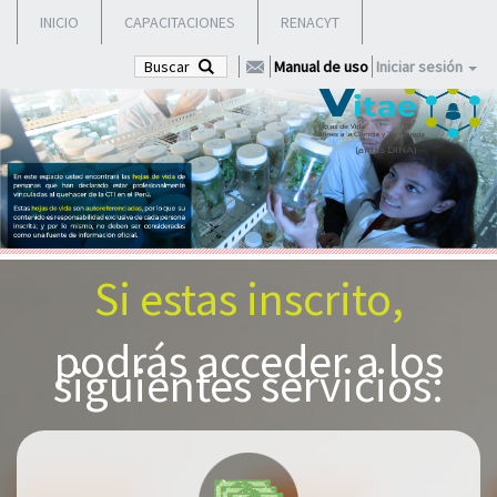
INICIO
CAPACITACIONES
RENACYT
Buscar
Manual de uso
Iniciar sesión
Si estas inscrito,
podrás acceder a los
siguientes servicios: