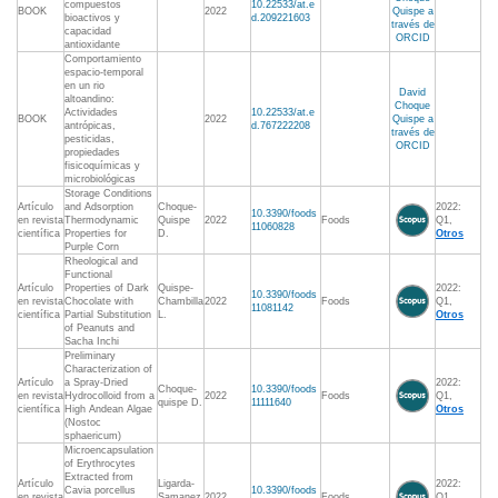
compuestos
10.22533/at.e
BOOK
2022
Quispe a
bioactivos y
d.209221603
través de
capacidad
ORCID
antioxidante
Comportamiento
espacio-temporal
en un rio
David
altoandino:
Choque
Actividades
10.22533/at.e
BOOK
2022
Quispe a
antrópicas,
d.767222208
través de
pesticidas,
ORCID
propiedades
fisicoquímicas y
microbiológicas
Storage Conditions
Artículo
and Adsorption
Choque-
2022:
10.3390/foods
en revista
Thermodynamic
Quispe
2022
Foods
Q1,
11060828
científica
Properties for
D.
Otros
Purple Corn
Rheological and
Functional
Artículo
Properties of Dark
Quispe-
2022:
10.3390/foods
en revista
Chocolate with
Chambilla
2022
Foods
Q1,
11081142
científica
Partial Substitution
L.
Otros
of Peanuts and
Sacha Inchi
Preliminary
Characterization of
Artículo
a Spray‐Dried
2022:
Choque‐
10.3390/foods
en revista
Hydrocolloid from a
2022
Foods
Q1,
quispe D.
11111640
científica
High Andean Algae
Otros
(Nostoc
sphaericum)
Microencapsulation
of Erythrocytes
Extracted from
Artículo
Ligarda-
2022:
Cavia porcellus
10.3390/foods
en revista
Samanez
2022
Foods
Q1,