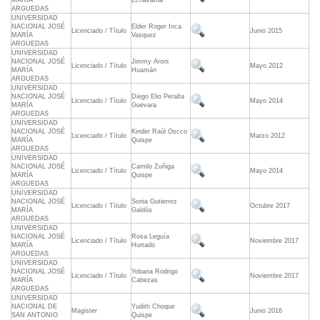
MARÍA
Echavarria
ARGUEDAS
UNIVERSIDAD
NACIONAL JOSÉ
Elder Roger Inca
Licenciado / Título
Junio 2015
MARÍA
Vasquez
ARGUEDAS
UNIVERSIDAD
NACIONAL JOSÉ
Jimmy Aroni
Licenciado / Título
Mayo 2012
MARÍA
Huamán
ARGUEDAS
UNIVERSIDAD
NACIONAL JOSÉ
Diego Elio Peralta
Licenciado / Título
Mayo 2014
MARÍA
Guevara
ARGUEDAS
UNIVERSIDAD
NACIONAL JOSÉ
Kinder Raúl Oscco
Licenciado / Título
Marzo 2012
MARÍA
Quispe
ARGUEDAS
UNIVERSIDAD
NACIONAL JOSÉ
Camilo Zuñiga
Licenciado / Título
Mayo 2014
MARÍA
Quispe
ARGUEDAS
UNIVERSIDAD
NACIONAL JOSÉ
Sonia Gutierrez
Licenciado / Título
Octubre 2017
MARÍA
Galdós
ARGUEDAS
UNIVERSIDAD
NACIONAL JOSÉ
Rosa Leguía
Licenciado / Título
Noviembre 2017
MARÍA
Hurtado
ARGUEDAS
UNIVERSIDAD
NACIONAL JOSÉ
Yobana Rodrigo
Licenciado / Título
Noviembre 2017
MARÍA
Cabezas
ARGUEDAS
UNIVERSIDAD
NACIONAL DE
Yudith Choque
Magister
Junio 2016
SAN ANTONIO
Quispe