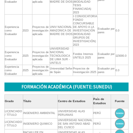
pares
Evaluador
aplicada
MADRE DE DIOS
(MODALIDAD
TESIS
FINANCIADA)
2023
I CONVOCATORIA
FONDO
CONCURSABLE
Experiencia
Proyectos de
UNIV NACIONAL
DE APOYO A LA
Evaluador por
como
2023
investigación
AMAZONICA DE
INVESTIGACIÓN
0.0
pares
Evaluador
aplicada
MADRE DE DIOS
(MODALIDAD
GRUPOS DE
INVESTIGACIÓN)
2023
UNIVERSIDAD
Experiencia
Proyectos de
NACIONAL
Fondos Internos
Evaluador por
como
2025
investigación
TECNOLOGICA
115000.0
UNTELS 2025
pares
Evaluador
aplicada
DE LIMA SUR -
UNTELS
Experiencia
Proyectos de
Universidad Señor
Proyectos de
Evaluador por
como
2025
investigación
0.0
de Sipán
Investigación 2025
pares
Evaluador
aplicada
FORMACIÓN ACADÉMICA (FUENTE: SUNEDU)
País de
Grado
Título
Centro de Estudios
Fuente
Estudios
LICENCIADO
UNIVERSIDAD ALAS
INGENIERO AMBIENTAL
PERÚ
/ TÍTULO
PERUANAS
UNIVERSIDAD NACIONAL
LICENCIADO
INGENIERO QUIMICO
DE SAN ANTONIO ABAD
PERÚ
/ TÍTULO
DEL CUSCO
BACHILLER EN
UNIVERSIDAD ALAS