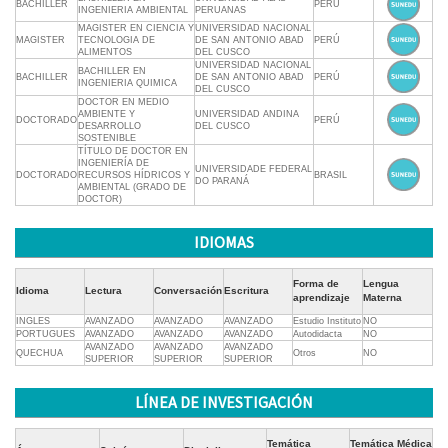
BACHILLER
PERÚ
INGENIERIA AMBIENTAL
PERUANAS
MAGISTER EN CIENCIA Y
UNIVERSIDAD NACIONAL
MAGISTER
TECNOLOGIA DE
DE SAN ANTONIO ABAD
PERÚ
ALIMENTOS
DEL CUSCO
UNIVERSIDAD NACIONAL
BACHILLER EN
BACHILLER
DE SAN ANTONIO ABAD
PERÚ
INGENIERIA QUIMICA
DEL CUSCO
DOCTOR EN MEDIO
AMBIENTE Y
UNIVERSIDAD ANDINA
DOCTORADO
PERÚ
DESARROLLO
DEL CUSCO
SOSTENIBLE
TÍTULO DE DOCTOR EN
INGENIERÍA DE
UNIVERSIDADE FEDERAL
DOCTORADO
RECURSOS HÍDRICOS Y
BRASIL
DO PARANÁ
AMBIENTAL (GRADO DE
DOCTOR)
IDIOMAS
Forma de
Lengua
Idioma
Lectura
Conversación
Escritura
aprendizaje
Materna
INGLES
AVANZADO
AVANZADO
AVANZADO
Estudio Instituto
NO
PORTUGUES
AVANZADO
AVANZADO
AVANZADO
Autodidacta
NO
AVANZADO
AVANZADO
AVANZADO
QUECHUA
Otros
NO
SUPERIOR
SUPERIOR
SUPERIOR
LÍNEA DE INVESTIGACIÓN
Temática
Temática Médica