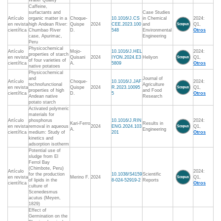
Water Quality
Caffeine,
surfactants and
Case Studies
Artículo
organic matter in a
Choque-
10.1016/J.CS
in Chemical
2024:
en revista
high Andean River:
Quispe
2024
CEE.2023.100
and
Q1,
científica
Chumbao River
D.
548
Environmental
Otros
case, Apurimac,
Engineering
Peru
Physicochemical
Artículo
Mojo-
10.1016/J.HEL
2024:
properties of starch
en revista
Quisani
2024
IYON.2024.E3
Heliyon
Q1,
of four varieties of
científica
A.
5809
Otros
native potatoes
Physicochemical
and
Journal of
Artículo
Choque-
10.1016/J.JAF
2024:
technofunctional
Agriculture
en revista
Quispe
2024
R.2023.10095
Q1,
properties of high
and Food
científica
D.
5
Otros
Andean native
Research
potato starch
Activated polymeric
materials for
Artículo
phosphorus
10.1016/J.RIN
2024:
Kari-Ferro
Results in
en revista
removal in aqueous
2024
ENG.2024.103
Q1,
A.
Engineering
científica
medium: Study of
201
Otros
kinetics and
adsorption isotherm
Potential use of
sludge from El
Ferrol Bay
(Chimbote, Peru)
Artículo
2024:
for the production
10.1038/S4159
Scientific
en revista
Merino F.
2024
Q1,
of lipids in the
8-024-52919-2
Reports
científica
Otros
culture of
Scenedesmus
acutus (Meyen,
1829)
Effect of
Germination on the