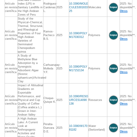
Leachate Pollution
Artículo
Index (LPI) in
Rodriguez-
10.3390/MOLE
2025: No
en revista
Sanitary Landfills in
Cardenas
2025
CULES301633
Molecules
disponible**,
científica
the High Andean
L.
25
Otros
Zones of Peru
Study of the
Physical–Chemical,
Thermal, Structural,
and Rheological
Artículo
Ramos-
2025: No
Properties of Four
10.3390/POLY
en revista
Pacheco
2025
Polymers
disponible**,
High Andean
M17030312
científica
B.S.
Otros
Varieties of
Germinated
Chenopodium
quinoa
A Study of
Methylene Blue
Adsorption by a
Artículo
Carhuarupay-
2025: No
Synergistic
10.3390/POLY
en revista
Molleda
2025
Polymers
disponible**,
Adsorbent Algae
M17152134
científica
Y.F.
Otros
(Nostoc
sphaericum)/Activated
Clay
Impact of Altitudinal
Gradients on
Exportable
Artículo
Performance, and
10.3390/RESO
2025: No
Choque-
en revista
Physical and Cup
2025
URCES14090
Resources
disponible**,
Quispe K.
científica
Quality of Coffee
136
Otros
(Coffea arabica L.)
Grown in Inter-
Andean Valley
A High Andean
Lake: A Current
Artículo
Peralta-
2025: No
Look at
10.3390/W170
Water
en revista
Guevara
2025
disponible**,
Anthropogenic
81182
(Switzerland)
científica
D.E.
Otros
Activities and