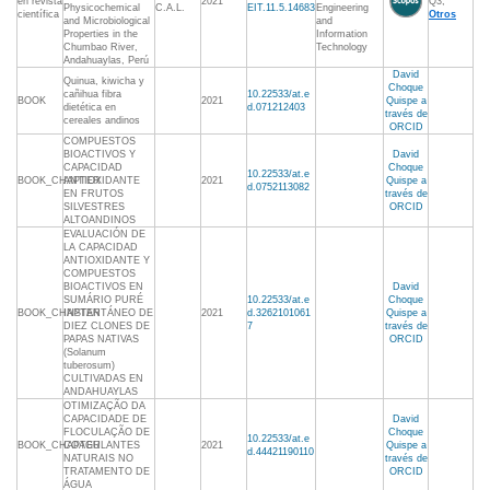
en revista
2021
Q3,
Physicochemical
C.A.L.
EIT.11.5.14683
Engineering
científica
Otros
and Microbiological
and
Properties in the
Information
Chumbao River,
Technology
Andahuaylas, Perú
David
Quinua, kiwicha y
Choque
cañihua fibra
10.22533/at.e
BOOK
2021
Quispe a
dietética en
d.071212403
través de
cereales andinos
ORCID
COMPUESTOS
BIOACTIVOS Y
David
CAPACIDAD
Choque
10.22533/at.e
BOOK_CHAPTER
ANTIOXIDANTE
2021
Quispe a
d.0752113082
EN FRUTOS
través de
SILVESTRES
ORCID
ALTOANDINOS
EVALUACIÓN DE
LA CAPACIDAD
ANTIOXIDANTE Y
COMPUESTOS
BIOACTIVOS EN
David
SUMÁRIO PURÉ
10.22533/at.e
Choque
BOOK_CHAPTER
INSTANTÁNEO DE
2021
d.3262101061
Quispe a
DIEZ CLONES DE
7
través de
PAPAS NATIVAS
ORCID
(Solanum
tuberosum)
CULTIVADAS EN
ANDAHUAYLAS
OTIMIZAÇÃO DA
CAPACIDADE DE
David
FLOCULAÇÃO DE
Choque
10.22533/at.e
BOOK_CHAPTER
COAGULANTES
2021
Quispe a
d.44421190110
NATURAIS NO
través de
TRATAMENTO DE
ORCID
ÁGUA