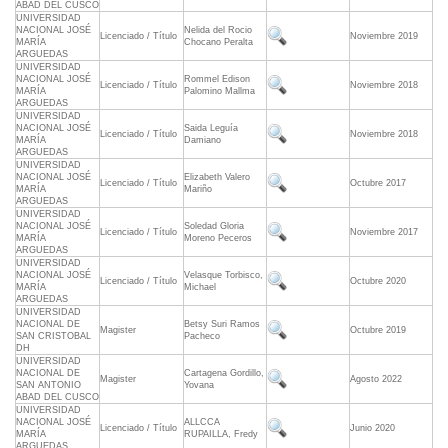
ABAD DEL CUSCO
UNIVERSIDAD
NACIONAL JOSÉ
Nelida del Rocio
Licenciado / Título
Noviembre 2019
MARÍA
Chocano Peralta
ARGUEDAS
UNIVERSIDAD
NACIONAL JOSÉ
Rommel Edison
Licenciado / Título
Noviembre 2018
MARÍA
Palomino Mallma
ARGUEDAS
UNIVERSIDAD
NACIONAL JOSÉ
Saida Leguía
Licenciado / Título
Noviembre 2018
MARÍA
Damiano
ARGUEDAS
UNIVERSIDAD
NACIONAL JOSÉ
Elizabeth Valero
Licenciado / Título
Octubre 2017
MARÍA
Mariño
ARGUEDAS
UNIVERSIDAD
NACIONAL JOSÉ
Soledad Gloria
Licenciado / Título
Noviembre 2017
MARÍA
Moreno Peceros
ARGUEDAS
UNIVERSIDAD
NACIONAL JOSÉ
Velasque Torbisco,
Licenciado / Título
Octubre 2020
MARÍA
Michael
ARGUEDAS
UNIVERSIDAD
NACIONAL DE
Betsy Suri Ramos
Magister
Octubre 2019
SAN CRISTOBAL
Pacheco
DH
UNIVERSIDAD
NACIONAL DE
Cartagena Gordillo,
Magister
Agosto 2022
SAN ANTONIO
Yovana
ABAD DEL CUSCO
UNIVERSIDAD
NACIONAL JOSÉ
ALLCCA
Licenciado / Título
Junio 2020
MARÍA
RUPAILLA, Fredy
ARGUEDAS