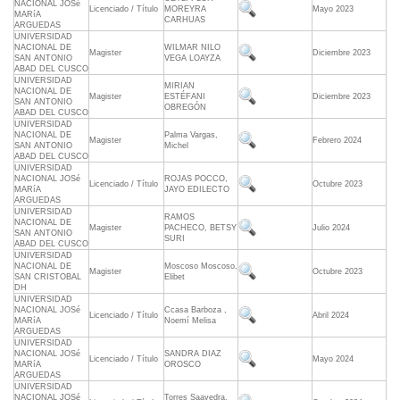
NACIONAL JOSé
Licenciado / Título
MOREYRA
Mayo 2023
MARíA
CARHUAS
ARGUEDAS
UNIVERSIDAD
NACIONAL DE
WILMAR NILO
Magister
Diciembre 2023
SAN ANTONIO
VEGA LOAYZA
ABAD DEL CUSCO
UNIVERSIDAD
MIRIAN
NACIONAL DE
Magister
ESTÉFANI
Diciembre 2023
SAN ANTONIO
OBREGÓN
ABAD DEL CUSCO
UNIVERSIDAD
NACIONAL DE
Palma Vargas,
Magister
Febrero 2024
SAN ANTONIO
Michel
ABAD DEL CUSCO
UNIVERSIDAD
NACIONAL JOSé
ROJAS POCCO,
Licenciado / Título
Octubre 2023
MARíA
JAYO EDILECTO
ARGUEDAS
UNIVERSIDAD
RAMOS
NACIONAL DE
Magister
PACHECO, BETSY
Julio 2024
SAN ANTONIO
SURI
ABAD DEL CUSCO
UNIVERSIDAD
NACIONAL DE
Moscoso Moscoso,
Magister
Octubre 2023
SAN CRISTOBAL
Elibet
DH
UNIVERSIDAD
NACIONAL JOSé
Ccasa Barboza ,
Licenciado / Título
Abril 2024
MARíA
Noemí Melisa
ARGUEDAS
UNIVERSIDAD
NACIONAL JOSé
SANDRA DIAZ
Licenciado / Título
Mayo 2024
MARíA
OROSCO
ARGUEDAS
UNIVERSIDAD
NACIONAL JOSé
Torres Saavedra,