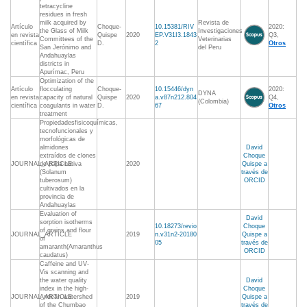
tetracycline
residues in fresh
milk acquired by
Revista de
Artículo
Choque-
10.15381/RIV
2020:
the Glass of Milk
Investigaciones
en revista
Quispe
2020
EP.V31I3.1843
Q3,
Committees of the
Veterinarias
científica
D.
2
Otros
San Jerónimo and
del Peru
Andahuaylas
districts in
Apurímac, Peru
Optimization of the
Artículo
flocculating
Choque-
10.15446/dyn
2020:
DYNA
en revista
capacity of natural
Quispe
2020
a.v87n212.804
Q4,
(Colombia)
científica
coagulants in water
D.
67
Otros
treatment
Propiedadesfisicoquímicas,
tecnofuncionales y
morfológicas de
almidones
David
extraídos de clones
Choque
JOURNAL_ARTICLE
de papa nativa
2020
Quispe a
(Solanum
través de
tuberosum)
ORCID
cultivados en la
provincia de
Andahuaylas
Evaluation of
David
sorption isotherms
10.18273/revio
Choque
of grains and flour
JOURNAL_ARTICLE
2019
n.v31n2-20180
Quispe a
of
05
través de
amaranth(Amaranthus
ORCID
caudatus)
Caffeine and UV-
Vis scanning and
the water quality
David
index in the high-
Choque
JOURNAL_ARTICLE
Andean watershed
2019
Quispe a
of the Chumbao
través de