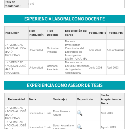
Pais de
Perú
residencia:
EXPERIENCIA LABORAL COMO DOCENTE
Tipo
Tipo
Descripción del
Institución
Fecha Inicio
Fecha Fin
Institución
Docente
cargo
Docente
UNIVERSIDAD
Investigador,
NACIONAL JOSé
Ordinario-
Coordinador del
Universidad
Abril 2023
A la actualidad
MARíA
Principal
Laboratorio de
ARGUEDAS
Investigación
LIMTA - UNAJMA
UNIVERSIDAD
Docente en la
NACIONAL JOSÉ
Ordinario-
Escuela Profesional
Universidad
Junio 2008
Abril 2023
MARÍA
Asociado
de Ingeniería
ARGUEDAS
Agroindustrial
EXPERIENCIA COMO ASESOR DE TESIS
Fecha
Universidad
Tesis
Tesista(s)
Repositorio
Aceptación de
Tesis
UNIVERSIDAD
NACIONAL JOSÉ
Rosa Huaraca
Licenciado / Título
Abril 2013
MARÍA
Aparco
ARGUEDAS
UNIVERSIDAD
NACIONAL JOSÉ
Lizeth Altamirano
Licenciado / Título
Agosto 2013