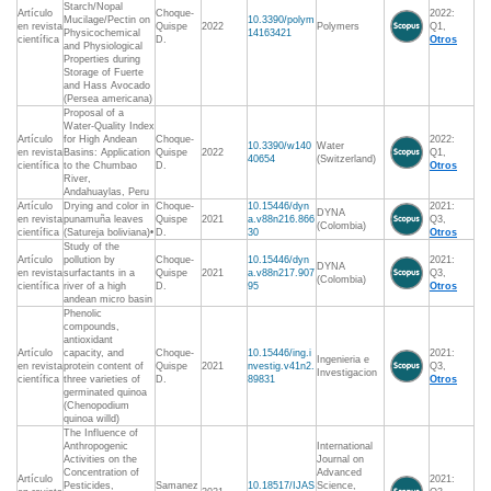
Starch/Nopal
Artículo
Choque-
2022:
Mucilage/Pectin on
10.3390/polym
en revista
Quispe
2022
Polymers
Q1,
Physicochemical
14163421
científica
D.
Otros
and Physiological
Properties during
Storage of Fuerte
and Hass Avocado
(Persea americana)
Proposal of a
Water-Quality Index
Artículo
for High Andean
Choque-
2022:
10.3390/w140
Water
en revista
Basins: Application
Quispe
2022
Q1,
40654
(Switzerland)
científica
to the Chumbao
D.
Otros
River,
Andahuaylas, Peru
Artículo
Drying and color in
Choque-
10.15446/dyn
2021:
DYNA
en revista
punamuña leaves
Quispe
2021
a.v88n216.866
Q3,
(Colombia)
científica
(Satureja boliviana)•
D.
30
Otros
Study of the
Artículo
pollution by
Choque-
10.15446/dyn
2021:
DYNA
en revista
surfactants in a
Quispe
2021
a.v88n217.907
Q3,
(Colombia)
científica
river of a high
D.
95
Otros
andean micro basin
Phenolic
compounds,
antioxidant
Artículo
capacity, and
Choque-
10.15446/ing.i
2021:
Ingenieria e
en revista
protein content of
Quispe
2021
nvestig.v41n2.
Q3,
Investigacion
científica
three varieties of
D.
89831
Otros
germinated quinoa
(Chenopodium
quinoa willd)
The Influence of
Anthropogenic
International
Activities on the
Journal on
Concentration of
Advanced
Artículo
2021:
Pesticides,
Samanez
10.18517/IJAS
Science,