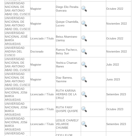
UNIVERSIDAD
NACIONAL DE
Diego Elio Peralta
Magister
Octubre 2022
SAN ANTONIO
Guevara
ABAD DEL CUSCO
UNIVERSIDAD
NACIONAL DE
Quispe Chambilla,
Magister
Noviembre 2022
SAN ANTONIO
Lucero
ABAD DEL CUSCO
UNIVERSIDAD
NACIONAL JOSÉ
Beisa Altamirano
Licenciado / Título
Octubre 2022
MARÍA
Llantoy
ARGUEDAS
UNIVERSIDAD
Ramos Pacheco,
ANDINA DEL
Doctorado
Noviembre 2022
Betsy Suri
CUSCO
UNIVERSIDAD
NACIONAL DE
Yeshica Chaman
Magister
Julio 2022
SAN ANTONIO
Illanes
ABAD DEL CUSCO
UNIVERSIDAD
NACIONAL DE
Diaz Barrera,
Magister
Junio 2023
SAN ANTONIO
Yasmine
ABAD DEL CUSCO
UNIVERSIDAD
RUTH KARINA
NACIONAL JOSé
Licenciado / Título
HERBAS DE LA
Setiembre 2023
MARíA
CRUZ
ARGUEDAS
UNIVERSIDAD
NACIONAL JOSé
RUTH FANY
Licenciado / Título
Octubre 2023
MARíA
QUISPE QUISPE
ARGUEDAS
UNIVERSIDAD
LESLIE CHAVELY
NACIONAL JOSé
Licenciado / Título
VELARDE
Setiembre 2023
MARíA
CHUMBE
ARGUEDAS
UNIVERSIDAD
CEYLI FLOR