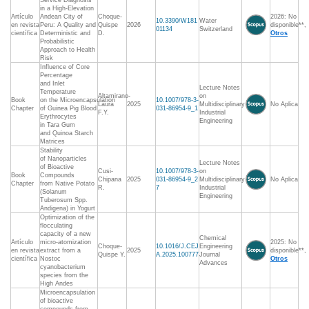
Service Diagnosis
in a High-Elevation
Artículo
Andean City of
Choque-
2026: No
10.3390/W181
Water
en revista
Peru: A Quality and
Quispe
2026
disponible**,
01134
Switzerland
científica
Deterministic and
D.
Otros
Probabilistic
Approach to Health
Risk
Influence of Core
Percentage
and Inlet
Lecture Notes
Temperature
Altamirano-
on
Book
on the Microencapsulation
10.1007/978-3-
Laura
2025
Multidisciplinary
No Aplica
Chapter
of Guinea Pig Blood
031-86954-9_1
F.Y.
Industrial
Erythrocytes
Engineering
in Tara Gum
and Quinoa Starch
Matrices
Stability
of Nanoparticles
Lecture Notes
of Bioactive
Cusi-
10.1007/978-3-
on
Book
Compounds
Chipana
2025
031-86954-9_2
Multidisciplinary
No Aplica
Chapter
from Native Potato
R.
7
Industrial
(Solanum
Engineering
Tuberosum Spp.
Andigena) in Yogurt
Optimization of the
flocculating
capacity of a new
Chemical
Artículo
micro-atomization
2025: No
Choque-
10.1016/J.CEJ
Engineering
en revista
extract from a
2025
disponible**,
Quispe Y.
A.2025.100777
Journal
científica
Nostoc
Otros
Advances
cyanobacterium
species from the
High Andes
Microencapsulation
of bioactive