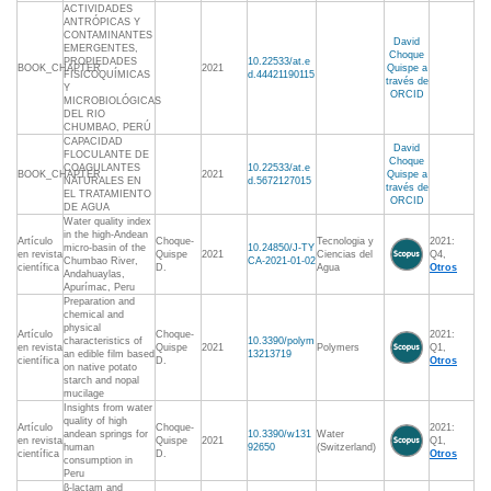
ACTIVIDADES
ANTRÓPICAS Y
CONTAMINANTES
David
EMERGENTES,
Choque
PROPIEDADES
10.22533/at.e
BOOK_CHAPTER
2021
Quispe a
FISICOQUÍMICAS
d.44421190115
través de
Y
ORCID
MICROBIOLÓGICAS
DEL RIO
CHUMBAO, PERÚ
CAPACIDAD
David
FLOCULANTE DE
Choque
COAGULANTES
10.22533/at.e
BOOK_CHAPTER
2021
Quispe a
NATURALES EN
d.5672127015
través de
EL TRATAMIENTO
ORCID
DE AGUA
Water quality index
in the high-Andean
Artículo
Choque-
Tecnologia y
2021:
micro-basin of the
10.24850/J-TY
en revista
Quispe
2021
Ciencias del
Q4,
Chumbao River,
CA-2021-01-02
científica
D.
Agua
Otros
Andahuaylas,
Apurímac, Peru
Preparation and
chemical and
physical
Artículo
Choque-
2021:
characteristics of
10.3390/polym
en revista
Quispe
2021
Polymers
Q1,
an edible film based
13213719
científica
D.
Otros
on native potato
starch and nopal
mucilage
Insights from water
quality of high
Artículo
Choque-
2021:
andean springs for
10.3390/w131
Water
en revista
Quispe
2021
Q1,
human
92650
(Switzerland)
científica
D.
Otros
consumption in
Peru
β-lactam and