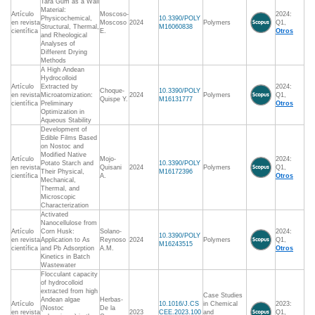
Tara Gum as a Wall
Material:
Artículo
Moscoso-
2024:
Physicochemical,
10.3390/POLY
en revista
Moscoso
2024
Polymers
Q1,
Structural, Thermal,
M16060838
científica
E.
Otros
and Rheological
Analyses of
Different Drying
Methods
A High Andean
Hydrocolloid
Artículo
Extracted by
2024:
Choque-
10.3390/POLY
en revista
Microatomization:
2024
Polymers
Q1,
Quispe Y.
M16131777
científica
Preliminary
Otros
Optimization in
Aqueous Stability
Development of
Edible Films Based
on Nostoc and
Modified Native
Artículo
Mojo-
2024:
Potato Starch and
10.3390/POLY
en revista
Quisani
2024
Polymers
Q1,
Their Physical,
M16172396
científica
A.
Otros
Mechanical,
Thermal, and
Microscopic
Characterization
Activated
Nanocellulose from
Artículo
Corn Husk:
Solano-
2024:
10.3390/POLY
en revista
Application to As
Reynoso
2024
Polymers
Q1,
M16243515
científica
and Pb Adsorption
A.M.
Otros
Kinetics in Batch
Wastewater
Flocculant capacity
of hydrocolloid
extracted from high
Case Studies
Andean algae
Herbas-
Artículo
10.1016/J.CS
in Chemical
2023:
(Nostoc
De la
en revista
2023
CEE.2023.100
and
Q1,