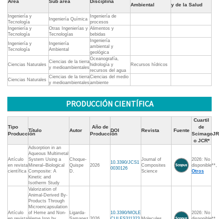
Área
Sub área
Disciplina
Ambiental
y de la Salud
Ingeniería y
Ingeniería de
Ingeniería Química
Tecnología
procesos
Ingeniería y
Otras Ingenierías y
Alimentos y
Tecnología
Tecnologías
bebidas
Ingeniería
Ingeniería y
Ingeniería
ambiental y
Tecnología
Ambiental
geológica
Oceanografía,
Ciencias de la tierra
Ciencias Naturales
hidrología y
Recursos hídricos
y medioambientales
recursos del agua
Ciencias de la tierra
Ciencias del medio
Ciencias Naturales
y medioambientales
ambiente
PRODUCCIÓN CIENTÍFICA
Cuartil
Tipo
Año de
de
Título
Autor
DOI
Revista
Fuente
Producción
Producción
ScimagoJR
o JCR*
Adsorption in an
Aqueous Multimetal
Artículo
System Using a
Choque-
Journal of
2026: No
10.3390/JCS1
en revista
Mineral–Biological
Quispe
2026
Composites
disponible**,
0030126
científica
Composite: A
D.
Science
Otros
Kinetic and
Isotherm Study
Valorization of
Animal-Derived By-
Products Through
Microencapsulation
Artículo
of Heme and Non-
Ligarda-
10.3390/MOLE
2026: No
en revista
Heme Iron by
Samanez
2026
CULES311323
Molecules
disponible**,