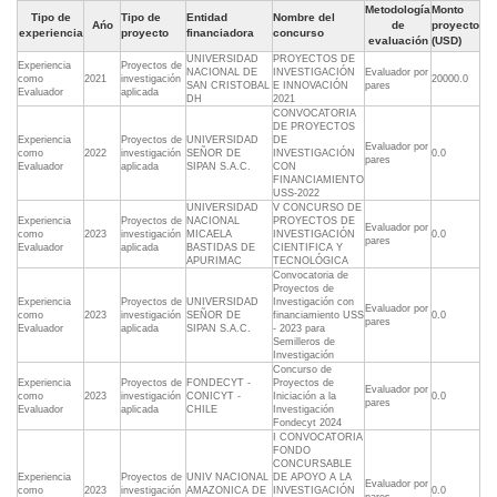
Metodología
Monto
Tipo de
Tipo de
Entidad
Nombre del
Ańo
de
proyecto
experiencia
proyecto
financiadora
concurso
evaluación
(USD)
UNIVERSIDAD
PROYECTOS DE
Experiencia
Proyectos de
NACIONAL DE
INVESTIGACIÓN
Evaluador por
como
2021
investigación
20000.0
SAN CRISTOBAL
E INNOVACIÓN
pares
Evaluador
aplicada
DH
2021
CONVOCATORIA
DE PROYECTOS
Experiencia
Proyectos de
UNIVERSIDAD
DE
Evaluador por
como
2022
investigación
SEÑOR DE
INVESTIGACIÓN
0.0
pares
Evaluador
aplicada
SIPAN S.A.C.
CON
FINANCIAMIENTO
USS-2022
UNIVERSIDAD
V CONCURSO DE
Experiencia
Proyectos de
NACIONAL
PROYECTOS DE
Evaluador por
como
2023
investigación
MICAELA
INVESTIGACIÓN
0.0
pares
Evaluador
aplicada
BASTIDAS DE
CIENTIFICA Y
APURIMAC
TECNOLÓGICA
Convocatoria de
Proyectos de
Experiencia
Proyectos de
UNIVERSIDAD
Investigación con
Evaluador por
como
2023
investigación
SEÑOR DE
financiamiento USS
0.0
pares
Evaluador
aplicada
SIPAN S.A.C.
- 2023 para
Semilleros de
Investigación
Concurso de
Experiencia
Proyectos de
FONDECYT -
Proyectos de
Evaluador por
como
2023
investigación
CONICYT -
Iniciación a la
0.0
pares
Evaluador
aplicada
CHILE
Investigación
Fondecyt 2024
I CONVOCATORIA
FONDO
CONCURSABLE
Experiencia
Proyectos de
UNIV NACIONAL
DE APOYO A LA
Evaluador por
como
2023
investigación
AMAZONICA DE
INVESTIGACIÓN
0.0