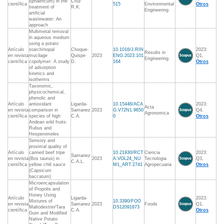
sphaericum) in the
Cruz
científica
515
Environmental
Otros
treatment of
R.K.
Engineering
artificial
wastewater: An
approach
Multimetal removal
in aqueous medium
using a potato
Artículo
starch/nopal
Choque-
10.1016/J.RIN
2023:
Results in
en revista
mucilage
Quispe
2023
ENG.2023.101
Q1,
Engineering
científica
copolymer: A study
D.
164
Otros
of adsorption
kinetics and
isotherms
Taxonomic,
physicochemical,
phenolic and
Artículo
antioxidant
Ligarda-
10.15446/ACA
2023:
Acta
en revista
comparison in
Samanez
2023
G.V72N1.9650
Q4,
Agronomica
científica
species of high
C.A.
0
Otros
Andean wild fruits:
Rubus and
Hesperomeles
Sensory and
proximal quality of
Artículo
canned beef tripe
10.21930/RCT
Ciencia
2023:
Samanez
en revista
(Bos taurus) in
2023
A.VOL24_NU
Tecnologia
Q3,
C.A.L.
científica
yellow chili sauce
M1_ART:2741
Agropecuaria
Otros
(Capsicum
baccatum)
Microencapsulation
of Propolis and
Honey Using
Artículo
Ligarda-
2023:
Mixtures of
10.3390/FOO
en revista
Samanez
2023
Foods
Q1,
Maltodextrin/Tara
DS12091873
científica
C.A.
Otros
Gum and Modified
Native Potato