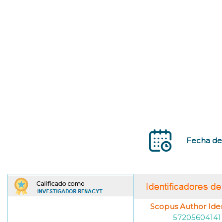
Fecha de 
Scopus Author Ident
57205604141