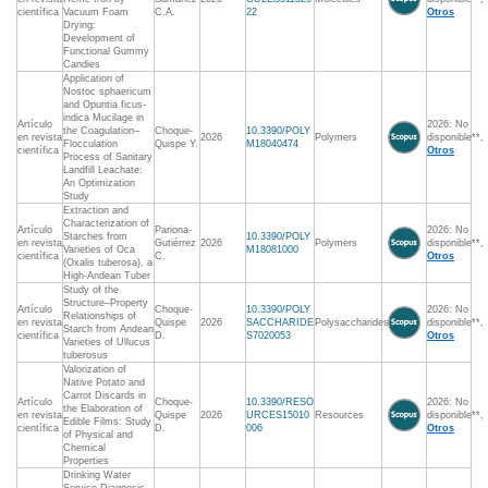
científica
Vacuum Foam
C.A.
22
Otros
Drying:
Development of
Functional Gummy
Candies
Application of
Nostoc sphaericum
and Opuntia ficus-
indica Mucilage in
Artículo
2026: No
the Coagulation–
Choque-
10.3390/POLY
en revista
2026
Polymers
disponible**,
Flocculation
Quispe Y.
M18040474
científica
Otros
Process of Sanitary
Landfill Leachate:
An Optimization
Study
Extraction and
Characterization of
Artículo
Pariona-
2026: No
Starches from
10.3390/POLY
en revista
Gutiérrez
2026
Polymers
disponible**,
Varieties of Oca
M18081000
científica
C.
Otros
(Oxalis tuberosa), a
High-Andean Tuber
Study of the
Structure–Property
Artículo
Choque-
10.3390/POLY
2026: No
Relationships of
en revista
Quispe
2026
SACCHARIDE
Polysaccharides
disponible**,
Starch from Andean
científica
D.
S7020053
Otros
Varieties of Ullucus
tuberosus
Valorization of
Native Potato and
Carrot Discards in
Artículo
Choque-
10.3390/RESO
2026: No
the Elaboration of
en revista
Quispe
2026
URCES15010
Resources
disponible**,
Edible Films: Study
científica
D.
006
Otros
of Physical and
Chemical
Properties
Drinking Water