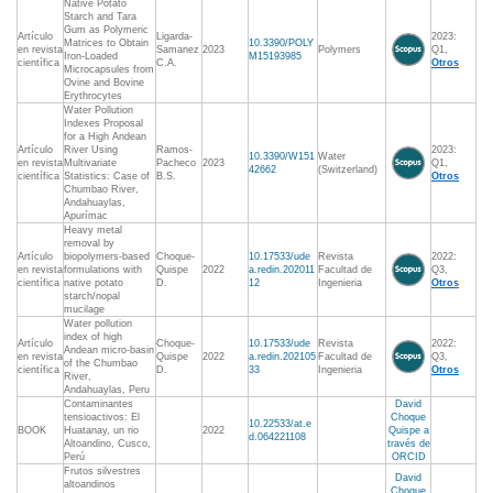
Native Potato
Starch and Tara
Gum as Polymeric
Artículo
Ligarda-
2023:
Matrices to Obtain
10.3390/POLY
en revista
Samanez
2023
Polymers
Q1,
Iron-Loaded
M15193985
científica
C.A.
Otros
Microcapsules from
Ovine and Bovine
Erythrocytes
Water Pollution
Indexes Proposal
for a High Andean
Artículo
River Using
Ramos-
2023:
10.3390/W151
Water
en revista
Multivariate
Pacheco
2023
Q1,
42662
(Switzerland)
científica
Statistics: Case of
B.S.
Otros
Chumbao River,
Andahuaylas,
Apurímac
Heavy metal
removal by
Artículo
biopolymers-based
Choque-
10.17533/ude
Revista
2022:
en revista
formulations with
Quispe
2022
a.redin.202011
Facultad de
Q3,
científica
native potato
D.
12
Ingenieria
Otros
starch/nopal
mucilage
Water pollution
index of high
Artículo
Choque-
10.17533/ude
Revista
2022:
Andean micro-basin
en revista
Quispe
2022
a.redin.202105
Facultad de
Q3,
of the Chumbao
científica
D.
33
Ingenieria
Otros
River,
Andahuaylas, Peru
Contaminantes
David
tensioactivos: El
Choque
10.22533/at.e
BOOK
Huatanay, un rio
2022
Quispe a
d.064221108
Altoandino, Cusco,
través de
Perú
ORCID
Frutos silvestres
David
altoandinos
Choque