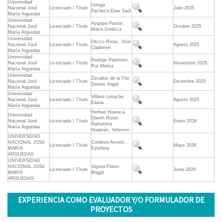
Universidad
Ortega
Nacional José
Licenciado / Título
Julio 2025
Pacheco,Elias Saúl
María Arguedas
Universidad
Ayquipa Pastor,
Nacional José
Licenciado / Título
Octubre 2025
María Dorlisca
María Arguedas
Universidad
Oscco Rivas, Jhon
Nacional José
Licenciado / Título
Agosto 2025
Clademer
María Arguedas
Universidad
Rodrigo Palomino,
Nacional José
Licenciado / Título
Noviembre 2025
Rut Meliza
María Arguedas
Universidad
Zevallos de la Flor,
Nacional José
Licenciado / Título
Diciembre 2025
Dennis Angel
María Arguedas
Universidad
Villano Limache,
Nacional José
Licenciado / Título
Agosto 2025
Eliana
María Arguedas
Herbas Huaraca,
Universidad
Eberth Ronin;
Nacional José
Licenciado / Título
Enero 2026
Ñahuirima
María Arguedas
Huamán, Yeferson
UNIVERSIDAD
NACIONAL JOSé
Cordova Amorin ,
Licenciado / Título
Mayo 2026
MARíA
Estefany
ARGUEDAS
UNIVERSIDAD
NACIONAL JOSé
Viguria Flores ,
Licenciado / Título
Junio 2026
MARíA
Briggit
ARGUEDAS
EXPERIENCIA COMO EVALUADOR Y/O FORMULADOR DE
PROYECTOS