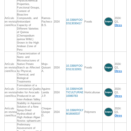
Physicochemical
Properties,
Functional Groups,
Content of
Bioactive
Artículo
Compounds, and
Ramos-
2024:
10.3390/FOO
en revista
Antioxidant
Pacheco
2024
Foods
Q1,
DS13030417
científica
Capacity of
B.S.
Otros
Different Varieties
of Quinoa
(Chenopodium
quinoa Willd.)
Grown in the High
Andean Zone of
Peru
Characterization of
Nano- and
Microstructures of
Artículo
Native Potato
Mojo-
2024:
10.3390/FOO
en revista
Starch as Affected
Quisani
2024
Foods
Q1,
DS13132001
científica
by Physical,
A.
Otros
Chemical, and
Biological
Treatments
Formulation of a
Artículo
Commercial Quality
Aguirre-
10.3390/HOR
2024:
en revista
Index for Avocado
Landa
2024
TICULTURAE
Horticulturae
Q1,
científica
Produced in an
J.P.
10080783
Otros
Inter-Andean Valley
Stability in Aqueous
Solution of a New
Artículo
Choque-
2024:
Spray-Dried
10.3390/POLY
en revista
Quispe
2024
Polymers
Q1,
Hydrocolloid of
M16040537
científica
D.
Otros
High Andean Algae
Nostoc sphaericum
Preliminary
Assessment of