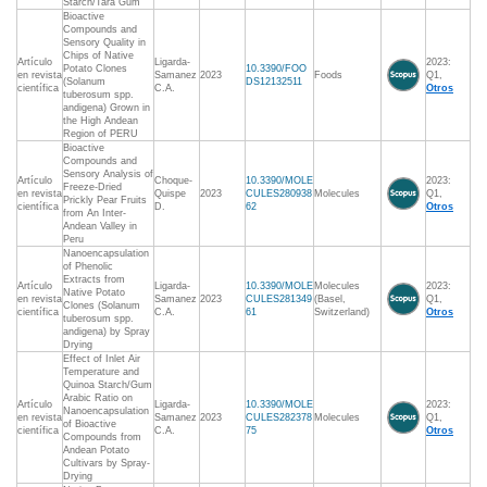
Starch/Tara Gum
Bioactive
Compounds and
Sensory Quality in
Chips of Native
Artículo
Ligarda-
2023:
Potato Clones
10.3390/FOO
en revista
Samanez
2023
Foods
Q1,
(Solanum
DS12132511
científica
C.A.
Otros
tuberosum spp.
andigena) Grown in
the High Andean
Region of PERU
Bioactive
Compounds and
Sensory Analysis of
Artículo
Choque-
10.3390/MOLE
2023:
Freeze-Dried
en revista
Quispe
2023
CULES280938
Molecules
Q1,
Prickly Pear Fruits
científica
D.
62
Otros
from An Inter-
Andean Valley in
Peru
Nanoencapsulation
of Phenolic
Extracts from
Artículo
Ligarda-
10.3390/MOLE
Molecules
2023:
Native Potato
en revista
Samanez
2023
CULES281349
(Basel,
Q1,
Clones (Solanum
científica
C.A.
61
Switzerland)
Otros
tuberosum spp.
andigena) by Spray
Drying
Effect of Inlet Air
Temperature and
Quinoa Starch/Gum
Arabic Ratio on
Artículo
Ligarda-
10.3390/MOLE
2023:
Nanoencapsulation
en revista
Samanez
2023
CULES282378
Molecules
Q1,
of Bioactive
científica
C.A.
75
Otros
Compounds from
Andean Potato
Cultivars by Spray-
Drying