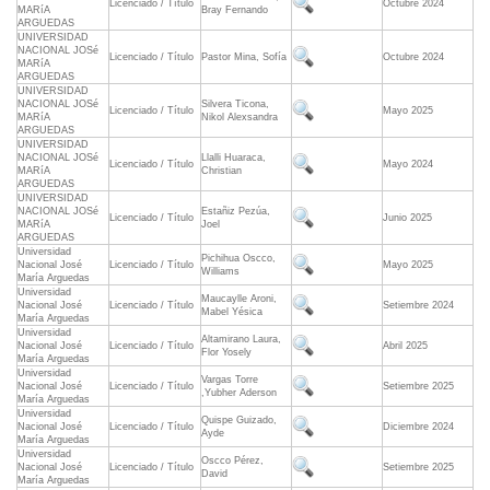
Licenciado / Título
Octubre 2024
MARíA
Bray Fernando
ARGUEDAS
UNIVERSIDAD
NACIONAL JOSé
Licenciado / Título
Pastor Mina, Sofía
Octubre 2024
MARíA
ARGUEDAS
UNIVERSIDAD
NACIONAL JOSé
Silvera Ticona,
Licenciado / Título
Mayo 2025
MARíA
Nikol Alexsandra
ARGUEDAS
UNIVERSIDAD
NACIONAL JOSé
Llalli Huaraca,
Licenciado / Título
Mayo 2024
MARíA
Christian
ARGUEDAS
UNIVERSIDAD
NACIONAL JOSé
Estañiz Pezúa,
Licenciado / Título
Junio 2025
MARíA
Joel
ARGUEDAS
Universidad
Pichihua Oscco,
Nacional José
Licenciado / Título
Mayo 2025
Williams
María Arguedas
Universidad
Maucaylle Aroni,
Nacional José
Licenciado / Título
Setiembre 2024
Mabel Yésica
María Arguedas
Universidad
Altamirano Laura,
Nacional José
Licenciado / Título
Abril 2025
Flor Yosely
María Arguedas
Universidad
Vargas Torre
Nacional José
Licenciado / Título
Setiembre 2025
,Yubher Aderson
María Arguedas
Universidad
Quispe Guizado,
Nacional José
Licenciado / Título
Diciembre 2024
Ayde
María Arguedas
Universidad
Oscco Pérez,
Nacional José
Licenciado / Título
Setiembre 2025
David
María Arguedas