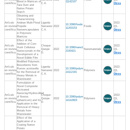
Blood in Matrices of
11142107
científica
C.A.
Otros
Tara Gum and
Native Potato
Starch
Obtaining and
Characterizing
Artículo
Andean Multi-Floral
Ligarda-
2022:
10.3390/foods
en revista
Propolis
Samanez
2022
Foods
Q1,
11203153
científica
Nanoencapsulates
C.A.
Otros
in Polymeric
Matrices
Effect of the
Addition of Corn
Artículo
Choque-
2022:
Husk Cellulose
10.3390/nano1
en revista
Quispe
2022
Nanomaterials
Q1,
Nanocrystals in the
2193421
científica
D.
Otros
Development of a
Novel Edible Film
Modified Polymeric
Biosorbents from
Artículo
Ligarda-
2022:
Rumex acetosella
10.3390/polym
en revista
Samanez
2022
Polymers
Q1,
for the Removal of
14112191
científica
C.A.
Otros
Heavy Metals in
Wastewater
Formulation of
Novel Composite
(Activated
Nanoclay/Hydrocolloid
Artículo
Choque-
2022:
of Nostoc
10.3390/polym
en revista
Quispe
2022
Polymers
Q1,
sphaericum) and Its
14142803
científica
D.
Otros
Application in the
Removal of Heavy
Metals from
Wastewater
Effect of the
Application of a
Coating Native
Potato