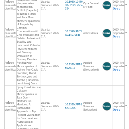
compounds from
Artículo
Ligarda-
10.1080/19476
2025: No
Hesperomeles
Cyta Journal
en revista
Samanez
2025
337.2025.2564
disponible**,
escalloniifolia
of Food
científica
C.A.
354
Otros
Schltdl (Capachu)
in quinoa starch
and Tara Gum
Microencapsulation
of Propolis by
Complex
Artículo
Ligarda-
2025: No
Coacervation with
10.3390/ANTI
en revista
Samanez
2025
Antioxidants
disponible**,
Chia Mucilage and
OX14070845
científica
C.A.
Otros
Gelatin: Antioxidant
Stability and
Functional Potential
Physicochemical
and Sensory
Evaluation of
Gummy Candies
Artículo
Fortified with
Ligarda-
Applied
2025: No
10.3390/APP1
en revista
Microcapsules of
Samanez
2025
Sciences
disponible**,
5020917
científica
Guinea Pig (Cavia
C.A.
(Switzerland)
Otros
porcellus) Blood
Erythrocytes and
Tumbo (Passiflora
tarminiana) Juice
Spray-Dried Porcine
Collagen
Microcapsules in
Tara Gum–
Maltodextrin
Artículo
Ligarda-
Applied
2025: No
Matrices: A
10.3390/APP1
en revista
Samanez
2025
Sciences
disponible**,
Sustainable
52312667
científica
C.A.
Switzerland
Otros
Approach to By-
Product Valorization
for Functional and
Nutraceutical
Applications