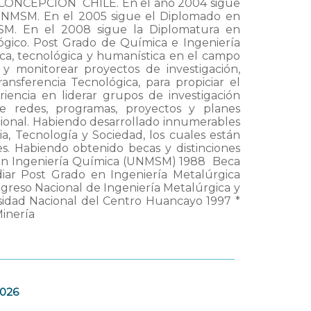
NCEPCION  CHILE. En el año 2004 sigue
UNMSM. En el 2005 sigue el Diplomado en
MSM. En el 2008 sigue la Diplomatura en
gico. Post Grado de Química e Ingeniería
ica, tecnológica y humanística en el campo
r y monitorear proyectos de investigación,
ransferencia Tecnológica, para propiciar el
riencia en liderar grupos de investigación
de redes, programas, proyectos y planes
nacional. Habiendo desarrollado innumerables
ia, Tecnología y Sociedad, los cuales están
es. Habiendo obtenido becas y distinciones
n Ingeniería Química (UNMSM) 1988  Beca
diar Post Grado en Ingeniería Metalúrgica
ngreso Nacional de Ingeniería Metalúrgica y
rsidad Nacional del Centro Huancayo 1997 *
Minería
2026