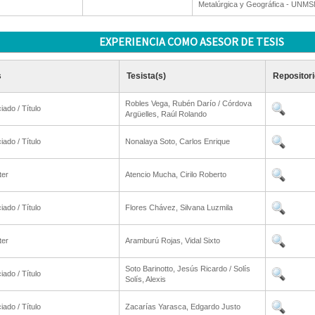
Metalúrgica y Geográfica - UNM
EXPERIENCIA COMO ASESOR DE TESIS
s
Tesista(s)
Repositori
Robles Vega, Rubén Darío / Córdova
iado / Título
Argüelles, Raúl Rolando
iado / Título
Nonalaya Soto, Carlos Enrique
ter
Atencio Mucha, Cirilo Roberto
iado / Título
Flores Chávez, Silvana Luzmila
ter
Aramburú Rojas, Vidal Sixto
Soto Barinotto, Jesús Ricardo / Solís
iado / Título
Solís, Alexis
iado / Título
Zacarías Yarasca, Edgardo Justo