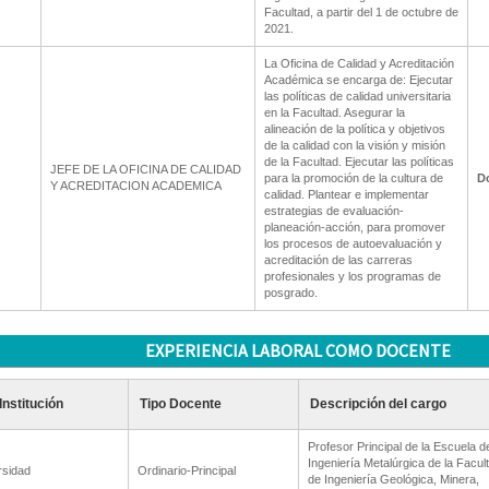
Facultad, a partir del 1 de octubre de
2021.
La Oficina de Calidad y Acreditación
Académica se encarga de: Ejecutar
las políticas de calidad universitaria
en la Facultad. Asegurar la
alineación de la política y objetivos
de la calidad con la visión y misión
de la Facultad. Ejecutar las políticas
JEFE DE LA OFICINA DE CALIDAD
para la promoción de la cultura de
D
Y ACREDITACION ACADEMICA
calidad. Plantear e implementar
estrategias de evaluación-
planeación-acción, para promover
los procesos de autoevaluación y
acreditación de las carreras
profesionales y los programas de
posgrado.
EXPERIENCIA LABORAL COMO DOCENTE
Institución
Tipo Docente
Descripción del cargo
Profesor Principal de la Escuela d
Ingeniería Metalúrgica de la Facul
rsidad
Ordinario-Principal
de Ingeniería Geológica, Minera,