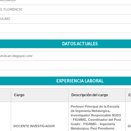
RA DAVILA
EL FLORENCIO
ULINO
DATOS ACTUALES
/sim3cam.blogspot.com/
EXPERIENCIA LABORAL
Cargo
Descripción del cargo
C
Profesor Principal de la Escuela
de Ingenieria Metalurgica,
Investigador Responsable IIGEO
- FIGMMG, Coordinador del Post
Grado - FIGMMG - Ingenieria
DOCENTE INVESTIGADOR
D
Metalurgica. Past Presidente