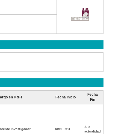
Fecha
argo en I+d+i
Fecha Inicio
Fin
A la
ocente Investigador
Abril 1981
actualidad