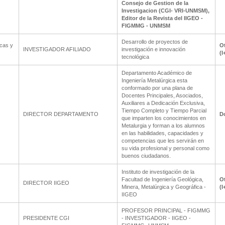
Consejo de Gestion de la
Investigacion (CGI- VRI-UNMSM),
Editor de la Revista del IIGEO -
FIGMMG - UNMSM
Desarrollo de proyectos de
icas y
Ot
INVESTIGADOR AFILIADO
investigación e innovación
(I
tecnológica
Departamento Académico de
Ingeniería Metalúrgica esta
conformado por una plana de
Docentes Principales, Asociados,
Auxiliares a Dedicación Exclusiva,
Tiempo Completo y Tiempo Parcial
DIRECTOR DEPARTAMENTO
D
que imparten los conocimientos en
Metalurgia y forman a los alumnos
en las habilidades, capacidades y
competencias que les servirán en
su vida profesional y personal como
buenos ciudadanos.
Instituto de investigación de la
Facultad de Ingeniería Geológica,
Ot
DIRECTOR IIGEO
Minera, Metalúrgica y Geográfica -
(I
IIGEO
PROFESOR PRINCIPAL - FIGMMG
PRESIDENTE CGI
- INVESTIGADOR - IIGEO -