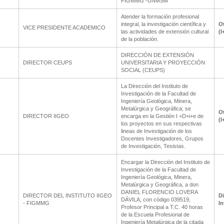
FIGMMG -UNMSM
Atender la formación profesional
integral, la investigación científica y
Ot
VICE PRESIDENTE ACADEMICO
las actividades de extensión cultural
(I
de la población.
DIRECCIÓN DE EXTENSIÓN
DIRECTOR CEUPS
UNIVERSITARIA Y PROYECCIÓN
SOCIAL (CEUPS)
La Dirección del Instituto de
Investigación de la Facultad de
Ingeniería Geológica, Minera,
Metalúrgica y Geográfica; se
Ot
DIRECTOR IIGEO
encarga en la Gestión I +D+i+e de
(I
los proyectos en sus respectivas
lineas de Investigación de los
Docentes Investigadores, Grupos
de Investigación, Tesistas.
Encargar la Dirección del Instituto de
Investigación de la Facultad de
Ingeniería Geológica, Minera,
Metalúrgica y Geográfica, a don
DANIEL FLORENCIO LOVERA
DIRECTOR DEL INSTITUTO IIGEO
Di
DÁVILA, con código 039519,
- FIGMMG
In
Profesor Principal a T.C. 40 horas
de la Escuela Profesional de
Ingeniería Metalúrgica de la citada