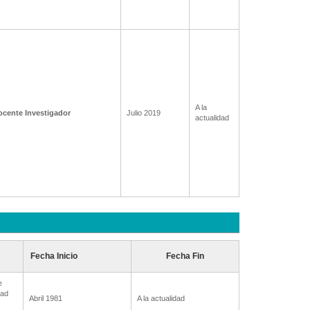
A la
ocente Investigador
Julio 2019
actualidad
Fecha Inicio
Fecha Fin
e
tad
Abril 1981
A la actualidad