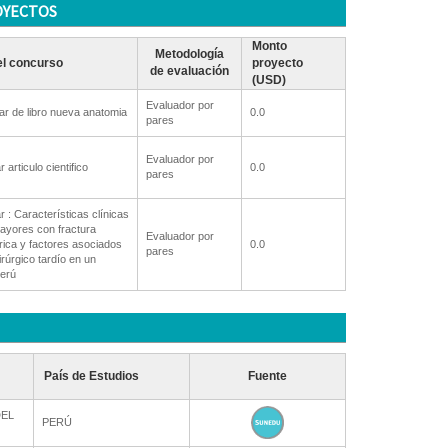
OYECTOS
Monto
Metodología
l concurso
proyecto
de evaluación
(USD)
Evaluador por
ar de libro nueva anatomia
0.0
pares
Evaluador por
 articulo cientifico
0.0
pares
 : Características clínicas
ayores con fractura
Evaluador por
érica y factores asociados
0.0
pares
rúrgico tardío en un
Perú
País de Estudios
Fuente
DEL
PERÚ