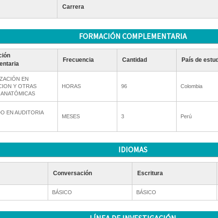
Carrera
FORMACIÓN COMPLEMENTARIA
ción
Frecuencia
Cantidad
País de estu
ntaria
IZACIÓN EN
CION Y OTRAS
HORAS
96
Colombia
 ANATÓMICAS
O EN AUDITORIA
MESES
3
Perú
IDIOMAS
Conversación
Escritura
BÁSICO
BÁSICO