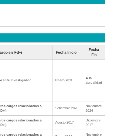
Fecha
argo en I+d+i
Fecha Inicio
Fin
A la
cente Investigador
Enero 2011
actualidad
ros cargos relacionados a
Noviembre
Setiembre 2020
+D+i)
2024
ros cargos relacionados a
Diciembre
Agosto 2017
+D+i)
2017
ros cargos relacionados a
Noviembre