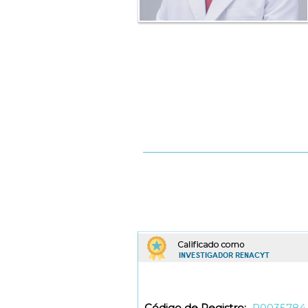
Código de Registro:
P0035784