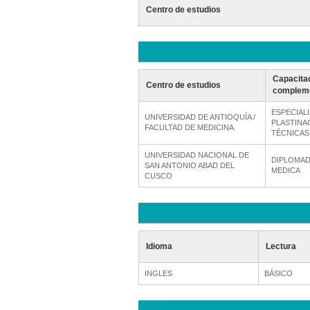
Centro de estudios
Capacita
Centro de estudios
compleme
ESPECIAL
UNIVERSIDAD DE ANTIOQUÍA /
PLASTINA
FACULTAD DE MEDICINA
TÉCNICAS
UNIVERSIDAD NACIONAL DE
DIPLOMAD
SAN ANTONIO ABAD DEL
MEDICA
CUSCO
Idioma
Lectura
INGLES
BÁSICO