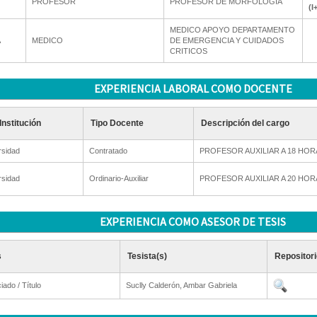
PROFESOR
PROFESOR DE MORFOLOGÍA
(I
MEDICO APOYO DEPARTAMENTO
A
MEDICO
DE EMERGENCIA Y CUIDADOS
CRITICOS
EXPERIENCIA LABORAL COMO DOCENTE
Institución
Tipo Docente
Descripción del cargo
rsidad
Contratado
PROFESOR AUXILIAR A 18 HOR
rsidad
Ordinario-Auxiliar
PROFESOR AUXILIAR A 20 HOR
EXPERIENCIA COMO ASESOR DE TESIS
s
Tesista(s)
Repositori
iado / Título
Suclly Calderón, Ambar Gabriela