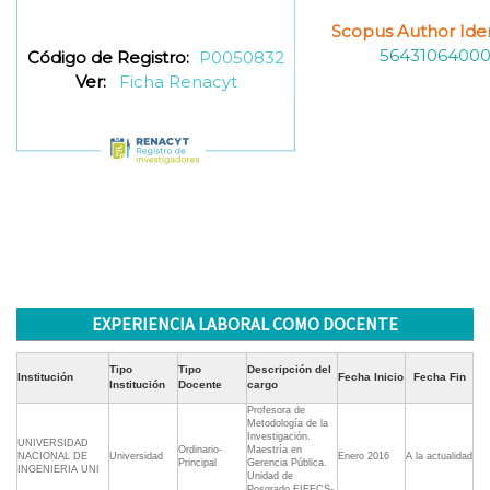
Scopus Author Ident
5643106400
Código de Registro:
P0050832
Ver:
Ficha Renacyt
EXPERIENCIA LABORAL COMO DOCENTE
Tipo
Tipo
Descripción del
Institución
Fecha Inicio
Fecha Fin
Institución
Docente
cargo
Profesora de
Metodología de la
Investigación.
UNIVERSIDAD
Ordinario-
Maestría en
NACIONAL DE
Universidad
Enero 2016
A la actualidad
Principal
Gerencia Pública.
INGENIERIA UNI
Unidad de
Posgrado FIEECS-