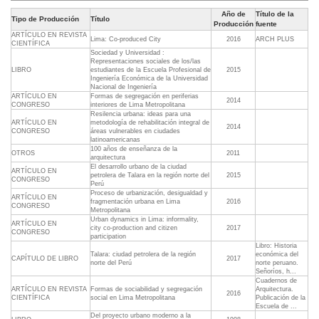
Año de
Título de la
Tipo de Producción
Título
Producción
fuente
ARTÍCULO EN REVISTA
Lima: Co-produced City
2016
ARCH PLUS
CIENTÍFICA
Sociedad y Universidad :
Representaciones sociales de los/las
LIBRO
estudiantes de la Escuela Profesional de
2015
Ingeniería Económica de la Universidad
Nacional de Ingeniería
ARTÍCULO EN
Formas de segregación en periferias
2014
CONGRESO
interiores de Lima Metropolitana
Resilencia urbana: ideas para una
ARTÍCULO EN
metodología de rehabilitación integral de
2014
CONGRESO
áreas vulnerables en ciudades
latinoamericanas
100 años de enseñanza de la
OTROS
2011
arquitectura
El desarrollo urbano de la ciudad
ARTÍCULO EN
petrolera de Talara en la región norte del
2015
CONGRESO
Perú
Proceso de urbanización, desigualdad y
ARTÍCULO EN
fragmentación urbana en Lima
2016
CONGRESO
Metropolitana
Urban dynamics in Lima: informality,
ARTÍCULO EN
city co-production and citizen
2017
CONGRESO
participation
Libro: Historia
Talara: ciudad petrolera de la región
económica del
CAPÍTULO DE LIBRO
2017
norte del Perú
norte peruano.
Señoríos, h...
Cuadernos de
ARTÍCULO EN REVISTA
Formas de sociabilidad y segregación
Arquitectura.
2016
CIENTÍFICA
social en Lima Metropolitana
Publicación de la
Escuela de ...
Del proyecto urbano moderno a la