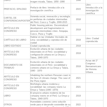
LIBRO
1998
imagen trizada, Talara. 1950 -1990
Libro:
Prefacio de libro: Introducción a la
Introducción a la
PREFACIO, EPILOGO
2015
investigación científica
investigación
científica
Vivienda social, innovación y tecnología
CARTEL DE
en periferias de ciudades intermedias
2018
CONFERENCIA/POSTER
del Perú: Cusco y Trujillo, 2000-2015
Public housing policies. Decentralized
ARTÍCULO EN
development and fragmentation in
2019
CONGRESO
peruvian intermediate cities: Arequipa,
Cusco, Piura y Trujillo
Habitar en las Unidades Vecinales de
Libro: Ciudad
CAPÍTULO DE LIBRO
Lima: sociabilidad y coproducción de
2019
coproducida
ciudad
LIBRO EDITADO
Ciudad coproducida
2019
Evolución urbana de las ciudades
ARTÍCULO EN
industriales en el Perú: sociabilidad y
2019
CONGRESO
configuración urbana en La Oroya y
Talara, 1940-1970
Actas del 2°
Evolución urbana de las ciudades
Congreso
DOCUMENTO DE
industriales en el Perú: sociabilidad y
2019
Iberoamericano
TRABAJO
contexto urbano en La Oroya y Talara,
de Historia
1940 - 1970
Urbana
Inhabiting the northern Peruvian coast in
ARTÍCULO EN
the face of climate change: The case of
2021
CONGRESO
the Piura region
Morfología urbana moderna y
ARTÍCULO EN
sociabilidad: las company towns La
2021
CONGRESO
Oroya y Talara (1940 -1970)
El proyecto urbano moderno de los
LIBRO
company towns en el Perú: La Oroya y
2019
Talara, 1940-1970
Humedales costeros como solución
OTROS
verde para el desarrollo sostenible de su
2022