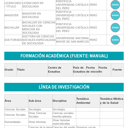
PONTIFICIA
LICENCIADO
LICENCIADO EN
UNIVERSIDAD CATÓLICA
PERÚ
/ TÍTULO
SOCIOLOGIA
DEL PERÚ
PONTIFICIA
MAGISTER EN
MAGISTER
UNIVERSIDAD CATÓLICA
PERÚ
SOCIOLOGIA
DEL PERÚ
BACHILLER EN CIENCIAS
PONTIFICIA
SOCIALES CON
BACHILLER
UNIVERSIDAD CATÓLICA
PERÚ
MENCION EN
DEL PERÚ
SOCIOLOGIA
DOCTORA EN CIENCIAS
UNIVERSIDAD NACIONAL
DOCTORADO
SOCIALES ESPECIALIDAD
PERÚ
MAYOR DE SAN MARCOS
DE SOCIOLOGIA
FORMACIÓN ACADÉMICA (FUENTE: MANUAL)
Centro de
País de
Fecha
Fecha
Grado
Título
Fuente
Estudios
Estudios
de inicio
fin
LÍNEA DE INVESTIGACIÓN
Temática
Temática Médica
Área
Sub área
Disciplina
Ambiental
y de la Salud
Ciencias Sociales
Sociología
Sociología
Otras Ciencias
Ciencias sociales,
Ciencias Sociales
Sociales
interdisciplinaria
Otras historias
Humanidades
Otras historias
especializadas
Ciencias de la tierra
Ciencias del medio
Sistemas social-