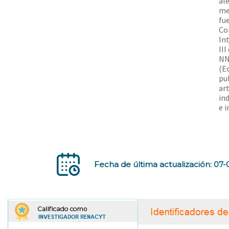
al
me
fu
Co
In
II
NN
(E
pub
art
in
e 
Fecha de última actualización: 07