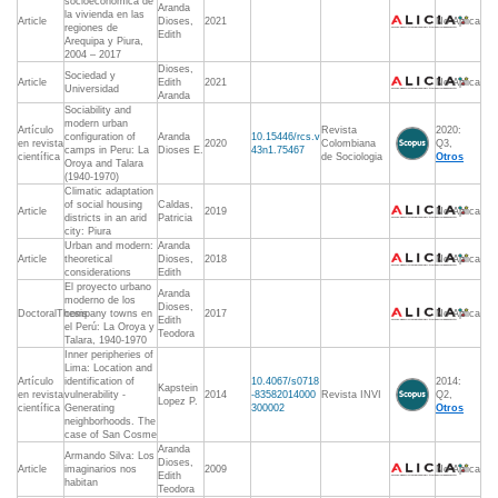
socioeconómica de
Aranda
la vivienda en las
Article
Dioses,
2021
No Aplica
regiones de
Edith
Arequipa y Piura,
2004 – 2017
Dioses,
Sociedad y
Article
Edith
2021
No Aplica
Universidad
Aranda
Sociability and
modern urban
Artículo
Revista
2020:
configuration of
Aranda
10.15446/rcs.v
en revista
2020
Colombiana
Q3,
camps in Peru: La
Dioses E.
43n1.75467
científica
de Sociologia
Otros
Oroya and Talara
(1940-1970)
Climatic adaptation
of social housing
Caldas,
Article
2019
No Aplica
districts in an arid
Patricia
city: Piura
Urban and modern:
Aranda
Article
theoretical
Dioses,
2018
No Aplica
considerations
Edith
El proyecto urbano
Aranda
moderno de los
Dioses,
DoctoralThesis
company towns en
2017
No Aplica
Edith
el Perú: La Oroya y
Teodora
Talara, 1940-1970
Inner peripheries of
Lima: Location and
Artículo
identification of
10.4067/s0718
2014:
Kapstein
en revista
vulnerability -
2014
-83582014000
Revista INVI
Q2,
Lopez P.
científica
Generating
300002
Otros
neighborhoods. The
case of San Cosme
Aranda
Armando Silva: Los
Dioses,
Article
imaginarios nos
2009
No Aplica
Edith
habitan
Teodora