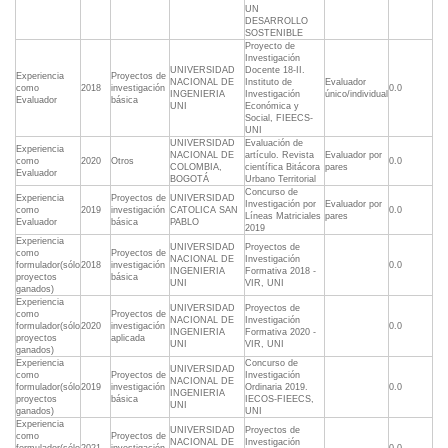
UN
DESARROLLO
SOSTENIBLE
Proyecto de
Investigación
UNIVERSIDAD
Docente 18-II.
Experiencia
Proyectos de
NACIONAL DE
Instituto de
Evaluador
como
2018
investigación
0.0
INGENIERIA
Investigación
único/individual
Evaluador
básica
UNI
Económica y
Social, FIEECS-
UNI
UNIVERSIDAD
Evaluación de
Experiencia
NACIONAL DE
artículo. Revista
Evaluador por
como
2020
Otros
0.0
COLOMBIA,
científica Bitácora
pares
Evaluador
BOGOTÁ
Urbano Territorial
Concurso de
Experiencia
Proyectos de
UNIVERSIDAD
Investigación por
Evaluador por
como
2019
investigación
CATOLICA SAN
0.0
Líneas Matriciales
pares
Evaluador
básica
PABLO
2019
Experiencia
UNIVERSIDAD
Proyectos de
como
Proyectos de
NACIONAL DE
Investigación
formulador(sólo
2018
investigación
0.0
INGENIERIA
Formativa 2018 -
proyectos
básica
UNI
VIR, UNI
ganados)
Experiencia
UNIVERSIDAD
Proyectos de
como
Proyectos de
NACIONAL DE
Investigación
formulador(sólo
2020
investigación
0.0
INGENIERIA
Formativa 2020 -
proyectos
aplicada
UNI
VIR, UNI
ganados)
Experiencia
Concurso de
UNIVERSIDAD
como
Proyectos de
Investigación
NACIONAL DE
formulador(sólo
2019
investigación
Ordinaria 2019.
0.0
INGENIERIA
proyectos
básica
IECOS-FIEECS,
UNI
ganados)
UNI
Experiencia
UNIVERSIDAD
Proyectos de
como
Proyectos de
NACIONAL DE
Investigación