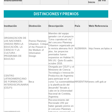
financiamiento
de Fin
Inicio
DISTINCIONES Y PREMIOS
Institución
Distinción
Descripción
País
Web Referencia
Miembro del equipo
ganador con el proyecto
ORGANIZACION DE
"Lima coproduced city"
LAS NACIONES
Premio Planetary
del concurso Planetary
UNIDAS PARA LA
Urbanism. Critique
Urbanism organizado por
EDUCACIÓN, LA
of the Present in
la revista alemana Arch
ALEMANIA
http://www.archplus.
CIENCIA Y LA
the Medium of
plus, los proyectos
CULTURA -
Information
premiados fueron
PROGRAMA DE
Design
expuestos en Habitat III,
EDUCACI
NN.UU. Quito Ecuador,
octubre 2016.
Otorgada por CELFI y el
Ministerio de Ciencia
Tecnología e Innovación
CENTRO
Productiva de Argentina
LATINOAMERICANO
para participar en el
DE FORMACIÓN
Beca
curso "La sustentabilidad
ARGENTINA
www.celfi.gob.ar
INTERDISCIPLINARIA
y la planificación del
(CELFI)
desarrollo" llevado a
cabo en la Universidad
Nacional de Cordoba,
Argentina
Reconocimiento del
Rectorado UNI por
haber ganado premio en
el concurso Planetary