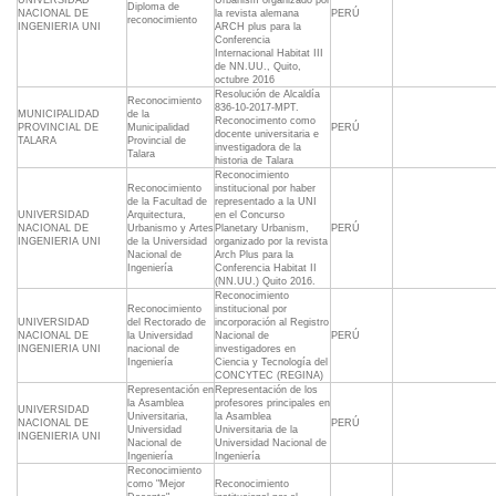
UNIVERSIDAD
Urbanism organizado por
Diploma de
NACIONAL DE
la revista alemana
PERÚ
reconocimiento
INGENIERIA UNI
ARCH plus para la
Conferencia
Internacional Habitat III
de NN.UU., Quito,
octubre 2016
Resolución de Alcaldía
Reconocimiento
836-10-2017-MPT.
MUNICIPALIDAD
de la
Reconocimento como
PROVINCIAL DE
Municipalidad
PERÚ
docente universitaria e
TALARA
Provincial de
investigadora de la
Talara
historia de Talara
Reconocimiento
Reconocimiento
institucional por haber
de la Facultad de
representado a la UNI
UNIVERSIDAD
Arquitectura,
en el Concurso
NACIONAL DE
Urbanismo y Artes
Planetary Urbanism,
PERÚ
INGENIERIA UNI
de la Universidad
organizado por la revista
Nacional de
Arch Plus para la
Ingeniería
Conferencia Habitat II
(NN.UU.) Quito 2016.
Reconocimiento
Reconocimiento
institucional por
UNIVERSIDAD
del Rectorado de
incorporación al Registro
NACIONAL DE
la Universidad
Nacional de
PERÚ
INGENIERIA UNI
nacional de
investigadores en
Ingeniería
Ciencia y Tecnología del
CONCYTEC (REGINA)
Representación en
Representación de los
la Asamblea
profesores principales en
UNIVERSIDAD
Universitaria,
la Asamblea
NACIONAL DE
PERÚ
Universidad
Universitaria de la
INGENIERIA UNI
Nacional de
Universidad Nacional de
Ingeniería
Ingeniería
Reconocimiento
como "Mejor
Reconocimiento