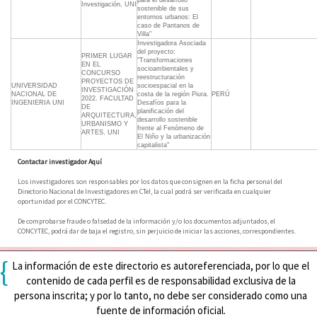
para el desarrollo
Investigación, UNI
sostenible de sus
entornos urbanos: El
caso de Pantanos de
Villa"
Investigadora Asociada
del proyecto:
PRIMER LUGAR
"Transformaciones
EN EL
socioambientales y
CONCURSO
reestructuración
PROYECTOS DE
UNIVERSIDAD
socioespacial en la
INVESTIGACIÓN
NACIONAL DE
costa de la región Piura.
PERÚ
2022. FACULTAD
INGENIERIA UNI
Desafíos para la
DE
planificación del
ARQUITECTURA,
desarrollo sostenible
URBANISMO Y
frente al Fenómeno de
ARTES. UNI
El Niño y la urbanización
capitalista"
Contactar investigador Aquí
Los investigadores son responsables por los datos que consignen en la ficha personal del
Directorio Nacional de Investigadores en CTeI, la cual podrá ser verificada en cualquier
oportunidad por el CONCYTEC.
De comprobarse fraude o falsedad de la información y/o los documentos adjuntados, el
CONCYTEC, podrá dar de baja el registro, sin perjuicio de iniciar las acciones, correspondientes.
{
La información de este directorio es autoreferenciada, por lo que el
contenido de cada perfil es de responsabilidad exclusiva de la
persona inscrita; y por lo tanto, no debe ser considerado como una
fuente de información oficial.