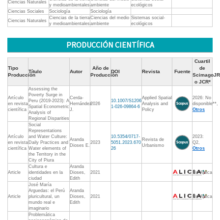
Ciencias Naturales
y medioambientales
ambiente
ecológicos
Ciencias Sociales
Sociología
Sociología
Ciencias de la tierra
Ciencias del medio
Sistemas social-
Ciencias Naturales
y medioambientales
ambiente
ecológicos
PRODUCCIÓN CIENTÍFICA
Cuartil
Tipo
Año de
de
Título
Autor
DOI
Revista
Fuente
Producción
Producción
ScimagoJR
o JCR*
Assessing the
Poverty Surge in
Artículo
Cerda-
Applied Spatial
2026: No
Peru (2019-2023): A
10.1007/S1206
en revista
Hernández
2026
Analysis and
disponible**,
Spatial Econometric
1-026-09864-6
científica
J.
Policy
Otros
Analysis of
Regional Disparities
Social
Representations
Artículo
and Water Culture:
10.5354/0717-
2023:
Aranda
Revista de
en revista
Daily Practices and
2023
5051.2023.670
Q2,
Dioses E.
Urbanismo
científica
Water elements of
26
Otros
the Territory in the
City of Piura
Cultura e
Aranda
Article
identidades en la
Dioses,
2021
No Aplica
ciudad
Edith
José María
Arguedas: el Perú
Aranda
Article
pluricultural, un
Dioses,
2021
No Aplica
mundo real e
Edith
imaginario
Problemática