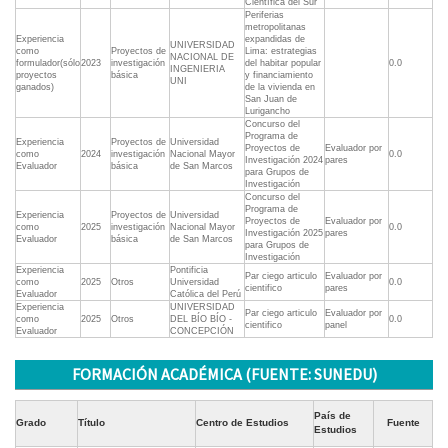
Científica del Sur
Periferias
metropolitanas
Experiencia
expandidas de
UNIVERSIDAD
como
Proyectos de
Lima: estrategias
NACIONAL DE
formulador(sólo
2023
investigación
del habitar popular
0.0
INGENIERIA
proyectos
básica
y financiamiento
UNI
ganados)
de la vivienda en
San Juan de
Lurigancho
Concurso del
Programa de
Experiencia
Proyectos de
Universidad
Proyectos de
Evaluador por
como
2024
investigación
Nacional Mayor
0.0
Investigación 2024
pares
Evaluador
básica
de San Marcos
para Grupos de
Investigación
Concurso del
Programa de
Experiencia
Proyectos de
Universidad
Proyectos de
Evaluador por
como
2025
investigación
Nacional Mayor
0.0
Investigación 2025
pares
Evaluador
básica
de San Marcos
para Grupos de
Investigación
Experiencia
Pontificia
Par ciego articulo
Evaluador por
como
2025
Otros
Universidad
0.0
cientifico
pares
Evaluador
Católica del Perú
Experiencia
UNIVERSIDAD
Par ciego articulo
Evaluador por
como
2025
Otros
DEL BÍO BÍO -
0.0
cientifico
panel
Evaluador
CONCEPCIÓN
FORMACIÓN ACADÉMICA (FUENTE: SUNEDU)
País de
Grado
Título
Centro de Estudios
Fuente
Estudios