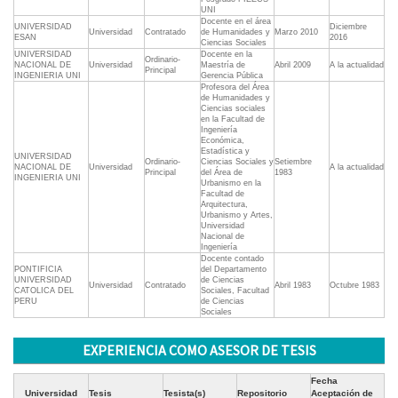
UNI
Docente en el área
UNIVERSIDAD
Diciembre
Universidad
Contratado
de Humanidades y
Marzo 2010
ESAN
2016
Ciencias Sociales
UNIVERSIDAD
Docente en la
Ordinario-
NACIONAL DE
Universidad
Maestría de
Abril 2009
A la actualidad
Principal
INGENIERIA UNI
Gerencia Pública
Profesora del Área
de Humanidades y
Ciencias sociales
en la Facultad de
Ingeniería
Económica,
Estadística y
UNIVERSIDAD
Ordinario-
Ciencias Sociales y
Setiembre
NACIONAL DE
Universidad
A la actualidad
Principal
del Área de
1983
INGENIERIA UNI
Urbanismo en la
Facultad de
Arquitectura,
Urbanismo y Artes,
Universidad
Nacional de
Ingeniería
Docente contado
PONTIFICIA
del Departamento
UNIVERSIDAD
de Ciencias
Universidad
Contratado
Abril 1983
Octubre 1983
CATOLICA DEL
Sociales, Facultad
PERU
de Ciencias
Sociales
EXPERIENCIA COMO ASESOR DE TESIS
Fecha
Universidad
Tesis
Tesista(s)
Repositorio
Aceptación de