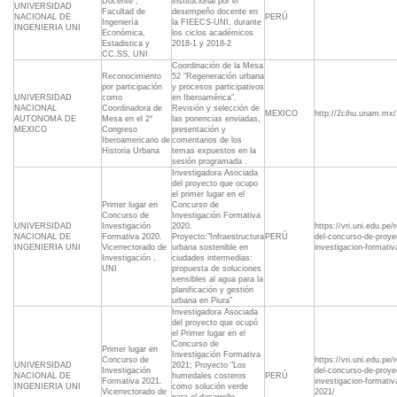
Docente",
institucional por el
UNIVERSIDAD
Facultad de
desempeño docente en
NACIONAL DE
PERÚ
Ingeniería
la FIEECS-UNI, durante
INGENIERIA UNI
Económica,
los ciclos académicos
Estadistica y
2018-1 y 2018-2
CC.SS, UNI
Coordinación de la Mesa
Reconocimiento
52 "Regeneración urbana
por participación
y procesos participativos
UNIVERSIDAD
como
en Iberoamérica".
NACIONAL
Coordinadora de
Revisión y selección de
MEXICO
http://2cihu.unam.mx/
AUTONOMA DE
Mesa en el 2°
las ponencias enviadas,
MEXICO
Congreso
presentación y
Iberoamericano de
comentarios de los
Historia Urbana
temas expuestos en la
sesión programada .
Investigadora Asociada
del proyecto que ocupo
el primer lugar en el
Primer lugar en
Concurso de
Concurso de
Investigación Formativa
UNIVERSIDAD
Investigación
2020.
https://vri.uni.edu.pe/
NACIONAL DE
Formativa 2020.
Proyecto:"Infraestructura
PERÚ
del-concurso-de-proye
INGENIERIA UNI
Vicerrectorado de
urbana sostenible en
investigacion-formativ
Investigación ,
ciudades intermedias:
UNI
propuesta de soluciones
sensibles al agua para la
planificación y gestión
urbana en Piura"
Investigadora Asociada
del proyecto que ocupó
el Primer lugar en el
Concurso de
Primer lugar en
Investigación Formativa
Concurso de
https://vri.uni.edu.pe/
UNIVERSIDAD
2021; Proyecto "Los
Investigación
del-concurso-de-proye
NACIONAL DE
humedales costeros
PERÚ
Formativa 2021.
investigacion-formativ
INGENIERIA UNI
como solución verde
Vicerrectorado de
2021/