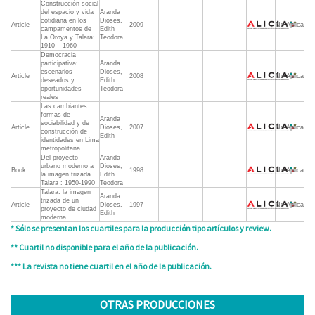
Construcción social
del espacio y vida
Aranda
cotidiana en los
Dioses,
Article
2009
No Aplica
campamentos de
Edith
La Oroya y Talara:
Teodora
1910 – 1960
Democracia
participativa:
Aranda
escenarios
Dioses,
Article
2008
No Aplica
deseados y
Edith
oportunidades
Teodora
reales
Las cambiantes
formas de
Aranda
sociabilidad y de
Article
Dioses,
2007
No Aplica
construcción de
Edith
identidades en Lima
metropolitana
Del proyecto
Aranda
urbano moderno a
Dioses,
Book
1998
No Aplica
la imagen trizada.
Edith
Talara : 1950-1990
Teodora
Talara: la imagen
Aranda
trizada de un
Article
Dioses,
1997
No Aplica
proyecto de ciudad
Edith
moderna
* Sólo se presentan los cuartiles para la producción tipo artículos y review.
** Cuartil no disponible para el año de la publicación.
*** La revista no tiene cuartil en el año de la publicación.
OTRAS PRODUCCIONES