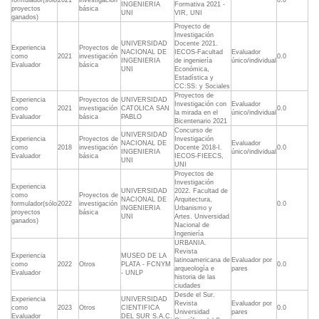
formulador(sólo
2021
investigación
0.0
INGENIERIA
Formativa 2021 -
proyectos
básica
UNI
VIR, UNI
ganados)
Proyecto de
Investigación
UNIVERSIDAD
Docente 2021.
Experiencia
Proyectos de
NACIONAL DE
IECOS-Facultad
Evaluador
como
2021
investigación
0.0
INGENIERIA
de ingeniería
único/individual
Evaluador
básica
UNI
Económica,
Estadística y
CC:SS: y Sociales
Proyectos de
Experiencia
Proyectos de
UNIVERSIDAD
Investigación con
Evaluador
como
2021
investigación
CATOLICA SAN
0.0
la mirada en el
único/individual
Evaluador
básica
PABLO
Bicentenario 2021
Concurso de
UNIVERSIDAD
Experiencia
Proyectos de
Investigación
NACIONAL DE
Evaluador
como
2018
investigación
Docente 2018-I.
0.0
INGENIERIA
único/individual
Evaluador
básica
IECOS-FIEECS,
UNI
UNI
Proyectos de
Investigación
Experiencia
UNIVERSIDAD
2022. Facultad de
como
Proyectos de
NACIONAL DE
Arquitectura,
formulador(sólo
2022
investigación
0.0
INGENIERIA
Urbanismo y
proyectos
básica
UNI
Artes. Universidad
ganados)
Nacional de
Ingeniería
URBANIA.
Revista
Experiencia
MUSEO DE LA
latinoamericana de
Evaluador por
como
2022
Otros
PLATA - FCNYM
0.0
arqueología e
pares
Evaluador
- UNLP
historia de las
ciudades
Desde el Sur.
Experiencia
UNIVERSIDAD
Revista
Evaluador por
como
2023
Otros
CIENTIFICA
0.0
Universidad
pares
Evaluador
DEL SUR S.A.C.