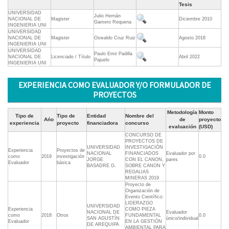
Tesis
UNIVERSIDAD
Julio Hernán
NACIONAL DE
Magister
Diciembre 2010
Gamero Requena
INGENIERIA UNI
UNIVERSIDAD
NACIONAL DE
Magister
Oswaldo Cruz Ruiz
Agosto 2018
INGENIERIA UNI
UNIVERSIDAD
Paulo Emir Padilla
NACIONAL DE
Licenciado / Título
Abril 2022
Pajuelo
INGENIERIA UNI
EXPERIENCIA COMO EVALUADOR Y/O FORMULADOR DE
PROYECTOS
Metodología
Monto
Tipo de
Tipo de
Entidad
Nombre del
Ańo
de
proyecto
experiencia
proyecto
financiadora
concurso
evaluación
(USD)
CONCURSO DE
PROYECTOS DE
UNIVERSIDAD
INVESTIGACIÓN
Experiencia
Proyectos de
NACIONAL
FINANCIADOS
Evaluador por
como
2019
investigación
0.0
JORGE
CON EL CANON,
pares
Evaluador
básica
BASADRE G.
SOBRE CANON Y
REGALIAS
MINERAS 2019
Proyecto de
Organización de
Evento Científico:
LIDERAZGO
UNIVERSIDAD
Experiencia
COMO PIEZA
NACIONAL DE
Evaluador
como
2018
Otros
FUNDAMENTAL
0.0
SAN AGUSTÍN
único/individual
Evaluador
EN LA GESTIÓN
DE AREQUIPA
AMBIENTAL PARA