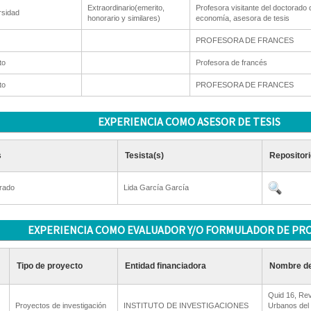
Extraordinario(emerito,
Profesora visitante del doctorado 
rsidad
honorario y similares)
economía, asesora de tesis
PROFESORA DE FRANCES
to
Profesora de francés
to
PROFESORA DE FRANCES
EXPERIENCIA COMO ASESOR DE TESIS
s
Tesista(s)
Repositori
rado
Lida García García
EXPERIENCIA COMO EVALUADOR Y/O FORMULADOR DE PR
Tipo de proyecto
Entidad financiadora
Nombre de
Quid 16, Rev
Proyectos de investigación
INSTITUTO DE INVESTIGACIONES
Urbanos del 