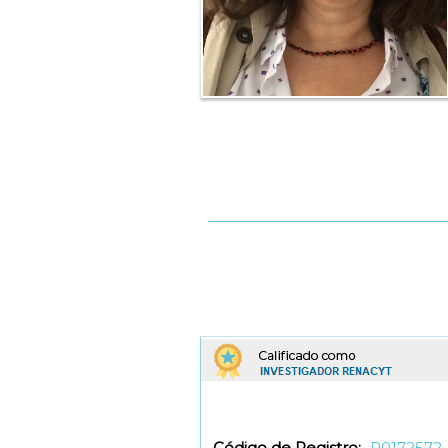
Código de Registro:
P0172572