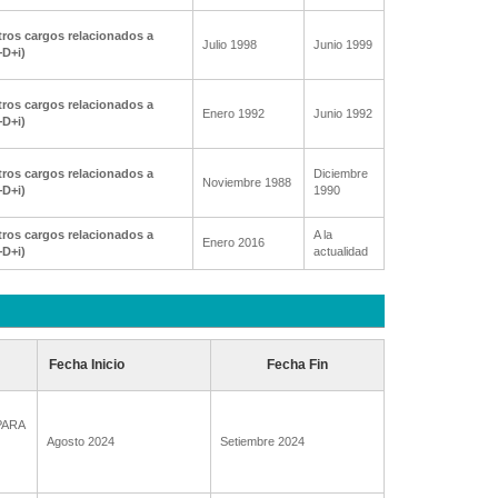
ros cargos relacionados a
Julio 1998
Junio 1999
+D+i)
ros cargos relacionados a
Enero 1992
Junio 1992
+D+i)
ros cargos relacionados a
Diciembre
Noviembre 1988
+D+i)
1990
ros cargos relacionados a
A la
Enero 2016
+D+i)
actualidad
Fecha Inicio
Fecha Fin
PARA
Agosto 2024
Setiembre 2024