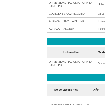
UNIVERSIDAD NACIONAL AGRARIA
Unive
LA MOLINA
COLEGIO SS. CC. RECOLETA
Otros
ALIANZA FRANCESA DE LIMA
Institu
ALIANZA FRANCESA
Institu
Universidad
Tesi
UNIVERSIDAD NACIONAL AGRARIA
Docto
LA MOLINA
Tipo de experiencia
Ańo
Experiencia como Evaluador
2020