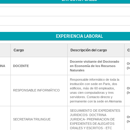
EXPERIENCIA LABORAL
Cargo
Descripción del cargo
C
Docente visitante del Doctorado
Ot
INA
DOCENTE
en Economía de los Recursos
(I
Naturales
Responsable informático de toda la
institución con sede en Paris, dos
edificios, más de 60 empleados,
Ot
RESPONSABLE INFORMÁTICO
unas cien computadoras y tres
(I
servidores. Contacto directo y
permanente con la sede en Alemania
SEGUIMIENTO DE EXPEDIENTES
JURIDICOS- DOCTRINA
Ot
SECRETARIA TRILINGUE
JURIDICA- PREPARACION DE
(I
EXPEDIENTES DE ALEGATOS
ORALES Y ESCRITOS - ETC