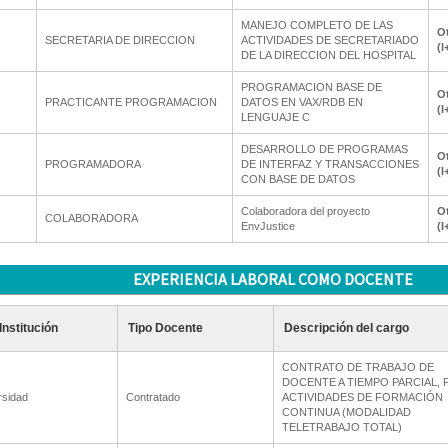
MANEJO COMPLETO DE LAS
Ot
SECRETARIA DE DIRECCION
ACTIVIDADES DE SECRETARIADO
(I
DE LA DIRECCION DEL HOSPITAL
PROGRAMACION BASE DE
Ot
PRACTICANTE PROGRAMACION
DATOS EN VAX/RDB EN
(I
LENGUAJE C
DESARROLLO DE PROGRAMAS
Ot
PROGRAMADORA
DE INTERFAZ Y TRANSACCIONES
(I
CON BASE DE DATOS
Colaboradora del proyecto
Ot
COLABORADORA
EnvJustice
(I
EXPERIENCIA LABORAL COMO DOCENTE
Institución
Tipo Docente
Descripción del cargo
CONTRATO DE TRABAJO DE
DOCENTE A TIEMPO PARCIAL, 
rsidad
Contratado
ACTIVIDADES DE FORMACIÓN
CONTINUA (MODALIDAD
TELETRABAJO TOTAL)