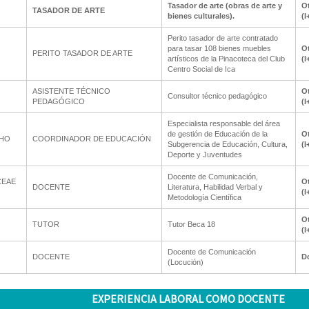
Tasador de arte (obras de arte y
Ot
TASADOR DE ARTE
bienes culturales).
(I
Perito tasador de arte contratado
para tasar 108 bienes muebles
Ot
PERITO TASADOR DE ARTE
artísticos de la Pinacoteca del Club
(I
Centro Social de Ica
ASISTENTE TÉCNICO
Ot
Consultor técnico pedagógico
PEDAGÓGICO
(I
Especialista responsable del área
de gestión de Educación de la
Ot
CHO
COORDINADOR DE EDUCACIÓN
Subgerencia de Educación, Cultura,
(I
Deporte y Juventudes
Docente de Comunicación,
CEAE
Ot
DOCENTE
Literatura, Habilidad Verbal y
(I
Metodología Científica
Ot
TUTOR
Tutor Beca 18
(I
Docente de Comunicación
DOCENTE
D
(Locución)
EXPERIENCIA LABORAL COMO DOCENTE