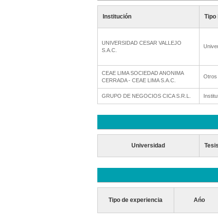
Institución
Tipo 
UNIVERSIDAD CESAR VALLEJO
Unive
S.A.C.
CEAE LIMA SOCIEDAD ANONIMA
Otros
CERRADA - CEAE LIMA S.A.C.
GRUPO DE NEGOCIOS CICA S.R.L.
Institu
Universidad
Tesi
Tipo de experiencia
Ańo