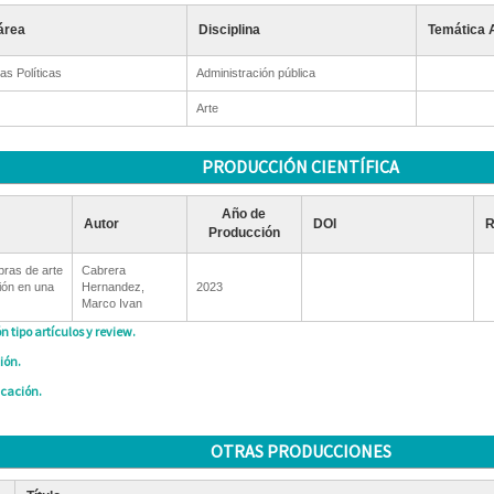
área
Disciplina
Temática 
as Políticas
Administración pública
Arte
PRODUCCIÓN CIENTÍFICA
Año de
Autor
DOI
R
Producción
bras de arte
Cabrera
ión en una
Hernandez,
2023
Marco Ivan
n tipo artículos y review.
ión.
icación.
OTRAS PRODUCCIONES