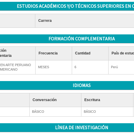
ESTUDIOS ACADÉMICOS Y/O TÉCNICOS SUPERIORES EN 
Carrera
FORMACIÓN COMPLEMENTARIA
ción
Frecuencia
Cantidad
País de estu
ntaria
 EN ARTE PERUANO
MESES
6
Perú
AMERICANO
IDIOMAS
Conversación
Escritura
BÁSICO
BÁSICO
LÍNEA DE INVESTIGACIÓN