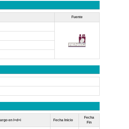
Fuente
Fecha
argo en I+d+i
Fecha Inicio
Fin