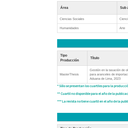
Área
Sub 
Ciencias Sociales
Cienci
Humanidades
Arte
Tipo
Título
Producción
Gestión en la tasación de o
MasterThesis
para aranceles de importac
Aduana de Lima, 2023
* Sólo se presentan los cuartiles para la producció
** Cuartil no disponible para el año de la publicac
*** La revista no tiene cuartil en el año de la publ