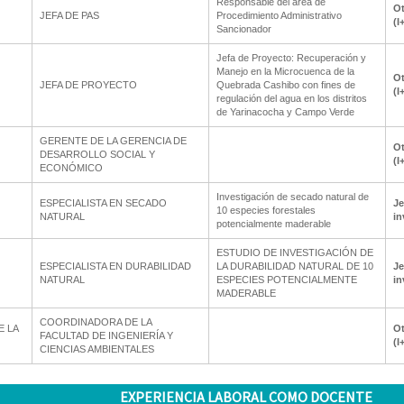
Responsable del área de
Ot
JEFA DE PAS
Procedimiento Administrativo
(I
Sancionador
Jefa de Proyecto: Recuperación y
Manejo en la Microcuenca de la
Ot
JEFA DE PROYECTO
Quebrada Cashibo con fines de
(I
regulación del agua en los distritos
de Yarinacocha y Campo Verde
GERENTE DE LA GERENCIA DE
Ot
DESARROLLO SOCIAL Y
(I
ECONÓMICO
Investigación de secado natural de
ESPECIALISTA EN SECADO
Je
10 especies forestales
NATURAL
in
potencialmente maderable
ESTUDIO DE INVESTIGACIÓN DE
ESPECIALISTA EN DURABILIDAD
LA DURABILIDAD NATURAL DE 10
Je
NATURAL
ESPECIES POTENCIALMENTE
in
MADERABLE
COORDINADORA DE LA
E LA
Ot
FACULTAD DE INGENIERÍA Y
(I
CIENCIAS AMBIENTALES
EXPERIENCIA LABORAL COMO DOCENTE