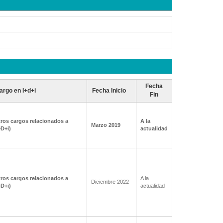
Fecha
argo en I+d+i
Fecha Inicio
Fin
ros cargos relacionados a
A la
Marzo 2019
+D+i)
actualidad
ros cargos relacionados a
A la
Diciembre 2022
+D+i)
actualidad