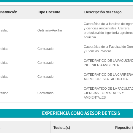
Institución
Tipo Docente
Descripción del cargo
Catedrática de la facultad de ingen
y ciencias ambientales. Carrera
rsidad
Ordinario-Auxiliar
profesional de ingeniería agrofores
acuícola
Catedrática de la Facultad de De
rsidad
Contratado
y Ciencias Politicas
CATEDRATICO DE LA FACULTA
rsidad
Contratado
INGENIERIA AMBIENTAL
CATEDRATICO DE LA CARRERA
rsidad
Contratado
AGROFORESTAL ACUICOLA
CATEDRÁTICO DE LA FACULTA
rsidad
Contratado
CIENCIAS FORESTALES Y
AMBIENTALES
EXPERIENCIA COMO ASESOR DE TESIS
s
Tesista(s)
Repositori