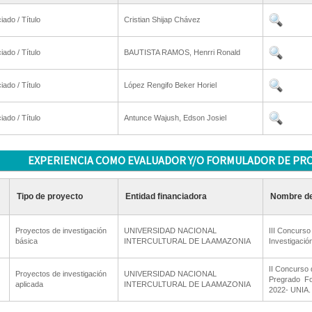
iado / Título
Cristian Shijap Chávez
iado / Título
BAUTISTA RAMOS, Henrri Ronald
iado / Título
López Rengifo Beker Horiel
iado / Título
Antunce Wajush, Edson Josiel
EXPERIENCIA COMO EVALUADOR Y/O FORMULADOR DE PR
Tipo de proyecto
Entidad financiadora
Nombre de
Proyectos de investigación
UNIVERSIDAD NACIONAL
III Concurso
básica
INTERCULTURAL DE LA AMAZONIA
Investigaci
II Concurso 
Proyectos de investigación
UNIVERSIDAD NACIONAL
Pregrado  F
aplicada
INTERCULTURAL DE LA AMAZONIA
2022- UNIA.