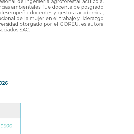
sional de ingeniería agroforestal acuícola,
encias ambientales, fue docente de posgrado
y desempeño docentes y gestora academica,
ional de la mujer en el trabajo y liderazgo
iversidad otorgado por el GOREU, es autora
sociados SAC.
2026
-9506