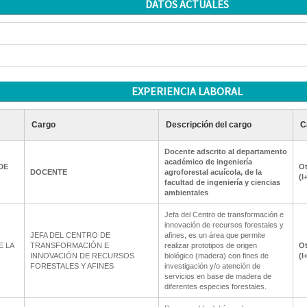
DATOS ACTUALES
EXPERIENCIA LABORAL
Cargo
Descripción del cargo
C
Docente adscrito al departamento
académico de ingeniería
DE
Ot
DOCENTE
agroforestal acuícola, de la
(I
facultad de ingeniería y ciencias
ambientales
Jefa del Centro de transformación e
innovación de recursos forestales y
JEFA DEL CENTRO DE
afines, es un área que permite
E LA
TRANSFORMACIÓN E
realizar prototipos de origen
Ot
INNOVACIÓN DE RECURSOS
biológico (madera) con fines de
(I
FORESTALES Y AFINES
investigación y/o atención de
servicios en base de madera de
diferentes especies forestales.