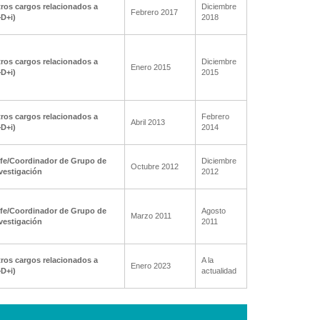
ros cargos relacionados a
Diciembre
Febrero 2017
+D+i)
2018
ros cargos relacionados a
Diciembre
Enero 2015
+D+i)
2015
ros cargos relacionados a
Febrero
Abril 2013
+D+i)
2014
fe/Coordinador de Grupo de
Diciembre
Octubre 2012
vestigación
2012
fe/Coordinador de Grupo de
Agosto
Marzo 2011
vestigación
2011
ros cargos relacionados a
A la
Enero 2023
+D+i)
actualidad