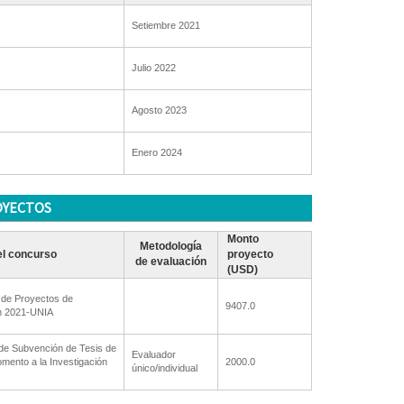
Setiembre 2021
Julio 2022
Agosto 2023
Enero 2024
OYECTOS
Monto
Metodología
l concurso
proyecto
de evaluación
(USD)
 de Proyectos de
9407.0
ón 2021-UNIA
de Subvención de Tesis de
Evaluador
omento a la Investigación
2000.0
único/individual