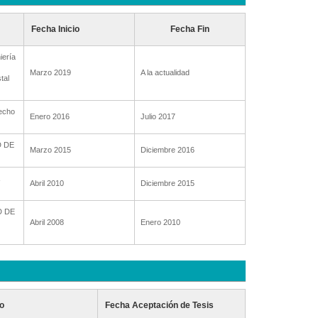
Fecha Inicio
Fecha Fin
iería
Marzo 2019
A la actualidad
tal
recho
Enero 2016
Julio 2017
D DE
Marzo 2015
Diciembre 2016
Abril 2010
Diciembre 2015
D DE
Abril 2008
Enero 2010
o
Fecha Aceptación de Tesis