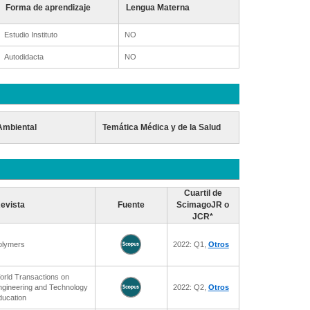
Forma de aprendizaje
Lengua Materna
Estudio Instituto
NO
Autodidacta
NO
Ambiental
Temática Médica y de la Salud
Cuartil de
evista
Fuente
ScimagoJR o
JCR*
olymers
2022: Q1,
Otros
orld Transactions on
ngineering and Technology
2022: Q2,
Otros
ducation