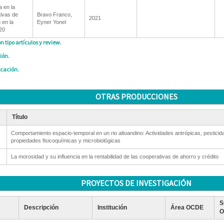
a en la
tivas de
Bravo Franco,
2021
 en la
Eyner Yonel
20
n tipo artículos y review.
ión.
icación.
OTRAS PRODUCCIONES
Título
Comportamiento espacio-temporal en un rio altoandino: Actividades antrópicas, pesticid
propiedades fisicoquímicas y microbiológicas
La morosidad y su influencia en la rentabilidad de las cooperativas de ahorro y crédito
PROYECTOS DE INVESTIGACIÓN
S
Descripción
Institución
Área OCDE
O