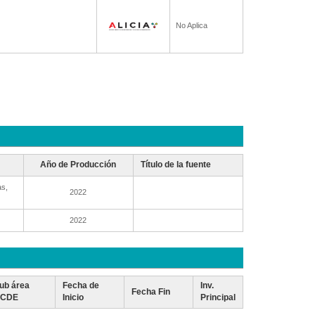
No Aplica
Año de Producción
Título de la fuente
as,
2022
2022
ub área
Fecha de
Inv.
Fecha Fin
CDE
Inicio
Principal