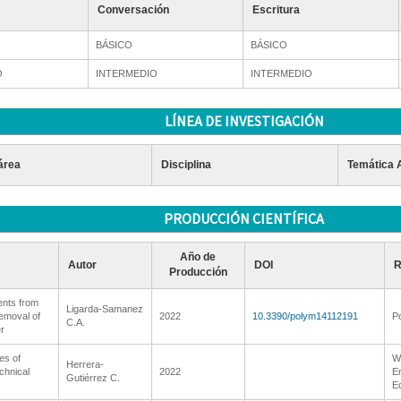
Conversación
Escritura
BÁSICO
BÁSICO
O
INTERMEDIO
INTERMEDIO
LÍNEA DE INVESTIGACIÓN
área
Disciplina
Temática 
PRODUCCIÓN CIENTÍFICA
Año de
Autor
DOI
R
Producción
ents from
Ligarda-Samanez
emoval of
2022
10.3390/polym14112191
P
C.A.
r
es of
W
Herrera-
chnical
2022
E
Gutiérrez C.
E