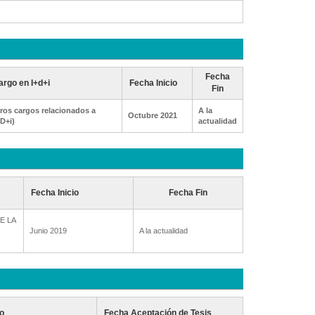
Fecha
argo en I+d+i
Fecha Inicio
Fin
ros cargos relacionados a
A la
Octubre 2021
+D+i)
actualidad
Fecha Inicio
Fecha Fin
E LA
Junio 2019
A la actualidad
o
Fecha Aceptación de Tesis