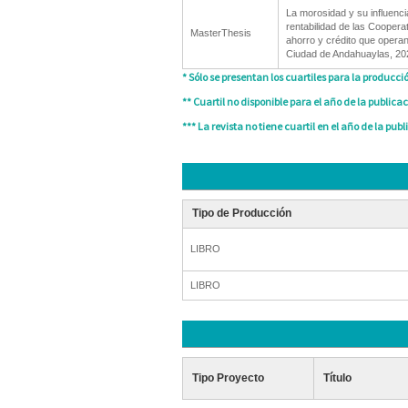
La morosidad y su influenci
rentabilidad de las Coopera
MasterThesis
ahorro y crédito que operan
Ciudad de Andahuaylas, 20
* Sólo se presentan los cuartiles para la producció
** Cuartil no disponible para el año de la publicac
*** La revista no tiene cuartil en el año de la publ
Tipo de Producción
LIBRO
LIBRO
Tipo Proyecto
Título