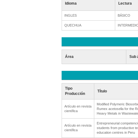
Idioma
Lectura
INGLES
BÁSICO
QUECHUA
INTERMEDI
Área
Sub 
Tipo
Título
Producción
Modified Polymeric Biosorb
Artículo en revista
Rumex acetosella for the R
científica
Heavy Metals in Wastewate
Entrepreneurial competenci
Artículo en revista
students from productive te
científica
education centres in Peru