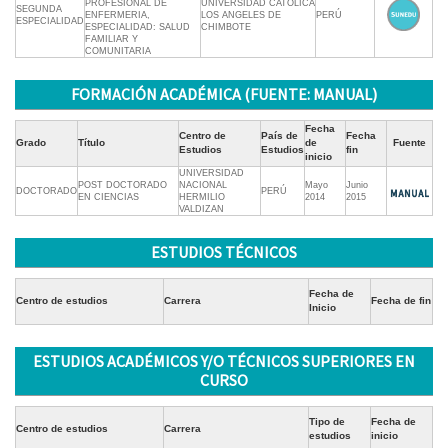
PROFESIONAL DE
UNIVERSIDAD CATOLICA
SEGUNDA
ENFERMERIA,
LOS ANGELES DE
PERÚ
ESPECIALIDAD
ESPECIALIDAD: SALUD
CHIMBOTE
FAMILIAR Y
COMUNITARIA
FORMACIÓN ACADÉMICA (FUENTE: MANUAL)
Fecha
Centro de
País de
Fecha
Grado
Título
de
Fuente
Estudios
Estudios
fin
inicio
UNIVERSIDAD
POST DOCTORADO
NACIONAL
Mayo
Junio
DOCTORADO
PERÚ
EN CIENCIAS
HERMILIO
2014
2015
VALDIZAN
ESTUDIOS TÉCNICOS
Fecha de
Centro de estudios
Carrera
Fecha de fin
Inicio
ESTUDIOS ACADÉMICOS Y/O TÉCNICOS SUPERIORES EN
CURSO
Tipo de
Fecha de
Centro de estudios
Carrera
estudios
inicio