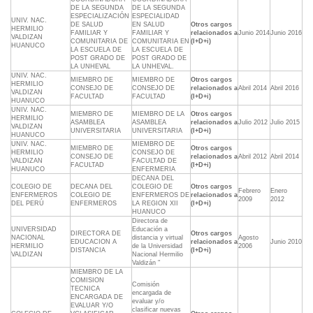
DE LA SEGUNDA
DE LA SEGUNDA
ESPECIALIZACIÓN
ESPECIALIDAD
UNIV. NAC.
DE SALUD
EN SALUD
Otros cargos
HERMILIO
FAMILIAR Y
FAMILIAR Y
relacionados a
Junio 2014
Junio 2016
VALDIZAN
COMUNITARIA DE
COMUNITARIA EN
(I+D+i)
HUANUCO
LA ESCUELA DE
LA ESCUELA DE
POST GRADO DE
POST GRADO DE
LA UNHEVAL
LA UNHEVAL.
UNIV. NAC.
MIEMBRO DE
MIEMBRO DE
Otros cargos
HERMILIO
CONSEJO DE
CONSEJO DE
relacionados a
Abril 2014
Abril 2016
VALDIZAN
FACULTAD
FACULTAD
(I+D+i)
HUANUCO
UNIV. NAC.
MIEMBRO DE
MIEMBRO DE LA
Otros cargos
HERMILIO
ASAMBLEA
ASAMBLEA
relacionados a
Julio 2012
Julio 2015
VALDIZAN
UNIVERSITARIA
UNIVERSITARIA
(I+D+i)
HUANUCO
UNIV. NAC.
MIEMBRO DE
MIEMBRO DE
Otros cargos
HERMILIO
CONSEJO DE
CONSEJO DE
relacionados a
Abril 2012
Abril 2014
VALDIZAN
FACULTAD DE
FACULTAD
(I+D+i)
HUANUCO
ENFERMERIA
DECANA DEL
COLEGIO DE
DECANA DEL
COLEGIO DE
Otros cargos
Febrero
Enero
ENFERMEROS
COLEGIO DE
ENFERMEROS DE
relacionados a
2009
2012
DEL PERÚ
ENFERMEROS
LA REGION XII
(I+D+i)
HUANUCO
Directora de
UNIVERSIDAD
Educación a
DIRECTORA DE
Otros cargos
NACIONAL
distancia y virtual
Agosto
EDUCACION A
relacionados a
Junio 2010
HERMILIO
de la Universidad
2006
DISTANCIA
(I+D+i)
VALDIZAN
Nacional Hermilio
Valdizán "
MIEMBRO DE LA
COMISION
Comisión
TECNICA
encargada de
ENCARGADA DE
evaluar y/o
EVALUAR Y/O
clasificar nuevas