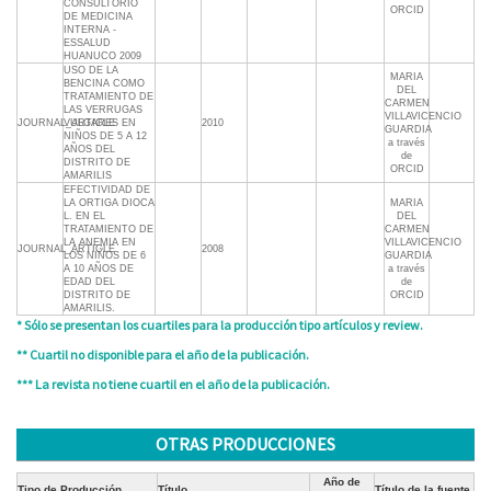
CONSULTORIO
ORCID
DE MEDICINA
INTERNA -
ESSALUD
HUANUCO 2009
USO DE LA
MARIA
BENCINA COMO
DEL
TRATAMIENTO DE
CARMEN
LAS VERRUGAS
VILLAVICENCIO
JOURNAL_ARTICLE
VULGARES EN
2010
GUARDIA
NIÑOS DE 5 A 12
a través
AÑOS DEL
de
DISTRITO DE
ORCID
AMARILIS
EFECTIVIDAD DE
LA ORTIGA DIOCA
MARIA
L. EN EL
DEL
TRATAMIENTO DE
CARMEN
LA ANEMIA EN
VILLAVICENCIO
JOURNAL_ARTICLE
2008
LOS NIÑOS DE 6
GUARDIA
A 10 AÑOS DE
a través
EDAD DEL
de
DISTRITO DE
ORCID
AMARILIS.
* Sólo se presentan los cuartiles para la producción tipo artículos y review.
** Cuartil no disponible para el año de la publicación.
*** La revista no tiene cuartil en el año de la publicación.
OTRAS PRODUCCIONES
Año de
Tipo de Producción
Título
Título de la fuente