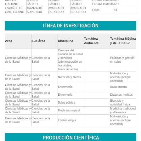
INGLES
BÁSICO
BÁSICO
BÁSICO
Estudio Instituto
NO
ITALIANO
BÁSICO
BÁSICO
BÁSICO
Estudio Instituto
NO
ESPAÑOL O
AVANZADO
AVANZADO
AVANZADO
Otros
SI
CASTELLANO
SUPERIOR
SUPERIOR
SUPERIOR
LÍNEA DE INVESTIGACIÓN
Temática
Temática Médica
Área
Sub área
Disciplina
Ambiental
y de la Salud
Ciencias del
cuidado de la salud
Ciencias Médicas y
Ciencias de la
y servicios
Políticas y gestión
de la Salud
Salud
(administración de
en salud
hospitales,
financiamiento)
Malnutrición y
Ciencias Médicas y
Ciencias de la
Nutrición y dietas
anemia (incluye
de la Salud
Salud
obesidad)
Ciencias Médicas y
Ciencias de la
Enfermería
Salud mental
de la Salud
Salud
Ciencias Médicas y
Ciencias de la
Enfermería
Diabetes mellitus
de la Salud
Salud
Ciencias Médicas y
Ciencias de la
Ejercicio y
Salud pública
de la Salud
Salud
actividad física
Ciencias Médicas y
Ciencias de la
Medicina tradicional
Medicina tropical
de la Salud
Salud
y alternativa
Malnutrición y
Ciencias Médicas y
Ciencias de la
Epidemiología
anemia (incluye
de la Salud
Salud
obesidad)
PRODUCCIÓN CIENTÍFICA