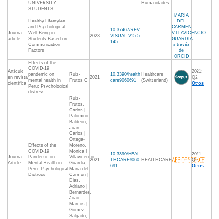
UNIVERSITY
Humanidades
STUDENTS
MARIA
Healthy Lifestyles
DEL
and Psychological
CARMEN
10.37467/REV
Journal-
Well-Being in
VILLAVICENCIO
2023
VISUAL.V15.5
article
Students Based on
GUARDIA
145
Communication
a través
Factors
de
ORCID
Effects of the
COVID-19
Artículo
2021:
pandemic on
Ruiz-
10.3390/health
Healthcare
en revista
2021
Q2,
mental health in
Frutos C.
care9060691
(Switzerland)
científica
Otros
Peru: Psychological
distress
Ruiz-
Frutos,
Carlos |
Palomino-
Baldeon,
Juan
Carlos |
Ortega-
Effects of the
Moreno,
COVID-19
Monica |
10.3390/HEAL
2021:
Journal -
Pandemic on
Villavicencio-
2021
THCARE9060
HEALTHCARE
Q2,
Article
Mental Health in
Guardia,
691
Otros
Peru: Psychological
Maria del
Distress
Carmen |
Dias,
Adriano |
Bernardes,
Joao
Marcos |
Gomez-
Salgado,