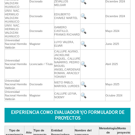
Doctorado
ZEVALLOS
Diciembre 2024
VALDIZAN
MELGAR
HUANUCO
UNIV. NAC.
HERMILIO
EDILBERTO
Doctorado
Diciembre 2024
VALDIZAN
CHAVEZ MARTEL
HUANUCO
UNIV. NAC.
GAMERO
HERMILIO
Doctorado
CASTILLO,
Mayo 2024
VALDIZAN
FRANKS RICHARD
HUANUCO
Universidad
LUYO VALERA,
Nacional Hermilio
Magister
Junio 2025
ELVAR
Valdizán
CALLUPE ALVINO,
JACKELINE
RAQUEL, CALLUPE
Universidad
NAVARRO, PEDRO
Nacional Hermilio
Licenciado / Título
Abril 2025
MIGUEL
Valdizán
ANGEL,CARDENAS
ROMAN, ARACELY
YOHANY
Universidad
NIETO PABLO,
Nacional Hermilio
Doctorado
Mayo 2025
MARISOL LURDES
Valdizán
Universidad
CALLUPE LEYVA,
Nacional Hermilio
Magister
Octubre 2024
NOEMY
Valdizán
EXPERIENCIA COMO EVALUADOR Y/O FORMULADOR DE
PROYECTOS
Metodología
Monto
Tipo de
Tipo de
Entidad
Nombre del
Ańo
de
proyecto
experiencia
proyecto
financiadora
concurso