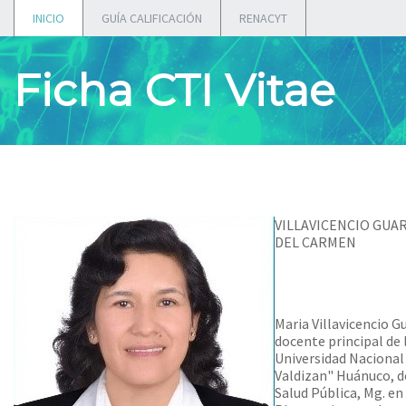
INICIO
GUÍA CALIFICACIÓN
RENACYT
Ficha CTI Vitae
VILLAVICENCIO GUA
DEL CARMEN
Maria Villavicencio G
docente principal de 
Universidad Nacional
Valdizan" Huánuco, d
Salud Pública, Mg. en