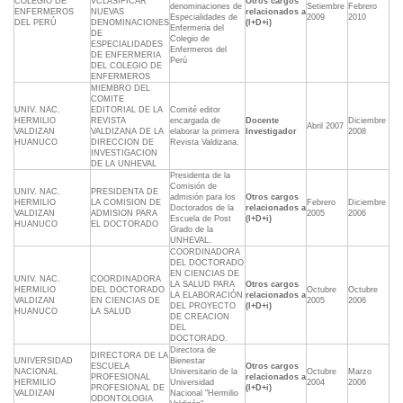
COLEGIO DE
VCLASIFICAR
Otros cargos
denominaciones de
Setiembre
Febrero
ENFERMEROS
NUEVAS
relacionados a
Especialidades de
2009
2010
DEL PERÚ
DENOMINACIONES
(I+D+i)
Enfermeria del
DE
Colegio de
ESPECIALIDADES
Enfermeros del
DE ENFERMERIA
Perú
DEL COLEGIO DE
ENFERMEROS
MIEMBRO DEL
COMITE
UNIV. NAC.
EDITORIAL DE LA
Comité editor
HERMILIO
REVISTA
encargada de
Docente
Diciembre
Abril 2007
VALDIZAN
VALDIZANA DE LA
elaborar la primera
Investigador
2008
HUANUCO
DIRECCION DE
Revista Valdizana.
INVESTIGACION
DE LA UNHEVAL
Presidenta de la
Comisión de
UNIV. NAC.
PRESIDENTA DE
admisión para los
Otros cargos
HERMILIO
LA COMISION DE
Febrero
Diciembre
Doctorados de la
relacionados a
VALDIZAN
ADMISION PARA
2005
2006
Escuela de Post
(I+D+i)
HUANUCO
EL DOCTORADO
Grado de la
UNHEVAL.
COORDINADORA
DEL DOCTORADO
EN CIENCIAS DE
UNIV. NAC.
COORDINADORA
LA SALUD PARA
Otros cargos
HERMILIO
DEL DOCTORADO
Octubre
Octubre
LA ELABORACIÓN
relacionados a
VALDIZAN
EN CIENCIAS DE
2005
2006
DEL PROYECTO
(I+D+i)
HUANUCO
LA SALUD
DE CREACION
DEL
DOCTORADO.
Directora de
DIRECTORA DE LA
UNIVERSIDAD
Bienestar
ESCUELA
Otros cargos
NACIONAL
Universitario de la
Octubre
Marzo
PROFESIONAL
relacionados a
HERMILIO
Universidad
2004
2006
PROFESIONAL DE
(I+D+i)
VALDIZAN
Nacional "Hermilio
ODONTOLOGIA