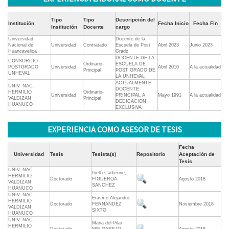
Tipo
Tipo
Descripción del
Institución
Fecha Inicio
Fecha Fin
Institución
Docente
cargo
Universidad
Docente de la
Nacional de
Universidad
Contratado
Escuela de Post
Abril 2023
Junio 2023
Huancavelica
Grado
DOCENTE DE LA
CONSORCIO
Ordinario-
ESCUELA DE
POSTGRADO
Universidad
Abril 2010
A la actualidad
Principal
POST GRADO DE
UNHEVAL
LA UNHEVAL
ACTUALMENTE
UNIV. NAC.
DOCENTE
HERMILIO
Ordinario-
Universidad
PRINCIPAL A
Mayo 1991
A la actualidad
VALDIZAN
Principal
DEDICACION
HUANUCO
EXCLUSIVA
EXPERIENCIA COMO ASESOR DE TESIS
Fecha
Universidad
Tesis
Tesista(s)
Repositorio
Aceptación de
Tesis
UNIV. NAC.
Ibeth Catherine,
HERMILIO
Doctorado
FIGUEROA
Agosto 2018
VALDIZAN
SANCHEZ
HUANUCO
UNIV. NAC.
Erasmo Alejandro,
HERMILIO
Doctorado
FERNANDEZ
Noviembre 2018
VALDIZAN
SIXTO
HUANUCO
UNIV. NAC.
Maria del Pilar
HERMILIO