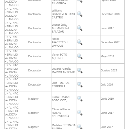
Doctorado
MELGAREJO
Agosto 2018
VALDIZAN
FIUGEROA
HUANUCO
UNIV. NAC.
Williams
HERMILIO
Doctorado
Gerbert,VENTURO
Diciembre 2018
VALDIZAN
CASTRO
HUANUCO
UNIV. NAC.
Leonor Julia,
HERMILIO
Doctorado
ARGANDOÑA
Junio 2017
VALDIZAN
SALAZAR
HUANUCO
UNIV. NAC.
Rosel,
HERMILIO
Doctorado
APAESTEGUI
Diciembre 2017
VALDIZAN
LIVAQUE
HUANUCO
UNIV. NAC.
HERMILIO
Victor SOTO
Doctorado
Mayo 2018
VALDIZAN
AQUINO
HUANUCO
UNIV. NAC.
HERMILIO
Olivares García,
Doctorado
Octubre 2015
VALDIZAN
MARCO ANTONIO
HUANUCO
UNIV. NAC.
HERMILIO
Julio TUEROS
Doctorado
Julio 2019
VALDIZAN
ESPINOZA
HUANUCO
UNIV. NAC.
HERMILIO
Eroita Rosabel,
Magister
Junio 2019
VALDIZAN
SOTO COZ,
HUANUCO
UNIV. NAC.
César Wilfredo,
HERMILIO
Magister
ROSAS
Junio 2017
VALDIZAN
ECHEVARRÍA
HUANUCO
UNIV. NAC.
HERMILIO
Madelen ESTRADA
Magister
Julio 2017
VALDIZAN
RIVERA