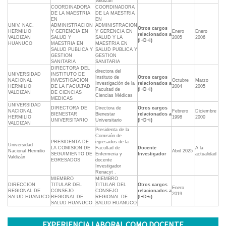
Valdizán"
COORDINADORA
COORDINADORA
DE LA MAESTRIA
DE LA MAESTRIA
EN
EN
UNIV. NAC.
ADMINISTRACION
ADMINISTRACION
Otros cargos
HERMILIO
Y GERENCIA EN
Y GERENCIA EN
Enero
Enero
relacionados a
VALDIZAN
SALUD Y
SALUD Y LA
2005
2006
(I+D+i)
HUANUCO
MAESTRIA EN
MAESTRIA EN
SALUD PUBLICA Y
SALUD PUBLICA Y
GESTION
GESTION
SANITARIA
SANITARIA
DIRECTORA DEL
directora del
UNIVERSIDAD
INSTITUTO DE
Instituto de
Otros cargos
NACIONAL
INVESTIGACION
Octubre
Marzo
Investigación de la
relacionados a
HERMILIO
DE LA FACULTAD
2004
2005
Facultad de
(I+D+i)
VALDIZAN
DE CIENCIAS
Ciencias Médicas
MEDICAS
UNIVERSIDAD
DIRECTORA DE
Directora de
Otros cargos
NACIONAL
Febrero
Diciembre
BIENESTAR
Bienestar
relacionados a
HERMILIO
1998
2000
UNIVERSITARIO
Universitario
(I+D+i)
VALDIZAN
Presidenta de la
Comisión de
PRESIDENTA DE
egresados de la
Universidad
LA COMISION DE
Facultad de
Docente
A la
Nacional Hermilio
Abril 2025
SEGUIMIENTO DE
Enfermeria y
Investigador
actualidad
Valdizán
EGRESADOS
docente
Investigador
Renacyt .
MIEMBRO
MIEMBRO
DIRECCION
TITULAR DEL
TITULAR DEL
Otros cargos
Enero
REGIONAL DE
CONSEJO
CONSEJO
relacionados a
2019
SALUD HUANUCO
REGIONAL DE
REGIONAL DE
(I+D+i)
SALUD HUANUCO
SALUD HUANUCO
EXPERIENCIA LABORAL COMO DOCENTE