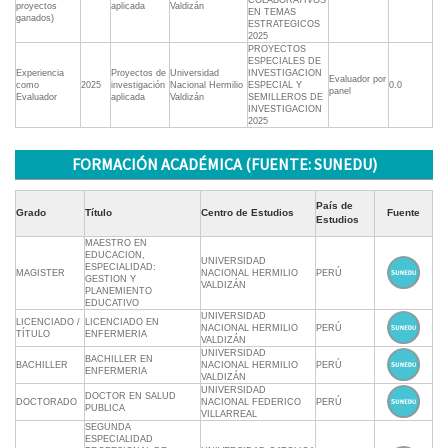
COLABORATIVOS
proyectos
aplicada
Valdizán
EN TEMAS
ganados)
ESTRATEGICOS
2025
PROYECTOS
ESPECIALES DE
Experiencia
Proyectos de
Universidad
INVESTIGACION
Evaluador por
como
2025
investigación
Nacional Hermilio
ESPECIAL Y
0.0
panel
Evaluador
aplicada
Valdizán
SEMILLEROS DE
INVESTIGACION
2025
FORMACIÓN ACADÉMICA (FUENTE: SUNEDU)
País de
Grado
Título
Centro de Estudios
Fuente
Estudios
MAESTRO EN
EDUCACION,
UNIVERSIDAD
ESPECIALIDAD:
MAGISTER
NACIONAL HERMILIO
PERÚ
GESTION Y
VALDIZÁN
PLANEMIENTO
EDUCATIVO
UNIVERSIDAD
LICENCIADO /
LICENCIADO EN
NACIONAL HERMILIO
PERÚ
TÍTULO
ENFERMERIA
VALDIZÁN
UNIVERSIDAD
BACHILLER EN
BACHILLER
NACIONAL HERMILIO
PERÚ
ENFERMERIA
VALDIZÁN
UNIVERSIDAD
DOCTOR EN SALUD
DOCTORADO
NACIONAL FEDERICO
PERÚ
PUBLICA
VILLARREAL
SEGUNDA
ESPECIALIDAD