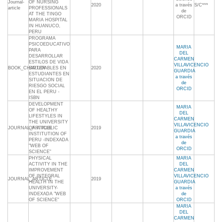
Journal-
OF NURSING
2020
a través
S/C***
article
PROFESSIONALS
de
AT THE TINGO
ORCID
MARIA HOSPITAL
IN HUANUCO,
PERU
PROGRAMA
PSICOEDUCATIVO
MARIA
PARA
DEL
DESARROLLAR
CARMEN
ESTILOS DE VIDA
VILLAVICENCIO
BOOK_CHAPTER
SALUDABLES EN
2020
GUARDIA
ESTUDIANTES EN
a través
SITUACION DE
de
RIESGO SOCIAL
ORCID
EN EL PERU -
ISBN
DEVELOPMENT
MARIA
OF HEALTHY
DEL
LIFESTYLES IN
CARMEN
THE UNIVERSITY
VILLAVICENCIO
JOURNAL_ARTICLE
OF A PUBLIC
2019
GUARDIA
INSTITUTION OF
a través
PERU -INDEXADA
de
"WEB OF
ORCID
SCIENCE"
PHYSICAL
MARIA
ACTIVITY IN THE
DEL
IMPROVEMENT
CARMEN
OF INTEGRAL
VILLAVICENCIO
JOURNAL_ARTICLE
2019
HEALTH IN THE
GUARDIA
UNIVERSITY-
a través
INDEXADA "WEB
de
OF SCIENCE"
ORCID
MARIA
DEL
CARMEN