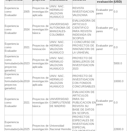
evaluación
(USD)
UNIV. NAC.
Experiencia
Proyectos de
REVISTA
HERMILIO
Evaluador por
como
2005
investigación
INVESTIGACION
0.0
VALDIZAN
pares
Evaluador
aplicada
VALDIZANA
HUANUCO
EVALUADORA DE
UNIVERSIDAD
ARTICULO
Experiencia
Proyectos de
AUTONOMA DE
CIENTIFICO
Evaluador por
como
2024
investigación
0.0
MANIZALES-
PARA REVISTA
pares
Evaluador
básica
COLOMBIA
INDEXADA EN
SCOPUS
UNIV. NAC.
I CONCURSO DE
Experiencia
Proyectos de
HERMILIO
PROYECTOS DE
Evaluador por
como
2021
0.0
Innovación
VALDIZAN
INNOVACION DE
panel
Evaluador
HUANUCO
LA UNHEVAL
Experiencia
UNIV. NAC.
PROYECTO DE
como
Proyectos de
HERMILIO
SEMILLEROS DE
formulador(sólo
2023
investigación
5000.0
VALDIZAN
INVESTIGACION
proyectos
aplicada
HUANUCO
2023
ganados)
Experiencia
UNIV. NAC.
PROYECTO DE
como
Proyectos de
HERMILIO
INVESTIGACION
formulador(sólo
2019
investigación
10000.0
VALDIZAN
CON FONDOS
proyectos
aplicada
HUANUCO
CONCURSABLES
ganados)
EVALUACION DE
ARTICULOS
Experiencia
Proyectos de
UNIVERSIDAD
PARA SU
Evaluador por
como
2021
investigación
COMPLUTENSE
PUBLICACION EN
0.0
pares
Evaluador
básica
DE MADRID
REVISTA SU
BASE DE DATOS
EN SCOPUS.
PROYECTOS
ESPECIALES DE
Experiencia
INVESTIGACION
como
Proyectos de
Universidad
ESPECIAL
formulador(sólo
2025
investigación
Nacional Hermilio
22600.0