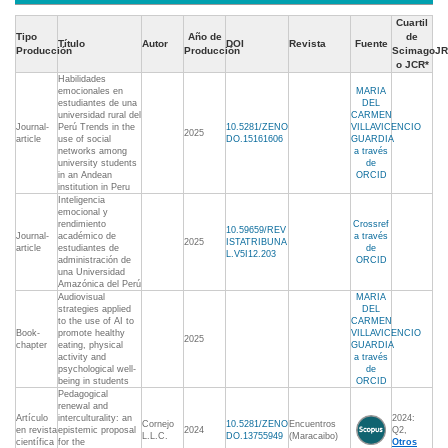
Cuartil
Tipo
Año de
de
Título
Autor
DOI
Revista
Fuente
Producción
Producción
ScimagoJR
o JCR*
Habilidades
emocionales en
MARIA
estudiantes de una
DEL
universidad rural del
CARMEN
Journal-
Perú Trends in the
10.5281/ZENO
VILLAVICENCIO
2025
article
use of social
DO.15161606
GUARDIA
networks among
a través
university students
de
in an Andean
ORCID
institution in Peru
Inteligencia
emocional y
rendimiento
Crossref
10.59659/REV
Journal-
académico de
a través
2025
ISTATRIBUNA
article
estudiantes de
de
L.V5I12.203
administración de
ORCID
una Universidad
Amazónica del Perú
Audiovisual
MARIA
strategies applied
DEL
to the use of AI to
CARMEN
Book-
promote healthy
VILLAVICENCIO
2025
chapter
eating, physical
GUARDIA
activity and
a través
psychological well-
de
being in students
ORCID
Pedagogical
renewal and
Artículo
interculturality: an
2024:
Cornejo
10.5281/ZENO
Encuentros
en revista
epistemic proposal
2024
Q2,
L.L.C.
DO.13755949
(Maracaibo)
científica
for the
Otros