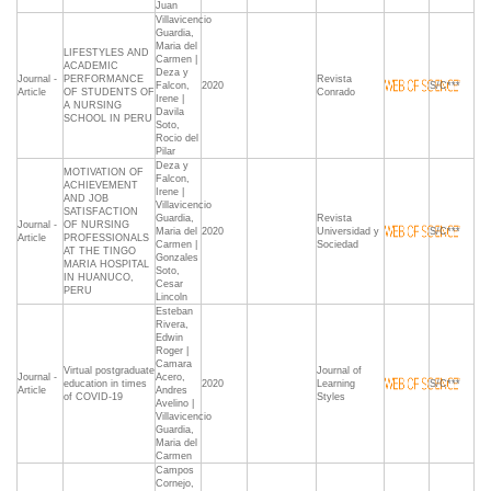
Juan
Villavicencio
Guardia,
Maria del
LIFESTYLES AND
Carmen |
ACADEMIC
Deza y
Journal -
PERFORMANCE
Revista
Falcon,
2020
S/C***
Article
OF STUDENTS OF
Conrado
Irene |
A NURSING
Davila
SCHOOL IN PERU
Soto,
Rocio del
Pilar
Deza y
MOTIVATION OF
Falcon,
ACHIEVEMENT
Irene |
AND JOB
Villavicencio
SATISFACTION
Guardia,
Revista
Journal -
OF NURSING
Maria del
2020
Universidad y
S/C***
Article
PROFESSIONALS
Carmen |
Sociedad
AT THE TINGO
Gonzales
MARIA HOSPITAL
Soto,
IN HUANUCO,
Cesar
PERU
Lincoln
Esteban
Rivera,
Edwin
Roger |
Camara
Virtual postgraduate
Journal of
Journal -
Acero,
education in times
2020
Learning
S/C***
Article
Andres
of COVID-19
Styles
Avelino |
Villavicencio
Guardia,
Maria del
Carmen
Campos
Cornejo,