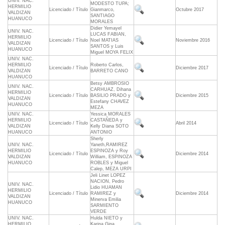
UNIV. NAC.
MODESTO TUPA;
HERMILIO
Licenciado / Título
Gianmarco,
Octubre 2017
VALDIZAN
SANTIAGO
HUANUCO
MORALES
Didier Yemayel
UNIV. NAC.
LUCAS FABIAN,
HERMILIO
Licenciado / Título
Noel MATIAS
Noviembre 2016
VALDIZAN
SANTOS y Luis
HUANUCO
Miguel MOYA FELIX
UNIV. NAC.
HERMILIO
Roberto Carlos,
Licenciado / Título
Diciembre 2017
VALDIZAN
BARRETO CANO
HUANUCO
Betsy AMBROSIO
UNIV. NAC.
CARHUAZ, Dihana
HERMILIO
Licenciado / Título
BASILIO PRADO y
Diciembre 2015
VALDIZAN
Estefany CHAVEZ
HUANUCO
MEZA
UNIV. NAC.
Yessica MORALES
HERMILIO
CASTAÑEDA y
Licenciado / Título
Abril 2014
VALDIZAN
Kelly Diana SOTO
HUANUCO
ANTONIO
Sherly
UNIV. NAC.
Yaneth,RAMIREZ
HERMILIO
ESPINOZA y Roy
Licenciado / Título
Diciembre 2014
VALDIZAN
William, ESPINOZA
HUANUCO
ROBLES y Miguel
Calep, MEZA URPI
Jeli Linet LOPEZ
NACION, Pedro
UNIV. NAC.
Lidio HUAMAN
HERMILIO
Licenciado / Título
RAMIREZ y
Diciembre 2014
VALDIZAN
Minerva Emilia
HUANUCO
SARMIENTO
VERDE
UNIV. NAC.
Hulda NIETO y
HERMILIO
Karina Gina