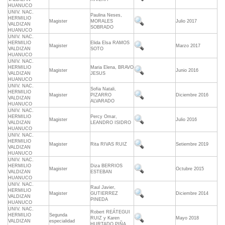
HUANUCO
UNIV. NAC.
Paulina Neses,
HERMILIO
Magister
MORALES
Julio 2017
VALDIZAN
SOBRADO
HUANUCO
UNIV. NAC.
HERMILIO
Elida Elsa RAMOS
Magister
Marzo 2017
VALDIZAN
SOTO
HUANUCO
UNIV. NAC.
HERMILIO
Maria Elena, BRAVO
Magister
Junio 2016
VALDIZAN
JESUS
HUANUCO
UNIV. NAC.
Sofia Natali,
HERMILIO
Magister
PIZARRO
Diciembre 2016
VALDIZAN
ALVARADO
HUANUCO
UNIV. NAC.
HERMILIO
Percy Omar,
Magister
Julio 2016
VALDIZAN
LEANDRO ISIDRO
HUANUCO
UNIV. NAC.
HERMILIO
Magister
Rita RIVAS RUIZ
Setiembre 2019
VALDIZAN
HUANUCO
UNIV. NAC.
HERMILIO
Diza BERRIOS
Magister
Octubre 2015
VALDIZAN
ESTEBAN
HUANUCO
UNIV. NAC.
Raul Javier,
HERMILIO
Magister
GUTIERREZ
Diciembre 2014
VALDIZAN
PINEDA
HUANUCO
UNIV. NAC.
Robert REÁTEGUI
HERMILIO
Segunda
RUIZ y Karen
Mayo 2018
VALDIZAN
especialidad
HURTADO PIÑA