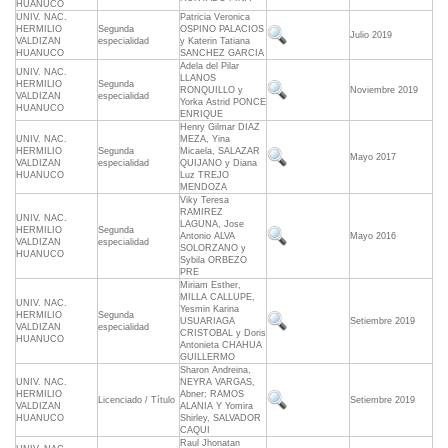
HUANUCO
UNIV. NAC.
Patricia Veronica
HERMILIO
Segunda
OSPINO PALACIOS
Julio 2019
VALDIZAN
especialidad
y Katerin Tatiana
HUANUCO
SANCHEZ GARCIA
Adela del Pilar
UNIV. NAC.
LLANOS
HERMILIO
Segunda
RONQUILLO y
Noviembre 2019
VALDIZAN
especialidad
Yorka Astrid PONCE
HUANUCO
ENRIQUE
Henry Gilmar DIAZ
UNIV. NAC.
MEZA, Yina
HERMILIO
Segunda
Micaela, SALAZAR
Mayo 2017
VALDIZAN
especialidad
QUIJANO y Diana
HUANUCO
Luz TREJO
MENDOZA
Viky Teresa
RAMIREZ
UNIV. NAC.
LAGUNA, Jose
HERMILIO
Segunda
Antonio ALVA
Mayo 2016
VALDIZAN
especialidad
SOLORZANO y
HUANUCO
Sybila ORBEZO
PRE
Miriam Esther,
MILLA CALLUPE,
UNIV. NAC.
Yesmin Karina
HERMILIO
Segunda
USUARIAGA
Setiembre 2019
VALDIZAN
especialidad
CRISTOBAL y Doris
HUANUCO
Antonieta CHAHUA
GUILLERMO
Sharon Andreina,
UNIV. NAC.
NEYRA VARGAS,
HERMILIO
Abner; RAMOS
Licenciado / Título
Setiembre 2019
VALDIZAN
ALANIA Y Yomira
HUANUCO
Shirley, SALVADOR
CAQUI
Raul Jhonatan