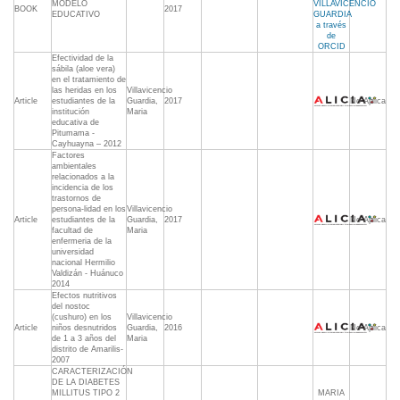
MODELO
VILLAVICENCIO
BOOK
2017
EDUCATIVO
GUARDIA
a través
de
ORCID
Efectividad de la
sábila (aloe vera)
en el tratamiento de
las heridas en los
Villavicencio
Article
estudiantes de la
Guardia,
2017
No Aplica
institución
Maria
educativa de
Pitumama -
Cayhuayna – 2012
Factores
ambientales
relacionados a la
incidencia de los
trastornos de
persona-lidad en los
Villavicencio
Article
estudiantes de la
Guardia,
2017
No Aplica
facultad de
Maria
enfermeria de la
universidad
nacional Hermilio
Valdizán - Huánuco
2014
Efectos nutritivos
del nostoc
(cushuro) en los
Villavicencio
Article
niños desnutridos
Guardia,
2016
No Aplica
de 1 a 3 años del
Maria
distrito de Amarilis-
2007
CARACTERIZACIÓN
DE LA DIABETES
MILLITUS TIPO 2
MARIA