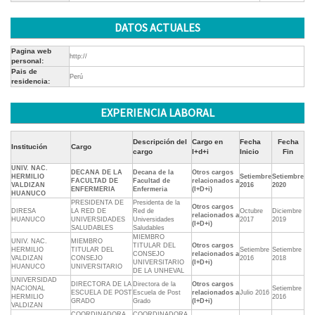
DATOS ACTUALES
Pagina web
http://
personal:
Pais de
Perú
residencia:
EXPERIENCIA LABORAL
Descripción del
Cargo en
Fecha
Fecha
Institución
Cargo
cargo
I+d+i
Inicio
Fin
UNIV. NAC.
DECANA DE LA
Decana de la
Otros cargos
HERMILIO
Setiembre
Setiembre
FACULTAD DE
Facultad de
relacionados a
VALDIZAN
2016
2020
ENFERMERIA
Enfermeria
(I+D+i)
HUANUCO
PRESIDENTA DE
Presidenta de la
Otros cargos
DIRESA
LA RED DE
Red de
Octubre
Diciembre
relacionados a
HUANUCO
UNIVERSIDADES
Universidades
2017
2019
(I+D+i)
SALUDABLES
Saludables
MIEMBRO
UNIV. NAC.
MIEMBRO
TITULAR DEL
Otros cargos
HERMILIO
TITULAR DEL
Setiembre
Setiembre
CONSEJO
relacionados a
VALDIZAN
CONSEJO
2016
2018
UNIVERSITARIO
(I+D+i)
HUANUCO
UNIVERSITARIO
DE LA UNHEVAL
UNIVERSIDAD
DIRECTORA DE LA
Directora de la
Otros cargos
NACIONAL
Setiembre
ESCUELA DE POST
Escuela de Post
relacionados a
Julio 2016
HERMILIO
2016
GRADO
Grado
(I+D+i)
VALDIZAN
COORDINADORA
COORDINADORA