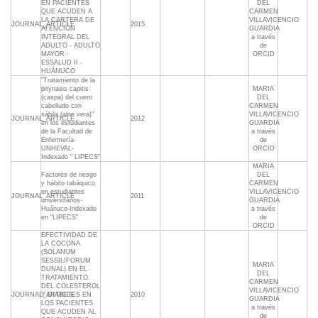
EN PACIENTES
DEL
QUE ACUDEN A
CARMEN
LA CARTERA DE
VILLAVICENCIO
JOURNAL_ARTICLE
2015
ATENCIÓN
GUARDIA
INTEGRAL DEL
a través
ADULTO - ADULTO
de
MAYOR -
ORCID
ESSALUD II -
HUÁNUCO
"Tratamiento de la
pityriasis capitis
MARIA
(caspa) del cuero
DEL
cabelludo con
CARMEN
sábila (aloe vera)"
VILLAVICENCIO
JOURNAL_ARTICLE
2012
en los estudiantes
GUARDIA
de la Facultad de
a través
Enfermería-
de
UNHEVAL-
ORCID
Indexado " LIPECS"
MARIA
Factores de riesgo
DEL
y hábito tabáquico
CARMEN
en estudiantes
VILLAVICENCIO
JOURNAL_ARTICLE
2011
universitarios-
GUARDIA
Huánuco-Indexado
a través
en "LIPECS"
de
ORCID
EFECTIVIDAD DE
LA COCONA
(SOLANUM
SESSILIFORUM
MARIA
DUNAL) EN EL
DEL
TRATAMIENTO
CARMEN
DEL COLESTEROL
VILLAVICENCIO
JOURNAL_ARTICLE
Y DIABETES EN
2010
GUARDIA
LOS PACIENTES
a través
QUE ACUDEN AL
de