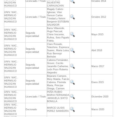
Licenciado / Título
Octubre 2014
VALDIZAN
SILVESTRE
HUANUCO
CARHUACHIN
Magaly Calixto
UNIV. NAC.
Iglesias; Viter
HERMILIO
Gerson Carlos
Licenciado / Título
Octubre 2012
VALDIZAN
Trinidad y Nelvin
HUANUCO
Benjamin ESTEBAN
SALVADOR
Barra Villaverde,
UNIV. NAC.
Hugo Pascual,
HERMILIO
Segunda
Chirre Inocente,
Mayo 2015
VALDIZAN
especialidad
Rufina, Soto Pajuelo
HUANUCO
Fidela.
Claro Rosado,
UNIV. NAC.
Telesfono, Espinoza
HERMILIO
Segunda
Suarez, Maria Luisa,
Abril 2016
VALDIZAN
especialidad
Ruiz Berrospi
HUANUCO
Bethsbe
Cabrera Fernández,
UNIV. NAC.
Grover, Cecilio
HERMILIO
Segunda
Jaramillo Catherine,
Marzo 2017
VALDIZAN
especialidad
León Pozo Roberto
HUANUCO
Alejandro
Bejarano Campos,
UNIV. NAC.
Mery Malela, Falcón
HERMILIO
Segunda
Cabrera, Florinda
Enero 2015
VALDIZAN
especialidad
Maria, Principe
HUANUCO
Ortega, Carmen
UNIV. NAC.
PEÑA RUBIO
HERMILIO
MARIA FERNANDA
Licenciado / Título
Diciembre 2020
VALDIZAN
-MANUELA SIXTO
HUANUCO
BONILLA
UNIV. NAC.
HERMILIO
MARCE ULISIS
Doctorado
Marzo 2020
VALDIZAN
PEREZ SAAVEDRA
HUANUCO