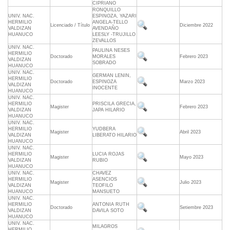
CIPRIANO
RONQUILLO
UNIV. NAC.
ESPINOZA, YAZARI
HERMILIO
ANGELA-TELLO
Licenciado / Título
Diciembre 2022
VALDIZAN
AVENDAÑO
HUANUCO
LEESLY -TRUJILLO
ZEVALLOS
UNIV. NAC.
PAULINA NESES
HERMILIO
Doctorado
MORALES
Febrero 2023
VALDIZAN
SOBRADO
HUANUCO
UNIV. NAC.
GERMAN LENIN,
HERMILIO
Doctorado
ESPINOZA
Marzo 2023
VALDIZAN
INOCENTE
HUANUCO
UNIV. NAC.
HERMILIO
PRISCILA GRECIA,
Magister
Febrero 2023
VALDIZAN
JAPA HILARIO
HUANUCO
UNIV. NAC.
HERMILIO
YUDBERA
Magister
Abril 2023
VALDIZAN
LIBERATO HILARIO
HUANUCO
UNIV. NAC.
HERMILIO
LUCIA ROJAS
Magister
Mayo 2023
VALDIZAN
RUBIO
HUANUCO
UNIV. NAC.
CHAVEZ
HERMILIO
ASENCIOS
Magister
Julio 2023
VALDIZAN
TEOFILO
HUANUCO
MANSUETO
UNIV. NAC.
HERMILIO
ANTONIA RUTH
Doctorado
Setiembre 2023
VALDIZAN
DAVILA SOTO
HUANUCO
UNIV. NAC.
MILAGROS
HERMILIO