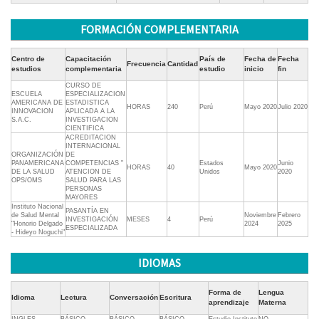
FORMACIÓN COMPLEMENTARIA
Centro de
Capacitación
País de
Fecha de
Fecha
Frecuencia
Cantidad
estudios
complementaria
estudio
inicio
fin
CURSO DE
ESCUELA
ESPECIALIZACION
AMERICANA DE
ESTADISTICA
HORAS
240
Perú
Mayo 2020
Julio 2020
INNOVACION
APLICADA A LA
S.A.C.
INVESTIGACION
CIENTIFICA
ACREDITACION
INTERNACIONAL
ORGANIZACIÓN
DE
PANAMERICANA
COMPETENCIAS "
Estados
Junio
HORAS
40
Mayo 2020
DE LA SALUD
ATENCION DE
Unidos
2020
OPS/OMS
SALUD PARA LAS
PERSONAS
MAYORES
Instituto Nacional
PASANTÍA EN
de Salud Mental
Noviembre
Febrero
INVESTIGACIÓN
MESES
4
Perú
"Honorio Delgado
2024
2025
ESPECIALIZADA
- Hideyo Noguchi"
IDIOMAS
Forma de
Lengua
Idioma
Lectura
Conversación
Escritura
aprendizaje
Materna