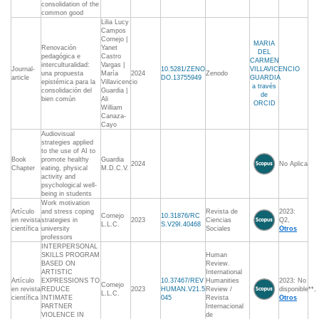
consolidation of the
common good
Lilia Lucy
Campos
Cornejo |
MARIA
Renovación
Yanet
DEL
pedagógica e
Castro
CARMEN
interculturalidad:
Vargas |
Journal-
10.5281/ZENO
VILLAVICENCIO
una propuesta
María
2024
Zenodo
article
DO.13755949
GUARDIA
epistémica para la
Villavicencio
a través
consolidación del
Guardia |
de
bien común
Ali
ORCID
William
Canaza-
Cayo
Audiovisual
strategies applied
to the use of AI to
Book
promote healthy
Guardia
2024
No Aplica
Chapter
eating, physical
M.D.C.V.
activity and
psychological well-
being in students
Work motivation
Artículo
and stress coping
Revista de
2023:
Cornejo
10.31876/RC
en revista
strategies in
2023
Ciencias
Q2,
L.L.C.
S.V29I.40468
científica
university
Sociales
Otros
professors
INTERPERSONAL
SKILLS PROGRAM
Human
BASED ON
Review.
ARTISTIC
International
Artículo
EXPRESSIONS TO
10.37467/REV
Humanities
2023: No
Cornejo
en revista
REDUCE
2023
HUMAN.V21.5
Review /
disponible**,
L.L.C.
científica
INTIMATE
045
Revista
Otros
PARTNER
Internacional
VIOLENCE IN
de