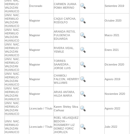
UNIV. NAC.
HERMILIO
CARMEN JUANA
Doctorado
Setiembre 2019
VALDIZAN
POMA MERINO
HUANUCO
UNIV. NAC.
HERMILIO
CAQUI CAPCHA,
Magister
Octubre 2020
VALDIZAN
RODOLFO
HUANUCO
UNIV. NAC.
ARANDA RETIS,
HERMILIO
Magister
FULGENCIA
Marzo 2021
VALDIZAN
EDUARDA
HUANUCO
UNIV. NAC.
HERMILIO
RIVERA VIDAL,
Magister
Enero 2021
VALDIZAN
YEMILE
HUANUCO
UNIV. NAC.
TORRES
HERMILIO
Magister
SAAVEDRA ,
Diciembre 2020
VALDIZAN
JORGE LUIS
HUANUCO
UNIV. NAC.
CHAMOLI
HERMILIO
Magister
FALCON, HENRRY
Agosto 2019
VALDIZAN
WILLIAMS
HUANUCO
UNIV. NAC.
HERMILIO
ARIAS ANTARA,
Magister
Noviembre 2020
VALDIZAN
HILDA MARIA
HUANUCO
UNIV. NAC.
HERMILIO
Karem Shirley Silva
Licenciado / Título
Agosto 2022
VALDIZAN
Carhuaz
HUANUCO
ROEL VELASQUEZ
UNIV. NAC.
BEDOYA -
HERMILIO
ROSSMERY LIZ
Licenciado / Título
Julio 2022
VALDIZAN
GOMEZ-YORIC
HUANUCO
JHORLIZA