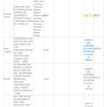
Lilia Lucy
| Jaimes
WELFARE AND
Campos,
PSYCHOLOGICAL
Miguel
COPING OF
Angel |
Journal -
UNIVERSITY
Villavicencio
2020
S/C***
Article
STUDENTS IN A
Guardia,
CONFINED STATE
Maria Del
BY COVID-19
Carmen |
Esteban
Rivera,
Edwin
Roger
DESARROLLO DE
MARIA
ESTILOS DE VIDA
DEL
SALUDABLE EN
CARMEN
LOS
Book-
VILLAVICENCIO
UNIVERSITARIOS
2020
chapter
GUARDIA
DE UNA
a través
INSTITUCION
de
PUBLICA DEL
ORCID
PERU - ISBN
INTERVENCION
MENTE CUERPO
MARIA
EN EL DECLIVE
DEL
DEL DETERIORO
CARMEN
COGNITIVO EN
VILLAVICENCIO
BOOK
PERSONAS
2020
GUARDIA
ADULTAS
a través
.MAYORES DEL
de
ASILO SANTA
ORCID
SOFIA-HUANUCO
- ISBN
MOTIVATION OF
ACHIEVEMENT
AND JOB
Web of
SATISFACTION
Science