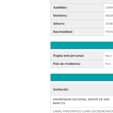
Apellidos :
CARH
Nombres:
ANDR
Género:
FEME
Nacionalidad:
PERÚ
Pagina web personal:
http://
Pais de residencia:
Perú
Institución
UNIVERSIDAD NACIONAL MAYOR DE SAN
MARCOS
CAMAL FRIGORIFICO LURIN SOCIEDAD ANO