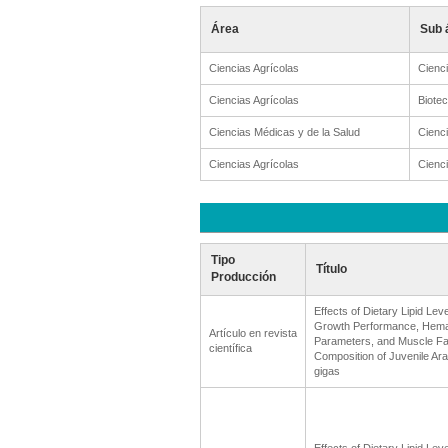
Área
Sub 
Ciencias Agrícolas
Cienci
Ciencias Agrícolas
Biotec
Ciencias Médicas y de la Salud
Cienci
Ciencias Agrícolas
Cienci
Tipo
Título
Producción
Effects of Dietary Lipid Lev
Growth Performance, Hemat
Artículo en revista
Parameters, and Muscle Fat
científica
Composition of Juvenile Ar
gigas