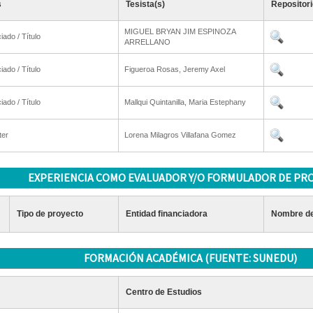
s
Tesista(s)
Repositori
MIGUEL BRYAN JIM ESPINOZA
iado / Título
ARRELLANO
iado / Título
Figueroa Rosas, Jeremy Axel
iado / Título
Mallqui Quintanilla, Maria Estephany
ter
Lorena Milagros Villafana Gomez
EXPERIENCIA COMO EVALUADOR Y/O FORMULADOR DE PR
Tipo de proyecto
Entidad financiadora
Nombre de
FORMACIÓN ACADÉMICA (FUENTE: SUNEDU)
Centro de Estudios