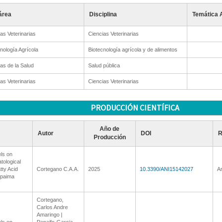
área
Disciplina
Temática 
as Veterinarias
Ciencias Veterinarias
nología Agrícola
Biotecnología agrícola y de alimentos
as de la Salud
Salud pública
as Veterinarias
Ciencias Veterinarias
PRODUCCIÓN CIENTÍFICA
Año de
Autor
DOI
R
Producción
els on
ological
ty Acid
Cortegano C.A.A.
2025
10.3390/ANI15142027
A
apaima
Cortegano,
Carlos Andre
Amaringo |