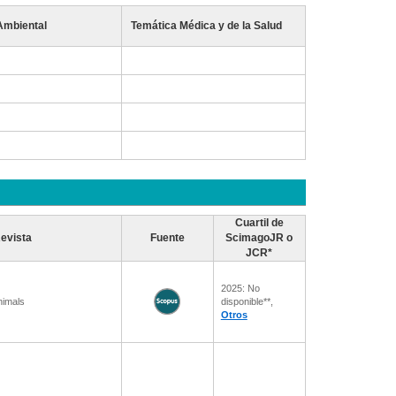
Ambiental
Temática Médica y de la Salud
Cuartil de
evista
Fuente
ScimagoJR o
JCR*
2025: No
nimals
disponible**,
Otros