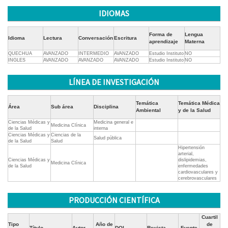
IDIOMAS
Forma de
Lengua
Idioma
Lectura
Conversación
Escritura
aprendizaje
Materna
QUECHUA
AVANZADO
INTERMEDIO
AVANZADO
Estudio Instituto
NO
INGLES
AVANZADO
AVANZADO
AVANZADO
Estudio Instituto
NO
LÍNEA DE INVESTIGACIÓN
Temática
Temática Médica
Área
Sub área
Disciplina
Ambiental
y de la Salud
Ciencias Médicas y
Medicina general e
Medicina Clínica
de la Salud
interna
Ciencias Médicas y
Ciencias de la
Salud pública
de la Salud
Salud
Hipertensión
arterial,
Ciencias Médicas y
dislipidemias,
Medicina Clínica
de la Salud
enfermedades
cardiovasculares y
cerebrovasculares
PRODUCCIÓN CIENTÍFICA
Cuartil
Tipo
Año de
de
Título
Autor
DOI
Revista
Fuente