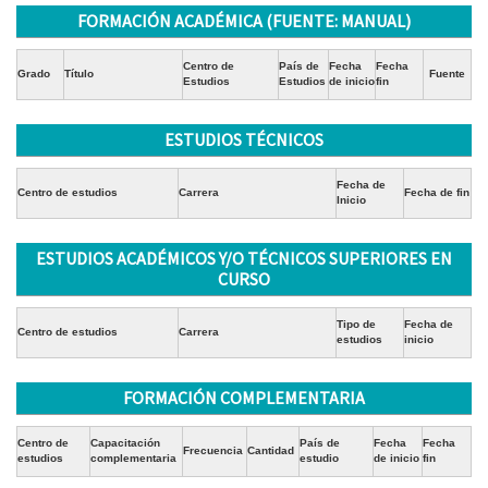
FORMACIÓN ACADÉMICA (FUENTE: MANUAL)
Centro de
País de
Fecha
Fecha
Grado
Título
Fuente
Estudios
Estudios
de inicio
fin
ESTUDIOS TÉCNICOS
Fecha de
Centro de estudios
Carrera
Fecha de fin
Inicio
ESTUDIOS ACADÉMICOS Y/O TÉCNICOS SUPERIORES EN
CURSO
Tipo de
Fecha de
Centro de estudios
Carrera
estudios
inicio
FORMACIÓN COMPLEMENTARIA
Centro de
Capacitación
País de
Fecha
Fecha
Frecuencia
Cantidad
estudios
complementaria
estudio
de inicio
fin