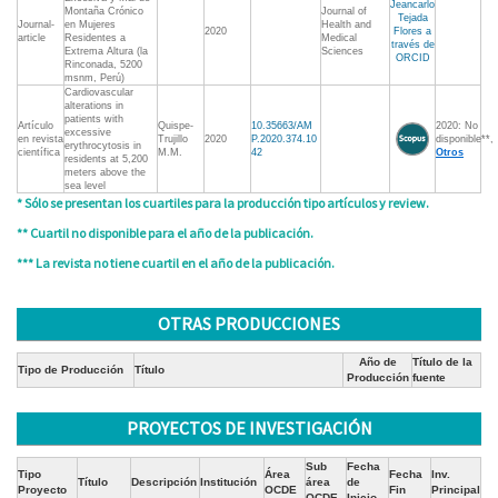
Jeancarlo
Montaña Crónico
Journal of
Tejada
Journal-
en Mujeres
Health and
2020
Flores a
article
Residentes a
Medical
través de
Extrema Altura (la
Sciences
ORCID
Rinconada, 5200
msnm, Perú)
Cardiovascular
alterations in
patients with
Artículo
Quispe-
10.35663/AM
2020: No
excessive
en revista
Trujillo
2020
P.2020.374.10
disponible**,
erythrocytosis in
científica
M.M.
42
Otros
residents at 5,200
meters above the
sea level
* Sólo se presentan los cuartiles para la producción tipo artículos y review.
** Cuartil no disponible para el año de la publicación.
*** La revista no tiene cuartil en el año de la publicación.
OTRAS PRODUCCIONES
Año de
Título de la
Tipo de Producción
Título
Producción
fuente
PROYECTOS DE INVESTIGACIÓN
Sub
Fecha
Tipo
Área
Fecha
Inv.
Título
Descripción
Institución
área
de
Proyecto
OCDE
Fin
Principal
OCDE
Inicio