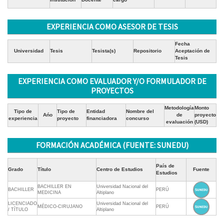
EXPERIENCIA COMO ASESOR DE TESIS
Fecha
Universidad
Tesis
Tesista(s)
Repositorio
Aceptación de
Tesis
EXPERIENCIA COMO EVALUADOR Y/O FORMULADOR DE
PROYECTOS
Metodología
Monto
Tipo de
Tipo de
Entidad
Nombre del
Ańo
de
proyecto
experiencia
proyecto
financiadora
concurso
evaluación
(USD)
FORMACIÓN ACADÉMICA (FUENTE: SUNEDU)
País de
Grado
Título
Centro de Estudios
Fuente
Estudios
BACHILLER EN
Universidad Nacional del
BACHILLER
PERÚ
MEDICINA
Altiplano
LICENCIADO
Universidad Nacional del
MÉDICO-CIRUJANO
PERÚ
/ TÍTULO
Altiplano