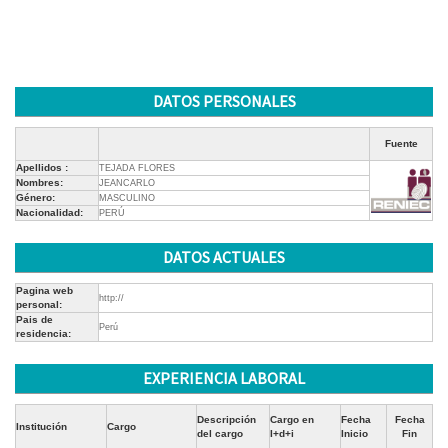
DATOS PERSONALES
Fuente
Apellidos :
TEJADA FLORES
Nombres:
JEANCARLO
Género:
MASCULINO
Nacionalidad:
PERÚ
DATOS ACTUALES
Pagina web
http://
personal:
Pais de
Perú
residencia:
EXPERIENCIA LABORAL
Descripción
Cargo en
Fecha
Fecha
Institución
Cargo
del cargo
I+d+i
Inicio
Fin