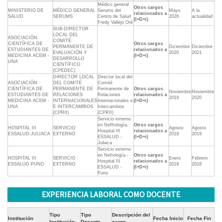
Médico general
Otros cargos
MINISTERIO DE
MÉDICO GENERAL
Serums del
Mayo
A la
relacionados a
SALUD
SERUMS
Centro de Salud
2026
actualidad
(I+D+i)
Fredy Vallejo Oré
SUB-DIRECTOR
LOCAL DEL
ASOCIACIÓN
COMITÉ
CIENTÍFICA DE
Otros cargos
PERMANENTE DE
Diciembre
Diciembre
ESTUDIANTES DE
relacionados a
EVALUACIÓN Y
2020
2021
MEDICINA ACEM -
(I+D+i)
DESARROLLO
UNA
CIENTÍFICO
(CPEDEC)
DIRECTOR LOCAL
Director local del
ASOCIACIÓN
DEL COMITÉ
Comité
CIENTÍFICA DE
PERMANENTE DE
Permanente de
Otros cargos
Noviembre
Noviembre
ESTUDIANTES DE
RELACIONES
Relaciones
relacionados a
2019
2020
MEDICINA ACEM -
INTERNACIONALES
Internacionales e
(I+D+i)
UNA
E INTERCAMBIOS
Intercambios
(CPRII)
(CPRII)
Servicio externo
en Neffrología,
Otros cargos
HOSPITAL III
SERVICIO
Agosto
Agosto
Hospital III
relacionados a
ESSALUD-JULIACA
EXTERNO
2019
2019
ESSALUD -
(I+D+i)
Juliaca
Servicio externo
en Nefrología -
Otros cargos
HOSPITAL III
SERVICIO
Enero
Febrero
Hospital III
relacionados a
ESSALUD PUNO
EXTERNO
2018
2018
ESSALUD -
(I+D+i)
Puno
EXPERIENCIA LABORAL COMO DOCENTE
Tipo
Tipo
Descripción del
Institución
Fecha Inicio
Fecha Fin
Institución
Docente
cargo