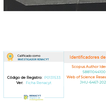
Scopus Author Ident
58811044100
Web of Science Resea
Código de Registro:
P0131533
JHU-6467-202
Ver:
Ficha Renacyt