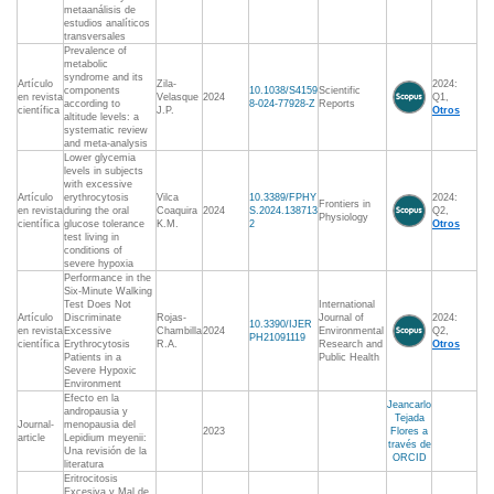
metaanálisis de
estudios analíticos
transversales
Prevalence of
metabolic
syndrome and its
Artículo
Zila-
2024:
components
10.1038/S4159
Scientific
en revista
Velasque
2024
Q1,
according to
8-024-77928-Z
Reports
científica
J.P.
Otros
altitude levels: a
systematic review
and meta-analysis
Lower glycemia
levels in subjects
with excessive
Artículo
erythrocytosis
Vilca
10.3389/FPHY
2024:
Frontiers in
en revista
during the oral
Coaquira
2024
S.2024.138713
Q2,
Physiology
científica
glucose tolerance
K.M.
2
Otros
test living in
conditions of
severe hypoxia
Performance in the
Six-Minute Walking
Test Does Not
International
Artículo
Discriminate
Rojas-
Journal of
2024:
10.3390/IJER
en revista
Excessive
Chambilla
2024
Environmental
Q2,
PH21091119
científica
Erythrocytosis
R.A.
Research and
Otros
Patients in a
Public Health
Severe Hypoxic
Environment
Efecto en la
Jeancarlo
andropausia y
Tejada
Journal-
menopausia del
2023
Flores a
article
Lepidium meyenii:
través de
Una revisión de la
ORCID
literatura
Eritrocitosis
Excesiva y Mal de