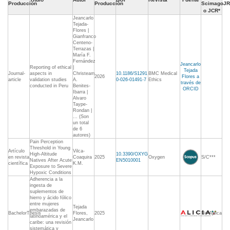
Producción
Producción
ScimagoJR
o JCR*
Jeancarlo
Tejada-
Flores |
Gianfranco
Centeno-
Terrazas |
María F.
Fernández
Jeancarlo
Reporting of ethical
|
Tejada
Journal-
aspects in
Christeam
10.1186/S1291
BMC Medical
2026
Flores a
article
validation studies
A.
0-026-01491-7
Ethics
través de
conducted in Peru
Benites-
ORCID
Ibarra |
Alvaro
Taype-
Rondan |
... (Son
un total
de 6
autores)
Pain Perception
Threshold in Young
Artículo
Vilca-
High-Altitude
10.3390/OXYG
en revista
Coaquira
2025
Oxygen
S/C***
Natives After Acute
EN5010001
científica
K.M.
Exposure to Severe
Hypoxic Conditions
Adherencia a la
ingesta de
suplementos de
hierro y ácido fólico
entre mujeres
Tejada
embarazadas de
BachelorThesis
Flores,
2025
No Aplica
latinoamérica y el
Jeancarlo
caribe: una revisión
sistemática y