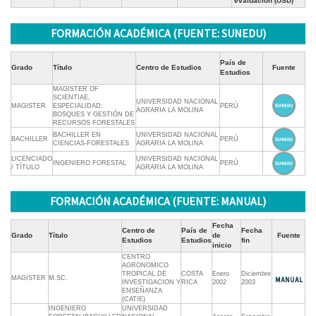
evaluación
(USD)
FORMACIÓN ACADÉMICA (FUENTE: SUNEDU)
País de
Grado
Título
Centro de Estudios
Fuente
Estudios
MAGISTER OF
SCIENTIAE,
UNIVERSIDAD NACIONAL
MAGISTER
ESPECIALIDAD:
PERÚ
AGRARIA LA MOLINA
BOSQUES Y GESTIÓN DE
RECURSOS FORESTALES
BACHILLER EN
UNIVERSIDAD NACIONAL
BACHILLER
PERÚ
CIENCIAS-FORESTALES
AGRARIA LA MOLINA
LICENCIADO
UNIVERSIDAD NACIONAL
INGENIERO FORESTAL
PERÚ
/ TÍTULO
AGRARIA LA MOLINA
FORMACIÓN ACADÉMICA (FUENTE: MANUAL)
Fecha
Centro de
País de
Fecha
Grado
Título
de
Fuente
Estudios
Estudios
fin
inicio
CENTRO
AGRONOMICO
TROPICAL DE
COSTA
Enero
Diciembre
MAGISTER
M.SC.
INVESTIGACION Y
RICA
2002
2003
ENSEÑANZA
(CATIE)
INGENIERO
UNIVERSIDAD