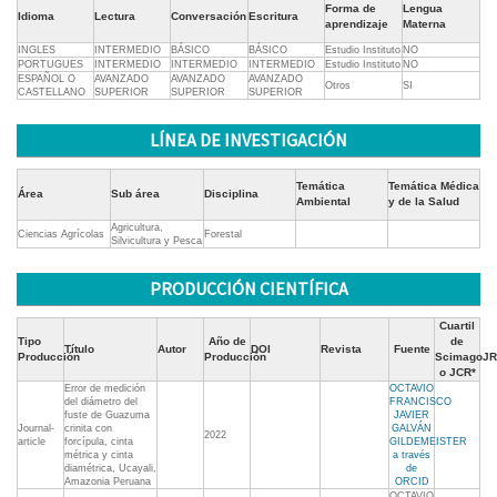
Forma de
Lengua
Idioma
Lectura
Conversación
Escritura
aprendizaje
Materna
INGLES
INTERMEDIO
BÁSICO
BÁSICO
Estudio Instituto
NO
PORTUGUES
INTERMEDIO
INTERMEDIO
INTERMEDIO
Estudio Instituto
NO
ESPAÑOL O
AVANZADO
AVANZADO
AVANZADO
Otros
SI
CASTELLANO
SUPERIOR
SUPERIOR
SUPERIOR
LÍNEA DE INVESTIGACIÓN
Temática
Temática Médica
Área
Sub área
Disciplina
Ambiental
y de la Salud
Agricultura,
Ciencias Agrícolas
Forestal
Silvicultura y Pesca
PRODUCCIÓN CIENTÍFICA
Cuartil
Tipo
Año de
de
Título
Autor
DOI
Revista
Fuente
Producción
Producción
ScimagoJR
o JCR*
Error de medición
OCTAVIO
del diámetro del
FRANCISCO
fuste de Guazuma
JAVIER
Journal-
crinita con
GALVÁN
2022
article
forcípula, cinta
GILDEMEISTER
métrica y cinta
a través
diamétrica, Ucayali,
de
Amazonia Peruana
ORCID
OCTAVIO