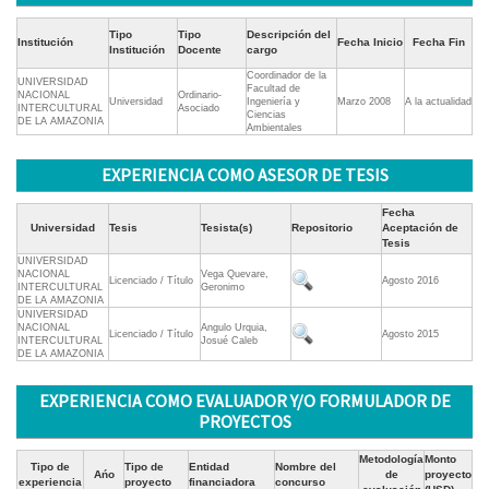
Tipo
Tipo
Descripción del
Institución
Fecha Inicio
Fecha Fin
Institución
Docente
cargo
Coordinador de la
UNIVERSIDAD
Facultad de
NACIONAL
Ordinario-
Universidad
Ingeniería y
Marzo 2008
A la actualidad
INTERCULTURAL
Asociado
Ciencias
DE LA AMAZONIA
Ambientales
EXPERIENCIA COMO ASESOR DE TESIS
Fecha
Universidad
Tesis
Tesista(s)
Repositorio
Aceptación de
Tesis
UNIVERSIDAD
NACIONAL
Vega Quevare,
Licenciado / Título
Agosto 2016
INTERCULTURAL
Geronimo
DE LA AMAZONIA
UNIVERSIDAD
NACIONAL
Angulo Urquia,
Licenciado / Título
Agosto 2015
INTERCULTURAL
Josué Caleb
DE LA AMAZONIA
EXPERIENCIA COMO EVALUADOR Y/O FORMULADOR DE
PROYECTOS
Metodología
Monto
Tipo de
Tipo de
Entidad
Nombre del
Ańo
de
proyecto
experiencia
proyecto
financiadora
concurso