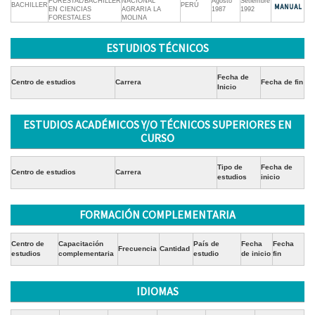
FORESTAL/BACHILLER
NACIONAL
Agosto
Setiembre
BACHILLER
PERÚ
EN CIENCIAS
AGRARIA LA
1987
1992
FORESTALES
MOLINA
ESTUDIOS TÉCNICOS
Fecha de
Centro de estudios
Carrera
Fecha de fin
Inicio
ESTUDIOS ACADÉMICOS Y/O TÉCNICOS SUPERIORES EN
CURSO
Tipo de
Fecha de
Centro de estudios
Carrera
estudios
inicio
FORMACIÓN COMPLEMENTARIA
Centro de
Capacitación
País de
Fecha
Fecha
Frecuencia
Cantidad
estudios
complementaria
estudio
de inicio
fin
IDIOMAS