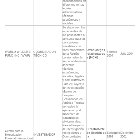
capacitaciones en
diferentes temas
legales,
administrativos,
técnicos,
económicos y
sociales.
Se elaboraron los
expedientes de
los postulantes al
concurso para las
concesiones
forestales con
fines maderables
Otros cargos
WORLD WILDLIFE
COORDINADOR
Febrero
de la Región
relacionados
Julio 2004
FUND INC (WWF)
TÉCNICO
2004
Loreto, además
a (I+D+i)
se capacitaron en
aspectos
técnicos,
económicos,
sociales, legales
y administrativos.
Para el Proyecto
de Investigación
Manejo de
Bosques
Secundarios en
América Tropical
se realizó la
aplicación y el
monitoreo de
tratamientos
silviculturales.
Para el Proyecto
de Investigación
Director/Jefe
Centro para la
restricciones y
de Gestión de
Setiembre
Diciembre
Investigación
INVESTIGADOR
Oportunidades
la
1998
2001
Forestal Internacional