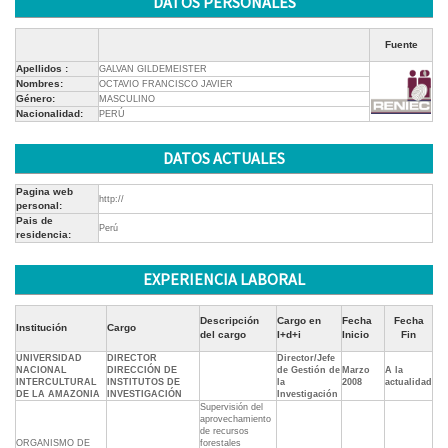
DATOS PERSONALES
Fuente
Apellidos :
GALVAN GILDEMEISTER
Nombres:
OCTAVIO FRANCISCO JAVIER
Género:
MASCULINO
Nacionalidad:
PERÚ
DATOS ACTUALES
Pagina web
http://
personal:
Pais de
Perú
residencia:
EXPERIENCIA LABORAL
Descripción
Cargo en
Fecha
Fecha
Institución
Cargo
del cargo
I+d+i
Inicio
Fin
UNIVERSIDAD
DIRECTOR
Director/Jefe
NACIONAL
DIRECCIÓN DE
de Gestión de
Marzo
A la
INTERCULTURAL
INSTITUTOS DE
la
2008
actualidad
DE LA AMAZONIA
INVESTIGACIÓN
Investigación
Supervisión del
aprovechamiento
de recursos
ORGANISMO DE
forestales