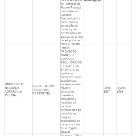
para la Adopción
Investigación
de Prácticas de
Manejo Forestal
Sostenible en
Bosques
Amazónicos se
caracterizó la
extracción de
madera y se
determinaron las
causas de la falta
de adopción del
manejo forestal
Para el
PROYECTO
MANEJO DE
BOSQUES
SECUNDARIOS
EN AMÉRICA
TROPICAL se
realizaron
encuestas socio
económicas,
UNIVERSIDAD
sondeos rurales
INVESTIGADOR
NACIONAL
rápidos,
Junio
Agosto
(INGENIERO
AGRARIA LA
inventarios
1997
1998
RESIDENTE)
MOLINA
forestales,
instalación y
medición de
parcelas
permanentes de
medición en
bosques
secundarios en
varios sectores
de la Región
Ucayali
De enero 1993 a