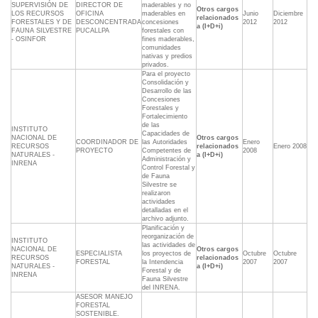
SUPERVISIÓN DE
DIRECTOR DE
maderables y no
Otros cargos
LOS RECURSOS
OFICINA
maderables en
Junio
Diciembre
relacionados
FORESTALES Y DE
DESCONCENTRADA
concesiones
2012
2012
a (I+D+i)
FAUNA SILVESTRE
PUCALLPA
forestales con
- OSINFOR
fines maderables,
comunidades
nativas y predios
privados.
Para el proyecto
Consolidación y
Desarrollo de las
Concesiones
Forestales y
Fortalecimiento
de las
INSTITUTO
Capacidades de
NACIONAL DE
Otros cargos
COORDINADOR DE
las Autoridades
Enero
RECURSOS
relacionados
Enero 2008
PROYECTO
Competentes de
2008
NATURALES -
a (I+D+i)
Administración y
INRENA
Control Forestal y
de Fauna
Silvestre se
realizaron
actividades
detalladas en el
archivo adjunto.
Planificación y
reorganización de
INSTITUTO
las actividades de
NACIONAL DE
Otros cargos
ESPECIALISTA
los proyectos de
Octubre
Octubre
RECURSOS
relacionados
FORESTAL
la Intendencia
2007
2007
NATURALES -
a (I+D+i)
Forestal y de
INRENA
Fauna Silvestre
del INRENA.
ASESOR MANEJO
FORESTAL
SOSTENIBLE.