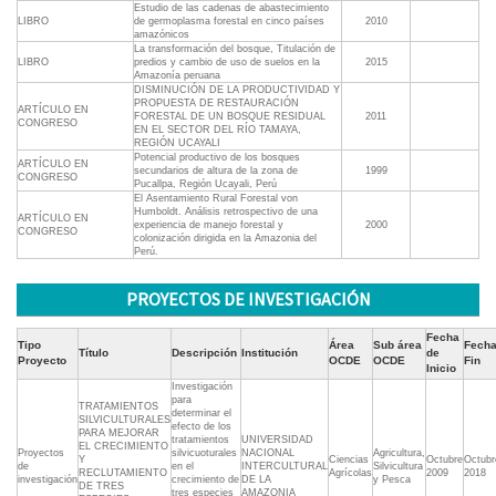
Estudio de las cadenas de abastecimiento
LIBRO
de germoplasma forestal en cinco países
2010
amazónicos
La transformación del bosque, Titulación de
LIBRO
predios y cambio de uso de suelos en la
2015
Amazonía peruana
DISMINUCIÓN DE LA PRODUCTIVIDAD Y
PROPUESTA DE RESTAURACIÓN
ARTÍCULO EN
FORESTAL DE UN BOSQUE RESIDUAL
2011
CONGRESO
EN EL SECTOR DEL RÍO TAMAYA,
REGIÓN UCAYALI
Potencial productivo de los bosques
ARTÍCULO EN
secundarios de altura de la zona de
1999
CONGRESO
Pucallpa, Región Ucayali, Perú
El Asentamiento Rural Forestal von
Humboldt. Análisis retrospectivo de una
ARTÍCULO EN
experiencia de manejo forestal y
2000
CONGRESO
colonización dirigida en la Amazonia del
Perú.
PROYECTOS DE INVESTIGACIÓN
Fecha
Tipo
Área
Sub área
Fech
Título
Descripción
Institución
de
Proyecto
OCDE
OCDE
Fin
Inicio
Investigación
para
TRATAMIENTOS
determinar el
SILVICULTURALES
efecto de los
PARA MEJORAR
tratamientos
UNIVERSIDAD
EL CRECIMIENTO
Proyectos
silvicuoturales
NACIONAL
Agricultura,
Y
Ciencias
Octubre
Octubr
de
en el
INTERCULTURAL
Silvicultura
RECLUTAMIENTO
Agrícolas
2009
2018
investigación
crecimiento de
DE LA
y Pesca
DE TRES
tres especies
AMAZONIA