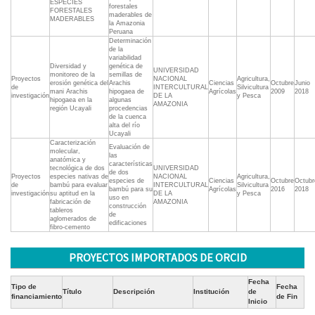
ESPECIES
forestales
FORESTALES
maderables de
MADERABLES
la Amazonia
Peruana
Determinación
de la
variabilidad
Diversidad y
genética de
UNIVERSIDAD
monitoreo de la
semillas de
Proyectos
NACIONAL
Agricultura,
erosión genética del
Arachis
Ciencias
Octubre
Junio
de
INTERCULTURAL
Silvicultura
mani Arachis
hipogaea de
Agrícolas
2009
2018
investigación
DE LA
y Pesca
hipogaea en la
algunas
AMAZONIA
región Ucayali
procedencias
de la cuenca
alta del río
Ucayali
Caracterización
Evaluación de
molecular,
las
anatómica y
características
tecnológica de dos
UNIVERSIDAD
de dos
Proyectos
especies nativas de
NACIONAL
Agricultura,
especies de
Ciencias
Octubre
Octubr
de
bambú para evaluar
INTERCULTURAL
Silvicultura
bambú para su
Agrícolas
2016
2018
investigación
su aptitud en la
DE LA
y Pesca
uso en
fabricación de
AMAZONIA
construcción
tableros
de
aglomerados de
edificaciones
fibro-cemento
PROYECTOS IMPORTADOS DE ORCID
Fecha
Tipo de
Fecha
Título
Descripción
Institución
de
financiamiento
de Fin
Inicio