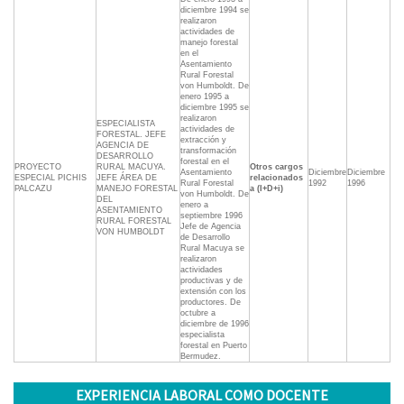
diciembre 1994 se
realizaron
actividades de
manejo forestal
en el
Asentamiento
Rural Forestal
von Humboldt. De
enero 1995 a
diciembre 1995 se
realizaron
ESPECIALISTA
actividades de
FORESTAL. JEFE
extracción y
AGENCIA DE
transformación
DESARROLLO
forestal en el
PROYECTO
RURAL MACUYA.
Otros cargos
Asentamiento
Diciembre
Diciembre
ESPECIAL PICHIS
JEFE ÁREA DE
relacionados
Rural Forestal
1992
1996
PALCAZU
MANEJO FORESTAL
a (I+D+i)
von Humboldt. De
DEL
enero a
ASENTAMIENTO
septiembre 1996
RURAL FORESTAL
Jefe de Agencia
VON HUMBOLDT
de Desarrollo
Rural Macuya se
realizaron
actividades
productivas y de
extensión con los
productores. De
octubre a
diciembre de 1996
especialista
forestal en Puerto
Bermudez.
EXPERIENCIA LABORAL COMO DOCENTE