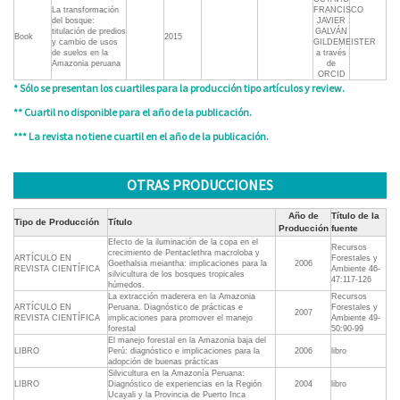
La transformación
FRANCISCO
del bosque:
JAVIER
titulación de predios
GALVÁN
Book
2015
y cambio de usos
GILDEMEISTER
de suelos en la
a través
Amazonia peruana
de
ORCID
* Sólo se presentan los cuartiles para la producción tipo artículos y review.
** Cuartil no disponible para el año de la publicación.
*** La revista no tiene cuartil en el año de la publicación.
OTRAS PRODUCCIONES
Año de
Título de la
Tipo de Producción
Título
Producción
fuente
Efecto de la iluminación de la copa en el
Recursos
crecimiento de Pentaclethra macroloba y
ARTÍCULO EN
Forestales y
Goethalsia meiantha: implicaciones para la
2006
REVISTA CIENTÍFICA
Ambiente 46-
silvicultura de los bosques tropicales
47:117-126
húmedos.
La extracción maderera en la Amazonia
Recursos
ARTÍCULO EN
Peruana. Diagnóstico de prácticas e
Forestales y
2007
REVISTA CIENTÍFICA
implicaciones para promover el manejo
Ambiente 49-
forestal
50:90-99
El manejo forestal en la Amazonia baja del
LIBRO
Perú: diagnóstico e implicaciones para la
2006
libro
adopción de buenas prácticas
Silvicultura en la Amazonía Peruana:
LIBRO
Diagnóstico de experiencias en la Región
2004
libro
Ucayali y la Provincia de Puerto Inca