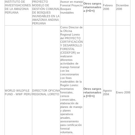
INSTITUTO DE
PROYECTO
Asesor en manejo
Otros cargos
INVESTIGACIONES
MODELO DE
Forestal Proyecto
Febrero
Diciembre
relacionados
DE LA AMAZONIA
GESTIÓN COMUNAL
Bosques
2006
2006
a (I+D+i)
PERUANA
DE BOSQUES
Inundables
INUNDABLES EN LA
AMAZONIA ANDINA
PERUANA
Como Director de
la Oficina
Regional Loreto
del PROYECTO
CERTIFICACIÓN
Y DESARROLLO
FORESTAL
(CEDEFOR) se
realizaron
diferentes
actividades de
manejo forestal
con los
concesionarios
con fines
maderables de la
Región Loreto:
inventarios
Otros cargos
WORLD WILDFILE
DIRECTOR OFICINA
Agosto
forestales,
relacionados
Enero 2006
FUND - WWF PERU
REGIONAL LORETO
2004
censos
a (I+D+i)
comerciales,
elaboración de
planes de manejo
y planes
operativos
anuales,
asesoramiento
para certificación
forestal
voluntaria,