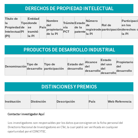
DERECHOS DE PROPIEDAD INTELECTUAL
Título de
Entidad
Nombre
Número
Participac
la
Tipo
donde
Trámite
Estado
del
de
Rol de
en los
Propiedad
de
se
País
vía
de la
propietario
registrode
participación
derechos 
Intelectual
PI
tramitó
PCT
patente
de la PI
la PI
la PI
(PI)
la PI
PRODUCTOS DE DESARROLLO INDUSTRIAL
Estado
Alcance
Propietario
Tipo de
Tipo de
Estado del
del uso
Denominación
del
del
desarrollo
participación
desarrollo
del
desarrollo
desarrollo
desarrollo
DISTINCIONES Y PREMIOS
Institución
Distinción
Descripción
País
Web Referencia
Contactar investigador Aquí
Los investigadores son responsables por los datos que consignen en la ficha personal del
Directorio Nacional de Investigadores en CTeI, la cual podrá ser verificada en cualquier
oportunidad por el CONCYTEC.