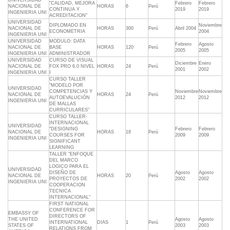
UNIVERSIDAD
"CALIDAD, MEJORA
Febrero
Febrero
NACIONAL DE
HORAS
6
Perú
CONTINUA Y
2019
2019
INGENIERIA UNI
ACREDITACION"
UNIVERSIDAD
DIPLOMADO EN
Noviembre
NACIONAL DE
HORAS
300
Perú
Abril 2004
ECONOMETRIA
2004
INGENIERIA UNI
UNIVERSIDAD
MODULO: DATA
Febrero
Agosto
NACIONAL DE
BASE
HORAS
120
Perú
2005
2005
INGENIERIA UNI
ADMINISTRADOR
UNIVERSIDAD
CURSO DE VISUAL
Diciembre
Enero
NACIONAL DE
FOX PRO 6.0 NIVEL
HORAS
24
Perú
2001
2002
INGENIERIA UNI
I
CURSO TALLER
"MODELO POR
UNIVERSIDAD
COMPETENCIAS Y
Noviembre
Noviembre
NACIONAL DE
HORAS
24
Perú
AUTOEVALUCIÓN
2012
2012
INGENIERIA UNI
DE MALLAS
CURRICULARES"
CURSO TALLER-
INTERNACIONAL
UNIVERSIDAD
"DESIGNING
Febrero
Febrero
NACIONAL DE
HORAS
18
Perú
COURSES FOR
2009
2009
INGENIERIA UNI
SIGNIFICANT
LEARNING
TALLER "ENFOQUE
DEL MARCO
LOGICO PARA EL
UNIVERSIDAD
DISEÑO DE
Agosto
Agosto
NACIONAL DE
HORAS
20
Perú
PROYECTOS DE
2002
2002
INGENIERIA UNI
COOPERACION
TECNICA
INTERNACIONAL"
FIRST NATIONAL
CONFERENCE FOR
EMBASSY OF
DIRECTORS OF
THE UNITED
Agosto
Agosto
INTERNATIONAL
DIAS
1
Perú
STATES OF
2003
2003
RELATIONS FROM