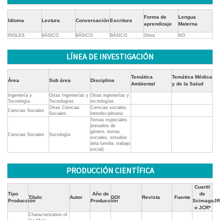
Forma de
Lengua
Idioma
Lectura
Conversación
Escritura
aprendizaje
Materna
INGLES
BÁSICO
BÁSICO
BÁSICO
Otros
NO
LÍNEA DE INVESTIGACIÓN
Temática
Temática Médica
Área
Sub área
Disciplina
Ambiental
y de la Salud
Ingeniería y
Otras Ingenierías y
Otras ingenierías y
Tecnología
Tecnologías
tecnologías
Otras Ciencias
Ciencias sociales,
Ciencias Sociales
Sociales
interdisciplinaria
Temas especiales
(estudios de
género, temas
Ciencias Sociales
Sociología
sociales, estudios
dela familia, trabajo
social)
PRODUCCIÓN CIENTÍFICA
Cuartil
Tipo
Año de
de
Título
Autor
DOI
Revista
Fuente
Producción
Producción
ScimagoJR
o JCR*
Characterization of