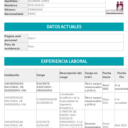
Apellidos :
GUZMAN LOPEZ
Nombres:
RITA ROCIO
Género:
FEMENINO
Nacionalidad:
PERÚ
DATOS ACTUALES
Pagina web
http://
personal:
Pais de
Perú
residencia:
EXPERIENCIA LABORAL
Descripción del
Cargo en
Fecha
Fecha
Institución
Cargo
cargo
I+d+i
Inicio
Fin
UNIVERSIDAD
DOCENTE
Otros cargos
Abril
A la
NACIONAL DE
ASOCIADO -
relacionados
2023
actualida
INGENIERIA UNI
ORDINARIO
a (I+D+i)
Coordinador
UNIVERSIDAD
Académico de la
Otros cargos
COORDINADOR
Mayo
A la
NACIONAL DE
Especialidad de
relacionados
ACADEMICO
2021
actualidad
INGENIERIA UNI
Ingeniería
a (I+D+i)
Estadística
A PARTIR DE
ENERO 2010
DOCENTE
UNIVERSIDAD
DOCENTE
ORDINARIO, A LA
Docente
Enero
NACIONAL DE
AUXILIAR -
FECHA DOCENTE
Abril 2023
Investigador
2010