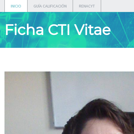
INICIO
GUÍA CALIFICACIÓN
RENACYT
Ficha CTI Vitae