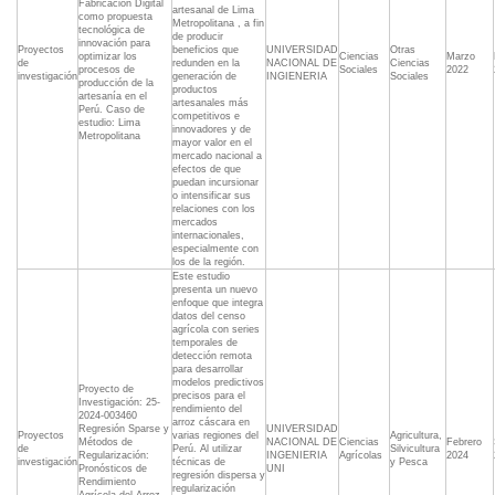
Fabricación Digital
artesanal de Lima
como propuesta
Metropolitana , a fin
tecnológica de
de producir
innovación para
Proyectos
beneficios que
UNIVERSIDAD
Otras
optimizar los
Ciencias
Marzo
de
redunden en la
NACIONAL DE
Ciencias
procesos de
Sociales
2022
investigación
generación de
INGIENERIA
Sociales
producción de la
productos
artesanía en el
artesanales más
Perú. Caso de
competitivos e
estudio: Lima
innovadores y de
Metropolitana
mayor valor en el
mercado nacional a
efectos de que
puedan incursionar
o intensificar sus
relaciones con los
mercados
internacionales,
especialmente con
los de la región.
Este estudio
presenta un nuevo
enfoque que integra
datos del censo
agrícola con series
temporales de
detección remota
para desarrollar
modelos predictivos
Proyecto de
precisos para el
Investigación: 25-
rendimiento del
2024-003460
arroz cáscara en
Regresión Sparse y
UNIVERSIDAD
Proyectos
varias regiones del
Agricultura,
Métodos de
NACIONAL DE
Ciencias
Febrero
de
Perú. Al utilizar
Silvicultura
Regularización:
INGENIERIA
Agrícolas
2024
investigación
técnicas de
y Pesca
Pronósticos de
UNI
regresión dispersa y
Rendimiento
regularización