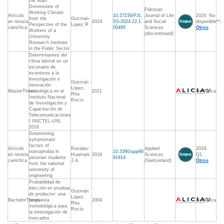
the Main
Dimensions of
Pakistan
Working Climate
Artículo
10.57239/PJL
Journal of Life
2024: No
from the
Guzman-
en revista
2024
SS-2024-22.1.
and Social
disponible**,
Perspective of the
Lopez R.
científica
00495
Sciences
Otros
Workers of a
(discontinued)
University
Research Institute
in the Public Sector
Determinantes del
clima laboral en un
escenario de
incentivos a la
investigación e
Guzmán
innovación
López,
MasterThesis
tecnológica en el
2021
No Aplica
Rita
Instituto Nacional
Rocío
de Investigación y
Capacitación de
Telecomunicaciones
/ INICTEL-UNI,
2018
Determining
symptomatic
factors of
Artículo
Rosales-
Applied
2019:
nomophobia in
10.3390/app90
en revista
Huamani
2019
Sciences
Q1,
peruvian students
91814
científica
J.A.
(Switzerland)
Otros
from the national
university of
engineering
Probabilidad de
elección en pruebas
Guzmán
de productor: una
López,
BachelorThesis
propuesta
2004
No Aplica
Rita
metodológica para
Rocío
la investigación de
mercados