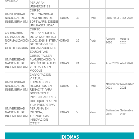
AMERICA
PERUVIAN
UNIVERSITIES
CURSO
UNIVERSIDAD
INTERNACIONAL
NACIONAL DE
"INGENIERIA DE
HORAS
30
Perú
Julio 2003
Julio 2003
INGENIERIA UNI
SOFTWARE: DESDE
UMLHASTA JAVA"
CURSO
ASOCIACIÓN
INTERPRETACION
ESPAÑOLA DE
DE LA NORMA ISO
Agosto
Agosto
NORMALIZACIÓN
21001:2018-SISTEMA
HORAS
16
Perú
2020
2020
Y
DE GESTION EN
CERTIFICACIÓN
ORGANIZACIONES
EDUCATIVAS
CURSO TALLER
UNIVERSIDAD
PLANIFICACION Y
NACIONAL DE
DISEÑO DE AULAS
HORAS
24
Perú
Abril 2020
Abril 2020
INGENIERIA UNI
VIRTUALES EN
MOODLE
CAPACITACION
VIRTUAL:
UNIVERSIDAD
FORMACION Y
Noviembre
Noviembre
NACIONAL DE
REGISTROS EN
HORAS
4
Perú
2021
2021
INGENIERIA UNI
RENACYT PARA
DOCENTES E
INVESTIGADORES
COLOQUIO "LA UNI
Y LA PRESPETIVA
UNIVERSIDAD
PERUSNA EN
Setiembre
Setiembre
NACIONAL DE
CIENCIA,
HORAS
5
Perú
2005
2005
INGENIERIA UNI
TECNOLOGIA E
INNOVACION
(CTEI)"
IDIOMAS