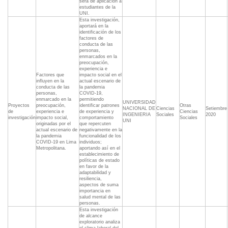
será de aplicación a
estudiantes de la
UNI.
Esta investigación,
aportará en la
identificación de los
factores de
conducta de las
personas,
enmarcados en la
preocupación,
experiencia e
Factores que
impacto social en el
influyen en la
actual escenario de
conducta de las
la pandemia
personas,
COVID-19,
enmarcado en la
permitiendo
UNIVERSIDAD
Proyectos
preocupación,
identificar patrones
Otras
NACIONAL DE
Ciencias
Setiembre
de
experiencia e
de experiencia y
Ciencias
INGENIERIA
Sociales
2020
investigación
impacto social,
comportamiento
Sociales
UNI
originadas por el
que repercuten
actual escenario de
negativamente en la
la pandemia
funcionalidad de los
COVID-19 en Lima
individuos;
Metropolitana.
aportando así en el
establecimiento de
políticas de estado
en favor de la
adaptabilidad y
resiliencia,
aspectos de suma
importancia en
salud mental de las
personas.
Esta investigación
de alcance
exploratorio analiza