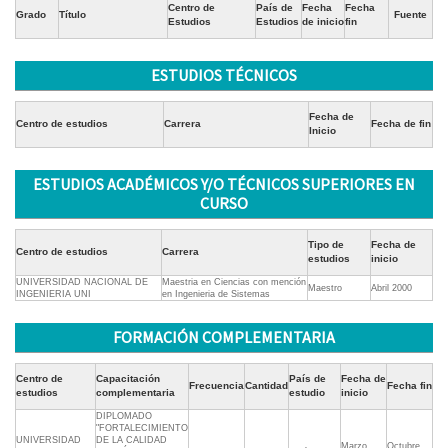
Centro de
País de
Fecha
Fecha
Grado
Título
Fuente
Estudios
Estudios
de inicio
fin
ESTUDIOS TÉCNICOS
Fecha de
Centro de estudios
Carrera
Fecha de fin
Inicio
ESTUDIOS ACADÉMICOS Y/O TÉCNICOS SUPERIORES EN
CURSO
Tipo de
Fecha de
Centro de estudios
Carrera
estudios
inicio
UNIVERSIDAD NACIONAL DE
Maestria en Ciencias con mención
Maestro
Abril 2000
INGENIERIA UNI
en Ingenieria de Sistemas
FORMACIÓN COMPLEMENTARIA
Centro de
Capacitación
País de
Fecha de
Frecuencia
Cantidad
Fecha fin
estudios
complementaria
estudio
inicio
DIPLOMADO
"FORTALECIMIENTO
UNIVERSIDAD
DE LA CALIDAD
Marzo
Octubre