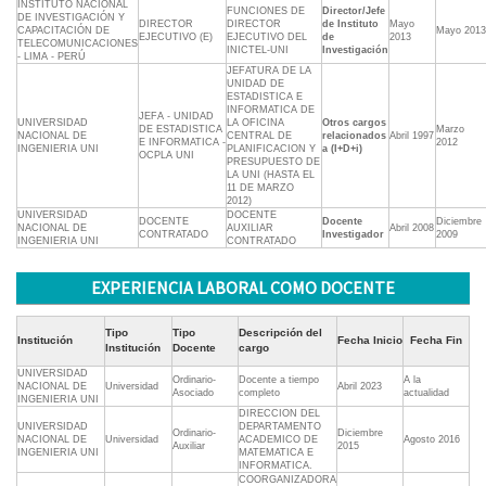
INSTITUTO NACIONAL
FUNCIONES DE
Director/Jefe
DE INVESTIGACIÓN Y
DIRECTOR
DIRECTOR
de Instituto
Mayo
CAPACITACIÓN DE
Mayo 2013
EJECUTIVO (E)
EJECUTIVO DEL
de
2013
TELECOMUNICACIONES
INICTEL-UNI
Investigación
- LIMA - PERÚ
JEFATURA DE LA
UNIDAD DE
ESTADISTICA E
INFORMATICA DE
JEFA - UNIDAD
UNIVERSIDAD
LA OFICINA
Otros cargos
DE ESTADISTICA
Marzo
NACIONAL DE
CENTRAL DE
relacionados
Abril 1997
E INFORMATICA -
2012
INGENIERIA UNI
PLANIFICACION Y
a (I+D+i)
OCPLA UNI
PRESUPUESTO DE
LA UNI (HASTA EL
11 DE MARZO
2012)
UNIVERSIDAD
DOCENTE
DOCENTE
Docente
Diciembre
NACIONAL DE
AUXILIAR
Abril 2008
CONTRATADO
Investigador
2009
INGENIERIA UNI
CONTRATADO
EXPERIENCIA LABORAL COMO DOCENTE
Tipo
Tipo
Descripción del
Institución
Fecha Inicio
Fecha Fin
Institución
Docente
cargo
UNIVERSIDAD
Ordinario-
Docente a tiempo
A la
NACIONAL DE
Universidad
Abril 2023
Asociado
completo
actualidad
INGENIERIA UNI
DIRECCION DEL
UNIVERSIDAD
DEPARTAMENTO
Ordinario-
Diciembre
NACIONAL DE
Universidad
ACADEMICO DE
Agosto 2016
Auxiliar
2015
INGENIERIA UNI
MATEMATICA E
INFORMATICA.
COORGANIZADORA