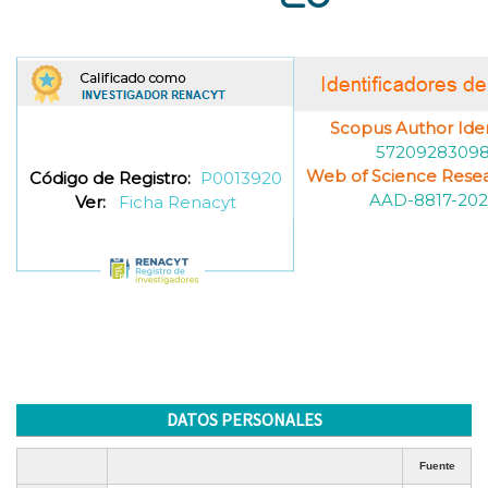
Scopus Author Ident
5720928309
Web of Science Resea
Código de Registro:
P0013920
AAD-8817-202
Ver:
Ficha Renacyt
DATOS PERSONALES
Fuente