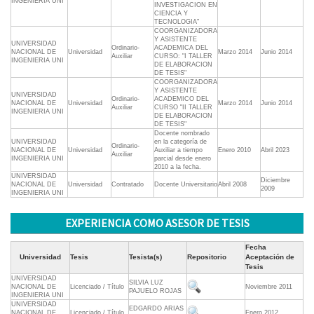
INGENIERIA UNI
INVESTIGACION EN
CIENCIA Y
TECNOLOGIA"
COORGANIZADORA
Y ASISTENTE
UNIVERSIDAD
Ordinario-
ACADEMICA DEL
NACIONAL DE
Universidad
Marzo 2014
Junio 2014
Auxiliar
CURSO: "I TALLER
INGENIERIA UNI
DE ELABORACION
DE TESIS"
COORGANIZADORA
Y ASISTENTE
UNIVERSIDAD
Ordinario-
ACADEMICO DEL
NACIONAL DE
Universidad
Marzo 2014
Junio 2014
Auxiliar
CURSO "II TALLER
INGENIERIA UNI
DE ELABORACION
DE TESIS"
Docente nombrado
UNIVERSIDAD
en la categoría de
Ordinario-
NACIONAL DE
Universidad
Auxiliar a tiempo
Enero 2010
Abril 2023
Auxiliar
INGENIERIA UNI
parcial desde enero
2010 a la fecha.
UNIVERSIDAD
Diciembre
NACIONAL DE
Universidad
Contratado
Docente Universitario
Abril 2008
2009
INGENIERIA UNI
EXPERIENCIA COMO ASESOR DE TESIS
Fecha
Universidad
Tesis
Tesista(s)
Repositorio
Aceptación de
Tesis
UNIVERSIDAD
SILVIA LUZ
NACIONAL DE
Licenciado / Título
Noviembre 2011
PAJUELO ROJAS
INGENIERIA UNI
UNIVERSIDAD
EDGARDO ARIAS
NACIONAL DE
Licenciado / Título
Enero 2012