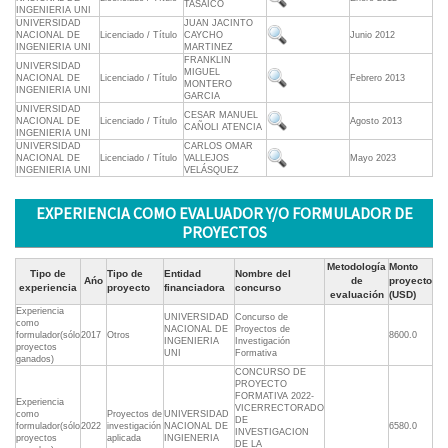
TASAICO
INGENIERIA UNI
UNIVERSIDAD
JUAN JACINTO
NACIONAL DE
Licenciado / Título
CAYCHO
Junio 2012
INGENIERIA UNI
MARTINEZ
FRANKLIN
UNIVERSIDAD
MIGUEL
NACIONAL DE
Licenciado / Título
Febrero 2013
MONTERO
INGENIERIA UNI
GARCIA
UNIVERSIDAD
CESAR MANUEL
NACIONAL DE
Licenciado / Título
Agosto 2013
CAÑOLI ATENCIA
INGENIERIA UNI
UNIVERSIDAD
CARLOS OMAR
NACIONAL DE
Licenciado / Título
VALLEJOS
Mayo 2023
INGENIERIA UNI
VELÁSQUEZ
EXPERIENCIA COMO EVALUADOR Y/O FORMULADOR DE
PROYECTOS
Metodología
Monto
Tipo de
Tipo de
Entidad
Nombre del
Ańo
de
proyecto
experiencia
proyecto
financiadora
concurso
evaluación
(USD)
Experiencia
UNIVERSIDAD
Concurso de
como
NACIONAL DE
Proyectos de
formulador(sólo
2017
Otros
8600.0
INGENIERIA
Investigación
proyectos
UNI
Formativa
ganados)
CONCURSO DE
PROYECTO
FORMATIVA 2022-
Experiencia
VICERRECTORADO
como
Proyectos de
UNIVERSIDAD
DE
formulador(sólo
2022
investigación
NACIONAL DE
6580.0
INVESTIGACION
proyectos
aplicada
INGIENERIA
DE LA