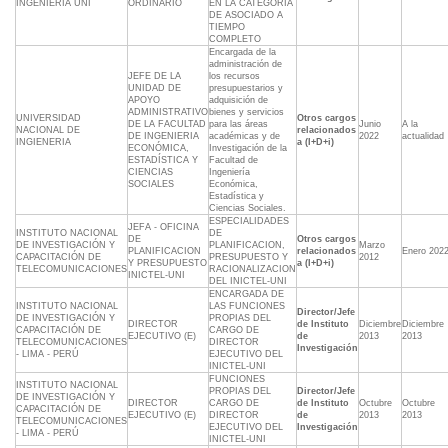
INGENIERIA UNI
ORDINARIO
EN LA CATEGORÍA
DE ASOCIADO A
TIEMPO
COMPLETO
Encargada de la
administración de
JEFE DE LA
los recursos
UNIDAD DE
presupuestarios y
APOYO
adquisición de
ADMINISTRATIVO
bienes y servicios
UNIVERSIDAD
Otros cargos
DE LA FACULTAD
para las áreas
Junio
A la
NACIONAL DE
relacionados
DE INGENIERIA
académicas y de
2022
actualidad
INGIENERIA
a (I+D+i)
ECONÓMICA,
Investigación de la
ESTADÍSTICA Y
Facultad de
CIENCIAS
Ingeniería
SOCIALES
Económica,
Estadística y
Ciencias Sociales.
ESPECIALIDADES
JEFA - OFICINA
INSTITUTO NACIONAL
DE
DE
Otros cargos
DE INVESTIGACIÓN Y
PLANIFICACION,
Marzo
PLANIFICACION
relacionados
Enero 202
CAPACITACIÓN DE
PRESUPUESTO Y
2012
Y PRESUPUESTO
a (I+D+i)
TELECOMUNICACIONES
RACIONALIZACION
INICTEL-UNI
DEL INICTEL-UNI
ENCARGADA DE
INSTITUTO NACIONAL
LAS FUNCIONES
Director/Jefe
DE INVESTIGACIÓN Y
PROPIAS DEL
DIRECTOR
de Instituto
Diciembre
Diciembre
CAPACITACIÓN DE
CARGO DE
EJECUTIVO (E)
de
2013
2013
TELECOMUNICACIONES
DIRECTOR
Investigación
- LIMA - PERÚ
EJECUTIVO DEL
INICTEL-UNI
FUNCIONES
INSTITUTO NACIONAL
PROPIAS DEL
Director/Jefe
DE INVESTIGACIÓN Y
DIRECTOR
CARGO DE
de Instituto
Octubre
Octubre
CAPACITACIÓN DE
EJECUTIVO (E)
DIRECTOR
de
2013
2013
TELECOMUNICACIONES
EJECUTIVO DEL
Investigación
- LIMA - PERÚ
INICTEL-UNI