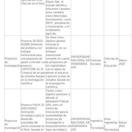
Agrícola del Arroz
Elastic-Net, el
Cáscara en el Perú
estudio identifica
relaciones causales
entre variables
clave detectadas
remotamente, como
NDVI, precipitación
y temperatura, y el
rendimiento
agrícola.
Se tiene como
Proyecto 25-2023-
objetivo general
002489 Definición
formular el
del problema con
problema con un
enfoque
enfoque
institucional para
institucional
UNIVERSIDAD
Proyectos
una propuesta de
tomando en cuenta
Ciencias de
NACIONAL DE
Ciencias
Marzo
de
ajuste curricular con
la perspectiva de
la
INGENIERIA
Sociales
2023
investigación
proyecto
los stakeholders
Educación
UNI
CAPSTONE En El
con el objeto de
Contexto de un plan
alinear el proyecto
de estudios basado
capstone al plan de
en la investigación
estudios basado en
científica
la investigación
científica.
Tienen como
objetivo promover y
difundir el
laboratorio FabLab
Proyecto FAUA 21-
UNI como un
2023-002422
centro de
Innovación
innovación para la
tecnológica para el
sostenibilidad de
desarrollo
proyectos de
UNIVERSIDAD
Otras
Proyectos
Ingeniería
sostenible del
investigación y
NACIONAL DE
Ingenierías
Marzo
de
y
sector artesanal en
emprendimientos de
INGENIERIA
y
2023
investigación
Tecnología
el Perú, basada en
base tecnológica
UNI
Tecnologías