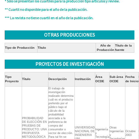
* Sólo se presentan los cuartiles para la producción tipo artículos y review.
** Cuartil no disponible para el año de la publicación.
*** La revista no tiene cuartil en el año de la publicación.
OTRAS PRODUCCIONES
Año de
Título de la
Tipo de Producción
Título
Producción
fuente
PROYECTOS DE INVESTIGACIÓN
Tipo
Área
Sub área
Fecha
Título
Descripción
Institución
Proyecto
OCDE
OCDE
de Inicio
El trabajo de
investigación
realizado determina
cuál es el producto
preferido por el
público bajo el
cálculo de la
probabilidad
PROBABILIDAD
asociada a la
DE ELECCIÓN EN
preferencia de
PRUEBAS DE
compra del
UNIVERSIDAD
Otras
PRODUCTO: UNA
consumidor o
Ingeniería
NACIONAL DE
Ingenierías
Octubre
PROPUESTA
vector de elección.
y
INGENIERIA
y
2003
METODOLÓGICA
Para tal fin se
Tecnología
UNI
Tecnologías