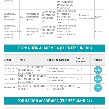
ganados)
UNIVERSIDAD
NACIONAL DE
INGENERIA
Concurso Anual de
UNIVERSIDAD
Experiencia
Proyectos de
Proyectos de
NACIONAL DE
Evaluador
como
2024
investigación
Investigación
2096.0
INGENIERIA
único/individual
Evaluador
aplicada
Formativa FIEECS-
UNI
2024
Experiencia
Concurso Anual de
UNIVERSIDAD
como
Proyectos de
Proyectos de
NACIONAL DE
formulador(sólo
2024
investigación
Investigación
3634.0
INGENIERIA
proyectos
aplicada
Ordinaria FIEECS
UNI
ganados)
2024
FORMACIÓN ACADÉMICA (FUENTE: SUNEDU)
País de
Grado
Título
Centro de Estudios
Fuente
Estudios
TITULO PROFESIONAL
LICENCIADO
UNIVERSIDAD NACIONAL
DE LICENCIADO EN
PERÚ
/ TÍTULO
DE INGENIERÍA
ESTADISTICA
BACHILLER EN CIENCIAS
UNIVERSIDAD NACIONAL
BACHILLER
CON MENCION EN
PERÚ
DE INGENIERÍA
ESTADISTICA
MAESTRO EN GERENCIA
UNIVERSIDAD NACIONAL
MAGISTER
PERÚ
PUBLICA
DE INGENIERÍA
FORMACIÓN ACADÉMICA (FUENTE: MANUAL)