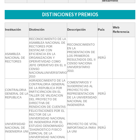
desarrollo
DISTINCIONES Y PREMIOS
Web
Institución
Distinción
Descripción
País
Referencia
RECONOCIMIENTO DE LA
ASAMBLEA NACIONAL DE
RECONOCIMIENTO
RECTORES POR
EN LA
DESTACAR CON
PRESENTACION DE
ASAMBLEA
EFICIENCIA EN LA
LOS PRIMEROS
NACIONAL DE
ORGANIZACION Y
PERÚ
RESULTADOS DEL II
RECTORES
OPERATIVIDAD COMO
CENSO NACIONA
JEFE OPERATIVO EN EL II
UNIVERSITARIO
CENSO
2010.
NACIONALUNIVERSITARIO
2010
AGRADECIMIENTO DE LA
COMENTARIOS Y
CONTRALORIA GENERAL
SUGERENCIAS AL
DE LA REPUBLICA POR
CONTRALORIA
PROYECTO EN
PARTICIPACION EN EL
GENERAL DE LA
REPRESENTACION
PERÚ
TALLER DE VALIDACION
REPUBLICA
DE LA UNIVERSIDAD
DEL PROYECTO DE
NACIONAL DE
DIRECTIVA DE
INGENIERIA
RENDICION DE CUENTAS
FELICITACIONES POR EL
RECTOR DE LA
UNIVERSIDAD NACIONAL
DE INGENIERIA POR EL
UNIVERSIDAD
PROYECTO DE VITAL
ESTUDIO DENOMINADO
NACIONAL DE
IMPORTANCIA PARA
PERÚ
"DIAGNOSTICO FISICO
INGENIERIA UNI
LA UNI
ESPACIAL DE LA
UNIVERSIDAD NACIONAL