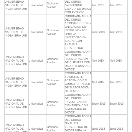
UNIVERSIDAD
DEL CURSO
Ordinario-
NACIONAL DE
Universidad
"WORKSHOP:
Julio 2015
Julio 2015
Auxiliar
INGENIERIA UNI
CIENCIA DE DATOS
CON PYTHON"
COORGANIZADORA
DEL CURSO
"CONSTRUCCION Y
VALIDACION DE
UNIVERSIDAD
Ordinario-
INSTRUMENTOS
NACIONAL DE
Universidad
Junio 2015
Julio 2015
Auxiliar
PARA LA
INGENIERIA UNI
INVESTIGACION
SOCIAL CON
ANALISIS
ESTADISTICO"
COORGANIZADORA
DEL CURSO
UNIVERSIDAD
Ordinario-
"SEGMENTACION
NACIONAL DE
Universidad
Abril 2015
Abril 2015
Auxiliar
DE CLIENTES CON
INGENIERIA UNI
USO INTENSIVO DE
DATOS"
COORGANIZADORA
Y ASISTENTE
UNIVERSIDAD
Ordinario-
ACADEMICO DEL
NACIONAL DE
Universidad
Abril 2015
Julio 2015
Auxiliar
CURSO "III TALLER
INGENIERIA UNI
DE ELABORACION
DE TESIS"
COORGANIZADORA
DEL CURSO
UNIVERSIDAD
Ordinario-
"INVESTIGACION
NACIONAL DE
Universidad
Enero 2015
Enero 2015
Auxiliar
CIENTIFICA CON
INGENIERIA UNI
SIMULACION DE
DATOS"
COORGANIZADORA
DEL CURSO
"ANALISIS
UNIVERSIDAD
Ordinario-
ESTADISTICO DE
NACIONAL DE
Universidad
Junio 2014
Junio 2014
Auxiliar
DATOS PARA LA