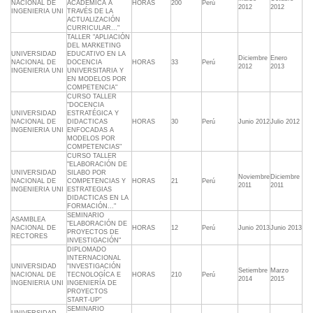
NACIONAL DE
ACADÉMICA A
HORAS
200
Perú
2012
2012
INGENIERIA UNI
TRAVÉS DE LA
ACTUALIZACIÓN
CURRICULAR..."
TALLER "APLIACIÓN
DEL MARKETING
UNIVERSIDAD
EDUCATIVO EN LA
Diciembre
Enero
NACIONAL DE
DOCENCIA
HORAS
33
Perú
2012
2013
INGENIERIA UNI
UNIVERSITARIA Y
EN MODELOS POR
COMPETENCIA"
CURSO TALLER
"DOCENCIA
UNIVERSIDAD
ESTRATÉGICA Y
NACIONAL DE
DIDACTICAS
HORAS
30
Perú
Junio 2012
Julio 2012
INGENIERIA UNI
ENFOCADAS A
MODELOS POR
COMPETENCIAS"
CURSO TALLER
"ELABORACIÓN DE
UNIVERSIDAD
SILABO POR
Noviembre
Diciembre
NACIONAL DE
COMPETENCIAS Y
HORAS
21
Perú
2011
2011
INGENIERIA UNI
ESTRATEGIAS
DIDACTICAS EN LA
FORMACIÓN..."
SEMINARIO
ASAMBLEA
"ELABORACIÓN DE
NACIONAL DE
HORAS
12
Perú
Junio 2013
Junio 2013
PROYECTOS DE
RECTORES
INVESTIGACIÓN"
DIPLOMADO
INTERNACIONAL
UNIVERSIDAD
"INVESTIGACIÓN
Setiembre
Marzo
NACIONAL DE
TECNOLOGÍCA E
HORAS
210
Perú
2014
2015
INGENIERIA UNI
INGENIERÍA DE
PROYECTOS
START-UP"
SEMINARIO