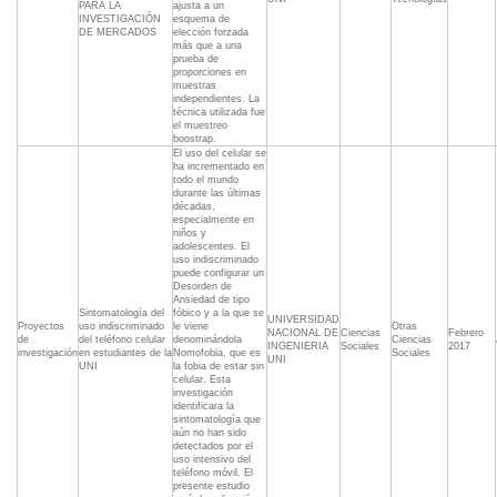
PARA LA
ajusta a un
INVESTIGACIÓN
esquema de
DE MERCADOS
elección forzada
más que a una
prueba de
proporciones en
muestras
independientes. La
técnica utilizada fue
el muestreo
boostrap.
El uso del celular se
ha incrementado en
todo el mundo
durante las últimas
décadas,
especialmente en
niños y
adolescentes. El
uso indiscriminado
puede configurar un
Desorden de
Ansiedad de tipo
Sintomatología del
fóbico y a la que se
UNIVERSIDAD
Proyectos
uso indiscriminado
le viene
Otras
NACIONAL DE
Ciencias
Febrero
de
del teléfono celular
denominándola
Ciencias
INGENIERIA
Sociales
2017
investigación
en estudiantes de la
Nomofobia, que es
Sociales
UNI
UNI
la fobia de estar sin
celular. Esta
investigación
identificara la
sintomatología que
aún no han sido
detectados por el
uso intensivo del
teléfono móvil. El
presente estudio