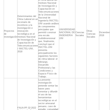
el clima laboral del
Instituto Nacional
de Investigación y
Capacitación en
Telecomunicaciones
de la Universidad
Determinantes del
Nacional de
Clima Laboral en un
Ingeniería INICTEL-
escenario de
UNI usando análisis
incentivos a la
de componentes
investigación e
principales que
UNIVERSIDAD
Proyectos
innovación
Otras
permitió construir
NACIONAL DE
Ciencias
Diciembre
de
tecnológica en el
Ciencias
una escala
INGENIERIA
Sociales
2018
investigación
Instituto Nacional
Sociales
multidimensional
UNI
de Investigación y
que, finalmente,
Capacitación de
concluyó que el
Telecomunicaciones
INICTEL-UNI
/ INICTEL-UNI,
presenta
2018
principalmente los
siguientes factores
de clima laboral: el
liderazgo,
Desarrollo
Profesional y las
Condiciones y
Espacio Físico de
Trabajo.
La presente
investigación
pretende sentar las
bases para
fomentar y difundir
el uso de las
herramientas
tecnológicas en el
sector artesanal
peruano, caso de
FAUA-PF-32-2022
estudio: comunidad