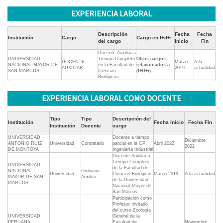
EXPERIENCIA LABORAL
Descripción
Fecha
Fecha
Institución
Cargo
Cargo en I+d+i
del cargo
Inicio
Fin
Docente Auxiliar a
UNIVERSIDAD
Tiempo Completo
Otros cargos
DOCENTE
Marzo
A la
NACIONAL MAYOR DE
en la Facultad de
relacionados a
AUXILIAR
2019
actualidad
SAN MARCOS
Ciencias
(I+D+i)
Biológicas
EXPERIENCIA LABORAL COMO DOCENTE
Tipo
Tipo
Descripción del
Institución
Fecha Inicio
Fecha Fin
Institución
Docente
cargo
UNIVERSIDAD
Docente a tiempo
Diciembre
ANTONIO RUIZ
Universidad
Contratado
parcial en la CP
Abril 2022
2022
DE MONTOYA
Ingeniería Industrial
Docente Auxiliar a
Tiempo Completo
UNIVERSIDAD
de la Facultad de
NACIONAL
Ordinario-
Universidad
Ciencias Biológicas
Marzo 2019
A la actualidad
MAYOR DE SAN
Auxiliar
de la Universidad
MARCOS
Nacional Mayor de
San Marcos
Participación como
Profesor Invitado
del curso Zoología
UNIVERSIDAD
General de la
PERUANA
Facultad de
Noviembre