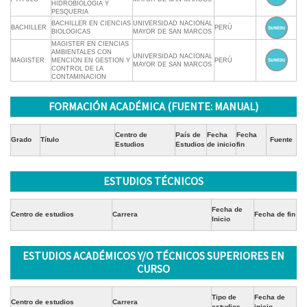
HIDROBIOLOGIA Y
PESQUERIA
BACHILLER EN CIENCIAS
UNIVERSIDAD NACIONAL
BACHILLER
PERÚ
BIOLOGICAS
MAYOR DE SAN MARCOS
MAGISTER EN CIENCIAS
AMBIENTALES CON
UNIVERSIDAD NACIONAL
MAGISTER
MENCION EN GESTION Y
PERÚ
MAYOR DE SAN MARCOS
CONTROL DE LA
CONTAMINACION
FORMACIÓN ACADÉMICA (FUENTE: MANUAL)
Centro de
País de
Fecha
Fecha
Grado
Título
Fuente
Estudios
Estudios
de inicio
fin
ESTUDIOS TÉCNICOS
Fecha de
Centro de estudios
Carrera
Fecha de fin
Inicio
ESTUDIOS ACADÉMICOS Y/O TÉCNICOS SUPERIORES EN
CURSO
Tipo de
Fecha de
Centro de estudios
Carrera
estudios
inicio