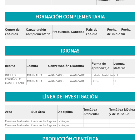
FORMACIÓN COMPLEMENTARIA
Centro de
Capacitación
País de
Fecha
Fecha
Frecuencia
Cantidad
estudios
complementaria
estudio
de inicio
fin
IDIOMAS
Forma de
Lengua
Idioma
Lectura
Conversación
Escritura
aprendizaje
Materna
INGLES
AVANZADO
AVANZADO
AVANZADO
Estudio Instituto
NO
ESPAÑOL O
AVANZADO
AVANZADO
AVANZADO
Otros
SI
CASTELLANO
LÍNEA DE INVESTIGACIÓN
Temática
Temática Médica
Área
Sub área
Disciplina
Ambiental
y de la Salud
Ciencias Naturales
Ciencias biológicas
Ecología
Ciencias Naturales
Ciencias biológicas
Ecología
PRODUCCIÓN CIENTÍFICA