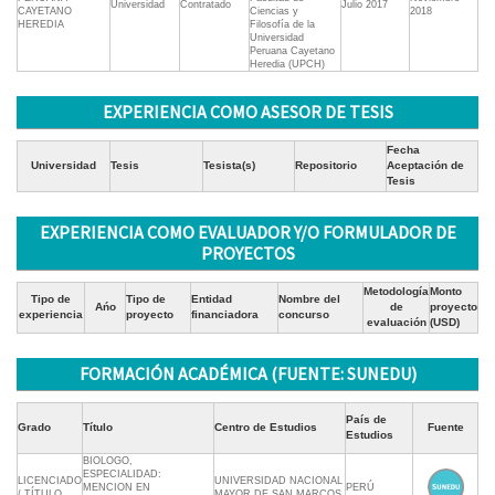
Universidad
Contratado
Julio 2017
CAYETANO
Ciencias y
2018
HEREDIA
Filosofía de la
Universidad
Peruana Cayetano
Heredia (UPCH)
EXPERIENCIA COMO ASESOR DE TESIS
Fecha
Universidad
Tesis
Tesista(s)
Repositorio
Aceptación de
Tesis
EXPERIENCIA COMO EVALUADOR Y/O FORMULADOR DE
PROYECTOS
Metodología
Monto
Tipo de
Tipo de
Entidad
Nombre del
Ańo
de
proyecto
experiencia
proyecto
financiadora
concurso
evaluación
(USD)
FORMACIÓN ACADÉMICA (FUENTE: SUNEDU)
País de
Grado
Título
Centro de Estudios
Fuente
Estudios
BIOLOGO,
ESPECIALIDAD:
LICENCIADO
UNIVERSIDAD NACIONAL
MENCION EN
PERÚ
/ TÍTULO
MAYOR DE SAN MARCOS