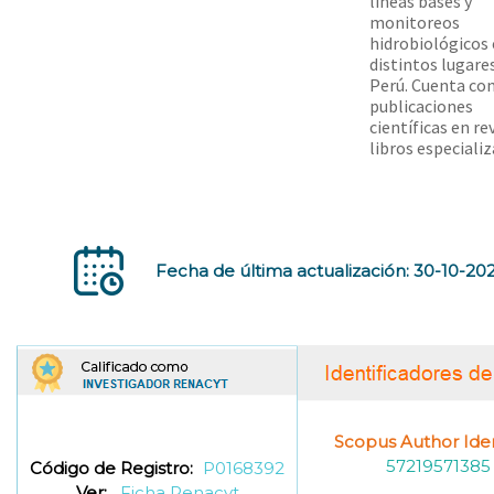
líneas bases y
monitoreos
hidrobiológicos
distintos lugare
Perú. Cuenta co
publicaciones
científicas en re
libros especializ
Fecha de última actualización: 30-10-20
Scopus Author Ident
57219571385
Código de Registro:
P0168392
Ver:
Ficha Renacyt