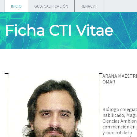
INICIO
GUÍA CALIFICACIÓN
RENACYT
Ficha CTI Vitae
ARANA MAESTRE
OMAR
Biólogo colegia
habilitado, Magi
Ciencias Ambien
con mención en 
y control de la