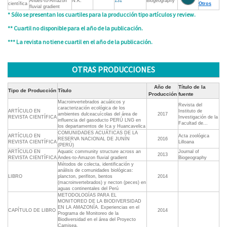
Andes-to-Amazon
N.K.
131
Biogeography
científica
Otros
fluvial gradient
* Sólo se presentan los cuartiles para la producción tipo artículos y review.
** Cuartil no disponible para el año de la publicación.
*** La revista no tiene cuartil en el año de la publicación.
OTRAS PRODUCCIONES
Año de
Título de la
Tipo de Producción
Título
Producción
fuente
Macroinvertebrados acuáticos y
Revista del
caracterización ecológica de los
ARTÍCULO EN
Instituto de
ambientes dulceacuícolas del área de
2017
REVISTA CIENTÍFICA
Investigación de la
influencia del gasoducto PERÚ LNG en
Facultad de...
los departamentos de Ica y Huancavelica
COMUNIDADES ACUÁTICAS DE LA
ARTÍCULO EN
Acta zoológica
RESERVA NACIONAL DE JUNÍN
2016
REVISTA CIENTÍFICA
Lilloana
(PERÚ)
ARTÍCULO EN
Aquatic community structure across an
Journal of
2013
REVISTA CIENTÍFICA
Andes-to-Amazon fluvial gradient
Biogeography
Métodos de colecta, identificación y
análisis de comunidades biológicas:
LIBRO
plancton, perifiton, bentos
2014
(macroinvertebrados) y necton (peces) en
aguas continentales del Perú
METODOLOGÍAS PARA EL
MONITOREO DE LA BIODIVERSIDAD
EN LA AMAZONÍA. Experiencias en el
CAPÍTULO DE LIBRO
2014
Programa de Monitoreo de la
Biodiversidad en el área del Proyecto
Camisea.