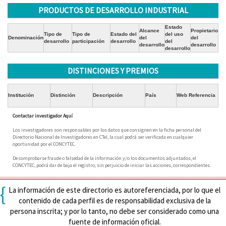
PRODUCTOS DE DESARROLLO INDUSTRIAL
Estado
Alcance
Propietario
Tipo de
Tipo de
Estado del
del uso
Denominación
del
del
desarrollo
participación
desarrollo
del
desarrollo
desarrollo
desarrollo
DISTINCIONES Y PREMIOS
Institución
Distinción
Descripción
País
Web Referencia
Contactar investigador Aquí
Los investigadores son responsables por los datos que consignen en la ficha personal del
Directorio Nacional de Investigadores en CTeI, la cual podrá ser verificada en cualquier
oportunidad por el CONCYTEC.
De comprobarse fraude o falsedad de la información y/o los documentos adjuntados, el
CONCYTEC, podrá dar de baja el registro, sin perjuicio de iniciar las acciones, correspondientes.
{
La información de este directorio es autoreferenciada, por lo que el
contenido de cada perfil es de responsabilidad exclusiva de la
persona inscrita; y por lo tanto, no debe ser considerado como una
fuente de información oficial.