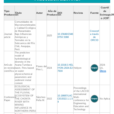
Cuartil
Tipo
Año de
de
Título
Autor
DOI
Revista
Fuente
Producción
Producción
ScimagoJR
o JCR*
Comunidades de
Macroinvertebrados
y Calidad Ecológica
de Manantiales
Crossref
Journal-
Bajo Influencias
10.15649/2346
a través
2025
article
Antrópicas y
075X.5368
de
Termales en la
ORCID
Subcuenca del Río
Chili, Arequipa,
Perú
The predictive
model of
hydrobiological
diversity in the
Artículo
Asana-Tumilaca
10.1016/J.HEL
2024:
Flores del
en revista
basin, Peru based
2024
IYON.2024.E2
Heliyon
Q1,
Pino L.
científica
on water
7916
Otros
physicochemical
parameters and
sediment metal
content
ECOLOGICAL
Proceedings
ASSESSMENT OF
of the LACCEI
THE FLUVIAL
international
ECOSYSTEM OF
10.18687/LAC
Conference
Sánchez-
Multi-
THE CHONTA
2022
CEI2022.1.1.5
No Aplica
Paper
Peña M.
conference for
RIVER WITH
4
Engineering,
MINING
Education and
INFLUENCE IN
Technology
NORTHERN PERU