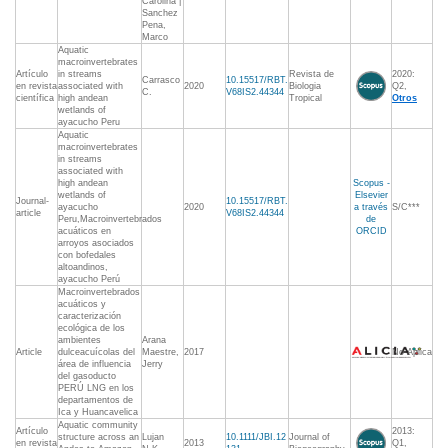
Carolina |
Sanchez
Pena,
Marco
Aquatic
macroinvertebrates
Artículo
in streams
Revista de
2020:
Carrasco
10.15517/RBT.
en revista
associated with
2020
Biologia
Q2,
C.
V68IS2.44344
científica
high andean
Tropical
Otros
wetlands of
ayacucho Peru
Aquatic
macroinvertebrates
in streams
associated with
high andean
Scopus -
wetlands of
Elsevier
Journal-
10.15517/RBT.
ayacucho
2020
a través
S/C***
article
V68IS2.44344
Peru,Macroinvertebrados
de
acuáticos en
ORCID
arroyos asociados
con bofedales
altoandinos,
ayacucho Perú
Macroinvertebrados
acuáticos y
caracterización
ecológica de los
ambientes
Arana
Article
dulceacuícolas del
Maestre,
2017
No Aplica
área de influencia
Jerry
del gasoducto
PERÚ LNG en los
departamentos de
Ica y Huancavelica
Aquatic community
Artículo
2013:
structure across an
Lujan
10.1111/JBI.12
Journal of
en revista
2013
Q1,