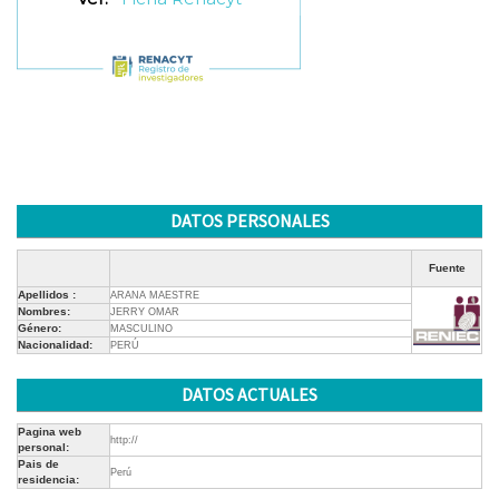
DATOS PERSONALES
Fuente
Apellidos :
ARANA MAESTRE
Nombres:
JERRY OMAR
Género:
MASCULINO
Nacionalidad:
PERÚ
DATOS ACTUALES
Pagina web
http://
personal:
Pais de
Perú
residencia: