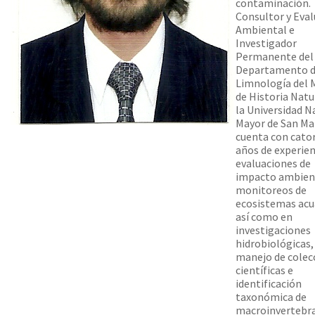
contaminación.
Consultor y Eva
Ambiental e
Investigador
Permanente del
Departamento 
Limnología del 
de Historia Natu
la Universidad N
Mayor de San Ma
cuenta con cato
años de experien
evaluaciones de
impacto ambient
monitoreos de
ecosistemas acu
así como en
investigaciones
hidrobiológicas,
manejo de colec
científicas e
identificación
taxonómica de
macroinvertebr