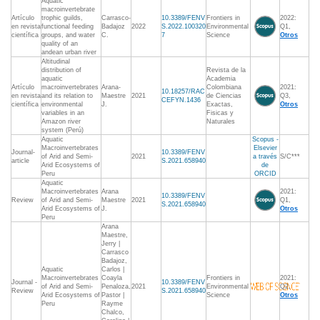
Aquatic
macroinvertebrate
Artículo
trophic guilds,
Carrasco-
10.3389/FENV
Frontiers in
2022:
en revista
functional feeding
Badajoz
2022
S.2022.100320
Environmental
Q1,
científica
groups, and water
C.
7
Science
Otros
quality of an
andean urban river
Altitudinal
distribution of
Revista de la
aquatic
Academia
Artículo
macroinvertebrates
Arana-
Colombiana
2021:
10.18257/RAC
en revista
and its relation to
Maestre
2021
de Ciencias
Q3,
CEFYN.1436
científica
environmental
J.
Exactas,
Otros
variables in an
Fisicas y
Amazon river
Naturales
system (Perú)
Aquatic
Scopus -
Macroinvertebrates
Elsevier
Journal-
10.3389/FENV
of Arid and Semi-
2021
a través
S/C***
article
S.2021.658940
Arid Ecosystems of
de
Peru
ORCID
Aquatic
Macroinvertebrates
Arana
2021:
10.3389/FENV
Review
of Arid and Semi-
Maestre
2021
Q1,
S.2021.658940
Arid Ecosystems of
J.
Otros
Peru
Arana
Maestre,
Jerry |
Carrasco
Badajoz,
Aquatic
Carlos |
Macroinvertebrates
Coayla
Frontiers in
2021:
Journal -
10.3389/FENV
of Arid and Semi-
Penaloza,
2021
Environmental
Q2,
Review
S.2021.658940
Arid Ecosystems of
Pastor |
Science
Otros
Peru
Rayme
Chalco,