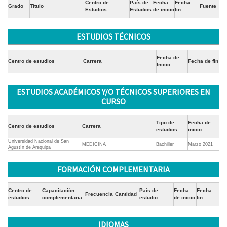
Centro de
País de
Fecha
Fecha
Grado
Título
Fuente
Estudios
Estudios
de inicio
fin
ESTUDIOS TÉCNICOS
Fecha de
Centro de estudios
Carrera
Fecha de fin
Inicio
ESTUDIOS ACADÉMICOS Y/O TÉCNICOS SUPERIORES EN
CURSO
Tipo de
Fecha de
Centro de estudios
Carrera
estudios
inicio
Universidad Nacional de San
MEDICINA
Bachiller
Marzo 2021
Agustín de Arequipa
FORMACIÓN COMPLEMENTARIA
Centro de
Capacitación
País de
Fecha
Fecha
Frecuencia
Cantidad
estudios
complementaria
estudio
de inicio
fin
IDIOMAS