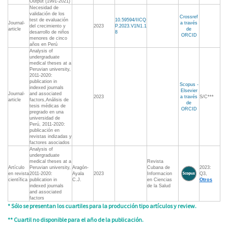
Output (1991-2021)
Necesidad de
validación de los
Crossref
test de evaluación
10.59594/IICQ
Journal-
a través
del crecimiento y
2023
P.2023.V1N1.1
article
de
desarrollo de niños
8
ORCID
menores de cinco
años en Perú
Analysis of
undergraduate
medical theses at a
Peruvian university,
2011-2020:
publication in
Scopus -
indexed journals
Elsevier
Journal-
and associated
2023
a través
S/C***
article
factors,Análisis de
de
tesis médicas de
ORCID
pregrado en una
universidad de
Perú, 2011-2020:
publicación en
revistas indizadas y
factores asociados
Analysis of
undergraduate
medical theses at a
Revista
Artículo
Peruvian university,
Aragón-
Cubana de
2023:
en revista
2011-2020:
Ayala
2023
Informacion
Q3,
científica
publication in
C.J.
en Ciencias
Otros
indexed journals
de la Salud
and associated
factors
* Sólo se presentan los cuartiles para la producción tipo artículos y review.
** Cuartil no disponible para el año de la publicación.