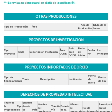
*** La revista no tiene cuartil en el año de la publicación.
OTRAS PRODUCCIONES
Año de
Título de la
Tipo de Producción
Título
Producción
fuente
PROYECTOS DE INVESTIGACIÓN
Sub
Fecha
Tipo
Área
Fecha
Inv.
Título
Descripción
Institución
área
de
Proyecto
OCDE
Fin
Principal
OCDE
Inicio
PROYECTOS IMPORTADOS DE ORCID
Fecha
Tipo de
Fecha
Título
Descripción
Institución
de
financiamiento
de Fin
Inicio
DERECHOS DE PROPIEDAD INTELECTUAL
Título de
Entidad
Nombre
Número
Participac
la
Tipo
donde
Trámite
Estado
del
de
Rol de
en los
Propiedad
de
se
País
vía
de la
propietario
registrode
participación
derechos 