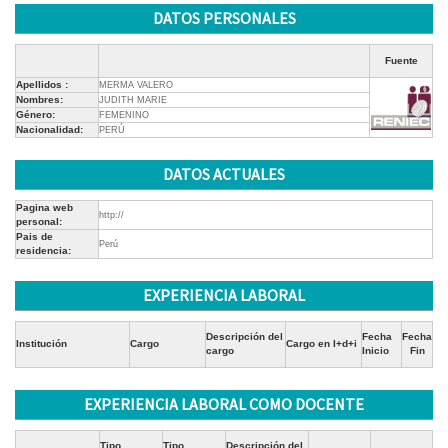
DATOS PERSONALES
Fuente
Apellidos :
MERMA VALERO
Nombres:
JUDITH MARIE
Género:
FEMENINO
Nacionalidad:
PERÚ
DATOS ACTUALES
Pagina web
http://
personal:
Pais de
Perú
residencia:
EXPERIENCIA LABORAL
Descripción del
Fecha
Fecha
Institución
Cargo
Cargo en I+d+i
cargo
Inicio
Fin
EXPERIENCIA LABORAL COMO DOCENTE
Tipo
Tipo
Descripción del