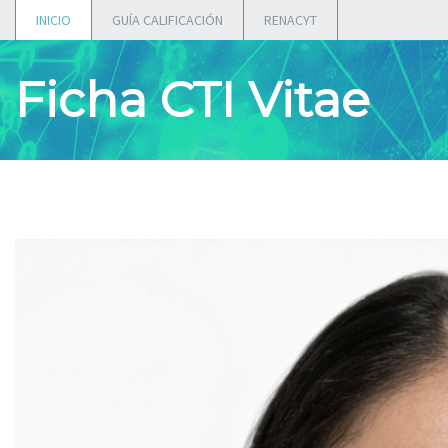
INICIO
GUÍA CALIFICACIÓN
RENACYT
Ficha CTI Vitae