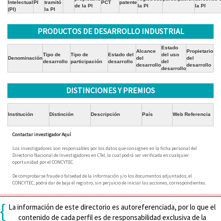
Intelectual
PI
tramitó
PCT
patente
de la PI
la PI
la PI
(PI)
la PI
PRODUCTOS DE DESARROLLO INDUSTRIAL
Estado
Alcance
Propietario
Tipo de
Tipo de
Estado del
del uso
Denominación
del
del
desarrollo
participación
desarrollo
del
desarrollo
desarrollo
desarrollo
DISTINCIONES Y PREMIOS
Institución
Distinción
Descripción
País
Web Referencia
Contactar investigador Aquí
Los investigadores son responsables por los datos que consignen en la ficha personal del
Directorio Nacional de Investigadores en CTeI, la cual podrá ser verificada en cualquier
oportunidad por el CONCYTEC.
De comprobarse fraude o falsedad de la información y/o los documentos adjuntados, el
CONCYTEC, podrá dar de baja el registro, sin perjuicio de iniciar las acciones, correspondientes.
{
La información de este directorio es autoreferenciada, por lo que el
contenido de cada perfil es de responsabilidad exclusiva de la