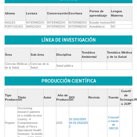
Forma de
Lengua
Idioma
Lectura
Conversación
Escritura
aprendizaje
Materna
INGLES
INTERMEDIO
INTERMEDIO
INTERMEDIO
Estudio Instituto
NO
PORTUGUES
AVANZADO
INTERMEDIO
INTERMEDIO
Autodidacta
NO
LÍNEA DE INVESTIGACIÓN
Temática
Temática Médica
Área
Sub área
Disciplina
Ambiental
y de la Salud
Ciencias Médicas y
Ciencias de la
Salud pública
de la Salud
Salud
PRODUCCIÓN CIENTÍFICA
Cuartil
Tipo
Año de
de
Título
Autor
DOI
Revista
Fuente
Producción
Producción
ScimagoJR
o JCR*
Uncovering
research patterns
of a middle-income
Crossref
country: A
10.1101/2025.
a través
Preprint
Comprehensive
2025
03.03.2532325
de
Study of Peru’s
2
ORCID
Specialized Health
Institutes’ Scientific