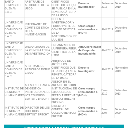
SANTO
ARBITRAJE DE
CIENTÍFICOS
Docente
Setiembre
Diciembre
DOMINGO DE
ARTICULOS DE LA
DOBLE CIEGO, QUE
Investigador
2018
2019
GUZMAN
USDG
SE PUBLICA EN LA
S.A.C.
REVISTA CÁTEDRA
DE LA USDG
DOCENTE
UNIVERSIDAD
INVESTIGADOR Y
INTEGRANTE DE
SANTO
FORMO PARTE DE
Otros cargos
COMITE DE ETICA
Diciembre
DOMINGO DE
COMITE DE ETICA
relacionados a
Abril 2019
DE LA
2019
GUZMAN
DE LA
(I+D+i)
INVESTIGACION
S.A.C.
INVESTIGACION DE
LA USDG
UNIVERSIDAD
ORGANIZADOR DE
SANTO
ORGANIZADOR DE
Jefe/Coordinador
LA PRIMERA FERIA
Diciembre
DOMINGO DE
LA PRIMERA FERIA
de Grupo de
Abril 2019
CIENTIFICA DE LA
2019
GUZMAN
DE INVESTIGACIÓN
investigación
USDG
S.A.C.
ARBITRAJE DE
UNIVERSIDAD
ARTÍCULOS
SANTO
ARBITRAJE DE
CIENTÍFICOS QUE
Docente
Noviembre
DOMINGO DE
ARTICULOS DOBLE
Abril 2019
SE PUBLICA EN LA
Investigador
2019
GUZMAN
CIEGO
REVISTA CÁTEDRA
S.A.C.
DE LA USDG
ASESOR EN EL
ASESOR DEL AREA
AREA DE GESTION
INSTITUTO DE
DE GESTION
INSTITUCIONAL DE
Otros cargos
Enero
Setiembre
CIENCIAS Y
INSTITUCIONAL DE
LOS COLEGIOS
relacionados a
2010
2013
HUMANIDADES
LOS COLEGIOS
BERTOLT BRECHT Y
(I+D+i)
BERTOTL BRECHT
BERTOLT BRECHT
BREZING
DIRECTOR
INSTITUTO DE
DIRECTOR DE LOS
Otros cargos
GENERAL DEL
Enero
Diciembre
CIENCIAS Y
COLEGIOS
relacionados a
COLEGIO BERTOLT
2004
2009
HUMANIDADES
BERTOLT BRECHT
(I+D+i)
BRECHT