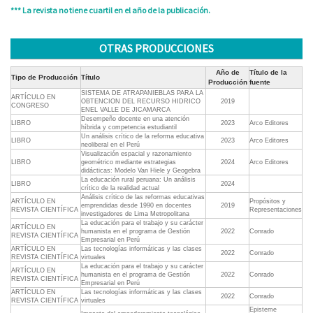
*** La revista no tiene cuartil en el año de la publicación.
OTRAS PRODUCCIONES
Año de
Título de la
Tipo de Producción
Título
Producción
fuente
SISTEMA DE ATRAPANIEBLAS PARA LA
ARTÍCULO EN
OBTENCION DEL RECURSO HIDRICO
2019
CONGRESO
ENEL VALLE DE JICAMARCA
Desempeño docente en una atención
LIBRO
2023
Arco Editores
híbrida y competencia estudiantil
Un análisis crítico de la reforma educativa
LIBRO
2023
Arco Editores
neoliberal en el Perú
Visualización espacial y razonamiento
LIBRO
geométrico mediante estrategias
2024
Arco Editores
didácticas: Modelo Van Hiele y Geogebra
La educación rural peruana: Un análisis
LIBRO
2024
crítico de la realidad actual
Análisis crítico de las reformas educativas
ARTÍCULO EN
Propósitos y
emprendidas desde 1990 en docentes
2019
REVISTA CIENTÍFICA
Representaciones
investigadores de Lima Metropolitana
La educación para el trabajo y su carácter
ARTÍCULO EN
humanista en el programa de Gestión
2022
Conrado
REVISTA CIENTÍFICA
Empresarial en Perú
ARTÍCULO EN
Las tecnologías informáticas y las clases
2022
Conrado
REVISTA CIENTÍFICA
virtuales
La educación para el trabajo y su carácter
ARTÍCULO EN
humanista en el programa de Gestión
2022
Conrado
REVISTA CIENTÍFICA
Empresarial en Perú
ARTÍCULO EN
Las tecnologías informáticas y las clases
2022
Conrado
REVISTA CIENTÍFICA
virtuales
Episteme