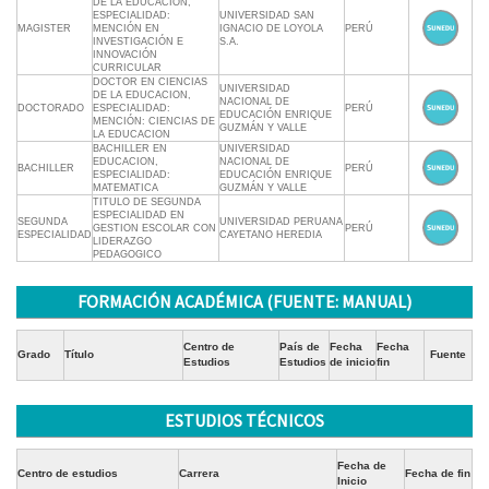
DE LA EDUCACIÓN,
ESPECIALIDAD:
UNIVERSIDAD SAN
MAGISTER
MENCIÓN EN
IGNACIO DE LOYOLA
PERÚ
INVESTIGACIÓN E
S.A.
INNOVACIÓN
CURRICULAR
DOCTOR EN CIENCIAS
UNIVERSIDAD
DE LA EDUCACION,
NACIONAL DE
DOCTORADO
ESPECIALIDAD:
PERÚ
EDUCACIÓN ENRIQUE
MENCIÓN: CIENCIAS DE
GUZMÁN Y VALLE
LA EDUCACION
BACHILLER EN
UNIVERSIDAD
EDUCACION,
NACIONAL DE
BACHILLER
PERÚ
ESPECIALIDAD:
EDUCACIÓN ENRIQUE
MATEMATICA
GUZMÁN Y VALLE
TITULO DE SEGUNDA
ESPECIALIDAD EN
SEGUNDA
UNIVERSIDAD PERUANA
GESTION ESCOLAR CON
PERÚ
ESPECIALIDAD
CAYETANO HEREDIA
LIDERAZGO
PEDAGOGICO
FORMACIÓN ACADÉMICA (FUENTE: MANUAL)
Centro de
País de
Fecha
Fecha
Grado
Título
Fuente
Estudios
Estudios
de inicio
fin
ESTUDIOS TÉCNICOS
Fecha de
Centro de estudios
Carrera
Fecha de fin
Inicio