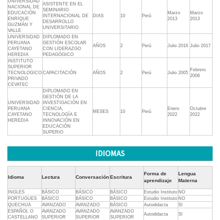
UNIVERSIDAD
ASISTENTE EN EL
NACIONAL DE
SEMINARIO
EDUCACIÓN
Marzo
Marzo
INTERNACIONAL DE
DIAS
10
Perú
ENRIQUE
2013
2013
DESARROLLO
GUZMÁN Y
UNIVERSITARIO
VALLE
UNIVERSIDAD
DIPLOMADO EN
PERUANA
GESTIÓN ESCOLAR
AÑOS
2
Perú
Julio 2016
Julio 2017
CAYETANO
CON LIDERAZGO
HEREDIA
PEDAGÓGICO
INSTITUTO
SUPERIOR
Febrero
TECNOLOGICO
CAPACITACIÓN
AÑOS
2
Perú
Julio 2005
2006
PRIVADO
CEVATEC
DIPLOMADO EN
GESTIÓN DE LA
UNIVERSIDAD
INVESTIGACIÓN EN
PERUANA
CIENCIA,
Enero
Octubre
MESES
10
Perú
CAYETANO
TECNOLOGÍA E
2022
2022
HEREDIA
INNOVACIÓN EN
EDUCACIÓN
SUPERIO
IDIOMAS
Forma de
Lengua
Idioma
Lectura
Conversación
Escritura
aprendizaje
Materna
INGLES
BÁSICO
BÁSICO
BÁSICO
Estudio Instituto
NO
PORTUGUES
BÁSICO
BÁSICO
BÁSICO
Estudio Instituto
NO
QUECHUA
AVANZADO
AVANZADO
BÁSICO
Autodidacta
SI
ESPAÑOL O
AVANZADO
AVANZADO
AVANZADO
Autodidacta
SI
CASTELLANO
SUPERIOR
SUPERIOR
SUPERIOR