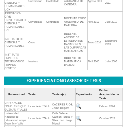
Universidad
Contratado
AYUDANTIA DE
Agosto 2011
CIENCIAS Y
2011
CATEDRA
HUMANIDADES
UCH
ASOCIACION
CIVIL
DOCENTE COMO
UNIVERSIDAD DE
Universidad
Contratado
AYUDANTIA DE
Abril 2011
Julio 2011
CIENCIAS Y
CÁTEDRA
HUMANIDADES
UCH
DOCENTE
ASESOR DE
INSTITUTO DE
ESTUDIANTES
Diciembre
CIENCIAS Y
Otros
Enero 2010
GANADORES DE
2013
HUMANIDADES
LAS OLIMPIADAS
MATEMATICAS
INSTITUTO
SUPERIOR
DOCENTE DE
TECNOLOGICO
Instituto
MATEMATICA
Abril 2006
Julio 2006
PRIVADO
BASICA I
CEVATEC
EXPERIENCIA COMO ASESOR DE TESIS
Fecha
Universidad
Tesis
Tesista(s)
Repositorio
Aceptación de
Tesis
UNIV.NAC.DE
CACERES RIOS,
EDUC. ENRIQUE
Licenciado / Título
Febrero 2024
Jeime Deigoro
GUZMAN Y VALLE
Universidad
Calle Salazar,
Nacional de
Carmen Teresa y
Licenciado / Título
Octubre 2024
Educación Enrique
Silva Diaz, Jorge
Guzmán y Valle
Miguel