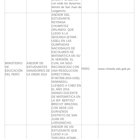
con sede los duraznos
distrito de San Juan de
Lurigancho.
ASESOR DEL
ESTUDIANTE
REYNAGA
CHUMPITAZ
ORLANDO, QUE
LLEGO A LA
SEGUNDA (ETAPA -
UGEL) EN LAS
OLIMPIADAS
NACIONALES DE
ESCOLARES DE
MATEMÁTICA EN SU
XI VERSIÓN, EL
MINISTERIO
ASESOR DE
CUAL HA SIDO
DE
ESTUDIANTES
RECONOCIDO CON
PERÚ
www.minedu.edu.gob.pe
EDUCACIÓN
GANADORES DE
UNA RESOLUCION
DEL PERÚ
LA ONEM 2014
DIRECTORAL
N°007309-2014-UGEL
05/MINEDU,
LLEVADO A CABO EN
EL AÑO 2014,
SIENDO DOCENTE
DE MATEMÁTICA EN
LA IEP. BERTOLT
BRECHT BREZING,
CON SEDE LOS
DURAZNOS
DISTRITO DE SAN
JUAN DE
LURIGANCHO.
ASESOR DE UN
ESTUDIANTE QUE
LLEGO A LA
TERCERA (ETAPA -