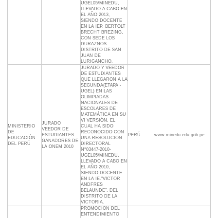
UGEL05/MINEDU,
LLEVADO A CABO EN
EL AÑO 2013,
SIENDO DOCENTE
EN LA IEP. BERTOLT
BRECHT BREZING,
CON SEDE LOS
DURAZNOS
DISTRITO DE SAN
JUAN DE
LURIGANCHO.
JURADO Y VEEDOR
DE ESTUDIANTES
QUE LLEGARON A LA
SEGUNDA(ETAPA -
UGEL) EN LAS
OLIMPIADAS
NACIONALES DE
ESCOLARES DE
MATEMÁTICA EN SU
VI VERSIÓN, EL
JURADO
MINISTERIO
CUAL HA SIDO
VEEDOR DE
DE
RECONOCIDO CON
ESTUDIANTES
PERÚ
www.minedu.edu.gob.pe
EDUCACIÓN
UNA RESOLUCION
GANADORES DE
DEL PERÚ
DIRECTORAL
LA ONEM 2010
N°03447-2010-
UGEL05/MINEDU,
LLEVADO A CABO EN
EL AÑO 2010,
SIENDO DOCENTE
EN LA IE."VICTOR
ANDFRES
BELAUNDE", DEL
DISTRITO DE LA
VICTORIA.
PROMOCION DEL
ENTENDIMIENTO