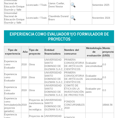
Universidad
Nacional de
Llanos Cuellar,
Licenciado / Título
Setiembre 2025
Educación Enrique
Denni Nestor
Guzmán y Valle
Universidad
Nacional de
Clavelinda Durand
Licenciado / Título
Noviembre 2024
Educación Enrique
Bravo
Guzmán y Valle
EXPERIENCIA COMO EVALUADOR Y/O FORMULADOR DE
PROYECTOS
Metodología
Monto
Tipo de
Tipo de
Entidad
Nombre del
Ańo
de
proyecto
experiencia
proyecto
financiadora
concurso
evaluación
(USD)
UNIVERSIDAD
PRIMERA
Experiencia
SANTO
CONVOCATORIA
Evaluador
como
2018
Otros
0.0
DOMINGO DE
DE ARTÍCULOS
único/individual
Evaluador
GUZMAN S.A.C.
CIENTÍFICOS
UNIVERSIDAD
PRIMERA
Experiencia
SANTO
CONVOCATORIA
Evaluador
como
2018
Otros
0.0
DOMINGO DE
DE ARTÍCULOS
único/individual
Evaluador
GUZMAN S.A.C.
CIENTÍFICOS
UNIVERSIDAD
COMITÉ DE
Experiencia
SANTO
ÉTICA EN LA
Evaluador por
como
2019
Otros
0.0
DOMINGO DE
INVESTIGACIÓN
pares
Evaluador
GUZMAN S.A.C.
DE PROYECTOS
Experiencia
Proyectos de
UNIVERSIDAD
como
FONDOS
transferencia
SANTO
formulador(sólo
2019
CONCURSABLES
16944.56
de
DOMINGO DE
proyectos
2019
tecnológica
GUZMAN S.A.C.
ganados)
Experiencia
Proyectos de
UNIVERSIDAD
como
FONDOS