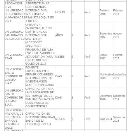
ASOCIACION
ASISTENTE EN LA
CIVIL
CONFERENCIA
UNIVERSIDAD
INTERNACIONAL
Febrero
Febrero
HORAS
5
Perú
DE CIENCIAS Y
"MATEMÁTICA
2016
2016
HUMANIDADES
REALISTA:LO QUE ES
UCH
Y NO ES"
OFIMATICA
EMPRESARIAL CON
UNIVERSIDAD
CERTIFICACION
Setiembre
Agosto
SAN IGNACIO
INTERNACIONAL
AÑOS
2
Perú
2014
2015
DE LOYOLA S.A
MASTER EN
MICROSOFT
SPECIALIST
PROGRAMA DE ALTA
ESPECIALIZACIÓN EN
UNIVERSIDAD
Enero
Febrero
ALTA GESTIÓN PARA
MESES
2
Perú
ESAN
2017
2017
DIRECTORES DE
COLEGIOS 2017
PONENTE
UNIVERSIDAD
EXPOSITOR EN EL
SANTO
PRIMER CONGRESO
Noviembre
Noviembre
DOMINGO DE
DIAS
3
Perú
INTERNACIONAL DE
2019
2019
GUZMAN
INVESTIGACIÓN
S.A.C.
MULTIDISCIPLINARIA
CAPACITACIÓN PARA
UNIVERSIDAD
LA ELABORACION DE
SANTO
INSTRUMENTOS DE
Diciembre
Diciembre
DOMINGO DE
DIAS
3
Perú
EVALUACIÓN PARA EL
2019
2019
GUZMAN
DESARROLLO DE
S.A.C.
COMPETENCIAS
UNIVERSIDAD
NACIONAL DE
CAPACITACIÓN EN
EDUCACIÓN
INTERCULTURALIDAD
Setiembre
MESES
2
Perú
Julio 2014
ENRIQUE
BASICA DE LA
2014
GUZMÁN Y
LENGUA QUECHUA
VALLE