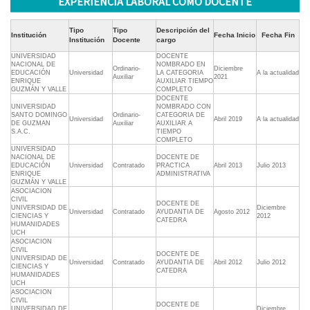
EXPERIENCIA LABORAL COMO DOCENTE
Tipo
Tipo
Descripción del
Institución
Fecha Inicio
Fecha Fin
Institución
Docente
cargo
UNIVERSIDAD
DOCENTE
NACIONAL DE
NOMBRADO EN
Ordinario-
Diciembre
EDUCACIÓN
Universidad
LA CATEGORIA
A la actualidad
Auxiliar
2021
ENRIQUE
AUXILIAR TIEMPO
GUZMÁN Y VALLE
COMPLETO
DOCENTE
UNIVERSIDAD
NOMBRADO CON
SANTO DOMINGO
Ordinario-
CATEGORIA DE
Universidad
Abril 2019
A la actualidad
DE GUZMAN
Auxiliar
AUXILIAR A
S.A.C.
TIEMPO
COMPLETO
UNIVERSIDAD
NACIONAL DE
DOCENTE DE
EDUCACIÓN
Universidad
Contratado
PRACTICA
Abril 2013
Julio 2013
ENRIQUE
ADMINISTRATIVA
GUZMÁN Y VALLE
ASOCIACION
CIVIL
DOCENTE DE
UNIVERSIDAD DE
Diciembre
Universidad
Contratado
AYUDANTIA DE
Agosto 2012
CIENCIAS Y
2012
CATEDRA
HUMANIDADES
UCH
ASOCIACION
CIVIL
DOCENTE DE
UNIVERSIDAD DE
Universidad
Contratado
AYUDANTIA DE
Abril 2012
Julio 2012
CIENCIAS Y
CATEDRA
HUMANIDADES
UCH
ASOCIACION
CIVIL
DOCENTE DE
UNIVERSIDAD DE
Diciembre