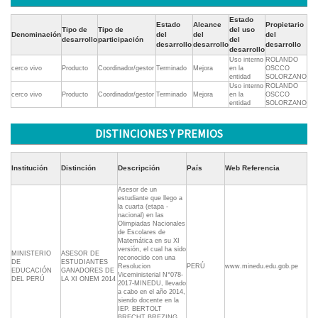
Estado
Estado
Alcance
Propietario
Tipo de
Tipo de
del uso
Denominación
del
del
del
desarrollo
participación
del
desarrollo
desarrollo
desarrollo
desarrollo
Uso interno
ROLANDO
cerco vivo
Producto
Coordinador/gestor
Terminado
Mejora
en la
OSCCO
entidad
SOLORZANO
Uso interno
ROLANDO
cerco vivo
Producto
Coordinador/gestor
Terminado
Mejora
en la
OSCCO
entidad
SOLORZANO
DISTINCIONES Y PREMIOS
Institución
Distinción
Descripción
País
Web Referencia
Asesor de un
estudiante que llego a
la cuarta (etapa -
nacional) en las
Olimpiadas Nacionales
de Escolares de
Matemática en su XI
versión, el cual ha sido
MINISTERIO
ASESOR DE
reconocido con una
DE
ESTUDIANTES
Resolucion
PERÚ
www.minedu.edu.gob.pe
EDUCACIÓN
GANADORES DE
Viceministerial N°078-
DEL PERÚ
LA XI ONEM 2014
2017-MINEDU, llevado
a cabo en el año 2014,
siendo docente en la
IEP. BERTOLT
BRECHT BREZING,