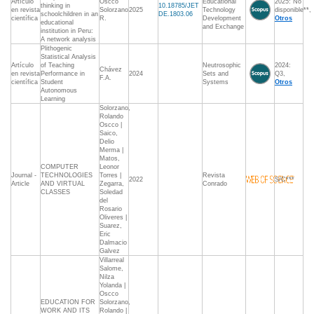
Artículo
Oscco
Educational
2025: No
thinking in
10.18785/JET
en revista
Solorzano
2025
Technology
disponible**,
schoolchildren in an
DE.1803.06
científica
R.
Development
Otros
educational
and Exchange
institution in Peru:
A network analysis
Plithogenic
Statistical Analysis
Artículo
of Teaching
Neutrosophic
2024:
Chávez
en revista
Performance in
2024
Sets and
Q3,
F.A.
científica
Student
Systems
Otros
Autonomous
Learning
Solorzano,
Rolando
Oscco |
Saico,
Delio
Merma |
Matos,
COMPUTER
Leonor
Journal -
TECHNOLOGIES
Torres |
Revista
2022
S/C***
Article
AND VIRTUAL
Zegarra,
Conrado
CLASSES
Soledad
del
Rosario
Oliveres |
Suarez,
Eric
Dalmacio
Galvez
Villarreal
Salome,
Nilza
Yolanda |
Oscco
EDUCATION FOR
Solorzano,
WORK AND ITS
Rolando |