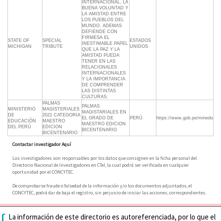
INTERNACIONAL, LA
BUENA VOLUNTAD Y
LA AMISTAD ENTRE
LOS PUEBLOS DEL
MUNDO. ADEMAS
DEFIENDE CON
FIRMESA EL
STATE OF
SPECIAL
ESTADOS
INESTIMABLE PAPEL
MICHIGAN
TRIBUTE
UNIDOS
QUE LA PAZ Y LA
AMISTAD PUEDA
TENER EN LAS
RELACIONALES
INTERNACIONALES
Y LA IMPORTANCIA
DE COMPRENDER
LAS DISTINTAS
CULTURAS.
PALMAS
PALMAS
MINISTERIO
MAGISTERIALES
MAGISTARIALES EN
DE
2021 CATEGORIA
EL GRADO DE
PERÚ
https://www.gob.pe/minedu
EDUCACIÓN
MAESTRO
MAESTRO EDICION
DEL PERÚ
EDICION
BICENTENARIO
BICENTENARIO
Contactar investigador Aquí
Los investigadores son responsables por los datos que consignen en la ficha personal del
Directorio Nacional de Investigadores en CTeI, la cual podrá ser verificada en cualquier
oportunidad por el CONCYTEC.
De comprobarse fraude o falsedad de la información y/o los documentos adjuntados, el
CONCYTEC, podrá dar de baja el registro, sin perjuicio de iniciar las acciones, correspondientes.
{
La información de este directorio es autoreferenciada, por lo que el