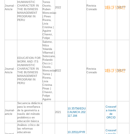
HUMANISTIC
Torres
Journal -
CHARACTER IN
Osorio,
Revista
2022
S/C***
Article
THE BUSINESS
Ruben
Conrado
MANAGEMENT
Wenceslao
PROGRAM IN
| Pines
PERU
Rivera,
Livia
Cristina |
Aguirre
Chavez,
Felipe
Salome,
Nilza
Yolanda
Villarreal |
Solorzano,
EDUCATION FOR
Rolando
WORK AND ITS
Oscco |
HUMANISTIC
Osorio,
Journal -
CHARACTER IN
Revista
Wenceslao
2022
S/C***
Article
THE BUSINESS
Conrado
Torres |
MANAGEMENT
Rivera,
PROGRAM IN
Livia
PERU
Cristina
Pinas |
Chavez,
Felipe
Aguirre
Secuencia didáctica
para la enseñanza
Crossref
10.35756/EDU
Journal-
de la geometría a
a través
2021
CAUMCH.202
article
través del método
de
117.184
problémico en
ORCID
educación básica
Análisis crítico de
las reformas
Crossref
educativas
10.20511/PYR