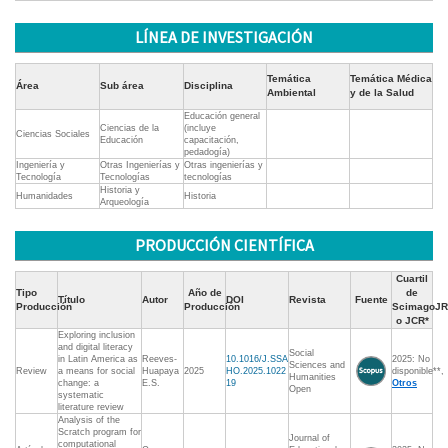
LÍNEA DE INVESTIGACIÓN
Temática
Temática Médica
Área
Sub área
Disciplina
Ambiental
y de la Salud
Educación general
Ciencias de la
(incluye
Ciencias Sociales
Educación
capacitación,
pedadogía)
Ingeniería y
Otras Ingenierías y
Otras ingenierías y
Tecnología
Tecnologías
tecnologías
Historia y
Humanidades
Historia
Arqueología
PRODUCCIÓN CIENTÍFICA
Cuartil
Tipo
Año de
de
Título
Autor
DOI
Revista
Fuente
Producción
Producción
ScimagoJR
o JCR*
Exploring inclusion
and digital literacy
Social
in Latin America as
Reeves-
10.1016/J.SSA
2025: No
Sciences and
Review
a means for social
Huapaya
2025
HO.2025.1022
disponible**,
Humanities
change: a
E.S.
19
Otros
Open
systematic
literature review
Analysis of the
Scratch program for
Journal of
computational