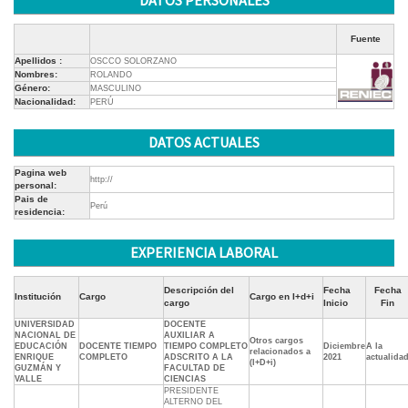
DATOS PERSONALES
Fuente
Apellidos :
OSCCO SOLORZANO
Nombres:
ROLANDO
Género:
MASCULINO
Nacionalidad:
PERÚ
DATOS ACTUALES
Pagina web
http://
personal:
Pais de
Perú
residencia:
EXPERIENCIA LABORAL
Descripción del
Fecha
Fecha
Institución
Cargo
Cargo en I+d+i
cargo
Inicio
Fin
UNIVERSIDAD
DOCENTE
NACIONAL DE
AUXILIAR A
Otros cargos
EDUCACIÓN
DOCENTE TIEMPO
TIEMPO COMPLETO
Diciembre
A la
relacionados a
ENRIQUE
COMPLETO
ADSCRITO A LA
2021
actualida
(I+D+i)
GUZMÁN Y
FACULTAD DE
VALLE
CIENCIAS
PRESIDENTE
ALTERNO DEL