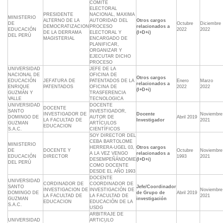
COMITE
ELECTORAL
PRESIDENTE
NACIONAL, MAXIMA
MINISTERIO
ALTERNO DE LA
AUTORIDAD DEL
Otros cargos
DE
Octubre
Diciembre
DEMOCRATIZACION
PROCESO
relacionados a
EDUCACIÓN
2022
2022
DE LA DERRAMA
ELECTORAL Y
(I+D+i)
DEL PERÚ
MAGISTERIAL
ENCARGADO DE
PLANIFICAR,
ORGANIZAR Y
EJECUTAR DICHO
PROCESO
UNIVERSIDAD
JEFE DE LA
NACIONAL DE
OFICINA DE
Otros cargos
EDUCACIÓN
JEFATURA DE
PATENTADOS DE LA
Enero
Marzo
relacionados a
ENRIQUE
PATENTADOS
OFICINA DE
2022
2022
(I+D+i)
GUZMÁN Y
TRASFERENCIA
VALLE
TECNOLOGICA
UNIVERSIDAD
DOCENTE
DOCENTE
SANTO
INVESTIGADOR,
INVESTIGADOR DE
Docente
Noviembre
DOMINGO DE
AUTOR DE
Abril 2019
LA FACULTAD DE
Investigador
2021
GUZMAN
ARTÍCULOS
EDUCACION
S.A.C.
CIENTÍFICOS
SOY DIRECTOR DEL
CEBA BARTOLOME
MINISTERIO
HERRERA-UGEL 03,
Otros cargos
DE
DOCENTE Y
Octubre
Noviembre
A LA VEZ VENGO
relacionados a
EDUCACIÓN
DIRECTOR
1993
2021
DESEMPEÑÁNDOME
(I+D+i)
DEL PERÚ
COMO DOCENTE
DESDE EL AÑO 1993
DOCENTE
UNIVERSIDAD
CORDINADOR DE
COORDINADOR DE
SANTO
Jefe/Coordinador
INVESTIGACION DE
INVESTIGACIÓN DE
Noviembre
DOMINGO DE
de Grupo de
Abril 2019
LA FACULTAD DE
LA FACULTAD DE
2021
GUZMAN
investigación
EDUCACION
EDUCACIÓN DE LA
S.A.C.
USDG
ARBITRAJE DE
UNIVERSIDAD
ARTICULO