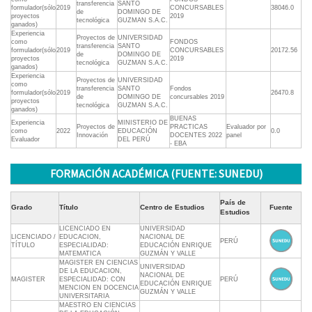
transferencia
SANTO
formulador(sólo
2019
CONCURSABLES
38046.0
de
DOMINGO DE
proyectos
2019
tecnológica
GUZMAN S.A.C.
ganados)
Experiencia
Proyectos de
UNIVERSIDAD
como
FONDOS
transferencia
SANTO
formulador(sólo
2019
CONCURSABLES
20172.56
de
DOMINGO DE
proyectos
2019
tecnológica
GUZMAN S.A.C.
ganados)
Experiencia
Proyectos de
UNIVERSIDAD
como
transferencia
SANTO
Fondos
formulador(sólo
2019
26470.8
de
DOMINGO DE
concursables 2019
proyectos
tecnológica
GUZMAN S.A.C.
ganados)
BUENAS
Experiencia
MINISTERIO DE
Proyectos de
PRACTICAS
Evaluador por
como
2022
EDUCACIÓN
0.0
Innovación
DOCENTES 2022
panel
Evaluador
DEL PERÚ
- EBA
FORMACIÓN ACADÉMICA (FUENTE: SUNEDU)
País de
Grado
Título
Centro de Estudios
Fuente
Estudios
LICENCIADO EN
UNIVERSIDAD
LICENCIADO /
EDUCACION,
NACIONAL DE
PERÚ
TÍTULO
ESPECIALIDAD:
EDUCACIÓN ENRIQUE
MATEMATICA
GUZMÁN Y VALLE
MAGISTER EN CIENCIAS
UNIVERSIDAD
DE LA EDUCACION,
NACIONAL DE
MAGISTER
ESPECIALIDAD: CON
PERÚ
EDUCACIÓN ENRIQUE
MENCION EN DOCENCIA
GUZMÁN Y VALLE
UNIVERSITARIA
MAESTRO EN CIENCIAS