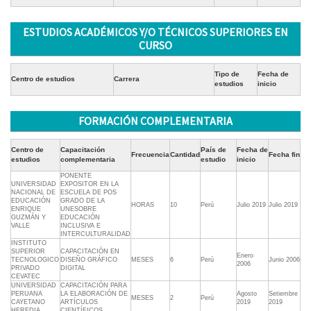
ESTUDIOS ACADÉMICOS Y/O TÉCNICOS SUPERIORES EN
CURSO
Tipo de
Fecha de
Centro de estudios
Carrera
estudios
inicio
FORMACIÓN COMPLEMENTARIA
Centro de
Capacitación
País de
Fecha de
Frecuencia
Cantidad
Fecha fin
estudios
complementaria
estudio
inicio
PONENTE
UNIVERSIDAD
EXPOSITOR EN LA
NACIONAL DE
ESCUELA DE POS
EDUCACIÓN
GRADO DE LA
HORAS
10
Perú
Julio 2019
Julio 2019
ENRIQUE
UNESOBRE
GUZMÁN Y
EDUCACIÓN
VALLE
INCLUSIVA E
INTERCULTURALIDAD
INSTITUTO
SUPERIOR
CAPACITACIÓN EN
Enero
TECNOLOGICO
DISEÑO GRÁFICO
MESES
6
Perú
Junio 2006
2006
PRIVADO
DIGITAL
CEVATEC
UNIVERSIDAD
CAPACITACIÓN PARA
PERUANA
LA ELABORACIÓN DE
Agosto
Setiembre
MESES
2
Perú
CAYETANO
ARTÍCULOS
2019
2019
HEREDIA
CIENTÍFICOS