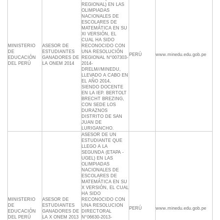
REGIONAL) EN LAS
OLIMPIADAS
NACIONALES DE
ESCOLARES DE
MATEMÁTICA EN SU
XI VERSIÓN, EL
CUAL HA SIDO
MINISTERIO
ASESOR DE
RECONOCIDO CON
DE
ESTUDIANTES
UNA RESOLUCIÓN
PERÚ
www.minedu.edu.gob.pe
EDUCACIÓN
GANADORES DE
REGIONAL N°007303-
DEL PERÚ
LA ONEM 2014
2014-
DRELM//MINEDU,
LLEVADO A CABO EN
EL AÑO 2014,
SIENDO DOCENTE
EN LA IEP. BERTOLT
BRECHT BREZING,
CON SEDE LOS
DURAZNOS
DISTRITO DE SAN
JUAN DE
LURIGANCHO.
ASESOR DE UN
ESTUDIANTE QUE
LLEGO A LA
SEGUNDA (ETAPA -
UGEL) EN LAS
OLIMPIADAS
NACIONALES DE
ESCOLARES DE
MATEMÁTICA EN SU
X VERSIÓN, EL CUAL
HA SIDO
MINISTERIO
ASESOR DE
RECONOCIDO CON
DE
ESTUDIANTES
UNA RESOLUCION
PERÚ
www.minedu.edu.gob.pe
EDUCACIÓN
GANADORES DE
DIRECTORAL
DEL PERÚ
LA X ONEM 2013
N°06630-2013-