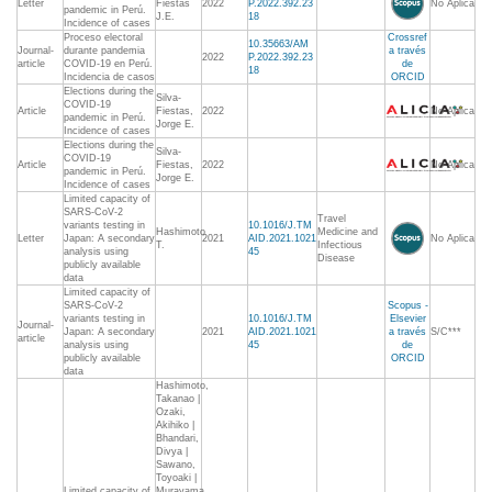
Letter
Fiestas
2022
P.2022.392.23
No Aplica
pandemic in Perú.
J.E.
18
Incidence of cases
Proceso electoral
Crossref
10.35663/AM
Journal-
durante pandemia
a través
2022
P.2022.392.23
article
COVID-19 en Perú.
de
18
Incidencia de casos
ORCID
Elections during the
Silva-
COVID-19
Article
Fiestas,
2022
No Aplica
pandemic in Perú.
Jorge E.
Incidence of cases
Elections during the
Silva-
COVID-19
Article
Fiestas,
2022
No Aplica
pandemic in Perú.
Jorge E.
Incidence of cases
Limited capacity of
SARS-CoV-2
Travel
variants testing in
10.1016/J.TM
Hashimoto
Medicine and
Letter
Japan: A secondary
2021
AID.2021.1021
No Aplica
T.
Infectious
analysis using
45
Disease
publicly available
data
Limited capacity of
SARS-CoV-2
Scopus -
variants testing in
10.1016/J.TM
Elsevier
Journal-
Japan: A secondary
2021
AID.2021.1021
a través
S/C***
article
analysis using
45
de
publicly available
ORCID
data
Hashimoto,
Takanao |
Ozaki,
Akihiko |
Bhandari,
Divya |
Sawano,
Toyoaki |
Limited capacity of
Murayama,