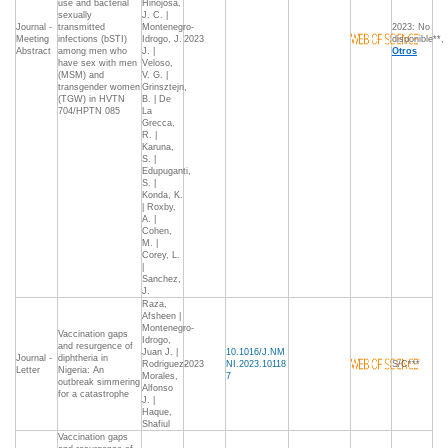
use and bacterial
Hinojosa,
sexually
J. C. |
Journal -
transmitted
Montenegro-
2023: No
Meeting
infections (bSTI)
Idrogo, J.
2023
disponible**,
Abstract
among men who
J. |
Otros
have sex with men
Veloso,
(MSM) and
V. G. |
transgender women
Grinsztejn,
(TGW) in HVTN
B. | De
704/HPTN 085
La
Grecca,
R. |
Karuna,
S. |
Edupuganti,
S. |
Konda, K.
| Roxby,
A. |
Cohen,
M. |
Corey, L.
|
Sanchez,
J.
Raza,
Afsheen |
Montenegro-
Vaccination gaps
Idrogo,
and resurgence of
Juan J. |
10.1016/J.NM
Journal -
diphtheria in
Rodriguez-
2023
NI.2023.10118
S/C***
Letter
Nigeria: An
Morales,
7
outbreak simmering
Alfonso
for a catastrophe
J. |
Haque,
Shafiul
Vaccination gaps