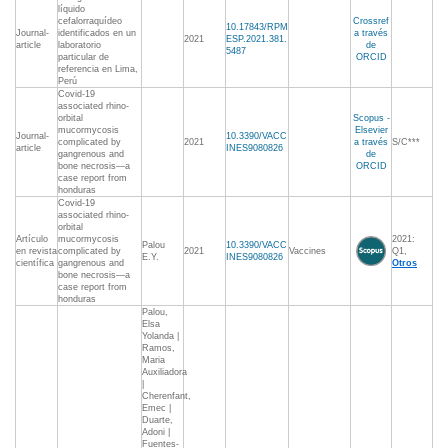
líquido
cefalorraquídeo
Crossref
10.17843/RPM
Journal-
identificados en un
a través
2021
ESP.2021.381.
article
laboratorio
de
5487
particular de
ORCID
referencia en Lima,
Perú
Covid-19
associated rhino-
orbital
Scopus -
mucormycosis
Elsevier
Journal-
10.3390/VACC
complicated by
2021
a través
S/C***
article
INES9080826
gangrenous and
de
bone necrosis—a
ORCID
case report from
honduras
Covid-19
associated rhino-
orbital
Artículo
mucormycosis
2021:
Palou
10.3390/VACC
en revista
complicated by
2021
Vaccines
Q1,
E.Y.
INES9080826
científica
gangrenous and
Otros
bone necrosis—a
case report from
honduras
Palou,
Elsa
Yolanda |
Ramos,
Maria
Auxiliadora
|
Cherenfant,
Emec |
Duarte,
Adoni |
Fuentes-