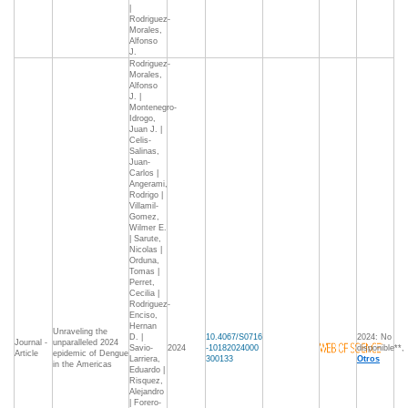
|
Rodriguez-
Morales,
Alfonso
J.
Rodriguez-
Morales,
Alfonso
J. |
Montenegro-
Idrogo,
Juan J. |
Celis-
Salinas,
Juan-
Carlos |
Angerami,
Rodrigo |
Villamil-
Gomez,
Wilmer E.
| Sarute,
Nicolas |
Orduna,
Tomas |
Perret,
Cecilia |
Rodriguez-
Enciso,
Hernan
Unraveling the
D. |
10.4067/S0716
2024: No
Journal -
unparalleled 2024
Savio-
2024
-10182024000
disponible**,
Article
epidemic of Dengue
Larriera,
300133
Otros
in the Americas
Eduardo |
Risquez,
Alejandro
| Forero-