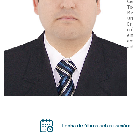
Ce
Te
Me
UN
En
cr
en
em
an
Fecha de última actualización: 