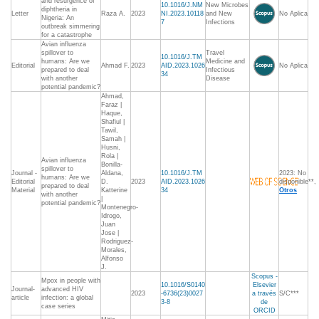
and resurgence of
10.1016/J.NM
New Microbes
diphtheria in
Letter
Raza A.
2023
NI.2023.10118
and New
No Aplica
Nigeria: An
7
Infections
outbreak simmering
for a catastrophe
Avian influenza
spillover to
Travel
10.1016/J.TM
humans: Are we
Medicine and
Editorial
Ahmad F.
2023
AID.2023.1026
No Aplica
prepared to deal
Infectious
34
with another
Disease
potential pandemic?
Ahmad,
Faraz |
Haque,
Shafiul |
Tawil,
Samah |
Husni,
Rola |
Avian influenza
Bonilla-
spillover to
Journal -
Aldana,
10.1016/J.TM
2023: No
humans: Are we
Editorial
D.
2023
AID.2023.1026
disponible**,
prepared to deal
Material
Katterine
34
Otros
with another
|
potential pandemic?
Montenegro-
Idrogo,
Juan
Jose |
Rodriguez-
Morales,
Alfonso
J.
Scopus -
Mpox in people with
10.1016/S0140
Elsevier
Journal-
advanced HIV
2023
-6736(23)0027
a través
S/C***
article
infection: a global
3-8
de
case series
ORCID