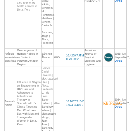
Sosa |
RESEARCH
Otros
care to primary
Nikitin,
health centers in
Benjamin
Lima, Peru
M. |
Ponticiello,
Matthew |
Benites,
Carlos M.
|
Sanchez,
Jorge |
Altice,
Frederick
L.
Reemergence of
American
Artículo
Human Rabies in
Sánchez-
Journal of
2025: No
10.4269/AJTM
en revista
an Endemic
Álvarez
2025
Tropical
disponible**,
H.25-0032
científica
Peruvian Amazon
C.
Medicine and
Otros
Region
Hygiene
Gomez,
David
Oliveros |
Machavariani,
Influence of Stigma
Eteri |
on Engagement in
Altice,
HIV Care and
Frederick
Adherence to
L. | de
Antiretroviral
Leon,
Therapy in
Samy
2024: No
Journal -
10.1007/S1046
Specialized HIV
Galvez |
2024
disponible**,
Article
1-024-04401-3
Clinics Targeting
Earnshaw,
Otros
Men Who Have
Valerie |
Sex with Men and
Montenegro-
Transgender
Idrogo,
Women in Lima,
Juan
Peru
Jose |
Sanchez,