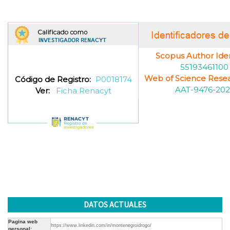
Scopus Author Ident
55193461100
Web of Science Resea
Código de Registro:
P0018174
AAT-9476-202
Ver:
Ficha Renacyt
DATOS ACTUALES
Pagina web
https://www.linkedin.com/in/montenegroidrogo/
personal: