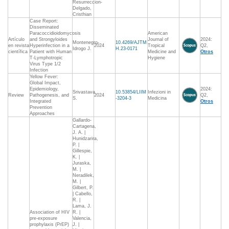
Resurreccion-
Delgado,
Cristhian
Case Report:
Disseminated
Paracoccidioidomycosis
American
Artículo
and Strongyloides
Journal of
2024:
Montenegro-
10.4269/AJTM
en revista
Hyperinfection in a
2024
Tropical
Q2,
Idrogo J.
H.23-0171
científica
Patient with Human
Medicine and
Otros
T-Lymphotropic
Hygiene
Virus Type 1/2
Infection
Yellow Fever:
Global Impact,
Epidemiology,
2024:
Srivastava
10.53854/LIIM
Infezioni in
Review
Pathogenesis, and
2024
Q2,
S.
-3204-3
Medicina
Integrated
Otros
Prevention
Approaches
Gallardo-
Cartagena,
J. A. |
Hunidzarira,
P. |
Gillespie,
K. |
Juraska,
M. |
Neradilek,
M. |
Gilbert, P.
| Cabello,
R. |
Lama, J.
Association of HIV
R. |
pre-exposure
Valencia,
prophylaxis (PrEP)
J. |