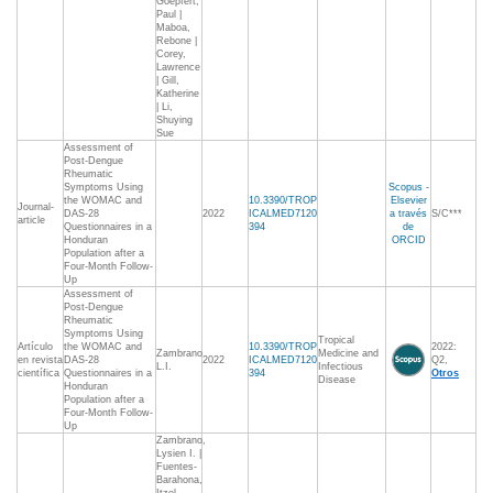
Goepfert,
Paul |
Maboa,
Rebone |
Corey,
Lawrence
| Gill,
Katherine
| Li,
Shuying
Sue
Assessment of
Post-Dengue
Rheumatic
Symptoms Using
Scopus -
the WOMAC and
10.3390/TROP
Elsevier
Journal-
DAS-28
2022
ICALMED7120
a través
S/C***
article
Questionnaires in a
394
de
Honduran
ORCID
Population after a
Four-Month Follow-
Up
Assessment of
Post-Dengue
Rheumatic
Symptoms Using
Tropical
Artículo
the WOMAC and
10.3390/TROP
2022:
Zambrano
Medicine and
en revista
DAS-28
2022
ICALMED7120
Q2,
L.I.
Infectious
científica
Questionnaires in a
394
Otros
Disease
Honduran
Population after a
Four-Month Follow-
Up
Zambrano,
Lysien I. |
Fuentes-
Barahona,