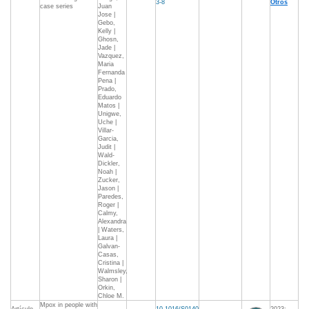
3-8
Otros
case series
Juan
Jose |
Gebo,
Kelly |
Ghosn,
Jade |
Vazquez,
Maria
Fernanda
Pena |
Prado,
Eduardo
Matos |
Unigwe,
Uche |
Villar-
Garcia,
Judit |
Wald-
Dickler,
Noah |
Zucker,
Jason |
Paredes,
Roger |
Calmy,
Alexandra
| Waters,
Laura |
Galvan-
Casas,
Cristina |
Walmsley,
Sharon |
Orkin,
Chloe M.
Mpox in people with