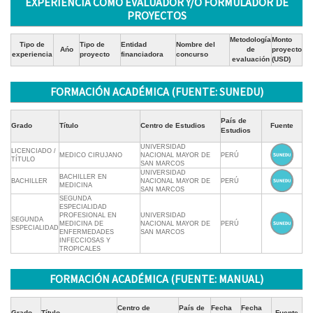
EXPERIENCIA COMO EVALUADOR Y/O FORMULADOR DE
PROYECTOS
Metodología
Monto
Tipo de
Tipo de
Entidad
Nombre del
Ańo
de
proyecto
experiencia
proyecto
financiadora
concurso
evaluación
(USD)
FORMACIÓN ACADÉMICA (FUENTE: SUNEDU)
País de
Grado
Título
Centro de Estudios
Fuente
Estudios
UNIVERSIDAD
LICENCIADO /
MEDICO CIRUJANO
NACIONAL MAYOR DE
PERÚ
TÍTULO
SAN MARCOS
UNIVERSIDAD
BACHILLER EN
BACHILLER
NACIONAL MAYOR DE
PERÚ
MEDICINA
SAN MARCOS
SEGUNDA
ESPECIALIDAD
PROFESIONAL EN
UNIVERSIDAD
SEGUNDA
MEDICINA DE
NACIONAL MAYOR DE
PERÚ
ESPECIALIDAD
ENFERMEDADES
SAN MARCOS
INFECCIOSAS Y
TROPICALES
FORMACIÓN ACADÉMICA (FUENTE: MANUAL)
Centro de
País de
Fecha
Fecha
Grado
Título
Fuente