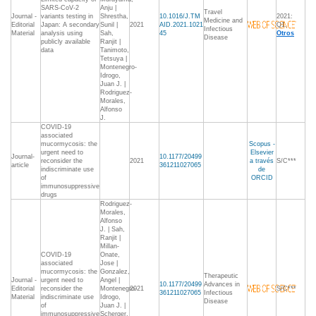
SARS-CoV-2
Anju |
Travel
Journal -
variants testing in
Shrestha,
10.1016/J.TM
2021:
Medicine and
Editorial
Japan: A secondary
Sunil |
2021
AID.2021.1021
Q1,
Infectious
Material
analysis using
Sah,
45
Otros
Disease
publicly available
Ranjit |
data
Tanimoto,
Tetsuya |
Montenegro-
Idrogo,
Juan J. |
Rodriguez-
Morales,
Alfonso
J.
COVID-19
associated
mucormycosis: the
Scopus -
urgent need to
Elsevier
Journal-
10.1177/20499
reconsider the
2021
a través
S/C***
article
361211027065
indiscriminate use
de
of
ORCID
immunosuppressive
drugs
Rodriguez-
Morales,
Alfonso
J. | Sah,
Ranjit |
Millan-
COVID-19
Onate,
associated
Jose |
mucormycosis: the
Gonzalez,
Therapeutic
Journal -
urgent need to
Angel |
10.1177/20499
Advances in
Editorial
reconsider the
Montenegro-
2021
S/C***
361211027065
Infectious
Material
indiscriminate use
Idrogo,
Disease
of
Juan J. |
immunosuppressive
Scherger,