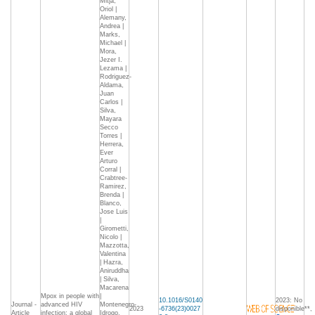
Mitja,
Oriol |
Alemany,
Andrea |
Marks,
Michael |
Mora,
Jezer I.
Lezama |
Rodriguez-
Aldama,
Juan
Carlos |
Silva,
Mayara
Secco
Torres |
Herrera,
Ever
Arturo
Corral |
Crabtree-
Ramirez,
Brenda |
Blanco,
Jose Luis
|
Girometti,
Nicolo |
Mazzotta,
Valentina
| Hazra,
Aniruddha
| Silva,
Macarena
Mpox in people with
|
10.1016/S0140
2023: No
Journal -
advanced HIV
Montenegro-
2023
-6736(23)0027
disponible**,
Article
infection: a global
Idrogo,