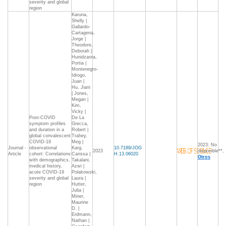
severity and global
region
Karuna,
Shelly |
Gallardo-
Cartagena,
Jorge |
Theodore,
Deborah |
Hunidzarira,
Portia |
Montenegro-
Idrogo,
Juan |
Hu, Jiani
| Jones,
Megan |
Kim,
Vicky |
Post-COVID
De La
symptom profiles
Grecca,
and duration in a
Robert |
global convalescent
Trahey,
COVID-19
Meg |
2023: No
Journal -
observational
Karg,
10.7189/JOG
2023
disponible**,
Article
cohort: Correlations
Carissa |
H.13.06020
Otros
with demographics,
Takalani,
medical history,
Azwi |
acute COVID-19
Polakowski,
severity and global
Laura |
region
Hutter,
Julia |
Miner,
Maurine
D. |
Erdmann,
Nathan |