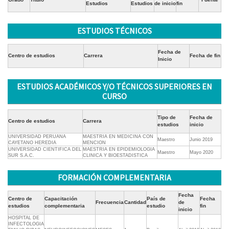
Estudios
Estudios
de inicio
fin
ESTUDIOS TÉCNICOS
Fecha de
Centro de estudios
Carrera
Fecha de fin
Inicio
ESTUDIOS ACADÉMICOS Y/O TÉCNICOS SUPERIORES EN
CURSO
Tipo de
Fecha de
Centro de estudios
Carrera
estudios
inicio
UNIVERSIDAD PERUANA
MAESTRIA EN MEDICINA CON
Maestro
Junio 2019
CAYETANO HEREDIA
MENCION
UNIVERSIDAD CIENTIFICA DEL
MAESTRIA EN EPIDEMIOLOGIA
Maestro
Mayo 2020
SUR S.A.C.
CLINICA Y BIOESTADISTICA
FORMACIÓN COMPLEMENTARIA
Fecha
Centro de
Capacitación
País de
Fecha
Frecuencia
Cantidad
de
estudios
complementaria
estudio
fin
inicio
HOSPITAL DE
INFECTOLOGIA