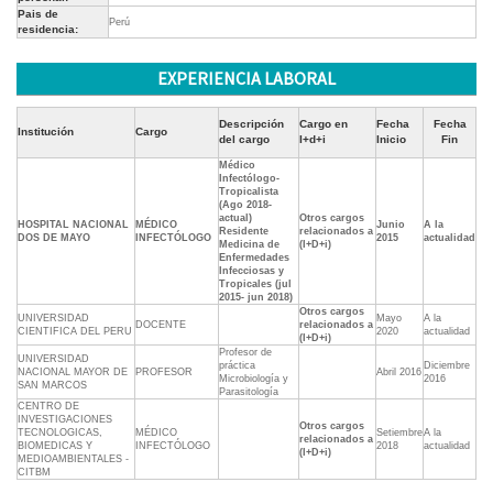
Pais de
Perú
residencia:
EXPERIENCIA LABORAL
Descripción
Cargo en
Fecha
Fecha
Institución
Cargo
del cargo
I+d+i
Inicio
Fin
Médico
Infectólogo-
Tropicalista
(Ago 2018-
actual)
Otros cargos
HOSPITAL NACIONAL
MÉDICO
Junio
A la
Residente
relacionados a
DOS DE MAYO
INFECTÓLOGO
2015
actualidad
Medicina de
(I+D+i)
Enfermedades
Infecciosas y
Tropicales (jul
2015- jun 2018)
Otros cargos
UNIVERSIDAD
Mayo
A la
DOCENTE
relacionados a
CIENTIFICA DEL PERU
2020
actualidad
(I+D+i)
Profesor de
UNIVERSIDAD
práctica
Diciembre
NACIONAL MAYOR DE
PROFESOR
Abril 2016
Microbiología y
2016
SAN MARCOS
Parasitología
CENTRO DE
INVESTIGACIONES
Otros cargos
TECNOLOGICAS,
MÉDICO
Setiembre
A la
relacionados a
BIOMEDICAS Y
INFECTÓLOGO
2018
actualidad
(I+D+i)
MEDIOAMBIENTALES -
CITBM