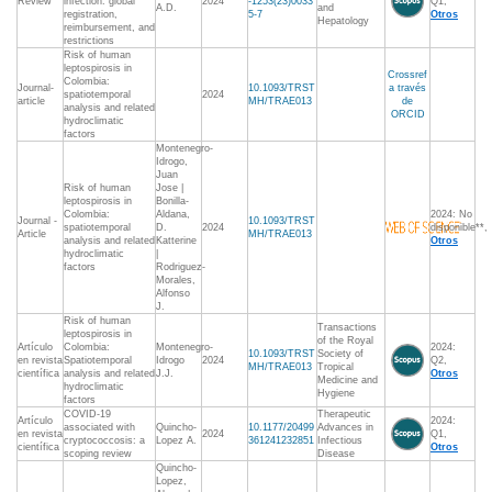
Review
infection: global
2024
-1253(23)0033
Q1,
A.D.
and
registration,
5-7
Otros
Hepatology
reimbursement, and
restrictions
Risk of human
leptospirosis in
Crossref
Colombia:
Journal-
10.1093/TRST
a través
spatiotemporal
2024
article
MH/TRAE013
de
analysis and related
ORCID
hydroclimatic
factors
Montenegro-
Idrogo,
Juan
Risk of human
Jose |
leptospirosis in
Bonilla-
Colombia:
Aldana,
2024: No
Journal -
10.1093/TRST
spatiotemporal
D.
2024
disponible**,
Article
MH/TRAE013
analysis and related
Katterine
Otros
hydroclimatic
|
factors
Rodriguez-
Morales,
Alfonso
J.
Risk of human
Transactions
leptospirosis in
of the Royal
Artículo
Colombia:
Montenegro-
2024:
10.1093/TRST
Society of
en revista
Spatiotemporal
Idrogo
2024
Q2,
MH/TRAE013
Tropical
científica
analysis and related
J.J.
Otros
Medicine and
hydroclimatic
Hygiene
factors
COVID-19
Therapeutic
Artículo
2024:
associated with
Quincho-
10.1177/20499
Advances in
en revista
2024
Q1,
cryptococcosis: a
Lopez A.
361241232851
Infectious
científica
Otros
scoping review
Disease
Quincho-
Lopez,