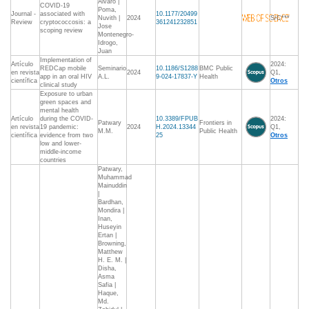
Alvaro |
COVID-19
Poma,
Journal -
associated with
10.1177/20499
Nuvith |
2024
S/C***
Review
cryptococcosis: a
361241232851
Jose
scoping review
Montenegro-
Idrogo,
Juan
Implementation of
Artículo
2024:
REDCap mobile
Seminario
10.1186/S1288
BMC Public
en revista
2024
Q1,
app in an oral HIV
A.L.
9-024-17837-Y
Health
científica
Otros
clinical study
Exposure to urban
green spaces and
mental health
Artículo
during the COVID-
10.3389/FPUB
2024:
Patwary
Frontiers in
en revista
19 pandemic:
2024
H.2024.13344
Q1,
M.M.
Public Health
científica
evidence from two
25
Otros
low and lower-
middle-income
countries
Patwary,
Muhammad
Mainuddin
|
Bardhan,
Mondira |
Inan,
Huseyin
Ertan |
Browning,
Matthew
H. E. M. |
Disha,
Asma
Safia |
Haque,
Md.