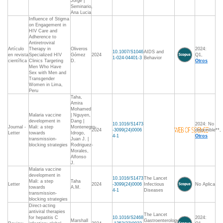
Jorge |
Seminario,
Ana Lucia
Influence of Stigma
on Engagement in
HIV Care and
Adherence to
Antiretroviral
Artículo
Therapy in
Oliveros
2024:
10.1007/S1046
AIDS and
en revista
Specialized HIV
Gómez
2024
Q1,
1-024-04401-3
Behavior
científica
Clinics Targeting
D.
Otros
Men Who Have
Sex with Men and
Transgender
Women in Lima,
Peru
Taha,
Amira
Mohamed
Malaria vaccine
| Nguyen,
development in
Dang |
10.1016/S1473
2024: No
Journal -
Mali: a step
Montenegro-
2024
-3099(24)0006
disponible**,
Letter
towards
Idrogo,
4-1
Otros
transmission-
Juan J. |
blocking strategies
Rodriguez-
Morales,
Alfonso
J.
Malaria vaccine
development in
10.1016/S1473
The Lancet
Mali: a step
Taha
Letter
2024
-3099(24)0006
Infectious
No Aplica
towards
A.M.
4-1
Diseases
transmission-
blocking strategies
Direct-acting
antiviral therapies
The Lancet
for hepatitis C
10.1016/S2468
2024:
Marshall
Gastroenterology