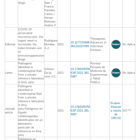
drugs
Sias |
Franco-
Paredes,
Carlos |
Henao-
Martinez,
Andres F.
COVID-19
associated
mucormycosis: the
Therapeutic
urgent need to
Rodriguez-
10.1177/20499
Advances in
Editorial
reconsider the
Morales
2021
No Aplica
361211027065
Infectious
indiscriminate use
A.J.
Disease
of
immunosuppressive
drugs
Pathogens
Revista
identified in
Peruana de
Gómez-
10.17843/RPM
cerebrospinal fluid
Medicina de
Letter
De-la-
2021
ESP.2021.381.
No Aplica
from a private
Experimental
torre J.C.
5487
reference laboratory
y Salud
in lima, peru
Publica
Pathogens
identified in
cerebrospinal fluid
from a private
reference laboratory
Scopus -
in lima,
10.17843/RPM
Elsevier
Journal-
peru,Patógenos en
2021
ESP.2021.381.
a través
S/C***
article
líquido
5487
de
cefalorraquídeo
ORCID
identificados en un
laboratorio
particular de
referencia en lima,
perú
Patógenos en