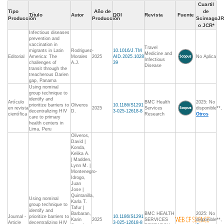
Cuartil
Tipo
Año de
de
Título
Autor
DOI
Revista
Fuente
Producción
Producción
ScimagoJR
o JCR*
Infectious diseases
prevention and
vaccination in
Travel
migrants in Latin
Rodriguez-
10.1016/J.TM
Medicine and
Editorial
America: The
Morales
2025
AID.2025.1028
No Aplica
Infectious
challenges of
A.J.
39
Disease
transit through the
treacherous Darien
gap, Panama
Using nominal
group technique to
identify and
Artículo
BMC Health
2025: No
prioritize barriers to
Oliveros
10.1186/S1291
en revista
2025
Services
disponible**,
decentralizing HIV
D.
3-025-12618-8
científica
Research
Otros
care to primary
health centers in
Lima, Peru
Oliveros,
David |
Konda,
Kelika A.
| Madden,
Lynn M. |
Montenegro-
Idrogo,
Juan
Jose |
Quintanilla,
Using nominal
Karla T.
group technique to
Tafur |
identify and
Barbaran,
BMC HEALTH
2025: No
Journal -
prioritize barriers to
10.1186/S1291
Karin
2025
SERVICES
disponible**,
Article
decentralizing HIV
3-025-12618-8