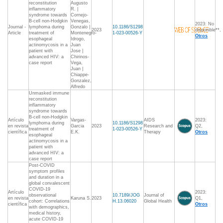
reconstitution
Augusto
inflammatory
R. |
syndrome towards
Cornejo-
B-cell non-Hodgkin
Venegas,
2023: No
Journal -
lymphoma during
Gonzalo |
10.1186/S1298
2023
disponible**,
Article
treatment of
Montenegro-
1-023-00526-Y
Otros
esophageal
Idrogo,
actinomycosis in a
Juan
patient with
Jose |
advanced HIV: a
Chirinos-
case report
Vega,
Juan |
Chiappe-
Gonzalez,
Alfredo
Unmasked immune
reconstitution
inflammatory
syndrome towards
B-cell non-Hodgkin
Artículo
Vargas-
AIDS
2023:
lymphoma during
10.1186/S1298
en revista
Garcia
2023
Research and
Q2,
treatment of
1-023-00526-Y
científica
E.K.
Therapy
Otros
esophageal
actinomycosis in a
patient with
advanced HIV: a
case report
Post-COVID
symptom profiles
and duration in a
global convalescent
COVID-19
Artículo
2023:
observational
10.7189/JOG
Journal of
en revista
Karuna S.
2023
Q1,
cohort: Correlations
H.13.06020
Global Health
científica
Otros
with demographics,
medical history,
acute COVID-19