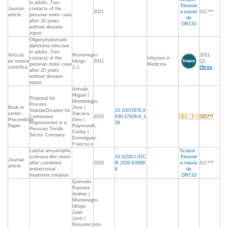
in adults: Two
Elsevier
Journal-
contacts of the
2021
a través
S/C***
article
peruvian index case
de
after 20 years
ORCID
without disease
report
Oligosymptomatic
diphtheria infection
in adults: Two
Artículo
Montenegro-
2021:
contacts of the
Infezioni in
en revista
Idrogo
2021
Q2,
peruvian index case
Medicina
científica
J.J.
Otros
after 20 years
without disease
report
Arevalo,
Miguel |
Proposal for
Montenegro,
Process
Book in
Jose |
StandarDization for
10.1007/978-3-
series -
Viacava,
Continuous
2020
030-27928-8_1
S/C***
Proceedings
Gino |
Improvement in a
36
Paper
Raymundo,
Peruvian Textile
Carlos |
Sector Company
Dominguez,
Francisco
Lateral amyotrophic
Scopus -
sclerosis-like onset
10.1016/J.IDC
Elsevier
Journal-
after combined
2020
R.2020.E0099
a través
S/C***
article
antiretroviral
4
de
treatment initiation
ORCID
Quevedo-
Ramirez,
Andres |
Montenegro-
Idrogo,
Juan
Jose |
Resurreccion-