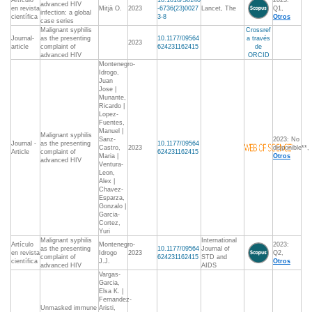
Artículo
10.1016/S0140
2023:
advanced HIV
en revista
Mitjà O.
2023
-6736(23)0027
Lancet, The
Q1,
infection: a global
científica
3-8
Otros
case series
Malignant syphilis
Crossref
Journal-
as the presenting
10.1177/09564
a través
2023
article
complaint of
624231162415
de
advanced HIV
ORCID
Montenegro-
Idrogo,
Juan
Jose |
Munante,
Ricardo |
Lopez-
Fuentes,
Manuel |
Malignant syphilis
Sanz-
2023: No
Journal -
as the presenting
10.1177/09564
Castro,
2023
disponible**,
Article
complaint of
624231162415
Maria |
Otros
advanced HIV
Ventura-
Leon,
Alex |
Chavez-
Esparza,
Gonzalo |
Garcia-
Cortez,
Yuri
Malignant syphilis
International
Artículo
Montenegro-
2023:
as the presenting
10.1177/09564
Journal of
en revista
Idrogo
2023
Q2,
complaint of
624231162415
STD and
científica
J.J.
Otros
advanced HIV
AIDS
Vargas-
Garcia,
Elsa K. |
Fernandez-
Unmasked immune
Aristi,