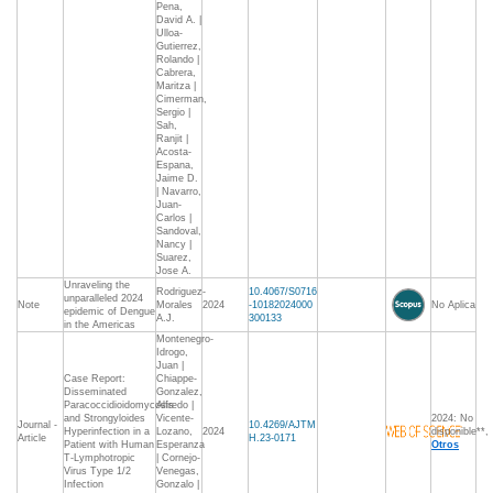
Pena,
David A. |
Ulloa-
Gutierrez,
Rolando |
Cabrera,
Maritza |
Cimerman,
Sergio |
Sah,
Ranjit |
Acosta-
Espana,
Jaime D.
| Navarro,
Juan-
Carlos |
Sandoval,
Nancy |
Suarez,
Jose A.
Unraveling the
Rodriguez-
10.4067/S0716
unparalleled 2024
Note
Morales
2024
-10182024000
No Aplica
epidemic of Dengue
A.J.
300133
in the Americas
Montenegro-
Idrogo,
Juan |
Case Report:
Chiappe-
Disseminated
Gonzalez,
Paracoccidioidomycosis
Alfredo |
and Strongyloides
Vicente-
2024: No
Journal -
10.4269/AJTM
Hyperinfection in a
Lozano,
2024
disponible**,
Article
H.23-0171
Patient with Human
Esperanza
Otros
T-Lymphotropic
| Cornejo-
Virus Type 1/2
Venegas,
Infection
Gonzalo |