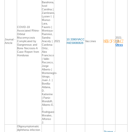
Barahona,
Itzel
Carolina |
Zambrano,
Lysien I. |
Munoz-
Lara,
COVID-19
Fausto |
Associated Rhino-
Montoya-
Orbital
Ramirez,
Mucormycosis
Sandra
2021:
Journal -
10.3390/VACC
Complicated by
Aracely |
2021
Vaccines
Q2,
Article
INES9080826
Gangrenous and
Cardona-
Otros
Bone Necrosis-A
Ortiz,
Case Report from
Alex
Honduras
Francisco
| Valle-
Reconco,
Jorge
Alberto |
Montenegro-
Idrogo,
Juan J. |
Bonilla-
Aldana,
D.
Katterine
| Paniz-
Mondolfi,
Alberto E.
|
Rodriguez-
Morales,
Alfonso
J.
Oligosymptomatic
diphtheria infection
Scopus -