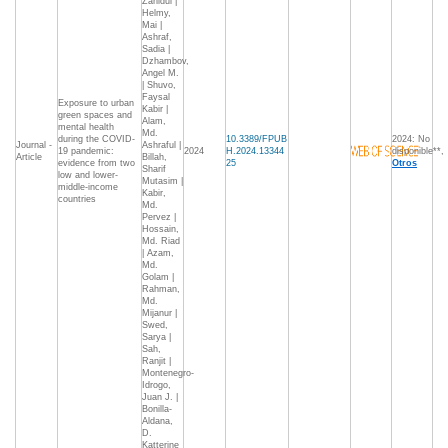
Zahidul |
Helmy,
Mai |
Ashraf,
Sadia |
Dzhambov,
Angel M.
| Shuvo,
Faysal
Exposure to urban
Kabir |
green spaces and
Alam,
mental health
Md.
during the COVID-
10.3389/FPUB
2024: No
Journal -
Ashraful |
19 pandemic:
2024
H.2024.13344
disponible**,
Article
Billah,
evidence from two
25
Otros
Sharif
low and lower-
Mutasim |
middle-income
Kabir,
countries
Md.
Pervez |
Hossain,
Md. Riad
| Azam,
Md.
Golam |
Rahman,
Md.
Mijanur |
Swed,
Sarya |
Sah,
Ranjit |
Montenegro-
Idrogo,
Juan J. |
Bonilla-
Aldana,
D.
Katterine