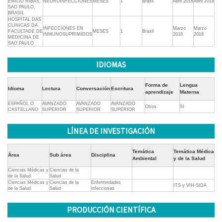
EMILIO RIBAS,
NEUROINFECCIONES
MESES
1
Brasil
Abril 2018
Abril 2018
SAO PAULO,
BRASIL
HOSPITAL DAS
CLINICAS DA
INFECCIONES EN
Marzo
Marzo
FACULTADE DE
MESES
1
Brasil
INMUNOSUPRIMIDOS
2018
2018
MEDICINA DE
SAO PAULO
IDIOMAS
Forma de
Lengua
Idioma
Lectura
Conversación
Escritura
aprendizaje
Materna
ESPAÑOL O
AVANZADO
AVANZADO
AVANZADO
Otros
SI
CASTELLANO
SUPERIOR
SUPERIOR
SUPERIOR
LÍNEA DE INVESTIGACIÓN
Temática
Temática Médica
Área
Sub área
Disciplina
Ambiental
y de la Salud
Ciencias Médicas y
Ciencias de la
de la Salud
Salud
Ciencias Médicas y
Ciencias de la
Enfermedades
ITS y VIH-SIDA
de la Salud
Salud
infecciosas
PRODUCCIÓN CIENTÍFICA