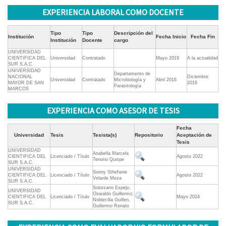
EXPERIENCIA LABORAL COMO DOCENTE
Tipo
Tipo
Descripción del
Institución
Fecha Inicio
Fecha Fin
Institución
Docente
cargo
UNIVERSIDAD
CIENTIFICA DEL
Universidad
Contratado
Mayo 2019
A la actualidad
SUR S.A.C.
UNIVERSIDAD
Departamento de
NACIONAL
Diciembre
Universidad
Contratado
Microbiología y
Abril 2016
MAYOR DE SAN
2016
Parasitología
MARCOS
EXPERIENCIA COMO ASESOR DE TESIS
Fecha
Universidad
Tesis
Tesista(s)
Repositorio
Aceptación de
Tesis
UNIVERSIDAD
Anabella Marcela
CIENTIFICA DEL
Licenciado / Título
Agosto 2022
Tenorio Quispe
SUR S.A.C.
UNIVERSIDAD
Sonny Sthefanie
CIENTIFICA DEL
Licenciado / Título
Agosto 2022
Velarde Meza
SUR S.A.C.
Solorzano Espejo,
UNIVERSIDAD
Oswaldo Guillermo;
CIENTIFICA DEL
Licenciado / Título
Mayo 2024
Noblecilla Guillen,
SUR S.A.C.
Guillermo Renato