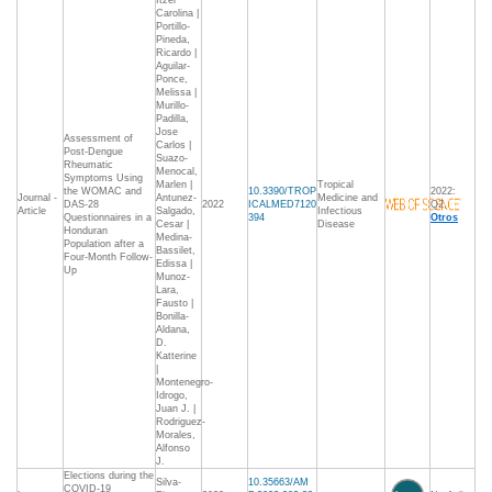
Itzel
Carolina |
Portillo-
Pineda,
Ricardo |
Aguilar-
Ponce,
Melissa |
Murillo-
Padilla,
Jose
Assessment of
Carlos |
Post-Dengue
Suazo-
Rheumatic
Menocal,
Symptoms Using
Marlen |
Tropical
the WOMAC and
10.3390/TROP
2022:
Journal -
Antunez-
Medicine and
DAS-28
2022
ICALMED7120
Q2,
Article
Salgado,
Infectious
Questionnaires in a
394
Otros
Cesar |
Disease
Honduran
Medina-
Population after a
Bassilet,
Four-Month Follow-
Edissa |
Up
Munoz-
Lara,
Fausto |
Bonilla-
Aldana,
D.
Katterine
|
Montenegro-
Idrogo,
Juan J. |
Rodriguez-
Morales,
Alfonso
J.
Elections during the
Silva-
10.35663/AM
COVID-19