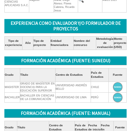
Magister
Arana, Diego
Marzo 2023
CIENCIAS
Alonso; Flores
APLICADAS S.A.C.
Cabrera, Ricardo
Jesus
EXPERIENCIA COMO EVALUADOR Y/O FORMULADOR DE
PROYECTOS
Metodología
Monto
Tipo de
Tipo de
Entidad
Nombre del
Ańo
de
proyecto
experiencia
proyecto
financiadora
concurso
evaluación
(USD)
FORMACIÓN ACADÉMICA (FUENTE: SUNEDU)
País de
Grado
Título
Centro de Estudios
Fuente
Estudios
GRADO DE MAGÍSTER EN
UNIVERSIDAD ANDRÉS
MAGISTER
DOCENCIA PARA LA
CHILE
BELLO
EDUCACIÓN SUPERIOR
BACHILLER EN CIENCIAS
BACHILLER
UNIVERSIDAD DE LIMA
PERÚ
DE LA COMUNICACIÓN
FORMACIÓN ACADÉMICA (FUENTE: MANUAL)
Centro de
País de
Fecha
Fecha
Grado
Título
Fuente
Estudios
Estudios
de inicio
fin