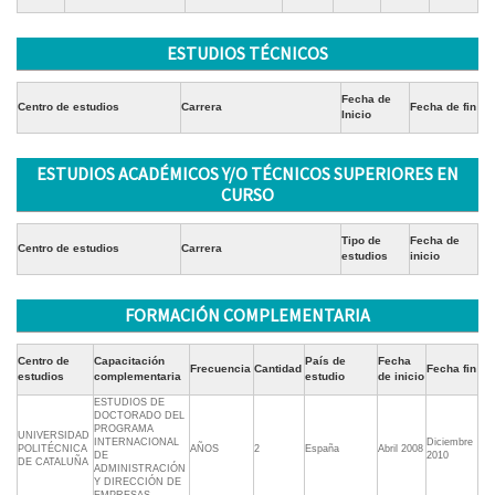
ESTUDIOS TÉCNICOS
Fecha de
Centro de estudios
Carrera
Fecha de fin
Inicio
ESTUDIOS ACADÉMICOS Y/O TÉCNICOS SUPERIORES EN
CURSO
Tipo de
Fecha de
Centro de estudios
Carrera
estudios
inicio
FORMACIÓN COMPLEMENTARIA
Centro de
Capacitación
País de
Fecha
Frecuencia
Cantidad
Fecha fin
estudios
complementaria
estudio
de inicio
ESTUDIOS DE
DOCTORADO DEL
PROGRAMA
UNIVERSIDAD
INTERNACIONAL
Diciembre
POLITÉCNICA
AÑOS
2
España
Abril 2008
DE
2010
DE CATALUÑA
ADMINISTRACIÓN
Y DIRECCIÓN DE