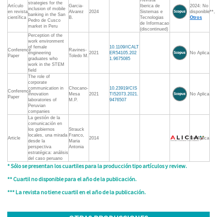
Revista
strategies for the
Artículo
Garcia-
Iberica de
2024: No
inclusion of mobile
en revista
Alvarez
2024
Sistemas e
disponible**,
banking in the San
científica
B.
Tecnologias
Otros
Pedro de Cusco
de Informacao
market in Peru
(discontinued)
Perception of the
work environment
of female
10.1109/ICALT
Conference
Ravines-
engineering
2021
ER54105.202
No Aplica
Paper
Toledo M.
graduates who
1.9675085
work in the STEM
field
The role of
corporate
communication in
Chocano-
10.23919/CIS
Conference
innovation
Mesa
2021
TI52073.2021.
No Aplica
Paper
laboratories of
M.P.
9476507
Peruvian
companies
La gestión de la
comunicación en
los gobiernos
Strauck
locales, una mirada
Franco,
Article
2014
No Aplica
desde la
Maria
perspectiva
Antonia
estratégica: análisis
del caso peruano
* Sólo se presentan los cuartiles para la producción tipo artículos y review.
** Cuartil no disponible para el año de la publicación.
*** La revista no tiene cuartil en el año de la publicación.