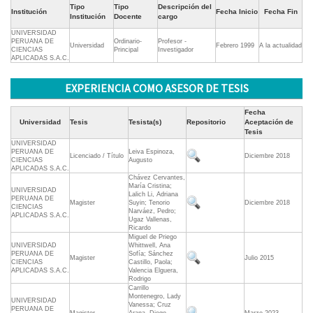
Tipo
Tipo
Descripción del
Institución
Fecha Inicio
Fecha Fin
Institución
Docente
cargo
UNIVERSIDAD
PERUANA DE
Ordinario-
Profesor -
Universidad
Febrero 1999
A la actualidad
CIENCIAS
Principal
Investigador
APLICADAS S.A.C.
EXPERIENCIA COMO ASESOR DE TESIS
Fecha
Universidad
Tesis
Tesista(s)
Repositorio
Aceptación de
Tesis
UNIVERSIDAD
PERUANA DE
Leiva Espinoza,
Licenciado / Título
Diciembre 2018
CIENCIAS
Augusto
APLICADAS S.A.C.
Chávez Cervantes,
María Cristina;
UNIVERSIDAD
Lalich Li, Adriana
PERUANA DE
Magister
Suyin; Tenorio
Diciembre 2018
CIENCIAS
Narváez, Pedro;
APLICADAS S.A.C.
Ugaz Vallenas,
Ricardo
Miguel de Priego
UNIVERSIDAD
Whittwell, Ana
PERUANA DE
Sofía; Sánchez
Magister
Julio 2015
CIENCIAS
Castillo, Paola;
APLICADAS S.A.C.
Valencia Elguera,
Rodrigo
Carrillo
Montenegro, Lady
UNIVERSIDAD
Vanessa; Cruz
PERUANA DE