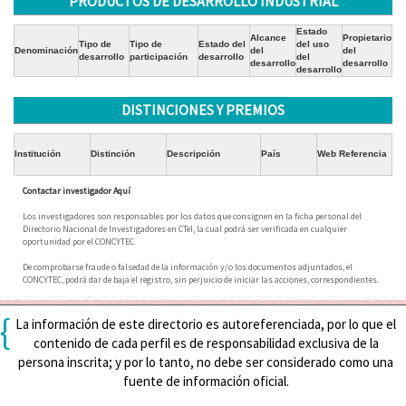
PRODUCTOS DE DESARROLLO INDUSTRIAL
Estado
Alcance
Propietario
Tipo de
Tipo de
Estado del
del uso
Denominación
del
del
desarrollo
participación
desarrollo
del
desarrollo
desarrollo
desarrollo
DISTINCIONES Y PREMIOS
Institución
Distinción
Descripción
País
Web Referencia
Contactar investigador Aquí
Los investigadores son responsables por los datos que consignen en la ficha personal del
Directorio Nacional de Investigadores en CTeI, la cual podrá ser verificada en cualquier
oportunidad por el CONCYTEC.
De comprobarse fraude o falsedad de la información y/o los documentos adjuntados, el
CONCYTEC, podrá dar de baja el registro, sin perjuicio de iniciar las acciones, correspondientes.
{
La información de este directorio es autoreferenciada, por lo que el
contenido de cada perfil es de responsabilidad exclusiva de la
persona inscrita; y por lo tanto, no debe ser considerado como una
fuente de información oficial.