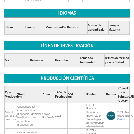
EMPRESAS
IDIOMAS
Forma de
Lengua
Idioma
Lectura
Conversación
Escritura
aprendizaje
Materna
LÍNEA DE INVESTIGACIÓN
Temática
Temática Médica
Área
Sub área
Disciplina
Ambiental
y de la Salud
PRODUCCIÓN CIENTÍFICA
Cuartil
Tipo
Año de
de
Título
Autor
DOI
Revista
Fuente
Producción
Producción
ScimagoJR
o JCR*
RISTI -
Challenges for
Revista
communication
Artículo
Iberica de
2024: No
managers: artificial
Olivos-
en revista
2024
Sistemas e
disponible**,
intelligence and
Farfán G.
científica
Tecnologias
Otros
reputation
de Informacao
management
(discontinued)
RISTI -
Communication