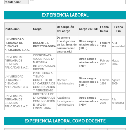
Perú
residencia:
EXPERIENCIA LABORAL
Descripción
Fecha
Fecha
Institución
Cargo
Cargo en I+d+i
del cargo
Inicio
Fin
Docente e
UNIVERSIDAD
Investigadora
Otros cargos
PERUANA DE
DOCENTE E
Febrero
A la
en las áreas de
relacionados a
CIENCIAS
INVESTIGADORA
1999
actualidad
comunicación
(I+D+i)
APLICADAS S.A.C.
empresarial
COORDINARA
UNIVERSIDAD
ADJUNTA DE LA
Otros cargos
PERUANA DE
Febrero
Marzo
MAESTRÍA
relacionados a
CIENCIAS
2012
2014
INTERNACIONAL
(I+D+i)
APLICADAS S.A.C.
DIRCOM
PROFESORA A
UNIVERSIDAD
TIEMPO
Otros cargos
PERUANA DE
COMPLETO DE
Docente -
Febrero
Agosto
relacionados a
CIENCIAS
LA CARRERA DE
Administrativo
1999
2009
(I+D+i)
APLICADAS S.A.C.
COMUNICACIÓN
Y PERIODISMO
DIRECTORA DE
UNIVERSIDAD
LA CARRERA DE
Académico -
Otros cargos
PERUANA DE
Agosto
A la
COMUNICACIÓN
Investigador -
relacionados a
CIENCIAS
2009
actualidad
E IMAGEN
Administrativo
(I+D+i)
APLICADAS S.A.C.
EMPRESARIAL
EXPERIENCIA LABORAL COMO DOCENTE