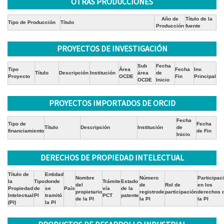
OTRAS PRODUCCIONES
Año de
Título de la
Tipo de Producción
Título
Producción
fuente
PROYECTOS DE INVESTIGACIÓN
Sub
Fecha
Tipo
Área
Fecha
Inv.
Título
Descripción
Institución
área
de
Proyecto
OCDE
Fin
Principal
OCDE
Inicio
PROYECTOS IMPORTADOS DE ORCID
Fecha
Tipo de
Fecha
Título
Descripción
Institución
de
financiamiento
de Fin
Inicio
DERECHOS DE PROPIEDAD INTELECTUAL
Título de
Entidad
Nombre
Número
Participac
la
Tipo
donde
Trámite
Estado
del
de
Rol de
en los
Propiedad
de
se
País
vía
de la
propietario
registrode
participación
derechos 
Intelectual
PI
tramitó
PCT
patente
de la PI
la PI
la PI
(PI)
la PI