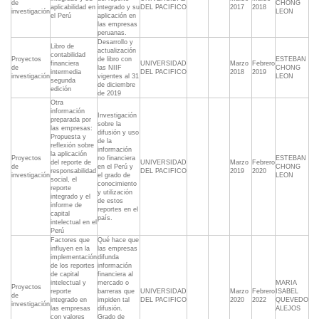
de
CHONG
aplicabilidad en
integrado y su
DEL PACIFICO
2017
2018
investigación
LEON
el Perú
aplicación en
las empresas
peruanas.
Desarrollo y
Libro de
actualización
contabilidad
Proyectos
de libro con
ESTEBAN
financiera
UNIVERSIDAD
Marzo
Febrero
de
las NIIF
CHONG
intermedia
DEL PACIFICO
2018
2019
investigación
vigentes al 31
LEON
segunda
de diciembre
edición
de 2019
Otra
información
Investigación
preparada por
sobre la
las empresas:
difusión y uso
Propuesta y
de la
reflexión sobre
información
la aplicación
Proyectos
no financiera
ESTEBAN
del reporte de
UNIVERSIDAD
Marzo
Febrero
de
en el Perú y
CHONG
responsabilidad
DEL PACIFICO
2019
2020
investigación
el grado de
LEON
social, el
conocimiento
reporte
y utilización
integrado y el
de estos
informe de
reportes en el
capital
país.
intelectual en el
Perú
Factores que
Qué hace que
influyen en la
las empresas
implementación
difunda
de los reportes
información
de capital
financiera al
intelectual y
mercado o
MARIA
Proyectos
reporte
barreras que
UNIVERSIDAD
Marzo
Febrero
ISABEL
de
integrado en
impiden tal
DEL PACIFICO
2020
2022
QUEVEDO
investigación
las empresas
difusión.
ALEJOS
con valores
Grado de