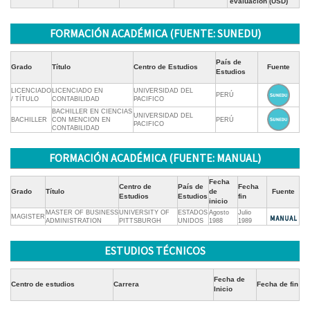
evaluación
(USD)
FORMACIÓN ACADÉMICA (FUENTE: SUNEDU)
País de
Grado
Título
Centro de Estudios
Fuente
Estudios
LICENCIADO
LICENCIADO EN
UNIVERSIDAD DEL
PERÚ
/ TÍTULO
CONTABILIDAD
PACIFICO
BACHILLER EN CIENCIAS
UNIVERSIDAD DEL
BACHILLER
CON MENCION EN
PERÚ
PACIFICO
CONTABILIDAD
FORMACIÓN ACADÉMICA (FUENTE: MANUAL)
Fecha
Centro de
País de
Fecha
Grado
Título
de
Fuente
Estudios
Estudios
fin
inicio
MASTER OF BUSINESS
UNIVERSITY OF
ESTADOS
Agosto
Julio
MAGISTER
ADMINISTRATION
PITTSBURGH
UNIDOS
1988
1989
ESTUDIOS TÉCNICOS
Fecha de
Centro de estudios
Carrera
Fecha de fin
Inicio