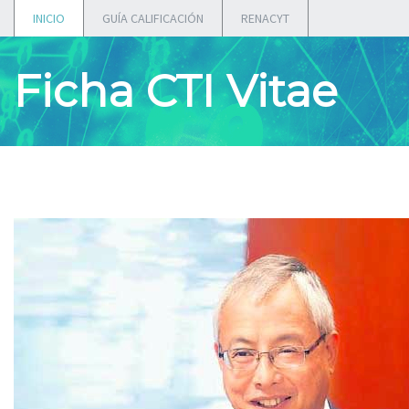
INICIO
GUÍA CALIFICACIÓN
RENACYT
Ficha CTI Vitae