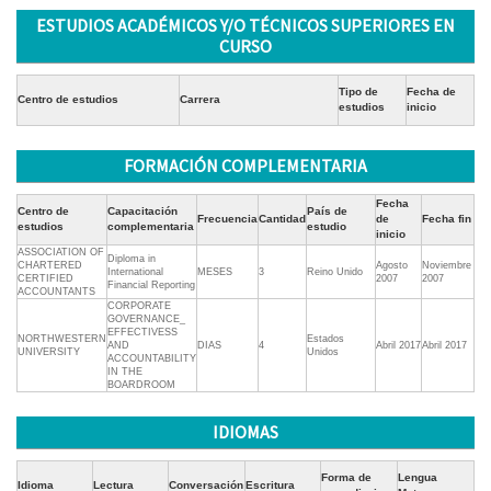
ESTUDIOS ACADÉMICOS Y/O TÉCNICOS SUPERIORES EN
CURSO
Tipo de
Fecha de
Centro de estudios
Carrera
estudios
inicio
FORMACIÓN COMPLEMENTARIA
Fecha
Centro de
Capacitación
País de
Frecuencia
Cantidad
de
Fecha fin
estudios
complementaria
estudio
inicio
ASSOCIATION OF
Diploma in
CHARTERED
Agosto
Noviembre
International
MESES
3
Reino Unido
CERTIFIED
2007
2007
Financial Reporting
ACCOUNTANTS
CORPORATE
GOVERNANCE_
EFFECTIVESS
NORTHWESTERN
Estados
AND
DIAS
4
Abril 2017
Abril 2017
UNIVERSITY
Unidos
ACCOUNTABILITY
IN THE
BOARDROOM
IDIOMAS
Forma de
Lengua
Idioma
Lectura
Conversación
Escritura