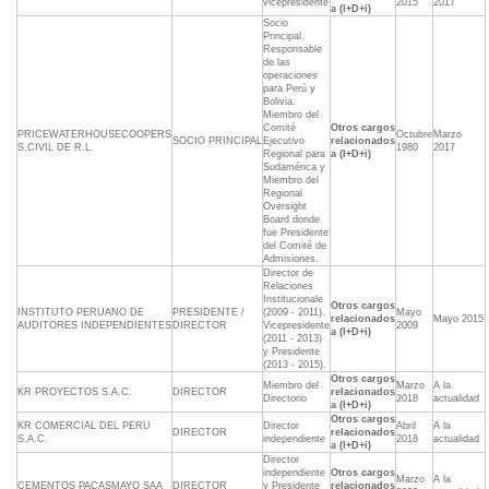
vicepresidente
2015
2017
a (I+D+i)
Socio
Principal.
Responsable
de las
operaciones
para Perú y
Bolivia.
Miembro del
Comité
Otros cargos
PRICEWATERHOUSECOOPERS
Octubre
Marzo
SOCIO PRINCIPAL
Ejecutivo
relacionados
S.CIVIL DE R.L.
1980
2017
Regional para
a (I+D+i)
Sudamérica y
Miembro del
Regional
Oversight
Board donde
fue Presidente
del Comité de
Admisiones.
Director de
Relaciones
Institucionale
Otros cargos
INSTITUTO PERUANO DE
PRESIDENTE /
(2009 - 2011).
Mayo
relacionados
Mayo 2015
AUDITORES INDEPENDIENTES
DIRECTOR
Vicepresidente
2009
a (I+D+i)
(2011 - 2013)
y Presidente
(2013 - 2015).
Otros cargos
Miembro del
Marzo
A la
KR PROYECTOS S.A.C.
DIRECTOR
relacionados
Directorio
2018
actualidad
a (I+D+i)
Otros cargos
KR COMERCIAL DEL PERU
Director
Abril
A la
DIRECTOR
relacionados
S.A.C.
independiente
2018
actualidad
a (I+D+i)
Director
independiente
Otros cargos
Marzo
A la
CEMENTOS PACASMAYO SAA
DIRECTOR
y Presidente
relacionados