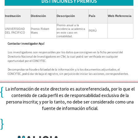
DISTINCIONES Y PREMIOS
Institución
Distinción
Descripción
País
Web Referencia
Premio anual a la
UNIVERSIDAD
Premio Robert
excelencia academica
PERÚ
DEL PACIFICO
Maes
en este caso en
contabilidad.
Contactar investigador Aquí
Los investigadores son responsables por los datos que consignen en la ficha personal del
Directorio Nacional de Investigadores en CTeI, la cual podrá ser verificada en cualquier
oportunidad por el CONCYTEC.
De comprobarse fraude o falsedad de la información y/o los documentos adjuntados, el
CONCYTEC, podrá dar de baja el registro, sin perjuicio de iniciar las acciones, correspondientes.
{
La información de este directorio es autoreferenciada, por lo que el
contenido de cada perfil es de responsabilidad exclusiva de la
persona inscrita; y por lo tanto, no debe ser considerado como una
fuente de información oficial.
}