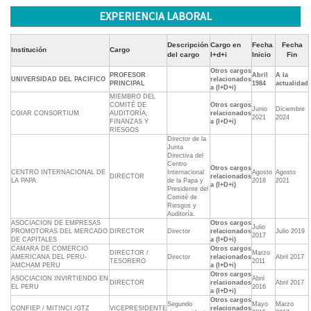
EXPERIENCIA LABORAL
Descripción
Cargo en
Fecha
Fecha
Institución
Cargo
del cargo
I+d+i
Inicio
Fin
Otros cargos
PROFESOR
Abril
A la
UNIVERSIDAD DEL PACIFICO
relacionados
PRINCIPAL
1984
actualidad
a (I+D+i)
MIEMBRO DEL
COMITÉ DE
Otros cargos
Junio
Diciembre
CGIAR CONSORTIUM
AUDITORÍA,
relacionados
2021
2024
FINANZAS Y
a (I+D+i)
RIESGOS
Director de la
Junta
Directiva del
Centro
Otros cargos
CENTRO INTERNACIONAL DE
Internacional
Agosto
Agosto
DIRECTOR
relacionados
LA PAPA
de la Papa y
2018
2021
a (I+D+i)
Presidente del
Comité de
Riesgos y
Auditoría.
ASOCIACION DE EMPRESAS
Otros cargos
Julio
PROMOTORAS DEL MERCADO
DIRECTOR
Director
relacionados
Julio 2019
2017
DE CAPITALES
a (I+D+i)
CAMARA DE COMERCIO
Otros cargos
DIRECTOR /
Marzo
AMERICANA DEL PERU-
Director
relacionados
Abril 2017
TESORERO
2011
AMCHAM PERU
a (I+D+i)
Otros cargos
ASOCIACION INVIRTIENDO EN
Abril
DIRECTOR
relacionados
Abril 2017
EL PERU
2016
a (I+D+i)
Otros cargos
Segundo
Mayo
Marzo
CONFIEP / MITINCI /GTZ
VICEPRESIDENTE
relacionados