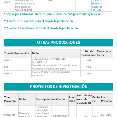
directivos de las
2022
San
article
empresas listadas
Marcos a
en la Bolsa de
través de
Valores de Lima
ORCID
* Sólo se presentan los cuartiles para la producción tipo artículos y review.
** Cuartil no disponible para el año de la publicación.
*** La revista no tiene cuartil en el año de la publicación.
OTRAS PRODUCCIONES
Año de
Título de la
Tipo de Producción
Título
Producción
fuente
CONTABILIDAD FINANCIERA
LIBRO
2019
INTERMEDIA
Contabilidad Intermedia - Tomo I Estados
LIBRO
1992
financieros y cuentas del activo
Teoría y Práctica de la Contabilidad
LIBRO
1994
Intermedia
PROYECTOS DE INVESTIGACIÓN
Sub
Fecha
Tipo
Área
Fecha
Inv.
Título
Descripción
Institución
área
de
Proyecto
OCDE
Fin
Principal
OCDE
Inicio
Exploración
del nivel de
El reporte
conocimiento
Proyectos
ESTEBAN
integrado y su
del reporte
UNIVERSIDAD
Marzo
Marzo