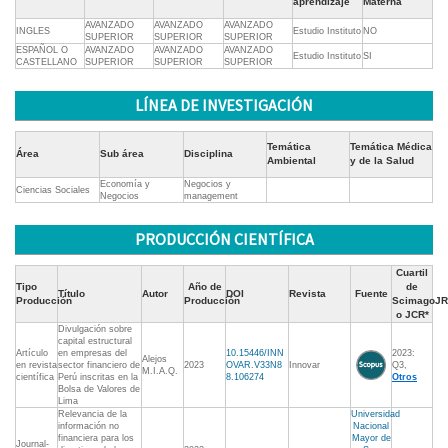
aprendizaje
Materna
AVANZADO
AVANZADO
AVANZADO
INGLES
Estudio Instituto
NO
SUPERIOR
SUPERIOR
SUPERIOR
ESPAÑOL O
AVANZADO
AVANZADO
AVANZADO
Estudio Instituto
SI
CASTELLANO
SUPERIOR
SUPERIOR
SUPERIOR
LÍNEA DE INVESTIGACIÓN
Temática
Temática Médica
Área
Sub área
Disciplina
Ambiental
y de la Salud
Economía y
Negocios y
Ciencias Sociales
Negocios
management
PRODUCCIÓN CIENTÍFICA
Cuartil
Tipo
Año de
de
Título
Autor
DOI
Revista
Fuente
Producción
Producción
ScimagoJR
o JCR*
Divulgación sobre
capital estructural
Artículo
en empresas del
10.15446/INN
2023:
Alejos
en revista
sector financiero de
2023
OVAR.V33N8
Innovar
Q3,
M.I.A.Q.
científica
Perú inscritas en la
8.106274
Otros
Bolsa de Valores de
Lima
Relevancia de la
Universidad
información no
Nacional
financiera para los
Mayor de
Journal-