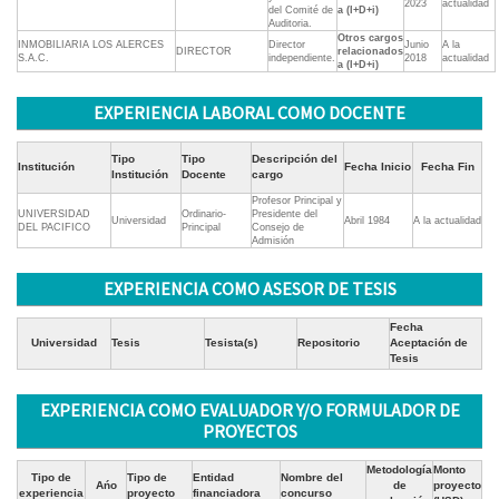
2023
actualidad
del Comité de
a (I+D+i)
Auditoria.
Otros cargos
INMOBILIARIA LOS ALERCES
Director
Junio
A la
DIRECTOR
relacionados
S.A.C.
independiente.
2018
actualidad
a (I+D+i)
EXPERIENCIA LABORAL COMO DOCENTE
Tipo
Tipo
Descripción del
Institución
Fecha Inicio
Fecha Fin
Institución
Docente
cargo
Profesor Principal y
UNIVERSIDAD
Ordinario-
Presidente del
Universidad
Abril 1984
A la actualidad
DEL PACIFICO
Principal
Consejo de
Admisión
EXPERIENCIA COMO ASESOR DE TESIS
Fecha
Universidad
Tesis
Tesista(s)
Repositorio
Aceptación de
Tesis
EXPERIENCIA COMO EVALUADOR Y/O FORMULADOR DE
PROYECTOS
Metodología
Monto
Tipo de
Tipo de
Entidad
Nombre del
Ańo
de
proyecto
experiencia
proyecto
financiadora
concurso