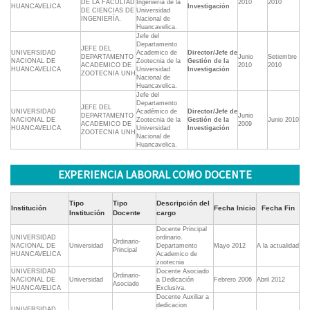
DE LA FACULTAD
Ingeniería de la
2010
2010
HUANCAVELICA
Investigación
DE CIENCIAS DE
Universidad
INGENIERÍA.
Nacional de
Huancavelica.
Jefe del
Departamento
JEFE DEL
UNIVERSIDAD
Academico de
Director/Jefe de
DEPARTAMENTO
Junio
Setiembre
NACIONAL DE
Zootecnia de la
Gestión de la
ACADEMICO DE
2010
2010
HUANCAVELICA
Universidad
Investigación
ZOOTECNIA UNH
Nacional de
Huancavelica.
Jefe del
Departamento
JEFE DEL
UNIVERSIDAD
Académico de
Director/Jefe de
DEPARTAMENTO
Junio
NACIONAL DE
Zootecnia de la
Gestión de la
Junio 2010
ACADEMICO DE
2009
HUANCAVELICA
Universidad
Investigación
ZOOTECNIA UNH
Nacional de
Huancavelica.
EXPERIENCIA LABORAL COMO DOCENTE
Tipo
Tipo
Descripción del
Institución
Fecha Inicio
Fecha Fin
Institución
Docente
cargo
Docente Principal
UNIVERSIDAD
ordinario.
Ordinario-
NACIONAL DE
Universidad
Departamento
Mayo 2012
A la actualidad
Principal
HUANCAVELICA
Academico de
zootecnia
UNIVERSIDAD
Docente Asociado
Ordinario-
NACIONAL DE
Universidad
a Dedicación
Febrero 2006
Abril 2012
Asociado
HUANCAVELICA
Exclusiva.
Docente Auxiliar a
dedicacion
UNIVERSIDAD