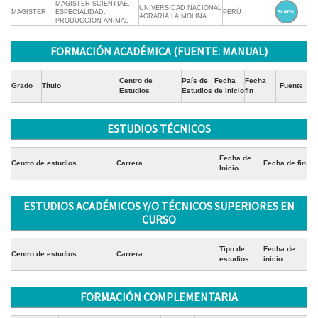
MAGISTER SCIENTIAE.
UNIVERSIDAD NACIONAL
MAGISTER
ESPECIALIDAD:
PERÚ
AGRARIA LA MOLINA
PRODUCCION ANIMAL
FORMACIÓN ACADÉMICA (FUENTE: MANUAL)
Centro de
País de
Fecha
Fecha
Grado
Título
Fuente
Estudios
Estudios
de inicio
fin
ESTUDIOS TÉCNICOS
Fecha de
Centro de estudios
Carrera
Fecha de fin
Inicio
ESTUDIOS ACADÉMICOS Y/O TÉCNICOS SUPERIORES EN
CURSO
Tipo de
Fecha de
Centro de estudios
Carrera
estudios
inicio
FORMACIÓN COMPLEMENTARIA