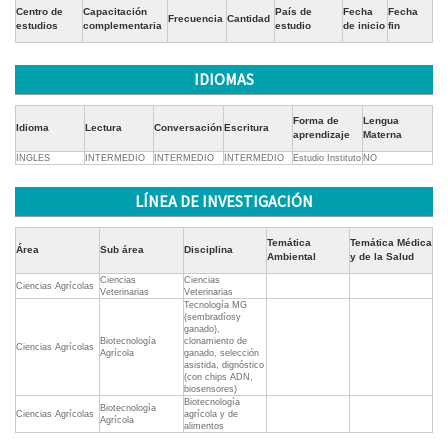
Centro de
Capacitación
País de
Fecha
Fecha
Frecuencia
Cantidad
estudios
complementaria
estudio
de inicio
fin
IDIOMAS
Forma de
Lengua
Idioma
Lectura
Conversación
Escritura
aprendizaje
Materna
INGLES
INTERMEDIO
INTERMEDIO
INTERMEDIO
Estudio Instituto
NO
LÍNEA DE INVESTIGACIÓN
Temática
Temática Médica
Área
Sub área
Disciplina
Ambiental
y de la Salud
Ciencias
Ciencias
Ciencias Agrícolas
Veterinarias
Veterinarias
Tecnología MG
(sembradíosy
ganado),
Biotecnología
clonamiento de
Ciencias Agrícolas
Agrícola
ganado, selección
asistida, dignóstico
(con chips ADN,
biosensores)
Biotecnología
Biotecnología
Ciencias Agrícolas
agrícola y de
Agrícola
alimentos