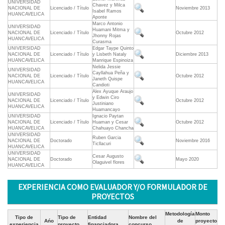
UNIVERSIDAD
Chavez y Milca
NACIONAL DE
Licenciado / Título
Noviembre 2013
Isabel Ramos
HUANCAVELICA
Aponte
Marco Antonio
UNIVERSIDAD
Huamani Mitma y
NACIONAL DE
Licenciado / Título
Octubre 2012
Jhonny Rojas
HUANCAVELICA
Curasma
UNIVERSIDAD
Edgar Taype Quinto
NACIONAL DE
Licenciado / Título
y Lisbeth Nataly
Diciembre 2013
HUANCAVELICA
Manrique Espinoiza
Nelida Jessie
UNIVERSIDAD
Cayllahua Peña y
NACIONAL DE
Licenciado / Título
Octubre 2012
Janeth Quispe
HUANCAVELICA
Candioti
Alex Ayuque Araujo
UNIVERSIDAD
y Edwin Ciro
NACIONAL DE
Licenciado / Título
Octubre 2012
Justiniano
HUANCAVELICA
Huamancayo
UNIVERSIDAD
Ignacio Paytan
NACIONAL DE
Licenciado / Título
Huaman y Cesar
Octubre 2012
HUANCAVELICA
Chahuayo Chancha
UNIVERSIDAD
Ruben Garcia
NACIONAL DE
Doctorado
Noviembre 2016
Ticllacuri
HUANCAVELICA
UNIVERSIDAD
Cesar Augusto
NACIONAL DE
Doctorado
Mayo 2020
Olaguivel flores
HUANCAVELICA
EXPERIENCIA COMO EVALUADOR Y/O FORMULADOR DE
PROYECTOS
Metodología
Monto
Tipo de
Tipo de
Entidad
Nombre del
Ańo
de
proyecto
experiencia
proyecto
financiadora
concurso