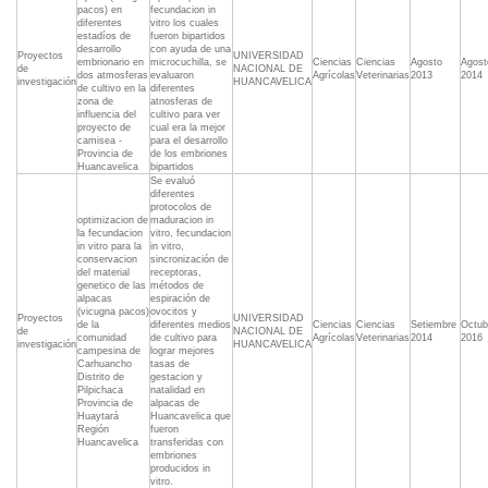
pacos) en
fecundacion in
diferentes
vitro los cuales
estadíos de
fueron bipartidos
desarrollo
con ayuda de una
Proyectos
UNIVERSIDAD
embrionario en
microcuchilla, se
Ciencias
Ciencias
Agosto
Agost
de
NACIONAL DE
dos atmosferas
evaluaron
Agrícolas
Veterinarias
2013
2014
investigación
HUANCAVELICA
de cultivo en la
diferentes
zona de
atnosferas de
influencia del
cultivo para ver
proyecto de
cual era la mejor
camisea -
para el desarrollo
Provincia de
de los embriones
Huancavelica
bipartidos
Se evaluó
diferentes
protocolos de
optimizacion de
maduracion in
la fecundacion
vitro, fecundacion
in vitro para la
in vitro,
conservacion
sincronización de
del material
receptoras,
genetico de las
métodos de
alpacas
espiración de
(vicugna pacos)
ovocitos y
Proyectos
UNIVERSIDAD
de la
diferentes medios
Ciencias
Ciencias
Setiembre
Octub
de
NACIONAL DE
comunidad
de cultivo para
Agrícolas
Veterinarias
2014
2016
investigación
HUANCAVELICA
campesina de
lograr mejores
Carhuancho
tasas de
Distrito de
gestacion y
Pilpichaca
natalidad en
Provincia de
alpacas de
Huaytará
Huancavelica que
Región
fueron
Huancavelica
transferidas con
embriones
producidos in
vitro.