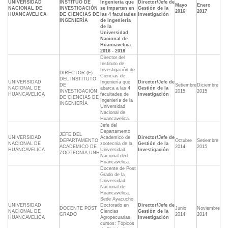
UNIVERSIDAD
INSTITUO DE
Ingeniería que
Director/Jefe de
Mayo
Enero
NACIONAL DE
INVESTIGACIÓN
se imparten en
Gestión de la
2016
2017
HUANCAVELICA
DE CIENCIAS DE
las 4 facultades
Investigación
INGENIERÍA
de Ingenieria
de la
Universidad
Nacional de
Huancavelica.
2016 - 2018
Director del
Instituto de
Investigación de
DIRECTOR (E)
Ciencias de
DEL INSTITUTO
UNIVERSIDAD
Ingeniería que
Director/Jefe de
DE
Setiembre
Diciembre
NACIONAL DE
abarca a las 4
Gestión de la
INVESTIGACIÓN
2015
2015
HUANCAVELICA
facultades de
Investigación
DE CIENCIAS DE
Ingeniería de la
INGENIERÍA
Universidad
Nacional de
Huancavelica.
Jefe del
Departamento
JEFE DEL
UNIVERSIDAD
Academico de
Director/Jefe de
DEPARTAMENTO
Octubre
Setiembre
NACIONAL DE
zootecnia de la
Gestión de la
ACADEMICO DE
2014
2015
HUANCAVELICA
Universidad
Investigación
ZOOTECNIA UNH
Nacional ded
Huancavelica.
Docente de Post
Grado de la
Universidad
Nacional de
Huancavelica.
Sede Ayacucho.
UNIVERSIDAD
Doctorado en
Director/Jefe de
DOCENTE POST
Junio
Noviembre
NACIONAL DE
Ciencias
Gestión de la
GRADO
2014
2014
HUANCAVELICA
Agropecuarias,
Investigación
cursos: Tópicos