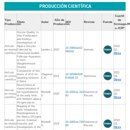
PRODUCCIÓN CIENTÍFICA
Cuartil
Tipo
Año de
de
Título
Autor
DOI
Revista
Fuente
Producción
Producción
ScimagoJR
o JCR*
Oocyte Quality, In
Vitro Fertilization
and Embryo
Development of
Artículo
Alpaca Oocytes
2022:
10.3390/ani12
en revista
Collected by
Landeo L.
2022
Animals
Q1,
091102
científica
Ultrasound-Guided
Otros
Follicular Aspiration
or from
Slaughterhouse
Ovaries
Comparison of two
Artículo
2021:
doses of eCG for
Olaguivel
10.18548/ASP
en revista
2021
Spermova
Q4,
obtaining embryos
C.A.
E/0009.23
científica
Otros
in llama
Neurochemical
characterization of
Artículo
2020:
the hypothalamus
Montelli
10.1002/ar.243
Anatomical
en revista
2020
Q2,
of the early fetal
S.
42
Record
científica
Otros
and newborn alpaca
Vicugna pacos
Mapping of the
Early Intrauterine
Morphogenesis in
the Alpaca (Vicugna
Artículo
pacos): External
2019:
Montelli
10.1002/ar.239
Anatomical
en revista
Features and
2019
Q2,
S.
80
Record
científica
Development of the
Otros