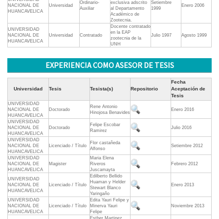
Ordinario-
exclusiva adscrito
Setiembre
NACIONAL DE
Universidad
Enero 2006
Auxiliar
al Departamento
1999
HUANCAVELICA
Académico de
Zootecnia.
Docente contratado
UNIVERSIDAD
en la EAP
NACIONAL DE
Universidad
Contratado
Julio 1997
Agosto 1999
zootecnia de la
HUANCAVELICA
UNH
EXPERIENCIA COMO ASESOR DE TESIS
Fecha
Universidad
Tesis
Tesista(s)
Repositorio
Aceptación de
Tesis
UNIVERSIDAD
Rene Antonio
NACIONAL DE
Doctorado
Enero 2016
Hinojosa Benavides
HUANCAVELICA
UNIVERSIDAD
Felipe Escobar
NACIONAL DE
Doctorado
Julio 2016
Ramirez
HUANCAVELICA
UNIVERSIDAD
Flor castañeda
NACIONAL DE
Licenciado / Título
Setiembre 2012
Alfonso
HUANCAVELICA
UNIVERSIDAD
Maria Elena
NACIONAL DE
Magister
Riveros
Febrero 2012
HUANCAVELICA
Juscamayta
Edilberto Bellido
UNIVERSIDAD
Huaman y Helder
NACIONAL DE
Licenciado / Título
Enero 2013
Stewart Blanco
HUANCAVELICA
Yaringaño
UNIVERSIDAD
Edita Yauri Felipe y
NACIONAL DE
Licenciado / Título
Minerva Yauri
Noviembre 2013
HUANCAVELICA
Felipe
Esther Martinez