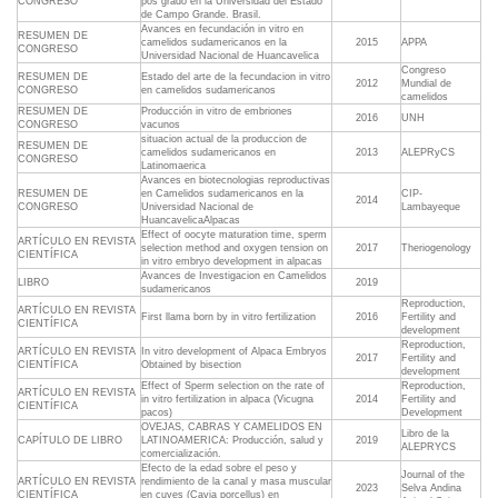
CONGRESO
pos grado en la Universidad del Estado
de Campo Grande. Brasil.
Avances en fecundación in vitro en
RESUMEN DE
camelidos sudamericanos en la
2015
APPA
CONGRESO
Universidad Nacional de Huancavelica
Congreso
RESUMEN DE
Estado del arte de la fecundacion in vitro
2012
Mundial de
CONGRESO
en camelidos sudamericanos
camelidos
RESUMEN DE
Producción in vitro de embriones
2016
UNH
CONGRESO
vacunos
situacion actual de la produccion de
RESUMEN DE
camelidos sudamericanos en
2013
ALEPRyCS
CONGRESO
Latinomaerica
Avances en biotecnologias reproductivas
RESUMEN DE
en Camelidos sudamericanos en la
CIP-
2014
CONGRESO
Universidad Nacional de
Lambayeque
HuancavelicaAlpacas
Effect of oocyte maturation time, sperm
ARTÍCULO EN REVISTA
selection method and oxygen tension on
2017
Theriogenology
CIENTÍFICA
in vitro embryo development in alpacas
Avances de Investigacion en Camelidos
LIBRO
2019
sudamericanos
Reproduction,
ARTÍCULO EN REVISTA
First llama born by in vitro fertilization
2016
Fertility and
CIENTÍFICA
development
Reproduction,
ARTÍCULO EN REVISTA
In vitro development of Alpaca Embryos
2017
Fertility and
CIENTÍFICA
Obtained by bisection
development
Effect of Sperm selection on the rate of
Reproduction,
ARTÍCULO EN REVISTA
in vitro fertilization in alpaca (Vicugna
2014
Fertility and
CIENTÍFICA
pacos)
Development
OVEJAS, CABRAS Y CAMELIDOS EN
Libro de la
CAPÍTULO DE LIBRO
LATINOAMERICA: Producción, salud y
2019
ALEPRYCS
comercialización.
Efecto de la edad sobre el peso y
Journal of the
ARTÍCULO EN REVISTA
rendimiento de la canal y masa muscular
2023
Selva Andina
CIENTÍFICA
en cuyes (Cavia porcellus) en