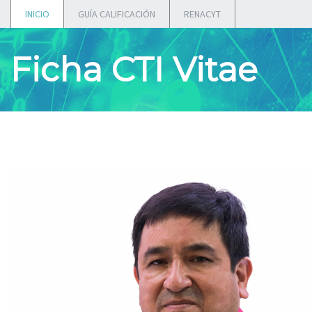
INICIO
GUÍA CALIFICACIÓN
RENACYT
Ficha CTI Vitae