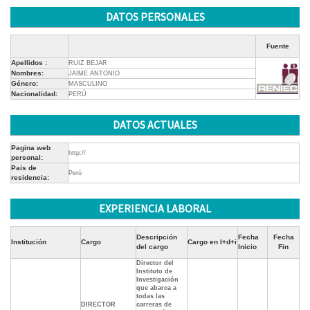
DATOS PERSONALES
Fuente
Apellidos :
RUIZ BEJAR
Nombres:
JAIME ANTONIO
Género:
MASCULINO
Nacionalidad:
PERÚ
DATOS ACTUALES
Pagina web
http://
personal:
Pais de
Perú
residencia:
EXPERIENCIA LABORAL
Descripción
Fecha
Fecha
Institución
Cargo
Cargo en I+d+i
del cargo
Inicio
Fin
Director del
Instituto de
Investigación
que abarca a
todas las
DIRECTOR
carreras de