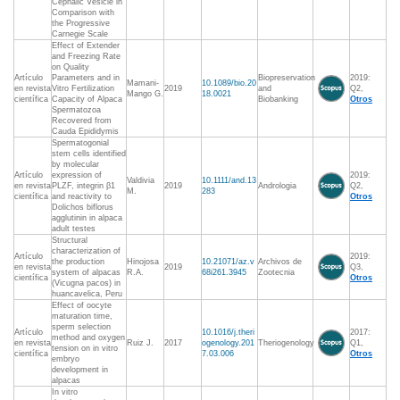
Cephalic Vesicle in
Comparison with
the Progressive
Carnegie Scale
Effect of Extender
and Freezing Rate
on Quality
Artículo
Parameters and in
Biopreservation
2019:
Mamani-
10.1089/bio.20
en revista
Vitro Fertilization
2019
and
Q2,
Mango G.
18.0021
científica
Capacity of Alpaca
Biobanking
Otros
Spermatozoa
Recovered from
Cauda Epididymis
Spermatogonial
stem cells identified
by molecular
Artículo
expression of
2019:
Valdivia
10.1111/and.13
en revista
PLZF, integrin β1
2019
Andrologia
Q2,
M.
283
científica
and reactivity to
Otros
Dolichos biflorus
agglutinin in alpaca
adult testes
Structural
characterization of
Artículo
2019:
the production
Hinojosa
10.21071/az.v
Archivos de
en revista
2019
Q3,
system of alpacas
R.A.
68i261.3945
Zootecnia
científica
Otros
(Vicugna pacos) in
huancavelica, Peru
Effect of oocyte
maturation time,
sperm selection
Artículo
10.1016/j.theri
2017:
method and oxygen
en revista
Ruiz J.
2017
ogenology.201
Theriogenology
Q1,
tension on in vitro
científica
7.03.006
Otros
embryo
development in
alpacas
In vitro