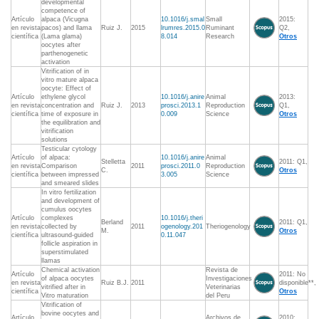
developmental
competence of
Artículo
alpaca (Vicugna
10.1016/j.smal
Small
2015:
en revista
pacos) and llama
Ruiz J.
2015
lrumres.2015.0
Ruminant
Q2,
científica
(Lama glama)
8.014
Research
Otros
oocytes after
parthenogenetic
activation
Vitrification of in
vitro mature alpaca
oocyte: Effect of
Artículo
ethylene glycol
10.1016/j.anire
Animal
2013:
en revista
concentration and
Ruiz J.
2013
prosci.2013.1
Reproduction
Q1,
científica
time of exposure in
0.009
Science
Otros
the equilibration and
vitrification
solutions
Testicular cytology
Artículo
of alpaca:
10.1016/j.anire
Animal
Stelletta
2011: Q1,
en revista
Comparison
2011
prosci.2011.0
Reproduction
C.
Otros
científica
between impressed
3.005
Science
and smeared slides
In vitro fertilization
and development of
cumulus oocytes
Artículo
complexes
10.1016/j.theri
Berland
2011: Q1,
en revista
collected by
2011
ogenology.201
Theriogenology
M.
Otros
científica
ultrasound-guided
0.11.047
follicle aspiration in
superstimulated
llamas
Chemical activation
Revista de
Artículo
2011: No
of alpaca oocytes
Investigaciones
en revista
Ruiz B.J.
2011
disponible**,
vitrified after in
Veterinarias
científica
Otros
Vitro maturation
del Peru
Vitrification of
bovine oocytes and
Artículo
Archivos de
2010: