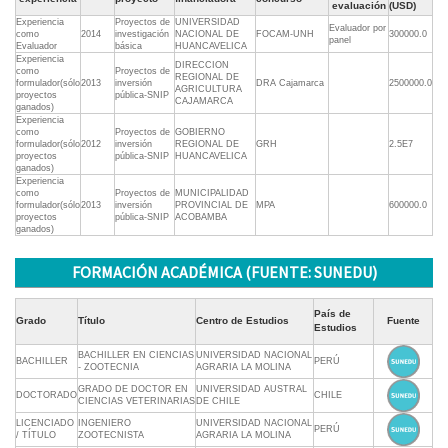
evaluación
(USD)
Experiencia
Proyectos de
UNIVERSIDAD
Evaluador por
como
2014
investigación
NACIONAL DE
FOCAM-UNH
300000.0
panel
Evaluador
básica
HUANCAVELICA
Experiencia
DIRECCION
como
Proyectos de
REGIONAL DE
formulador(sólo
2013
inversión
DRA Cajamarca
2500000.0
AGRICULTURA
proyectos
pública-SNIP
CAJAMARCA
ganados)
Experiencia
como
Proyectos de
GOBIERNO
formulador(sólo
2012
inversión
REGIONAL DE
GRH
2.5E7
proyectos
pública-SNIP
HUANCAVELICA
ganados)
Experiencia
como
Proyectos de
MUNICIPALIDAD
formulador(sólo
2013
inversión
PROVINCIAL DE
MPA
600000.0
proyectos
pública-SNIP
ACOBAMBA
ganados)
FORMACIÓN ACADÉMICA (FUENTE: SUNEDU)
País de
Grado
Título
Centro de Estudios
Fuente
Estudios
BACHILLER EN CIENCIAS
UNIVERSIDAD NACIONAL
BACHILLER
PERÚ
- ZOOTECNIA
AGRARIA LA MOLINA
GRADO DE DOCTOR EN
UNIVERSIDAD AUSTRAL
DOCTORADO
CHILE
CIENCIAS VETERINARIAS
DE CHILE
LICENCIADO
INGENIERO
UNIVERSIDAD NACIONAL
PERÚ
/ TÍTULO
ZOOTECNISTA
AGRARIA LA MOLINA