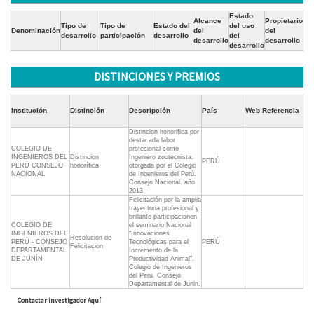
Estado
Alcance
Propietario
Tipo de
Tipo de
Estado del
del uso
Denominación
del
del
desarrollo
participación
desarrollo
del
desarrollo
desarrollo
desarrollo
DISTINCIONES Y PREMIOS
Institución
Distinción
Descripción
País
Web Referencia
Distincion honorifica por
destacada labor
COLEGIO DE
profesional como
INGENIEROS DEL
Distincion
Ingeniero zootecnista.
PERÚ
PERÚ CONSEJO
honorífica
otorgada por el Colegio
NACIONAL
de Ingenieros del Perú.
Consejo Nacional. año
2013
Felicitación por la amplia
trayectoria profesional y
brillante participacionen
COLEGIO DE
el seminario Nacional
INGENIEROS DEL
"Innovaciones
Resolucion de
PERÚ - CONSEJO
Tecnológicas para el
PERÚ
Felicitacion
DEPARTAMENTAL
Incremento de la
DE JUNÍN
Productividad Animal".
Colegio de Ingenieros
del Peru. Consejo
Departamental de Junin.
Contactar investigador Aquí