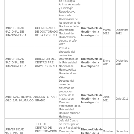
de Fisiología
Animal Avanzada
y Fisiología
Reproductiva
Avanzada.
Coordinador de
los programas de
Doctorado de la
UNIVERSIDAD
COORDINADOR
Director/Jefe de
Universidad
Marzo
Diciembre
NACIONAL DE
DE DOCTORADO
Gestión de la
Nacional de
2012
2012
HUANCAVELICA
DE LA EPG UNH
Investigación
Huancavelica
durante el año
2012.
Presidi el
directorio del
centro Pre
UNIVERSIDAD
DIRECTOR DEL
Universitario de
Director/Jefe de
Enero
Diciembre
NACIONAL DE
CENTRO PRE
la Universidad
Gestión de la
2011
2011
HUANCAVELICA
UNIVERSITARIO
Nacional de
Investigación
Huancavelica.
Durante el año
2011.
Docente del
curso de
sistemas de
producción
Animal de la
Director/Jefe de
UNIV. NAC. HERMILIO
DOCENTE POST
Junio
maestria en
Gestión de la
Julio 2011
VALDIZAN HUANUCO
GRADO
2011
Ciencias
Investigación
Veterinarias de la
Universidad
Harmilio Valdizán
Huánuco.
Jefe del Centro
JEFE DEL
de Investigación
CENTRO DE
de la Facultad de
UNIVERSIDAD
Director/Jefe de
INVESTIGACIÓN
Ciencias de
Octubre
Diciembre
NACIONAL DE
Gestión de la