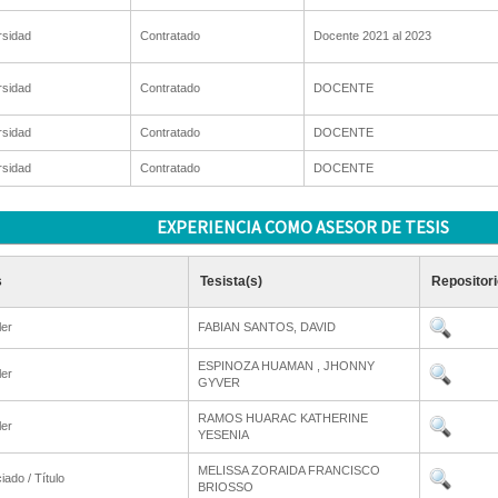
rsidad
Contratado
Docente 2021 al 2023
rsidad
Contratado
DOCENTE
rsidad
Contratado
DOCENTE
rsidad
Contratado
DOCENTE
EXPERIENCIA COMO ASESOR DE TESIS
s
Tesista(s)
Repositori
ler
FABIAN SANTOS, DAVID
ESPINOZA HUAMAN , JHONNY
ler
GYVER
RAMOS HUARAC KATHERINE
ler
YESENIA
MELISSA ZORAIDA FRANCISCO
iado / Título
BRIOSSO