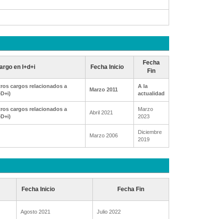
Fecha
argo en I+d+i
Fecha Inicio
Fin
ros cargos relacionados a
A la
Marzo 2011
+D+i)
actualidad
ros cargos relacionados a
Marzo
Abril 2021
+D+i)
2023
Diciembre
Marzo 2006
2019
Fecha Inicio
Fecha Fin
Agosto 2021
Julio 2022