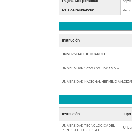
Pagina web personal:
http://
Pais de residencia:
Perú
Institución
UNIVERSIDAD DE HUANUCO
UNIVERSIDAD CESAR VALLEJO S.A.C.
UNIVERSIDAD NACIONAL HERMILIO VALDIZA
Institución
Tipo 
UNIVERSIDAD TECNOLOGICA DEL
Unive
PERU S.A.C. O UTP S.A.C.