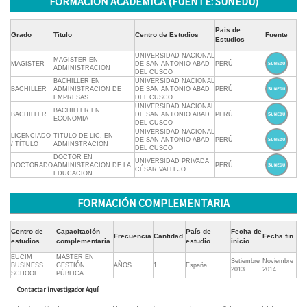
FORMACIÓN ACADÉMICA (FUENTE: SUNEDU)
País de
Grado
Título
Centro de Estudios
Fuente
Estudios
UNIVERSIDAD NACIONAL
MAGISTER EN
MAGISTER
DE SAN ANTONIO ABAD
PERÚ
ADMINISTRACION
DEL CUSCO
BACHILLER EN
UNIVERSIDAD NACIONAL
BACHILLER
ADMINISTRACION DE
DE SAN ANTONIO ABAD
PERÚ
EMPRESAS
DEL CUSCO
UNIVERSIDAD NACIONAL
BACHILLER EN
BACHILLER
DE SAN ANTONIO ABAD
PERÚ
ECONOMIA
DEL CUSCO
UNIVERSIDAD NACIONAL
LICENCIADO
TITULO DE LIC. EN
DE SAN ANTONIO ABAD
PERÚ
/ TÍTULO
ADMINSTRACION
DEL CUSCO
DOCTOR EN
UNIVERSIDAD PRIVADA
DOCTORADO
ADMINISTRACION DE LA
PERÚ
CÉSAR VALLEJO
EDUCACION
FORMACIÓN COMPLEMENTARIA
Centro de
Capacitación
País de
Fecha de
Frecuencia
Cantidad
Fecha fin
estudios
complementaria
estudio
inicio
EUCIM
MASTER EN
Setiembre
Noviembre
BUSINESS
GESTIÓN
AÑOS
1
España
2013
2014
SCHOOL
PÚBLICA
Contactar investigador Aquí