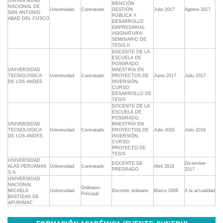
UNIVERSIDAD
MENCIÓN
NACIONAL DE
Universidad
Contratado
GESTIÓN
Julio 2017
Agosto 2017
SAN ANTONIO
PÚBLICA Y
ABAD DEL CUSCO
DESARROLLO
EMPRESARIAL.
ASIGNATURA:
SEMINARIO DE
TESIS II
DOCENTE DE LA
ESCUELA DE
POSGRADO.
UNIVERSIDAD
MAESTRÍA EN
TECNOLOGICA
Universidad
Contratado
PROYECTOS DE
Junio 2017
Julio 2017
DE LOS ANDES
INVERSIÓN.
CURSO:
DESARROLLO DE
TESIS
DOCENTE DE LA
ESCUELA DE
POSGRADO.
UNIVERSIDAD
MAESTRÍA EN
TECNOLOGICA
Universidad
Contratado
PROYECTOS DE
Julio 2016
Julio 2016
DE LOS ANDES
INVERSIÓN.
CURSO:
PROYECTO DE
TESIS
UNIVERSIDAD
DOCENTE DE
Diciembre
ALAS PERUANAS
Universidad
Contratado
Abril 2016
PREGRADO
2017
S.A.
UNIVERSIDAD
NACIONAL
Ordinario-
MICAELA
Universidad
Docente ordinario
Marzo 2006
A la actualidad
Principal
BASTIDAS DE
APURIMAC