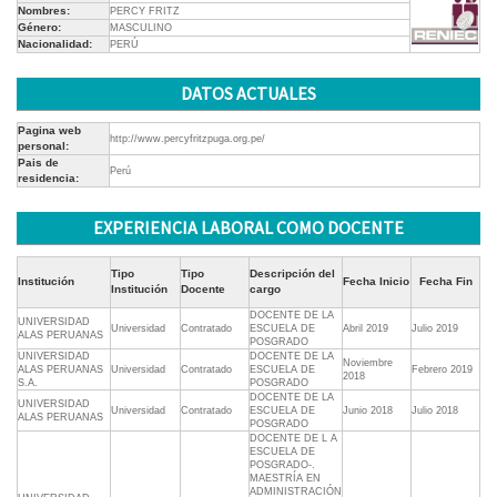
Nombres:
PERCY FRITZ
Género:
MASCULINO
Nacionalidad:
PERÚ
DATOS ACTUALES
Pagina web
http://www.percyfritzpuga.org.pe/
personal:
Pais de
Perú
residencia:
EXPERIENCIA LABORAL COMO DOCENTE
Tipo
Tipo
Descripción del
Institución
Fecha Inicio
Fecha Fin
Institución
Docente
cargo
DOCENTE DE LA
UNIVERSIDAD
Universidad
Contratado
ESCUELA DE
Abril 2019
Julio 2019
ALAS PERUANAS
POSGRADO
UNIVERSIDAD
DOCENTE DE LA
Noviembre
ALAS PERUANAS
Universidad
Contratado
ESCUELA DE
Febrero 2019
2018
S.A.
POSGRADO
DOCENTE DE LA
UNIVERSIDAD
Universidad
Contratado
ESCUELA DE
Junio 2018
Julio 2018
ALAS PERUANAS
POSGRADO
DOCENTE DE L A
ESCUELA DE
POSGRADO-.
MAESTRÍA EN
ADMINISTRACIÓN