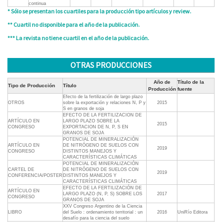
continua
* Sólo se presentan los cuartiles para la producción tipo artículos y review.
** Cuartil no disponible para el año de la publicación.
*** La revista no tiene cuartil en el año de la publicación.
OTRAS PRODUCCIONES
Año de
Título de la
Tipo de Producción
Título
Producción
fuente
Efecto de la fertilización de largo plazo
OTROS
sobre la exportación y relaciones N, P y
2015
S en granos de soja
EFECTO DE LA FERTILIZACION DE
ARTÍCULO EN
LARGO PLAZO SOBRE LA
2015
CONGRESO
EXPORTACION DE N, P, S EN
GRANOS DE SOJA
POTENCIAL DE MINERALIZACIÓN
ARTÍCULO EN
DE NITRÓGENO DE SUELOS CON
2019
CONGRESO
DISTINTOS MANEJOS Y
CARACTERÍSTICAS CLIMÁTICAS
POTENCIAL DE MINERALIZACIÓN
CARTEL DE
DE NITRÓGENO DE SUELOS CON
2019
CONFERENCIA/POSTER
DISTINTOS MANEJOS Y
CARACTERÍSTICAS CLIMÁTICAS
EFECTO DE LA FERTILIZACIÓN DE
ARTÍCULO EN
LARGO PLAZO (N, P, S) SOBRE LOS
2017
CONGRESO
GRANOS DE SOJA
XXV Congreso Argentino de la Ciencia
LIBRO
del Suelo : ordenamiento territorial : un
2016
UniRío Editora
desafío para la ciencia del suelo