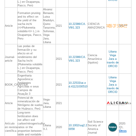
ORCID
L.) en Oxapampa,
Pasco, Perú
Alvarez
Formation pruning
Benaute,
and its effect on
Luisa
the yield of the
Madolyn,
sacha inchi
Quino
10.22386/CA.
CIENCIA
Article
2021
S/C***
(<i>Plukenetia
Tarazona,
V9I1.323
AMAZONICA
volubilis</i> L.) in
Sofonias,
Oxapampa, Pasco,
Vega
Peru
Jara,
Liliana
Las podas de
formación y su
Liliana
efecto en el
Ciencia
Vega
Journal-
rendimiento del
10.22386/CA.
2021
Amazónica
Jara a
article
Sacha Inchi
V9I1.323
(Iquitos)
través de
(Plukenetia volubilis
ORCID
L.) en Oxapampa,
Pasco, Perú
Engenharia
Liliana
Agronômica:
Vega
Ambientes
10.22533/at.e
BOOK_CHAPTER
2021
Jara a
Agrícolas e seus
d.41121030510
través de
Campos de
ORCID
Atuação 3
Potencial de
Vega-
mineralización de
Article
Jara,
2021
No Aplica
Nitrógeno de suelos
Liliana
de Huánuco, Perú
Long-term
fertilization does
not affect soil
Soil Science
Artículo
carbon/nitrogen/sulfur
2020:
Liliana
10.1002/saj2.2
Society of
en revista
ratios or the
2020
Q1,
V.J.
0058
America
científica
proportion between
Otros
Journal
labile and nonlabile