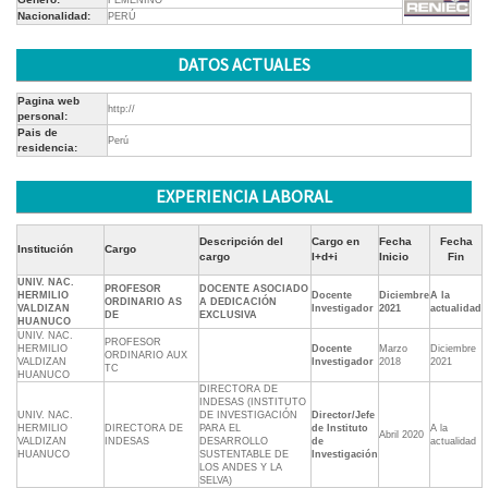
FEMENINO
Nacionalidad:
PERÚ
DATOS ACTUALES
Pagina web
http://
personal:
Pais de
Perú
residencia:
EXPERIENCIA LABORAL
Descripción del
Cargo en
Fecha
Fecha
Institución
Cargo
cargo
I+d+i
Inicio
Fin
UNIV. NAC.
PROFESOR
DOCENTE ASOCIADO
HERMILIO
Docente
Diciembre
A la
ORDINARIO AS
A DEDICACIÓN
VALDIZAN
Investigador
2021
actualidad
DE
EXCLUSIVA
HUANUCO
UNIV. NAC.
PROFESOR
HERMILIO
Docente
Marzo
Diciembre
ORDINARIO AUX
VALDIZAN
Investigador
2018
2021
TC
HUANUCO
DIRECTORA DE
INDESAS (INSTITUTO
UNIV. NAC.
DE INVESTIGACIÓN
Director/Jefe
HERMILIO
DIRECTORA DE
PARA EL
de Instituto
A la
Abril 2020
VALDIZAN
INDESAS
DESARROLLO
de
actualidad
HUANUCO
SUSTENTABLE DE
Investigación
LOS ANDES Y LA
SELVA)