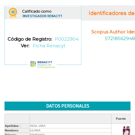
Scopus Author Ident
57218562948
Código de Registro:
P0022904
Ver:
Ficha Renacyt
DATOS PERSONALES
Fuente
Apellidos :
VEGA JARA
Nombres:
LILIANA
Género: