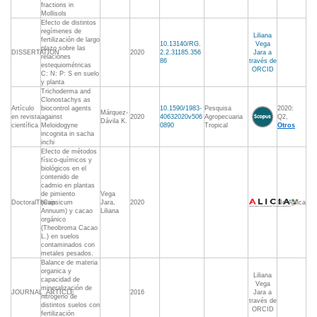
fractions in
Mollisols
Efecto de distintos
regímenes de
Liliana
fertilización de largo
10.13140/RG.
Vega
plazo sobre las
DISSERTATION
2020
2.2.31185.356
Jara a
relaciones
86
través de
estequiométricas
ORCID
C: N: P: S en suelo
y planta
Trichoderma and
Clonostachys as
Artículo
biocontrol agents
10.1590/1983-
Pesquisa
2020:
Márquez-
en revista
against
2020
40632020v506
Agropecuaria
Q2,
Dávila K.
científica
Meloidogyne
0890
Tropical
Otros
incognita in sacha
inchi
Efecto de métodos
físico-químicos y
biológicos en el
contenido de
cadmio en plantas
de pimiento
Vega
DoctoralThesis
(Capsicum
Jara,
2020
No Aplica
Annuum) y cacao
Liliana
orgánico
(Theobroma Cacao
L.) en suelos
contaminados con
metales pesados.
Balance de materia
organica y
Liliana
capacidad de
Vega
mineralización de
JOURNAL_ARTICLE
2016
Jara a
nitrógeno de
través de
distintos suelos con
ORCID
fertilización