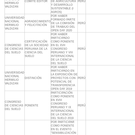
COMITÉ EDITOR
DE AGRICULTURA
PERÚ
HERMILIO
Y DESARROLLO
VALDIZAN
SUSTENTABLE (I
AGROS)
POR HABER
UNIVERSIDAD
FORMADO PARTE
NACIONAL
AGRADECIMIENTO
DE LA COMISIÓN
PERÚ
HERMILIO
Y FELICITACIÓN
DE TRABAJO DEL
VALDIZAN
OPEN DAY 2020
POR HABER
PARTICIPADO
CERTIFICACIÓN
COMO PONENTE
CONGRESO
DE LA SOCIEDAD
EN EL XVII
DE CIENCIAS
PERUANA DE LA
CONGRESO
PERÚ
DEL SUELO
CIENCIA DEL
PERUANO Y VIII
SUELO
INTERNACIONAL
DE LA CIENCIA
DEL SUELO
POR HABER
PARTICIPADO EN
UNIVERSIDAD
LA EXPOSICIÓN DE
NACIONAL
DISTINCIÓN
PROYECTOS CON
PERÚ
HERMILIO
POTENCIAL DE
VALDIZAN
TRANSFERENCIA
OPEN DAY 2019
PARTICIPACIÓN
COMO PONENTE
EN XVIII
CONGRESO
CONGRESO
DE CIENCIAS
PONENTE
PERÚ
PERUANO Y IX
DEL SUELO
INTERNACIONAL
DE LA CIENCIA
DEL SUELO 2019
POR PARTICIPAR
COMO PONENTE
EN EL EVENTO
"SENSIBILIZACIÓN