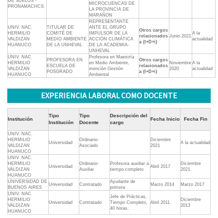
DE SUELOS -
MICROCUENCAS DE
PRONAMACHCS
LA PROVINCIA DE
MARAÑON
REPRESENTANTE
UNIV. NAC.
TITULAR DE
ANTE EL GRUPO
Otros cargos
HERMILIO
COMITÉ DE
IMPULSOR DE LA
A la
relacionados
Junio 2021
VALDIZAN
MEDIO AMBIENTE
ACCIÓN CLIMÁTICA
actualidad
a (I+D+i)
HUANUCO
DE LA UNHEVAL
DE LA ACADEMIA-
UNHEVAL
UNIV. NAC.
Profesora en Maestría
PROFESORA EN
Otros cargos
HERMILIO
en Medio Ambiente,
Noviembre
A la
ESCUELA DE
relacionados
VALDIZAN
mención Gestión
2020
actualidad
POSGRADO
a (I+D+i)
HUANUCO
Ambiental
EXPERIENCIA LABORAL COMO DOCENTE
Tipo
Tipo
Descripción del
Institución
Fecha Inicio
Fecha Fin
Institución
Docente
cargo
UNIV. NAC.
HERMILIO
Ordinario-
Diciembre
Universidad
A la actualidad
VALDIZAN
Asociado
2021
HUANUCO
UNIV. NAC.
HERMILIO
Ordinario-
Profesora auxiliar a
Diciembre
Universidad
Abril 2017
VALDIZAN
Auxiliar
tiempo completo
2021
HUANUCO
UNIVERSIDAD DE
Ayudante de
Universidad
Contratado
Marzo 2014
Marzo 2017
BUENOS AIRES
primera
UNIV. NAC.
Jefe de Prácticas,
HERMILIO
Diciembre
Universidad
Contratado
Tiempo Completo,
Abril 2011
VALDIZAN
2013
40 horas.
HUANUCO