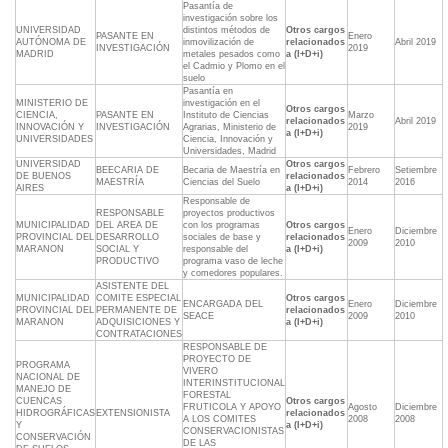
Pasantía de
investigación sobre los
UNIVERSIDAD
distintos métodos de
Otros cargos
PASANTE EN
Enero
AUTÓNOMA DE
inmovilización de
relacionados
Abril 2019
INVESTIGACIÓN
2019
MADRID
metales pesados como
a (I+D+i)
el Cadmio y Plomo en el
suelo
Pasantía en
MINISTERIO DE
investigación en el
Otros cargos
CIENCIA,
PASANTE EN
Instituto de Ciencias
Marzo
relacionados
Abril 2019
INNOVACIÓN Y
INVESTIGACIÓN
Agrarias, Ministerio de
2019
a (I+D+i)
UNIVERSIDADES
Ciencia, Innovación y
Universidades, Madrid
UNIVERSIDAD
Otros cargos
BEECARIA DE
Becaria de Maestría en
Febrero
Setiembre
DE BUENOS
relacionados
MAESTRÍA
Ciencias del Suelo
2014
2016
AIRES
a (I+D+i)
Responsable de
RESPONSABLE
proyectos productivos
MUNICIPALIDAD
DEL AREA DE
con los programas
Otros cargos
Enero
Diciembre
PROVINCIAL DEL
DESARROLLO
sociales de base y
relacionados
2009
2010
MARANON
SOCIAL Y
responsable del
a (I+D+i)
PRODUCTIVO
programa vaso de leche
y comedores populares.
ASISTENTE DEL
MUNICIPALIDAD
COMITE ESPECIAL
Otros cargos
ENCARGADA DEL
Enero
Diciembre
PROVINCIAL DEL
PERMANENTE DE
relacionados
SEACE
2009
2010
MARANON
ADQUISICIONES Y
a (I+D+i)
CONTRATACIONES
RESPONSABLE DE
PROYECTO DE
PROGRAMA
VIVERO
NACIONAL DE
INTERINSTITUCIONAL
MANEJO DE
FORESTAL
CUENCAS
Otros cargos
FRUTICOLA Y APOYO
Agosto
Diciembre
HIDROGRÁFICAS
EXTENSIONISTA
relacionados
A LOS COMITES
2008
2008
Y
a (I+D+i)
CONSERVACIONISTAS
CONSERVACIÓN
DE LAS