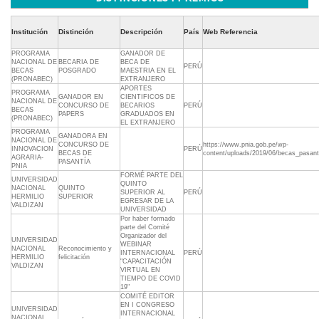
Institución
Distinción
Descripción
País
Web Referencia
PROGRAMA
GANADOR DE
NACIONAL DE
BECARIA DE
BECA DE
PERÚ
BECAS
POSGRADO
MAESTRIA EN EL
(PRONABEC)
EXTRANJERO
APORTES
PROGRAMA
GANADOR EN
CIENTIFICOS DE
NACIONAL DE
CONCURSO DE
BECARIOS
PERÚ
BECAS
PAPERS
GRADUADOS EN
(PRONABEC)
EL EXTRANJERO
PROGRAMA
GANADORA EN
NACIONAL DE
CONCURSO DE
https://www.pnia.gob.pe/wp-
INNOVACION
PERÚ
BECAS DE
content/uploads/2019/06/becas_pasant
AGRARIA-
PASANTÍA
PNIA
FORMÉ PARTE DEL
UNIVERSIDAD
QUINTO
NACIONAL
QUINTO
SUPERIOR AL
PERÚ
HERMILIO
SUPERIOR
EGRESAR DE LA
VALDIZAN
UNIVERSIDAD
Por haber formado
parte del Comité
Organizador del
UNIVERSIDAD
WEBINAR
NACIONAL
Reconocimiento y
INTERNACIONAL
PERÚ
HERMILIO
felicitación
"CAPACITACIÓN
VALDIZAN
VIRTUAL EN
TIEMPO DE COVID
19"
COMITÉ EDITOR
EN I CONGRESO
UNIVERSIDAD
INTERNACIONAL
NACIONAL