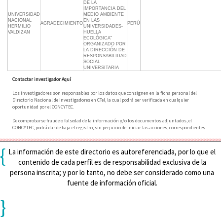
DE LA
IMPORTANCIA DEL
UNIVERSIDAD
MEDIO AMBIENTE
NACIONAL
EN LAS
AGRADECIMIENTO
PERÚ
HERMILIO
UNIVERSIDADES-
VALDIZAN
HUELLA
ECOLÓGICA"
ORGANIZADO POR
LA DIRECCIÓN DE
RESPONSABILIDAD
SOCIAL
UNIVERSITARIA
Contactar investigador Aquí
Los investigadores son responsables por los datos que consignen en la ficha personal del
Directorio Nacional de Investigadores en CTeI, la cual podrá ser verificada en cualquier
oportunidad por el CONCYTEC.
De comprobarse fraude o falsedad de la información y/o los documentos adjuntados, el
CONCYTEC, podrá dar de baja el registro, sin perjuicio de iniciar las acciones, correspondientes.
{
La información de este directorio es autoreferenciada, por lo que el
contenido de cada perfil es de responsabilidad exclusiva de la
persona inscrita; y por lo tanto, no debe ser considerado como una
fuente de información oficial.
}