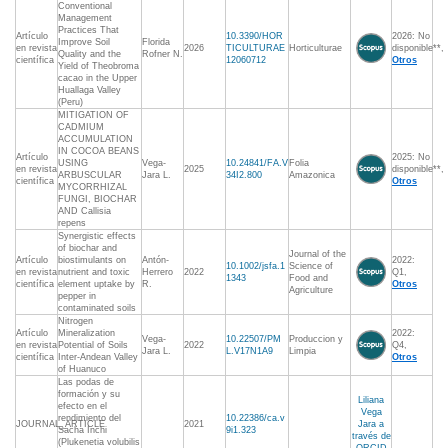
Conventional
Management
Practices That
Artículo
10.3390/HOR
2026: No
Improve Soil
Florida
en revista
2026
TICULTURAE
Horticulturae
disponible**,
Quality and the
Rofner N.
científica
12060712
Otros
Yield of Theobroma
cacao in the Upper
Huallaga Valley
(Peru)
MITIGATION OF
CADMIUM
ACCUMULATION
IN COCOA BEANS
Artículo
2025: No
USING
Vega-
10.24841/FA.V
Folia
en revista
2025
disponible**,
ARBUSCULAR
Jara L.
34I2.800
Amazonica
científica
Otros
MYCORRHIZAL
FUNGI, BIOCHAR
AND Callisia
repens
Synergistic effects
of biochar and
Journal of the
Artículo
biostimulants on
Antón-
2022:
10.1002/jsfa.1
Science of
en revista
nutrient and toxic
Herrero
2022
Q1,
1343
Food and
científica
element uptake by
R.
Otros
Agriculture
pepper in
contaminated soils
Nitrogen
Artículo
Mineralization
2022:
Vega-
10.22507/PM
Produccion y
en revista
Potential of Soils
2022
Q4,
Jara L.
L.V17N1A9
Limpia
científica
Inter-Andean Valley
Otros
of Huanuco
Las podas de
formación y su
Liliana
efecto en el
Vega
rendimiento del
10.22386/ca.v
JOURNAL_ARTICLE
2021
Jara a
Sacha Inchi
9i1.323
través de
(Plukenetia volubilis