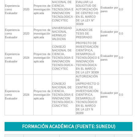
NACIONAL DE
EVALUAR LA
Experiencia
Proyectos de
CIENCIA,
SOLICITUD DE
Evaluador por
como
2020
investigación
TECNOLOGIA E
AUTORIZACIÓN
0.0
pares
Evaluador
aplicada
INNOVACION
DE CENTRO I+D
TECNOLOGICA -
EN EL MARCO
CONCYTEC
DE LA LEY N°
30309
UNIVERSIDAD
Experiencia
Proyectos de
JURADO DE
NACIONAL
Evaluador por
como
2020
investigación
TESIS DE
0.0
HERMILIO
panel
Evaluador
aplicada
PREGRADO
VALDIZAN
PROYECTO DE
CONSEJO
INVESTIGACIÓN
NACIONAL DE
CIENTÍFICA,
Experiencia
Proyectos de
CIENCIA,
DESARROLLO
Evaluador por
como
2024
investigación
TECNOLOGIA E
TECNOLÓGICO E
0.0
pares
Evaluador
aplicada
INNOVACION
INNOVACIÓN
TECNOLOGICA -
TECNOLÓGICA
CONCYTEC
EN EL MARCO
DE LA LEY 30309
AUTORIZACIÓN
DE
CONSEJO
UNPROYECTO O
NACIONAL DE
CENTRO DE
Experiencia
Proyectos de
CIENCIA,
INVESTIGACIÓN
Evaluador por
como
2024
investigación
TECNOLOGIA E
CIENTÍFICA,
0.0
pares
Evaluador
aplicada
INNOVACION
DESARROLLO
TECNOLOGICA -
TECNOLÓGICO
CONCYTEC
EN EL MARCO
DE LA LEY N
30309
FORMACIÓN ACADÉMICA (FUENTE: SUNEDU)