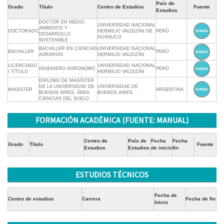
País de
Grado
Título
Centro de Estudios
Fuente
Estudios
DOCTOR EN MEDIO
UNIVERSIDAD NACIONAL
AMBIENTE Y
DOCTORADO
HERMILIO VALDIZÁN DE
PERÚ
DESARROLLO
HUÁNUCO
SOSTENIBLE
BACHILLER EN CIENCIAS
UNIVERSIDAD NACIONAL
BACHILLER
PERÚ
AGRARIAS
HERMILIO VALDIZÁN
LICENCIADO
UNIVERSIDAD NACIONAL
INGENIERO AGRONOMO
PERÚ
/ TÍTULO
HERMILIO VALDIZÁN
DIPLOMA DE MAGÍSTER
DE LA UNIVERSIDAD DE
UNIVERSIDAD DE
MAGISTER
ARGENTINA
BUENOS AIRES, ÁREA
BUENOS AIRES
CIENCIAS DEL SUELO
FORMACIÓN ACADÉMICA (FUENTE: MANUAL)
Centro de
País de
Fecha
Fecha
Grado
Título
Fuente
Estudios
Estudios
de inicio
fin
ESTUDIOS TÉCNICOS
Fecha de
Centro de estudios
Carrera
Fecha de fin
Inicio