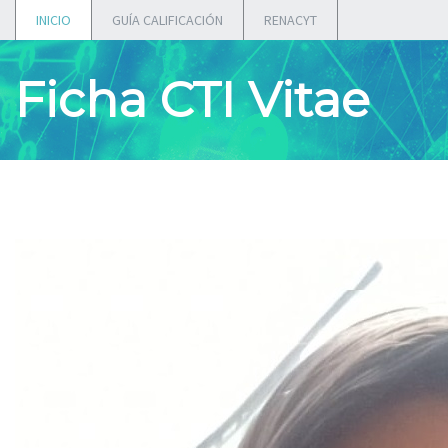
INICIO
GUÍA CALIFICACIÓN
RENACYT
Ficha CTI Vitae