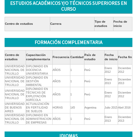
ESTUDIOS ACADÉMICOS Y/O TÉCNICOS SUPERIORES EN
CURSO
Tipo de
Fecha de
Centro de estudios
Carrera
estudios
inicio
FORMACIÓN COMPLEMENTARIA
Centro de
Capacitación
País de
Fecha
Frecuencia
Cantidad
Fecha fin
estudios
complementaria
estudio
de inicio
UNIVERSIDAD
DIPLOMADO EN
Enero
Diciembre
NACIONAL DE
DOCENCIA
AÑOS
1
Perú
2012
2012
TRUJILLO
UNIVERSITARIA
UNIVERSIDAD
DIPLOMADO EN
Enero
Diciembre
NACIONAL DE
GESTIÓN
AÑOS
1
Perú
2013
2013
TRUJILLO
AMBIENTAL
DIPLOMADO EN
UNIVERSIDAD
TÉCNICAS DE
Enero
Diciembre
NACIONAL DE
AÑOS
1
Perú
EXPLOTACIÓN
2012
2012
TRUJILLO
AGRÍCOLA
UNIVERSIDAD
ACTUALIZACIÓN
DE BUENOS
EN FERTILIDAD
HORAS
145
Argentina
Julio 2015
Abril 2016
AIRES
DE SUELOS
UNIVERSIDAD
DIPLOMADO EN
Enero
Diciembre
NACIONAL DE
ADMINISTRACION
AÑOS
1
Perú
2013
2013
TRUJILLO
DE EMPRESAS
IDIOMAS