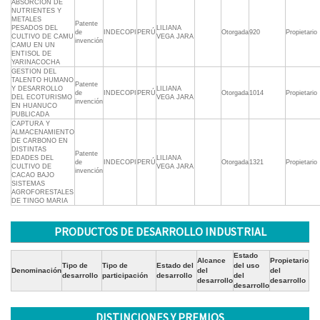
ABSORCION DE
NUTRIENTES Y
METALES
Patente
PESADOS DEL
LILIANA
de
INDECOPI
PERÚ
Otorgada
920
Propietario
CULTIVO DE CAMU
VEGA JARA
invención
CAMU EN UN
ENTISOL DE
YARINACOCHA
GESTION DEL
TALENTO HUMANO
Patente
Y DESARROLLO
LILIANA
de
INDECOPI
PERÚ
Otorgada
1014
Propietario
DEL ECOTURISMO
VEGA JARA
invención
EN HUANUCO
PUBLICADA
CAPTURA Y
ALMACENAMIENTO
DE CARBONO EN
DISTINTAS
Patente
EDADES DEL
LILIANA
de
INDECOPI
PERÚ
Otorgada
1321
Propietario
CULTIVO DE
VEGA JARA
invención
CACAO BAJO
SISTEMAS
AGROFORESTALES
DE TINGO MARIA
PRODUCTOS DE DESARROLLO INDUSTRIAL
Estado
Alcance
Propietario
Tipo de
Tipo de
Estado del
del uso
Denominación
del
del
desarrollo
participación
desarrollo
del
desarrollo
desarrollo
desarrollo
DISTINCIONES Y PREMIOS