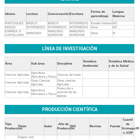
Forma de
Lengua
Idioma
Lectura
Conversación
Escritura
aprendizaje
Materna
PORTUGUES
BÁSICO
BÁSICO
INTERMEDIO
Estudio Instituto
NO
INGLES
INTERMEDIO
INTERMEDIO
INTERMEDIO
Otros
NO
ESPAÑOL O
AVANZADO
AVANZADO
AVANZADO
Otros
SI
CASTELLANO
SUPERIOR
SUPERIOR
LÍNEA DE INVESTIGACIÓN
Temática
Temática Médica
Área
Sub área
Disciplina
Ambiental
y de la Salud
Agricultura,
Ciencias Agrícolas
Ciencias del suelo
Silvicultura y Pesca
Otras Ciencias
Otras ciencias
Ciencias Agrícolas
Agrícolas
Agrícolas
Protección y
Agricultura,
Ciencias Agrícolas
nutrición de las
Silvicultura y Pesca
plantas
PRODUCCIÓN CIENTÍFICA
Cuartil
Tipo
Año de
de
Título
Autor
DOI
Revista
Fuente
Producción
Producción
ScimagoJR
o JCR*
Organic and