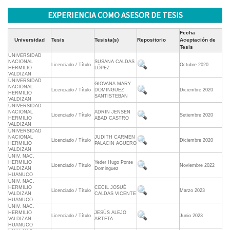
EXPERIENCIA COMO ASESOR DE TESIS
Fecha
Universidad
Tesis
Tesista(s)
Repositorio
Aceptación de
Tesis
UNIVERSIDAD
NACIONAL
SUSANA CALDAS
Licenciado / Título
Octubre 2020
HERMILIO
LÓPEZ
VALDIZAN
UNIVERSIDAD
GIOVANA MARY
NACIONAL
Licenciado / Título
DOMINGUEZ
Diciembre 2020
HERMILIO
SANTISTEBAN
VALDIZAN
UNIVERSIDAD
NACIONAL
ADRIN JENSEN
Licenciado / Título
Setiembre 2020
HERMILIO
ABAD CASTRO
VALDIZAN
UNIVERSIDAD
NACIONAL
JUDITH CARMEN
Licenciado / Título
Diciembre 2020
HERMILIO
PALACIN AGUERO
VALDIZAN
UNIV. NAC.
HERMILIO
Yeder Hugo Ponte
Licenciado / Título
Noviembre 2022
VALDIZAN
Dominguez
HUANUCO
UNIV. NAC.
HERMILIO
CECIL JOSUÉ
Licenciado / Título
Marzo 2023
VALDIZAN
CALDAS VICENTE
HUANUCO
UNIV. NAC.
HERMILIO
JESÚS ALEJO
Licenciado / Título
Junio 2023
VALDIZAN
ARTETA
HUANUCO