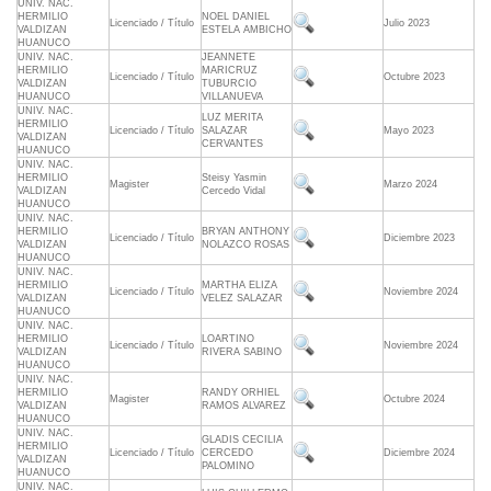
UNIV. NAC.
HERMILIO
NOEL DANIEL
Licenciado / Título
Julio 2023
VALDIZAN
ESTELA AMBICHO
HUANUCO
UNIV. NAC.
JEANNETE
HERMILIO
MARICRUZ
Licenciado / Título
Octubre 2023
VALDIZAN
TUBURCIO
HUANUCO
VILLANUEVA
UNIV. NAC.
LUZ MERITA
HERMILIO
Licenciado / Título
SALAZAR
Mayo 2023
VALDIZAN
CERVANTES
HUANUCO
UNIV. NAC.
HERMILIO
Steisy Yasmin
Magister
Marzo 2024
VALDIZAN
Cercedo Vidal
HUANUCO
UNIV. NAC.
HERMILIO
BRYAN ANTHONY
Licenciado / Título
Diciembre 2023
VALDIZAN
NOLAZCO ROSAS
HUANUCO
UNIV. NAC.
HERMILIO
MARTHA ELIZA
Licenciado / Título
Noviembre 2024
VALDIZAN
VELEZ SALAZAR
HUANUCO
UNIV. NAC.
HERMILIO
LOARTINO
Licenciado / Título
Noviembre 2024
VALDIZAN
RIVERA SABINO
HUANUCO
UNIV. NAC.
HERMILIO
RANDY ORHIEL
Magister
Octubre 2024
VALDIZAN
RAMOS ALVAREZ
HUANUCO
UNIV. NAC.
GLADIS CECILIA
HERMILIO
Licenciado / Título
CERCEDO
Diciembre 2024
VALDIZAN
PALOMINO
HUANUCO
UNIV. NAC.