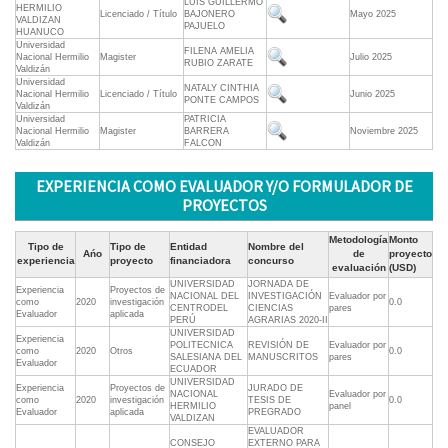
LUIS GUILLERMO
HERMILIO
Licenciado / Título
BAJONERO
Mayo 2025
VALDIZAN
PAJUELO
HUANUCO
Universidad
FILENA AMELIA
Nacional Hermilio
Magister
Julio 2025
RUBIO ZARATE
Valdizán
Universidad
NATALY CINTHIA
Nacional Hermilio
Licenciado / Título
Junio 2025
PONTE CAMPOS
Valdizán
Universidad
PATRICIA
Nacional Hermilio
Magister
BARRERA
Noviembre 2025
Valdizán
FALCON
EXPERIENCIA COMO EVALUADOR Y/O FORMULADOR DE
PROYECTOS
Metodología
Monto
Tipo de
Tipo de
Entidad
Nombre del
Ańo
de
proyecto
experiencia
proyecto
financiadora
concurso
evaluación
(USD)
UNIVERSIDAD
JORNADA DE
Experiencia
Proyectos de
NACIONAL DEL
INVESTIGACIÓN
Evaluador por
como
2020
investigación
0.0
CENTRODEL
CIENCIAS
pares
Evaluador
aplicada
PERÚ
AGRARIAS 2020-II
UNIVERSIDAD
Experiencia
POLITECNICA
REVISIÓN DE
Evaluador por
como
2020
Otros
0.0
SALESIANA DEL
MANUSCRITOS
pares
Evaluador
ECUADOR
UNIVERSIDAD
Experiencia
Proyectos de
JURADO DE
NACIONAL
Evaluador por
como
2020
investigación
TESIS DE
0.0
HERMILIO
panel
Evaluador
aplicada
PREGRADO
VALDIZAN
EVALUADOR
CONSEJO
EXTERNO PARA