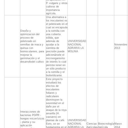
P. vulgaris y otros
cultivos de
importancia
agrícola.
Una alternativa a
los inoculantes es
el peletizado en el
cual se encapsula
Diseño y
a la semilla con
optimizacion del
una cubierta
proceso de
sólida, que
peletizado en
además de
UNIVERSIDAD
semillas de maca y
ayudar a la
NACIONAL
Noviembre
quinua con
siembra de
AGRARIA LA
2013
bioinoculantes, para
precisión puede
MOLINA
mejorar la
adicionársele el
germinación y el
microorganismo
desarrollodel cultivo
de interés lo cual
permite tener en
un sólo producto
a la semilla y el
biofertilizante.
Este proyecto
estudiará los
efectos de
inoculantes
foliares y
radiculares
disminuyen la
severidad en el
daño por el
ataque de la roya
Interacciones de
amarilla (H.
bacterias PGPR -
vastatrix) en
hongos micorrízicos
plantas de café.
UNIVERSIDAD
- planta y su
Esto, se se
NACIONAL
Ciencias
Biotecnología
Marzo
aplicación
fundamenta en el
AGRARIA LA
Agrícolas
Agrícola
2014