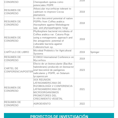
2016
CONGRESO
Chenopodium quinoa como
potenciales PGPR
Arbuscular mycorrhizae tolerant to
RESUMEN DE
cadmium to improve Cocoa
2019
CONGRESO
plantations
In vitro biocontrol potential of native
RESUMEN DE
PGPRs from Coffea arabica
2018
CONGRESO
rhizosphere against Meloidogyne
spp. and phytopathogenic fungi
Phyllosphere bacterial microbiota of
Coffea arabica var. Caturra Roja
RESUMEN DE
using a metagenomic approach and
2019
CONGRESO
the antagonistic potential of
culturable bacteria against
Colletotrichum sp.
Microbial Probiotics for Agricultural
CAPÍTULO DE LIBRO
2019
Springer
Systems
RESUMEN DE
ICOM10 International Conference on
2019
CONGRESO
Mycorrhiza
Efecto de un bioinoculante (Bacillus
halotolerans) producido en bioreactor
CARTEL DE
enel biocontrol de patógenos
2023
CONFERENCIA/POSTER
radiculares y PGPR, en Solanum
lycopersicum
XXX REUNION
LATINOAMERICANA DE
RIZOBIOLOGÍA V CONFERENCIA
RESUMEN DE
LATINOAMERICANA DE
2021
CONGRESO
MICROORGANISMOS
PROMOTORES DEL
CRECIMIENTO VEGETAL
RESUMEN DE
AGROEVENTO
2022
CONGRESO
PROYECTOS DE INVESTIGACIÓN