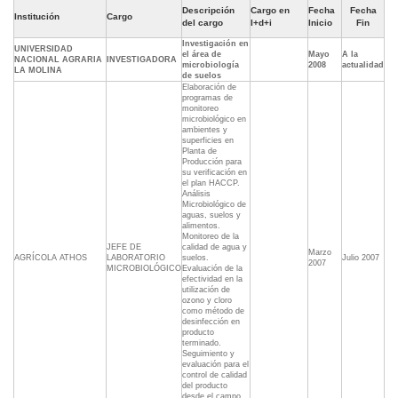
Descripción
Cargo en
Fecha
Fecha
Institución
Cargo
del cargo
I+d+i
Inicio
Fin
Investigación en
UNIVERSIDAD
el área de
Mayo
A la
NACIONAL AGRARIA
INVESTIGADORA
microbiología
2008
actualidad
LA MOLINA
de suelos
Elaboración de
programas de
monitoreo
microbiológico en
ambientes y
superficies en
Planta de
Producción para
su verificación en
el plan HACCP.
Análisis
Microbiológico de
aguas, suelos y
alimentos.
Monitoreo de la
JEFE DE
calidad de agua y
Marzo
AGRÍCOLA ATHOS
LABORATORIO
suelos.
Julio 2007
2007
MICROBIOLÓGICO
Evaluación de la
efectividad en la
utilización de
ozono y cloro
como método de
desinfección en
producto
terminado.
Seguimiento y
evaluación para el
control de calidad
del producto
desde el campo