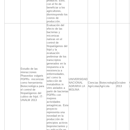
producto. Esto,
con el fin de
beneficiar a los
agricultores,
disminuyendo los
costos de
producción.
Evaluación del
efecto de las
bacterias y
micorrizas
nativas en el
control de
fitopatógenos del
frijol y la
evaluación
preliminar de los
transcriptos
generados en la
respuesta a la
Estudio de las
resistencia a
interacciones
enfermedades,
Phaseolus vulgaris 
así como la
PGPRs  micorrizas
UNIVERSIDAD
selección de
como herramienta
NACIONAL
Ciencias
Biotecnología
Octubre
metabolitos in
Biotecnológica para
AGRARIA LA
Agrícolas
Agrícola
2013
vitro aislados a
el control de
MOLINA
partir de bacterias
fitopatógenos del
PGPRs con
cultivo de frijol. IT-
mejores
UNALM 2013
actividades
antagónicas. Este
proyecto
representa una
novedad en la
producción de
principios activos
bioprotectantes y
su aplicación en