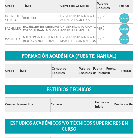
País de
Grado
Título
Centro de Estudios
Fuente
Estudios
LICENCIADO
UNIVERSIDAD NACIONAL
BIOLOGO
PERÚ
/ TÍTULO
AGRARIA LA MOLINA
BACHILLER EN CIENCIAS,
UNIVERSIDAD NACIONAL
BACHILLER
PERÚ
ESPECIALIDAD: BIOLOGIA
AGRARIA LA MOLINA
MAESTRO/MAGISTER EN
UNIVERSIDAD NACIONAL
MAGISTER
PERÚ
BIOLOGIA MOLECULAR
MAYOR DE SAN MARCOS
FORMACIÓN ACADÉMICA (FUENTE: MANUAL)
Centro de
País de
Fecha
Fecha
Grado
Título
Fuente
Estudios
Estudios
de inicio
fin
ESTUDIOS TÉCNICOS
Fecha de
Centro de estudios
Carrera
Fecha de fin
Inicio
ESTUDIOS ACADÉMICOS Y/O TÉCNICOS SUPERIORES EN
CURSO