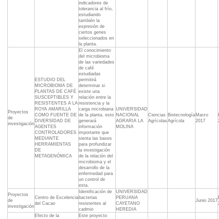
indicadores de
tolerancia al frío,
estudiando
también la
expresión de
ciertos genes
seleccionados en
la planta.
El conocimiento
del microbioma
de las variedades
de café
estudiadas
ESTUDIO DEL
permitirá
MICROBIOMA DE
determinar si
PLANTAS DE CAFÉ
existe una
SUSCEPTIBLES Y
relación entre la
RESISTENTES A LA
resistencia y la
ROYA AMARILLA
carga microbiana
UNIVERSIDAD
Proyectos
COMO FUENTE DE
de la planta, esto
NACIONAL
Ciencias
Biotecnología
Marzo
de
DIVERSIDAD DE
generará
AGRARIA LA
Agrícolas
Agrícola
2017
investigación
AGENTES
información
MOLINA
CONTROLADORES
importante que
MEDIANTE
sienta las bases
HERRAMIENTAS
para profundizar
DE
la investigación
METAGENÓMICA
de la relación del
microbioma y el
desarrollo de la
enfermedad para
un control de
esta.
Identificación de
UNIVERSIDAD
Proyectos
Centro de Excelencia
bacterias
PERUANA
de
Junio 2017
del Cacao
resistentes al
CAYETANO
investigación
cadmio
HEREDIA
Efecto de la
Este proyecto