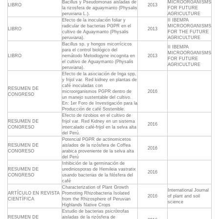
Bacillus y Pseudomonas aisladas de
MICROORGANISMS
LIBRO
2013
la rizosfera de aguaymanto (Physalis
FOR FUTURE
peruviana L.).
AGRICULTURE
Efecto de la inoculación foliar y
II IBEMPA
radicular de bacterias PGPR en el
MICROORGANISMS
LIBRO
2013
cultivo de Aguaymanto (Physalis
FOR THE FUTURE
peruviana).
AGRICULTURE
Bacillus sp. y hongos micorrícicos
II IBEMPA
para el control biológico del
MICROORGANISMS
LIBRO
nemátodo Meloidogyne incognita en
2013
FOR FUTURE
el cultivo de Aguaymanto (Physalis
AGRICULTURE
peruviana).
Efecto de la asociación de Inga spp,
y frijol var. Red kidney en plantas de
café inoculadas con
RESUMEN DE
microorganismos PGPR dentro de
2016
CONGRESO
un manejo sustentable del cultivo.
En: 1er Foro de Investigación para la
Producción de café Sostenible.
Efecto de rizobios en el cultivo de
RESUMEN DE
frijol var. Red Kidney en un sistema
2016
CONGRESO
intercalado café-frijol en la selva alta
del Perú.
Potencial PGPR de actinomicetos
RESUMEN DE
aislados de la rizósfera de Coffea
2016
CONGRESO
arabica proveniente de la selva alta
del Perú
Inhibición de la germinación de
RESUMEN DE
urediniosporas de Hemileia vastratix
2016
CONGRESO
usando bacterias de la filósfera del
café
Characterization of Plant Growth
International Journal
ARTÍCULO EN REVISTA
Promoting Rhizobacteria Isolated
2016
of plant and soil
CIENTÍFICA
from the Rhizosphere of Peruvian
science
Highlands Native Crops
Estudio de bacterias psicrótrofas
RESUMEN DE
aisladas de la rizósfera de