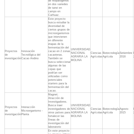
de fitopatógenos
en dos variedes
de tarwi en
campo en
Carhuaz.
Este proyecto
busca estudiar la
diversidad de
ciertos grupos de
microorganismos
que intervienen
en diferente
etapas de la
fermentación del
UNIVERSIDAD
Proyectos
Innovación
cacao en 2 zonas
NACIONAL
Ciencias
Biotecnología
Setiembre
de
Tecnológica del
cacaoteras.
AGRARIA LA
Agrícolas
Agrícola
2016
investigación
Cacao Andino
También se
MOLINA
busca seleccionar
algunas de las
cepas que
podrían ser
utilizadas como
potenciales
starters para la
fermentación del
cacao.
Magnet;
Atracción de
Investigadores.
Busca traer
UNIVERSIDAD
Proyectos
Interacción
investigadores de
NACIONAL
Ciencias
Biotecnología
Agosto
de
Microorganismo -
otros países para
AGRARIA LA
Agrícolas
Agrícola
2015
investigación
Planta
fortalecer las
MOLINA
líneas de
investigación del
laboratorio
En este proyecto