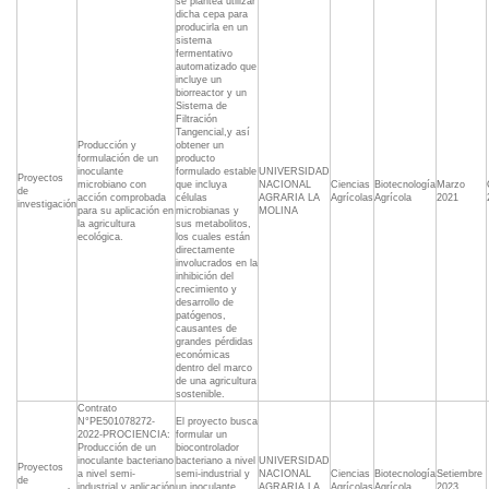
se plantea utilizar
dicha cepa para
producirla en un
sistema
fermentativo
automatizado que
incluye un
biorreactor y un
Sistema de
Filtración
Tangencial,y así
Producción y
obtener un
formulación de un
producto
inoculante
formulado estable
UNIVERSIDAD
Proyectos
microbiano con
que incluya
NACIONAL
Ciencias
Biotecnología
Marzo
de
acción comprobada
células
AGRARIA LA
Agrícolas
Agrícola
2021
investigación
para su aplicación en
microbianas y
MOLINA
la agricultura
sus metabolitos,
ecológica.
los cuales están
directamente
involucrados en la
inhibición del
crecimiento y
desarrollo de
patógenos,
causantes de
grandes pérdidas
económicas
dentro del marco
de una agricultura
sostenible.
Contrato
N°PE501078272-
El proyecto busca
2022-PROCIENCIA:
formular un
Producción de un
biocontrolador
inoculante bacteriano
bacteriano a nivel
UNIVERSIDAD
Proyectos
a nivel semi-
semi-industrial y
NACIONAL
Ciencias
Biotecnología
Setiembre
de
industrial y aplicación
un inoculante
AGRARIA LA
Agrícolas
Agrícola
2023