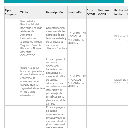
Tipo
Área
Sub área
Fecha de
Título
Descripción
Institución
Proyecto
OCDE
OCDE
Inicio
Diversidad y
Funcionalidad de
Bacterias Lácticas
Caracterización
Aisladas de
molecular de las
UNIVERSIDAD
Alimentos
bacterias ácido
NACIONAL
Diciembre
Fermentados
lácticas aislads y
AGRARIA LA
2012
andinos de Origen
se evaluará su
MOLINA
Vegetal. Proyecto
uso como
Binacional Perú y
alimento funcional
Argentina 
CONCYTEC.
En este proyecto
se busca
seleccionar
Influencia de las
bacterias con
bacterias promotoras
capacidad de
de crecimiento en el
mejorar el cultivo
UNIVERSIDAD
contenido de
de quinua,
NACIONAL
Diciembre
nutrientes de la
además su uso
AGRARIA LA
2012
quinua, para la
como inoculantes
MOLINA
seguridad alimentaria
incremente el
en las zonas
porcentaje de
altoandinas
proteínas en la
planta a nivel de
campo.
En este proyecto
se busca
incrementar la
productividad de
maca mediante el
planteamiento de