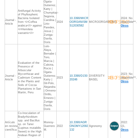
Ogata-
Gutierrez,
Katty |
Antifungal Activity
Chumpitaz-
of Phyllospheric
Segovia,
Bacteria Isolated
10.3390/MICR
2024: No
Journal -
Carolina |
from <i>Coffea
2024
OORGANISM
MICROORGANISMS
disponible**,
Article
Lirio-
arabica</i> against
S12030582
Otros
Paredes,
<i>Hemileia
Jesus |
vastatrix</i>
Zuniga-
Davila,
Doris
Luis-
Alaya,
Bernabe |
Toro,
Marcia |
Evaluation of the
Calsina,
Presence of
Rocio |
Arbuscular
Ogata-
Mycorrhizae and
2023: No
Journal -
Gutierrez,
10.3390/D150
DIVERSITY-
Cadmium Content
2023
disponible**,
Article
Katty |
20246
BASEL
in the Plants and
Otros
Gil-Polo,
Soils of Cocoa
Alejandra
Plantations in San
| Ormeno-
Martin, Peru
Orrillo,
Ernesto |
Zuniga-
Davila,
Doris
Co-Inoculation of
Bradyrhizobium
spp. and Bacillus
Artículo
Monroy-
10.3390/AGR
2022:
sp. on Tarwi
en revista
Guerrero
2022
ONOMY12092
Agronomy
Q1,
(Lupinus mutabilis
científica
M.
132
Otros
Sweet) in the High
Andean Region of