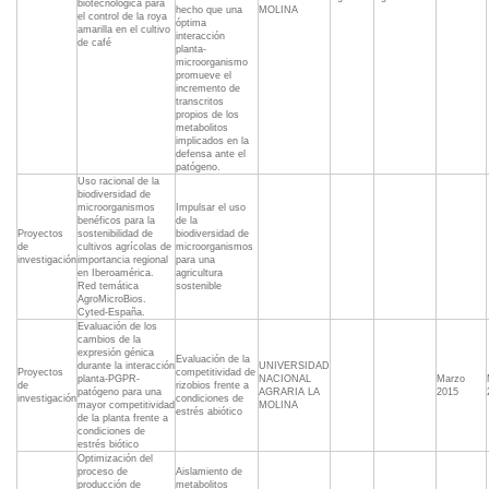
biotecnológica para
hecho que una
MOLINA
el control de la roya
óptima
amarilla en el cultivo
interacción
de café
planta-
microorganismo
promueve el
incremento de
transcritos
propios de los
metabolitos
implicados en la
defensa ante el
patógeno.
Uso racional de la
biodiversidad de
microorganismos
Impulsar el uso
benéficos para la
de la
Proyectos
sostenibilidad de
biodiversidad de
de
cultivos agrícolas de
microorganismos
investigación
importancia regional
para una
en Iberoamérica.
agricultura
Red temática
sostenible
AgroMicroBios.
Cyted-España.
Evaluación de los
cambios de la
expresión génica
Evaluación de la
durante la interacción
UNIVERSIDAD
Proyectos
competitividad de
planta-PGPR-
NACIONAL
Marzo
de
rizobios frente a
patógeno para una
AGRARIA LA
2015
investigación
condiciones de
mayor competitividad
MOLINA
estrés abiótico
de la planta frente a
condiciones de
estrés biótico
Optimización del
proceso de
Aislamiento de
producción de
metabolitos