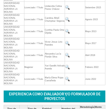
MOLINA
UNIVERSIDAD
NACIONAL
Lindacelia Celina
Licenciado / Título
Setiembre 2015
AGRARIA LA
Flores Chávez
MOLINA
UNIVERSIDAD
NACIONAL
Carolina Alhelí
Licenciado / Título
Agosto 2015
AGRARIA LA
Chumpitaz Segovia
MOLINA
UNIVERSIDAD
NACIONAL
Cynthia Paola Ortiz
Licenciado / Título
Mayo 2013
AGRARIA LA
Orjeda
MOLINA
UNIVERSIDAD
NACIONAL
Victor Jesus Lirio
Licenciado / Título
Mayo 2017
AGRARIA LA
Paredes
MOLINA
UNIVERSIDAD
NACIONAL
Alexandra Lucía
Licenciado / Título
Abril 2018
AGRARIA LA
Florián Silva
MOLINA
UNIVERSIDAD
NACIONAL
Yuri Gandhi Arévalo
Magister
Febrero 2022
AGRARIA LA
Aranda
MOLINA
UNIVERSIDAD
NACIONAL
María Elena Rojas
Licenciado / Título
Junio 2022
AGRARIA LA
Castañeda
MOLINA
EXPERIENCIA COMO EVALUADOR Y/O FORMULADOR DE
PROYECTOS
Metodología
Monto
Tipo de
Tipo de
Entidad
Nombre del