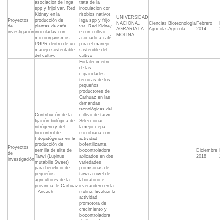
asociación de Inga
trata de la
spp y frijol var. Red
inoculación con
Kidney en la
rizobios nativos
UNIVERSIDAD
Proyectos
producción de
Inga spp y frijol
NACIONAL
Ciencias
Biotecnología
Febrero
de
plantas de café
var. Red Kidney
AGRARIA LA
Agrícolas
Agrícola
2014
investigación
inoculadas con
en un cultivo
MOLINA
microorganismos
asociado a café
PGPR dentro de un
para el manejo
manejo sustentable
sostenible del
del cultivo
cultivo
Fortalecimeitno
de las
capacidades
técnicas de los
pequeños
productores de
Carhuaz en las
demandas
tecnológicas del
Contribución de la
cultivo de tarwi.
fijación biológica de
Seleccionar
nitrógeno y del
lamejor cepa
biocontrol de
microbiana con
Fitopatógenos en la
actividad
producción de
biofertilizante,
Proyectos
semilla de elite de
biocontroladora
Diciembre
de
Tarwi (Lupinus
aplicados en dos
2018
investigación
mutabilis Sweet)
variedades
para beneficio de
promisorias de
pequeños
tarwi a nivel de
agricultores de la
laboratorio e
provincia de Carhuaz
inverandero en la
- Ancash
molina. Evaluar la
actividad
promotora de
crecimiento y
biocontroladora