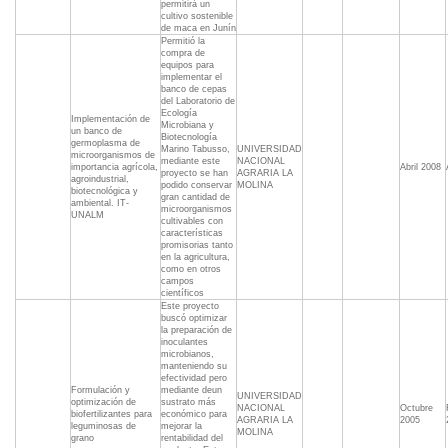
permitirá un
cultivo sostenible
de maca en Junín
Permitió la
compra de
equipos para
implementar el
banco de cepas
del Laboratorio de
Ecología
Implementación de
Microbiana y
un banco de
Biotecnología
germoplasma de
Marino Tabusso,
UNIVERSIDAD
microorganismos de
mediante este
NACIONAL
importancia agrícola,
Abril 2008
proyecto se han
AGRARIA LA
agroindustrial,
podido conservar
MOLINA
biotecnológica y
gran cantidad de
ambiental. IT-
microorganismos
UNALM
cultivables con
características
promisorias tanto
en la agricultura,
como en otros
campos
científicos
Este proyecto
buscó optimizar
la preparación de
inoculantes
microbianos,
manteniendo su
efectividad pero
Formulación y
mediante deun
UNIVERSIDAD
optimización de
sustrato más
NACIONAL
Octubre
biofertilizantes para
económico para
AGRARIA LA
2005
leguminosas de
mejorar la
MOLINA
grano
rentabilidad del