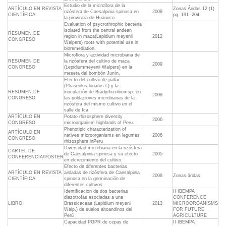
Estudio de la microflora de la
ARTÍCULO EN REVISTA
Zonas Áridas 12 (1)
rizósfera de Caesalpinia spinosa en
2008
CIENTÍFICA
pg. 191 -204
la provincia de Huanuco.
Evaluation of psycrothrophic bacteria
isolated from the central andean
RESUMEN DE
region in maca(Lepidium meyenii
2012
CONGRESO
Walpers) roots with potential use in
bioremediation.
Microflora y actividad microbiana de
RESUMEN DE
la rizósfera del cultivo de maca
2009
CONGRESO
(Lepidiummeyenii Walpers) en la
meseta del bombón Junín.
Efecto del cultivo de pallar
(Phaseolus lunatus l.) y la
RESUMEN DE
inoculación de Bradyrhizobiumsp. en
2008
CONGRESO
las poblaciones microbianas de la
rizósfera del mismo cultivo en el
valle de Ica
ARTÍCULO EN
Potato rhizosphere diversity
2006
CONGRESO
microorganism highlands of Peru.
Phenotipic characterization of
ARTÍCULO EN
natives microorganisms en legumes
2006
CONGRESO
rhizosphere inPeru
Diversidad microbiana en la rizósfera
CARTEL DE
de Caesalpinia spinosa y su efecto
2005
CONFERENCIA/POSTER
en elcrecimiento del cultivo.
Efecto de diferentes bacterias
ARTÍCULO EN REVISTA
aisladas de rizósfera de Caesalpinia
2008
Zonas áridas
CIENTÍFICA
spinosa en la germinación de
diferentes cultivos
Identificación de dos bacterias
II IBEMPA
diazótrofas asociadas a una
CONFERENCE
LIBRO
Brassicaceae (Lepidium meyeni
2013
MICROORGANISMS
Walp.) de suelos altoandinos del
FOR FUTURE
Perú
AGRICULTURE
Capacidad PGPR de cepas de
II IBEMPA