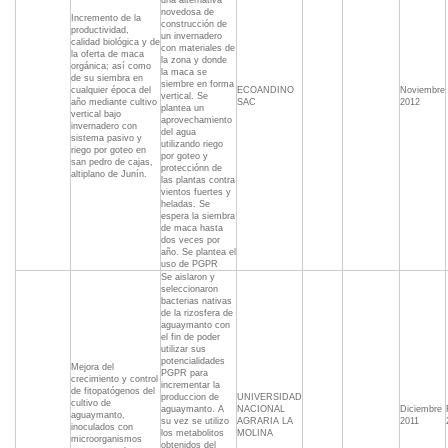
una alternativa
novedosa de
Incremento de la
construcción de
productividad,
un invernadero
calidad biológica y de
con materiales de
la oferta de maca
la zona y donde
orgánica; así como
la maca se
de su siembra en
siembre en forma
cualquier época del
ECOANDINO
Noviembre
vertical. Se
año mediante cultivo
SAC
2012
plantea un
vertical bajo
aprovechamiento
invernadero con
del agua
sistema pasivo y
utilizando riego
riego por goteo en
por goteo y
san pedro de cajas,
protecciónn de
altiplano de Junín.
las plantas contra
vientos fuertes y
heladas. Se
espera la siembra
de maca hasta
dos veces por
año. Se plantea el
uso de PGPR
Se aislaron y
seleccionaron
bacterias nativas
de la rizosfera de
aguaymanto con
el fin de poder
utilizar sus
potencialidades
Mejora del
PGPR para
crecimiento y control
incrementar la
de fitopatógenos del
produccion de
UNIVERSIDAD
cultivo de
aguaymanto. A
NACIONAL
Diciembre
aguaymanto,
su vez se utilizo
AGRARIA LA
2011
inoculados con
los metabolitos
MOLINA
microorganismos
obtenidos del