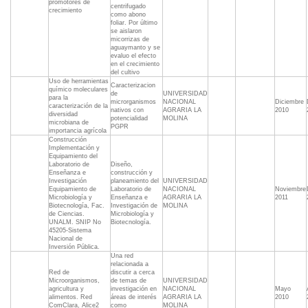
promotores de
centrifugado
crecimiento
como abono
foliar. Por último
se aislaron
micorrizas de
aguaymanto y se
evaluo el efecto
en el crecimiento
del cultivo
Uso de herramientas
Caracterizacion
químico moleculares
de
UNIVERSIDAD
para la
microrganismos
NACIONAL
Diciembre
caracterización de la
nativos con
AGRARIA LA
2010
diversidad
potencialidad
MOLINA
microbiana de
PGPR
importancia agrícola
Construcción
Implementación y
Equipamiento del
Laboratorio de
Diseño,
Enseñanza e
construcción y
Investigación
planeamiento del
UNIVERSIDAD
Equipamiento de
Laboratorio de
NACIONAL
Noviembre
Microbiología y
Enseñanza e
AGRARIA LA
2011
Biotecnología, Fac.
Investigación de
MOLINA
de Ciencias.
Microbiología y
UNALM. SNIP No
Biotecnología.
45205-Sistema
Nacional de
Inversión Pública.
Una red
relacionada a
Red de
discutir a cerca
Microorganismos,
de temas de
UNIVERSIDAD
agricultura y
investigación en
NACIONAL
Mayo
alimentos. Red
áreas de interés
AGRARIA LA
2010
ComClara, Alice2
como
MOLINA