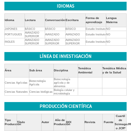
IDIOMAS
Forma de
Lengua
Idioma
Lectura
Conversación
Escritura
aprendizaje
Materna
JAPONES
BÁSICO
BÁSICO
BÁSICO
Estudio Instituto
NO
AVANZADO
PORTUGUES
AVANZADO
AVANZADO
Estudio Instituto
NO
SUPERIOR
AVANZADO
AVANZADO
AVANZADO
INGLES
Estudio Instituto
NO
SUPERIOR
SUPERIOR
SUPERIOR
LÍNEA DE INVESTIGACIÓN
Temática
Temática Médica
Área
Sub área
Disciplina
Ambiental
y de la Salud
Biotecnología
Biotecnología
Ciencias Agrícolas
agrícola y de
Agrícola
alimentos
Biología celular y
Ciencias Naturales
Ciencias biológicas
microbiología
PRODUCCIÓN CIENTÍFICA
Cuartil
Tipo
Año de
de
Título
Autor
DOI
Revista
Fuente
Producción
Producción
ScimagoJR
o JCR*