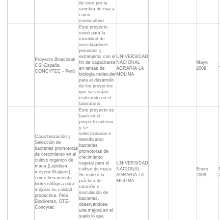
de este por la
siembra de maca
como
monocultivo
Este proyecto
sirvió para la
movilidad de
investigadores
peruanos y
extranjeros con el
UNIVERSIDAD
Proyecto Binacional
fin de capacitarse
NACIONAL
Mayo
CSI-España,
en temas de
AGRARIA LA
2009
CONCYTEC - Perú
biología molecular
MOLINA
para el desarrollo
de los proyectos
que se venían
realizando en el
laboratorio
Este proyecto se
basó en el
proyecto anterior
y se
seleccionaron e
Caracterización y
identificaron
Selección de
bacterias
bacterias promotoras
promotoras de
de crecimiento en el
crecimiento
cultivo orgánico de
vegetal para el
UNIVERSIDAD
maca (Lepidium
cultivo de maca.
NACIONAL
Enero
meyenii Walpers)
Se realizó la
AGRARIA LA
2009
como herramienta
práctica de
MOLINA
biotecnológica para
rotación e
mejorar su calidad
inoculación de
productiva. Perú
bacterias,
Biodiverso, GTZ-
observándose
Concytec
una mejora en el
suelo lo que