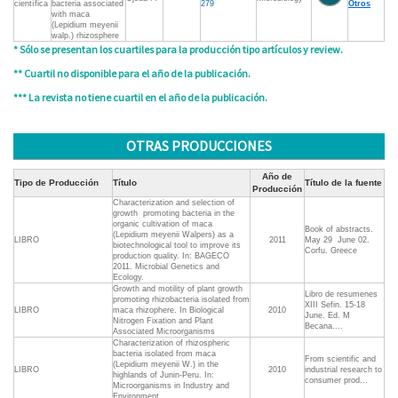
científica
bacteria associated
279
Otros
with maca
(Lepidium meyenii
walp.) rhizosphere
* Sólo se presentan los cuartiles para la producción tipo artículos y review.
** Cuartil no disponible para el año de la publicación.
*** La revista no tiene cuartil en el año de la publicación.
OTRAS PRODUCCIONES
Año de
Tipo de Producción
Título
Título de la fuente
Producción
Characterization and selection of
growth  promoting bacteria in the
organic cultivation of maca
Book of abstracts.
(Lepidium meyenii Walpers) as a
LIBRO
2011
May 29  June 02.
biotechnological tool to improve its
Corfu. Greece
production quality. In: BAGECO
2011. Microbial Genetics and
Ecology.
Growth and motility of plant growth
Libro de resumenes
promoting rhizobacteria isolated from
XIII Sefin. 15-18
LIBRO
maca rhizophere. In Biological
2010
June. Ed. M
Nitrogen Fixation and Plant
Becana....
Associated Microorganisms
Characterization of rhizospheric
bacteria isolated from maca
From scientific and
(Lepidium meyenii W.) in the
LIBRO
2010
industrial research to
highlands of Junin-Peru. In:
consumer prod...
Microorganisms in Industry and
Environment