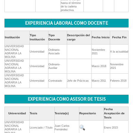
hasta el término
de la cadena
productiva.
EXPERIENCIA LABORAL COMO DOCENTE
Tipo
Tipo
Descripción del
Institución
Fecha Inicio
Fecha Fin
Institución
Docente
cargo
UNIVERSIDAD
NACIONAL
Ordinario-
Noviembre
Universidad
A la actualidad
AGRARIA LA
Asociado
2021
MOLINA
UNIVERSIDAD
NACIONAL
Ordinario-
Noviembre
Universidad
Marzo 2018
AGRARIA LA
Auxiliar
2021
MOLINA
UNIVERSIDAD
NACIONAL
Universidad
Contratado
Jefe de Prácticas
Marzo 2011
Febrero 2018
AGRARIA LA
MOLINA
EXPERIENCIA COMO ASESOR DE TESIS
Fecha
Universidad
Tesis
Tesista(s)
Repositorio
Aceptación de
Tesis
UNIVERSIDAD
NACIONAL
Juan Carlos
Licenciado / Título
Enero 2015
AGRARIA LA
Fernández