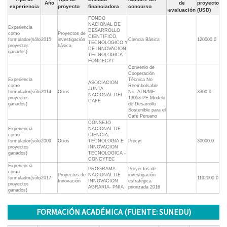
Ańo
de
proyecto
experiencia
proyecto
financiadora
concurso
evaluación
(USD)
FONDO
NACIONAL DE
Experiencia
DESARROLLO
como
Proyectos de
CIENTIFICO,
formulador(sólo
2015
investigación
Ciencia Básica
120000.0
TECNOLOGICO Y
proyectos
básica
DE INNOVACION
ganados)
TECNOLOGICA -
FONDECYT
Convenio de
Cooperación
Experiencia
Técnica No
ASOCIACION
como
Reembolsable
JUNTA
formulador(sólo
2014
Otros
No. ATN/ME-
3300.0
NACIONAL DEL
proyectos
13053-PE Modelo
CAFE
ganados)
de Desarrollo
Sostenible para el
Café Peruano
CONSEJO
Experiencia
NACIONAL DE
como
CIENCIA,
formulador(sólo
2009
Otros
TECNOLOGIA E
Procyt
30000.0
proyectos
INNOVACION
ganados)
TECNOLOGICA -
CONCYTEC
Experiencia
PROGRAMA
Proyectos de
como
Proyectos de
NACIONAL DE
investigación
formulador(sólo
2017
1192000.0
Innovación
INNOVACION
estratégica
proyectos
AGRARIA- PNIA
priorizada 2016
ganados)
FORMACIÓN ACADÉMICA (FUENTE: SUNEDU)