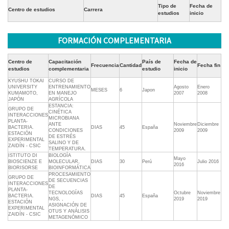
Tipo de
Fecha de
Centro de estudios
Carrera
estudios
inicio
FORMACIÓN COMPLEMENTARIA
Centro de
Capacitación
País de
Fecha de
Frecuencia
Cantidad
Fecha fin
estudios
complementaria
estudio
inicio
KYUSHU TOKAI
CURSO DE
UNIVERSITY 
ENTRENAMIENTO
Agosto
Enero
MESES
6
Japon
KUMAMOTO,
EN MANEJO
2007
2008
JAPÓN
AGRÍCOLA
ESTANCIA:
GRUPO DE
CINÉTICA
INTERACCIONES
MICROBIANA
PLANTA-
ANTE
Noviembre
Diciembre
BACTERIA.
DIAS
45
España
CONDICIONES
2009
2009
ESTACIÓN
DE ESTRÉS
EXPERIMENTAL
SALINO Y DE
ZAIDÍN - CSIC
TEMPERATURA.
ISTITUTO DI
BIOLOGÍA
Mayo
BIOSCIENZE E
MOLECULAR,
DIAS
30
Perú
Julio 2016
2016
BIORISORSE
BIOINFORMÁTICA
PROCESAMIENTO
GRUPO DE
DE SECUENCIAS
INTERACCIONES
DE
PLANTA-
TECNOLOGÍAS
Octubre
Noviembre
BACTERIA.
DIAS
45
España
NGS, ,
2019
2019
ESTACIÓN
ASIGNACIÓN DE
EXPERIMENTAL
OTUS Y ANÁLISIS
ZAIDÍN - CSIC
METAGENÓMICO