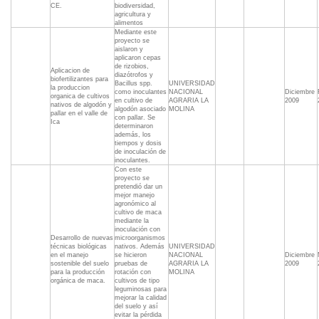
CE.
biodiversidad,
agricultura y
alimentos
Mediante este
proyecto se
aislaron y
aplicaron cepas
de rizobios,
Aplicacion de
diazótrofos y
biofertilizantes para
Bacillus spp.
UNIVERSIDAD
la produccion
como inoculantes
NACIONAL
Diciembre
organica de cultivos
en cultivo de
AGRARIA LA
2009
nativos de algodón y
algodón asociado
MOLINA
pallar en el valle de
con pallar. Se
Ica
determinaron
además, los
tiempos y dosis
de inoculación de
inoculantes.
Con este
proyecto se
pretendió dar un
mejor manejo
agronómico al
cultivo de maca
mediante la
inoculación con
Desarrollo de nuevas
microorganismos
técnicas biológicas
nativos. Además
UNIVERSIDAD
en el manejo
se hicieron
NACIONAL
Diciembre
sostenible del suelo
pruebas de
AGRARIA LA
2009
para la producción
rotación con
MOLINA
orgánica de maca.
cultivos de tipo
leguminosas para
mejorar la calidad
del suelo y así
evitar la pérdida