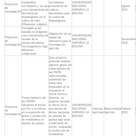
metabolitos
microbianos
UNIVERSIDAD
Proyectos
microbianos y su uso
proveniente de
NACIONAL
Agosto
de
como herramienta de
cultivos
AGRARIA LA
2015
investigación
biocontrol de
bacterianos para
MOLINA
fitopatógenos en el
el control de
cultivo de frijol
fitopatógenos
(Phaseolus vulgaris).
Fenotipificación
basada en imágenes
Adquisición de un
como herramienta de
UNIVERSIDAD
Proyectos
equipo de
estudio de la
NACIONAL
Noviembre
de
relevancia para la
interacción planta-
AGRARIA LA
2016
investigación
investigación
microorganismo bajo
MOLINA
agrícola
diferentes
condiciones
Este proyecto
pretende analizar
algunos genes del
transcriptoma de
las PGPR
seleccionadas
sobretodo los
transcritos
implicados en la
respuesta al
shock térmico.
Transcriptómica de
Además, se
las PGPRs
propone estudiar
tolerantes al estrés
el efecto de la
UNIVERSIDAD
Proyectos
por frío y su efecto
inoculación de
NACIONAL
Ciencias
Biotecnología
Febrero
de
en la expresión de
dichas bacterias
AGRARIA LA
Agrícolas
Agrícola
2015
investigación
genes y producción
en plantas de
MOLINA
de metabolitos en
quinua bajo esas
plantas de quinua
condiciones de
estrés, evaluando
la producción de
metabolitos