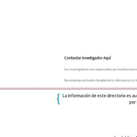
Contactar investigador Aquí
Los investigadores son responsables por los datos que con
De comprobarse fraude o falsedad de la información y/o lo
{
La información de este directorio es aut
por