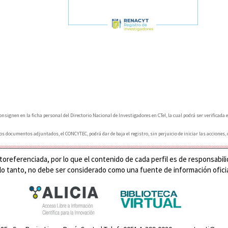
signen en la ficha personal del Directorio Nacional de Investigadores en CTeI, la cual podrá ser verificada
s documentos adjuntados, el CONCYTEC, podrá dar de baja el registro, sin perjuicio de iniciar las acciones,
oreferenciada, por lo que el contenido de cada perfil es de responsabilid
 lo tanto, no debe ser considerado como una fuente de información oficia