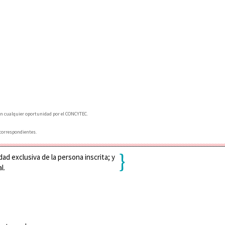
 en cualquier oportunidad por el CONCYTEC.
 correspondientes.
}
ad exclusiva de la persona inscrita; y
l.