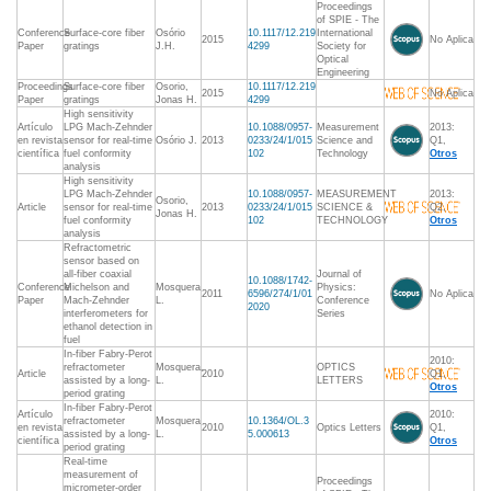
Proceedings
of SPIE - The
Conference
Surface-core fiber
Osório
10.1117/12.219
International
2015
No Aplica
Paper
gratings
J.H.
4299
Society for
Optical
Engineering
Proceedings
Surface-core fiber
Osorio,
10.1117/12.219
2015
No Aplica
Paper
gratings
Jonas H.
4299
High sensitivity
Artículo
LPG Mach-Zehnder
10.1088/0957-
Measurement
2013:
en revista
sensor for real-time
Osório J.
2013
0233/24/1/015
Science and
Q1,
científica
fuel conformity
102
Technology
Otros
analysis
High sensitivity
LPG Mach-Zehnder
10.1088/0957-
MEASUREMENT
2013:
Osorio,
Article
sensor for real-time
2013
0233/24/1/015
SCIENCE &
Q2,
Jonas H.
fuel conformity
102
TECHNOLOGY
Otros
analysis
Refractometric
sensor based on
all-fiber coaxial
Journal of
10.1088/1742-
Conference
Michelson and
Mosquera
Physics:
2011
6596/274/1/01
No Aplica
Paper
Mach-Zehnder
L.
Conference
2020
interferometers for
Series
ethanol detection in
fuel
In-fiber Fabry-Perot
2010:
refractometer
Mosquera,
OPTICS
Article
2010
Q1,
assisted by a long-
L.
LETTERS
Otros
period grating
In-fiber Fabry-Perot
Artículo
2010:
refractometer
Mosquera
10.1364/OL.3
en revista
2010
Optics Letters
Q1,
assisted by a long-
L.
5.000613
científica
Otros
period grating
Real-time
measurement of
Proceedings
micrometer-order