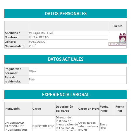
DATOS PERSONALES
Fuente
Apellidos :
MOSQUERA LEIVA
Nombres:
LUIS ALBERTO
Género:
MASCULINO
Nacionalidad:
PERÚ
DATOS ACTUALES
Pagina web
http://
personal:
Pais de
Perú
residencia:
EXPERIENCIA LABORAL
Descripción
Fecha
Fecha
Institución
Cargo
Cargo en I+d+i
del cargo
Inicio
Fin
Director del
Instituto de
UNIVERSIDAD
Otros cargos
Investigación de
Enero
NACIONAL DE
DIRECTOR IIFIC
relacionados a
la Facultad de
2023
INGENIERIA UNI
(I+D+i)