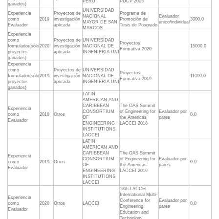
PERU
PUCP 2005
ganados)
UNIVERSIDAD
Experiencia
Proyectos de
Programa de
NACIONAL
Evaluador
como
2019
investigación
Promoción de
3000.0
MAYOR DE SAN
único/individual
Evaluador
aplicada
Tesis de Posgrado
MARCOS
Experiencia
como
Proyectos de
UNIVERSIDAD
Proyectos
formulador(sólo
2020
investigación
NACIONAL DE
15000.0
Formativa 2020
proyectos
aplicada
INGENIERIA UNI
ganados)
Experiencia
como
Proyectos de
UNIVERSIDAD
Proyectos
formulador(sólo
2019
investigación
NACIONAL DE
11000.0
Formativa 2019
proyectos
aplicada
INGENIERIA UNI
ganados)
LATIN
AMERICAN AND
CARIBBEAN
The OAS Summit
Experiencia
CONSORTIUM
of Engineering for
Evaluador por
como
2018
Otros
0.0
OF
the Americas
pares
Evaluador
ENGINEERING
LACCEI 2018
INSTITUTIONS
LACCEI
LATIN
AMERICAN AND
CARIBBEAN
The OAS Summit
Experiencia
CONSORTIUM
of Engineering for
Evaluador por
como
2019
Otros
0.0
OF
the Americas
pares
Evaluador
ENGINEERING
LACCEI 2019
INSTITUTIONS
LACCEI
18th LACCEI
International Multi-
Experiencia
Conference for
Evaluador por
como
2020
Otros
LACCEI
0.0
Engineering,
pares
Evaluador
Education and
Technology