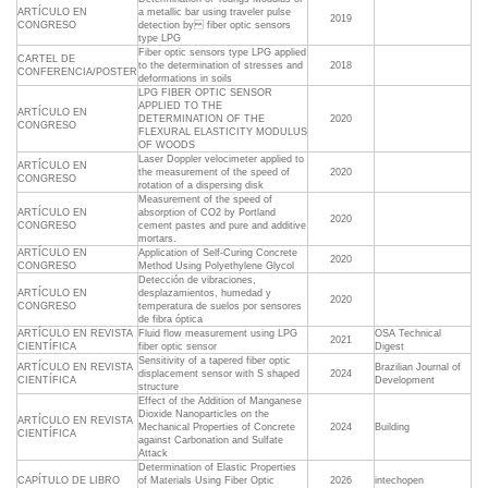
ARTÍCULO EN
a metallic bar using traveler pulse
2019
CONGRESO
detection by fiber optic sensors
type LPG
Fiber optic sensors type LPG applied
CARTEL DE
to the determination of stresses and
2018
CONFERENCIA/POSTER
deformations in soils
LPG FIBER OPTIC SENSOR
APPLIED TO THE
ARTÍCULO EN
DETERMINATION OF THE
2020
CONGRESO
FLEXURAL ELASTICITY MODULUS
OF WOODS
Laser Doppler velocimeter applied to
ARTÍCULO EN
the measurement of the speed of
2020
CONGRESO
rotation of a dispersing disk
Measurement of the speed of
ARTÍCULO EN
absorption of CO2 by Portland
2020
CONGRESO
cement pastes and pure and additive
mortars.
ARTÍCULO EN
Application of Self-Curing Concrete
2020
CONGRESO
Method Using Polyethylene Glycol
Detección de vibraciones,
ARTÍCULO EN
desplazamientos, humedad y
2020
CONGRESO
temperatura de suelos por sensores
de fibra óptica
ARTÍCULO EN REVISTA
Fluid flow measurement using LPG
OSA Technical
2021
CIENTÍFICA
fiber optic sensor
Digest
Sensitivity of a tapered fiber optic
ARTÍCULO EN REVISTA
Brazilian Journal of
displacement sensor with S shaped
2024
CIENTÍFICA
Development
structure
Effect of the Addition of Manganese
Dioxide Nanoparticles on the
ARTÍCULO EN REVISTA
Mechanical Properties of Concrete
2024
Building
CIENTÍFICA
against Carbonation and Sulfate
Attack
Determination of Elastic Properties
CAPÍTULO DE LIBRO
of Materials Using Fiber Optic
2026
intechopen