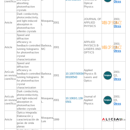
científica
Otros
absorbing
Optical
photorefractive
Physics
crystals
Dark conductivity,
photoconductivity,
JOURNAL OF
2001:
and light-induced
Mosquera,
Article
2001
APPLIED
Q1,
absorption in
L
PHYSICS
Otros
photorefractive
sillenite crystals
Speed and
diffraction
efficiency in
APPLIED
2001:
feedback-controlled
Barbosa,
PHYSICS B-
Article
2001
Q1,
running holograms
MC
LASERS AND
Otros
for photorefractive
OPTICS
crystal
characterization
Speed and
diffraction
efficiency in
Applied
Artículo
2001:
feedback-controlled
Barbosa
10.1007/S0034
Physics B:
en revista
2001
Q1,
running holograms
M.
00100543
Lasers and
científica
Otros
for photorefractive
Optics
crystal
characterization
Dark conductivity,
photoconductivity,
Artículo
Journal of
2001:
and light-induced
Mosquera
10.1063/1.139
en revista
2001
Applied
Q1,
absorption in
L.
0501
científica
Physics
Otros
photorefractive
sillenite crystals
Óptica integrada:
Elaboración y
Mosquera,
Article
caracterización de
1999
No Aplica
Luis
guías de onda
planas