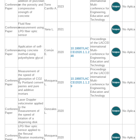
addition of pozzolan
international
Conference
on the porosity and
Torre
Multi-
2023
No Aplica
Paper
compressive
Carrillo A.
conference for
strength of
Engineering,
concrete
Education and
Technology
Fluid flow
Conference
measurement using
Yana L.
2021
No Aplica
Paper
LPG fiber optic
sensor
Proceedings
of the LACCEI
Application of self-
international
10.18687/LAC
Conference
curing concrete
Común
Multi-
2020
CEI2020.1.1.2
No Aplica
Paper
method using
E.
conference for
46
polyethylene glycol
Engineering,
Education and
Technology
Proceedings
Measurement of
of the LACCEI
the speed of
international
absorption of CO2
10.18687/LAC
Conference
Mosquera
Multi-
by Portland cement
2020
CEI2020.1.1.2
No Aplica
Paper
L.
conference for
pastes and pure
9
Engineering,
and additive
Education and
mortars
Technology
Laser Doppler
velocimeter applied
to the
Conference
Gonzales
measurement of
2020
No Aplica
Paper
L.
the speed of
rotation of a
dispersing disk
LPG fiber optic
sensor applied to
the flexural
Conference
Mosquera
vibration monitoring
2020
No Aplica
Paper
L.