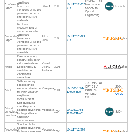
of SPIE - The
amplitude
Conference
10.1117/12.682
International
transverse
Silva J.
2006
No Aplica
Paper
016
Society for
vibrations using the
Optical
photo-emf effect in
Engineering
photoconductive
materials
Real-time
measurement of
micrometer-order
amplitude
Proceedings
Silva,
10.1117/12.682
transverse
2006
No Aplica
Paper
Juan
016
vibrations using the
photo-emf effect in
photoconductive
materials
Diseño teórico y
construcción de un
velocímetro láser
Powell
Article
Doppler para la
Villena,
2005
No Aplica
medición de
Andrade
vibraciones
mecánicas
Self-calibrating
JOURNAL OF
speckle photo-
OPTICS A-
2004:
electromotive force
Mosquera,
10.1088/1464-
Article
2004
PURE AND
Q2,
for large vibration
L
4258/6/11/001
APPLIED
Otros
amplitude
OPTICS
measurement
Self-calibrating
speckle photo-
Artículo
electromotive force
Mosquera
10.1088/1464-
en revista
2004
S/C***
for large vibration
L.
4258/6/11/001
científica
amplitude
measurement
Speckle photo-
electromotive-force
Proceedings
Mosquera,
10.1117/12.579
for large transverse
2004
No Aplica