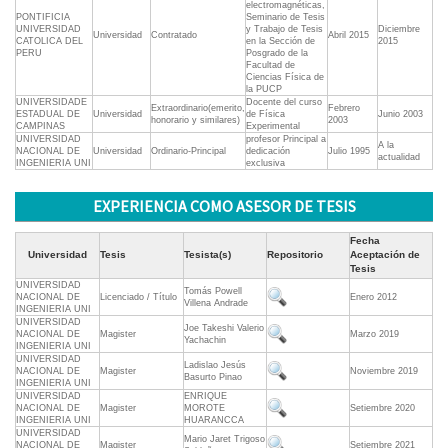
electromagnéticas,
PONTIFICIA
Seminario de Tesis
UNIVERSIDAD
y Trabajo de Tesis
Diciembre
Universidad
Contratado
Abril 2015
CATOLICA DEL
en la Sección de
2015
PERU
Posgrado de la
Facultad de
Ciencias Física de
la PUCP
UNIVERSIDADE
Docente del curso
Extraordinario(emerito,
Febrero
ESTADUAL DE
Universidad
de Física
Junio 2003
honorario y similares)
2003
CAMPINAS
Experimental
UNIVERSIDAD
profesor Principal a
A la
NACIONAL DE
Universidad
Ordinario-Principal
dedicación
Julio 1995
actualidad
INGENIERIA UNI
exclusiva
EXPERIENCIA COMO ASESOR DE TESIS
Fecha
Universidad
Tesis
Tesista(s)
Repositorio
Aceptación de
Tesis
UNIVERSIDAD
Tomás Powell
NACIONAL DE
Licenciado / Título
Enero 2012
Villena Andrade
INGENIERIA UNI
UNIVERSIDAD
Joe Takeshi Valerio
NACIONAL DE
Magister
Marzo 2019
Yachachin
INGENIERIA UNI
UNIVERSIDAD
Ladislao Jesús
NACIONAL DE
Magister
Noviembre 2019
Basurto Pinao
INGENIERIA UNI
UNIVERSIDAD
ENRIQUE
NACIONAL DE
Magister
MOROTE
Setiembre 2020
INGENIERIA UNI
HUARANCCA
UNIVERSIDAD
Mario Jaret Trigoso
NACIONAL DE
Magister
Setiembre 2021