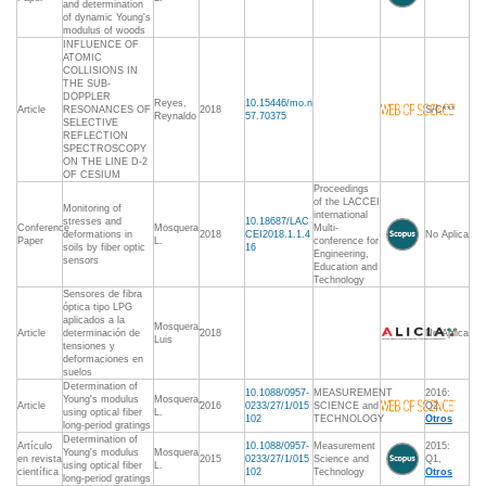
and determination
of dynamic Young's
modulus of woods
INFLUENCE OF
ATOMIC
COLLISIONS IN
THE SUB-
DOPPLER
Reyes,
10.15446/mo.n
Article
RESONANCES OF
2018
S/C***
Reynaldo
57.70375
SELECTIVE
REFLECTION
SPECTROSCOPY
ON THE LINE D-2
OF CESIUM
Proceedings
of the LACCEI
Monitoring of
international
stresses and
10.18687/LAC
Conference
Mosquera
Multi-
deformations in
2018
CEI2018.1.1.4
No Aplica
Paper
L.
conference for
soils by fiber optic
16
Engineering,
sensors
Education and
Technology
Sensores de fibra
óptica tipo LPG
aplicados a la
Mosquera,
Article
determinación de
2018
No Aplica
Luis
tensiones y
deformaciones en
suelos
Determination of
10.1088/0957-
MEASUREMENT
2016:
Young's modulus
Mosquera,
Article
2016
0233/27/1/015
SCIENCE and
Q2,
using optical fiber
L.
102
TECHNOLOGY
Otros
long-period gratings
Determination of
Artículo
10.1088/0957-
Measurement
2015:
Young's modulus
Mosquera
en revista
2015
0233/27/1/015
Science and
Q1,
using optical fiber
L.
científica
102
Technology
Otros
long-period gratings