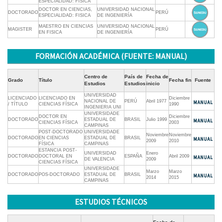
ESPECIALIDAD: FISICA
DOCTOR EN CIENCIAS,
UNIVERSIDAD NACIONAL
DOCTORADO
PERÚ
ESPECIALIDAD: FISICA
DE INGENIERÍA
MAESTRO EN CIENCIAS
UNIVERSIDAD NACIONAL
MAGISTER
PERÚ
EN FISICA
DE INGENIERÍA
FORMACIÓN ACADÉMICA (FUENTE: MANUAL)
Centro de
País de
Fecha de
Grado
Título
Fecha fin
Fuente
Estudios
Estudios
inicio
UNIVERSIDAD
LICENCIADO
LICENCIADO EN
Diciembre
NACIONAL DE
PERÚ
Abril 1977
/ TÍTULO
CIENCIAS FÍSICA
1990
INGENIERIA UNI
UNIVERSIDADE
DOCTOR EN
Diciembre
DOCTORADO
ESTADUAL DE
BRASIL
Julio 1999
CIENCIAS FÍSICA
2003
CAMPINAS
POST-DOCTORADO
UNIVERSIDADE
Noviembre
Noviembre
DOCTORADO
EN CIENCIAS
ESTADUAL DE
BRASIL
2009
2010
FÍSICA
CAMPINAS
ESTANCIA POST-
UNIVERSIDAD
Enero
DOCTORADO
DOCTORAL EN
ESPAÑA
Abril 2009
DE VALENCIA
2009
CIENCIAS FÍSICA
UNIVERSIDADE
Marzo
Marzo
DOCTORADO
POS-DOCTORADO
ESTADUAL DE
BRASIL
2014
2015
CAMPINAS
ESTUDIOS TÉCNICOS