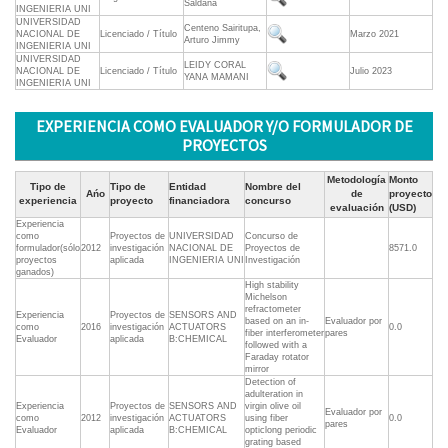
Saldaña
INGENIERIA UNI
UNIVERSIDAD
Centeno Sairitupa,
NACIONAL DE
Licenciado / Título
Marzo 2021
Arturo Jimmy
INGENIERIA UNI
UNIVERSIDAD
LEIDY CORAL
NACIONAL DE
Licenciado / Título
Julio 2023
YANA MAMANI
INGENIERIA UNI
EXPERIENCIA COMO EVALUADOR Y/O FORMULADOR DE
PROYECTOS
Metodología
Monto
Tipo de
Tipo de
Entidad
Nombre del
Ańo
de
proyecto
experiencia
proyecto
financiadora
concurso
evaluación
(USD)
Experiencia
como
Proyectos de
UNIVERSIDAD
Concurso de
formulador(sólo
2012
investigación
NACIONAL DE
Proyectos de
8571.0
proyectos
aplicada
INGENIERIA UNI
Investigación
ganados)
High stability
Michelson
refractometer
Experiencia
Proyectos de
SENSORS AND
based on an in-
Evaluador por
como
2016
investigación
ACTUATORS
0.0
fiber interferometer
pares
Evaluador
aplicada
B:CHEMICAL
followed with a
Faraday rotator
mirror
Detection of
adulteration in
Experiencia
Proyectos de
SENSORS AND
virgin olive oil
Evaluador por
como
2012
investigación
ACTUATORS
using fiber
0.0
pares
Evaluador
aplicada
B:CHEMICAL
opticlong periodic
grating based