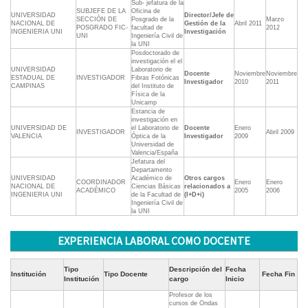
Sub- jefatura de la
SUBJEFE DE LA
Oficina de
UNIVERSIDAD
Director/Jefe de
SECCIÓN DE
Posgrado de la
Marzo
NACIONAL DE
Gestión de la
Abril 2011
POSGRADO FIC-
facultad de
2012
INGENIERIA UNI
Investigación
UNI
Ingeniería Civil de
la UNI
Posdoctorado de
investigación el el
UNIVERSIDAD
Laboratorio de
Docente
Noviembre
Noviembre
ESTADUAL DE
INVESTIGADOR
Fibras Fotónicas
Investigador
2010
2011
CAMPINAS
del Instituto de
Física de la
Unicamp
Estancia de
investigación en
UNIVERSIDAD DE
el Laboratorio de
Docente
Enero
INVESTIGADOR
Abril 2009
VALENCIA
Óptica de la
Investigador
2009
Universidad de
Valencia/España
Jefatura del
Departamento
UNIVERSIDAD
Académico de
Otros cargos
COORDINADOR
Enero
Enero
NACIONAL DE
Ciencias Básicas
relacionados a
ACADÉMICO
2005
2006
INGENIERIA UNI
de la Facultad de
(I+D+i)
Ingeniería Civil de
la UNI
EXPERIENCIA LABORAL COMO DOCENTE
Tipo
Descripción del
Fecha
Institución
Tipo Docente
Fecha Fin
Institución
cargo
Inicio
Profesor de los
cursos de Ondas