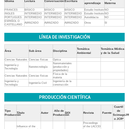
Idioma
Lectura
Conversación
Escritura
aprendizaje
Materna
FRANCES
BÁSICO
BÁSICO
BÁSICO
Estudio Instituto
NO
INGLES
INTERMEDIO
INTERMEDIO
INTERMEDIO
Estudio Instituto
NO
PORTUGUES
INTERMEDIO
INTERMEDIO
INTERMEDIO
Autodidacta
NO
ESPAÑOL O
AVANZADO
AVANZADO
AVANZADO
Otros
SI
CASTELLANO
LÍNEA DE INVESTIGACIÓN
Temática
Temática Médica
Área
Sub área
Disciplina
Ambiental
y de la Salud
Ciencias Naturales
Ciencias físicas
Optica
Nanomateriales
Ingeniería y
Nanotecnología
(producción y
Tecnología
propiedades)
Física de la
Ciencias Naturales
Ciencias físicas
materia
Ingeniería y
Ingeniería de la
Ingeniería Civil
Tecnología
construcción
PRODUCCIÓN CIENTÍFICA
Cuartil
Tipo
Año de
de
Título
Autor
DOI
Revista
Fuente
Producción
Producción
ScimagoJR
o JCR*
Proceedings
Influence of the
of the LACCEI