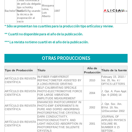
Celda fotovoltaica
de película delgada
Mosquera
tipo schottky
Leiva,
BachelorThesis
Au/CdS/Ag usando
1997
No Aplica
Luis
la técnica de
Alberto
evaporación al
vacio
* Sólo se presentan los cuartiles para la producción tipo artículos y review.
** Cuartil no disponible para el año de la publicación.
*** La revista no tiene cuartil en el año de la publicación.
OTRAS PRODUCCIONES
Año de
Tipo de Producción
Título
Título de la fuente
Producción
IN-FIBER FABRYPEROT
February 15, 2010 /
ARTÍCULO EN REVISTA
REFRACTOMETER ASSISTED BY
2010
Vol. 35, No. 4 /
CIENTÍFICA
A LONG-PERIOD GRATING
OPTICS LETTERS
SELF-CALIBRATING SPECKLE
ARTÍCULO EN REVISTA
PHOTO-ELECTROMOTIVE FORCE
J. Opt. A: Pure Appl.
2004
CIENTÍFICA
FOR LARGE VIBRATION
Opt. 6 (2004) 14
AMPLITUDE MEASUREMENT
ENHANCED PHOTOCURRENT IN
J. Opt. Soc. Am.
ARTÍCULO EN REVISTA
PHOTO-EMF EXPERIMENTS IN
2002
B/Vol. 19, No.
CIENTÍFICA
PURE AND DOPED ABSORBING
12/December 2002
PHOTOREFRACTIVE CRYSTALS
DARK CONDUCTIVITY,
JOURNAL OF
PHOTOCONDUCTIVITY, AND
APPLIED PHYSICS
ARTÍCULO EN REVISTA
LIGHT-INDUCED ABSORPTION IN
2001
VOLUME 90,
CIENTÍFICA
PHOTOREFRACTIVE SILLENITE
NUMBER 6 15
CRYSTALS
SEPTEM...