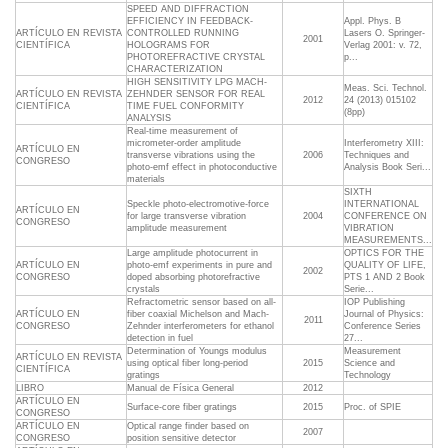
SPEED AND DIFFRACTION
EFFICIENCY IN FEEDBACK-
Appl. Phys. B 
ARTÍCULO EN REVISTA
CONTROLLED RUNNING
Lasers O. Springer-
2001
CIENTÍFICA
HOLOGRAMS FOR
Verlag 2001: v. 72,
PHOTOREFRACTIVE CRYSTAL
p...
CHARACTERIZATION
HIGH SENSITIVITY LPG MACH-
Meas. Sci. Technol.
ARTÍCULO EN REVISTA
ZEHNDER SENSOR FOR REAL
2012
24 (2013) 015102
CIENTÍFICA
TIME FUEL CONFORMITY
(8pp)
ANALYSIS
Real-time measurement of
micrometer-order amplitude
Interferometry XIII:
ARTÍCULO EN
transverse vibrations using the
2006
Techniques and
CONGRESO
photo-emf effect in photoconductive
Analysis Book Seri...
materials
SIXTH
Speckle photo-electromotive-force
INTERNATIONAL
ARTÍCULO EN
for large transverse vibration
2004
CONFERENCE ON
CONGRESO
amplitude measurement
VIBRATION
MEASUREMENTS...
Large amplitude photocurrent in
OPTICS FOR THE
ARTÍCULO EN
photo-emf experiments in pure and
QUALITY OF LIFE,
2002
CONGRESO
doped absorbing photorefractive
PTS 1 AND 2 Book
crystals
Serie...
Refractometric sensor based on all-
IOP Publishing
ARTÍCULO EN
fiber coaxial Michelson and Mach-
Journal of Physics:
2011
CONGRESO
Zehnder interferometers for ethanol
Conference Series
detection in fuel
27...
Determination of Youngs modulus
Measurement
ARTÍCULO EN REVISTA
using optical fiber long-period
2015
Science and
CIENTÍFICA
gratings
Technology
LIBRO
Manual de Física General
2012
ARTÍCULO EN
Surface-core fiber gratings
2015
Proc. of SPIE
CONGRESO
ARTÍCULO EN
Optical range finder based on
2007
CONGRESO
position sensitive detector