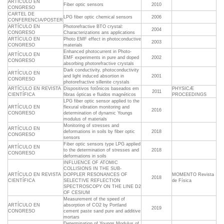
ARTÍCULO EN
Fiber optic sensors
2010
CONGRESO
CARTEL DE
LPG fiber optic chemical sensors
2006
CONFERENCIA/POSTER
ARTÍCULO EN
Photorefractive BTO crystal:
2004
CONGRESO
Characterizations ans applications
ARTÍCULO EN
Photo EMF effect in photoconductive
2003
CONGRESO
materials
Enhanced photocurrent in Photo-
ARTÍCULO EN
EMF experiments in pure and doped
2002
CONGRESO
absorbing photorefractive crystals
Dark conductivity, photoconductivity
ARTÍCULO EN
and light induced absortion in
2001
CONGRESO
photorefractive sillenite crystals
ARTÍCULO EN REVISTA
Dispositivos fotônicos baseados em
PHYSICÆ
2011
CIENTÍFICA
fibras ópticas e fluidos magnéticos
PROCEEDINGS
LPG fiber optic sensor applied to the
ARTÍCULO EN
flexural vibration monitoring and
2016
CONGRESO
determination of dynamic Youngs
modulus of materials
Monitoring of stresses and
ARTÍCULO EN
deformations in soils by fiber optic
2018
CONGRESO
sensors
Fiber optic sensors type LPG applied
ARTÍCULO EN
to the determination of stresses and
2018
CONGRESO
deformations in soils
INFLUENCE OF ATOMIC
COLLISIONS IN THE SUB-
ARTÍCULO EN REVISTA
DOPPLER RESONANCES OF
MOMENTO Revista
2018
CIENTÍFICA
SELECTIVE REFLECTION
de Física
SPECTROSCOPY ON THE LINE D2
OF CESIUM
Measurement of the speed of
ARTÍCULO EN
absorption of CO2 by Portland
2019
CONGRESO
cement paste sand pure and additive
mortars
Determination of Youngs Modulus of