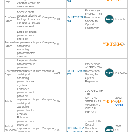
Paper
L
764
vibration amplitude
measurement
Proceedings
Speckle photo-
of SPIE - The
electromotive-force
Conference
Mosquera
10.1117/12.579
International
for large transverse
2004
No Aplica
Paper
L.
764
Society for
vibration amplitude
Optical
measurement
Engineering
Large amplitude
photocurrent in
photo-emf
Proceedings
experiments in pure
Mosquera,
2003
No Aplica
Paper
and doped
L
absorbing
photorefractive
crystals
Large amplitude
photocurrent in
Proceedings
photo-emf
of SPIE - The
Conference
experiments in pure
Mosquera
10.1117/12.526
International
2003
No Aplica
Paper
and doped
L.
970
Society for
absorbing
Optical
photorefractive
Engineering
crystals
Enhanced
JOURNAL OF
photocurrent in
THE
photo-emf
OPTICAL
2002:
experiments in pure
Mosquera,
Article
2002
SOCIETY OF
Q1,
and doped
L
AMERICA B-
Otros
absorbing
OPTICAL
photorefractive
PHYSICS
crystals
Enhanced
photocurrent in
Journal of the
photo-emf
Optical
Artículo
2002:
experiments in pure
Mosquera
10.1364/JOSA
Society of
en revista
2002
Q1,
and doped
L.
B.19.002904
America B: