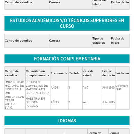
Fecha de
Centro de estudios
Carrera
Fecha de fin
Inicio
ESTUDIOS ACADÉMICOS Y/O TÉCNICOS SUPERIORES EN
CURSO
Tipo de
Fecha de
Centro de estudios
Carrera
estudios
inicio
FORMACIÓN COMPLEMENTARIA
Centro de
Capacitación
País de
Fecha
Frecuencia
Cantidad
Fecha fin
estudios
complementaria
estudio
de inicio
UNIVERSIDAD
ESTUDIOS
NACIONAL DE
COMPLETOS DE
Diciembre
AÑOS
3
Perú
Abril 1996
INGENIERIA
MAESTRÍA EN
1998
UNI
CIENCIAS FÍSICA
UNIVERSIDAD
MAESTRÍA EN
CESAR
GESTIÓN
AÑOS
2
Perú
Julio 2015
VALLEJO
PÚBLICA
S.A.C.
IDIOMAS
Forma de
Lengua