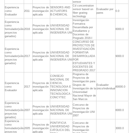
sensor
Cd concentration
Experiencia
Proyectos de
SENSORS AND
sensor based on
Evaluador por
como
2011
investigación
ACTUATORS
0.0
fiber grating
pares
Evaluador
aplicada
B:CHEMICAL
technology
Investigación
Experiencia
Formativa
como
Proyectos de
UNIVERSIDAD
Desarrollada por
formulador(sólo
2016
investigación
NACIONAL DE
6000.0
Estudiantes y
proyectos
aplicada
INGENIERIA UNI
Docentes de
ganados)
Pregrado 2016-I
CONCURSO DE
PROYECTOS DE
Experiencia
INVESTIGACIÓN
como
Proyectos de
UNIVERSIDAD
FORMATIVA
formulador(sólo
2017
investigación
NACIONAL DE
DESARROLLADA
9000.0
proyectos
aplicada
INGENIERIA UNI
POR
ganados)
ESTUDIANTES Y
DOCENTES DE
PREGRADO 2017
Programa de
CONSEJO
Proyectos de
NACIONAL DE
Investigación para
Experiencia
Proyectos de
CIENCIA,
Grupos de
Evaluador
como
2017
investigación
TECNOLOGIA E
60000.0
Investigación de la
único/individual
Evaluador
aplicada
INNOVACION
Universidad
TECNOLOGICA -
Nacional Mayor de
CONCYTEC
San Marcos
Experiencia
Concurso de
como
Proyectos de
UNIVERSIDAD
Proyectos de
formulador(sólo
2007
investigación
NACIONAL DE
6000.0
Investigación UNI
proyectos
aplicada
INGENIERIA UNI
2007
ganados)
Experiencia
PONTIFICIA
Concurso de
como
Proyectos de
UNIVERSIDAD
Proyectos de
formulador(sólo
2005
investigación
3000.0
CATOLICA DEL
Investigación
proyectos
aplicada