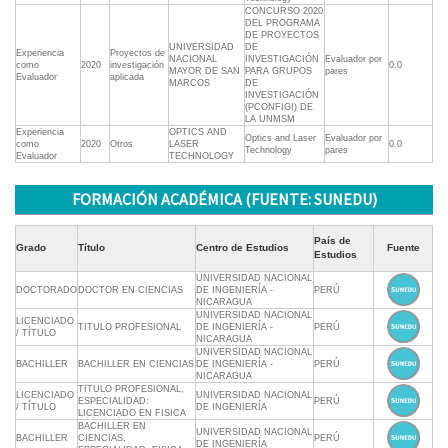
CONCURSO 2020
DEL PROGRAMA
DE PROYECTOS
UNIVERSIDAD
DE
Experiencia
Proyectos de
NACIONAL
INVESTIGACIÓN
Evaluador por
como
2020
investigación
0.0
MAYOR DE SAN
PARA GRUPOS
pares
Evaluador
aplicada
MARCOS
DE
INVESTIGACIÓN
(PCONFIGI) DE
LA UNMSM
Experiencia
OPTICS AND
Optics and Laser
Evaluador por
como
2020
Otros
LASER
0.0
Technology
pares
Evaluador
TECHNOLOGY
FORMACIÓN ACADÉMICA (FUENTE: SUNEDU)
País de
Grado
Título
Centro de Estudios
Fuente
Estudios
UNIVERSIDAD NACIONAL
DOCTORADO
DOCTOR EN CIENCIAS
DE INGENIERÍA -
PERÚ
NICARAGUA
UNIVERSIDAD NACIONAL
LICENCIADO
TITULO PROFESIONAL
DE INGENIERÍA -
PERÚ
/ TÍTULO
NICARAGUA
UNIVERSIDAD NACIONAL
BACHILLER
BACHILLER EN CIENCIAS
DE INGENIERÍA -
PERÚ
NICARAGUA
TITULO PROFESIONAL,
LICENCIADO
UNIVERSIDAD NACIONAL
ESPECIALIDAD:
PERÚ
/ TÍTULO
DE INGENIERÍA
LICENCIADO EN FISICA
BACHILLER EN
UNIVERSIDAD NACIONAL
BACHILLER
CIENCIAS,
PERÚ
DE INGENIERÍA