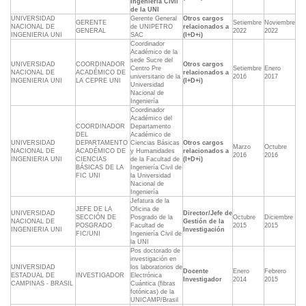
Ingeniería Civil
de la UNI
UNIVERSIDAD
Gerente General
Otros cargos
GERENTE
Setiembre
Noviembre
NACIONAL DE
de UNIPETRO
relacionados a
GENERAL
2022
2022
INGENIERIA UNI
SAC
(I+D+i)
Coordinador
Académico de la
sede Sucre del
UNIVERSIDAD
COORDINADOR
Otros cargos
Centro Pre
Setiembre
Enero
NACIONAL DE
ACADÉMICO DE
relacionados a
universitario de la
2016
2017
INGENIERIA UNI
LA CEPRE UNI
(I+D+i)
Universidad
Nacional de
Ingeniería
Coordinador
Académico del
COORDINADOR
Departamento
DEL
Académico de
UNIVERSIDAD
DEPARTAMENTO
Ciencias Básicas
Otros cargos
Marzo
Octubre
NACIONAL DE
ACADÉMICO DE
y Humanidades
relacionados a
2016
2016
INGENIERIA UNI
CIENCIAS
de la Facultad de
(I+D+i)
BÁSICAS DE LA
Ingeniería Civil de
FIC UNI
la Universidad
Nacional de
Ingeniería
Jefatura de la
JEFE DE LA
Oficina de
UNIVERSIDAD
Director/Jefe de
SECCIÓN DE
Posgrado de la
Octubre
Diciembre
NACIONAL DE
Gestión de la
POSGRADO
Facultad de
2015
2015
INGENIERIA UNI
Investigación
FIC/UNI
Ingeniería Civil de
la UNI
Pos doctorado de
investigación en
UNIVERSIDAD
los laboratorios de
Docente
Enero
Febrero
ESTADUAL DE
INVESTIGADOR
Electrónica
Investigador
2014
2015
CAMPINAS - BRASIL
Cuántica (fibras
fotónicas) de la
UNICAMP/Brasil