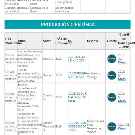
Ciencias Médicas y
Ciencias de la
Salud pública
de la Salud
Salud
Ciencias Médicas y
Ciencias de la
Enfermedades
de la Salud
Salud
infecciosas
PRODUCCIÓN CIENTÍFICA
Cuartil
Tipo
Año de
de
Título
Autor
DOI
Revista
Fuente
Producción
Producción
ScimagoJR
o JCR*
Human rhinoviruses
Artículo
and enteroviruses
2013:
10.1186/1743-
en revista
in influenza-like
Garcia J.
2013
Q2,
422X-10-305
científica
illness in Latin
Otros
America
Human
Artículo
2012:
metapneumovirus
10.1007/S0070
Archives of
en revista
Garcia J.
2012
Q1,
strains circulating in
5-011-1204-8
Virology
científica
Otros
Latin America
Sentinel
Surveillance of
Influenza-Like
Artículo
10.1371/JOUR
2012:
Illness in Two
Comach
en revista
2012
NAL.PONE.00
Q1,
Hospitals in
G.
científica
44511
Otros
Maracay,
Venezuela: 2006-
2010
Frequency of
human bocavirus
(HBoV) infection
Influenza and
Artículo
Salmón-
10.1111/J.1750
among children with
other
2011: Q1,
en revista
Mulanovich
2011
-2659.2010.00
febrile respiratory
Respiratory
Otros
científica
G.
160.X
symptoms in
Viruses