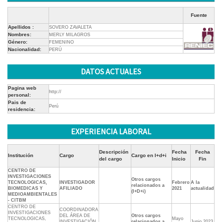
Fuente
Apellidos :
SOVERO ZAVALETA
Nombres:
MERLY MILAGROS
Género:
FEMENINO
Nacionalidad:
PERÚ
DATOS ACTUALES
Pagina web
http://
personal:
Pais de
Perú
residencia:
EXPERIENCIA LABORAL
Descripción
Fecha
Fecha
Institución
Cargo
Cargo en I+d+i
del cargo
Inicio
Fin
CENTRO DE
INVESTIGACIONES
Otros cargos
TECNOLOGICAS,
INVESTIGADOR
Febrero
A la
relacionados a
BIOMEDICAS Y
AFILIADO
2021
actualidad
(I+D+i)
MEDIOAMBIENTALES
- CITBM
CENTRO DE
COORDINADORA
INVESTIGACIONES
DEL ÁREA DE
Otros cargos
TECNOLOGICAS,
Mayo
INVESTIGACIÓN
relacionados a
Junio 2023