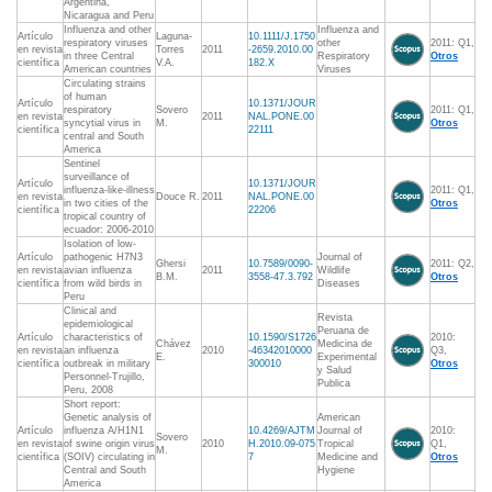
Argentina,
Nicaragua and Peru
Influenza and other
Influenza and
Artículo
Laguna-
10.1111/J.1750
respiratory viruses
other
2011: Q1,
en revista
Torres
2011
-2659.2010.00
in three Central
Respiratory
Otros
científica
V.A.
182.X
American countries
Viruses
Circulating strains
of human
Artículo
10.1371/JOUR
respiratory
Sovero
2011: Q1,
en revista
2011
NAL.PONE.00
syncytial virus in
M.
Otros
científica
22111
central and South
America
Sentinel
surveillance of
Artículo
10.1371/JOUR
influenza-like-illness
2011: Q1,
en revista
Douce R.
2011
NAL.PONE.00
in two cities of the
Otros
científica
22206
tropical country of
ecuador: 2006-2010
Isolation of low-
Artículo
pathogenic H7N3
Journal of
Ghersi
10.7589/0090-
2011: Q2,
en revista
avian influenza
2011
Wildlife
B.M.
3558-47.3.792
Otros
científica
from wild birds in
Diseases
Peru
Clinical and
Revista
epidemiological
Peruana de
Artículo
characteristics of
10.1590/S1726
2010:
Chávez
Medicina de
en revista
an influenza
2010
-46342010000
Q3,
E.
Experimental
científica
outbreak in military
300010
Otros
y Salud
Personnel-Trujillo,
Publica
Peru, 2008
Short report:
Genetic analysis of
American
Artículo
influenza A/H1N1
10.4269/AJTM
Journal of
2010:
Sovero
en revista
of swine origin virus
2010
H.2010.09-075
Tropical
Q1,
M.
científica
(SOIV) circulating in
7
Medicine and
Otros
Central and South
Hygiene
America