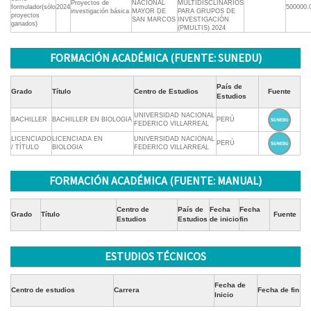
Proyectos de
NACIONAL
MULTIDISCLINARIOS
formulador(sólo
2024
500000.
investigación básica
MAYOR DE
PARA GRUPOS DE
proyectos
SAN MARCOS
INVESTIGACIÓN
ganados)
(PMULTIS) 2024
FORMACIÓN ACADÉMICA (FUENTE: SUNEDU)
País de
Grado
Título
Centro de Estudios
Fuente
Estudios
UNIVERSIDAD NACIONAL
BACHILLER
BACHILLER EN BIOLOGIA
PERÚ
FEDERICO VILLARREAL
LICENCIADO
LICENCIADA EN
UNIVERSIDAD NACIONAL
PERÚ
/ TÍTULO
BIOLOGIA
FEDERICO VILLARREAL
FORMACIÓN ACADÉMICA (FUENTE: MANUAL)
Centro de
País de
Fecha
Fecha
Grado
Título
Fuente
Estudios
Estudios
de inicio
fin
ESTUDIOS TÉCNICOS
Fecha de
Centro de estudios
Carrera
Fecha de fin
Inicio