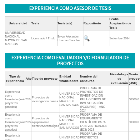
EXPERIENCIA COMO ASESOR DE TESIS
Fecha
Universidad
Tesis
Tesista(s)
Repositorio
Aceptación de
Tesis
UNIVERSIDAD
NACIONAL
Bryan Alexander
Licenciado / Título
Setiembre 2024
MAYOR DE SAN
Huamán Sánchez
MARCOS
EXPERIENCIA COMO EVALUADOR Y/O FORMULADOR DE
PROYECTOS
Metodología
Monto
Tipo de
Entidad
Nombre del
Ańo
Tipo de proyecto
de
proyec
experiencia
financiadora
concurso
evaluación
(USD)
PROGRAMA DE
Experiencia
PROYECTOS DE
UNIVERSIDAD
como
INVESTIGACIÓN
Proyectos de
NACIONAL
formulador(sólo
2024
PARA GRUPOS DE
40000.0
investigación básica
MAYOR DE
proyectos
INVESTIGACIÓN
SAN MARCOS
ganados)
(PCONFIGI) - AÑO
2024
Experiencia
PROGRAMA DE
UNIVERSIDAD
como
Proyectos de
EQUIPAMIENTO
NACIONAL
formulador(sólo
2024
equipamiento
CIENTÍFICO PARA
60000.0
MAYOR DE
proyectos
cientifico/tecnológico
LA INVESTIGACIÓN
SAN MARCOS
ganados)
(ECI) 2024
PROGRAMA DE
Experiencia
UNIVERSIDAD
PROYECTOS
como