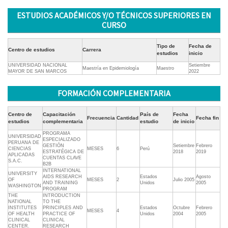
ESTUDIOS ACADÉMICOS Y/O TÉCNICOS SUPERIORES EN
CURSO
Tipo de
Fecha de
Centro de estudios
Carrera
estudios
inicio
UNIVERSIDAD NACIONAL
Setiembre
Maestría en Epidemiología
Maestro
MAYOR DE SAN MARCOS
2022
FORMACIÓN COMPLEMENTARIA
Centro de
Capacitación
País de
Fecha
Frecuencia
Cantidad
Fecha fin
estudios
complementaria
estudio
de inicio
PROGRAMA
UNIVERSIDAD
ESPECIALIZADO
PERUANA DE
GESTIÓN
Setiembre
Febrero
CIENCIAS
MESES
6
Perú
ESTRATÉGICA DE
2018
2019
APLICADAS
CUENTAS CLAVE
S.A.C.
B2B
INTERNATIONAL
UNIVERSITY
AIDS RESEARCH
Estados
Agosto
OF
MESES
2
Julio 2005
AND TRAINING
Unidos
2005
WASHINGTON
PROGRAM
THE
INTRODUCTION
NATIONAL
TO THE
INSTITUTES
PRINCIPLES AND
Estados
Octubre
Febrero
MESES
4
OF HEALTH
PRACTICE OF
Unidos
2004
2005
CLINICAL
CLINICAL
CENTER.
RESEARCH