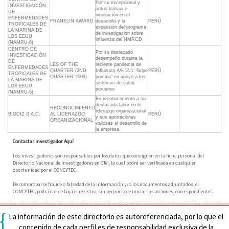
Por su excepcional y
INVESTIGACIÓN
arduo trabajo e
DE
innovación en el
ENFERMEDADES
FRANKLIN AWARD
desarrollo y la
PERÚ
TROPICALES DE
expansión del programa
LA MARINA DE
de investigación sobre
LOS EEUU
influenza del NMRCD
(NAMRU-6)
CENTRO DE
Por su destacado
INVESTIGACIÓN
desempeño durante la
DE
LES OF THE
reciente pandemia de
ENFERMEDADES
QUARTER (2ND
Influenza A/H1N1 ¨Gripe
PERÚ
TROPICALES DE
QUARTER 2009)
porcina¨ en apoyo a los
LA MARINA DE
sistemas de salud
LOS EEUU
peruanos
(NAMRU-6)
En reconocimiento a su
destacada labor en le
RECONOCIMIENTO
liderazgo organizacional
BIODIZ S.A.C.
AL LIDERAZGO
PERÚ
y sus aportaciones
ORGANIZACIONAL
valiosas al desarrollo de
la empresa.
Contactar investigador Aquí
Los investigadores son responsables por los datos que consignen en la ficha personal del
Directorio Nacional de Investigadores en CTeI, la cual podrá ser verificada en cualquier
oportunidad por el CONCYTEC.
De comprobarse fraude o falsedad de la información y/o los documentos adjuntados, el
CONCYTEC, podrá dar de baja el registro, sin perjuicio de iniciar las acciones, correspondientes.
{
La información de este directorio es autoreferenciada, por lo que el
contenido de cada perfil es de responsabilidad exclusiva de la