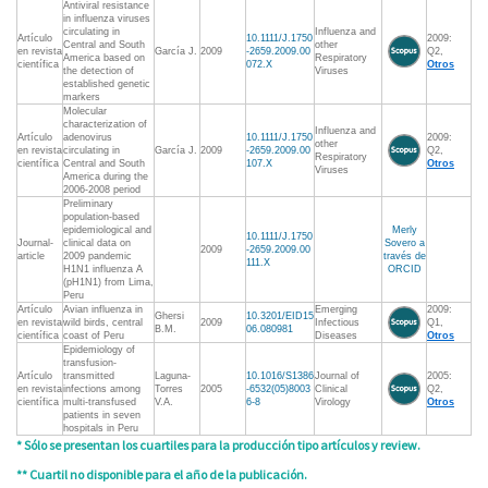
Antiviral resistance
in influenza viruses
circulating in
Influenza and
Artículo
10.1111/J.1750
2009:
Central and South
other
en revista
García J.
2009
-2659.2009.00
Q2,
America based on
Respiratory
científica
072.X
Otros
the detection of
Viruses
established genetic
markers
Molecular
characterization of
Influenza and
Artículo
adenovirus
10.1111/J.1750
2009:
other
en revista
circulating in
García J.
2009
-2659.2009.00
Q2,
Respiratory
científica
Central and South
107.X
Otros
Viruses
America during the
2006-2008 period
Preliminary
population-based
epidemiological and
Merly
10.1111/J.1750
Journal-
clinical data on
Sovero a
2009
-2659.2009.00
article
2009 pandemic
través de
111.X
H1N1 influenza A
ORCID
(pH1N1) from Lima,
Peru
Artículo
Avian influenza in
Emerging
2009:
Ghersi
10.3201/EID15
en revista
wild birds, central
2009
Infectious
Q1,
B.M.
06.080981
científica
coast of Peru
Diseases
Otros
Epidemiology of
transfusion-
Artículo
transmitted
Laguna-
10.1016/S1386
Journal of
2005:
en revista
infections among
Torres
2005
-6532(05)8003
Clinical
Q2,
científica
multi-transfused
V.A.
6-8
Virology
Otros
patients in seven
hospitals in Peru
* Sólo se presentan los cuartiles para la producción tipo artículos y review.
** Cuartil no disponible para el año de la publicación.