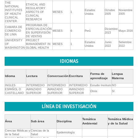
THE
ETHICAL AND
NATIONAL
REGULATORY
INSTITUTES
Estados
Octubre
Noviembre
ASPECTS OF
MESES
1
OF HEALTH
Unidos
2005
2005
CLINICAL
CLINICAL
RESEARCH
CENTER.
PROGRAMA DE
CAMARA DE
ESPECIALIZACIÓN
Diciembre
COMERCIO
MESES
6
Perú
Mayo 2016
EN SUPERVISIÓN
2015
DE LIMA
DE VENTAS
UNIVERSITY
PROJECT
Estados
Junio
Setiembre
OF
MANAGEMENT IN
MESES
1
Unidos
2022
2022
WASHINGTON
GLOBAL HEALTH
IDIOMAS
Forma de
Lengua
Idioma
Lectura
Conversación
Escritura
aprendizaje
Materna
INGLES
INTERMEDIO
INTERMEDIO
INTERMEDIO
Estudio Instituto
NO
ESPAÑOL O
AVANZADO
AVANZADO
AVANZADO
Otros
SI
CASTELLANO
SUPERIOR
SUPERIOR
SUPERIOR
LÍNEA DE INVESTIGACIÓN
Temática
Temática Médica
Área
Sub área
Disciplina
Ambiental
y de la Salud
Ciencias Médicas y
Ciencias de la
Epidemiología
de la Salud
Salud