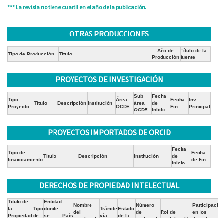
*** La revista no tiene cuartil en el año de la publicación.
OTRAS PRODUCCIONES
Año de
Título de la
Tipo de Producción
Título
Producción
fuente
PROYECTOS DE INVESTIGACIÓN
Sub
Fecha
Tipo
Área
Fecha
Inv.
Título
Descripción
Institución
área
de
Proyecto
OCDE
Fin
Principal
OCDE
Inicio
PROYECTOS IMPORTADOS DE ORCID
Fecha
Tipo de
Fecha
Título
Descripción
Institución
de
financiamiento
de Fin
Inicio
DERECHOS DE PROPIEDAD INTELECTUAL
Título de
Entidad
Nombre
Número
Participac
la
Tipo
donde
Trámite
Estado
del
de
Rol de
en los
Propiedad
de
se
País
vía
de la