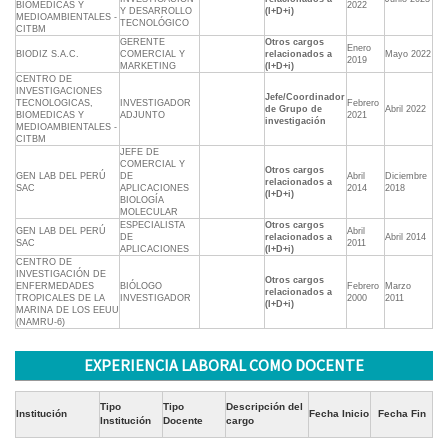
BIOMEDICAS Y
2022
Y DESARROLLO
(I+D+i)
MEDIOAMBIENTALES -
TECNOLÓGICO
CITBM
GERENTE
Otros cargos
Enero
BIODIZ S.A.C.
COMERCIAL Y
relacionados a
Mayo 2022
2019
MARKETING
(I+D+i)
CENTRO DE
INVESTIGACIONES
Jefe/Coordinador
TECNOLOGICAS,
INVESTIGADOR
Febrero
de Grupo de
Abril 2022
BIOMEDICAS Y
ADJUNTO
2021
investigación
MEDIOAMBIENTALES -
CITBM
JEFE DE
COMERCIAL Y
Otros cargos
GEN LAB DEL PERÚ
DE
Abril
Diciembre
relacionados a
SAC
APLICACIONES
2014
2018
(I+D+i)
BIOLOGÍA
MOLECULAR
ESPECIALISTA
Otros cargos
GEN LAB DEL PERÚ
Abril
DE
relacionados a
Abril 2014
SAC
2011
APLICACIONES
(I+D+i)
CENTRO DE
INVESTIGACIÓN DE
Otros cargos
ENFERMEDADES
BIÓLOGO
Febrero
Marzo
relacionados a
TROPICALES DE LA
INVESTIGADOR
2000
2011
(I+D+i)
MARINA DE LOS EEUU
(NAMRU-6)
EXPERIENCIA LABORAL COMO DOCENTE
Tipo
Tipo
Descripción del
Institución
Fecha Inicio
Fecha Fin
Institución
Docente
cargo