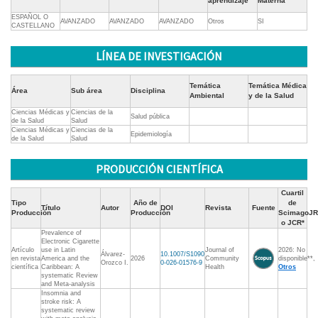
aprendizaje
Materna
ESPAÑOL O
AVANZADO
AVANZADO
AVANZADO
Otros
SI
CASTELLANO
LÍNEA DE INVESTIGACIÓN
Temática
Temática Médica
Área
Sub área
Disciplina
Ambiental
y de la Salud
Ciencias Médicas y
Ciencias de la
Salud pública
de la Salud
Salud
Ciencias Médicas y
Ciencias de la
Epidemiología
de la Salud
Salud
PRODUCCIÓN CIENTÍFICA
Cuartil
Tipo
Año de
de
Título
Autor
DOI
Revista
Fuente
Producción
Producción
ScimagoJR
o JCR*
Prevalence of
Electronic Cigarette
Artículo
use in Latin
Journal of
2026: No
Álvarez-
10.1007/S1090
en revista
America and the
2026
Community
disponible**,
Orozco I.
0-026-01576-9
científica
Caribbean: A
Health
Otros
systematic Review
and Meta-analysis
Insomnia and
stroke risk: A
systematic review