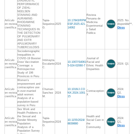
DIAGNOSTIC
PERFORMANCE
OF ZIEHL-
NEELSEN
STAINING AND
Revista
AURAMINE-
Peruana de
Artículo
Tapia-
10.17843/RPM
2025: No
RHODAMINE
Medicina
en revista
Sequeiros
2025
ESP.2025.421.
disponible**,
STAINING
Experimental
científica
G.
14062
Otros
TECHNIQUES IN
y Salud
THE DETECTION
Publica
OF PULMONARY
AND EXTR
APULMONARY
TUBERCULOSIS
Sociodemographic
Inequalities in
COVID-19 Booster
Journal of
Artículo
Intimayta-
Dose Vaccination
10.1007/S4061
Racial and
en revista
Escalante
2024
2024: Q1
Coverage: a
5-024-02060-7
Ethnic Health
científica
C.
Retrospective
Disparities
Study of 196
Provinces in Peru
Women's
empowerment and
contraceptive use
Artículo
Chuman-
10.1016/J.CO
2024:
in ever-married
Contraception:
en revista
Sanchez
2024
NX.2024.1001
Q2,
adult women:
X
científica
M.
15
Otros
Analysis of a
population-based
survey in Peru
Sex Work and
Health Problems in
the Sexual and
Health and
Artículo
Tapia-
2024:
Gender Minority
10.1155/2024/
Social Care in
en revista
Sequeiros
2024
Q1,
Population:
8839880
the
científica
G.
Otros
Analysis of a
Community
Population Survey