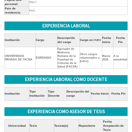
http://
personal:
Pais de
Perú
residencia:
EXPERIENCIA LABORAL
Descripción
Fecha
Fecha
Institución
Cargo
Cargo en I+d+i
del cargo
Inicio
Fin
Egresado de
Medicina
Otros cargos
UNIVERSIDAD
Humana de la
Marzo
A la
EGRESADO
relacionados a
PRIVADA DE TACNA
Facultad de
2018
actualidad
(I+D+i)
Ciencias de la
Salud (FACSA)
EXPERIENCIA LABORAL COMO DOCENTE
Tipo
Tipo
Descripción del
Institución
Fecha Inicio
Fecha Fin
Institución
Docente
cargo
EXPERIENCIA COMO ASESOR DE TESIS
Fecha
Universidad
Tesis
Tesista(s)
Repositorio
Aceptación de
Tesis