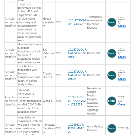
in Peru
Diagnostic
performance of the
Cobas MTB and
Logix Smart MTB
Therapeutic
Artículo
for diagnosing
Hueda-
2024:
10.1177/20499
Advances in
en revista
pulmonary and
Zavaleta
2024
Q1,
361241304516
Infectious
científica
extrapulmonary
M.
Otros
Disease
tuberculosis: a
cross-sectional
study of diagnostic
tests
Mountain sickness
in altitude
Artículo
Zila-
10.1371/JOUR
2024:
inhabitants of Latin
en revista
Velasque
2024
NAL.PONE.03
PLoS ONE
Q1,
America: A
científica
J.P.
05651
Otros
systematic review
and meta-analysis
Risk factors
associated with
Artículo
10.1371/JOUR
2024:
dengue
Copaja-
en revista
2024
NAL.PONE.03
PLoS ONE
Q1,
complications and
Corzo C.
científica
05689
Otros
death: A cohort
study in Peru
Revista del
Physician
Cuerpo
Adherence to
Medico
Artículo
Guideline
10.35434/RC
2024:
Hospital
en revista
Recommendations
Wong K.
2024
MHNAAA.202
Q4,
Nacional
científica
for Mild COVID-19
4.173.2523
Otros
Almanzor
in Peru: A Cross-
Aguinaga
sectional Study
Asenjo
Inequalities in
compliance with the
Artículo
two-dose measles
Intimayta-
10.35663/AM
Acta Medica
en revista
vaccination in
Escalante
2024
P.2024.414.31
2024: Q4
Peruana
científica
Peruvian children
C.
20