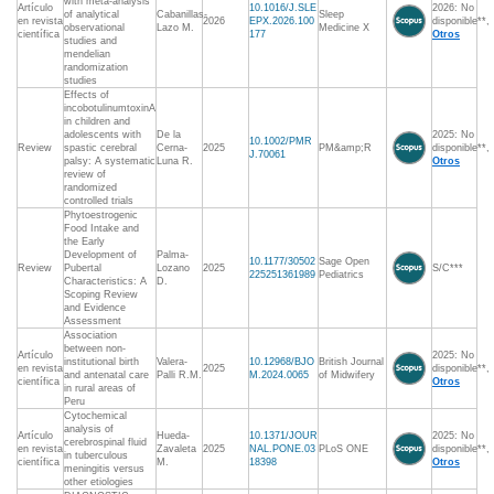
with meta-analysis
Artículo
10.1016/J.SLE
2026: No
of analytical
Cabanillas-
Sleep
en revista
2026
EPX.2026.100
disponible**,
observational
Lazo M.
Medicine X
científica
177
Otros
studies and
mendelian
randomization
studies
Effects of
incobotulinumtoxinA
in children and
adolescents with
De la
2025: No
10.1002/PMR
Review
spastic cerebral
Cerna-
2025
PM&amp;R
disponible**,
J.70061
palsy: A systematic
Luna R.
Otros
review of
randomized
controlled trials
Phytoestrogenic
Food Intake and
the Early
Development of
Palma-
10.1177/30502
Sage Open
Review
Pubertal
Lozano
2025
S/C***
225251361989
Pediatrics
Characteristics: A
D.
Scoping Review
and Evidence
Assessment
Association
between non-
Artículo
2025: No
institutional birth
Valera-
10.12968/BJO
British Journal
en revista
2025
disponible**,
and antenatal care
Palli R.M.
M.2024.0065
of Midwifery
científica
Otros
in rural areas of
Peru
Cytochemical
analysis of
Artículo
Hueda-
10.1371/JOUR
2025: No
cerebrospinal fluid
en revista
Zavaleta
2025
NAL.PONE.03
PLoS ONE
disponible**,
in tuberculous
científica
M.
18398
Otros
meningitis versus
other etiologies