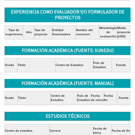
EXPERIENCIA COMO EVALUADOR Y/O FORMULADOR DE
PROYECTOS
Metodología
Monto
Tipo de
Tipo de
Entidad
Nombre del
Ańo
de
proyecto
experiencia
proyecto
financiadora
concurso
evaluación
(USD)
FORMACIÓN ACADÉMICA (FUENTE: SUNEDU)
País de
Grado
Título
Centro de Estudios
Fuente
Estudios
FORMACIÓN ACADÉMICA (FUENTE: MANUAL)
Centro de
País de
Fecha
Fecha
Grado
Título
Fuente
Estudios
Estudios
de inicio
fin
ESTUDIOS TÉCNICOS
Fecha de
Centro de estudios
Carrera
Fecha de fin
Inicio