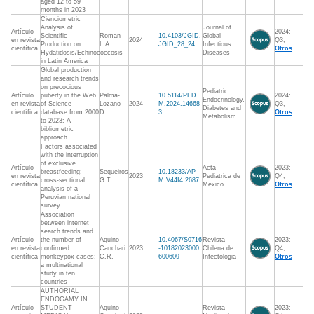
aged 12 to 59
months in 2023
Cienciometric
Analysis of
Journal of
Artículo
2024:
Scientific
Roman
10.4103/JGID.
Global
en revista
2024
Q3,
Production on
L.A.
JGID_28_24
Infectious
científica
Otros
Hydatidosis/Echinococcosis
Diseases
in Latin America
Global production
and research trends
on precocious
Pediatric
Artículo
puberty in the Web
Palma-
10.5114/PED
2024:
Endocrinology,
en revista
of Science
Lozano
2024
M.2024.14668
Q3,
Diabetes and
científica
database from 2000
D.
3
Otros
Metabolism
to 2023: A
bibliometric
approach
Factors associated
with the interruption
of exclusive
Artículo
Acta
2023:
breastfeeding:
Sequeiros
10.18233/AP
en revista
2023
Pediatrica de
Q4,
cross-sectional
G.T.
M.V44I4.2687
científica
Mexico
Otros
analysis of a
Peruvian national
survey
Association
between internet
search trends and
Artículo
the number of
Aquino-
10.4067/S0716
Revista
2023:
en revista
confirmed
Canchari
2023
-10182023000
Chilena de
Q4,
científica
monkeypox cases:
C.R.
600609
Infectologia
Otros
a multinational
study in ten
countries
AUTHORIAL
ENDOGAMY IN
Artículo
STUDENT
Aquino-
Revista
2023: