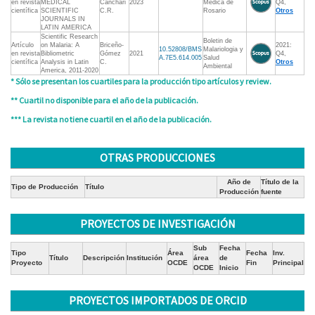
en revista
MEDICAL
Canchari
2023
Medica de
Q4,
científica
SCIENTIFIC
C.R.
Rosario
Otros
JOURNALS IN
LATIN AMERICA
Scientific Research
Boletin de
Artículo
on Malaria: A
Briceño-
2021:
10.52808/BMS
Malariologia y
en revista
Bibliometric
Gómez
2021
Q4,
A.7E5.614.005
Salud
científica
Analysis in Latin
C.
Otros
Ambiental
America, 2011-2020
* Sólo se presentan los cuartiles para la producción tipo artículos y review.
** Cuartil no disponible para el año de la publicación.
*** La revista no tiene cuartil en el año de la publicación.
OTRAS PRODUCCIONES
Año de
Título de la
Tipo de Producción
Título
Producción
fuente
PROYECTOS DE INVESTIGACIÓN
Sub
Fecha
Tipo
Área
Fecha
Inv.
Título
Descripción
Institución
área
de
Proyecto
OCDE
Fin
Principal
OCDE
Inicio
PROYECTOS IMPORTADOS DE ORCID