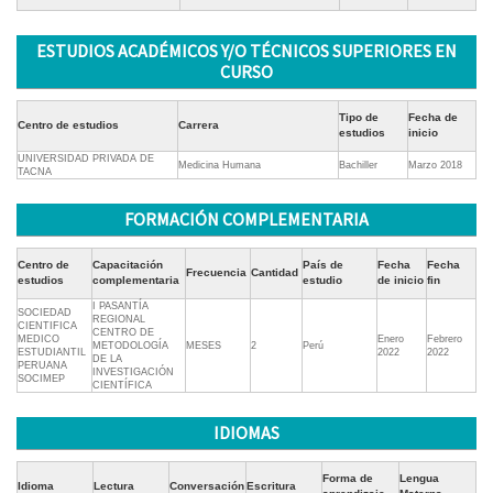
ESTUDIOS ACADÉMICOS Y/O TÉCNICOS SUPERIORES EN
CURSO
Tipo de
Fecha de
Centro de estudios
Carrera
estudios
inicio
UNIVERSIDAD PRIVADA DE
Medicina Humana
Bachiller
Marzo 2018
TACNA
FORMACIÓN COMPLEMENTARIA
Centro de
Capacitación
País de
Fecha
Fecha
Frecuencia
Cantidad
estudios
complementaria
estudio
de inicio
fin
I PASANTÍA
SOCIEDAD
REGIONAL
CIENTIFICA
CENTRO DE
MEDICO
Enero
Febrero
METODOLOGÍA
MESES
2
Perú
ESTUDIANTIL
2022
2022
DE LA
PERUANA
INVESTIGACIÓN
SOCIMEP
CIENTÍFICA
IDIOMAS
Forma de
Lengua
Idioma
Lectura
Conversación
Escritura