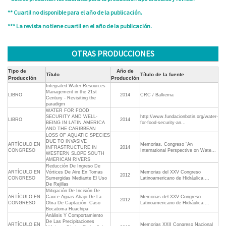
** Cuartil no disponible para el año de la publicación.
*** La revista no tiene cuartil en el año de la publicación.
OTRAS PRODUCCIONES
Tipo de
Año de
Título
Título de la fuente
Producción
Producción
Integrated Water Resources
Management in the 21st
LIBRO
2014
CRC / Balkema
Century - Revisiting the
paradigm
WATER FOR FOOD
SECURITY AND WELL-
http://www.fundacionbotin.org/water-
LIBRO
2014
BEING IN LATIN AMERICA
for-food-security-an...
AND THE CARIBBEAN
LOSS OF AQUATIC SPECIES
DUE TO INVASIVE
ARTÍCULO EN
Memorias. Congreso "An
INFRASTRUCTURE IN
2014
CONGRESO
International Perspective on Wate...
WESTERN SLOPE SOUTH
AMERICAN RIVERS
Reducción De Ingreso De
ARTÍCULO EN
Vórtices De Aire En Tomas
Memorias del XXV Congreso
2012
CONGRESO
Sumergidas Mediante El Uso
Latinoamericano de Hidráulica....
De Rejillas
Mitigación De Incisión De
ARTÍCULO EN
Cauce Aguas Abajo De La
Memorias del XXV Congreso
2012
CONGRESO
Obra De Captación  Caso
Latinoamericano de Hidráulica....
Bocatoma Huachipa
Análisis Y Comportamiento
De Las Precipitaciones
ARTÍCULO EN
Memorias XXII Congreso Nacional