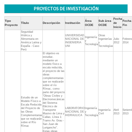
PROYECTOS DE INVESTIGACIÓN
Fecha
Tipo
Área
Sub área
Fecha
Título
Descripción
Institución
de
Proyecto
OCDE
OCDE
Fin
Inicio
Seguridad
Hídrica y
UNIVERSIDAD
Otras
Ingeniería
Alimentaria en
NACIONAL DE
Ingenierías
Julio
Febrero
y
América Latina y
INGENIERIA
y
2012
2014
Tecnología
España - Caso
UNI
Tecnologías
Perú
El objetivo es
estudiar,
mediante un
modelo físico a
escala reducida,
el proyecto de las
obras
complementarias
que se realizarán
sobre el río
Rímac, como
parte del proyecto
"Obras Civiles y
Estudio de un
Electromecánicas
Modelo Físico a
del Sistema
Escala Reducida
Eléctrico de
del Proyecto de
LABORATORIO
Ingeniería
Transporte
Ingeniería
Abril
Setiem
las Obras
NACIONAL DE
y
Masivo de Lima y
Civil
2013
2013
Complementarias
HIDRAULICA
Tecnología
Callao, Línea 1:
que se realizarán
Tramo Av. Grau -
sobre el Río
San Juan de
Rímac
Lurigancho".
Estas obras