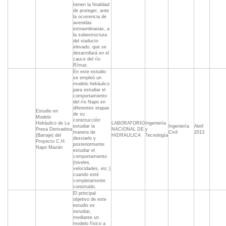
tienen la finalidad
de proteger, ante
la ocurrencia de
avenidas
extraordinarias, a
la subestructura
del viaducto
elevado, que se
desarrollará en el
cauce del río
Rímac.
En este estudio
se empleó un
modelo hidráulico
para estudiar el
comportamiento
del río Napo en
diferentes etapas
Estudio en
de su
Modelo
construcción:
Hidráulico de La
LABORATORIO
Ingeniería
estudiar la
Ingeniería
Abril
Presa Derivadora
NACIONAL DE
y
manera de
Civil
2013
(Barraje) del
HIDRAULICA
Tecnología
desviarlo y
Proyecto C.H.
posteriormente
Napo Mazán
estudiar el
comportamiento
(niveles,
velocidades, etc.)
cuando esté
completamente
construido.
El principal
objetivo de este
estudio es
estudiar,
mediante un
modelo físico a