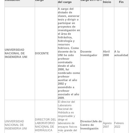
del cargo
Inicio
Fin
A cargo del
dictado de
clases, asesorar
tesis y dirigir o
participar en
proyectos de
investigación en
el área de
hidráulica,
hidrología y
recursos
hidricos. Como
UNIVERSIDAD
docente de la
Docente
Abril
A la
NACIONAL DE
DOCENTE
UNI he sido
Investigador
2000
actualidad
INGENIERIA UNI
profesor
contratado
desde el año
2000, fui
nombrado como
profesor
auxiliar el año
2002 y
ascendido a
profesor
asociado el año
2009.
El director del
Laboratorio
Nacional de
Hidráulica es
responsable y
DIRECTOR DEL
dirige el
UNIVERSIDAD
Director/Jefe de
LABORATORIO
laboratorio de
Agosto
Febrero
NACIONAL DE
Centro de
NACIONAL DE
ensayos fisicos
2007
2022
INGENIERIA UNI
Investigación
HIDRÁULICA
más grande del