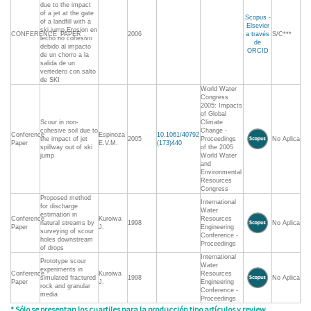
due to the impact
of a jet at the gate
Scopus -
of a landfill with a
Elsevier
ski jump,Erosion en
CONFERENCE_PAPER
2006
a través
S/C***
lecho no cohesivo
de
debido al impacto
ORCID
de un chorro a la
salida de un
vertedero con salto
de SKI
World Water
Congress
2005: Impacts
of Global
Scour in non-
Climate
cohesive soil due to
Change -
Conference
Espinoza
10.1061/40792
the impact of jet
2005
Proceedings
No Aplica
Paper
E.V.M.
(173)440
spillway out of ski
of the 2005
jump
World Water
and
Environmental
Resources
Congress
Proposed method
International
for discharge
Water
estimation in
Conference
Kuroiwa
Resources
natural streams by
1998
No Aplica
Paper
J.
Engineering
surveying of scour
Conference -
holes downstream
Proceedings
of drops
International
Prototype scour
Water
experiments in
Conference
Kuroiwa
Resources
simulated fractured
1998
No Aplica
Paper
J.
Engineering
rock and granular
Conference -
media
Proceedings
* Sólo se presentan los cuartiles para la producción tipo artículos y review.