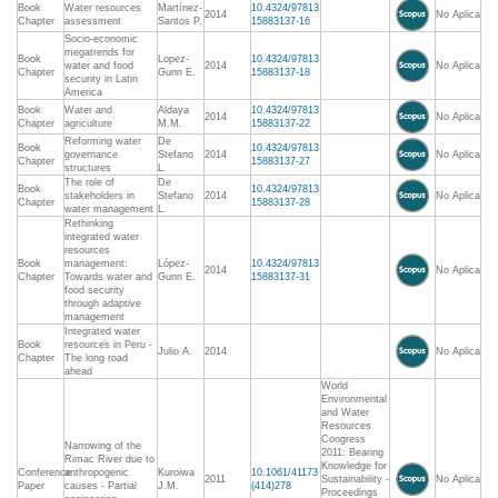
Book
Water resources
Martínez-
10.4324/97813
2014
No Aplica
Chapter
assessment
Santos P.
15883137-16
Socio-economic
megatrends for
Book
Lopez-
10.4324/97813
water and food
2014
No Aplica
Chapter
Gunn E.
15883137-18
security in Latin
America
Book
Water and
Aldaya
10.4324/97813
2014
No Aplica
Chapter
agriculture
M.M.
15883137-22
Reforming water
De
Book
10.4324/97813
governance
Stefano
2014
No Aplica
Chapter
15883137-27
structures
L.
The role of
De
Book
10.4324/97813
stakeholders in
Stefano
2014
No Aplica
Chapter
15883137-28
water management
L.
Rethinking
integrated water
resources
Book
management:
López-
10.4324/97813
2014
No Aplica
Chapter
Towards water and
Gunn E.
15883137-31
food security
through adaptive
management
Integrated water
Book
resources in Peru -
Julio A.
2014
No Aplica
Chapter
The long road
ahead
World
Environmental
and Water
Resources
Congress
Narrowing of the
2011: Bearing
Rimac River due to
Knowledge for
Conference
anthropogenic
Kuroiwa
10.1061/41173
2011
Sustainability -
No Aplica
Paper
causes - Partial
J.M.
(414)278
Proceedings