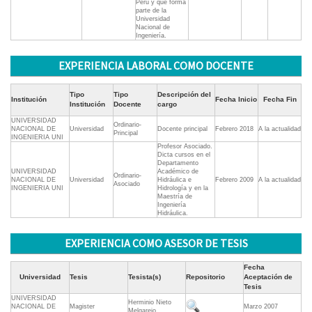
Perú y que forma
parte de la
Universidad
Nacional de
Ingeniería.
EXPERIENCIA LABORAL COMO DOCENTE
Tipo
Tipo
Descripción del
Institución
Fecha Inicio
Fecha Fin
Institución
Docente
cargo
UNIVERSIDAD
Ordinario-
NACIONAL DE
Universidad
Docente principal
Febrero 2018
A la actualidad
Principal
INGENIERIA UNI
Profesor Asociado.
Dicta cursos en el
Departamento
UNIVERSIDAD
Académico de
Ordinario-
NACIONAL DE
Universidad
Hidráulica e
Febrero 2009
A la actualidad
Asociado
INGENIERIA UNI
Hidrología y en la
Maestría de
Ingeniería
Hidráulica.
EXPERIENCIA COMO ASESOR DE TESIS
Fecha
Universidad
Tesis
Tesista(s)
Repositorio
Aceptación de
Tesis
UNIVERSIDAD
Herminio Nieto
NACIONAL DE
Magister
Marzo 2007
Melgarejo