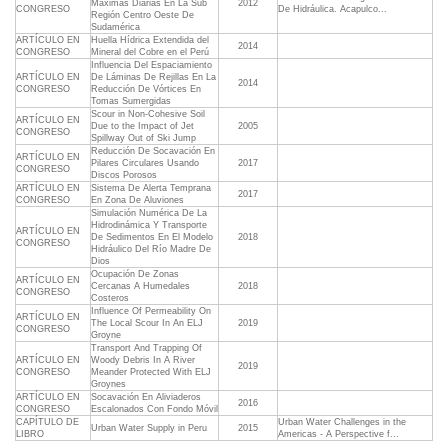
Máximas Diarias En La Sub 
2012
CONGRESO
De Hidráulica. Acapulco...
Región Centro Oeste De
Sudamérica
ARTÍCULO EN
Huella Hídrica Extendida del
2014
CONGRESO
Mineral del Cobre en el Perú
Influencia Del Espaciamiento
ARTÍCULO EN
De Láminas De Rejillas En La
2014
CONGRESO
Reducción De Vórtices En
Tomas Sumergidas
Scour in Non-Cohesive Soil
ARTÍCULO EN
Due to the Impact of Jet
2005
CONGRESO
Spillway Out of Ski Jump
Reducción De Socavación En
ARTÍCULO EN
Pilares Circulares Usando
2017
CONGRESO
Discos Porosos
ARTÍCULO EN
Sistema De Alerta Temprana
2017
CONGRESO
En Zona De Aluviones
Simulación Numérica De La
Hidrodinámica Y Transporte
ARTÍCULO EN
De Sedimentos En El Modelo
2018
CONGRESO
Hidráulico Del Río Madre De
Dios
Ocupación De Zonas
ARTÍCULO EN
Cercanas A Humedales
2018
CONGRESO
Costeros
Influence Of Permeability On
ARTÍCULO EN
The Local Scour In An ELJ
2019
CONGRESO
Groyne
Transport And Trapping Of
ARTÍCULO EN
Woody Debris In A River
2019
CONGRESO
Meander Protected With ELJ
Groynes
ARTÍCULO EN
Socavación En Aliviaderos
2016
CONGRESO
Escalonados Con Fondo Móvil
CAPÍTULO DE
Urban Water Challenges in the
Urban Water Supply in Peru
2015
LIBRO
Americas - A Perspective f...