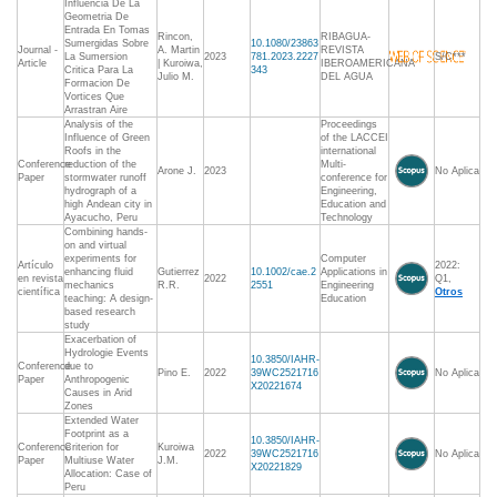
Influencia De La
Geometria De
Entrada En Tomas
Rincon,
RIBAGUA-
Sumergidas Sobre
10.1080/23863
Journal -
A. Martin
REVISTA
La Sumersion
2023
781.2023.2227
S/C***
Article
| Kuroiwa,
IBEROAMERICANA
Critica Para La
343
Julio M.
DEL AGUA
Formacion De
Vortices Que
Arrastran Aire
Analysis of the
Proceedings
Influence of Green
of the LACCEI
Roofs in the
international
Conference
reduction of the
Multi-
Arone J.
2023
No Aplica
Paper
stormwater runoff
conference for
hydrograph of a
Engineering,
high Andean city in
Education and
Ayacucho, Peru
Technology
Combining hands-
on and virtual
experiments for
Computer
Artículo
2022:
enhancing fluid
Gutierrez
10.1002/cae.2
Applications in
en revista
2022
Q1,
mechanics
R.R.
2551
Engineering
científica
Otros
teaching: A design-
Education
based research
study
Exacerbation of
Hydrologie Events
10.3850/IAHR-
Conference
due to
Pino E.
2022
39WC2521716
No Aplica
Paper
Anthropogenic
X20221674
Causes in Arid
Zones
Extended Water
Footprint as a
10.3850/IAHR-
Conference
Criterion for
Kuroiwa
2022
39WC2521716
No Aplica
Paper
Multiuse Water
J.M.
X20221829
Allocation: Case of
Peru