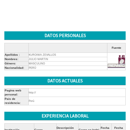
DATOS PERSONALES
Fuente
Apellidos :
KUROIWA ZEVALLOS
Nombres:
JULIO MARTIN
Género:
MASCULINO
Nacionalidad:
PERÚ
DATOS ACTUALES
Pagina web
http://
personal:
Pais de
Perú
residencia:
EXPERIENCIA LABORAL
Descripción
Fecha
Fecha
Institución
Cargo
Cargo en I+d+i