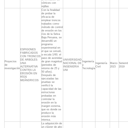
vórtices con
rejillas
Con la finalidad
de probar la
eficacia de
emplear troncos
trabados como
método de control
de erosión en los
ríos de la Selva
Baja Peruana, se
desarrolló un
programa
experimental en
ESPIGONES
el que se simuló,
FABRICADOS
a escala 1/60, el
CON TRONCOS
paso de avenidas
DE ARBOLES:
UNIVERSIDAD
Proyectos
de gran magnitud
Ingeniería
UNA
NACIONAL DE
Ingeniería
Marzo
Setiem
de
(periodos de
y
ALTERNATIVA
INGENIERIA
Civil
2015
2019
investigación
retorno de 25 y
Tecnología
CONTRA LA
UNI
50 años).
EROSIÓN EN
Después de
RÍOS
ejecutadas las
MEÁNDRICOS
pruebas se
verificó la
capacidad de las
estructuras
probadas en
controlar la
erosión en la
margen externa,
que es donde se
produce la
erosión más
intensa.
La adquisición de
un clúster de alto