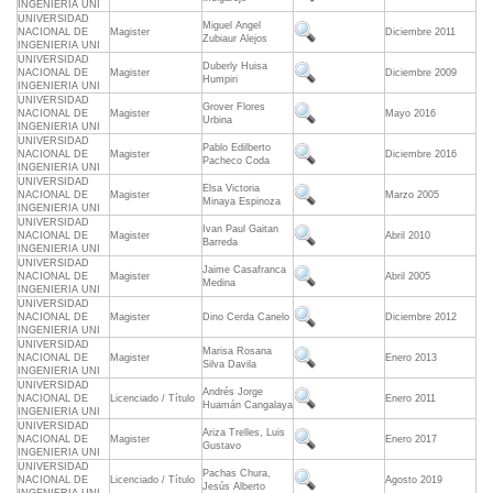
INGENIERIA UNI
UNIVERSIDAD
Miguel Angel
NACIONAL DE
Magister
Diciembre 2011
Zubiaur Alejos
INGENIERIA UNI
UNIVERSIDAD
Duberly Huisa
NACIONAL DE
Magister
Diciembre 2009
Humpiri
INGENIERIA UNI
UNIVERSIDAD
Grover Flores
NACIONAL DE
Magister
Mayo 2016
Urbina
INGENIERIA UNI
UNIVERSIDAD
Pablo Edilberto
NACIONAL DE
Magister
Diciembre 2016
Pacheco Coda
INGENIERIA UNI
UNIVERSIDAD
Elsa Victoria
NACIONAL DE
Magister
Marzo 2005
Minaya Espinoza
INGENIERIA UNI
UNIVERSIDAD
Ivan Paul Gaitan
NACIONAL DE
Magister
Abril 2010
Barreda
INGENIERIA UNI
UNIVERSIDAD
Jaime Casafranca
NACIONAL DE
Magister
Abril 2005
Medina
INGENIERIA UNI
UNIVERSIDAD
NACIONAL DE
Magister
Dino Cerda Canelo
Diciembre 2012
INGENIERIA UNI
UNIVERSIDAD
Marisa Rosana
NACIONAL DE
Magister
Enero 2013
Silva Davila
INGENIERIA UNI
UNIVERSIDAD
Andrés Jorge
NACIONAL DE
Licenciado / Título
Enero 2011
Huamán Cangalaya
INGENIERIA UNI
UNIVERSIDAD
Ariza Trelles, Luis
NACIONAL DE
Magister
Enero 2017
Gustavo
INGENIERIA UNI
UNIVERSIDAD
Pachas Chura,
NACIONAL DE
Licenciado / Título
Agosto 2019
Jesús Alberto