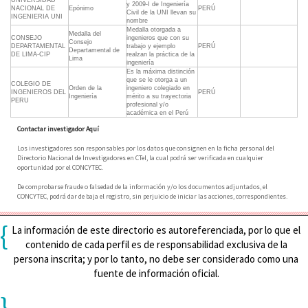
UNIVERSIDAD
y 2009-I de Ingeniería
NACIONAL DE
Epónimo
PERÚ
Civil de la UNI llevan su
INGENIERIA UNI
nombre
Medalla otorgada a
Medalla del
CONSEJO
ingenieros que con su
Consejo
DEPARTAMENTAL
trabajo y ejemplo
PERÚ
Departamental de
DE LIMA-CIP
realzan la práctica de la
Lima
ingeniería
Es la máxima distinción
que se le otorga a un
COLEGIO DE
Orden de la
ingeniero colegiado en
INGENIEROS DEL
PERÚ
Ingeniería
mérito a su trayectoria
PERU
profesional y/o
académica en el Perú
Contactar investigador Aquí
Los investigadores son responsables por los datos que consignen en la ficha personal del
Directorio Nacional de Investigadores en CTeI, la cual podrá ser verificada en cualquier
oportunidad por el CONCYTEC.
De comprobarse fraude o falsedad de la información y/o los documentos adjuntados, el
CONCYTEC, podrá dar de baja el registro, sin perjuicio de iniciar las acciones, correspondientes.
{
La información de este directorio es autoreferenciada, por lo que el
contenido de cada perfil es de responsabilidad exclusiva de la
persona inscrita; y por lo tanto, no debe ser considerado como una
fuente de información oficial.
}