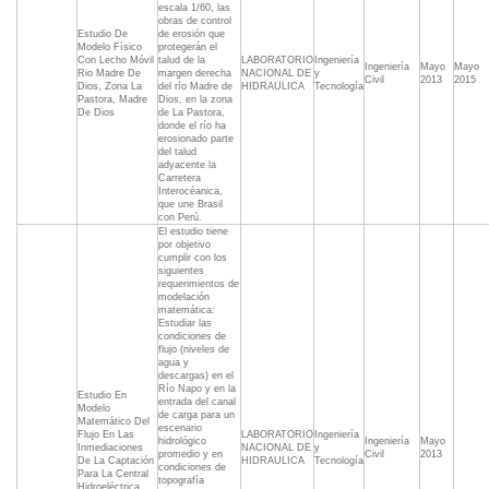
escala 1/60, las
obras de control
Estudio De
de erosión que
Modelo Físico
protegerán el
Con Lecho Móvil
talud de la
LABORATORIO
Ingeniería
Ingeniería
Mayo
Mayo
Rio Madre De
margen derecha
NACIONAL DE
y
Civil
2013
2015
Dios, Zona La
del río Madre de
HIDRAULICA
Tecnología
Pastora, Madre
Dios, en la zona
De Dios
de La Pastora,
donde el río ha
erosionado parte
del talud
adyacente la
Carretera
Interocéanica,
que une Brasil
con Perú.
El estudio tiene
por objetivo
cumplir con los
siguientes
requerimientos de
modelación
matemática: 
Estudiar las
condiciones de
flujo (niveles de
agua y
descargas) en el
Río Napo y en la
Estudio En
entrada del canal
Modelo
de carga para un
Matemático Del
escenario
Flujo En Las
LABORATORIO
Ingeniería
hidrológico
Ingeniería
Mayo
Inmediaciones
NACIONAL DE
y
promedio y en
Civil
2013
De La Captación
HIDRAULICA
Tecnología
condiciones de
Para La Central
topografía
Hidroeléctrica