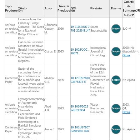
Cuartil
Tipo
Año de
de
Título
Autor
DOI
Revista
Fuente
Producción
Producción
ScimagoJR
o JCR*
Lessons from the
Chancay Bridge
Artículo
Cárdenas-
Collapse: The Need
10.21142/SS-0
South
en revista
Gaudry
2026
S/C***
for a National
701-2026-E147
Sustainability
científica
M.
Bridge Office in
Peru
Can Non-Euclidean
Distances Improve
Artículo
International
2025: No
Spatial Interpolation
10.1002/JOC.
en revista
Claros E.
2025
Journal of
disponible**,
of Precipitation in
70071
científica
Climatology
Otros
Mountainous
Regions?
River Flow
Study of the
Proceedings
secondary flow at
of the 12th
the confluence of
International
Conference
Medina
10.1201/97810
the Marañón and
2025
Conference on
No Aplica
Paper
G.E.
03475378-8
Ucayali rivers using
Fluvial
a three-dimensional
Hydraulics
numerical model
River Flow
2024
Hydrogeomorphology
of Asymmetric
Artículo
Water
2023:
Meandering
Abad
10.1029/2022
en revista
2023
Resources
Q1,
Channels:
J.D.
WR033904
científica
Research
Otros
Experiments and
Field Evidence
Retrofitting of a
Rainfall Simulator
Conference
10.1061/97807
to Evaluate
Arone J.
2023
No Aplica
Paper
84485002.020
Hydrologic Output
of SUDS