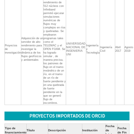
rendimiento de
512 núcleos con
Infiniband
permitió ejecutar
simulaciones
numéricas de
flujos muy
complejos en ríos
y quebradas. Se
emplearon
Adquisición de un
programas tales
servidor de alto
como el
UNIVERSIDAD
Proyectos
rendimiento para
TELEMAC y el
Ingeniería
NACIONAL DE
Ingeniería
Abril
Agosto
de
investigar la
OPEN FOAM. Se
y
INGENIERIA
Civil
2017
2019
investigación
dinámica de los
ha logrado
Tecnología
UNI
flujos geofísicos
simular , de
y ambientales
manera precisa,
los patrones de
flujo en el tramo
meándrico de un
río, en el tramo
de un río de
fuerte pendiente y
en una quebrada
de fuerte
pendiente en la
que se generó
flujo de
escombros.
PROYECTOS IMPORTADOS DE ORCID
Fecha
Tipo de
Fecha
Título
Descripción
Institución
de
financiamiento
de Fin