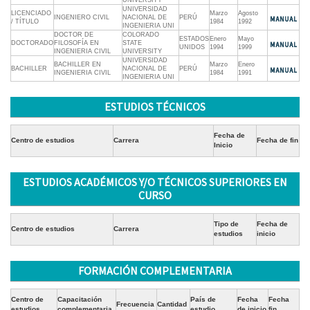
UNIVERSITY
UNIVERSIDAD
LICENCIADO
Marzo
Agosto
INGENIERO CIVIL
NACIONAL DE
PERÚ
/ TÍTULO
1984
1992
INGENIERIA UNI
DOCTOR DE
COLORADO
ESTADOS
Enero
Mayo
DOCTORADO
FILOSOFÍA EN
STATE
UNIDOS
1994
1999
INGENIERIA CIVIL
UNIVERSITY
UNIVERSIDAD
BACHILLER EN
Marzo
Enero
BACHILLER
NACIONAL DE
PERÚ
INGENIERIA CIVIL
1984
1991
INGENIERIA UNI
ESTUDIOS TÉCNICOS
Fecha de
Centro de estudios
Carrera
Fecha de fin
Inicio
ESTUDIOS ACADÉMICOS Y/O TÉCNICOS SUPERIORES EN
CURSO
Tipo de
Fecha de
Centro de estudios
Carrera
estudios
inicio
FORMACIÓN COMPLEMENTARIA
Centro de
Capacitación
País de
Fecha
Fecha
Frecuencia
Cantidad
estudios
complementaria
estudio
de inicio
fin