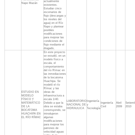
actualmente
Napo Mazán
existentes. 
Estudiar cinco
escenarios de
flujo (descargas y
los niveles del
agua) en el Río
Napo y plantear
posibles
modificaciones
para mejorar las
condiciones de
flujo mediante el
dragado,
En este proyecto
se estudió, en un
modelo físico a
escala, el
comportamiento
del río Rïmac en
las inmediaciones
de la bocatoma
Huachipa. Se
modeló el río
Rímac y las
ESTUDIO EN
obras de
MODELO
infraestructura a
FÍSICO Y
escala 1/40.
LABORATORIO
Ingeniería
MATEMÁTICO
Debido a que la
Ingeniería
Abril
Setiem
NACIONAL DE
y
DE LA
obra se estaba
Civil
2009
2010
HIDRAULICA
Tecnología
BOCATOMA
construyendo, se
HUACHIPA EN
introdujeron
EL RÍO RÍMAC
algunas
modificaciones
para mejorar los
patrones de
velocidad aguas