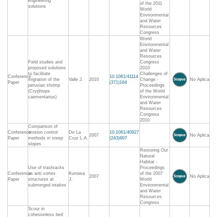
engineering
of the 2011
solutions
World
Environmental
and Water
Resources
Congress
World
Environmental
and Water
Resources
Field studies and
Congress
proposed solutions
2010:
to facilitate
Challenges of
Conference
10.1061/41114
migration of the
Valle J.
2010
Change -
No Aplica
Paper
(371)164
peruvian shrimp
Proceedings
(Cryphiops
of the World
caementarius)
Environmental
and Water
Resources
Congress
2010
Comparison of
Conference
erosion control
De La
10.1061/40927
2007
No Aplica
Paper
methods in steep
Cruz L.A.
(243)607
slopes
Restoring Our
Natural
Habitat -
Use of trashracks
Proceedings
Conference
as anti vortex
Kuroiwa
of the 2007
2007
No Aplica
Paper
structures at
J.
World
submerged intakes
Environmental
and Water
Resources
Congress
Scour in
cohesionless bed