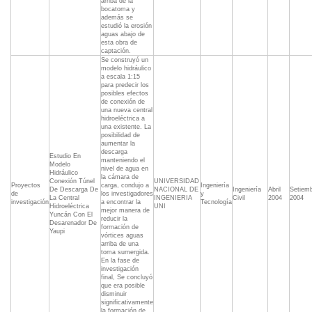
arriba de la
bocatoma y
además se
estudió la erosión
aguas abajo de
esta obra de
captación.
Se construyó un
modelo hidráulico
a escala 1:15
para predecir los
posibles efectos
de conexión de
una nueva central
hidroeléctrica a
una existente. La
posibilidad de
aumentar la
descarga
Estudio En
manteniendo el
Modelo
nivel de agua en
Hidráulico
la cámara de
Conexión Túnel
UNIVERSIDAD
Proyectos
carga, condujo a
Ingeniería
De Descarga De
NACIONAL DE
Ingeniería
Abril
Setiem
de
los investigadores
y
La Central
INGENIERIA
Civil
2004
2004
investigación
a encontrar la
Tecnología
Hidroeléctrica
UNI
mejor manera de
Yuncán Con El
reducir la
Desarenador De
formación de
Yaupi
vórtices aguas
arriba de una
toma sumergida.
En la fase de
investigación
final, Se concluyó
que era posible
disminuir
significativamente
la formación de