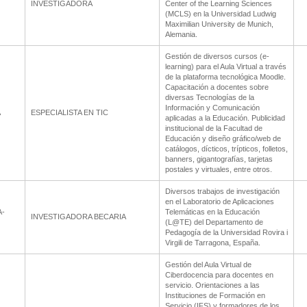
INVESTIGADORA
Center of the Learning Sciences
(MCLS) en la Universidad Ludwig
Maximilian University de Munich,
Alemania.
Gestión de diversos cursos (e-
learning) para el Aula Virtual a través
de la plataforma tecnológica Moodle.
Capacitación a docentes sobre
diversas Tecnologías de la
Información y Comunicación
A
ESPECIALISTA EN TIC
aplicadas a la Educación. Publicidad
institucional de la Facultad de
Educación y diseño gráfico/web de
catálogos, dícticos, trípticos, folletos,
banners, gigantografías, tarjetas
postales y virtuales, entre otros.
Diversos trabajos de investigación
en el Laboratorio de Aplicaciones
A-
Telemáticas en la Educación
INVESTIGADORA BECARIA
(L@TE) del Departamento de
Pedagogía de la Universidad Rovira i
Virgili de Tarragona, España.
Gestión del Aula Virtual de
Ciberdocencia para docentes en
servicio. Orientaciones a las
Instituciones de Formación en
Servicio (IFS) y formadores de los