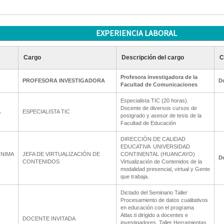
EXPERIENCIA LABORAL
Cargo
Descripción del cargo
C
Profesora investigadora de la
PROFESORA INVESTIGADORA
D
Facultad de Comunicaciones
Especialista TIC (20 horas).
Docente de diversos cursos de
A
ESPECIALISTA TIC
postgrado y asesor de tesis de la
Facultad de Educación
DIRECCIÓN DE CALIDAD
EDUCATIVA  UNIVERSIDAD
ONIMA
JEFA DE VIRTUALIZACIÓN DE
CONTINENTAL (HUANCAYO)
D
CONTENIDOS
Virtualización de Contenidos de la
modalidad presencial, virtual y Gente
que trabaja.
Dictado del Seminario Taller
Procesamiento de datos cualitativos
en educación con el programa
Atlas.ti dirigido a docentes e
DOCENTE INVITADA
investigadores. Taller Herramientas