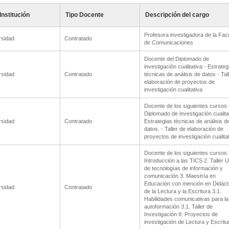
Institución
Tipo Docente
Descripción del cargo
Profesora investigadora de la Fac
rsidad
Contratado
de Comunicaciones
Docente del Diplomado de
investigación cualitativa - Estrateg
rsidad
Contratado
técnicas de análisis de datos - Tal
elaboración de proyectos de
investigación cualitativa
Docente de los siguientes cursos 
Diplomado de investigación cualitat
rsidad
Contratado
Estrategias técnicas de análisis d
datos. - Taller de elaboración de
proyectos de investigación cualitat
Docente de los siguientes cursos:
Introducción a las TICS 2. Taller 
de tecnologías de información y
comunicación 3. Maestría en
Educación con mención en Didáct
rsidad
Contratado
de la Lectura y la Escritura 3.1.
Habilidades comunicativas para la
autoformación 3.1. Taller de
Investigación II: Proyectos de
investigación de Lectura y Escritu