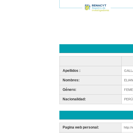
Apellidos :
GALL
Nombres:
ELIA
Género:
FEME
Nacionalidad:
PERÚ
Pagina web personal:
http:/