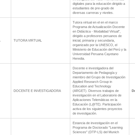
digitales para la educación dirigido a
estudiantes de pre-grado de
diversas carreras y niveles.
Tutora virtual en el en el marco
Programa de Actualización Docente
en Didáctica - Modalidad Virtual",
dirigido a profesores peruanos de
A
TUTORA VIRTUAL
inicial, primaria y secundaria,
organizado por la UNESCO, el
Ministerio de Educación del Perú y la
Universidad Peruana Cayetano
Heredia.
Docente e investigadora del
Departamento de Pedagogía y
miembro del Grupo de Investigación
Applied Research Group in
Education and Technology
DOCENTE E INVESTIGADORA
(ARGET). Diversos trabajos de
D
investigación en el Laboratorio de
Aplicaciones Telemáticas en la
Educación (L@TE). Participación
activa de los siguientes proyectos
de investigación.
Estancia de investigación en el
Programa de Doctorado "Learning
Sciences" (DTP-LS) del Munich