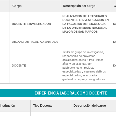
Cargo
Descripción del cargo
C
REALIZACION DE ACTIVIDADES
DOCENTES E INVESTIGACION EN
DOCENTE E INVESTIGADOR
LA FACULTAD DE PSICOLOGÍA
D
DE LA UNIVERSIDAD NACIONAL
MAYOR DE SAN MARCOS
DECANO DE FACULTAD 2016-2020
D
Titular de grupo de investigacion,
responsable de proyectos
oficializados en los 5 tres ultimos
años y en el actual, con
DOCENTE
D
publicaciones en revistas
especializadas y capitulos delibros
especializados, asesorados
graduados de pre y postgrado. etc
EXPERIENCIA LABORAL COMO DOCENTE
Institución
Tipo Docente
Descripción del cargo