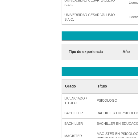
UNIVERSIDAD CESAR VALLEJO
Licenc
S.A.C.
UNIVERSIDAD CESAR VALLEJO
Licenc
S.A.C.
Tipo de experiencia
Ańo
Grado
Título
LICENCIADO /
PSICOLOGO
TÍTULO
BACHILLER
BACHILLER EN PSICOLO
BACHILLER
BACHILLER EN EDUCACI
MAGISTER EN PSICOLOG
MAGISTER