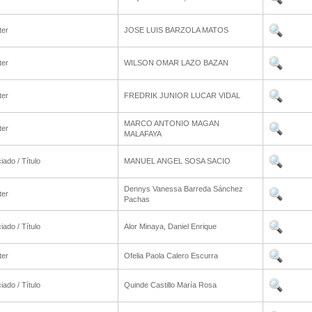
ter
JOSE LUIS BARZOLA MATOS
ter
WILSON OMAR LAZO BAZAN
ter
FREDRIK JUNIOR LUCAR VIDAL
MARCO ANTONIO MAGAN
ter
MALAFAYA
iado / Título
MANUEL ANGEL SOSA SACIO
Dennys Vanessa Barreda Sánchez
ter
Pachas
iado / Título
Alor Minaya, Daniel Enrique
ter
Ofelia Paola Calero Escurra
iado / Título
Quinde Castillo María Rosa