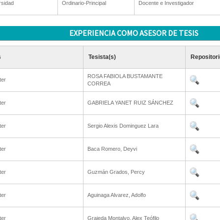
rsidad
Ordinario-Principal
Docente e Investigador
EXPERIENCIA COMO ASESOR DE TESIS
s
Tesista(s)
Repositori
ROSA FABIOLA BUSTAMANTE
ter
CORREA
ter
GABRIELA YANET RUIZ SÁNCHEZ
ter
Sergio Alexis Dominguez Lara
ter
Baca Romero, Deyvi
ter
Guzmán Grados, Percy
ter
Aguinaga Alvarez, Adolfo
ter
Grajeda Montalvo, Alex Teófilo