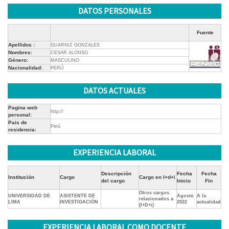
DATOS PERSONALES
Fuente
Apellidos :
GUARNIZ GONZALES
Nombres:
CESAR ALONSO
Género:
MASCULINO
Nacionalidad:
PERÚ
DATOS ACTUALES
Pagina web
http://
personal:
Pais de
Perú
residencia:
EXPERIENCIA LABORAL
Descripción
Fecha
Fecha
Institución
Cargo
Cargo en I+d+i
del cargo
Inicio
Fin
Otros cargos
UNIVERSIDAD DE
ASISTENTE DE
Agosto
A la
relacionados a
LIMA
INVESTIGACIÓN
2022
actualidad
(I+D+i)
EXPERIENCIA LABORAL COMO DOCENTE