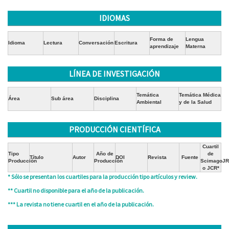
IDIOMAS
Forma de
Lengua
Idioma
Lectura
Conversación
Escritura
aprendizaje
Materna
LÍNEA DE INVESTIGACIÓN
Temática
Temática Médica
Área
Sub área
Disciplina
Ambiental
y de la Salud
PRODUCCIÓN CIENTÍFICA
Cuartil
Tipo
Año de
de
Título
Autor
DOI
Revista
Fuente
Producción
Producción
ScimagoJR
o JCR*
* Sólo se presentan los cuartiles para la producción tipo artículos y review.
** Cuartil no disponible para el año de la publicación.
*** La revista no tiene cuartil en el año de la publicación.