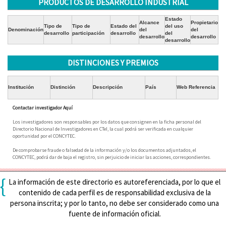
PRODUCTOS DE DESARROLLO INDUSTRIAL
Estado
Alcance
Propietario
Tipo de
Tipo de
Estado del
del uso
Denominación
del
del
desarrollo
participación
desarrollo
del
desarrollo
desarrollo
desarrollo
DISTINCIONES Y PREMIOS
Institución
Distinción
Descripción
País
Web Referencia
Contactar investigador Aquí
Los investigadores son responsables por los datos que consignen en la ficha personal del
Directorio Nacional de Investigadores en CTeI, la cual podrá ser verificada en cualquier
oportunidad por el CONCYTEC.
De comprobarse fraude o falsedad de la información y/o los documentos adjuntados, el
CONCYTEC, podrá dar de baja el registro, sin perjuicio de iniciar las acciones, correspondientes.
{
La información de este directorio es autoreferenciada, por lo que el
contenido de cada perfil es de responsabilidad exclusiva de la
persona inscrita; y por lo tanto, no debe ser considerado como una
fuente de información oficial.