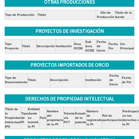
OTRAS PRODUCCIONES
Año de
Título de la
Tipo de Producción
Título
Producción
fuente
PROYECTOS DE INVESTIGACIÓN
Sub
Fecha
Tipo
Área
Fecha
Inv.
Título
Descripción
Institución
área
de
Proyecto
OCDE
Fin
Principal
OCDE
Inicio
PROYECTOS IMPORTADOS DE ORCID
Fecha
Tipo de
Fecha
Título
Descripción
Institución
de
financiamiento
de Fin
Inicio
DERECHOS DE PROPIEDAD INTELECTUAL
Título de
Entidad
Nombre
Número
Participac
la
Tipo
donde
Trámite
Estado
del
de
Rol de
en los
Propiedad
de
se
País
vía
de la
propietario
registrode
participación
derechos 
Intelectual
PI
tramitó
PCT
patente
de la PI
la PI
la PI
(PI)
la PI