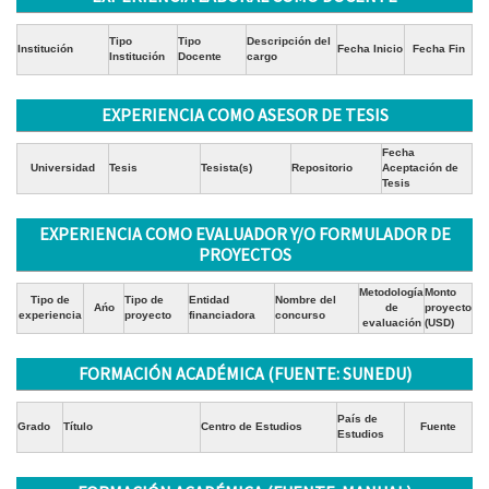
Tipo
Tipo
Descripción del
Institución
Fecha Inicio
Fecha Fin
Institución
Docente
cargo
EXPERIENCIA COMO ASESOR DE TESIS
Fecha
Universidad
Tesis
Tesista(s)
Repositorio
Aceptación de
Tesis
EXPERIENCIA COMO EVALUADOR Y/O FORMULADOR DE
PROYECTOS
Metodología
Monto
Tipo de
Tipo de
Entidad
Nombre del
Ańo
de
proyecto
experiencia
proyecto
financiadora
concurso
evaluación
(USD)
FORMACIÓN ACADÉMICA (FUENTE: SUNEDU)
País de
Grado
Título
Centro de Estudios
Fuente
Estudios