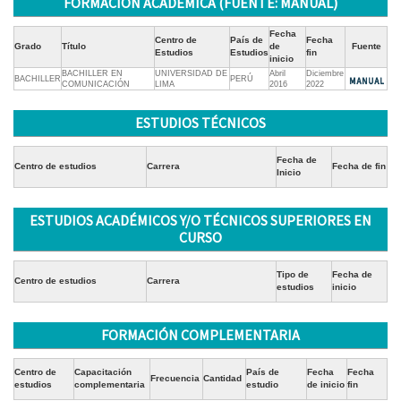
FORMACIÓN ACADÉMICA (FUENTE: MANUAL)
Fecha
Centro de
País de
Fecha
Grado
Título
de
Fuente
Estudios
Estudios
fin
inicio
BACHILLER EN
UNIVERSIDAD DE
Abril
Diciembre
BACHILLER
PERÚ
COMUNICACIÓN
LIMA
2016
2022
ESTUDIOS TÉCNICOS
Fecha de
Centro de estudios
Carrera
Fecha de fin
Inicio
ESTUDIOS ACADÉMICOS Y/O TÉCNICOS SUPERIORES EN
CURSO
Tipo de
Fecha de
Centro de estudios
Carrera
estudios
inicio
FORMACIÓN COMPLEMENTARIA
Centro de
Capacitación
País de
Fecha
Fecha
Frecuencia
Cantidad
estudios
complementaria
estudio
de inicio
fin