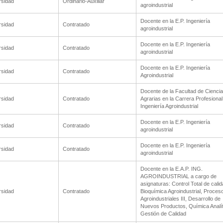
rsidad
Ordinario-Auxiliar
agroindustrial
Docente en la E.P. Ingeniería
rsidad
Contratado
agroindustrial
Docente en la E.P. Ingeniería
rsidad
Contratado
agroindustrial
Docente en la E.P. Ingeniería
rsidad
Contratado
Agroindustrial
Docente de la Facultad de Cienci
rsidad
Contratado
Agrarias en la Carrera Profesional
Ingeniería Agroindustrial
Docente en la E.P. Ingeniería
rsidad
Contratado
agroindustrial
Docente en la E.P. Ingeniería
rsidad
Contratado
agroindustrial
Docente en la E.A.P. ING.
AGROINDUSTRIAL a cargo de
asignaturas: Control Total de calid
rsidad
Contratado
Bioquímica Agroindustrial, Proces
Agroindustriales III, Desarrollo de
Nuevos Productos, Química Analít
Gestión de Calidad