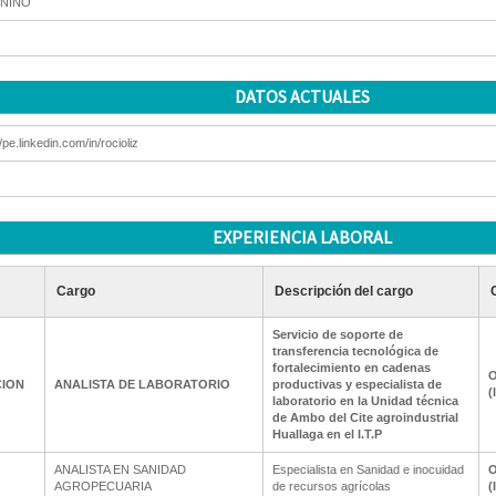
NINO
DATOS ACTUALES
/pe.linkedin.com/in/rocioliz
EXPERIENCIA LABORAL
Cargo
Descripción del cargo
Servicio de soporte de
transferencia tecnológica de
fortalecimiento en cadenas
O
CION
ANALISTA DE LABORATORIO
productivas y especialista de
(
laboratorio en la Unidad técnica
de Ambo del Cite agroindustrial
Huallaga en el I.T.P
ANALISTA EN SANIDAD
Especialista en Sanidad e inocuidad
O
AGROPECUARIA
de recursos agrícolas
(