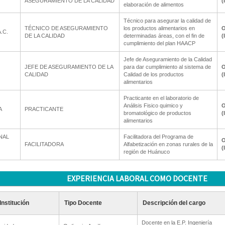
ASEGURAMIENTO DE LA CALIDAD
(
elaboración de alimentos
Técnico para asegurar la calidad de
TÉCNICO DE ASEGURAMIENTO
los productos alimentarios en
O
.C.
DE LA CALIDAD
determinadas áreas, con el fin de
(
cumplimiento del plan HAACP
Jefe de Aseguramiento de la Calidad
JEFE DE ASEGURAMIENTO DE LA
para dar cumplimiento al sistema de
O
CALIDAD
Calidad de los productos
(
alimentarios
Practicante en el laboratorio de
Análisis Fisico quimico y
O
A
PRACTICANTE
bromatológico de productos
(
alimentarios
NAL
Facilitadora del Programa de
O
FACILITADORA
Alfabetización en zonas rurales de la
(
región de Huánuco
EXPERIENCIA LABORAL COMO DOCENTE
Institución
Tipo Docente
Descripción del cargo
Docente en la E.P. Ingeniería