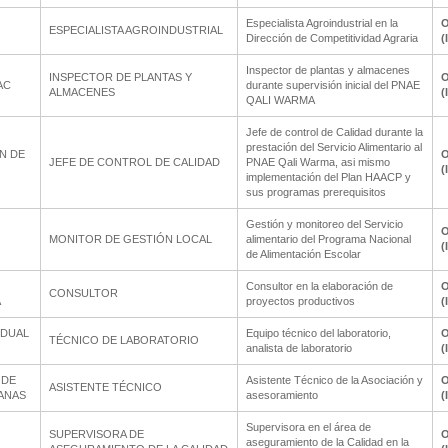
Especialista Agroindustrial en la
O
ESPECIALISTA AGROINDUSTRIAL
Dirección de Competitividad Agraria
(
Inspector de plantas y almacenes
INSPECTOR DE PLANTAS Y
O
AC
durante supervisión inicial del PNAE
ALMACENES
(
QALI WARMA
Jefe de control de Calidad durante la
prestación del Servicio Alimentario al
N DE
O
JEFE DE CONTROL DE CALIDAD
PNAE Qali Warma, asi mismo
(
implementación del Plan HAACP y
sus programas prerequisitos
Gestión y monitoreo del Servicio
O
MONITOR DE GESTIÓN LOCAL
alimentario del Programa Nacional
(
de Alimentación Escolar
Consultor en la elaboración de
O
CONSULTOR
A
proyectos productivos
(
IDUAL
Equipo técnico del laboratorio,
O
TÉCNICO DE LABORATORIO
analista de laboratorio
(
 DE
Asistente Técnico de la Asociación y
O
ASISTENTE TÉCNICO
ANAS
asesoramiento
(
Supervisora en el área de
SUPERVISORA DE
O
aseguramiento de la Calidad en la