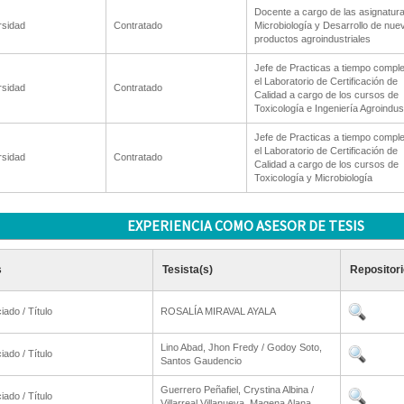
Docente a cargo de las asignatur
rsidad
Contratado
Microbiología y Desarrollo de nue
productos agroindustriales
Jefe de Practicas a tiempo comple
el Laboratorio de Certificación de
rsidad
Contratado
Calidad a cargo de los cursos de
Toxicología e Ingeniería Agroindust
Jefe de Practicas a tiempo comple
el Laboratorio de Certificación de
rsidad
Contratado
Calidad a cargo de los cursos de
Toxicología y Microbiología
EXPERIENCIA COMO ASESOR DE TESIS
s
Tesista(s)
Repositori
iado / Título
ROSALÍA MIRAVAL AYALA
Lino Abad, Jhon Fredy / Godoy Soto,
iado / Título
Santos Gaudencio
Guerrero Peñafiel, Crystina Albina /
iado / Título
Villarreal Villanueva, Magena Alana