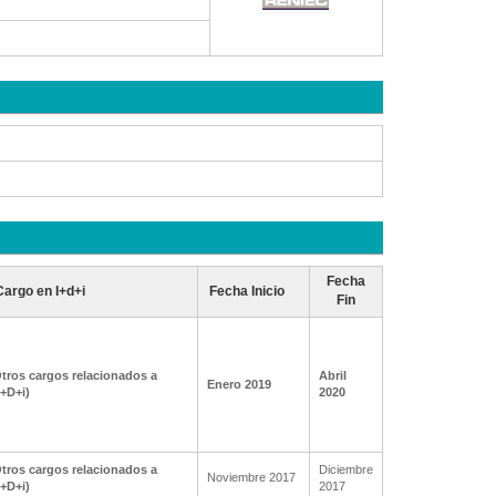
Fecha
Cargo en I+d+i
Fecha Inicio
Fin
tros cargos relacionados a
Abril
Enero 2019
I+D+i)
2020
tros cargos relacionados a
Diciembre
Noviembre 2017
I+D+i)
2017