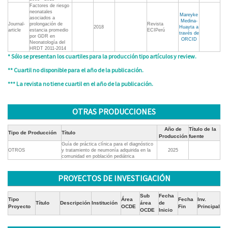
Factores de riesgo
neonatales
Mareyke
asociados a
Medina-
Journal-
prolongación de
Revista
2018
Huayta a
article
estancia promedio
ECIPerú
través de
por GDR en
ORCID
Neonatología del
HRDT 2011-2014
* Sólo se presentan los cuartiles para la producción tipo artículos y review.
** Cuartil no disponible para el año de la publicación.
*** La revista no tiene cuartil en el año de la publicación.
OTRAS PRODUCCIONES
Año de
Título de la
Tipo de Producción
Título
Producción
fuente
Guía de práctica clínica para el diagnóstico
OTROS
y tratamiento de neumonía adquirida en la
2025
comunidad en población pediátrica
PROYECTOS DE INVESTIGACIÓN
Sub
Fecha
Tipo
Área
Fecha
Inv.
Título
Descripción
Institución
área
de
Proyecto
OCDE
Fin
Principal
OCDE
Inicio