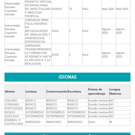
PASANTÍA VIRTUAL
Universidad
INTERNACIONAL
Peruana
DE INFECTOLOGÍA
HORAS
70
Perú
Abril 2025
Abril 2025
Cayetano
Y MEDICINA
Heredia
TROPICAL
JORNADAS PARA
FACILITADORES
Universidad
EN
Peruana
Agosto
Agosto
METODOLOGÍAS
DIAS
2
Perú
Cayetano
2025
2025
DE SIMULACIÓN Y
Heredia
APRENDIZAJE
EXPERIENCIAL
JORNADAS
Universidad
TRANSFORMANDO
Peruana
LA FORMACION
Agosto
Agosto
DIAS
2
Perú
Cayetano
ACADEMICA HACIA
2025
2025
Heredia
LA PRCATICA Y LA
REFLEXION
IDIOMAS
Forma de
Lengua
Idioma
Lectura
Conversación
Escritura
aprendizaje
Materna
ITALIANO
BÁSICO
BÁSICO
BÁSICO
Estudio Instituto
NO
COREANO
BÁSICO
BÁSICO
BÁSICO
Estudio Instituto
NO
PORTUGUES
BÁSICO
BÁSICO
BÁSICO
Estudio Instituto
NO
INGLES
INTERMEDIO
INTERMEDIO
INTERMEDIO
Estudio Instituto
NO
QUECHUA
INTERMEDIO
INTERMEDIO
INTERMEDIO
Estudio Instituto
NO
ESPAÑOL O
AVANZADO
AVANZADO
AVANZADO
Otros
SI
CASTELLANO