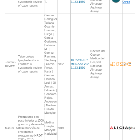
Nacional
systematic review
T.
2.153.1550
Otros
Almanzor
of case reports
Aguinaga
Asenjo
Garcia-
Rodriguez,
Tatiana |
Guarniz-
Huaman,
Diego |
Garcia-
Gutierrez,
Fabrizio
M. |
Revista del
Gomez-
Cuerpo
Tuberculous
Ramirez,
Medico del
lymphadenitis in
Stephany
10.35434/RC
Journal -
Hospital
children: A
| Garcia-
2022
MHNAAA.202
S/C***
Review
Nacional
systematic review
Perez,
2.153.1550
Almanzor
of case reports
Karla |
Aguinaga
Garcia-
Asenjo
Floriano,
Lesli | Gil-
Armas,
Eduardo |
Gonzales-
Rojas,
Anderson
| Medina-
Huayta,
Mareyke
Prematuros con
peso inferior a 1500
Medina
gramos y desarrollo
Huayta,
MasterThesis
de restricción del
2019
No Aplica
Mareyke
crecimiento
Natividad
extrauterino HRDT
2005 - 2015