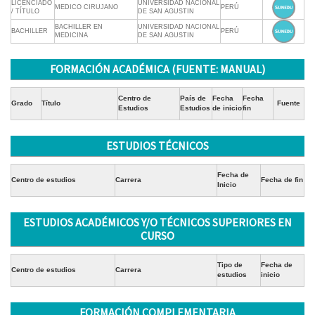
LICENCIADO
UNIVERSIDAD NACIONAL
MEDICO CIRUJANO
PERÚ
/ TÍTULO
DE SAN AGUSTIN
BACHILLER EN
UNIVERSIDAD NACIONAL
BACHILLER
PERÚ
MEDICINA
DE SAN AGUSTIN
FORMACIÓN ACADÉMICA (FUENTE: MANUAL)
Centro de
País de
Fecha
Fecha
Grado
Título
Fuente
Estudios
Estudios
de inicio
fin
ESTUDIOS TÉCNICOS
Fecha de
Centro de estudios
Carrera
Fecha de fin
Inicio
ESTUDIOS ACADÉMICOS Y/O TÉCNICOS SUPERIORES EN
CURSO
Tipo de
Fecha de
Centro de estudios
Carrera
estudios
inicio
FORMACIÓN COMPLEMENTARIA