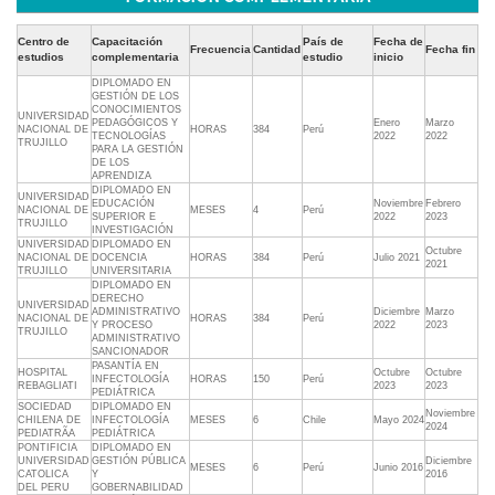
Centro de
Capacitación
País de
Fecha de
Frecuencia
Cantidad
Fecha fin
estudios
complementaria
estudio
inicio
DIPLOMADO EN
GESTIÓN DE LOS
CONOCIMIENTOS
UNIVERSIDAD
PEDAGÓGICOS Y
Enero
Marzo
NACIONAL DE
HORAS
384
Perú
TECNOLOGÍAS
2022
2022
TRUJILLO
PARA LA GESTIÓN
DE LOS
APRENDIZA
DIPLOMADO EN
UNIVERSIDAD
EDUCACIÓN
Noviembre
Febrero
NACIONAL DE
MESES
4
Perú
SUPERIOR E
2022
2023
TRUJILLO
INVESTIGACIÓN
UNIVERSIDAD
DIPLOMADO EN
Octubre
NACIONAL DE
DOCENCIA
HORAS
384
Perú
Julio 2021
2021
TRUJILLO
UNIVERSITARIA
DIPLOMADO EN
DERECHO
UNIVERSIDAD
ADMINISTRATIVO
Diciembre
Marzo
NACIONAL DE
HORAS
384
Perú
Y PROCESO
2022
2023
TRUJILLO
ADMINISTRATIVO
SANCIONADOR
PASANTÍA EN
HOSPITAL
Octubre
Octubre
INFECTOLOGÍA
HORAS
150
Perú
REBAGLIATI
2023
2023
PEDIÁTRICA
SOCIEDAD
DIPLOMADO EN
Noviembre
CHILENA DE
INFECTOLOGÍA
MESES
6
Chile
Mayo 2024
2024
PEDIATRÃA
PEDIÁTRICA
PONTIFICIA
DIPLOMADO EN
UNIVERSIDAD
GESTIÓN PÚBLICA
Diciembre
MESES
6
Perú
Junio 2016
CATOLICA
Y
2016
DEL PERU
GOBERNABILIDAD