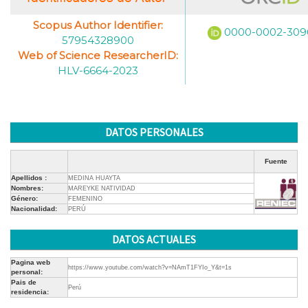
Scopus Author Identifier:
0000-0002-309
57954328900
Web of Science ResearcherID:
HLV-6664-2023
DATOS PERSONALES
Fuente
Apellidos :
MEDINA HUAYTA
Nombres:
MAREYKE NATIVIDAD
Género:
FEMENINO
Nacionalidad:
PERÚ
DATOS ACTUALES
Pagina web
https://www.youtube.com/watch?v=NAmT1FYIo_Y&t=1s
personal:
Pais de
Perú
residencia: