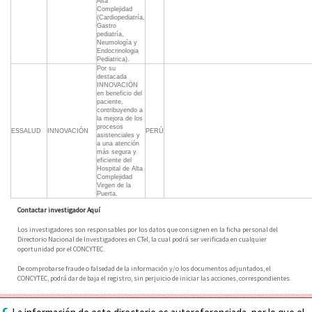
Alta
Complejidad
(Cardiopediatría,
Gastro
pediatría,
Neumología y
Endocrinologia
Pediatrica).
Por su
destacada
INNOVACIÖN
en beneficio del
paciente,
contribuyendo a
la mejora de los
procesos
ESSALUD
INNOVACIÓN
PERÚ
asistenciales y
a una atención
más segura y
eficiente del
Hospital de Alta
Complejidad
Virgen de la
Puerta.
Contactar investigador Aquí
Los investigadores son responsables por los datos que consignen en la ficha personal del
Directorio Nacional de Investigadores en CTeI, la cual podrá ser verificada en cualquier
oportunidad por el CONCYTEC.
De comprobarse fraude o falsedad de la información y/o los documentos adjuntados, el
CONCYTEC, podrá dar de baja el registro, sin perjuicio de iniciar las acciones, correspondientes.