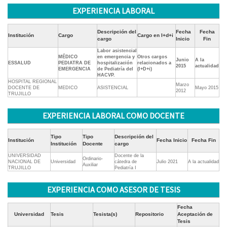
EXPERIENCIA LABORAL
Descripción del
Fecha
Fecha
Institución
Cargo
Cargo en I+d+i
cargo
Inicio
Fin
Labor asistencial
MÉDICO
en emergencia y
Otros cargos
Junio
A la
ESSALUD
PEDIATRA DE
hospitalización
relacionados a
2015
actualidad
EMERGENCIA
de Pediatría del
(I+D+i)
HACVP.
HOSPITAL REGIONAL
Marzo
DOCENTE DE
MEDICO
ASISTENCIAL
Mayo 2015
2012
TRUJILLO
EXPERIENCIA LABORAL COMO DOCENTE
Tipo
Tipo
Descripción del
Institución
Fecha Inicio
Fecha Fin
Institución
Docente
cargo
UNIVERSIDAD
Docente de la
Ordinario-
NACIONAL DE
Universidad
cátedra de
Julio 2021
A la actualidad
Auxiliar
TRUJILLO
Pediatría I
EXPERIENCIA COMO ASESOR DE TESIS
Fecha
Universidad
Tesis
Tesista(s)
Repositorio
Aceptación de
Tesis