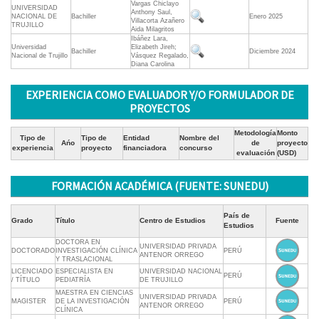
Vargas Chiclayo
UNIVERSIDAD
Anthony Saul,
NACIONAL DE
Bachiller
Enero 2025
Villacorta Azañero
TRUJILLO
Aida Milagritos
Ibáñez Lara,
Universidad
Elizabeth Jireh;
Bachiller
Diciembre 2024
Nacional de Trujillo
Vásquez Regalado,
Diana Carolina
EXPERIENCIA COMO EVALUADOR Y/O FORMULADOR DE
PROYECTOS
Metodología
Monto
Tipo de
Tipo de
Entidad
Nombre del
Ańo
de
proyecto
experiencia
proyecto
financiadora
concurso
evaluación
(USD)
FORMACIÓN ACADÉMICA (FUENTE: SUNEDU)
País de
Grado
Título
Centro de Estudios
Fuente
Estudios
DOCTORA EN
UNIVERSIDAD PRIVADA
DOCTORADO
INVESTIGACIÓN CLÍNICA
PERÚ
ANTENOR ORREGO
Y TRASLACIONAL
LICENCIADO
ESPECIALISTA EN
UNIVERSIDAD NACIONAL
PERÚ
/ TÍTULO
PEDIATRÍA
DE TRUJILLO
MAESTRA EN CIENCIAS
UNIVERSIDAD PRIVADA
MAGISTER
DE LA INVESTIGACIÓN
PERÚ
ANTENOR ORREGO
CLÍNICA