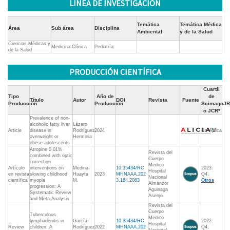
LÍNEA DE INVESTIGACIÓN
Temática
Temática Médica
Área
Sub área
Disciplina
Ambiental
y de la Salud
Ciencias Médicas y
Medicina Clínica
Pediatría
de la Salud
PRODUCCIÓN CIENTÍFICA
Cuartil
Tipo
Año de
de
Título
Autor
DOI
Revista
Fuente
Producción
Producción
ScimagoJR
o JCR*
Prevalence of non-
alcoholic fatty liver
Lázaro
Article
disease in
Rodríguez,
2024
No Aplica
overweight or
Herminia
obese adolescents
Atropine 0,01%
Revista del
combined with optic
Cuerpo
correction
Medico
Artículo
interventions on
Medina-
10.35434/RC
2023:
Hospital
en revista
slowing childhood
Huayta
2023
MHNAAA.202
Q4,
Nacional
científica
myopia
M.
3.164.2083
Otros
Almanzor
progression: A
Aguinaga
Systematic Review
Asenjo
and Meta-Analysis
Revista del
Cuerpo
Tuberculous
Medico
lymphadenitis in
García-
10.35434/RC
2022:
Hospital
Review
children: A
Rodríguez
2022
MHNAAA.202
Q4,