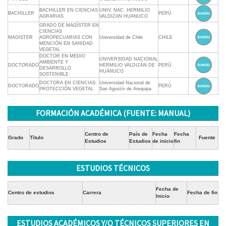
BACHILLER EN CIENCIAS
UNIV. NAC. HERMILIO
BACHILLER
PERÚ
AGRARIAS
VALDIZAN HUANUCO
GRADO DE MAGÍSTER EN
CIENCIAS
MAGISTER
AGROPECUARIAS CON
Universidad de Chile
CHILE
MENCIÓN EN SANIDAD
VEGETAL
DOCTOR EN MEDIO
UNIVERSIDAD NACIONAL
AMBIENTE Y
DOCTORADO
HERMILIO VALDIZÁN DE
PERÚ
DESARROLLO
HUÁNUCO
SOSTENIBLE
DOCTORA EN CIENCIAS:
Universidad Nacional de
DOCTORADO
PERÚ
PROTECCIÓN VEGETAL
San Agustín de Arequipa
FORMACIÓN ACADÉMICA (FUENTE: MANUAL)
Centro de
País de
Fecha
Fecha
Grado
Título
Fuente
Estudios
Estudios
de inicio
fin
ESTUDIOS TÉCNICOS
Fecha de
Centro de estudios
Carrera
Fecha de fin
Inicio
ESTUDIOS ACADÉMICOS Y/O TÉCNICOS SUPERIORES EN