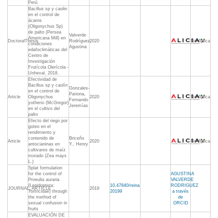
Perú
Bacillus sp y caolin
en el control de
ácaros
(Oligonychus Sp)
de palto (Persea
Valverde
Americana Mill) en
DoctoralThesis
Rodríguez,
2020
No Aplica
condiciones
Agustina
edafoclimáticas del
Centro de
Investigación
Frutícola Olerícola -
Unheval, 2018.
Efectividad de
Bacillus sp y caolín
Gonzales-
en el control de
Pariona,
Article
Oligonychus
2020
No Aplica
Fernando
yothersi (McGregor)
Jeremías
en el cultivo del
palto
Efecto del riego por
goteo en el
rendimiento y
contenido de
Briceño
Article
2020
No Aplica
antocianinas en
Y., Henry
cultivares de maíz
morado (Zea mays
L.)
Splat formulation
for the control of
AGUSTINA
Proeulia auraria
VALVERDE
(Lepidoptera:
10.47840/reina
RODRIGUEZ
JOURNAL_ARTICLE
2019
Tortricidae) through
20199
a través
the method of
de
sexual confusion in
ORCID
fruits
EVALUACIÓN DE