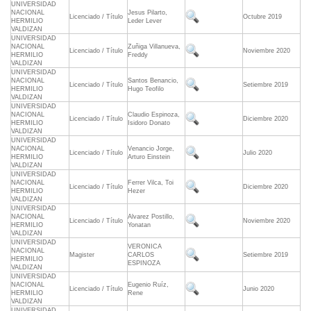
UNIVERSIDAD
NACIONAL
Jesus Pilarto,
Licenciado / Título
Octubre 2019
HERMILIO
Leder Lever
VALDIZAN
UNIVERSIDAD
NACIONAL
Zuñiga Villanueva,
Licenciado / Título
Noviembre 2020
HERMILIO
Freddy
VALDIZAN
UNIVERSIDAD
NACIONAL
Santos Benancio,
Licenciado / Título
Setiembre 2019
HERMILIO
Hugo Teofilo
VALDIZAN
UNIVERSIDAD
NACIONAL
Claudio Espinoza,
Licenciado / Título
Diciembre 2020
HERMILIO
Isidoro Donato
VALDIZAN
UNIVERSIDAD
NACIONAL
Venancio Jorge,
Licenciado / Título
Julio 2020
HERMILIO
Arturo Einstein
VALDIZAN
UNIVERSIDAD
NACIONAL
Ferrer Vilca, Toi
Licenciado / Título
Diciembre 2020
HERMILIO
Hezer
VALDIZAN
UNIVERSIDAD
NACIONAL
Alvarez Postillo,
Licenciado / Título
Noviembre 2020
HERMILIO
Yonatan
VALDIZAN
UNIVERSIDAD
VERONICA
NACIONAL
Magister
CARLOS
Setiembre 2019
HERMILIO
ESPINOZA
VALDIZAN
UNIVERSIDAD
NACIONAL
Eugenio Ruíz,
Licenciado / Título
Junio 2020
HERMILIO
Rene
VALDIZAN
UNIVERSIDAD