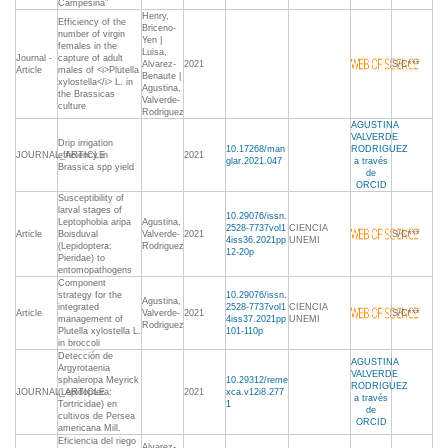
Campesina”
Henry,
Efficiency of the
Briceno-
number of virgin
Yen |
females in the
Luisa,
Journal -
capture of adult
Alvarez-
2021
S/C***
Article
males of <i>Plutella
Benaute |
xylostella</i> L. in
Agustina,
the Brassicas
Valverde-
culture
Rodriguez
AGUSTINA
VALVERDE
Drip irrigation
10.17268/man
RODRIGUEZ
JOURNAL_ARTICLE
efficiency in
2021
glar.2021.047
a través
Brassica spp yield
de
ORCID
Susceptibility of
larval stages of
10.29076/issn.
Leptophobia aripa
Agustina,
2528-7737vol1
CIENCIA
Article
Boisduval
Valverde-
2021
S/C***
4iss36.2021pp
UNEMI
(Lepidoptera:
Rodriguez
12-20p
Pieridae) to
entomopathogens
Component
strategy for the
10.29076/issn.
Agustina,
integrated
2528-7737vol1
CIENCIA
Article
Valverde-
2021
S/C***
management of
4iss37.2021pp
UNEMI
Rodriguez
Plutella xylostella L.
101-110p
in broccoli
Detección de
AGUSTINA
Argyrotaenia
VALVERDE
sphaleropa Meyrick
10.29312/reme
RODRIGUEZ
JOURNAL_ARTICLE
(Lepidoptera:
2021
xca.v12i8.277
a través
Tortricidae) en
1
de
cultivos de Persea
ORCID
americana Mill.
Eficiencia del riego
Alvarez-