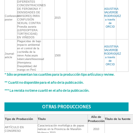
DIFERENTES
CONCENTRACIONES
DE FEROMONA Y
AGUSTINA
DENSIDADES DE
VALVERDE
Conference-
EMISORES PARA
RODRIGUEZ
2015
poster
CONFUSIÓN
a través
SEXUAL CONTRA
de
Proeulia auraria
ORCID
(LEPIDOPTERA:
TORTRICIDAE)
EN VIÑEDOS
Plaguicidas de bajo
impacto ambiental
AGUSTINA
en el control de la
VALVERDE
cochinilla de la
Journal-
RODRIGUEZ
nieve Aulacaspis
1500
article
a través
tubercularisNewstead
de
(Hemiptera:
ORCID
Diaspididae) del
mango en Perú
* Sólo se presentan los cuartiles para la producción tipo artículos y review.
** Cuartil no disponible para el año de la publicación.
*** La revista no tiene cuartil en el año de la publicación.
OTRAS PRODUCCIONES
Año de
Tipo de Producción
Título
Título de la fuente
Producción
Caracterización morfológica de papas
ARTÍCULO EN
nativas en la Provincia de Marañón-
2010
CONGRESO
Huánuco 2010