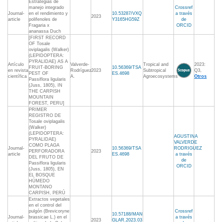
Estrategias de
manejo integrado
Crossref
Journal-
en el rendimiento y
10.53287/VXQ
a través
2023
article
polifenoles de
Y3165HG59Z
de
Fragaria x
ORCID
ananassa Duch
[FIRST RECORD
OF Tosale
oviplagalis (Walker)
(LEPIDOPTERA:
PYRALIDAE) AS A
Artículo
Valverde-
Tropical and
2023:
FRUIT-BORING
10.56369/TSA
en revista
Rodríguez
2023
Subtropical
Q3,
PEST OF
ES.4698
científica
A.
Agroecosystems
Otros
Passiflora ligularis
(Juss, 1805), IN
THE CARPISH
MOUNTAIN
FOREST, PERU]
PRIMER
REGISTRO DE
Tosale oviplagalis
(Walker)
(LEPIDOPTERA:
AGUSTINA
PYRALIDAE)
VALVERDE
COMO PLAGA
Journal-
10.56369/TSA
RODRIGUEZ
PERFORADORA
2023
article
ES.4698
a través
DEL FRUTO DE
de
Passiflora ligularis
ORCID
(Juss, 1805), EN
EL BOSQUE
HÚMEDO
MONTANO
CARPISH, PERÚ
Extractos vegetales
en el control del
pulgón (Brevicoryne
Crossref
10.57188/MAN
Journal-
brassicae L.) en el
a través
2023
GLAR.2023.03