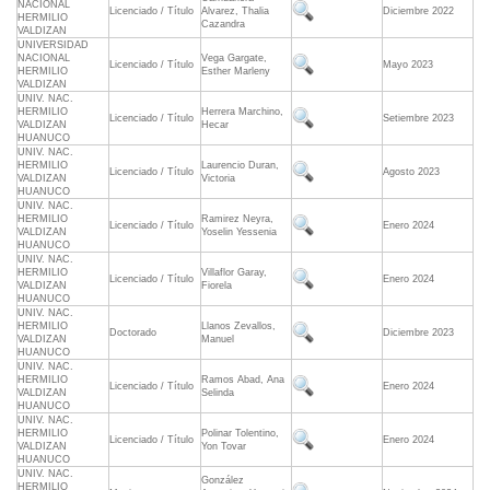
NACIONAL
Licenciado / Título
Alvarez, Thalia
Diciembre 2022
HERMILIO
Cazandra
VALDIZAN
UNIVERSIDAD
NACIONAL
Vega Gargate,
Licenciado / Título
Mayo 2023
HERMILIO
Esther Marleny
VALDIZAN
UNIV. NAC.
HERMILIO
Herrera Marchino,
Licenciado / Título
Setiembre 2023
VALDIZAN
Hecar
HUANUCO
UNIV. NAC.
HERMILIO
Laurencio Duran,
Licenciado / Título
Agosto 2023
VALDIZAN
Victoria
HUANUCO
UNIV. NAC.
HERMILIO
Ramirez Neyra,
Licenciado / Título
Enero 2024
VALDIZAN
Yoselin Yessenia
HUANUCO
UNIV. NAC.
HERMILIO
Villaflor Garay,
Licenciado / Título
Enero 2024
VALDIZAN
Fiorela
HUANUCO
UNIV. NAC.
HERMILIO
Llanos Zevallos,
Doctorado
Diciembre 2023
VALDIZAN
Manuel
HUANUCO
UNIV. NAC.
HERMILIO
Ramos Abad, Ana
Licenciado / Título
Enero 2024
VALDIZAN
Selinda
HUANUCO
UNIV. NAC.
HERMILIO
Polinar Tolentino,
Licenciado / Título
Enero 2024
VALDIZAN
Yon Tovar
HUANUCO
UNIV. NAC.
González
HERMILIO