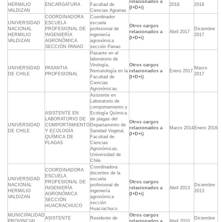
relacionados a
HERMILIO
ENCARGATURA
Facultad de
2018
2018
(I+D+i)
VALDIZAN
Ciencias Agrarias
COORDINADORA
Coordinador
UNIVERSIDAD
ESCUELA
escuela
Otros cargos
NACIONAL
PROFESIONAL DE
profesional de
Diciembre
relacionados a
Abril 2017
HERMILIO
INGENIERÍA
ingeniería
2017
(I+D+i)
VALDIZAN
AGRONÓMICA
agronómica
SECCIÓN PANAO
sección Panao
Pasante en el
laboratorio de
Virología,
Otros cargos
UNIVERSIDAD
PASANTIA
Marzo
Nematología en la
relacionados a
Enero 2017
DE CHILE
PROFESIONAL
2017
Facultad de
(I+D+i)
Ciencias
Agronómicas.
Asistente en
Laboratorio de
comportamiento y
ASISTENTE EN
Ecología Química
LABORATORIO DE
de plagas del
Otros cargos
UNIVERSIDAD
COMPORTAMIENTO
Departamento de
relacionados a
Marzo 2014
Enero 2016
DE CHILE
Y ECOLOGÍA
Sanidad Vegetal,
(I+D+i)
QUÍMICA DE
Facultad de
PLAGAS
Ciencias
Agronómicas,
Universidad de
Chile.
Coordinadora
COORDINADORA
docentes de la
ESCUELA
UNIVERSIDAD
escuela
PROFESIONAL DE
Otros cargos
NACIONAL
profesional de
Diciembre
INGENIERÍA
relacionados a
Abril 2013
HERMILIO
ingeniería
2013
AGRONÓMICA
(I+D+i)
VALDIZAN
agronómica
SECCIÓN
sección
HUACRACHUCO
Huacrachuco
MUNICIPALIDAD
Otros cargos
ASISTENTE
Residente de
Diciembre
PROVINCIAL
relacionados a
Abril 2010