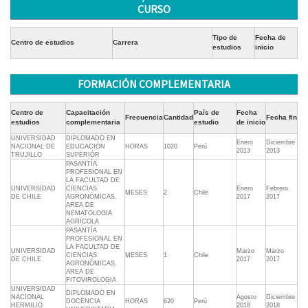
CURSO
Tipo de
Fecha de
Centro de estudios
Carrera
estudios
inicio
FORMACIÓN COMPLEMENTARIA
Centro de
Capacitación
País de
Fecha
Frecuencia
Cantidad
Fecha fin
estudios
complementaria
estudio
de inicio
UNIVERSIDAD
DIPLOMADO EN
Enero
Diciembre
NACIONAL DE
EDUCACIÓN
HORAS
1020
Perú
2013
2013
TRUJILLO
SUPERIÓR
PASANTÍA
PROFESIONAL EN
LA FACULTAD DE
UNIVERSIDAD
CIENCIAS
Enero
Febrero
MESES
2
Chile
DE CHILE
AGRONÓMICAS.
2017
2017
AREA DE
NEMATOLOGIA
AGRICOLA
PASANTÍA
PROFESIONAL EN
LA FACULTAD DE
UNIVERSIDAD
Marzo
Marzo
CIENCIAS
MESES
1
Chile
DE CHILE
2017
2017
AGRONÓMICAS.
AREA DE
FITOVIROLOGIA
UNIVERSIDAD
DIPLOMADO EN
NACIONAL
Agosto
Diciembre
DOCENCIA
HORAS
620
Perú
HERMILIO
2018
2018