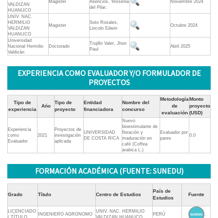
Magister
Asencios, Yessenia
Noviembre 2024
VALDIZAN
del Pilar.
HUANUCO
UNIV. NAC.
HERMILIO
Soto Rosales,
Magister
Octubre 2024
VALDIZAN
Lincoln Edwin
HUANUCO
Universidad
Trujillo Valer, Jhon
Nacional Hermilio
Doctorado
Abril 2025
Paul
Valdizán
EXPERIENCIA COMO EVALUADOR Y/O FORMULADOR DE
PROYECTOS
Metodología
Monto
Tipo de
Tipo de
Entidad
Nombre del
Ańo
de
proyecto
experiencia
proyecto
financiadora
concurso
evaluación
(USD)
Nuevo
bioestimulante de
Experiencia
Proyectos de
UNIVERSIDAD
floración y
Evaluador por
como
2021
investigación
0.0
DE COSTA RICA
maduración en
pares
Evaluador
aplicada
café (Coffea
arabica L.)
FORMACIÓN ACADÉMICA (FUENTE: SUNEDU)
País de
Grado
Título
Centro de Estudios
Fuente
Estudios
LICENCIADO
UNIV. NAC. HERMILIO
INGENIERO AGRONOMO
PERÚ
/ TÍTULO
VALDIZAN HUANUCO