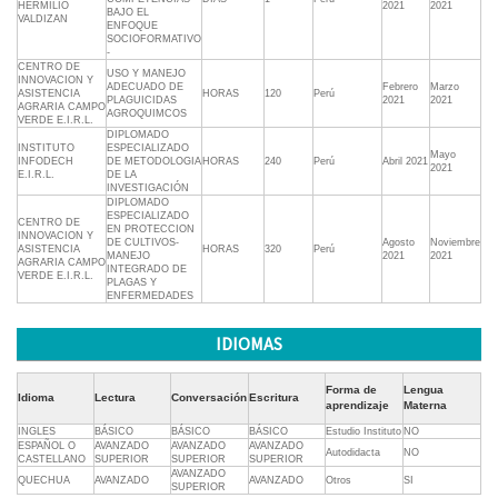
HERMILIO
2021
2021
BAJO EL
VALDIZAN
ENFOQUE
SOCIOFORMATIVO
-
CENTRO DE
USO Y MANEJO
INNOVACION Y
ADECUADO DE
Febrero
Marzo
ASISTENCIA
HORAS
120
Perú
PLAGUICIDAS
2021
2021
AGRARIA CAMPO
AGROQUIMCOS
VERDE E.I.R.L.
DIPLOMADO
INSTITUTO
ESPECIALIZADO
Mayo
INFODECH
DE METODOLOGIA
HORAS
240
Perú
Abril 2021
2021
E.I.R.L.
DE LA
INVESTIGACIÓN
DIPLOMADO
ESPECIALIZADO
CENTRO DE
EN PROTECCION
INNOVACION Y
DE CULTIVOS-
Agosto
Noviembre
ASISTENCIA
HORAS
320
Perú
MANEJO
2021
2021
AGRARIA CAMPO
INTEGRADO DE
VERDE E.I.R.L.
PLAGAS Y
ENFERMEDADES
IDIOMAS
Forma de
Lengua
Idioma
Lectura
Conversación
Escritura
aprendizaje
Materna
INGLES
BÁSICO
BÁSICO
BÁSICO
Estudio Instituto
NO
ESPAÑOL O
AVANZADO
AVANZADO
AVANZADO
Autodidacta
NO
CASTELLANO
SUPERIOR
SUPERIOR
SUPERIOR
AVANZADO
QUECHUA
AVANZADO
AVANZADO
Otros
SI
SUPERIOR