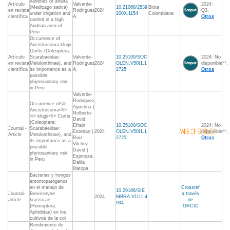
varieties of alfalfa
Artículo
Valverde-
2024:
(Medicago sativa)
10.21068/2539
Biota
en revista
Rodríguez
2024
Q3,
under irrigation and
200X.1154
Colombiana
científica
A.
Otros
rainfed in a high
Andean area of
Peru
Occurrence of
Ancistrosoma klugii
Curtis (Coleoptera:
Artículo
Scarabaeidae:
Valverde-
10.25100/SOC
2024: No
en revista
Melolonthinae), and
Rodríguez
2024
OLEN.V50I1.1
disponible**,
científica
its importance as a
A.
2725
Otros
possible
phytosanitary risk
in Peru
Valverde-
Rodriguez,
Occurrence of<i>
Agustina |
Ancistrosoma</i>
Nolberto-
<i> klugii</i> Curtis
David,
(Coleoptera:
Efrain
10.25100/SOC
2024: No
Journal -
Scarabaeidae:
Esteban |
2024
OLEN.V50I1.1
disponible**,
Article
Melolonthinae), and
Ruiz-
2725
Otros
its importance as a
Vilchez,
possible
David |
phytosanitary risk
Espinoza,
in Peru
Dalila
Illatopa
Bacterias y hongos
entomopatógenos
en el manejo de
Crossref
10.29166/SIE
Journal-
Brevicoryne
a través
2024
MBRA.V11I1.4
article
brassicae
de
994
(Homoptera:
ORCID
Aphididae) en los
cultivos de la col
Rendimiento de