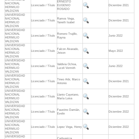
ERNESTO
NACIONAL
Licenciado / Título
EUGENIO
Diciembre 2021
HERMILIO
ROSADO
VALDIZAN
UNIVERSIDAD
NACIONAL
Ramos Vega,
Licenciado / Título
Diciembre 2021
HERMILIO
Yaneth Isabel
VALDIZAN
UNIVERSIDAD
NACIONAL
Romero Trujillo,
Licenciado / Título
Junio 2022
HERMILIO
Rayna
VALDIZAN
UNIVERSIDAD
NACIONAL
Falcon Alvarado,
Licenciado / Título
Mayo 2022
HERMILIO
Jeison
VALDIZAN
UNIVERSIDAD
NACIONAL
Valdivia Ochoa,
Licenciado / Título
Junio 2022
HERMILIO
Luceli Vermith
VALDIZAN
UNIVERSIDAD
NACIONAL
Tineo Arbi, Marco
Licenciado / Título
Diciembre 2021
HERMILIO
Antonio
VALDIZAN
UNIVERSIDAD
NACIONAL
Llanto Cayetano,
Licenciado / Título
Diciembre 2022
HERMILIO
María Luisa
VALDIZAN
UNIVERSIDAD
NACIONAL
Faustino Damián,
Licenciado / Título
Diciembre 2022
HERMILIO
Evelin
VALDIZAN
UNIVERSIDAD
NACIONAL
Licenciado / Título
Lopez Vega, Henry
Diciembre 2022
HERMILIO
VALDIZAN
UNIVERSIDAD
Carhuaricra