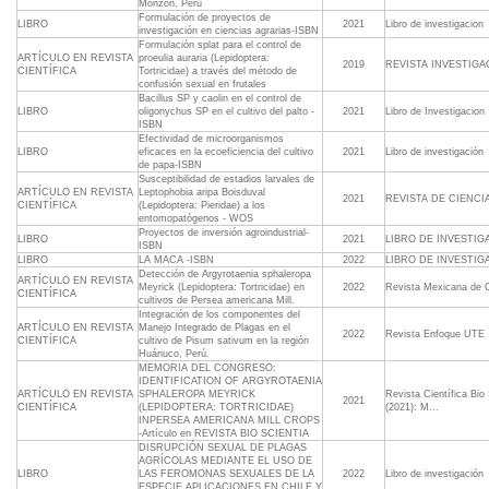
Monzón, Perú
Formulación de proyectos de
LIBRO
2021
Libro de investigacion
investigación en ciencias agrarias-ISBN
Formulación splat para el control de
ARTÍCULO EN REVISTA
proeulia auraria (Lepidoptera:
2019
REVISTA INVESTIGA
CIENTÍFICA
Tortricidae) a través del método de
confusión sexual en frutales
Bacillus SP y caolin en el control de
LIBRO
oligonychus SP en el cultivo del palto -
2021
Libro de Investigacion
ISBN
Efectividad de microorganismos
LIBRO
eficaces en la ecoeficiencia del cultivo
2021
Libro de investigación
de papa-ISBN
Susceptibilidad de estadios larvales de
ARTÍCULO EN REVISTA
Leptophobia aripa Boisduval
2021
REVISTA DE CIENCI
CIENTÍFICA
(Lepidoptera: Pieridae) a los
entomopatógenos - WOS
Proyectos de inversión agroindustrial-
LIBRO
2021
LIBRO DE INVESTIG
ISBN
LIBRO
LA MACA -ISBN
2022
LIBRO DE INVESTIG
Detección de Argyrotaenia sphaleropa
ARTÍCULO EN REVISTA
Meyrick (Lepidoptera: Tortricidae) en
2022
Revista Mexicana de C
CIENTÍFICA
cultivos de Persea americana Mill.
Integración de los componentes del
ARTÍCULO EN REVISTA
Manejo Integrado de Plagas en el
2022
Revista Enfoque UTE
CIENTÍFICA
cultivo de Pisum sativum en la región
Huánuco, Perú.
MEMORIA DEL CONGRESO:
IDENTIFICATION OF ARGYROTAENIA
ARTÍCULO EN REVISTA
SPHALEROPA MEYRICK
Revista Científica Bio
2021
CIENTÍFICA
(LEPIDOPTERA: TORTRICIDAE)
(2021): M...
INPERSEA AMERICANA MILL CROPS
-Artículo en REVISTA BIO SCIENTIA
DISRUPCIÓN SEXUAL DE PLAGAS
AGRÍCOLAS MEDIANTE EL USO DE
LIBRO
LAS FEROMONAS SEXUALES DE LA
2022
Libro de investigación
ESPECIE APLICACIONES EN CHILE Y