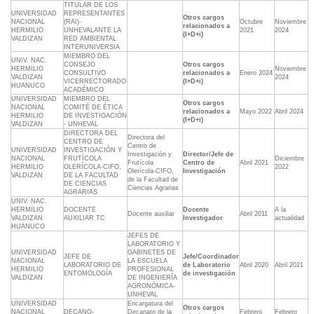
TITULAR DE LOS
UNIVERSIDAD
REPRESENTANTES
Otros cargos
NACIONAL
(RAI)-
Octubre
Noviembre
relacionados a
HERMILIO
UNHEVALANTE LA
2021
2024
(I+D+i)
VALDIZAN
RED AMBIENTAL
INTERUNIVERSIA
MIEMBRO DEL
UNIV. NAC.
CONSEJO
Otros cargos
HERMILIO
Noviembre
CONSULTIVO
relacionados a
Enero 2024
VALDIZAN
2024
VICERRECTORADO
(I+D+i)
HUANUCO
ACADÉMICO
UNIVERSIDAD
MIEMBRO DEL
Otros cargos
NACIONAL
COMITÉ DE ÉTICA
relacionados a
Mayo 2022
Abril 2024
HERMILIO
DE INVESTIGACIÓN
(I+D+i)
VALDIZAN
- UNHEVAL
DIRECTORA DEL
Directora del
CENTRO DE
Centro de
UNIVERSIDAD
INVESTIGACIÓN Y
Investigación y
Director/Jefe de
NACIONAL
FRUTÍCOLA
Diciembre
Frutícola
Centro de
Abril 2021
HERMILIO
OLERÍCOLA-CIFO,
2022
Olerícola-CIFO,
Investigación
VALDIZAN
DE LA FACULTAD
de la Facultad de
DE CIENCIAS
Ciencias Agrarias
AGRARIAS
UNIV. NAC.
HERMILIO
DOCENTE
Docente
A la
Docente auxiliar
Abril 2011
VALDIZAN
AUXILIAR TC
Investigador
actualidad
HUANUCO
JEFES DE
LABORATORIO Y
UNIVERSIDAD
GABINETES DE
JEFE DE
Jefe/Coordinador
NACIONAL
LA ESCUELA
LABORATORIO DE
de Laboratorio
Abril 2020
Abril 2021
HERMILIO
PROFESIONAL
ENTOMOLOGÍA
de investigación
VALDIZAN
DE INGENIERÍA
AGRONÓMICA-
UNHEVAL
UNIVERSIDAD
Encargatura del
Otros cargos
NACIONAL
DECANO-
Decanato de la
Febrero
Febrero