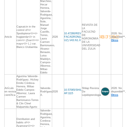
Marchino,
Hecar
Herrera,
Valverde-
Rodriguez,
Agustina,
Nole,
Manuel
REVISTA DE
Capsaicin in the
Jorge
LA
control of<i>
Castillo,
FACULTAD
Spodoptera</i><i>
10.47280/REV
2026: No
Torres,
DE
Article
frugiperda</i> in
2026
FACAGRON(L
disponible**,
Laura
AGRONOMIA
corn<i> (Zea</i><i>
UZ).V43.N1.II
Otros
Carmen
DE LA
mays</i> L.) var.
Barrionuevo,
UNIVERSIDAD
Blanco Urubamba
Alvarez-
DEL ZULIA
Benaute,
Luisa
Madolyn,
Campos-
Albornoz,
Miltao
Edelio
Agustina Valverde-
Rodríguez, Hickey
Emilio Córdova-
Herrera, Miltao
Artículo
Valverde-
Shilap Revista
2026: No
Edelio Campos-
10.57065/SHIL
en revista
Rodríguez
2026
De
disponible**,
Albornoz, Laura
AP.1115
científica
A.
Lepidopterologia
Otros
Carmen
Barrionuevo-Torres
& Clin Clinel
Malpartida-Agurto
Valverde-
Rodriguez,
Agustina,
Distribution and
Cordova-
habits of<i>
Herrera,
Azamora</i><i>