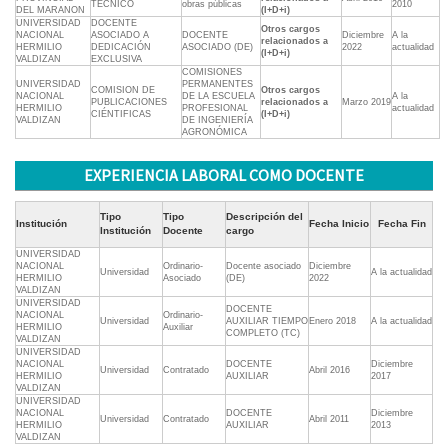
TÉCNICO
obras públicas
2010
DEL MARANON
(I+D+i)
UNIVERSIDAD
DOCENTE
Otros cargos
NACIONAL
ASOCIADO A
DOCENTE
Diciembre
A la
relacionados a
HERMILIO
DEDICACIÓN
ASOCIADO (DE)
2022
actualidad
(I+D+i)
VALDIZAN
EXCLUSIVA
COMISIONES
UNIVERSIDAD
PERMANENTES
COMISION DE
Otros cargos
NACIONAL
DE LA ESCUELA
A la
PUBLICACIONES
relacionados a
Marzo 2019
HERMILIO
PROFESIONAL
actualidad
CIÉNTIFICAS
(I+D+i)
VALDIZAN
DE INGENIERÍA
AGRONÓMICA
EXPERIENCIA LABORAL COMO DOCENTE
Tipo
Tipo
Descripción del
Institución
Fecha Inicio
Fecha Fin
Institución
Docente
cargo
UNIVERSIDAD
NACIONAL
Ordinario-
Docente asociado
Diciembre
Universidad
A la actualidad
HERMILIO
Asociado
(DE)
2022
VALDIZAN
UNIVERSIDAD
DOCENTE
NACIONAL
Ordinario-
Universidad
AUXILIAR TIEMPO
Enero 2018
A la actualidad
HERMILIO
Auxiliar
COMPLETO (TC)
VALDIZAN
UNIVERSIDAD
NACIONAL
DOCENTE
Diciembre
Universidad
Contratado
Abril 2016
HERMILIO
AUXILIAR
2017
VALDIZAN
UNIVERSIDAD
NACIONAL
DOCENTE
Diciembre
Universidad
Contratado
Abril 2011
HERMILIO
AUXILIAR
2013
VALDIZAN