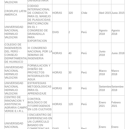
UNIVERSITARIA
VALDIZAN
CODIGO
INTERNACIONAL
CROPLIFE LATIN
DE CONDUCTA
HORAS
320
Chile
Abril 2015
Junio 2015
AMERICA
PARA EL MANEJO
DE PLAGUICIDAS
PARTICIPACION
UNIVERSIDAD
EN EL I
NACIONAL
CONGRESO DE
Agosto
Agosto
DIAS
2
Perú
HERMILIO
GRANADILLA
2018
2018
VALDIZAN
PARA
EXPORTACION
COLEGIO DE
INGENIEROS
III CONGRESO
DEL PERÚ -
NACIONAL POR LA
Junio
HORAS
40
Perú
Junio 2018
CONSEJO
SEMANA DE
2018
DEPARTAMENTAL
INGENIERIA
DE HUANUCO
FORMULACION Y
UNIVERSIDAD
DISEÑO DE
NACIONAL
Marzo
Marzo
PROYECTOS
HORAS
30
Perú
HERMILIO
2018
2018
INTEGRALES EN
VALDIZAN
AGUA
UNIVERSIDAD
ESTRATEGIAS
NACIONAL
METODOLOGICAS
Setiembre
Setiembre
HORAS
80
Perú
HERMILIO
PARA EL
2018
2018
VALDIZAN
APRENDIZAJE
CENTRO DE
CONTROL
INNOVACION Y
BIOLÓGICO DE
Enero
Febrero
ASISTENCIA
HORAS
120
Perú
FITOPATOGENOS
2021
2021
AGRARIA CAMPO
EN LOS CULTIVOS
VERDE E.I.R.L.
I ENCUENTRO DE
EXPERIENCIAS EN
UN CURRÍCULO
UNIVERSIDAD
BASADO EN
NACIONAL
Enero
Enero
COMPETENCIAS
DIAS
1
Perú