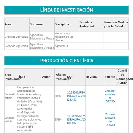
LÍNEA DE INVESTIGACIÓN
Temática
Temática Médica
Área
Sub área
Disciplina
Ambiental
y de la Salud
Protección y
Agricultura,
Ciencias Agrícolas
nutrición de las
Silvicultura y Pesca
plantas
Agricultura,
Ciencias Agrícolas
Agronomía
Silvicultura y Pesca
PRODUCCIÓN CIENTÍFICA
Cuartil
Tipo
Año de
de
Título
Autor
DOI
Revista
Fuente
Producción
Producción
ScimagoJR
o JCR*
Comparación
agronómica de
Crossref
10.33996/REV
Journal-
líneas avanzadas y
a través
2026
ISTAALFA.V10
article
variedades locales
de
I28.432
de haba (Vicia faba)
ORCID
en Cusco, Perú
Desempeño
morfológico de
Crossref
lechuga cultivada
10.33996/REV
Journal-
a través
con tres soluciones
2026
ISTAALFA.V10
article
de
hidropónicas en
I28.437
ORCID
sistema NFT
recirculante