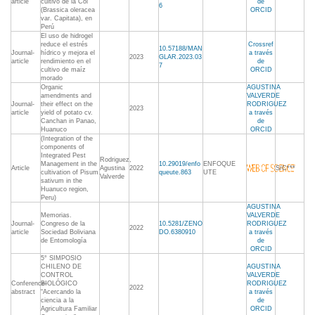
article
cultivo de la Col
de
6
(Brassica oleracea
ORCID
var. Capitata), en
Perú
El uso de hidrogel
reduce el estrés
Crossref
10.57188/MAN
Journal-
hídrico y mejora el
a través
2023
GLAR.2023.03
article
rendimiento en el
de
7
cultivo de maíz
ORCID
morado
Organic
AGUSTINA
amendments and
VALVERDE
Journal-
their effect on the
RODRIGUEZ
2023
article
yield of potato cv.
a través
Canchan in Panao,
de
Huanuco
ORCID
(Integration of the
components of
Integrated Pest
Rodriguez,
Management in the
10.29019/enfo
ENFOQUE
Article
Agustina
2022
S/C***
cultivation of Pisum
queute.863
UTE
Valverde
sativum in the
Huanuco region,
Peru)
AGUSTINA
Memorias.
VALVERDE
Journal-
Congreso de la
10.5281/ZENO
RODRIGUEZ
2022
article
Sociedad Boliviana
DO.6380910
a través
de Entomología
de
ORCID
5° SIMPOSIO
CHILENO DE
AGUSTINA
CONTROL
VALVERDE
Conference-
BIOLÓGICO
RODRIGUEZ
2022
abstract
“Acercando la
a través
ciencia a la
de
Agricultura Familiar
ORCID