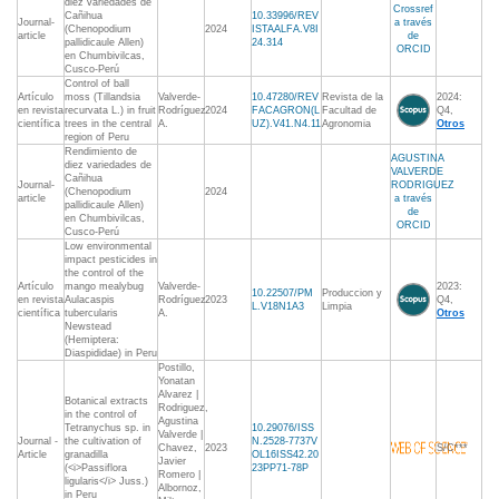
diez variedades de
Crossref
Cañihua
10.33996/REV
Journal-
a través
(Chenopodium
2024
ISTAALFA.V8I
article
de
pallidicaule Allen)
24.314
ORCID
en Chumbivilcas,
Cusco-Perú
Control of ball
Artículo
moss (Tillandsia
Valverde-
10.47280/REV
Revista de la
2024:
en revista
recurvata L.) in fruit
Rodríguez
2024
FACAGRON(L
Facultad de
Q4,
científica
trees in the central
A.
UZ).V41.N4.11
Agronomia
Otros
region of Peru
Rendimiento de
AGUSTINA
diez variedades de
VALVERDE
Cañihua
Journal-
RODRIGUEZ
(Chenopodium
2024
article
a través
pallidicaule Allen)
de
en Chumbivilcas,
ORCID
Cusco-Perú
Low environmental
impact pesticides in
the control of the
Artículo
mango mealybug
Valverde-
2023:
10.22507/PM
Produccion y
en revista
Aulacaspis
Rodríguez
2023
Q4,
L.V18N1A3
Limpia
científica
tubercularis
A.
Otros
Newstead
(Hemiptera:
Diaspididae) in Peru
Postillo,
Yonatan
Alvarez |
Botanical extracts
Rodriguez,
in the control of
Agustina
Tetranychus sp. in
10.29076/ISS
Valverde |
Journal -
the cultivation of
N.2528-7737V
Chavez,
2023
S/C***
Article
granadilla
OL16ISS42.20
Javier
(<i>Passiflora
23PP71-78P
Romero |
ligularis</i> Juss.)
Albornoz,
in Peru