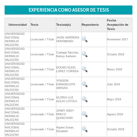
EXPERIENCIA COMO ASESOR DE TESIS
Fecha
Universidad
Tesis
Tesista(s)
Repositorio
Aceptación de
Tesis
UNIVERSIDAD
NACIONAL
JHON HERRERA
Licenciado / Título
Noviembre 2017
HERMILIO
VERAMENDI
VALDIZAN
UNIVERSIDAD
NACIONAL
Carbajal Sánchez,
Licenciado / Título
Octubre 2019
HERMILIO
Kelssy Katherin
VALDIZAN
UNIVERSIDAD
NACIONAL
DOLMO ELEEL
Licenciado / Título
Marzo 2018
HERMILIO
LOPEZ CORREA
VALDIZAN
UNIVERSIDAD
YONSON
NACIONAL
Licenciado / Título
EVANGELISTA
Julio 2019
HERMILIO
VARGAS
VALDIZAN
UNIVERSIDAD
NACIONAL
GLORIA LUZ
Licenciado / Título
Mayo 2019
HERMILIO
ALEJO LOYOLA
VALDIZAN
UNIVERSIDAD
JHIMY ANDY
NACIONAL
Licenciado / Título
PARCO
Agosto 2019
HERMILIO
QUINCHORI
VALDIZAN
UNIVERSIDAD
NACIONAL
Aquino Duran,
Licenciado / Título
Octubre 2019
HERMILIO
Elizabeth
VALDIZAN