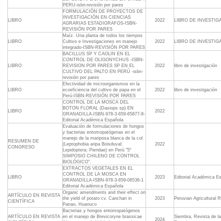
PERU-isbn-revisión por pares
FORMULACIÓN DE PROYECTOS DE
INVESTIGACIÓN EN CIENCIAS
LIBRO
2022
LIBRO DE INVESTIG
AGRARIAS ESTADIGRAFOS-ISBN-
REVISIÓN POR PARES
Maíz. Una planta de todos los tiempos
LIBRO
Cultivo e Investigaciones en manejo
2022
LIBRO DE INVESTIG
integrado-ISBN-REVISIÓN POR PARES
BACILLUS SP Y CAOLIN EN EL
CONTROL DE OLIGONYCHUS -ISBN-
LIBRO
REVISION POR PARES SP EN EL
2022
libro de investigación
CULTIVO DEL PALTO EN PERÚ -isbn-
revisión por pares
Efectividad de microorganismos en la
LIBRO
ecoeficiencia del cultivo de papa en el
2022
libro de investigación
Perú-ISBN-REVISIÓN POR PARES
CONTROL DE LA MOSCA DEL
BOTON FLORAL (Dasiops sp) EN
LIBRO
2022
GRANADILLA-ISBN-978-3-659-65877-8-
Editorial Académica Española
Evaluación de formulaciones de hongos
y bacterias entomopatógenas en el
manejo de la mariposa blanca de la col
RESUMEN DE
(Leptophobia aripa Boisduval;
2022
CONGRESO
Lepidoptera: Pieridae) en Perú "5°
SIMPOSIO CHILENO DE CONTROL
BIOLÓGICO".
EXTRACTOS VEGETALES EN EL
CONTROL DE LA MOSCA EN
LIBRO
2023
Editorial Académica E
GRANADILLA-ISBN-978-3-659-06536-1
Editorial Académica Española
Organic amendments and their effect on
ARTÍCULO EN REVISTA
the yield of potato cv. Canchan in
2023
Peruvian Agricultural 
CIENTÍFICA
Panao, Huanuco
Bacterias y hongos entomopatógenos
ARTÍCULO EN REVISTA
en el manejo de Brevicoryne brassicae
Siembra, Revista de la
2024