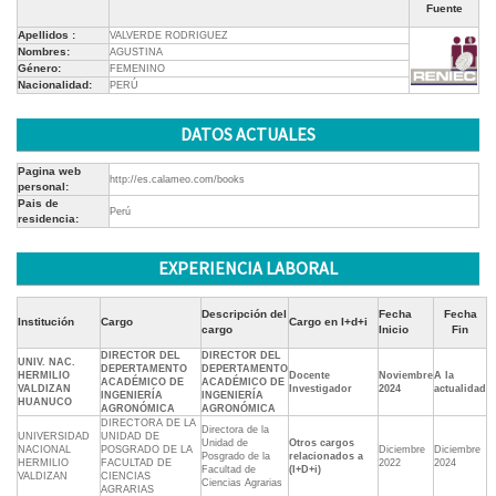
Fuente
Apellidos :
VALVERDE RODRIGUEZ
Nombres:
AGUSTINA
Género:
FEMENINO
Nacionalidad:
PERÚ
DATOS ACTUALES
Pagina web
http://es.calameo.com/books
personal:
Pais de
Perú
residencia:
EXPERIENCIA LABORAL
Descripción del
Fecha
Fecha
Institución
Cargo
Cargo en I+d+i
cargo
Inicio
Fin
DIRECTOR DEL
DIRECTOR DEL
UNIV. NAC.
DEPERTAMENTO
DEPERTAMENTO
HERMILIO
Docente
Noviembre
A la
ACADÉMICO DE
ACADÉMICO DE
VALDIZAN
Investigador
2024
actualidad
INGENIERÍA
INGENIERÍA
HUANUCO
AGRONÓMICA
AGRONÓMICA
DIRECTORA DE LA
Directora de la
UNIVERSIDAD
UNIDAD DE
Unidad de
Otros cargos
NACIONAL
POSGRADO DE LA
Diciembre
Diciembre
Posgrado de la
relacionados a
HERMILIO
FACULTAD DE
2022
2024
Facultad de
(I+D+i)
VALDIZAN
CIENCIAS
Ciencias Agrarias
AGRARIAS