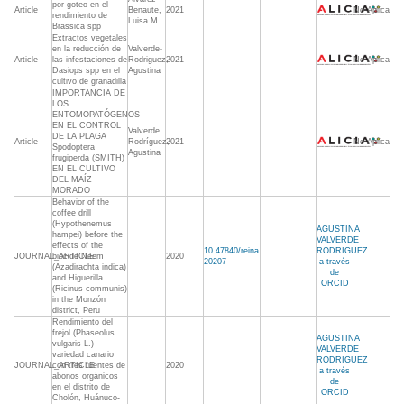
por goteo en el
Article
Benaute,
2021
No Aplica
rendimiento de
Luisa M
Brassica spp
Extractos vegetales
en la reducción de
Valverde-
Article
las infestaciones de
Rodriguez,
2021
No Aplica
Dasiops spp en el
Agustina
cultivo de granadilla
IMPORTANCIA DE
LOS
ENTOMOPATÓGENOS
EN EL CONTROL
Valverde
DE LA PLAGA
Article
Rodríguez,
2021
No Aplica
Spodoptera
Agustina
frugiperda (SMITH)
EN EL CULTIVO
DEL MAÍZ
MORADO
Behavior of the
coffee drill
(Hypothenemus
AGUSTINA
hampei) before the
VALVERDE
effects of the
10.47840/reina
RODRIGUEZ
JOURNAL_ARTICLE
biocide Neem
2020
20207
a través
(Azadirachta indica)
de
and Higuerilla
ORCID
(Ricinus communis)
in the Monzón
district, Peru
Rendimiento del
frejol (Phaseolus
AGUSTINA
vulgaris L.)
VALVERDE
variedad canario
RODRIGUEZ
JOURNAL_ARTICLE
con tres fuentes de
2020
a través
abonos orgánicos
de
en el distrito de
ORCID
Cholón, Huánuco-