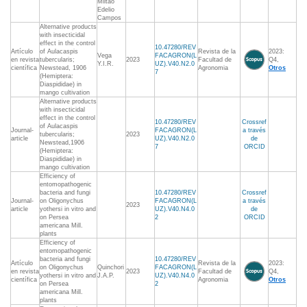
Miltao
Edelio
Campos
Alternative products
with insecticidal
effect in the control
10.47280/REV
Artículo
of Aulacaspis
Revista de la
2023:
Vega
FACAGRON(L
en revista
tubercularis;
2023
Facultad de
Q4,
Y.I.R.
UZ).V40.N2.0
científica
Newstead, 1906
Agronomia
Otros
7
(Hemiptera:
Diaspididae) in
mango cultivation
Alternative products
with insecticidal
effect in the control
10.47280/REV
Crossref
of Aulacaspis
Journal-
FACAGRON(L
a través
tubercularis;
2023
article
UZ).V40.N2.0
de
Newstead,1906
7
ORCID
(Hemiptera:
Diaspididae) in
mango cultivation
Efficiency of
entomopathogenic
bacteria and fungi
10.47280/REV
Crossref
Journal-
on Oligonychus
FACAGRON(L
a través
2023
article
yothersi in vitro and
UZ).V40.N4.0
de
on Persea
2
ORCID
americana Mill.
plants
Efficiency of
entomopathogenic
bacteria and fungi
10.47280/REV
Artículo
Revista de la
2023:
on Oligonychus
Quinchori
FACAGRON(L
en revista
2023
Facultad de
Q4,
yothersi in vitro and
J.A.P.
UZ).V40.N4.0
científica
Agronomia
Otros
on Persea
2
americana Mill.
plants