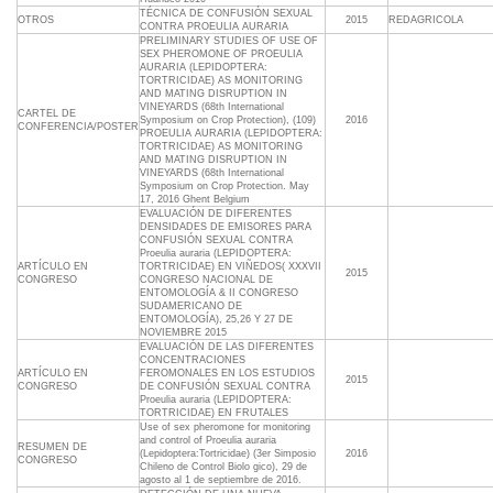
TÉCNICA DE CONFUSIÓN SEXUAL
OTROS
2015
REDAGRICOLA
CONTRA PROEULIA AURARIA
PRELIMINARY STUDIES OF USE OF
SEX PHEROMONE OF PROEULIA
AURARIA (LEPIDOPTERA:
TORTRICIDAE) AS MONITORING
AND MATING DISRUPTION IN
VINEYARDS (68th International
CARTEL DE
Symposium on Crop Protection), (109)
2016
CONFERENCIA/POSTER
PROEULIA AURARIA (LEPIDOPTERA:
TORTRICIDAE) AS MONITORING
AND MATING DISRUPTION IN
VINEYARDS (68th International
Symposium on Crop Protection. May
17, 2016 Ghent Belgium
EVALUACIÓN DE DIFERENTES
DENSIDADES DE EMISORES PARA
CONFUSIÓN SEXUAL CONTRA
Proeulia auraria (LEPIDOPTERA:
ARTÍCULO EN
TORTRICIDAE) EN VIÑEDOS( XXXVII
2015
CONGRESO
CONGRESO NACIONAL DE
ENTOMOLOGÍA & II CONGRESO
SUDAMERICANO DE
ENTOMOLOGÍA), 25,26 Y 27 DE
NOVIEMBRE 2015
EVALUACIÓN DE LAS DIFERENTES
CONCENTRACIONES
ARTÍCULO EN
FEROMONALES EN LOS ESTUDIOS
2015
CONGRESO
DE CONFUSIÓN SEXUAL CONTRA
Proeulia auraria (LEPIDOPTERA:
TORTRICIDAE) EN FRUTALES
Use of sex pheromone for monitoring
and control of Proeulia auraria
RESUMEN DE
(Lepidoptera:Tortricidae) (3er Simposio
2016
CONGRESO
Chileno de Control Biolo gico), 29 de
agosto al 1 de septiembre de 2016.