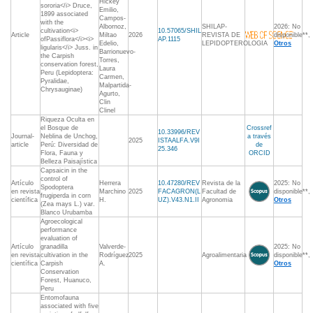
Hickey
sororia</i> Druce,
Emilio,
1899 associated
Campos-
with the
Albornoz,
SHILAP-
2026: No
cultivation<i>
10.57065/SHIL
Article
Miltao
2026
REVISTA DE
disponible**,
ofPassiflora</i><i>
AP.1115
Edelio,
LEPIDOPTEROLOGIA
Otros
ligularis</i> Juss. in
Barrionuevo-
the Carpish
Torres,
conservation forest,
Laura
Peru (Lepidoptera:
Carmen,
Pyralidae,
Malpartida-
Chrysauginae)
Agurto,
Clin
Clinel
Riqueza Oculta en
el Bosque de
Crossref
10.33996/REV
Journal-
Neblina de Unchog,
a través
2025
ISTAALFA.V9I
article
Perú: Diversidad de
de
25.346
Flora, Fauna y
ORCID
Belleza Paisajística
Capsaicin in the
control of
Artículo
Herrera
10.47280/REV
Revista de la
2025: No
Spodoptera
en revista
Marchino
2025
FACAGRON(L
Facultad de
disponible**,
frugiperda in corn
científica
H.
UZ).V43.N1.II
Agronomia
Otros
(Zea mays L.) var.
Blanco Urubamba
Agroecological
performance
evaluation of
Artículo
granadilla
Valverde-
2025: No
en revista
cultivation in the
Rodríguez
2025
Agroalimentaria
disponible**,
científica
Carpish
A.
Otros
Conservation
Forest, Huanuco,
Peru
Entomofauna
associated with five