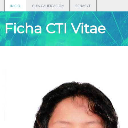
INICIO
GUÍA CALIFICACIÓN
RENACYT
Ficha CTI Vitae