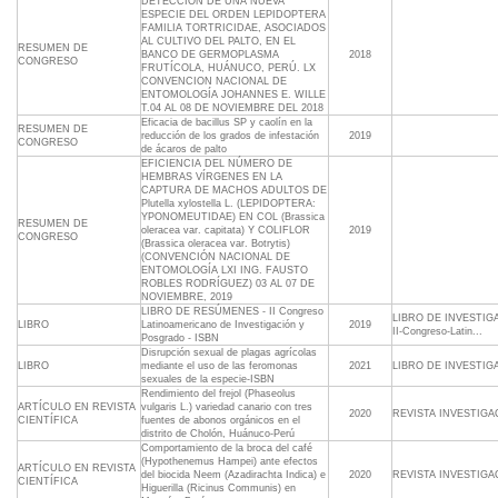
DETECCIÓN DE UNA NUEVA
ESPECIE DEL ORDEN LEPIDOPTERA
FAMILIA TORTRICIDAE, ASOCIADOS
AL CULTIVO DEL PALTO, EN EL
RESUMEN DE
BANCO DE GERMOPLASMA
2018
CONGRESO
FRUTÍCOLA, HUÁNUCO, PERÚ. LX
CONVENCION NACIONAL DE
ENTOMOLOGÍA JOHANNES E. WILLE
T.04 AL 08 DE NOVIEMBRE DEL 2018
Eficacia de bacillus SP y caolín en la
RESUMEN DE
reducción de los grados de infestación
2019
CONGRESO
de ácaros de palto
EFICIENCIA DEL NÚMERO DE
HEMBRAS VÍRGENES EN LA
CAPTURA DE MACHOS ADULTOS DE
Plutella xylostella L. (LEPIDOPTERA:
YPONOMEUTIDAE) EN COL (Brassica
RESUMEN DE
oleracea var. capitata) Y COLIFLOR
2019
CONGRESO
(Brassica oleracea var. Botrytis)
(CONVENCIÓN NACIONAL DE
ENTOMOLOGÍA LXI ING. FAUSTO
ROBLES RODRÍGUEZ) 03 AL 07 DE
NOVIEMBRE, 2019
LIBRO DE RESÚMENES - II Congreso
LIBRO DE INVESTIGA
LIBRO
Latinoamericano de Investigación y
2019
II-Congreso-Latin...
Posgrado - ISBN
Disrupción sexual de plagas agrícolas
LIBRO
mediante el uso de las feromonas
2021
LIBRO DE INVESTIG
sexuales de la especie-ISBN
Rendimiento del frejol (Phaseolus
ARTÍCULO EN REVISTA
vulgaris L.) variedad canario con tres
2020
REVISTA INVESTIGA
CIENTÍFICA
fuentes de abonos orgánicos en el
distrito de Cholón, Huánuco-Perú
Comportamiento de la broca del café
(Hypothenemus Hampei) ante efectos
ARTÍCULO EN REVISTA
del biocida Neem (Azadirachta Indica) e
2020
REVISTA INVESTIGA
CIENTÍFICA
Higuerilla (Ricinus Communis) en