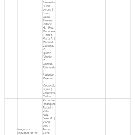
Fernando
| Fiad,
Lorena |
Korin,
Laura |
Pereyra,
Patricio
H. | Roa,
Macarena
| Torres,
Maria A. |
Mahuad,
Carolina,
V |
Quiroz,
Alfredo
R. |
Gazitua,
Raimundo
|
Federico,
Massimo
|
Valcarcel,
Bryan |
Chiattone,
Carlos
Pichardo-
Rodriguez,
Rafael |
Vela-
Ruiz,
Jose M. |
Villela,
Luis |
Prognostic
Torres
relevance of the
Viera,