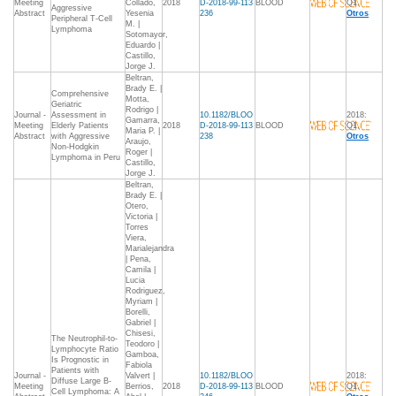
Meeting
Collado,
2018
D-2018-99-113
BLOOD
Q1,
Aggressive
Abstract
Yesenia
236
Otros
Peripheral T-Cell
M. |
Lymphoma
Sotomayor,
Eduardo |
Castillo,
Jorge J.
Beltran,
Brady E. |
Comprehensive
Motta,
Geriatric
Rodrigo |
Journal -
Assessment in
10.1182/BLOO
2018:
Gamarra,
Meeting
Elderly Patients
2018
D-2018-99-113
BLOOD
Q1,
Maria P. |
Abstract
with Aggressive
238
Otros
Araujo,
Non-Hodgkin
Roger |
Lymphoma in Peru
Castillo,
Jorge J.
Beltran,
Brady E. |
Otero,
Victoria |
Torres
Viera,
Marialejandra
| Pena,
Camila |
Lucia
Rodriguez,
Myriam |
Borelli,
Gabriel |
Chisesi,
The Neutrophil-to-
Teodoro |
Lymphocyte Ratio
Gamboa,
Is Prognostic in
Fabiola
Patients with
Journal -
Valvert |
10.1182/BLOO
2018:
Diffuse Large B-
Meeting
Berrios,
2018
D-2018-99-113
BLOOD
Q1,
Cell Lymphoma: A