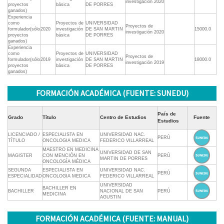
investigación 2020
proyectos
básica
DE PORRES
ganados)
Experiencia
como
Proyectos de
UNIVERSIDAD
Proyectos de
formulador(sólo
2020
investigación
DE SAN MARTIN
15000.0
investigación 2020
proyectos
básica
DE PORRES
ganados)
Experiencia
como
Proyectos de
UNIVERSIDAD
Proyectos de
formulador(sólo
2019
investigación
DE SAN MARTIN
18000.0
investigación 2019
proyectos
básica
DE PORRES
ganados)
FORMACIÓN ACADÉMICA (FUENTE: SUNEDU)
País de
Grado
Título
Centro de Estudios
Fuente
Estudios
LICENCIADO /
ESPECIALISTA EN
UNIVERSIDAD NAC.
PERÚ
TÍTULO
ONCOLOGIA MEDICA
FEDERICO VILLARREAL
MAESTRO EN MEDICINA
UNIVERSIDAD DE SAN
MAGISTER
CON MENCIÓN EN
PERÚ
MARTIN DE PORRES
ONCOLOGÍA MÉDICA
SEGUNDA
ESPECIALISTA EN
UNIVERSIDAD NAC.
PERÚ
ESPECIALIDAD
ONCOLOGIA MEDICA
FEDERICO VILLARREAL
UNIVERSIDAD
BACHILLER EN
BACHILLER
NACIONAL DE SAN
PERÚ
MEDICINA
AGUSTIN
FORMACIÓN ACADÉMICA (FUENTE: MANUAL)