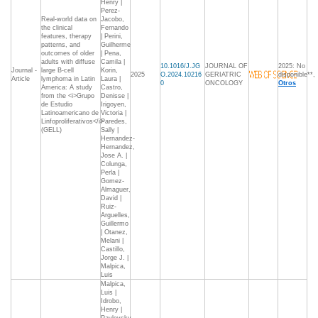
Henry |
Perez-
Real-world data on
Jacobo,
the clinical
Fernando
features, therapy
| Perini,
patterns, and
Guilherme
outcomes of older
| Pena,
adults with diffuse
Camila |
10.1016/J.JG
JOURNAL OF
2025: No
Journal -
large B-cell
Korin,
2025
O.2024.10216
GERIATRIC
disponible**,
Article
lymphoma in Latin
Laura |
0
ONCOLOGY
Otros
America: A study
Castro,
from the <i>Grupo
Denisse |
de Estudio
Irigoyen,
Latinoamericano de
Victoria |
Linfoproliferativos</i>
Paredes,
(GELL)
Sally |
Hernandez-
Hernandez,
Jose A. |
Colunga,
Perla |
Gomez-
Almaguer,
David |
Ruiz-
Arguelles,
Guillermo
| Otanez,
Melani |
Castillo,
Jorge J. |
Malpica,
Luis
Malpica,
Luis |
Idrobo,
Henry |