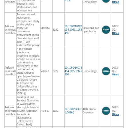
2022 update on
L.
6579
científica
Hematology
Otros
diagnosis, risk-
stratification, and
management
An international,
multicenter,
retrospective study
on the positive
Artículo
10.1080/10428
2022:
impact of
Malpica
Leukemia and
en revista
2022
194.2021.1984
Q2,
cutaneous
L.
Lymphoma
científica
455
Otros
involvement on the
clinical outcome of
adult T-cell
leukemia/lymphoma
Non-Hodgkin
lymphoma
treatment in middle-
income countries in
Latin America:
perspective of the
Artículo
10.1080/16078
2022:
Latin American
en revista
Villela L.
2022
454.2022.2141
Hematology
Q3,
Study Group of
científica
960
Otros
Lymphoproliferative
Disorders [Grupo
de Estudio de
Linfoproliferativos
de Latino América
(GELL)]
Treatment and
Survival Outcomes
of Waldenstrom
Artículo
Macroglobulinemia
2022:
10.1200/GO.2
JCO Global
en revista
in Latin American
Riva E.
2022
Q1,
1.00380
Oncology
científica
Patients: A
Otros
Multinational
Retrospective
Cohort Study