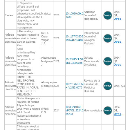
EBV-positive
diffuse large B-cell
lymphoma, not
American
2024:
otherwise specified:
Malpica
10.1002/AJH.2
Review
2024
Journal of
Q1,
2024 update on the
L.
7430
Hematology
Otros
diagnosis, risk-
stratification, and
management
Inflammatory
De La
International
Artículo
markers related to
2024:
Cruz-
10.1177/03936
Journal of
en revista
survival in breast
2024
Q2,
Vargas
155241283480
Biological
científica
cancer patients:
Otros
J.A.
Markers
Peru
Solid
pseudopapillary
pancreatic
Artículo
Alburqueque-
Gaceta
2024:
neoplasm in a
10.24875/J.GA
en revista
Melgarejo
2024
Mexicana de
Q4,
patient with
MO.23000036
científica
J.
Oncologia
Otros
hereditary
hemorrhagic
telangiectasia
IMPACT OF
NEUTROPHIL-
Revista de la
Artículo
Alburqueque-
LYMPHOCYTE
10.25176/RFM
Facultad de
en revista
Melgarejo
2024
2024: Q4
RATIO IN ACRAL
H.V24I3.6679
Medicina
científica
J.
LENTIGINOUS
Humana
MELANOMA
Distinctive genomic
features of human
T-lymphotropic
Artículo
10.3324/HAE
2024:
virus type 1-related
Myers
en revista
2024
MATOL.2024.2
Haematologica
Q1,
adult T-cell
C.S.
científica
85233
Otros
leukemia-lymphoma
in Western
populations
Clinicopathological