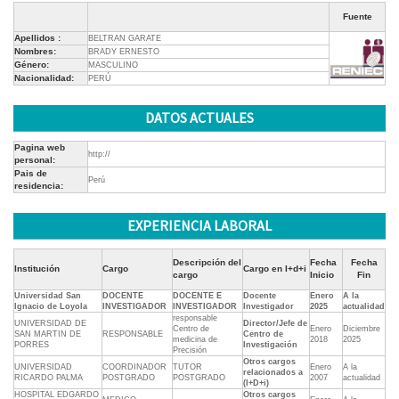
Fuente
Apellidos :
BELTRAN GARATE
Nombres:
BRADY ERNESTO
Género:
MASCULINO
Nacionalidad:
PERÚ
DATOS ACTUALES
Pagina web
http://
personal:
Pais de
Perú
residencia:
EXPERIENCIA LABORAL
Descripción del
Fecha
Fecha
Institución
Cargo
Cargo en I+d+i
cargo
Inicio
Fin
Universidad San
DOCENTE
DOCENTE E
Docente
Enero
A la
Ignacio de Loyola
INVESTIGADOR
INVESTIGADOR
Investigador
2025
actualidad
responsable
UNIVERSIDAD DE
Director/Jefe de
Centro de
Enero
Diciembre
SAN MARTIN DE
RESPONSABLE
Centro de
medicina de
2018
2025
PORRES
Investigación
Precisión
Otros cargos
UNIVERSIDAD
COORDINADOR
TUTOR
Enero
A la
relacionados a
RICARDO PALMA
POSTGRADO
POSTGRADO
2007
actualidad
(I+D+i)
HOSPITAL EDGARDO
Otros cargos