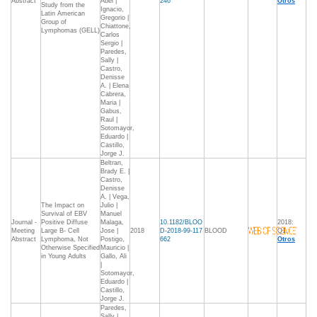
Abstract
Abel |
246
Otros
Study from the
Ignacio,
Latin American
Gregorio |
Group of
Chiattone,
Lymphomas (GELL)
Carlos
Sergio |
Paredes,
Sally |
Castro,
Denisse
A. | Elena
Cabrera,
Maria |
Gabus,
Raul |
Sotomayor,
Eduardo |
Castillo,
Jorge J.
Beltran,
Brady E. |
Castro,
Denisse
A. | Vega,
The Impact on
Julio |
Survival of EBV
Manuel
Journal -
Positive Diffuse
Malaga,
10.1182/BLOO
2018:
Meeting
Large B- Cell
Jose |
2018
D-2018-99-117
BLOOD
Q1,
Abstract
Lymphoma, Not
Postigo,
662
Otros
Otherwise Specified
Mauricio |
in Young Adults
Gallo, Ali
|
Sotomayor,
Eduardo |
Castillo,
Jorge J.
Paredes,
Sally |