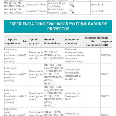
UNIVERSIDAD
Marroquin Cayo,
Licenciado / Título
Enero 2024
RICARDO PALMA
Erick Anibal
UNIVERSIDAD
Rosado Ramos,
Licenciado / Título
Enero 2024
RICARDO PALMA
Rossmery Maribel
EXPERIENCIA COMO EVALUADOR Y/O FORMULADOR DE
PROYECTOS
Metodología
Monto
Tipo de
Tipo de
Entidad
Nombre del
Ańo
de
proyecto
experiencia
proyecto
financiadora
concurso
evaluación
(USD)
Experiencia
Proyectos
como
Proyectos de
SCHERING
latinoamericanos
formulador(sólo
2005
investigación
PERUANA S.A.
para el estudio de
100000.0
proyectos
aplicada
EN LIQUIDACION
desordenes
ganados)
linfoproliferativos
INSTITUTO DE
Experiencia
EVALUACIÓN DE
Protocolos de
como
Proyectos de
TECNOLOGÍAS
Investigación
formulador(sólo
2020
investigación
EN SALUD E
6000.0
relacionados a
proyectos
básica
INVESTIGACIÓN
COVID 19
ganados)
(IETSI) -
ESSALUD
INSTITUTO DE
Experiencia
EVALUACIÓN DE
como
Proyectos de
TECNOLOGÍAS
protocolos de
formulador(sólo
2018
investigación
EN SALUD E
Investigación
16000.0
proyectos
básica
INVESTIGACIÓN
2018
ganados)
(IETSI) -
ESSALUD
Experiencia
como
Proyectos de
UNIVERSIDAD
Proyectos de
formulador(sólo
2020
investigación
DE SAN MARTIN
15000.0