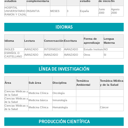
estudios
complementaria
estudio
de inicio
fin
HOSPITAL
Junio
Agosto
UNIVERSITARIO
PASANTIA
MESES
3
España
2000
2000
RAMON Y CAJAL
IDIOMAS
Forma de
Lengua
Idioma
Lectura
Conversación
Escritura
aprendizaje
Materna
INGLES
AVANZADO
INTERMEDIO
AVANZADO
Estudio Instituto
NO
ESPAÑOL O
AVANZADO
AVANZADO
AVANZADO
Otros
SI
CASTELLANO
LÍNEA DE INVESTIGACIÓN
Temática
Temática Médica
Área
Sub área
Disciplina
Ambiental
y de la Salud
Ciencias Médicas y
Medicina Clínica
Oncología
de la Salud
Ciencias Médicas y
Medicina básica
Inmunología
de la Salud
Ciencias Médicas y
Medicina Clínica
Hematología
Cáncer
de la Salud
PRODUCCIÓN CIENTÍFICA