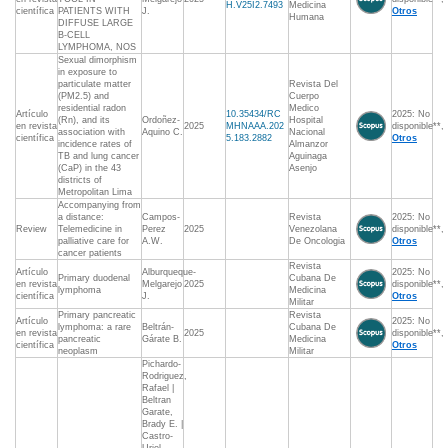
H.V25I2.7493
Medicina
científica
PATIENTS WITH
J.
Otros
Humana
DIFFUSE LARGE
B-CELL
LYMPHOMA, NOS
Sexual dimorphism
in exposure to
particulate matter
Revista Del
(PM2.5) and
Cuerpo
residential radon
Medico
Artículo
10.35434/RC
2025: No
(Rn), and its
Ordoñez-
Hospital
en revista
2025
MHNAAA.202
disponible**,
association with
Aquino C.
Nacional
científica
5.183.2882
Otros
incidence rates of
Almanzor
TB and lung cancer
Aguinaga
(CaP) in the 43
Asenjo
districts of
Metropolitan Lima
Accompanying from
a distance:
Campos-
Revista
2025: No
Review
Telemedicine in
Perez
2025
Venezolana
disponible**,
palliative care for
A.W.
De Oncologia
Otros
cancer patients
Revista
Artículo
Alburqueque-
2025: No
Primary duodenal
Cubana De
en revista
Melgarejo
2025
disponible**,
lymphoma
Medicina
científica
J.
Otros
Militar
Primary pancreatic
Revista
Artículo
2025: No
lymphoma: a rare
Beltrán-
Cubana De
en revista
2025
disponible**,
pancreatic
Gárate B.
Medicina
científica
Otros
neoplasm
Militar
Pichardo-
Rodriguez,
Rafael |
Beltran
Garate,
Brady E. |
Castro-