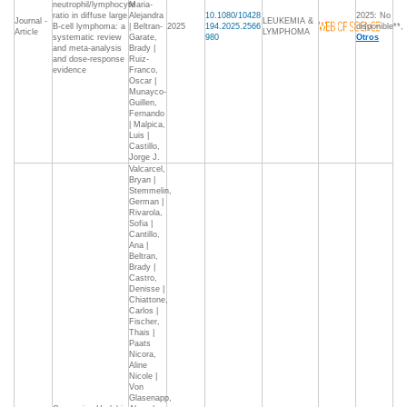
neutrophil/lymphocyte
Maria-
ratio in diffuse large
Alejandra
10.1080/10428
2025: No
Journal -
LEUKEMIA &
B-cell lymphoma: a
| Beltran-
2025
194.2025.2566
disponible**,
Article
LYMPHOMA
systematic review
Garate,
980
Otros
and meta-analysis
Brady |
and dose-response
Ruiz-
evidence
Franco,
Oscar |
Munayco-
Guillen,
Fernando
| Malpica,
Luis |
Castillo,
Jorge J.
Valcarcel,
Bryan |
Stemmelin,
German |
Rivarola,
Sofia |
Cantillo,
Ana |
Beltran,
Brady |
Castro,
Denisse |
Chiattone,
Carlos |
Fischer,
Thais |
Paats
Nicora,
Aline
Nicole |
Von
Glasenapp,