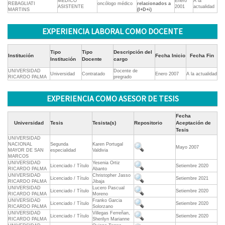
MEDICO
Enero
A la
REBAGLIATI
oncólogo médico
relacionados a
ASISTENTE
2001
actualidad
MARTINS
(I+D+i)
EXPERIENCIA LABORAL COMO DOCENTE
Tipo
Tipo
Descripción del
Institución
Fecha Inicio
Fecha Fin
Institución
Docente
cargo
UNIVERSIDAD
Docente de
Universidad
Contratado
Enero 2007
A la actualidad
RICARDO PALMA
pregrado
EXPERIENCIA COMO ASESOR DE TESIS
Fecha
Universidad
Tesis
Tesista(s)
Repositorio
Aceptación de
Tesis
UNIVERSIDAD
NACIONAL
Segunda
Karen Portugal
Mayo 2007
MAYOR DE SAN
especialidad
Valdivia
MARCOS
UNIVERSIDAD
Yesenia Ortiz
Licenciado / Título
Setiembre 2020
RICARDO PALMA
Abanto
UNIVERSIDAD
Christopher Jasso
Licenciado / Título
Setiembre 2021
RICARDO PALMA
Jibaja
UNIVERSIDAD
Lucero Pascual
Licenciado / Título
Setiembre 2020
RICARDO PALMA
Moreno
UNIVERSIDAD
Franko Garcia
Licenciado / Título
Setiembre 2020
RICARDO PALMA
Solorzano
UNIVERSIDAD
Villegas Ferreñan,
Licenciado / Título
Setiembre 2020
RICARDO PALMA
Sherilyn Marianne