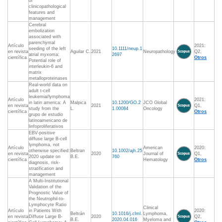
of
clinicopathological
features and
management
Cerebral
embolization
associated with
parenchymal
Artículo
2021:
seeding of the left
10.1111/neup.1
en revista
Aguilar C.
2021
Neuropathology
Q2,
atrial myxoma:
2697
científica
Otros
Potential role of
interleukin-6 and
matrix
metalloproteinases
Real-world data on
adult t-cell
leukemia/lymphoma
Artículo
2021:
in latin america: A
Malpica
10.1200/GO.2
JCO Global
en revista
2021
Q1,
study from the
L.
1.00084
Oncology
científica
Otros
grupo de estudio
latinoamericano de
linfoproliferativos
EBV-positive
diffuse large B-cell
lymphoma, not
Artículo
American
2020:
otherwise specified:
Beltran
10.1002/ajh.25
en revista
2020
Journal of
Q1,
2020 update on
B.E.
760
científica
Hematology
Otros
diagnosis, risk-
stratification and
management
A Multi-Institutional
Validation of the
Prognostic Value of
the Neutrophil-to-
Lymphocyte Ratio
Clinical
Artículo
in Patients With
2020:
Beltrán
10.1016/j.clml.
Lymphoma,
en revista
Diffuse Large B-
2020
Q2,
B.E.
2020.04.016
Myeloma and