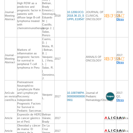
High RDW as a
Beltran,
predictive and
Brady
prognostic factor in
Ernesto |
Journal -
10.1200/JCO.
JOURNAL OF
2018:
patients with
Sotomayor,
Meeting
2018
2018.36.15_S
CLINICAL
Q1,
diffuse large B-cell
Eduardo
Abstract
UPPL.E19547
ONCOLOGY
Otros
lymphoma treated
M. |
with
Castillo,
chemoimmunotherapy.
Jorge J. |
Salas,
Renzo
Castro,
D. |
Motta, R.
Markers of
| Beltran,
inflammation as
B. |
Journal -
2017:
prognostic factors
Vasquez,
ANNALS OF
Meeting
2017
Q1,
for survival in
L. | Vera,
ONCOLOGY
Abstract
Otros
peripheral T-cell
L. |
lymphoma in Peru
Salas, R.
|
Geronimo,
J.
Pretreatment
Neutrophil-to-
Lymphocyte Ratio
Artículo
and Lymphocyte
10.1097/MPH.
Journal of
2017:
Vasquez
en revista
Recovery:
2017
000000000000
Pediatric
Q2,
L.
científica
Independent
0911
Hematology/Oncology
Otros
Prognostic Factors
for Survival in
Pediatric Sarcomas
Expresión de HER2
Beltran
Article
en cancer gástrico
Gárate,
2017
No Aplica
en el Perú
Brady
Obesidad y cáncer
De La
de mama: El
Cruz
Article
2017
No Aplica
enigma de la
Vargas,