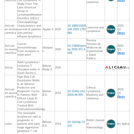
científica
Cell Lymphoma: A
Otros
Leukemia
Study From The
Latin American
Group of
Lymphoproliferative
Disorders (GELL)
Clinicopathologic
Artículo
characteristics and
10.1080/10428
2020:
Leukemia and
en revista
survival of patients
Aguilar C.
2020
194.2020.1762
Q2,
Lymphoma
científica
with primary
881
Otros
effusion lymphoma
Revista
Cancer
Peruana de
Artículo
10.17843/rpme
2020:
immunotherapy:
Vasquez
Medicina de
en revista
2020
sp.2020.371.4
Q3,
From inception to
L.
Experimental
científica
329
Otros
nobel prize
y Salud
Publica
Adult Lymphoma /
Leukemia T:
Beltran,
Article
2020
No Aplica
Prevalent entity in
Brady E.
South America
High Red Cell
Distribution Width
is an Adverse
Predictive and
Clinical
Artículo
2019:
Prognostic Factor
Beltran
10.1016/j.clml.
Lymphoma,
en revista
2019
Q2,
in Patients With
B.E.
2019.06.005
Myeloma and
científica
Otros
Diffuse Large B-
Leukemia
Cell Lymphoma
Treated With
Chemoimmunotherapy
The neutrophil-
lymphocyte ratio is
prognostic in
British Journal
Beltran
10.1111/bjh.15
Letter
patients with early
2019
of
No Aplica
B.E.
141
stage aggressive
Haematology
peripheral T cell