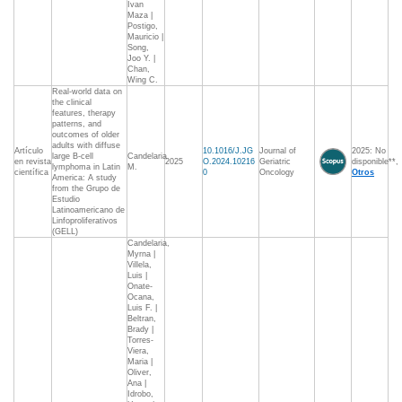
Ivan
Maza |
Postigo,
Mauricio |
Song,
Joo Y. |
Chan,
Wing C.
Real-world data on
the clinical
features, therapy
patterns, and
outcomes of older
adults with diffuse
Artículo
10.1016/J.JG
Journal of
2025: No
large B-cell
Candelaria
en revista
2025
O.2024.10216
Geriatric
disponible**,
lymphoma in Latin
M.
científica
0
Oncology
Otros
America: A study
from the Grupo de
Estudio
Latinoamericano de
Linfoproliferativos
(GELL)
Candelaria,
Myrna |
Villela,
Luis |
Onate-
Ocana,
Luis F. |
Beltran,
Brady |
Torres-
Viera,
Maria |
Oliver,
Ana |
Idrobo,