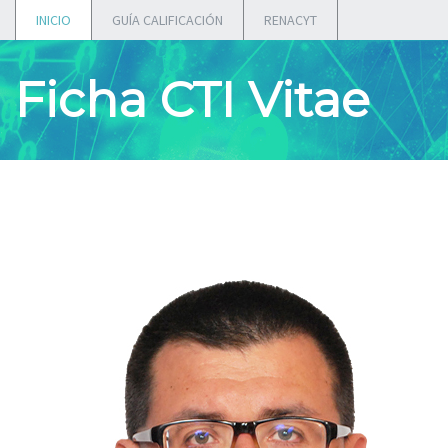
INICIO
GUÍA CALIFICACIÓN
RENACYT
Ficha CTI Vitae