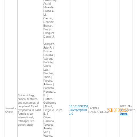
Pavlovsky,
Astrid |
Miranda,
Eliana C.
M. |
Castro,
Denisse |
Beltran,
Brady |
Enriquez,
Daniel J.
|
Vasquez,
Jule F. |
Roche,
Claudia |
Valvert,
Fabiola |
Villela,
Luis |
Fischer,
Thais |
Pereira,
Juliana |
Baptista,
Renata L.
Epidemiology,
R. |
clinical features,
Duffles,
and outcomes of
Guilherme
peripheral T-cell
| Brasil,
10.1016/S2352
2025: No
Journal -
LANCET
lymphoma in Latin
Sergio A.
2025
-3026(25)0001
disponible**,
Article
HAEMATOLOGY
America: an
B. |
1-0
Otros
international,
Oliver,
retrospective,
Carolina |
cohort study
Tavarez,
Jamila
Vaz |
Warley,