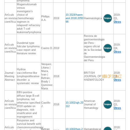
lymphoma
Mogamulizumab
versus
investigator’s
Artículo
choice of
10.3324/haem
2019:
Phillips
en revista
chemotherapy
2019
atol.2018.2050
Haematologica
Q1,
A.A.
científica
regimen in
96
Otros
relapsed/ refractory
adult T-cell
leukemia/lymphoma
Revista de
gastroenterologia
Duodenal type
del Peru :
Artículo
2019:
folicular lymphoma:
organo oficial
en revista
Castro D.
2019
Q4,
case report and
de la Sociedad
científica
Otros
literature review
de
Gastroenterologia
del Peru
Vasquez,
Liliana |
Hydroa
Maza,
Journal -
vacciniforme-like
BRITISH
2018:
Ivan |
Meeting
lymphoproliferative
2018
JOURNAL OF
Q1,
Beltran,
Abstract
disorder: a
HAEMATOLOGY
Otros
Brady |
systematic review
Quinonez,
Maria
EBV-positive
diffuse large B-cell
lymphoma, not
Artículo
American
2018:
otherwise specified:
Castillo
10.1002/ajh.25
en revista
2018
Journal of
Q1,
2018 update on
J.
112
científica
Hematology
Otros
diagnosis, risk-
stratification and
management
Response and
survival benefit with
Artículo
chemoimmunotherapy
2018:
Beltran
10.1002/hon.2
Hematological