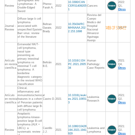
Sphingolipids and
10.3390/CAN
2022:
Lymphomas: A
Pherez-
Review
2022
CERS1409205
Cancers
Q1,
Double-Edged
Farah A.
1
Otros
Sword
Revista del
Diffuse large b cell
Cuerpo
lymphoma
Medico del
Beltran
10.35434/RC
Journal -
associated with
Hospital
Garate,
2022
MHNAAA.202
S/C***
Review
unspecified Epstein
Nacional
Brady
2.153.1698
Barr virus: review
Almanzor
of the literature
Aguinaga
Asenjo
Extranodal NK/T-
cell lymphoma,
nasal type
presenting as
primary intestinal
Artículo
10.1016/J.EH
Human
2021:
lymphoma vs
Beltrán
en revista
2021
PC.2021.2005
Pathology:
Q4,
intestinal T-cell
B.E.
científica
34
Case Reports
Otros
lymphoma: A
borderline
diagnostic category
in the revised WHO
classification
Clinical,
inflammatory and
Artículo
immunohistochemical
10.1016/j.leukr
2021:
Leukemia
en revista
features in a cohort
Castro D.
2021
es.2021.10651
Q2,
Research
científica
of Peruvian patients
3
Otros
with diffuse large B-
cell lymphoma
Anaplastic
lymphoma kinase-
positive large B-cell
lymphoma (ALK +
10.1080/10428
2021:
LBCL): a
Castillo
Leukemia and
Review
2021
194.2021.1941
Q2,
systematic review
J.J.
Lymphoma
929
Otros