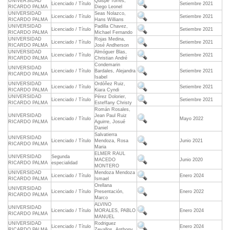
UNIVERSIDAD
Quispe Torres,
Licenciado / Título
Setiembre 2021
RICARDO PALMA
Diego Leonel
UNIVERSIDAD
Seas Nolazco,
Licenciado / Título
Setiembre 2021
RICARDO PALMA
Hans Willians
UNIVERSIDAD
Padilla Chavez,
Licenciado / Título
Setiembre 2021
RICARDO PALMA
Michael Fernando
UNIVERSIDAD
Rojas Medina,
Licenciado / Título
Setiembre 2021
RICARDO PALMA
José Andherson
UNIVERSIDAD
Almóguer Blas,
Licenciado / Título
Setiembre 2021
RICARDO PALMA
Christian André
Condemarin
UNIVERSIDAD
Licenciado / Título
Bardales, Alejandra
Setiembre 2021
RICARDO PALMA
Isabel
UNIVERSIDAD
Ordóñez Ruiz,
Licenciado / Título
Setiembre 2021
RICARDO PALMA
Kiara Cyndi
UNIVERSIDAD
Pérez Dolorier,
Licenciado / Título
Setiembre 2021
RICARDO PALMA
Esteffany Christy
Román Rosales,
UNIVERSIDAD
Jean Paul Ruiz
Licenciado / Título
Mayo 2022
RICARDO PALMA
Aguirre, Josué
Daniel
Salvatierra
UNIVERSIDAD
Licenciado / Título
Mendoza, Rosa
Junio 2021
RICARDO PALMA
Maria
ELMER RAUL
UNIVERSIDAD
Segunda
MACEDO
Junio 2020
RICARDO PALMA
especialidad
MONTERO
UNIVERSIDAD
Mendoza Mendoza
Licenciado / Título
Enero 2024
RICARDO PALMA
Ismael
Orellana
UNIVERSIDAD
Licenciado / Título
Presentación,
Enero 2022
RICARDO PALMA
Marco
ALVINO
UNIVERSIDAD
Licenciado / Título
MORALES, PABLO
Enero 2024
RICARDO PALMA
MANUEL
UNIVERSIDAD
Rodriguez
Licenciado / Título
Enero 2024
RICARDO PALMA
Zevallos, Anthony