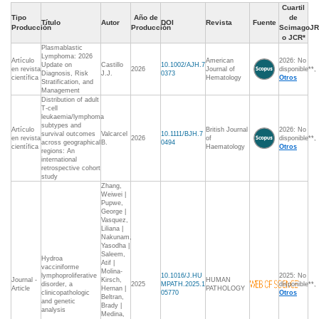
Cuartil
Tipo
Año de
de
Título
Autor
DOI
Revista
Fuente
Producción
Producción
ScimagoJR
o JCR*
Plasmablastic
Lymphoma: 2026
Artículo
American
2026: No
Update on
Castillo
10.1002/AJH.7
en revista
2026
Journal of
disponible**,
Diagnosis, Risk
J.J.
0373
científica
Hematology
Otros
Stratification, and
Management
Distribution of adult
T-cell
leukaemia/lymphoma
subtypes and
Artículo
British Journal
2026: No
survival outcomes
Valcarcel
10.1111/BJH.7
en revista
2026
of
disponible**,
across geographical
B.
0494
científica
Haematology
Otros
regions: An
international
retrospective cohort
study
Zhang,
Weiwei |
Pupwe,
George |
Vasquez,
Liliana |
Nakunam,
Yasodha |
Saleem,
Hydroa
Atif |
vacciniforme
Molina-
lymphoproliferative
10.1016/J.HU
2025: No
Journal -
Kirsch,
HUMAN
disorder, a
2025
MPATH.2025.1
disponible**,
Article
Hernan |
PATHOLOGY
clinicopathologic
05770
Otros
Beltran,
and genetic
Brady |
analysis
Medina,