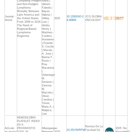
Comparing Hodgkin
Alana |
and Non-Hodgkin
Valvert,
Lymphoma
Fabiola |
Mortality Between
Bayon,
Latin America and
Valeria |
Journal -
10.1200/GO-2
JCO GLOBAL
the United States
Villela,
2025
S/C***
Article
4-00605
ONCOLOGY
From 2008 to 2019:
Luis |
The Need of
Idrobo,
Regional-Based
Henry |
Lymphoma
Martinez-
Registries
Cordero,
Humberto
| Ovando-
S, Cecilia
| Macias-
A, Jose |
Baena-T,
Rosio |
Roa,
Macarena
|
Velastegui-
M,
Genesis |
Zamora-
M,
Marcela |
Oliver,
Carolina |
Torres,
Maria A. |
Malpica,
Luis
HEMOGLOBIN
PLATELET INDEX
AS A
Revista De La
Artículo
PROGNOSTIC
Alburqueque-
2025: No
10.25176/RFM
Facultad De
en revista
TOOL IN
Melgarejo
2025
disponible**,