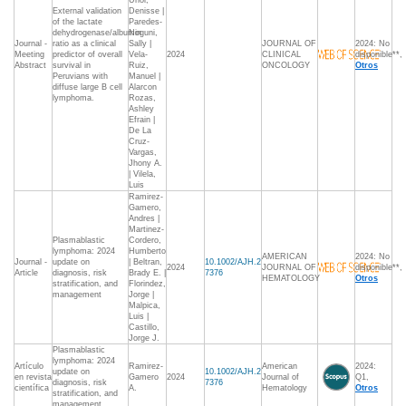
Uriol,
External validation
Denisse |
of the lactate
Paredes-
dehydrogenase/albumin
Noguni,
Journal -
ratio as a clinical
Sally |
JOURNAL OF
2024: No
Meeting
predictor of overall
Vela-
2024
CLINICAL
disponible**,
Abstract
survival in
Ruiz,
ONCOLOGY
Otros
Peruvians with
Manuel |
diffuse large B cell
Alarcon
lymphoma.
Rozas,
Ashley
Efrain |
De La
Cruz-
Vargas,
Jhony A.
| Vilela,
Luis
Ramirez-
Gamero,
Andres |
Martinez-
Plasmablastic
Cordero,
lymphoma: 2024
Humberto
AMERICAN
2024: No
Journal -
update on
| Beltran,
10.1002/AJH.2
2024
JOURNAL OF
disponible**,
Article
diagnosis, risk
Brady E. |
7376
HEMATOLOGY
Otros
stratification, and
Florindez,
management
Jorge |
Malpica,
Luis |
Castillo,
Jorge J.
Plasmablastic
lymphoma: 2024
Artículo
Ramirez-
American
2024:
update on
10.1002/AJH.2
en revista
Gamero
2024
Journal of
Q1,
diagnosis, risk
7376
científica
A.
Hematology
Otros
stratification, and
management