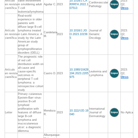
Artículo
valve involvement
10.1016/J.CA
2023:
Cardiovascular
en revista
in smoldering adult
Aguilar C.
2023
RPATH.2022.1
Q2,
Pathology
científica
T-cell
07513
Otros
leukemia/lymphoma
Real-world
experience in older
patients with
diffuse large B-cell
Artículo
lymphoma treated
10.1016/J.JG
Journal of
2023:
Candelaria
en revista
in Latin America: A
2023
O.2023.10156
Geriatric
Q2,
M.
científica
study by the Latin
5
Oncology
Otros
American study
group of
lymphoproliferative
disorders (GELL)
The prognostic role
of red cell
distribution width on
all-cause and
Artículo
10.1080/10428
2023:
cause-specific
Leukemia and
en revista
Castro D.
2023
194.2023.2205
Q2,
outcomes in
Lymphoma
científica
975
Otros
peripheral T-cell
lymphoma: a
retrospective cohort
study
Primary cutaneous
Epstein-Barr virus-
positive B-cell
lymphoid
proliferation with
International
Mendoza
10.1111/IJD.16
Letter
features of diffuse
2023
Journal of
No Aplica
R.
040
large B-cell
Dermatology
lymphoma and
mucocutaneous
ulcer: a diagnostic
dilemma
Alburqueque-