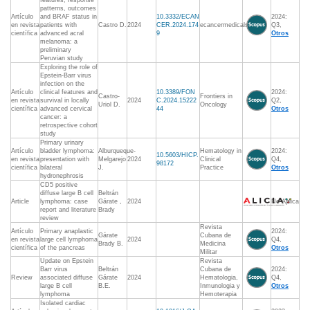
features, response
patterns, outcomes
Artículo
and BRAF status in
10.3332/ECAN
2024:
en revista
patients with
Castro D.
2024
CER.2024.174
ecancermedicalscience
Q3,
científica
advanced acral
9
Otros
melanoma: a
preliminary
Peruvian study
Exploring the role of
Epstein-Barr virus
infection on the
Artículo
clinical features and
10.3389/FON
2024:
Castro-
Frontiers in
en revista
survival in locally
2024
C.2024.15222
Q2,
Uriol D.
Oncology
científica
advanced cervical
44
Otros
cancer: a
retrospective cohort
study
Primary urinary
Artículo
bladder lymphoma:
Alburqueque-
Hematology in
2024:
10.5603/HICP.
en revista
presentation with
Melgarejo
2024
Clinical
Q4,
98172
científica
bilateral
J.
Practice
Otros
hydronephrosis
CD5 positive
diffuse large B cell
Beltrán
Article
lymphoma: case
Gárate ,
2024
No Aplica
report and literature
Brady
review
Revista
Artículo
Primary anaplastic
2024:
Gárate
Cubana de
en revista
large cell lymphoma
2024
Q4,
Brady B.
Medicina
científica
of the pancreas
Otros
Militar
Update on Epstein
Revista
Barr virus
Beltrán
Cubana de
2024:
Review
associated diffuse
Gárate
2024
Hematologia,
Q4,
large B cell
B.E.
Inmunologia y
Otros
lymphoma
Hemoterapia
Isolated cardiac