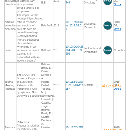
en revista
in Epstein-Barr
2018
Q2,
B.E.
449
Oncology
científica
virus-positive
Otros
diffuse large B-cell
lymphoma
The impact of the
neutrophil:lymphocyte
Artículo
ratio in response
10.1016/j.leukr
2018:
Leukemia
en revista
and survival of
Beltrán B.
2018
es.2018.02.01
Q2,
Research
científica
patients with de
1
Otros
novo diffuse large
B-cell lymphoma
Primary cutaneous
plasmablastic
lymphoma in an
10.1080/10428
Leukemia and
Letter
immunocompetent
Beltran B.
2018
194.2017.1393
No Aplica
Lymphoma
patient: is it
666
associated with an
indolent course?
Beltran,
Brady E. |
Castro,
The NCCN-IPI
Denisse
Score Is Prognostic
A. |
Journal -
of Survival in
Huerta-
10.1182/BLOO
2018:
Meeting
Patients with
Collado,
2018
D-2018-99-113
BLOOD
Q1,
Abstract
Peripheral T-Cell
Yesenia
187
Otros
Lymphoma, Not
M. |
Otherwise Specified
Sotomayor,
Eduardo |
Castillo,
Jorge J.
Beltran,
Brady E. |
Castro,
Denisse
RDW Is a
A. |
Prognostic Marker
Journal -
Huerta-
10.1182/BLOO
2018:
for Patients with