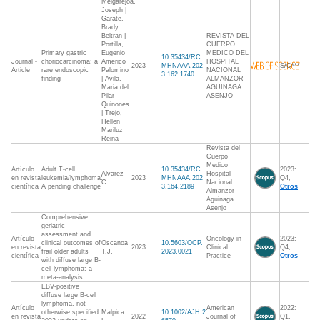
Melgarejoa,
Joseph |
Garate,
Brady
Beltran |
REVISTA DEL
Portilla,
CUERPO
Primary gastric
Eugenio
MEDICO DEL
10.35434/RC
Journal -
choriocarcinoma: a
Americo
HOSPITAL
2023
MHNAAA.202
S/C***
Article
rare endoscopic
Palomino
NACIONAL
3.162.1740
finding
| Avila,
ALMANZOR
Maria del
AGUINAGA
Pilar
ASENJO
Quinones
| Trejo,
Hellen
Mariluz
Reina
Revista del
Cuerpo
Medico
Artículo
Adult T-cell
10.35434/RC
2023:
Alvarez
Hospital
en revista
leukemia/lymphoma:
2023
MHNAAA.202
Q4,
C.
Nacional
científica
A pending challenge
3.164.2189
Otros
Almanzor
Aguinaga
Asenjo
Comprehensive
geriatric
assessment and
Artículo
Oncology in
2023:
clinical outcomes of
Oscanoa
10.5603/OCP.
en revista
2023
Clinical
Q4,
frail older adults
T.J.
2023.0021
científica
Practice
Otros
with diffuse large B-
cell lymphoma: a
meta-analysis
EBV-positive
diffuse large B-cell
lymphoma, not
Artículo
American
2022:
otherwise specified:
Malpica
10.1002/AJH.2
en revista
2022
Journal of
Q1,