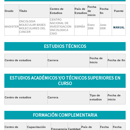
Fecha
Centro de
País de
Fecha
Grado
Título
de
Fuente
Estudios
Estudios
fin
inicio
CENTRO
ONCOLOGIA
NACIONAL DE
MOLECULAR:BASES
Enero
Junio
MAGISTER
INVESTIGACION
ESPAÑA
MOLECULARES DEL
2006
2008
ONCOLOGICA
CANCER
CNIO
ESTUDIOS TÉCNICOS
Fecha de
Centro de estudios
Carrera
Fecha de fin
Inicio
ESTUDIOS ACADÉMICOS Y/O TÉCNICOS SUPERIORES EN
CURSO
Tipo de
Fecha de
Centro de estudios
Carrera
estudios
inicio
FORMACIÓN COMPLEMENTARIA
Centro de
Capacitación
País de
Fecha
Fecha
Frecuencia
Cantidad