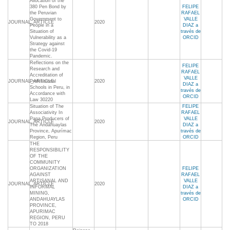
Allocation of the
380 Pen Bond by
FELIPE
the Peruvian
RAFAEL
Government to
VALLE
JOURNAL_ARTICLE
2020
People in a
DIAZ a
Situation of
través de
Vulnerability as a
ORCID
Strategy against
the Covid-19
Pandemic.
Reflections on the
FELIPE
Research and
RAFAEL
Accreditation of
VALLE
JOURNAL_ARTICLE
Professional
2020
DIAZ a
Schools in Peru, in
través de
Accordance with
ORCID
Law 30220
Situation of The
FELIPE
Associativity In
RAFAEL
Papa Producers of
VALLE
JOURNAL_ARTICLE
2020
The Andahuaylas
DIAZ a
Province, Apurímac
través de
Region, Peru
ORCID
THE
RESPONSIBILITY
OF THE
COMMUNITY
ORGANIZATION
FELIPE
AGAINST
RAFAEL
ARTISANAL AND
VALLE
JOURNAL_ARTICLE
2020
INFORMAL
DIAZ a
MINING,
través de
ANDAHUAYLAS
ORCID
PROVINCE,
APURIMAC
REGION, PERU
TO 2018