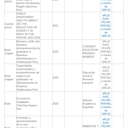
article
distrito Pacobamba,
a través
Región Apurímac,
de
Perú
ORCID
PUBLIC
VALLE
INVESTMENT
DIAZ;
AND ITS IMPACT
FELIPE
Journal-
ON THE
2021
RAFAEL
article
REDUCTION OF
a través
POVERTY IN
de
PERU IN THE
ORCID
PERIOD 2015-2019
Business skills and
VALLE
business
DIAZ,
CURRENT
entrepreneurship by
FELIPE
Book-
EDUCATION
graduates in
2020
RAFAEL
chapter
PRESENT
Business
a través
MOMENT
Administration in
de
Andahuaylas-Peru
ORCID
Capacidades
VALLE
empresariales y
DIAZ,
emprendimiento de
Educación
FELIPE
Book-
negocio por
actual 4:
2020
RAFAEL
chapter
graduados en
Momento
a través
Administración de
presente
de
Empresa
ORCID
Andahuaylas-Perú
VALLE
DIAZ,
Ecoturismo:
Editorial
FELIPE
Llaqtapata-
Book
2020
Académica
RAFAEL
Chinchay-Kapacc
Española
a través
ñan
de
ORCID
Inventario y
VALLE
aprovechamiento
DIAZ,
de la ruta
AMBIENTE Y
FELIPE