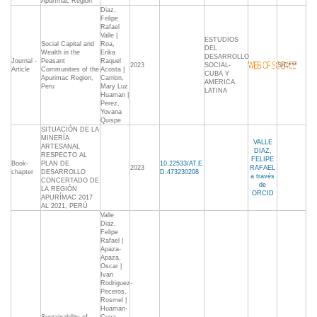
Apurímac Region
Diaz,
Felipe
Rafael
Valle |
ESTUDIOS
Social Capital and
Roa,
DEL
Wealth in the
Erika
DESARROLLO
Journal -
Peasant
Raquel
2023
SOCIAL-
S/C***
Article
Communities of the
Acosta |
CUBA Y
Apurimac Region,
Carrion,
AMERICA
Peru
Mary Luz
LATINA
Huaman |
Perez,
Yovana
Quispe
SITUACIÓN DE LA
MINERÍA
VALLE
ARTESANAL
DIAZ,
RESPECTO AL
FELIPE
Book-
PLAN DE
10.22533/AT.E
2023
RAFAEL
chapter
DESARROLLO
D.473230208
a través
CONCERTADO DE
de
LA REGIÓN
ORCID
APURÍMAC 2017
AL 2021, PERÚ
Valle
Diaz,
Felipe
Rafael |
Apaza-
Apaza,
Oscar |
Ivan
Rodriguez-
Peceros,
Rosmel |
Huaman-