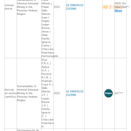
Sustainability of
Cuya,
Informal Artisanal
Alfredo |
2023: No
Journal -
10.3390/SU15
Mining in the
Felipe
2023
disponible**,
Article
2115586
Peruvian Andean
Valle-
Otros
Region
Sheron,
Juan |
Virgilio
Luque-
Rivera,
Jesus |
Vidal
Davila-
Ignacio,
Carlos |
Chaccara-
Huachaca,
Hermenegildo
Díaz
F.R.V. |
Apaza
O.A. |
Peceros
R.I.R. |
Huamán-
Cuya A. |
Sustainability of
Valle-
Artículo
Informal Artisanal
Sherón
10.3390/SU15
en revista
Mining in the
2023
S/C***
J.F. |
2115586
científica
Peruvian Andean
Luque-
Region
Rivera
J.V. |
Dávila-
Ignacio
C. |
Chaccara-
Huachaca
H.
Desintegración de