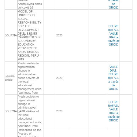
valle de
a través
Andahuaylas antes
de
del covid 19
ORCID
MODEL OF
UNIVERSITY
SOCIAL
RESPONSIBILITY
FOR THE
FELIPE
DEVELOPMENT
RAFAEL
OF BUSSINES
VALLE
JOURNAL_ARTICLE
2020
CAPABILITIES IN
DIAZ a
SECONDARY
través de
EDUCATION,
ORCID
PROVINCE OF
ANDAHUAYLAS,
REGION, PERU-
2019.
Predisposition to
organizational
VALLE
change in
DIAZ,
administrative
FELIPE
Journal-
public servers of
2020
RAFAEL
article
the local
a través
educational
de
management units,
ORCID
Apurímac, Peru
Predisposition to
organizational
FELIPE
change in
RAFAEL
administrative
VALLE
JOURNAL_ARTICLE
public servers of
2020
DIAZ a
the local
través de
educational
ORCID
management units,
Apurímac, Peru
Reflections on the
Process of