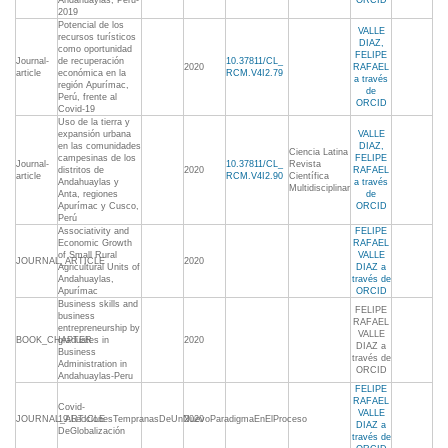
Andahuaylas, Peru-
ORCID
2019
Potencial de los
VALLE
recursos turísticos
DIAZ,
como oportunidad
FELIPE
Journal-
de recuperación
10.37811/CL_
2020
RAFAEL
article
económica en la
RCM.V4I2.79
a través
región Apurímac,
de
Perú, frente al
ORCID
Covid-19
Uso de la tierra y
expansión urbana
VALLE
en las comunidades
DIAZ,
Ciencia Latina
campesinas de los
FELIPE
Journal-
10.37811/CL_
Revista
distritos de
2020
RAFAEL
article
RCM.V4I2.90
Científica
Andahuaylas y
a través
Multidisciplinar
Anta, regiones
de
Apurímac y Cusco,
ORCID
Perú
Associativity and
FELIPE
Economic Growth
RAFAEL
of Small Rural
VALLE
JOURNAL_ARTICLE
2020
Agricultural Units of
DIAZ a
Andahuaylas,
través de
Apurímac
ORCID
Business skills and
FELIPE
business
RAFAEL
entrepreneurship by
VALLE
BOOK_CHAPTER
graduates in
2020
DIAZ a
Business
través de
Administration in
ORCID
Andahuaylas-Peru
FELIPE
RAFAEL
Covid-
VALLE
JOURNAL_ARTICLE
19:LeccionesTempranasDeUnNuevoParadigmaEnElProceso
2020
DIAZ a
DeGlobalización
través de