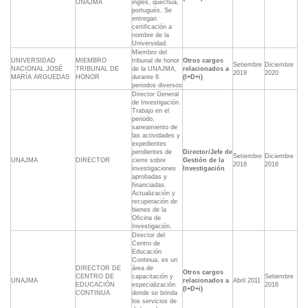
UNAJMA
inglés, quechua,
portugués. Se
entregan
certificación a
nombre de la
Universidad.
Miembro del
UNIVERSIDAD
MIEMBRO
tribunal de honor
Otros cargos
Setiembre
Diciembre
NACIONAL JOSÉ
TRIBUNAL DE
de la UNAJMA,
relacionados a
2019
2020
MARÍA ARGUEDAS
HONOR
durante 6
(I+D+i)
periodos diversos
Director General
de Investigación.
Trabajo en el
periodo,
saneamiento de
las actividades y
expedientes
pendientes de
Director/Jefe de
Setiembre
Diciembre
UNAJMA
DIRECTOR
cierre sobre
Gestión de la
2016
2016
investigaciones
Investigación
aprobadas y
financiadas.
Actualización y
recuperación de
bienes de la
Oficina de
Investigación.
Director del
Centro de
Educación
Continua, es un
DIRECTOR DE
área de
Otros cargos
CENTRO DE
capacitación y
Setiembre
UNAJMA
relacionados a
Abril 2011
EDUCACIÓN
especialización
2016
(I+D+i)
CONTINUA
donde se brinda
los servicios de