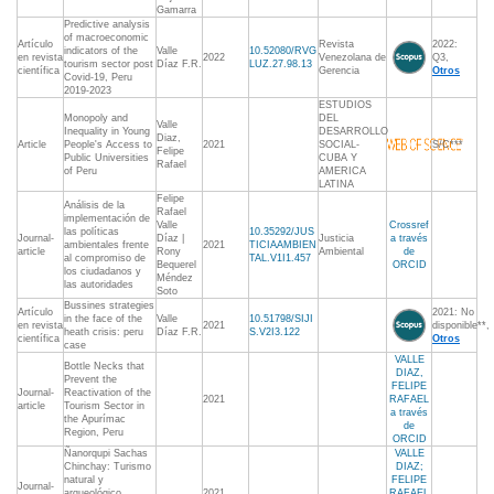
Gamarra
Predictive analysis
of macroeconomic
Artículo
Revista
2022:
indicators of the
Valle
10.52080/RVG
en revista
2022
Venezolana de
Q3,
tourism sector post
Díaz F.R.
LUZ.27.98.13
científica
Gerencia
Otros
Covid-19, Peru
2019-2023
ESTUDIOS
Monopoly and
DEL
Valle
Inequality in Young
DESARROLLO
Diaz,
Article
People's Access to
2021
SOCIAL-
S/C***
Felipe
Public Universities
CUBA Y
Rafael
of Peru
AMERICA
LATINA
Felipe
Análisis de la
Rafael
implementación de
Valle
Crossref
las políticas
10.35292/JUS
Journal-
Díaz |
Justicia
a través
ambientales frente
2021
TICIAAMBIEN
article
Rony
Ambiental
de
al compromiso de
TAL.V1I1.457
Bequerel
ORCID
los ciudadanos y
Méndez
las autoridades
Soto
Bussines strategies
Artículo
2021: No
in the face of the
Valle
10.51798/SIJI
en revista
2021
disponible**,
heath crisis: peru
Díaz F.R.
S.V2I3.122
científica
Otros
case
VALLE
Bottle Necks that
DIAZ,
Prevent the
FELIPE
Journal-
Reactivation of the
2021
RAFAEL
article
Tourism Sector in
a través
the Apurímac
de
Region, Peru
ORCID
Ñanorqupi Sachas
VALLE
Chinchay: Turismo
DIAZ;
natural y
FELIPE
Journal-
arqueológico,
2021
RAFAEL