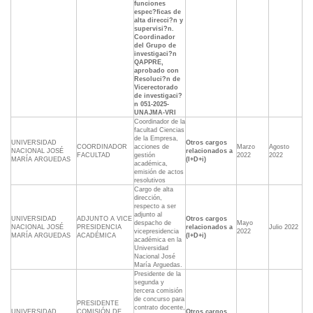
funciones
espec?ficas de
alta direcci?n y
supervisi?n.
Coordinador
del Grupo de
investigaci?n
QAPPRE,
aprobado con
Resoluci?n de
Vicerectorado
de investigaci?
n 051-2025-
UNAJMA-VRI
Coordinador de la
facultad Ciencias
de la Empresa,
UNIVERSIDAD
Otros cargos
COORDINADOR
acciones de
Marzo
Agosto
NACIONAL JOSÉ
relacionados a
FACULTAD
gestión
2022
2022
MARÍA ARGUEDAS
(I+D+i)
académica,
emisión de actos
resolutivos
Cargo de alta
dirección,
respecto a ser
adjunto al
UNIVERSIDAD
ADJUNTO A VICE
Otros cargos
despacho de
Mayo
NACIONAL JOSÉ
PRESIDENCIA
relacionados a
Julio 2022
vicepresidencia
2022
MARÍA ARGUEDAS
ACADÉMICA
(I+D+i)
académica en la
Universidad
Nacional José
María Arguedas.
Presidente de la
segunda y
tercera comisión
de concurso para
PRESIDENTE
contrato docente,
UNIVERSIDAD
COMISIÓN DE
Otros cargos