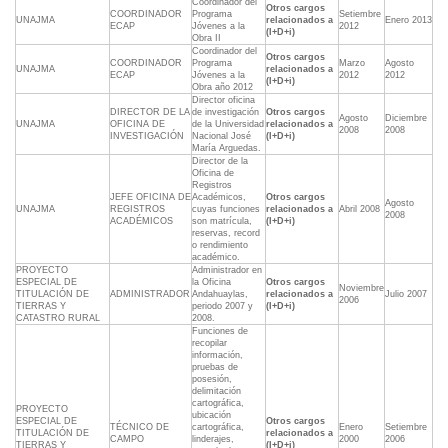
Coordinador del
Otros cargos
COORDINADOR
Programa
Setiembre
UNAJMA
relacionados a
Enero 2013
ECAP
Jóvenes a la
2012
(I+D+i)
Obra II
Coordinador del
Otros cargos
COORDINADOR
Programa
Marzo
Agosto
UNAJMA
relacionados a
ECAP
Jóvenes a la
2012
2012
(I+D+i)
Obra año 2012
Director oficina
DIRECTOR DE LA
de investigación
Otros cargos
Agosto
Diciembre
UNAJMA
OFICINA DE
de la Universidad
relacionados a
2008
2008
INVESTIGACIÓN
Nacional José
(I+D+i)
María Arguedas.
Director de la
Oficina de
Registros
JEFE OFICINA DE
Académicos,
Otros cargos
Agosto
UNAJMA
REGISTROS
cuyas funciones
relacionados a
Abril 2008
2008
ACADÉMICOS
son matrícula,
(I+D+i)
reservas, record
o rendimiento
académico.
PROYECTO
Administrador en
ESPECIAL DE
la Oficina
Otros cargos
Noviembre
TITULACIÓN DE
ADMINISTRADOR
Andahuaylas,
relacionados a
Julio 2007
2006
TIERRAS Y
periodo 2007 y
(I+D+i)
CATASTRO RURAL
2008.
Funciones de
recopilar
información,
pruebas de
posesión,
delimitación
cartográfica,
PROYECTO
ubicación
ESPECIAL DE
Otros cargos
TÉCNICO DE
cartográfica,
Enero
Setiembre
TITULACIÓN DE
relacionados a
CAMPO
linderajes,
2000
2006
TIERRAS Y
(I+D+i)