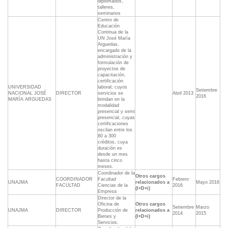
diplomados,
talleres,
seminarios
Centro de
Educación
Continua de la
UN José María
Arguedas,
encargado de la
administración y
formulación de
proyectos de
capacitación,
certificación
UNIVERSIDAD
laboral; cuyos
Setiembre
NACIONAL JOSÉ
DIRECTOR
servicios se
Abril 2013
2016
MARÍA ARGUEDAS
brindan en la
modalidad
presencial y semi
presencial, cuyas
certificaciones
oscilan entre los
80 a 300
créditos, cuya
duración es
desde un mes
hasta cinco
meses.
Coordinador de la
Otros cargos
COORDINADOR
Facultad
Febrero
UNAJMA
relacionados a
Mayo 2016
FACULTAD
Ciencias de la
2016
(I+D+i)
Empresa
Director de la
Oficina de
Otros cargos
Setiembre
Marzo
UNAJMA
DIRECTOR
Producción de
relacionados a
2014
2015
Bienes y
(I+D+i)
Servicios.