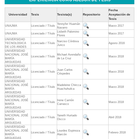
Fecha
Universidad
Tesis
Tesista(s)
Repositorio
Aceptación de
Tesis
Yennyfer Huamán
UNAJMA
Licenciado / Título
Marzo 2017
Navarro
Lisbeth Palomino
UNAJMA
Licenciado / Título
Marzo 2017
Flores
UNIVERSIDAD
Narciso Córdova
TECNOLOGICA
Licenciado / Título
Agosto 2016
Junco
DE LOS ANDES
UNIVERSIDAD
NACIONAL JOSÉ
Michael Avendaño
Licenciado / Título
Marzo 2018
MARÍA
de La Cruz
ARGUEDAS
UNIVERSIDAD
NACIONAL JOSÉ
Juan Carlos
Licenciado / Título
Marzo 2018
MARÍA
Céspedes
ARGUEDAS
UNIVERSIDAD
NACIONAL JOSÉ
Madeleine Chircca
Licenciado / Título
Marzo 2018
MARÍA
Huachuhuilca
ARGUEDAS
UNIVERSIDAD
NACIONAL JOSÉ
Irene Carrión
Licenciado / Título
Marzo 2018
MARÍA
Carrasco
ARGUEDAS
UNIVERSIDAD
NACIONAL JOSÉ
Yaneth Hurtado
Licenciado / Título
Abril 2018
MARÍA
Oscco
ARGUEDAS
UNIVERSIDAD
NACIONAL JOSÉ
Lourdes Espinoza
Licenciado / Título
Febrero 2018
MARÍA
Alarcón
ARGUEDAS