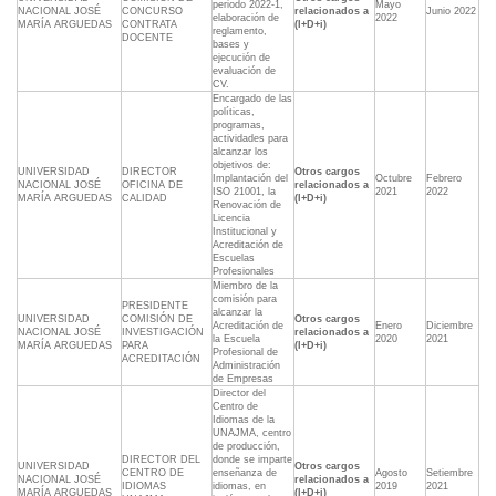
periodo 2022-1,
Mayo
NACIONAL JOSÉ
CONCURSO
relacionados a
Junio 2022
elaboración de
2022
MARÍA ARGUEDAS
CONTRATA
(I+D+i)
reglamento,
DOCENTE
bases y
ejecución de
evaluación de
CV.
Encargado de las
políticas,
programas,
actividades para
alcanzar los
objetivos de:
UNIVERSIDAD
DIRECTOR
Otros cargos
Implantación del
Octubre
Febrero
NACIONAL JOSÉ
OFICINA DE
relacionados a
ISO 21001, la
2021
2022
MARÍA ARGUEDAS
CALIDAD
(I+D+i)
Renovación de
Licencia
Institucional y
Acreditación de
Escuelas
Profesionales
Miembro de la
comisión para
PRESIDENTE
alcanzar la
UNIVERSIDAD
COMISIÓN DE
Otros cargos
Acreditación de
Enero
Diciembre
NACIONAL JOSÉ
INVESTIGACIÓN
relacionados a
la Escuela
2020
2021
MARÍA ARGUEDAS
PARA
(I+D+i)
Profesional de
ACREDITACIÓN
Administración
de Empresas
Director del
Centro de
Idiomas de la
UNAJMA, centro
de producción,
DIRECTOR DEL
donde se imparte
UNIVERSIDAD
Otros cargos
CENTRO DE
enseñanza de
Agosto
Setiembre
NACIONAL JOSÉ
relacionados a
IDIOMAS
idiomas, en
2019
2021
MARÍA ARGUEDAS
(I+D+i)