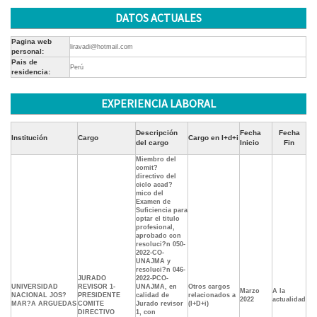
DATOS ACTUALES
Pagina web
liravadi@hotmail.com
personal:
Pais de
Perú
residencia:
EXPERIENCIA LABORAL
Descripción
Fecha
Fecha
Institución
Cargo
Cargo en I+d+i
del cargo
Inicio
Fin
Miembro del
comit?
directivo del
ciclo acad?
mico del
Examen de
Suficiencia para
optar el titulo
profesional,
aprobado con
resoluci?n 050-
2022-CO-
UNAJMA y
resoluci?n 046-
JURADO
2022-PCO-
UNIVERSIDAD
REVISOR 1-
UNAJMA, en
Otros cargos
Marzo
A la
NACIONAL JOS?
PRESIDENTE
calidad de
relacionados a
2022
actualidad
MAR?A ARGUEDAS
COMITE
Jurado revisor
(I+D+i)
DIRECTIVO
1, con