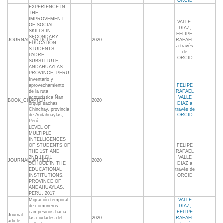
ORCID
EXPERIENCE IN
THE
IMPROVEMENT
VALLE-
OF SOCIAL
DIAZ;
SKILLS IN
FELIPE-
SECONDARY
JOURNAL_ARTICLE
2020
RAFAEL
EDUCATION
a través
STUDENTS:
de
PADRE
ORCID
SUBSTITUTE,
ANDAHUAYLAS
PROVINCE, PERU
Inventario y
aprovechamiento
FELIPE
de la ruta
RAFAEL
ecoturística Ñan
VALLE
BOOK_CHAPTER
2020
orqupi sachas
DIAZ a
Chinchay, provincia
través de
de Andahuaylas,
ORCID
Perú.
LEVEL OF
MULTIPLE
INTELLIGENCES
OF STUDENTS OF
FELIPE
THE 1ST AND
RAFAEL
2ND HIGH
VALLE
JOURNAL_ARTICLE
2020
SCHOOL IN THE
DIAZ a
EDUCATIONAL
través de
INSTITUTIONS,
ORCID
PROVINCE OF
ANDAHUAYLAS,
PERU, 2017
Migración temporal
VALLE
de comuneros
DIAZ;
campesinos hacia
FELIPE
Journal-
las ciudades del
2020
RAFAEL
article