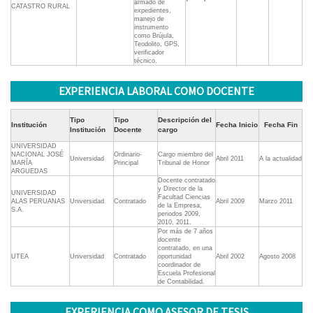
armado de
CATASTRO RURAL
expedientes,
manejo de
instrumento
como Brújula,
Teodolito, GPS,
verificador
técnico.
EXPERIENCIA LABORAL COMO DOCENTE
Tipo
Tipo
Descripción del
Institución
Fecha Inicio
Fecha Fin
Institución
Docente
cargo
UNIVERSIDAD
NACIONAL JOSÉ
Ordinario-
Cargo miembro del
Universidad
Abril 2011
A la actualidad
MARÍA
Principal
Tribunal de Honor
ARGUEDAS
Docente contratado
y Director de la
UNIVERSIDAD
Facultad Ciencias
ALAS PERUANAS
Universidad
Contratado
Abril 2009
Marzo 2011
de la Empresa,
S.A.
periodos 2009,
2010, 2011.
Por más de 7 años
docente
contratado, en una
UTEA
Universidad
Contratado
oportunidad
Abril 2002
Agosto 2008
coordinador de
Escuela Profesional
de Contabilidad.
EXPERIENCIA COMO ASESOR DE TESIS