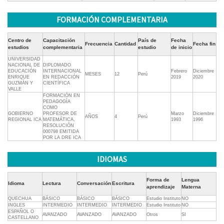
FORMACIÓN COMPLEMENTARIA
Centro de
Capacitación
País de
Fecha
Frecuencia
Cantidad
Fecha fin
estudios
complementaria
estudio
de inicio
UNIVERSIDAD
NACIONAL DE
DIPLOMADO
EDUCACIÓN
INTERNACIONAL
Febrero
Diciembre
MESES
12
Perú
ENRIQUE
EN REDACCIÓN
2019
2020
GUZMÁN Y
CIENTÍFICA
VALLE
FORMACIÓN EN
PEDAGOGÍA
COMO
GOBIERNO
PROFESOR DE
Marzo
Diciembre
AÑOS
4
Perú
REGIONAL ICA
MATEMÁTICA,
1993
1996
RESOLUCIÓN
000798 EMITIDA
POR LA DRE ICA
IDIOMAS
Forma de
Lengua
Idioma
Lectura
Conversación
Escritura
aprendizaje
Materna
QUECHUA
BÁSICO
BÁSICO
BÁSICO
Estudio Instituto
NO
INGLES
INTERMEDIO
INTERMEDIO
INTERMEDIO
Estudio Instituto
NO
ESPAÑOL O
AVANZADO
AVANZADO
AVANZADO
Otros
SI
CASTELLANO