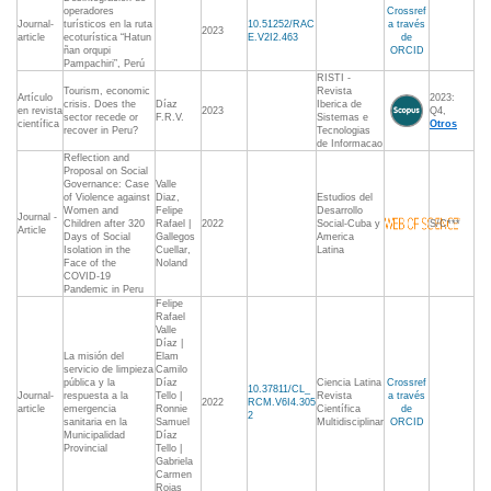
operadores
Crossref
Journal-
turísticos en la ruta
10.51252/RAC
a través
2023
article
ecoturística “Hatun
E.V2I2.463
de
ñan orqupi
ORCID
Pampachiri”, Perú
RISTI -
Tourism, economic
Revista
Artículo
2023:
crisis. Does the
Díaz
Iberica de
en revista
2023
Q4,
sector recede or
F.R.V.
Sistemas e
científica
Otros
recover in Peru?
Tecnologias
de Informacao
Reflection and
Proposal on Social
Governance: Case
Valle
of Violence against
Diaz,
Estudios del
Women and
Felipe
Desarrollo
Journal -
Children after 320
Rafael |
2022
Social-Cuba y
S/C***
Article
Days of Social
Gallegos
America
Isolation in the
Cuellar,
Latina
Face of the
Noland
COVID-19
Pandemic in Peru
Felipe
Rafael
Valle
Díaz |
La misión del
Elam
servicio de limpieza
Camilo
pública y la
Díaz
Ciencia Latina
Crossref
10.37811/CL_
Journal-
respuesta a la
Tello |
Revista
a través
2022
RCM.V6I4.305
article
emergencia
Ronnie
Científica
de
2
sanitaria en la
Samuel
Multidisciplinar
ORCID
Municipalidad
Díaz
Provincial
Tello |
Gabriela
Carmen
Rojas