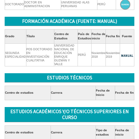
DOCTOR EN
UNIVERSIDAD ALAS
DOCTORADO
PERÚ
ADMINISTRACION
PERUANAS
FORMACIÓN ACADÉMICA (FUENTE: MANUAL)
Centro de
País de
Fecha de
Grado
Título
Fecha fin
Fuente
Estudios
Estudios
inicio
UNIVERSIDAD
POS DOCTORADO
NACIONAL DE
SEGUNDA
EN
EDUCACIÓN
Noviembre
Noviembre
PERÚ
ESPECIALIDAD
INVESTIGACIÓN
ENRIQUE
2018
2019
CUALITATIVA
GUZMÁN Y
VALLE
ESTUDIOS TÉCNICOS
Fecha de
Centro de estudios
Carrera
Fecha de fin
Inicio
ESTUDIOS ACADÉMICOS Y/O TÉCNICOS SUPERIORES EN
CURSO
Tipo de
Fecha de
Centro de estudios
Carrera
estudios
inicio