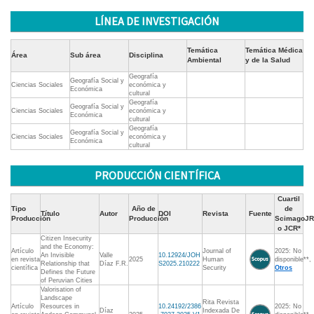
LÍNEA DE INVESTIGACIÓN
Temática
Temática Médica
Área
Sub área
Disciplina
Ambiental
y de la Salud
Geografía
Geografía Social y
Ciencias Sociales
económica y
Económica
cultural
Geografía
Geografía Social y
Ciencias Sociales
económica y
Económica
cultural
Geografía
Geografía Social y
Ciencias Sociales
económica y
Económica
cultural
PRODUCCIÓN CIENTÍFICA
Cuartil
Tipo
Año de
de
Título
Autor
DOI
Revista
Fuente
Producción
Producción
ScimagoJR
o JCR*
Citizen Insecurity
and the Economy:
Artículo
Journal of
2025: No
An Invisible
Valle
10.12924/JOH
en revista
2025
Human
disponible**,
Relationship that
Díaz F.R.
S2025.210222
científica
Security
Otros
Defines the Future
of Peruvian Cities
Valorisation of
Landscape
Rita Revista
Artículo
Resources in
10.24192/2386
2025: No
Díaz
Indexada De