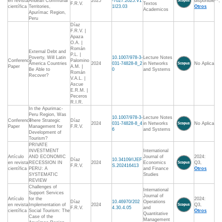
en revista
Andean Communal
2025
-7027.2025.V1
disponible**,
F.R.V.
Textos
científica
Territories,
1I23.03
Otros
Academicos
Apurímac Region,
Peru
Díaz
F.R.V. |
Apaza
O.A. |
Román
External Debt and
P.L. |
Poverty, Will Latin
10.1007/978-3-
Lecture Notes
Conference
Palomino
America Countries
2024
031-74828-8_2
in Networks
No Aplica
Paper
A.M. |
Be Able to
0
and Systems
Román
Recover?
V.A.L. |
Ascue
E.R.M. |
Peceros
R.I.R.
In the Apurimac-
Peru Region, Was
10.1007/978-3-
Lecture Notes
Conference
There Strategic
Díaz
2024
031-74828-8_4
in Networks
No Aplica
Paper
Management for
F.R.V.
6
and Systems
Development of
Tourism?
PRIVATE
INVESTMENT
International
Artículo
AND ECONOMIC
Journal of
2024:
Díaz
10.34109/IJEF
en revista
RECESSION IN
2024
Economics
Q3,
F.R.V.
S.202416413
científica
PERU: A
and Finance
Otros
SYSTEMATIC
Studies
REVIEW
Challenges of
International
Support Services
Journal of
Artículo
for the
2024:
Díaz
10.46970/202
Operations
en revista
Implementation of
2024
Q3,
F.R.V.
4.30.4.05
and
científica
Social Tourism: The
Otros
Quantitative
Case of the
Management