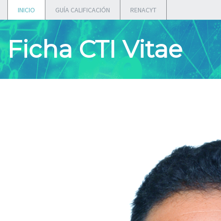
INICIO
GUÍA CALIFICACIÓN
RENACYT
Ficha CTI Vitae