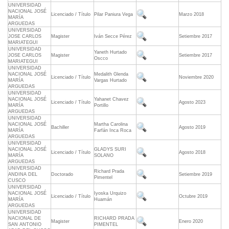
UNIVERSIDAD
NACIONAL JOSÉ
Licenciado / Título
Pilar Paniura Vega
Marzo 2018
MARÍA
ARGUEDAS
UNIVERSIDAD
JOSE CARLOS
Magister
Iván Secce Pérez
Setiembre 2017
MARIATEGUI
UNIVERSIDAD
Yaneth Hurtado
JOSE CARLOS
Magister
Setiembre 2017
Oscco
MARIATEGUI
UNIVERSIDAD
NACIONAL JOSÉ
Medalith Glenda
Licenciado / Título
Noviembre 2020
MARÍA
Vargas Hurtado
ARGUEDAS
UNIVERSIDAD
NACIONAL JOSÉ
Yahanet Chavez
Licenciado / Título
Agosto 2023
MARÍA
Portillo
ARGUEDAS
UNIVERSIDAD
NACIONAL JOSÉ
Martha Carolina
Bachiller
Agosto 2019
MARÍA
Farfán Inca Roca
ARGUEDAS
UNIVERSIDAD
NACIONAL JOSÉ
GLADYS SURI
Licenciado / Título
Agosto 2018
MARÍA
SOLANO
ARGUEDAS
UNIVERSIDAD
Richard Prada
ANDINA DEL
Doctorado
Setiembre 2019
Pimentel
CUSCO
UNIVERSIDAD
NACIONAL JOSÉ
Iyoska Urquizo
Licenciado / Título
Octubre 2019
MARÍA
Huamán
ARGUEDAS
UNIVERSIDAD
NACIONAL DE
RICHARD PRADA
Magister
Enero 2020
SAN ANTONIO
PIMENTEL