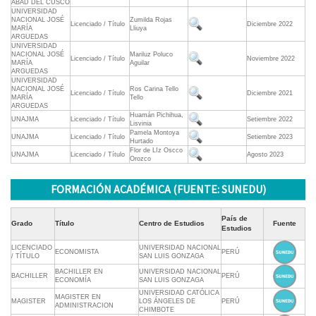
ABAD DEL CUSCO
UNIVERSIDAD
NACIONAL JOSÉ
Zumilda Rojas
Licenciado / Título
Diciembre 2022
MARÍA
Lliuya
ARGUEDAS
UNIVERSIDAD
NACIONAL JOSÉ
Mariluz Poluco
Licenciado / Título
Noviembre 2022
MARÍA
Aguilar
ARGUEDAS
UNIVERSIDAD
NACIONAL JOSÉ
Ros Carina Tello
Licenciado / Título
Diciembre 2021
MARÍA
Tello
ARGUEDAS
Huamán Pichihua,
UNAJMA
Licenciado / Título
Setiembre 2022
Lisvinia
Pamela Montoya
UNAJMA
Licenciado / Título
Setiembre 2023
Hurtado
Flor de LIz Oscco
UNAJMA
Licenciado / Título
Agosto 2023
Orozco
FORMACIÓN ACADÉMICA (FUENTE: SUNEDU)
País de
Grado
Título
Centro de Estudios
Fuente
Estudios
LICENCIADO
UNIVERSIDAD NACIONAL
ECONOMISTA
PERÚ
/ TÍTULO
SAN LUIS GONZAGA
BACHILLER EN
UNIVERSIDAD NACIONAL
BACHILLER
PERÚ
ECONOMÍA
SAN LUIS GONZAGA
UNIVERSIDAD CATÓLICA
MAGISTER EN
MAGISTER
LOS ÁNGELES DE
PERÚ
ADMINISTRACION
CHIMBOTE