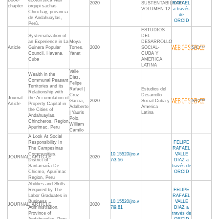
Book-
ecoturística Ñan
2020
SUSTENTABILIDAD-
RAFAEL
chapter
orqupi sachas
VOLUMEN 12
a través
Chinchay, provincia
de
de Andahuaylas,
ORCID
Perú.
ESTUDIOS
Systematization of
DEL
an Experience in La
Moya
DESARROLLO
Article
Guinera Popular
Torres,
2020
SOCIAL-
S/C***
Council, Havana,
Yanet
CUBA Y
Cuba
AMERICA
LATINA
Valle
Wealth in the
Diaz,
Communal Peasant
Felipe
Territories and its
Rafael |
Estudios del
Relationship with
Cruz
Desarrollo
Journal -
the Accumulation of
Garcia,
2020
Social-Cuba y
S/C***
Article
Property Capital in
Adalberto
America
the Cities of
| Yauris
Latina
Andahuaylas,
Polo,
Chincheros, Region
William
Apurimac, Peru
Camilo
A Look At Social
Responsibility In
FELIPE
The Campesinas
RAFAEL
Communities,
10.15520/jro.v
VALLE
JOURNAL_ARTICLE
2020
District of
7i3.56
DIAZ a
Santamaría De
través de
Chicmo, Apurímac
ORCID
Region, Peru
Abilities and Skills
Required by The
FELIPE
Labor Graduates in
RAFAEL
Business
10.15520/jro.v
VALLE
JOURNAL_ARTICLE
2020
Administration,
7i9.81
DIAZ a
Province of
través de