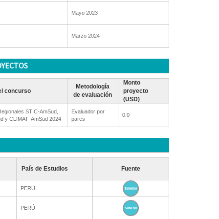
Mayo 2023
Marzo 2024
OYECTOS
Monto
Metodología
l concurso
proyecto
de evaluación
(USD)
egionales STIC-AmSud,
Evaluador por
0.0
 y CLIMAT- AmSud 2024
pares
País de Estudios
Fuente
PERÚ
PERÚ