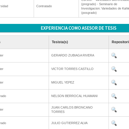
(pregrado) - Seminario de
rsidad
Contratado
Investigacion: Variedades de Kahl
(posgrado)
EXPERIENCIA COMO ASESOR DE TESIS
s
Tesista(s)
Repositori
ter
GERARDO ZUBIAGA RIVERA
ter
VICTOR TORRES CASTILLO
ter
MIGUEL YEPEZ
rado
NELSON BERROCAL HUAMANI
JUAN CARLOS BRONCANO
ter
TORRES
rado
JULIO GUTIERREZ ALVA