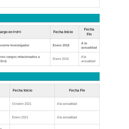
Fecha
argo en I+d+i
Fecha Inicio
Fin
A la
ocente Investigador
Enero 2016
actualidad
ros cargos relacionados a
A la
Enero 2016
+D+i)
actualidad
Fecha Inicio
Fecha Fin
Octubre 2021
A la actualidad
Enero 2021
A la actualidad
es