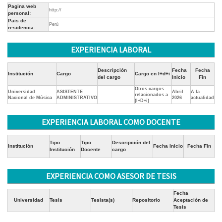
Pagina web
http://
personal:
Pais de
Perú
residencia:
EXPERIENCIA LABORAL
Descripción
Fecha
Fecha
Institución
Cargo
Cargo en I+d+i
del cargo
Inicio
Fin
Otros cargos
Universidad
ASISTENTE
Abril
A la
relacionados a
Nacional de Música
ADMINISTRATIVO
2026
actualidad
(I+D+i)
EXPERIENCIA LABORAL COMO DOCENTE
Tipo
Tipo
Descripción del
Institución
Fecha Inicio
Fecha Fin
Institución
Docente
cargo
EXPERIENCIA COMO ASESOR DE TESIS
Fecha
Universidad
Tesis
Tesista(s)
Repositorio
Aceptación de
Tesis