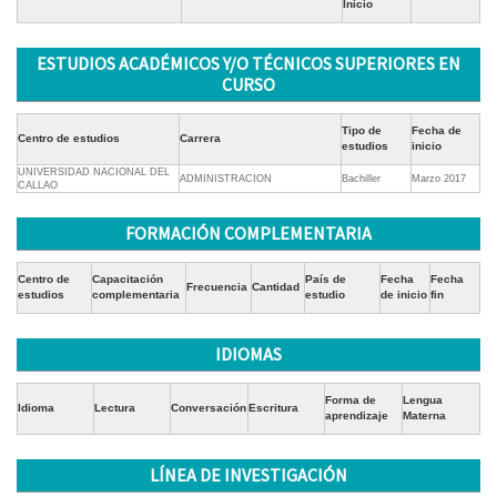
Inicio
ESTUDIOS ACADÉMICOS Y/O TÉCNICOS SUPERIORES EN
CURSO
Tipo de
Fecha de
Centro de estudios
Carrera
estudios
inicio
UNIVERSIDAD NACIONAL DEL
ADMINISTRACION
Bachiller
Marzo 2017
CALLAO
FORMACIÓN COMPLEMENTARIA
Centro de
Capacitación
País de
Fecha
Fecha
Frecuencia
Cantidad
estudios
complementaria
estudio
de inicio
fin
IDIOMAS
Forma de
Lengua
Idioma
Lectura
Conversación
Escritura
aprendizaje
Materna
LÍNEA DE INVESTIGACIÓN