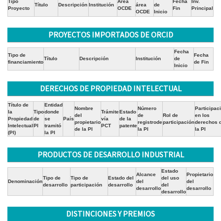
Tipo
Área
Fecha
Inv.
Título
Descripción
Institución
área
de
Proyecto
OCDE
Fin
Principal
OCDE
Inicio
PROYECTOS IMPORTADOS DE ORCID
Fecha
Tipo de
Fecha
Título
Descripción
Institución
de
financiamiento
de Fin
Inicio
DERECHOS DE PROPIEDAD INTELECTUAL
Título de
Entidad
Nombre
Número
Participac
la
Tipo
donde
Trámite
Estado
del
de
Rol de
en los
Propiedad
de
se
País
vía
de la
propietario
registrode
participación
derechos 
Intelectual
PI
tramitó
PCT
patente
de la PI
la PI
la PI
(PI)
la PI
PRODUCTOS DE DESARROLLO INDUSTRIAL
Estado
Alcance
Propietario
Tipo de
Tipo de
Estado del
del uso
Denominación
del
del
desarrollo
participación
desarrollo
del
desarrollo
desarrollo
desarrollo
DISTINCIONES Y PREMIOS