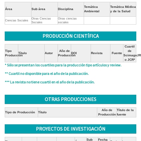
Temática
Temática Médica
Área
Sub área
Disciplina
Ambiental
y de la Salud
Otras Ciencias
Otras ciencias
Ciencias Sociales
Sociales
sociales
PRODUCCIÓN CIENTÍFICA
Cuartil
Tipo
Año de
de
Título
Autor
DOI
Revista
Fuente
Producción
Producción
ScimagoJR
o JCR*
* Sólo se presentan los cuartiles para la producción tipo artículos y review.
** Cuartil no disponible para el año de la publicación.
*** La revista no tiene cuartil en el año de la publicación.
OTRAS PRODUCCIONES
Año de
Título de la
Tipo de Producción
Título
Producción
fuente
PROYECTOS DE INVESTIGACIÓN
Sub
Fecha