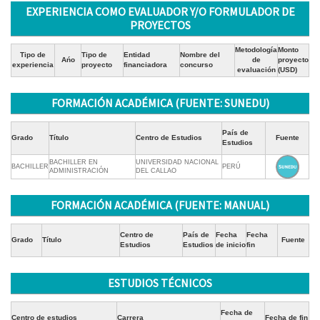
EXPERIENCIA COMO EVALUADOR Y/O FORMULADOR DE
PROYECTOS
Metodología
Monto
Tipo de
Tipo de
Entidad
Nombre del
Ańo
de
proyecto
experiencia
proyecto
financiadora
concurso
evaluación
(USD)
FORMACIÓN ACADÉMICA (FUENTE: SUNEDU)
País de
Grado
Título
Centro de Estudios
Fuente
Estudios
BACHILLER EN
UNIVERSIDAD NACIONAL
BACHILLER
PERÚ
ADMINISTRACIÓN
DEL CALLAO
FORMACIÓN ACADÉMICA (FUENTE: MANUAL)
Centro de
País de
Fecha
Fecha
Grado
Título
Fuente
Estudios
Estudios
de inicio
fin
ESTUDIOS TÉCNICOS
Fecha de
Centro de estudios
Carrera
Fecha de fin