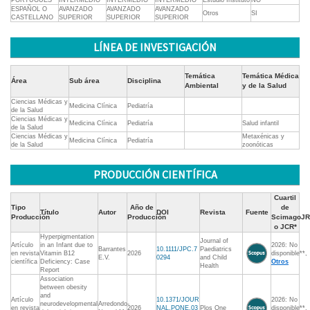
PORTUGUES
INTERMEDIO
INTERMEDIO
INTERMEDIO
Estudio Instituto
NO
ESPAÑOL O
AVANZADO
AVANZADO
AVANZADO
Otros
SI
CASTELLANO
SUPERIOR
SUPERIOR
SUPERIOR
LÍNEA DE INVESTIGACIÓN
Temática
Temática Médica
Área
Sub área
Disciplina
Ambiental
y de la Salud
Ciencias Médicas y
Medicina Clínica
Pediatría
de la Salud
Ciencias Médicas y
Medicina Clínica
Pediatría
Salud infantil
de la Salud
Ciencias Médicas y
Metaxénicas y
Medicina Clínica
Pediatría
de la Salud
zoonóticas
PRODUCCIÓN CIENTÍFICA
Cuartil
Tipo
Año de
de
Título
Autor
DOI
Revista
Fuente
Producción
Producción
ScimagoJR
o JCR*
Hyperpigmentation
Journal of
Artículo
in an Infant due to
2026: No
Barrantes
10.1111/JPC.7
Paediatrics
en revista
Vitamin B12
2026
disponible**,
E.V.
0294
and Child
científica
Deficiency: Case
Otros
Health
Report
Association
between obesity
and
Artículo
10.1371/JOUR
2026: No
neurodevelopmental
Arredondo-
en revista
2026
NAL.PONE.03
Plos One
disponible**,