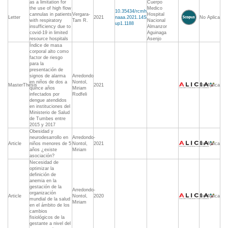
as a limitation for
Cuerpo
the use of high flow
Medico
10.35434/rcmh
cannulas in patients
Vergara-
Hospital
Letter
2021
naaa.2021.14S
No Aplica
with respiratory
Tam R.
Nacional
up1.1188
insufficiency due to
Almanzor
covid-19 in limited
Aguinaga
resource hospitals
Asenjo
Índice de masa
corporal alto como
factor de riesgo
para la
presentación de
signos de alarma
Arredondo
en niños de dos a
Nontol,
MasterThesis
2021
No Aplica
quince años
Miriam
infectados por
Rodfeli
dengue atendidos
en instituciones del
Ministerio de Salud
de Tumbes entre
2015 y 2017
Obesidad y
neurodesarrollo en
Arredondo-
Article
niños menores de 5
Nontol,
2021
No Aplica
años ¿existe
Miriam
asociación?
Necesidad de
optimizar la
definición de
anemia en la
gestación de la
Arredondo-
organización
Article
Nontol,
2020
No Aplica
mundial de la salud
Miriam
en el ámbito de los
cambios
fisiológicos de la
gestante a nivel del