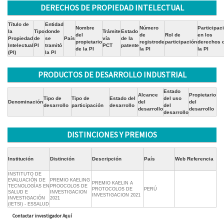
DERECHOS DE PROPIEDAD INTELECTUAL
Título de
Entidad
Nombre
Número
Participac
la
Tipo
donde
Trámite
Estado
del
de
Rol de
en los
Propiedad
de
se
País
vía
de la
propietario
registrode
participación
derechos 
Intelectual
PI
tramitó
PCT
patente
de la PI
la PI
la PI
(PI)
la PI
PRODUCTOS DE DESARROLLO INDUSTRIAL
Estado
Alcance
Propietario
Tipo de
Tipo de
Estado del
del uso
Denominación
del
del
desarrollo
participación
desarrollo
del
desarrollo
desarrollo
desarrollo
DISTINCIONES Y PREMIOS
Institución
Distinción
Descripción
País
Web Referencia
INSTITUTO DE
EVALUACIÓN DE
PREMIO KAELING
PREMIO KAELIN A
TECNOLOGÍAS EN
PROOCOLOS DE
PROTOCOLOS DE
PERÚ
SALUD E
INVESTIGACION
INVESTIGACION 2021
INVESTIGACIÓN
2021
(IETSI) - ESSALUD
Contactar investigador Aquí