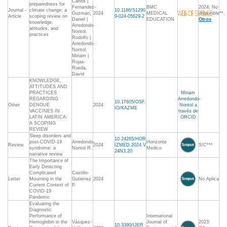
Carlos |
preparedness for
Fernandez-
BMC
2024: No
Journal -
climate change: a
10.1186/S1290
Guzman,
2024
MEDICAL
disponible**,
Article
scoping review on
9-024-05629-2
Daniel |
EDUCATION
Otros
knowledge,
Arredondo-
attitudes, and
Nontol,
practices
Rodolfo |
Arredondo-
Nontol,
Miriam |
Rojas-
Rueda,
David
KNOWLEDGE,
ATTITUDES AND
PRACTICES
Miriam
REGARDING
Arredondo-
10.17605/OSF.
Other
DENGUE
2024
Nontol a
IO/KAZME
VACCINES IN
través de
LATIN AMERICA:
ORCID
A SCOPING
REVIEW
Sleep disorders and
10.24265/HOR
post-COVID-19
Arredondo-
Horizonte
Review
2024
IZMED.2024.V
S/C***
syndrome: a
Nontol R.
Medico
24N3.20
narrative review
The Importance of
Early Detecting
Complicated
Castillo-
Letter
Mourning in the
Gutierrez
2024
No Aplica
Current Context of
P.
COVID-19
Pandemic
Evaluating the
Diagnostic
Performance of
International
Hemoglobin in the
Vásquez-
Journal of
2023:
10.3390/IJER