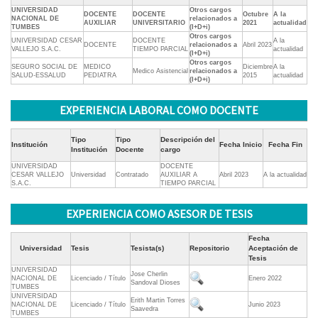
UNIVERSIDAD
Otros cargos
DOCENTE
DOCENTE
Octubre
A la
NACIONAL DE
relacionados a
AUXILIAR
UNIVERSITARIO
2021
actualidad
TUMBES
(I+D+i)
Otros cargos
UNIVERSIDAD CESAR
DOCENTE
A la
DOCENTE
relacionados a
Abril 2023
VALLEJO S.A.C.
TIEMPO PARCIAL
actualidad
(I+D+i)
Otros cargos
SEGURO SOCIAL DE
MEDICO
Diciembre
A la
Medico Asistencial
relacionados a
SALUD-ESSALUD
PEDIATRA
2015
actualidad
(I+D+i)
EXPERIENCIA LABORAL COMO DOCENTE
Tipo
Tipo
Descripción del
Institución
Fecha Inicio
Fecha Fin
Institución
Docente
cargo
UNIVERSIDAD
DOCENTE
CESAR VALLEJO
Universidad
Contratado
AUXILIAR A
Abril 2023
A la actualidad
S.A.C.
TIEMPO PARCIAL
EXPERIENCIA COMO ASESOR DE TESIS
Fecha
Universidad
Tesis
Tesista(s)
Repositorio
Aceptación de
Tesis
UNIVERSIDAD
Jose Cherlin
NACIONAL DE
Licenciado / Título
Enero 2022
Sandoval Dioses
TUMBES
UNIVERSIDAD
Erith Martin Torres
NACIONAL DE
Licenciado / Título
Junio 2023
Saavedra
TUMBES