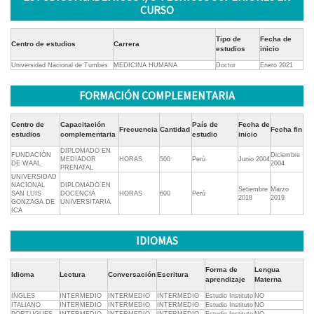
CURSO
Tipo de
Fecha de
Centro de estudios
Carrera
estudios
inicio
Universidad Nacional de Tumbes
MEDICINA HUMANA
Doctor
Enero 2021
FORMACIÓN COMPLEMENTARIA
Centro de
Capacitación
País de
Fecha de
Frecuencia
Cantidad
Fecha fin
estudios
complementaria
estudio
inicio
DIPLOMADO EN
FUNDACIÓN
Diciembre
MEDIADOR
HORAS
500
Perú
Junio 2004
DE WAAL
2004
PRENATAL
UNIVERSIDAD
NACIONAL
DIPLOMADO EN
Setiembre
Marzo
SAN LUIS
DOCENCIA
HORAS
600
Perú
2018
2019
GONZAGA DE
UNIVERSITARIA
ICA
IDIOMAS
Forma de
Lengua
Idioma
Lectura
Conversación
Escritura
aprendizaje
Materna
INGLES
INTERMEDIO
INTERMEDIO
INTERMEDIO
Estudio Instituto
NO
ITALIANO
INTERMEDIO
INTERMEDIO
INTERMEDIO
Estudio Instituto
NO