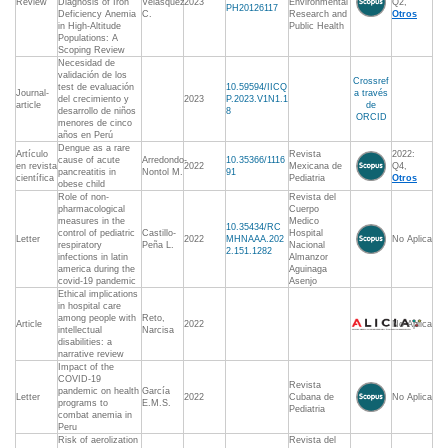
Review
Diagnosis of Iron
Velásquez
2023
Environmental
Q2,
PH20126117
Deficiency Anemia
C.
Research and
Otros
in High-Altitude
Public Health
Populations: A
Scoping Review
Necesidad de
validación de los
Crossref
test de evaluación
10.59594/IICQ
Journal-
a través
del crecimiento y
2023
P.2023.V1N1.1
article
de
desarrollo de niños
8
ORCID
menores de cinco
años en Perú
Dengue as a rare
Artículo
Revista
2022:
cause of acute
Arredondo-
10.35366/1116
en revista
2022
Mexicana de
Q4,
pancreatitis in
Nontol M.
91
científica
Pediatria
Otros
obese child
Role of non-
Revista del
pharmacological
Cuerpo
measures in the
Medico
10.35434/RC
control of pediatric
Castillo-
Hospital
Letter
2022
MHNAAA.202
No Aplica
respiratory
Peña L.
Nacional
2.151.1282
infections in latin
Almanzor
america during the
Aguinaga
covid-19 pandemic
Asenjo
Ethical implications
in hospital care
among people with
Reto,
Article
2022
No Aplica
intellectual
Narcisa
disabilities: a
narrative review
Impact of the
COVID-19
Revista
pandemic on health
García
Letter
2022
Cubana de
No Aplica
programs to
E.M.S.
Pediatria
combat anemia in
Peru
Risk of aerolization
Revista del