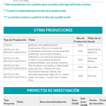
mar y en altura
* Sólo se presentan los cuartiles para la producción tipo artículos y review.
** Cuartil no disponible para el año de la publicación.
*** La revista no tiene cuartil en el año de la publicación.
OTRAS PRODUCCIONES
Año de
Título de la
Tipo de Producción
Título
Producción
fuente
OTROS
MANUAL DE EMBRIOLOGIA
2020
Implicancias éticas en la atención
ARTÍCULO EN
HORIZONTE
hospitalaria a personas con discapacidad
2022
REVISTA CIENTÍFICA
MEDICO
intelectual: una revisión narrativa
Adherencia a la atención prenatal en el
ARTÍCULO EN
Horizonte
contexto sociocultural de países
2023
REVISTA CIENTÍFICA
Medico
subdesarrollados: una revisión narrativa
ARTÍCULO EN
Onicomadesis secundaria a enfermedad
2025
Biomedica
REVISTA CIENTÍFICA
mano pie boca :informe de caso
Association between obesity and
ARTÍCULO EN
neurodevelopmental delay risk in children
2026
Plos one
REVISTA CIENTÍFICA
under five years: A study from Tumbes,
Peru
PROYECTOS DE INVESTIGACIÓN
Sub
Tipo
Área
Fecha
Fech
Título
Descripción
Institución
área
Proyecto
OCDE
de Inicio
Fin
OCDE