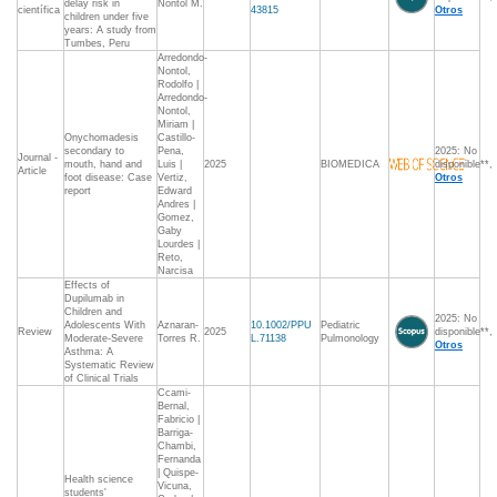
delay risk in
Nontol M.
científica
43815
Otros
children under five
years: A study from
Tumbes, Peru
Arredondo-
Nontol,
Rodolfo |
Arredondo-
Nontol,
Miriam |
Onychomadesis
Castillo-
secondary to
Pena,
2025: No
Journal -
mouth, hand and
Luis |
2025
BIOMEDICA
disponible**,
Article
foot disease: Case
Vertiz,
Otros
report
Edward
Andres |
Gomez,
Gaby
Lourdes |
Reto,
Narcisa
Effects of
Dupilumab in
Children and
2025: No
Adolescents With
Aznaran-
10.1002/PPU
Pediatric
Review
2025
disponible**,
Moderate-Severe
Torres R.
L.71138
Pulmonology
Otros
Asthma: A
Systematic Review
of Clinical Trials
Ccami-
Bernal,
Fabricio |
Barriga-
Chambi,
Fernanda
| Quispe-
Health science
Vicuna,
students'