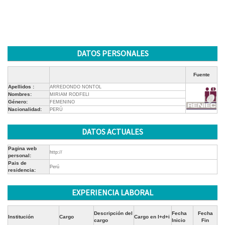
DATOS PERSONALES
Fuente
Apellidos :
ARREDONDO NONTOL
Nombres:
MIRIAM RODFELI
Género:
FEMENINO
Nacionalidad:
PERÚ
DATOS ACTUALES
Pagina web
http://
personal:
Pais de
Perú
residencia:
EXPERIENCIA LABORAL
Descripción del
Fecha
Fecha
Institución
Cargo
Cargo en I+d+i
cargo
Inicio
Fin