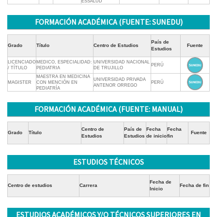
ESSALUD
FORMACIÓN ACADÉMICA (FUENTE: SUNEDU)
País de
Grado
Título
Centro de Estudios
Fuente
Estudios
LICENCIADO
MEDICO, ESPECIALIDAD:
UNIVERSIDAD NACIONAL
PERÚ
/ TÍTULO
PEDIATRIA
DE TRUJILLO
MAESTRA EN MEDICINA
UNIVERSIDAD PRIVADA
MAGISTER
CON MENCIÓN EN
PERÚ
ANTENOR ORREGO
PEDIATRÍA
FORMACIÓN ACADÉMICA (FUENTE: MANUAL)
Centro de
País de
Fecha
Fecha
Grado
Título
Fuente
Estudios
Estudios
de inicio
fin
ESTUDIOS TÉCNICOS
Fecha de
Centro de estudios
Carrera
Fecha de fin
Inicio
ESTUDIOS ACADÉMICOS Y/O TÉCNICOS SUPERIORES EN