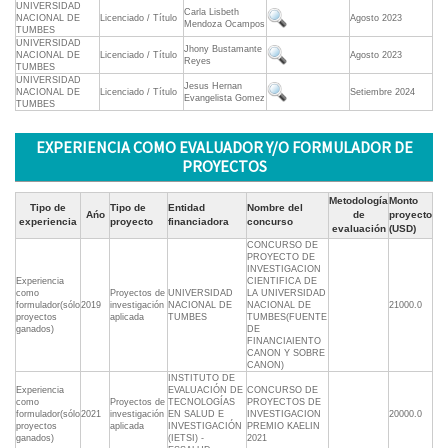
UNIVERSIDAD
Carla Lisbeth
NACIONAL DE
Licenciado / Título
Agosto 2023
Mendoza Ocampos
TUMBES
UNIVERSIDAD
Jhony Bustamante
NACIONAL DE
Licenciado / Título
Agosto 2023
Reyes
TUMBES
UNIVERSIDAD
Jesus Hernan
NACIONAL DE
Licenciado / Título
Setiembre 2024
Evangelista Gomez
TUMBES
EXPERIENCIA COMO EVALUADOR Y/O FORMULADOR DE
PROYECTOS
Metodología
Monto
Tipo de
Tipo de
Entidad
Nombre del
Ańo
de
proyecto
experiencia
proyecto
financiadora
concurso
evaluación
(USD)
CONCURSO DE
PROYECTO DE
INVESTIGACION
Experiencia
CIENTIFICA DE
como
Proyectos de
UNIVERSIDAD
LA UNIVERSIDAD
formulador(sólo
2019
investigación
NACIONAL DE
NACIONAL DE
21000.0
proyectos
aplicada
TUMBES
TUMBES(FUENTE
ganados)
DE
FINANCIAIENTO
CANON Y SOBRE
CANON)
INSTITUTO DE
Experiencia
EVALUACIÓN DE
CONCURSO DE
como
Proyectos de
TECNOLOGÍAS
PROYECTOS DE
formulador(sólo
2021
investigación
EN SALUD E
INVESTIGACION
20000.0
proyectos
aplicada
INVESTIGACIÓN
PREMIO KAELIN
ganados)
(IETSI) -
2021