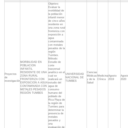
Objetivo:
Evaluar la
morbilidad de
la población
infantil menor
de cinco años
residente en
una zona rural
fronteriza con
exposición a
agua
contaminada
con metales
pesados de la
región
Tumbes.
Método:
MORBILIDAD EN
Estudio de
POBLACION
corte
INFANTIL
trasversal
RESIDENTE DE UNA
analítico en el
Ciencias
Proyectos
UNIVERSIDAD
ZONA RURAL
cual se
Médicas
Medicina
Agosto
Agost
de
NACIONAL DE
FRONTERIZA CON
realizará un
y de la
Clínica
2019
2020
investigación
TUMBES
EXPOSICION A AGUA
estudio del
Salud
CONTAMINADA CON
agua de
METALES PESADOS
consumo
REGIÓN TUMBES
humano del
poblado de
Rica Playa de
la región de
Tumbes para
determinar la
presencia de
metales
pesados y
una
evaluación de