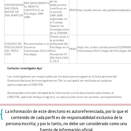
de las
RECONOCIMIENTO
UNIVERSIDAD
publicaciones
AL MÉRITO
NACIONAL
científicas en
CIENTÍFICO en
PERÚ
http://sisbib.unmsm.edu.pe/bibvirtual/pub
MAYOR DE
el período
Psicología 1990-
SAN MARCOS
1990-1998
1998
registradas en
el Consejo
Superior de
Investigaciones
de la UNMSM.
Premio anual a
la actividad
COLEGIO DE
Reconocimiento a la
profesional del
PSICOLOGOS
Docencia
Psicólogo en el
https://es.scribd.com/document/322258508/
PERÚ
DEL PERU-
Universitaria 2014 en
Perú.
Universitaria-2014-Colegio-de-Psicologos-de
CDN
Psicología
Resolución N°
050-2014-CDN-
C.PS.P
Contactar investigador Aquí
Los investigadores son responsables por los datos que consignen en la ficha personal del
Directorio Nacional de Investigadores en CTeI, la cual podrá ser verificada en cualquier
oportunidad por el CONCYTEC.
De comprobarse fraude o falsedad de la información y/o los documentos adjuntados, el
CONCYTEC, podrá dar de baja el registro, sin perjuicio de iniciar las acciones, correspondientes.
{
La información de este directorio es autoreferenciada, por lo que el
contenido de cada perfil es de responsabilidad exclusiva de la
persona inscrita; y por lo tanto, no debe ser considerado como una
fuente de información oficial.