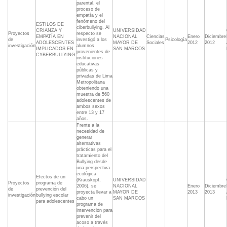
parental, el
proceso de
empatía y el
fenómeno del
ESTILOS DE
ciberbullying, Al
CRIANZA Y
UNIVERSIDAD
Proyectos
respecto se
EMPATÍA EN
NACIONAL
Ciencias
Enero
Diciembre
de
investigó a los
Psicología
ADOLESCENTES
MAYOR DE
Sociales
2012
2012
investigación
alumnos
IMPLICADOS EN
SAN MARCOS
provenientes de
CYBERBULLYING
instituciones
educativas
públicas y
privadas de Lima
Metropolitana
obteniendo una
muestra de 560
adolescentes de
ambos sexos
entre 13 y 17
años.
Frente a la
necesidad de
generar
alternativas
prácticas para el
tratamiento del
Bullying desde
una perspectiva
ecológica
Efectos de un
(Krauskopf,
UNIVERSIDAD
Proyectos
programa de
2006), se
NACIONAL
Enero
Diciembre
de
prevención del
proyecta llevar a
MAYOR DE
2013
2013
investigación
bullying escolar
cabo un
SAN MARCOS
para adolescentes
programa de
intervención para
prevenir del
acoso a través