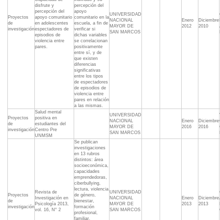
disfrute y
percepción del
percepción del
apoyo
UNIVERSIDAD
Proyectos
apoyo comunitario
comunitario en la
NACIONAL
Enero
Diciembre
de
en adolescentes
escuela, a fin de
MAYOR DE
2012
2010
investigación
espectadores de
verificar si
SAN MARCOS
episodios de
dichas variables
violencia entre
se correlacionan
pares.
positivamente
entre sí, y de
que existen
diferencias
significativas
entre los tipos
de espectadores
de episodios de
violencia entre
pares en relación
a las mismas.
Salud mental
UNIVERSIDAD
Proyectos
positiva en
NACIONAL
Enero
Diciembre
de
estudiantes del
MAYOR DE
2016
2016
investigación
Centro Pre
SAN MARCOS
UNMSM
Se publican
investigaciones
en 13 rubros
distintos: área
socioeconómica,
capacidades
emprendedoras,
ciberbullying,
lectura, violencia
Revista de
UNIVERSIDAD
Proyectos
de género,
Investigación en
NACIONAL
Enero
Diciembre
de
bienestar,
Psicología 2013,
MAYOR DE
2013
2013
investigación
formación
vol. 16, N° 2
SAN MARCOS
profesional,
familiar,