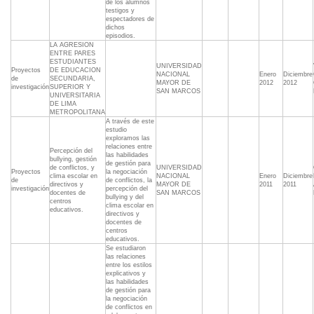
de los alumnos
testigos y
espectadores de
dichos
episodios.
LA AGRESION
ENTRE PARES
ESTUDIANTES
UNIVERSIDAD
Proyectos
DE EDUCACION
NACIONAL
Enero
Diciembre
de
SECUNDARIA,
MAYOR DE
2012
2012
investigación
SUPERIOR Y
SAN MARCOS
UNIVERSITARIA
DE LIMA
METROPOLITANA
A través de este
estudio
exploramos las
relaciones entre
Percepción del
las habilidades
bullying, gestión
de gestión para
de conflictos, y
UNIVERSIDAD
Proyectos
la negociación
clima escolar en
NACIONAL
Enero
Diciembre
de
de conflictos, la
directivos y
MAYOR DE
2011
2011
investigación
percepción del
docentes de
SAN MARCOS
bullying y del
centros
clima escolar en
educativos.
directivos y
docentes de
centros
educativos.
Se estudiaron
las relaciones
entre los estilos
explicativos y
las habilidades
de gestión para
la negociación
de conflictos en