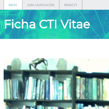
INICIO
GUÍA CALIFICACIÓN
RENACYT
Ficha CTI Vitae