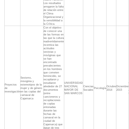
Los resultados
arrogaron la falta
de relación entre
el Clima
Organizacional y
la sensibilidad a
la Crítica.
Con el objetivo
de conocer una
de las formas en
las que la cultura
inadvertidamente
incentiva las
actitudes
sexistas y
misóginas que
se han
encontrado
prevalecientes
en los hombres
que cometen
feminicidio, se
Sexismo,
recopilaron y
misoginia y
estudiaron
UNIVERSIDAD
Proyectos
estereotipos de la
alrededor de 27
NACIONAL
Ciencias
Octubre
Diciembre
de
mujer y de género
Psicología
documentos
MAYOR DE
Sociales
2014
2015
investigación
en las coplas del
(entre
SAN MARCOS
carnaval de
cancioneros y
Cajamarca
recopilaciones
de coplas
entonadas
durante las
fechas de
carnaval en la
ciudad de
Cajamarca) que
datan de tres