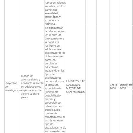
representaciones
sociales, estilos
parnetales,
sexualidad,
informática y
experiencia
artística.
Se examinarán
la relación entre
los modos de
afrontamiento y
la conducta
resiliente en
adolescentes
espectadores de
violencia entre
pares en
ambientes
educativos,
indagando si los
tipos de
Modos de
espectadores
afrontamiento y
reconocidos por
UNIVERSIDAD
Proyectos
conducta resilente
la literatura
NACIONAL
Enero
Diciembre
de
en adolescentes
especializada
MAYOR DE
2008
2008
investigación
expectadores de
(indiferente,
SAN MARCOS
violencia entre
culpabilizado,
pares
amoral y
prosocial) se
diferencian en
cuanto a los
modos de
afrontamiento al
estrés en este
tipo de
situaciones, y si,
en promedio, se