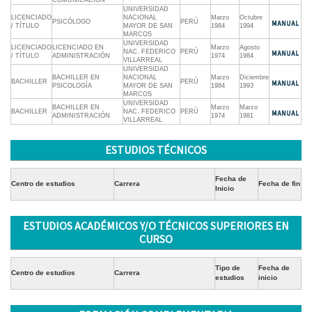
COMUNICACIÓN
UNIVERSIDAD
LICENCIADO
NACIONAL
Marzo
Octubre
PSICÓLOGO
PERÚ
/ TÍTULO
MAYOR DE SAN
1984
1994
MARCOS
UNIVERSIDAD
LICENCIADO
LICENCIADO EN
Marzo
Agosto
NAC. FEDERICO
PERÚ
/ TÍTULO
ADMINISTRACIÓN
1974
1984
VILLARREAL
UNIVERSIDAD
BACHILLER EN
NACIONAL
Marzo
Diciembre
BACHILLER
PERÚ
PSICOLOGÍA
MAYOR DE SAN
1984
1993
MARCOS
UNIVERSIDAD
BACHILLER EN
Marzo
Marzo
BACHILLER
NAC. FEDERICO
PERÚ
ADMINISTRACIÓN
1974
1981
VILLARREAL
ESTUDIOS TÉCNICOS
Fecha de
Centro de estudios
Carrera
Fecha de fin
Inicio
ESTUDIOS ACADÉMICOS Y/O TÉCNICOS SUPERIORES EN
CURSO
Tipo de
Fecha de
Centro de estudios
Carrera
estudios
inicio