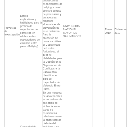
adolescentes
espectadores de
bullying, con el
objetivo general
de precisarlos y,
Estilos
en adelante,
explicativos y
proponer
habilidades para la
alternativas de
gestión de
UNIVERSIDAD
Proyectos
prevención de
negociación de
NACIONAL
Enero
Diciembre
de
este problema.
conflictos en
MAYOR DE
2010
2010
investigación
Para la
adolescentes
SAN MARCOS
obtención de
espectadores de
datos se utilizó:
violencia entre
el Cuestionario
pares (Bullying)
de Estilos
Atributivos, el
Test de
Habilidades para
la Gestión en la
Negociación de
Conflictos y la
Escala para
Identificar el
Tipo de
Espectador de
Violencia Entre
Pares.
En una muestra
de adolescentes
espectadores de
episodios de
violencia entre
pares se
estudian las
relaciones entre
la capacidad de
disfrute del
Capacidad de
individuo y su