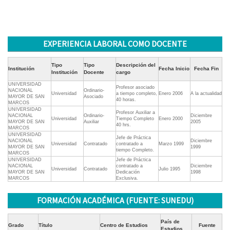
EXPERIENCIA LABORAL COMO DOCENTE
Tipo
Tipo
Descripción del
Institución
Fecha Inicio
Fecha Fin
Institución
Docente
cargo
UNIVERSIDAD
Profesor asociado
NACIONAL
Ordinario-
Universidad
a tiempo completo,
Enero 2006
A la actualidad
MAYOR DE SAN
Asociado
40 horas.
MARCOS
UNIVERSIDAD
Profesor Auxiliar a
NACIONAL
Ordinario-
Diciembre
Universidad
Tiempo Completo
Enero 2000
MAYOR DE SAN
Auxiliar
2005
40 hrs.
MARCOS
UNIVERSIDAD
Jefe de Práctica
NACIONAL
Diciembre
Universidad
Contratado
contratado a
Marzo 1999
MAYOR DE SAN
1999
tiempo Completo.
MARCOS
UNIVERSIDAD
Jefe de Práctica
NACIONAL
contratado a
Diciembre
Universidad
Contratado
Julio 1995
MAYOR DE SAN
Dedicación
1998
MARCOS
Exclusiva.
FORMACIÓN ACADÉMICA (FUENTE: SUNEDU)
País de
Grado
Título
Centro de Estudios
Fuente
Estudios