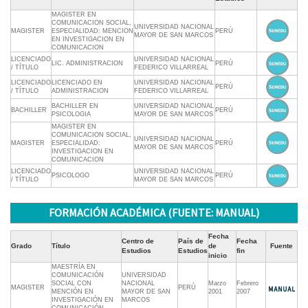
MAGISTER EN
COMUNICACION SOCIAL,
UNIVERSIDAD NACIONAL
MAGISTER
ESPECIALIDAD: MENCION
PERÚ
MAYOR DE SAN MARCOS
EN INVESTIGACION EN
COMUNICACION
LICENCIADO
UNIVERSIDAD NACIONAL
LIC. ADMINISTRACION
PERÚ
/ TÍTULO
FEDERICO VILLARREAL
LICENCIADO
LICENCIADO EN
UNIVERSIDAD NACIONAL
PERÚ
/ TÍTULO
ADMINISTRACION
FEDERICO VILLARREAL
BACHILLER EN
UNIVERSIDAD NACIONAL
BACHILLER
PERÚ
PSICOLOGIA
MAYOR DE SAN MARCOS
MAGISTER EN
COMUNICACION SOCIAL,
UNIVERSIDAD NACIONAL
MAGISTER
ESPECIALIDAD:
PERÚ
MAYOR DE SAN MARCOS
INVESTIGACION EN
COMUNICACION
LICENCIADO
UNIVERSIDAD NACIONAL
PSICOLOGO
PERÚ
/ TÍTULO
MAYOR DE SAN MARCOS
FORMACIÓN ACADÉMICA (FUENTE: MANUAL)
Fecha
Centro de
País de
Fecha
Grado
Título
de
Fuente
Estudios
Estudios
fin
inicio
MAESTRÍA EN
COMUNICACIÓN
UNIVERSIDAD
SOCIAL CON
NACIONAL
Marzo
Febrero
MAGISTER
PERÚ
MENCIÓN EN
MAYOR DE SAN
2001
2007
INVESTIGACIÓN EN
MARCOS