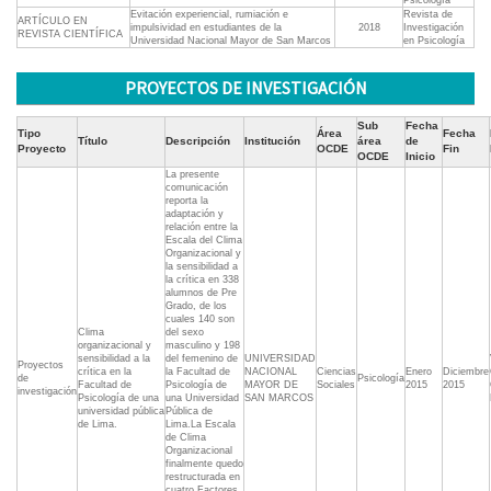
Psicología
Evitación experiencial, rumiación e
Revista de
ARTÍCULO EN
impulsividad en estudiantes de la
2018
Investigación
REVISTA CIENTÍFICA
Universidad Nacional Mayor de San Marcos
en Psicología
PROYECTOS DE INVESTIGACIÓN
Sub
Fecha
Tipo
Área
Fecha
Título
Descripción
Institución
área
de
Proyecto
OCDE
Fin
OCDE
Inicio
La presente
comunicación
reporta la
adaptación y
relación entre la
Escala del Clima
Organizacional y
la sensibilidad a
la crítica en 338
alumnos de Pre
Grado, de los
cuales 140 son
Clima
del sexo
organizacional y
masculino y 198
sensibilidad a la
del femenino de
UNIVERSIDAD
Proyectos
crítica en la
la Facultad de
NACIONAL
Ciencias
Enero
Diciembre
de
Psicología
Facultad de
Psicología de
MAYOR DE
Sociales
2015
2015
investigación
Psicología de una
una Universidad
SAN MARCOS
universidad pública
Pública de
de Lima.
Lima.La Escala
de Clima
Organizacional
finalmente quedo
restructurada en
cuatro Factores.