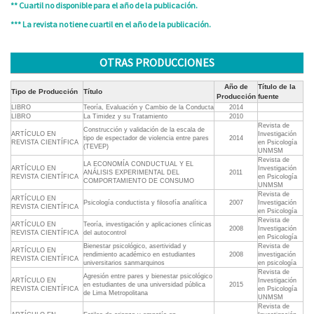
** Cuartil no disponible para el año de la publicación.
*** La revista no tiene cuartil en el año de la publicación.
OTRAS PRODUCCIONES
Año de
Título de la
Tipo de Producción
Título
Producción
fuente
LIBRO
Teoría, Evaluación y Cambio de la Conducta
2014
LIBRO
La Timidez y su Tratamiento
2010
Revista de
Construcción y validación de la escala de
ARTÍCULO EN
Investigación
tipo de espectador de violencia entre pares
2014
REVISTA CIENTÍFICA
en Psicología
(TEVEP)
UNMSM
Revista de
LA ECONOMÍA CONDUCTUAL Y EL
ARTÍCULO EN
Investigación
ANÁLISIS EXPERIMENTAL DEL
2011
REVISTA CIENTÍFICA
en Psicología
COMPORTAMIENTO DE CONSUMO
UNMSM
Revista de
ARTÍCULO EN
Psicología conductista y filosofía analítica
2007
Investigación
REVISTA CIENTÍFICA
en Psicología
Revista de
ARTÍCULO EN
Teoría, investigación y aplicaciones clínicas
2008
Investigación
REVISTA CIENTÍFICA
del autocontrol
en Psicología
Bienestar psicológico, asertividad y
Revista de
ARTÍCULO EN
rendimiento académico en estudiantes
2008
investigación
REVISTA CIENTÍFICA
universitarios sanmarquinos
en psicología
Revista de
Agresión entre pares y bienestar psicológico
ARTÍCULO EN
Investigación
en estudiantes de una universidad pública
2015
REVISTA CIENTÍFICA
en Psicología
de Lima Metropolitana
UNMSM
Revista de