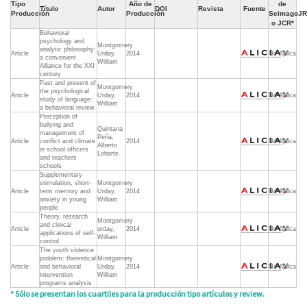
Tipo
Año de
de
Título
Autor
DOI
Revista
Fuente
Producción
Producción
ScimagoJR
o JCR*
Behavioral
psychology and
Montgomery
analytic philosophy:
Article
Urday,
2014
No Aplica
a convenient
William
Alliance for the XXI
century
Past and present of
Montgomery
the psychological
Article
Urday,
2014
No Aplica
study of language:
William
a behavioral review
Perception of
bullying and
Quintana
management of
Peña,
Article
conflict and climate
2014
No Aplica
Alberto
in school officers
Loharte
and teachers
schools
Supplementary
stimulation, short-
Montgomery
Article
term memory and
Urday,
2014
No Aplica
anxiety in young
William
people
Theory, research
Montgomery
and clinical
Article
urday,
2014
No Aplica
applications of self-
William
control
The youth violence
problem: theoretical
Montgomery
Article
and behavioral
Urday,
2014
No Aplica
intervention
William
programs analysis
* Sólo se presentan los cuartiles para la producción tipo artículos y review.