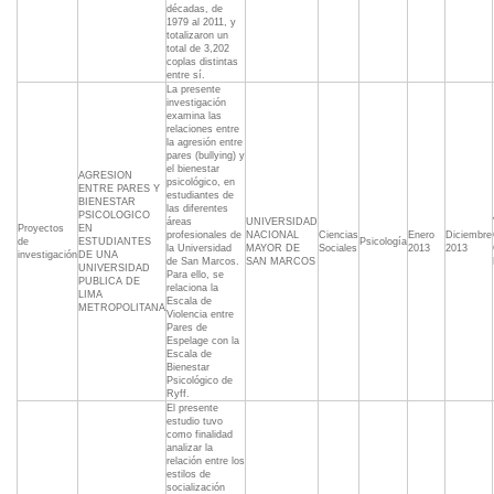
décadas, de
1979 al 2011, y
totalizaron un
total de 3,202
coplas distintas
entre sí.
La presente
investigación
examina las
relaciones entre
la agresión entre
pares (bullying) y
el bienestar
AGRESION
psicológico, en
ENTRE PARES Y
estudiantes de
BIENESTAR
las diferentes
PSICOLOGICO
áreas
UNIVERSIDAD
Proyectos
EN
profesionales de
NACIONAL
Ciencias
Enero
Diciembre
de
ESTUDIANTES
Psicología
la Universidad
MAYOR DE
Sociales
2013
2013
investigación
DE UNA
de San Marcos.
SAN MARCOS
UNIVERSIDAD
Para ello, se
PUBLICA DE
relaciona la
LIMA
Escala de
METROPOLITANA
Violencia entre
Pares de
Espelage con la
Escala de
Bienestar
Psicológico de
Ryff.
El presente
estudio tuvo
como finalidad
analizar la
relación entre los
estilos de
socialización