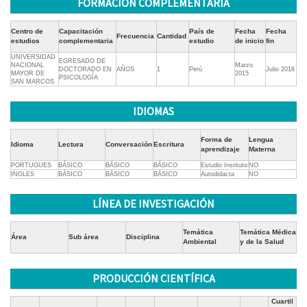
FORMACIÓN COMPLEMENTARIA
Centro de
Capacitación
País de
Fecha
Fecha
Frecuencia
Cantidad
estudios
complementaria
estudio
de inicio
fin
UNIVERSIDAD
EGRESADO DE
NACIONAL
Marzo
DOCTORADO EN
AÑOS
1
Perú
Julio 2018
MAYOR DE
2015
PSICOLOGÍA
SAN MARCOS
IDIOMAS
Forma de
Lengua
Idioma
Lectura
Conversación
Escritura
aprendizaje
Materna
PORTUGUES
BÁSICO
BÁSICO
BÁSICO
Estudio Instituto
NO
INGLES
BÁSICO
BÁSICO
BÁSICO
Autodidacta
NO
LÍNEA DE INVESTIGACIÓN
Temática
Temática Médica
Área
Sub área
Disciplina
Ambiental
y de la Salud
PRODUCCIÓN CIENTÍFICA
Cuartil