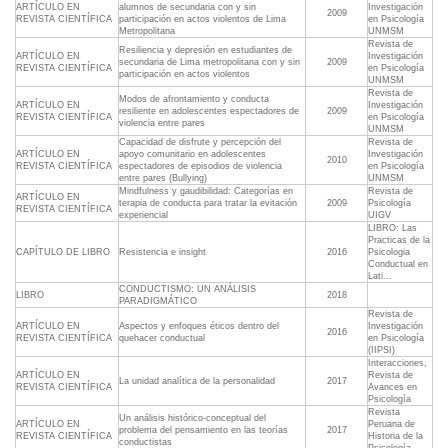
ARTÍCULO EN
alumnos de secundaria con y sin
Investigación
2009
REVISTA CIENTÍFICA
participación en actos violentos de Lima
en Psicología
Metropolitana
UNMSM
Revista de
Resiliencia y depresión en estudiantes de
ARTÍCULO EN
Investigación
secundaria de Lima metropolitana con y sin
2009
REVISTA CIENTÍFICA
en Psicología
participación en actos violentos
UNMSM
Revista de
Modos de afrontamiento y conducta
ARTÍCULO EN
Investigación
resiliente en adolescentes espectadores de
2009
REVISTA CIENTÍFICA
en Psicología
violencia entre pares
UNMSM
Capacidad de disfrute y percepción del
Revista de
ARTÍCULO EN
apoyo comunitario en adolescentes
Investigación
2010
REVISTA CIENTÍFICA
espectadores de episodios de violencia
en Psicología
entre pares (Bullying)
UNMSM
Mindfulness y gaudibilidad: Categorías en
Revista de
ARTÍCULO EN
terapia de conducta para tratar la evitación
2009
Psicología
REVISTA CIENTÍFICA
experiencial
UIGV
LIBRO: Las
Practicas de la
CAPÍTULO DE LIBRO
Resistencia e insight
2016
Psicologia
Conductual en
Lati...
CONDUCTISMO: UN ANÁLISIS
LIBRO
2018
PARADIGMÁTICO
Revista de
ARTÍCULO EN
Aspectos y enfoques éticos dentro del
Investigación
2016
REVISTA CIENTÍFICA
quehacer conductual
en Psicología
(IIPSI)
Interacciones,
ARTÍCULO EN
Revista de
La unidad analítica de la personalidad
2017
REVISTA CIENTÍFICA
Avances en
Psicología
Revista
Un análisis histórico-conceptual del
ARTÍCULO EN
Peruana de
problema del pensamiento en las teorías
2017
REVISTA CIENTÍFICA
Historia de la
conductistas