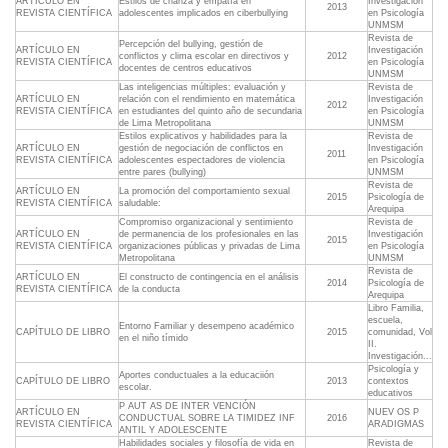
ARTÍCULO EN
Estilos de crianza y empatía en
Investigación
2013
REVISTA CIENTÍFICA
adolescentes implicados en ciberbullying
en Psicología
UNMSM
Revista de
Percepción del bullying, gestión de
ARTÍCULO EN
Investigación
conflictos y clima escolar en directivos y
2012
REVISTA CIENTÍFICA
en Psicología
docentes de centros educativos
UNMSM
Las inteligencias múltiples: evaluación y
Revista de
ARTÍCULO EN
relación con el rendimiento en matemática
Investigación
2012
REVISTA CIENTÍFICA
en estudiantes del quinto año de secundaria
en Psicología
de Lima Metropolitana
UNMSM
Estilos explicativos y habilidades para la
Revista de
ARTÍCULO EN
gestión de negociación de conflictos en
Investigación
2011
REVISTA CIENTÍFICA
adolescentes espectadores de violencia
en Psicología
entre pares (bullying)
UNMSM
Revista de
ARTÍCULO EN
La promoción del comportamiento sexual
2015
Psicología de
REVISTA CIENTÍFICA
saludable:
Arequipa
Compromiso organizacional y sentimiento
Revista de
ARTÍCULO EN
de permanencia de los profesionales en las
Investigación
2015
REVISTA CIENTÍFICA
organizaciones públicas y privadas de Lima
en Psicología
Metropolitana
UNMSM
Revista de
ARTÍCULO EN
El constructo de contingencia en el análisis
2014
Psicología de
REVISTA CIENTÍFICA
de la conducta
Arequipa
Libro Familia,
escuela,
Entorno Familiar y desempeno académico
CAPÍTULO DE LIBRO
2015
comunidad, Vol
en el niño tímido
II.
Investigación...
Psicología y
Aportes conductuales a la educaciión
CAPÍTULO DE LIBRO
2013
contextos
escolar.
educativos
P AUT AS DE INTER VENCIÓN
ARTÍCULO EN
NUEV OS P
CONDUCTUAL SOBRE LA TIMIDEZ INF
2016
REVISTA CIENTÍFICA
ARADIGMAS
ANTIL Y ADOLESCENTE
Habilidades sociales y filosofía de vida en
Revista de