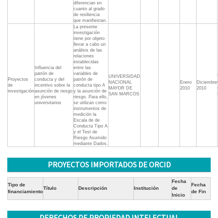
diferencian en
cuanto al grado
de resiliencia
que manifiestan.
La presente
investigación
tiene por objeto
llevar a cabo un
análisis de las
relaciones
establecidas
Influencia del
entre las
patrón de
variables de
UNIVERSIDAD
Proyectos
conducta y del
patrón de
NACIONAL
Enero
Diciembre
de
incentivo sobre la
conducta tipo A
MAYOR DE
2010
2010
investigación
asunción de riesgo
y la asunción de
SAN MARCOS
en jóvenes
riesgo. Para ello,
universitarios
se utilizan como
instrumentos de
medición la
Escala de de
Conducta Tipo A
y el Test de
Riesgo Asumido
mediante Dados.
PROYECTOS IMPORTADOS DE ORCID
Fecha
Tipo de
Fecha
Título
Descripción
Institución
de
financiamiento
de Fin
Inicio
DERECHOS DE PROPIEDAD INTELECTUAL