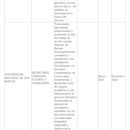
gestionar conven.
para la ejecuc. de
trabajos de
investigación a
través del
Decano.
Formulando,
ejecutando,
supervisando y
evaluando el plan
de trabajo de
acción tutorial.
Además de
Brindar
acompañamiento,
consejería y
orientación a los
estudiantes.
Coordinando con
docentes
SECRETARIO
coordinadores de
UNIVERSIDAD
COMISION
cursos para
Marzo
Diciembre
NACIONAL DE SAN
TUTORÍA Y
implementar y
2018
2018
MARTIN
CONSEJERÍA
desarrollar activ.
de soporte
académico y de
reforzamiento al
proceso formativo.
Registrando la
relación de
estudiantes
atendidos por los
docentes-tutores
con adecuada
integridad,
seguridad y
reserva de la