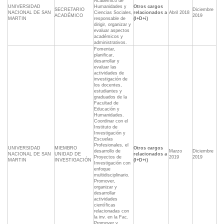
Académico de
UNIVERSIDAD
Humanidades y
Otros cargos
SECRETARIO
Diciembre
NACIONAL DE SAN
Ciencias Sociales,
relacionados a
Abril 2018
ACADÉMICO
2019
MARTIN
responsable de
(I+D+i)
dirigir, organizar y
evaluar aspectos
académicos y
administrativos.
Fomentar,
planificar,
desarrollar y
evaluar las
actividades de
investigación de
los docentes,
estudiantes y
graduados de la
Facultad de
Educación y
Humanidades.
Coordinar con el
Instituto de
Investigación y
Escuelas
Profesionales, el
UNIVERSIDAD
MIEMBRO
Otros cargos
desarrollo de
Marzo
Diciembre
NACIONAL DE SAN
UNIDAD DE
relacionados a
Proyectos de
2019
2019
MARTIN
INVESTIGACIÓN
(I+D+i)
Investigación con
enfoque
multidisciplinario.
Promover,
organizar y
desarrollar
actividades
científicas
relacionadas con
la inv. en la Fac.
Promover y