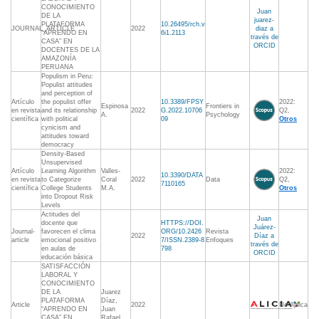
CONOCIMIENTO
Juan
DE LA
juarez-
PLATAFORMA
10.26495/rch.v
JOURNAL_ARTICLE
2022
diaz a
“APRENDO EN
6i1.2113
través de
CASA” EN
ORCID
DOCENTES DE LA
AMAZONÍA
PERUANA
Populism in Peru:
Populist attitudes
and perception of
Artículo
the populist offer
10.3389/FPSY
2022:
Espinosa
Frontiers in
en revista
and its relationship
2022
G.2022.10706
Q2,
A.
Psychology
científica
with political
09
Otros
cynicism and
attitudes toward
democracy
Density-Based
Unsupervised
Artículo
Learning Algorithm
Valles-
2022:
10.3390/DATA
en revista
to Categorize
Coral
2022
Data
Q2,
7110165
científica
College Students
M.A.
Otros
into Dropout Risk
Levels
Actitudes del
Juan
docente que
HTTPS://DOI.
Juárez-
Journal-
favorecen el clima
ORG/10.2426
Revista
2022
Díaz a
article
emocional positivo
7/ISSN.2389-8
Enfoques
través de
en aulas de
798
ORCID
educación básica
SATISFACCIÓN
LABORAL Y
CONOCIMIENTO
DE LA
Juarez
PLATAFORMA
Díaz,
Article
2022
No Aplica
“APRENDO EN
Juan
CASA” EN
Rafael