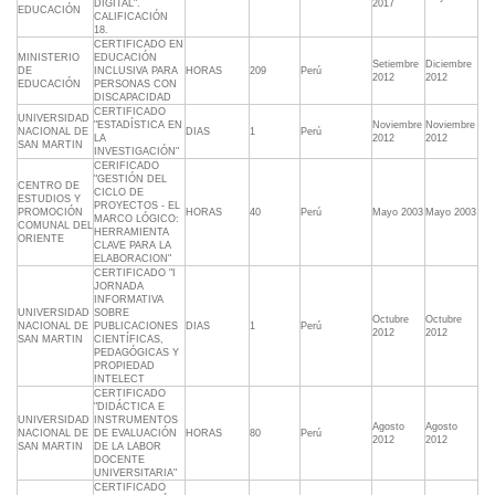
DIGITAL".
2017
EDUCACIÓN
CALIFICACIÓN
18.
CERTIFICADO EN
MINISTERIO
EDUCACIÓN
Setiembre
Diciembre
DE
INCLUSIVA PARA
HORAS
209
Perú
2012
2012
EDUCACIÓN
PERSONAS CON
DISCAPACIDAD
CERTIFICADO
UNIVERSIDAD
"ESTADÍSTICA EN
Noviembre
Noviembre
NACIONAL DE
DIAS
1
Perú
LA
2012
2012
SAN MARTIN
INVESTIGACIÓN"
CERIFICADO
"GESTIÓN DEL
CENTRO DE
CICLO DE
ESTUDIOS Y
PROYECTOS - EL
PROMOCIÓN
HORAS
40
Perú
Mayo 2003
Mayo 2003
MARCO LÓGICO:
COMUNAL DEL
HERRAMIENTA
ORIENTE
CLAVE PARA LA
ELABORACION"
CERTIFICADO "I
JORNADA
INFORMATIVA
UNIVERSIDAD
SOBRE
Octubre
Octubre
NACIONAL DE
PUBLICACIONES
DIAS
1
Perú
2012
2012
SAN MARTIN
CIENTÍFICAS,
PEDAGÓGICAS Y
PROPIEDAD
INTELECT
CERTIFICADO
"DIDÁCTICA E
UNIVERSIDAD
INSTRUMENTOS
Agosto
Agosto
NACIONAL DE
DE EVALUACIÓN
HORAS
80
Perú
2012
2012
SAN MARTIN
DE LA LABOR
DOCENTE
UNIVERSITARIA"
CERTIFICADO