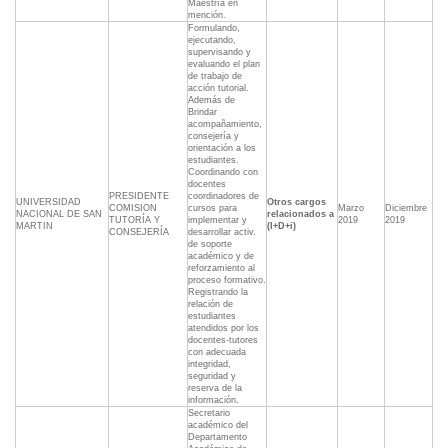
Maestría en
mención.
Formulando,
ejecutando,
supervisando y
evaluando el plan
de trabajo de
acción tutorial.
Además de
Brindar
acompañamiento,
consejería y
orientación a los
estudiantes.
Coordinando con
docentes
PRESIDENTE
coordinadores de
UNIVERSIDAD
Otros cargos
COMISION
cursos para
Marzo
Diciembre
NACIONAL DE SAN
relacionados a
TUTORÍA Y
implementar y
2019
2019
MARTIN
(I+D+i)
CONSEJERÍA
desarrollar activ.
de soporte
académico y de
reforzamiento al
proceso formativo.
Registrando la
relación de
estudiantes
atendidos por los
docentes-tutores
con adecuada
integridad,
seguridad y
reserva de la
información.
Secretario
académico del
Departamento