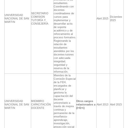
estudiantes.
Coordinando con
docentes
SECRETARIO
coordinadores de
UNIVERSIDAD
COMISION
cursos para
Diciembre
NACIONAL DE SAN
Abril 2015
TUTORÍA Y
implementar y
2015
MARTIN
CONSEJERÍA
desarrollar activ.
de soporte
académico y de
reforzamiento al
proceso formativo.
Registrando la
relación de
estudiantes
atendidos por los
docentes-tutores
con adecuada
integridad,
seguridad y
reserva de la
información.
Miembro de la
Comisión Especial
de la FEH,
encargados de
planificar y
gestiona la
capacitación del
docente
UNIVERSIDAD
MIEMBRO
Otros cargos
universitario a
NACIONAL DE SAN
CAPACITACIÓN
relacionados a
Abril 2013
Abril 2015
través de mejora
MARTIN
DOCENTE
(I+D+i)
continua y
permanente de la
enseñanza-
aprendizaje,
investigación,
proyección social