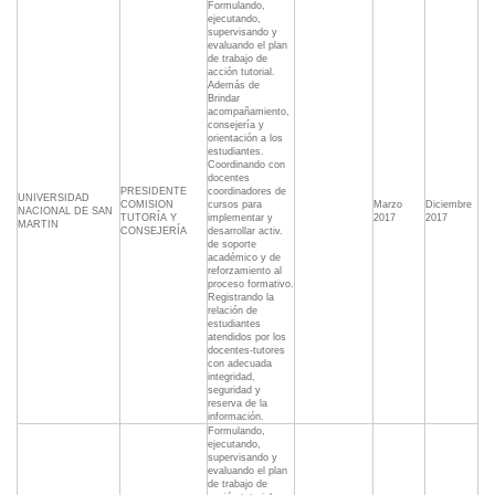
Formulando,
ejecutando,
supervisando y
evaluando el plan
de trabajo de
acción tutorial.
Además de
Brindar
acompañamiento,
consejería y
orientación a los
estudiantes.
Coordinando con
docentes
PRESIDENTE
coordinadores de
UNIVERSIDAD
COMISION
cursos para
Marzo
Diciembre
NACIONAL DE SAN
TUTORÍA Y
implementar y
2017
2017
MARTIN
CONSEJERÍA
desarrollar activ.
de soporte
académico y de
reforzamiento al
proceso formativo.
Registrando la
relación de
estudiantes
atendidos por los
docentes-tutores
con adecuada
integridad,
seguridad y
reserva de la
información.
Formulando,
ejecutando,
supervisando y
evaluando el plan
de trabajo de