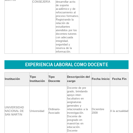
MARTIN
CONSEJERÍA
desarrollar activ.
de soporte
académico y de
reforzamiento al
proceso formativo.
Registrando la
relación de
estudiantes
atendidos por los
docentes-tutores
con adecuada
integridad,
seguridad y
reserva de la
información.
EXPERIENCIA LABORAL COMO DOCENTE
Tipo
Tipo
Descripción del
Institución
Fecha Inicio
Fecha Fin
Institución
Docente
cargo
Docente de pre
grado, brindando
apoyo inter-
facultativo en
asignaturas
generales y
UNIVERSIDAD
Ordinario-
relacionados a la
Diciembre
NACIONAL DE
Universidad
A la actualidad
Asociado
investigación.
2009
SAN MARTIN
Docente de
posgrado en
maestrías en
educación.
Docente