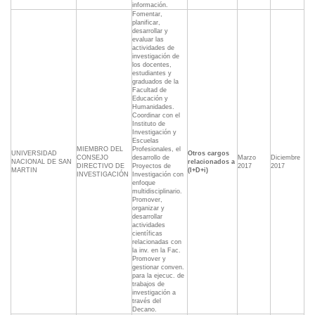
información.
Fomentar,
planificar,
desarrollar y
evaluar las
actividades de
investigación de
los docentes,
estudiantes y
graduados de la
Facultad de
Educación y
Humanidades.
Coordinar con el
Instituto de
Investigación y
Escuelas
MIEMBRO DEL
Profesionales, el
UNIVERSIDAD
Otros cargos
CONSEJO
desarrollo de
Marzo
Diciembre
NACIONAL DE SAN
relacionados a
DIRECTIVO DE
Proyectos de
2017
2017
MARTIN
(I+D+i)
INVESTIGACIÓN
Investigación con
enfoque
multidisciplinario.
Promover,
organizar y
desarrollar
actividades
científicas
relacionadas con
la inv. en la Fac.
Promover y
gestionar conven.
para la ejecuc. de
trabajos de
investigación a
través del
Decano.