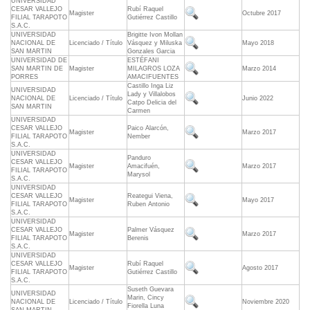
UNIVERSIDAD
CESAR VALLEJO
Rubí Raquel
Magister
Octubre 2017
FILIAL TARAPOTO
Gutiérrez Castillo
S.A.C.
UNIVERSIDAD
Brigitte Ivon Mollan
NACIONAL DE
Licenciado / Título
Vásquez y Miluska
Mayo 2018
SAN MARTIN
Gonzales Garcia
UNIVERSIDAD DE
ESTÉFANI
SAN MARTIN DE
Magister
MILAGROS LOZA
Marzo 2014
PORRES
AMACIFUENTES
Castillo Inga Liz
UNIVERSIDAD
Lady y Villalobos
NACIONAL DE
Licenciado / Título
Junio 2022
Catpo Delicia del
SAN MARTIN
Carmen
UNIVERSIDAD
CESAR VALLEJO
Paico Alarcón,
Magister
Marzo 2017
FILIAL TARAPOTO
Nember
S.A.C.
UNIVERSIDAD
Panduro
CESAR VALLEJO
Magister
Amacifuén,
Marzo 2017
FILIAL TARAPOTO
Marysol
S.A.C.
UNIVERSIDAD
CESAR VALLEJO
Reategui Viena,
Magister
Mayo 2017
FILIAL TARAPOTO
Ruben Antonio
S.A.C.
UNIVERSIDAD
CESAR VALLEJO
Palmer Vásquez
Magister
Marzo 2017
FILIAL TARAPOTO
Berenis
S.A.C.
UNIVERSIDAD
CESAR VALLEJO
Rubí Raquel
Magister
Agosto 2017
FILIAL TARAPOTO
Gutiérrez Castillo
S.A.C.
Suseth Guevara
UNIVERSIDAD
Marin, Cincy
NACIONAL DE
Licenciado / Título
Noviembre 2020
Fiorella Luna