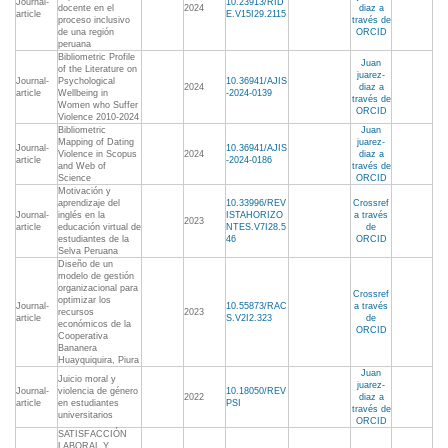
Journal-
10.23913/RID
docente en el
2024
diaz a
article
E.V15I29.2115
proceso inclusivo
través de
de una región
ORCID
peruana
Bibliometric Profile
Juan
of the Literature on
juarez-
Journal-
Psychological
10.36941/AJIS
2024
diaz a
article
Wellbeing in
-2024-0139
través de
Women who Suffer
ORCID
Violence 2010-2024
Bibliometric
Juan
Mapping of Dating
juarez-
Journal-
10.36941/AJIS
Violence in Scopus
2024
diaz a
article
-2024-0186
and Web of
través de
Science
ORCID
Motivación y
aprendizaje del
10.33996/REV
Crossref
Journal-
inglés en la
ISTAHORIZO
a través
2023
article
educación virtual de
NTES.V7I28.5
de
estudiantes de la
46
ORCID
Selva Peruana
Diseño de un
modelo de gestión
organizacional para
Crossref
optimizar los
Journal-
10.55873/RAC
a través
recursos
2023
article
S.V2I2.323
de
económicos de la
ORCID
Cooperativa
Bananera
Huayquiquira, Piura
Juan
Juicio moral y
juarez-
Journal-
violencia de género
10.18050/REV
2022
diaz a
article
en estudiantes
PSI
través de
universitarios
ORCID
SATISFACCIÓN
LABORAL Y