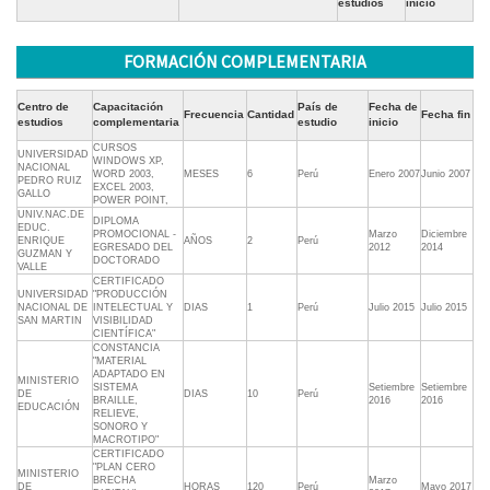
estudios
inicio
FORMACIÓN COMPLEMENTARIA
Centro de
Capacitación
País de
Fecha de
Frecuencia
Cantidad
Fecha fin
estudios
complementaria
estudio
inicio
CURSOS
UNIVERSIDAD
WINDOWS XP,
NACIONAL
WORD 2003,
MESES
6
Perú
Enero 2007
Junio 2007
PEDRO RUIZ
EXCEL 2003,
GALLO
POWER POINT,
UNIV.NAC.DE
DIPLOMA
EDUC.
PROMOCIONAL -
Marzo
Diciembre
ENRIQUE
AÑOS
2
Perú
EGRESADO DEL
2012
2014
GUZMAN Y
DOCTORADO
VALLE
CERTIFICADO
UNIVERSIDAD
"PRODUCCIÓN
NACIONAL DE
INTELECTUAL Y
DIAS
1
Perú
Julio 2015
Julio 2015
SAN MARTIN
VISIBILIDAD
CIENTÍFICA"
CONSTANCIA
"MATERIAL
ADAPTADO EN
MINISTERIO
SISTEMA
Setiembre
Setiembre
DE
DIAS
10
Perú
BRAILLE,
2016
2016
EDUCACIÓN
RELIEVE,
SONORO Y
MACROTIPO"
CERTIFICADO
"PLAN CERO
MINISTERIO
BRECHA
Marzo
DE
HORAS
120
Perú
Mayo 2017