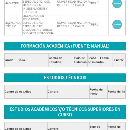
ESPECIALIDAD: CON
UNIVERSIDAD NACIONAL
MAGISTER
PERÚ
MENCIION EN
PEDRO RUÍZ GALLO
INVESTIGACIION Y
DOCENCIA
LICENCIADO EN
EDUCACION,
LICENCIADO
ESPECIALIDAD:
UNIVERSIDAD NACIONAL
PERÚ
/ TÍTULO
ESPECIALIDAD:
PEDRO RUÍZ GALLO
CIENCIAS HISTORICO
SOCIALES Y FILOSOFIA
FORMACIÓN ACADÉMICA (FUENTE: MANUAL)
Centro de
País de
Fecha
Fecha
Grado
Título
Fuente
Estudios
Estudios
de inicio
fin
ESTUDIOS TÉCNICOS
Fecha de
Centro de estudios
Carrera
Fecha de fin
Inicio
ESTUDIOS ACADÉMICOS Y/O TÉCNICOS SUPERIORES EN
CURSO
Tipo de
Fecha de
Centro de estudios
Carrera