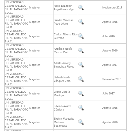
UNIVERSIDAD
CESAR VALLEJO
Rosa Elizabeth
Magister
Noviembre 2017
FILIAL TARAPOTO
Angeldones Vigo
S.A.C.
UNIVERSIDAD
CESAR VALLEJO
Sandra Vanessa
Magister
Agosto 2016
FILIAL TARAPOTO
Pezo López
S.A.C.
UNIVERSIDAD
CESAR VALLEJO
Carlos Alberto Ríos
Magister
Julio 2016
FILIAL TARAPOTO
Guzmán
S.A.C.
UNIVERSIDAD
CESAR VALLEJO
Angélica Rocío
Magister
Agosto 2016
FILIAL TARAPOTO
Castro Mori
S.A.C.
UNIVERSIDAD
CESAR VALLEJO
Adolfo Antony
Magister
Agosto 2017
FILIAL TARAPOTO
Sinarahua Flores
S.A.C.
UNIVERSIDAD
CESAR VALLEJO
Lisbeth Iraida
Magister
Setiembre 2015
FILIAL TARAPOTO
Vásquez Jara
S.A.C.
UNIVERSIDAD
CESAR VALLEJO
Gidith García
Magister
Julio 2017
FILIAL TARAPOTO
Montoya
S.A.C.
UNIVERSIDAD
CESAR VALLEJO
Edvin Navarro
Magister
Agosto 2016
FILIAL TARAPOTO
Córdova
S.A.C.
UNIVERSIDAD
Evelyn Margarita
CESAR VALLEJO
Magister
Martínez
Agosto 2016
FILIAL TARAPOTO
Bocanegra
S.A.C.