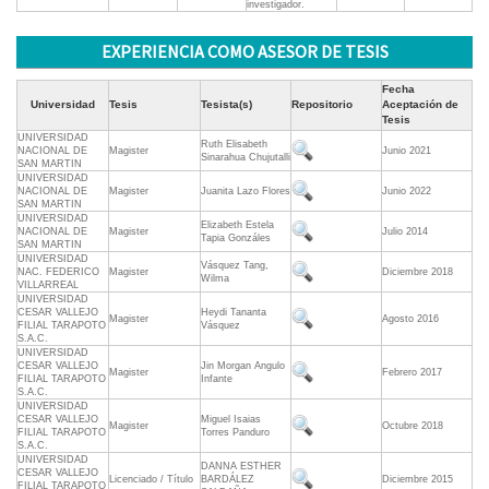
investigador.
EXPERIENCIA COMO ASESOR DE TESIS
Fecha
Universidad
Tesis
Tesista(s)
Repositorio
Aceptación de
Tesis
UNIVERSIDAD
Ruth Elisabeth
NACIONAL DE
Magister
Junio 2021
Sinarahua Chujutalli
SAN MARTIN
UNIVERSIDAD
NACIONAL DE
Magister
Juanita Lazo Flores
Junio 2022
SAN MARTIN
UNIVERSIDAD
Elizabeth Estela
NACIONAL DE
Magister
Julio 2014
Tapia Gonzáles
SAN MARTIN
UNIVERSIDAD
Vásquez Tang,
NAC. FEDERICO
Magister
Diciembre 2018
Wilma
VILLARREAL
UNIVERSIDAD
CESAR VALLEJO
Heydi Tananta
Magister
Agosto 2016
FILIAL TARAPOTO
Vásquez
S.A.C.
UNIVERSIDAD
CESAR VALLEJO
Jin Morgan Angulo
Magister
Febrero 2017
FILIAL TARAPOTO
Infante
S.A.C.
UNIVERSIDAD
CESAR VALLEJO
Miguel Isaias
Magister
Octubre 2018
FILIAL TARAPOTO
Torres Panduro
S.A.C.
UNIVERSIDAD
DANNA ESTHER
CESAR VALLEJO
Licenciado / Título
BARDÁLEZ
Diciembre 2015
FILIAL TARAPOTO