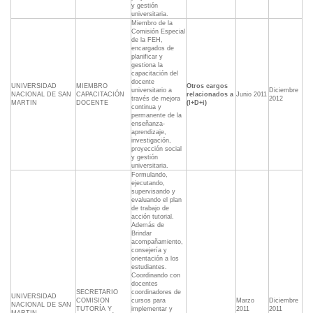
y gestión
universitaria.
Miembro de la
Comisión Especial
de la FEH,
encargados de
planificar y
gestiona la
capacitación del
docente
UNIVERSIDAD
MIEMBRO
Otros cargos
universitario a
Diciembre
NACIONAL DE SAN
CAPACITACIÓN
relacionados a
Junio 2011
través de mejora
2012
MARTIN
DOCENTE
(I+D+i)
continua y
permanente de la
enseñanza-
aprendizaje,
investigación,
proyección social
y gestión
universitaria.
Formulando,
ejecutando,
supervisando y
evaluando el plan
de trabajo de
acción tutorial.
Además de
Brindar
acompañamiento,
consejería y
orientación a los
estudiantes.
Coordinando con
docentes
SECRETARIO
coordinadores de
UNIVERSIDAD
COMISION
cursos para
Marzo
Diciembre
NACIONAL DE SAN
TUTORÍA Y
implementar y
2011
2011