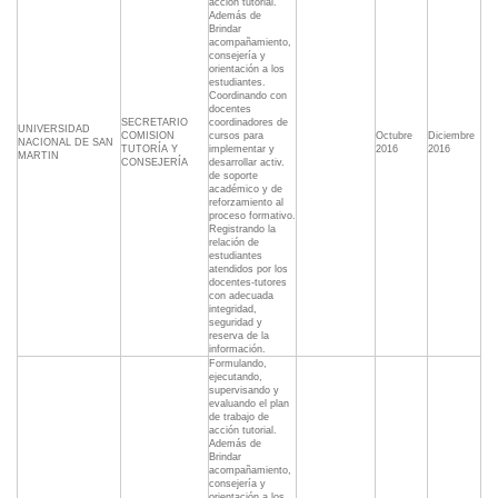
acción tutorial.
Además de
Brindar
acompañamiento,
consejería y
orientación a los
estudiantes.
Coordinando con
docentes
SECRETARIO
coordinadores de
UNIVERSIDAD
COMISION
cursos para
Octubre
Diciembre
NACIONAL DE SAN
TUTORÍA Y
implementar y
2016
2016
MARTIN
CONSEJERÍA
desarrollar activ.
de soporte
académico y de
reforzamiento al
proceso formativo.
Registrando la
relación de
estudiantes
atendidos por los
docentes-tutores
con adecuada
integridad,
seguridad y
reserva de la
información.
Formulando,
ejecutando,
supervisando y
evaluando el plan
de trabajo de
acción tutorial.
Además de
Brindar
acompañamiento,
consejería y
orientación a los