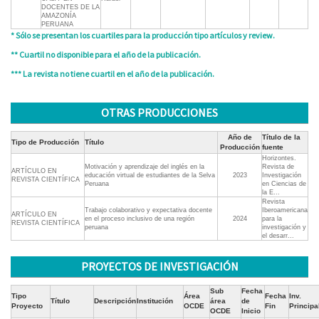
DOCENTES DE LA
AMAZONÍA
PERUANA
* Sólo se presentan los cuartiles para la producción tipo artículos y review.
** Cuartil no disponible para el año de la publicación.
*** La revista no tiene cuartil en el año de la publicación.
OTRAS PRODUCCIONES
Año de
Título de la
Tipo de Producción
Título
Producción
fuente
Horizontes.
Motivación y aprendizaje del inglés en la
Revista de
ARTÍCULO EN
educación virtual de estudiantes de la Selva
2023
Investigación
REVISTA CIENTÍFICA
Peruana
en Ciencias de
la E...
Revista
Trabajo colaborativo y expectativa docente
Iberoamericana
ARTÍCULO EN
en el proceso inclusivo de una región
2024
para la
REVISTA CIENTÍFICA
peruana
investigación y
el desarr...
PROYECTOS DE INVESTIGACIÓN
Sub
Fecha
Tipo
Área
Fecha
Inv.
Título
Descripción
Institución
área
de
Proyecto
OCDE
Fin
Principa
OCDE
Inicio