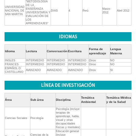
"METODOLOGÍA
DE LA
UNIVERSIDAD
ENSEÑANZA
Marzo
NACIONAL DE
DIAS
4
Perú
Abril 2012
UNIVERSITARIA Y
2012
SAN MARTIN
EVALUACIÓN DE
LOS
APRENDIZAJES"
IDIOMAS
Forma de
Lengua
Idioma
Lectura
Conversación
Escritura
aprendizaje
Materna
INGLES
INTERMEDIO
INTERMEDIO
INTERMEDIO
Otros
NO
FRANCES
INTERMEDIO
INTERMEDIO
INTERMEDIO
Otros
NO
ESPAÑOL O
AVANZADO
AVANZADO
AVANZADO
Otros
SI
CASTELLANO
LÍNEA DE INVESTIGACIÓN
Temática
Temática Médica
Área
Sub área
Disciplina
Ambiental
y de la Salud
Psicología (incluye
terapias de
aprendizaje, habla,
Ciencias Sociales
Psicología
visual y otras
discapacidades
físicas y mentales)
Educación general
Ciencias de la
(incluye