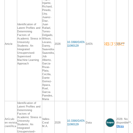
Injante,
Richard,
Pinedo,
Lloy,
Juarez-
Diaz,
Identification of
Juan
Latent Profiles and
Rafael,
Determining
Torres-
Factors of
Delgado,
Academic Stress in
Wilson,
University
Levano,
10.3390/DATA
Article
2026
DATA
S/C***
Students: An
Danny,
11060129
Integrated
Saavedra-
Unsupervised-
Saavedra,
Supervised
Job
Machine Learning
Alberto,
Approach
Garcia-
Rivas-
Plata,
Cecilia,
Dante
Gomez-
Apaza,
Roel,
Garcia-
Paredes,
Maria
Identification of
Latent Profiles and
Determining
Factors of
Academic Stress in
Artículo
Valles-
2026: No
University
10.3390/DATA
en revista
Coral
2026
Data
disponible**,
Students: An
11060129
científica
M.A.
Otros
Integrated
Unsupervised–