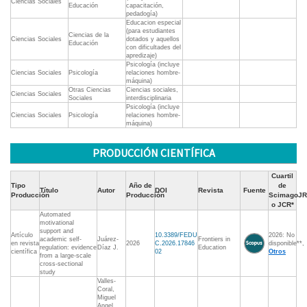
Ciencias Sociales
Educación
capacitación,
pedadogía)
Educacion especial
(para estudiantes
Ciencias de la
Ciencias Sociales
dotados y aquellos
Educación
con dificultades del
apredizaje)
Psicología (incluye
Ciencias Sociales
Psicología
relaciones hombre-
máquina)
Otras Ciencias
Ciencias sociales,
Ciencias Sociales
Sociales
interdisciplinaria
Psicología (incluye
Ciencias Sociales
Psicología
relaciones hombre-
máquina)
PRODUCCIÓN CIENTÍFICA
Cuartil
Tipo
Año de
de
Título
Autor
DOI
Revista
Fuente
Producción
Producción
ScimagoJR
o JCR*
Automated
motivational
support and
Artículo
10.3389/FEDU
2026: No
academic self-
Juárez-
Frontiers in
en revista
2026
C.2026.17846
disponible**,
regulation: evidence
Díaz J.
Education
científica
02
Otros
from a large-scale
cross-sectional
study
Valles-
Coral,
Miguel
Angel,