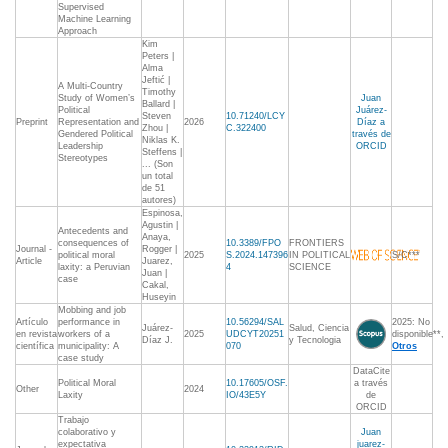
Supervised
Machine Learning
Approach
Kim
Peters |
Alma
Jeftić |
A Multi-Country
Timothy
Study of Women’s
Juan
Ballard |
Political
Juárez-
Steven
10.71240/LCY
Preprint
Representation and
2026
Díaz a
Zhou |
C.322400
Gendered Political
través de
Niklas K.
Leadership
ORCID
Steffens |
Stereotypes
... (Son
un total
de 51
autores)
Espinosa,
Agustin |
Antecedents and
Anaya,
consequences of
10.3389/FPO
FRONTIERS
Journal -
Rogger |
political moral
2025
S.2024.147396
IN POLITICAL
S/C***
Article
Juarez,
laxity: a Peruvian
4
SCIENCE
Juan |
case
Cakal,
Huseyin
Mobbing and job
Artículo
performance in
10.56294/SAL
2025: No
Juárez-
Salud, Ciencia
en revista
workers of a
2025
UDCYT20251
disponible**,
Díaz J.
y Tecnologia
científica
municipality: A
070
Otros
case study
DataCite
Political Moral
10.17605/OSF.
a través
Other
2024
Laxity
IO/43E5Y
de
ORCID
Trabajo
colaborativo y
Juan
expectativa
juarez-