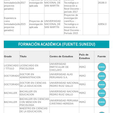
formulador(sólo
2017
investigación
NACIONAL DE
Tecnológica e
26186.0
proyectos
aplicada
SAN MARTÍN
innovación a
ganados)
Nivel Docente -
período 2017
Proyectos de
Experiencia
investigación
como
Proyectos de
UNIVERSIDAD
científica -
formulador(sólo
2015
investigación
NACIONAL DE
Tecnológica e
42854.0
proyectos
aplicada
SAN MARTÍN
innovación a
ganados)
Nivel Docente -
Período 2015
FORMACIÓN ACADÉMICA (FUENTE: SUNEDU)
País de
Grado
Título
Centro de Estudios
Fuente
Estudios
UNIVERSIDAD
LICENCIADO
LICENCIADO EN
PARTICULAR DE
PERÚ
/ TÍTULO
PSICOLOGIA
CHICLAYO
DOCTOR EN
UNIVERSIDAD ALAS
DOCTORADO
PERÚ
ADMINISTRACION
PERUANAS S.A.
DOCTOR EN CIENCIAS
UNIVERSIDAD NACIONAL
DOCTORADO
PERÚ
DE LA EDUCACION
PEDRO RUIZ GALLO
BACHILLER EN
UNIVERSIDAD NACIONAL
BACHILLER
PERÚ
EDUCACION
PEDRO RUIZ GALLO
BACHILLER EN CIENCIAS
UNIVERSIDAD PERUANA
BACHILLER
CON MENCION EN
PERÚ
CAYETANO HEREDIA
PSICOLOGIA
MAESTRO EN CIENCIAS
DE LA EDUCACION,