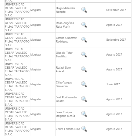
S.A.C.
UNIVERSIDAD
CESAR VALLEJO
Hugo Meléndez
Magister
Setiembre 2017
FILIAL TARAPOTO
Rengifo
S.A.C.
UNIVERSIDAD
CESAR VALLEJO
Rosa Angélica
Magister
Agosto 2017
FILIAL TARAPOTO
Ruíz Marín
S.A.C.
UNIVERSIDAD
CESAR VALLEJO
Lorena Gutierrez
Magister
Setiembre 2017
FILIAL TARAPOTO
Rodriguez
S.A.C.
UNIVERSIDAD
CESAR VALLEJO
Gissela Tafur
Magister
Agosto 2017
FILIAL TARAPOTO
Bardález
S.A.C.
UNIVERSIDAD
CESAR VALLEJO
Rafael Soto
Magister
Agosto 2017
FILIAL TARAPOTO
Arévalo
S.A.C.
UNIVERSIDAD
CESAR VALLEJO
Cirito Vargas
Magister
Junio 2017
FILIAL TARAPOTO
Saavedra
S.A.C.
UNIVERSIDAD
CESAR VALLEJO
Joel Purihuamán
Magister
Agosto 2017
FILIAL TARAPOTO
Castro
S.A.C.
UNIVERSIDAD
CESAR VALLEJO
José Enrique
Magister
Agosto 2017
FILIAL TARAPOTO
Delgado Mesía
S.A.C.
UNIVERSIDAD
CESAR VALLEJO
Magister
Zorim Fababa Rios
Agosto 2017
FILIAL TARAPOTO
S.A.C.