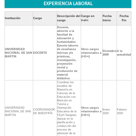
EXPERIENCIA LABORAL
Descripción del
Cargo en
Fecha
Fecha
Institución
Cargo
cargo
I+d+i
Inicio
Fin
Docente,
adscrito a la
facultad de
educación y
humanidades.
Ejecuta labores
UNIVERSIDAD
de enseñanza
Otros cargos
Diciembre
A la
NACIONAL DE SAN
DOCENTE
teóricas y/o
relacionados a
2009
actualidad
MARTIN
prácticas,
(I+D+i)
investigación,
proyección
social y
producción de
material
didáctico.
Coordinar los
estudios de
Maestría en
Ciencias de la
Educación con
Mención en
Tutoría y
UNIVERSIDAD
Orientación
Otros cargos
COORDINADOR
Enero
Febrero
NACIONAL DE SAN
Educativa de la
relacionados a
DE MAESTRÍA
2020
2020
MARTIN
FEyH-Tarapoto.
(I+D+i)
Apoyar en la
planificación y
conducción del
proceso de
admisión de la