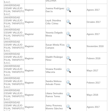
SALDAÑA
S.A.C.
UNIVERSIDAD
CESAR VALLEJO
Joanna Rodríguez
Magister
Agosto 2017
FILIAL TARAPOTO
García
S.A.C.
UNIVERSIDAD
CESAR VALLEJO
Leydi Jhiordina
Magister
Octubre 2017
FILIAL TARAPOTO
Céliz Córtez
S.A.C.
UNIVERSIDAD
CESAR VALLEJO
Yesenia Delgado
Magister
Agosto 2017
FILIAL TARAPOTO
Mesia
S.A.C.
UNIVERSIDAD
CESAR VALLEJO
Susan Mirela Ríos
Magister
Noviembre 2016
FILIAL TARAPOTO
Campos
S.A.C.
UNIVERSIDAD
CESAR VALLEJO
Gladith Reátegui
Magister
Febrero 2018
FILIAL TARAPOTO
Pérez
S.A.C.
UNIVERSIDAD
CESAR VALLEJO
Viviana Rondón
Magister
Mayo 2017
FILIAL TARAPOTO
Villacorta
S.A.C.
UNIVERSIDAD
CESAR VALLEJO
Sandra Melissa
Magister
Febrero 2017
FILIAL TARAPOTO
Arévalo Flores
S.A.C.
UNIVERSIDAD
CESAR VALLEJO
Liliana Gertrudes
Magister
Mayo 2016
FILIAL TARAPOTO
Ramos Torres
S.A.C.
UNIVERSIDAD
CESAR VALLEJO
Jeimy Rosmery
Magister
Agosto 2017
FILIAL TARAPOTO
Moreno Sánchez