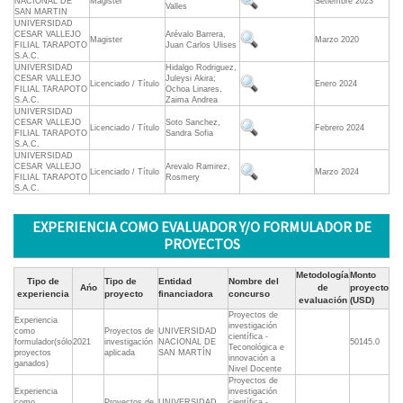
NACIONAL DE
Magister
Setiembre 2023
Valles
SAN MARTIN
UNIVERSIDAD
CESAR VALLEJO
Arévalo Barrera,
Magister
Marzo 2020
FILIAL TARAPOTO
Juan Carlos Ulises
S.A.C.
UNIVERSIDAD
Hidalgo Rodriguez,
CESAR VALLEJO
Juleysi Akira;
Licenciado / Título
Enero 2024
FILIAL TARAPOTO
Ochoa Linares,
S.A.C.
Zaima Andrea
UNIVERSIDAD
CESAR VALLEJO
Soto Sanchez,
Licenciado / Título
Febrero 2024
FILIAL TARAPOTO
Sandra Sofia
S.A.C.
UNIVERSIDAD
CESAR VALLEJO
Arevalo Ramirez,
Licenciado / Título
Marzo 2024
FILIAL TARAPOTO
Rosmery
S.A.C.
EXPERIENCIA COMO EVALUADOR Y/O FORMULADOR DE
PROYECTOS
Metodología
Monto
Tipo de
Tipo de
Entidad
Nombre del
Ańo
de
proyecto
experiencia
proyecto
financiadora
concurso
evaluación
(USD)
Proyectos de
Experiencia
investigación
como
Proyectos de
UNIVERSIDAD
científica -
formulador(sólo
2021
investigación
NACIONAL DE
50145.0
Teconológica e
proyectos
aplicada
SAN MARTÍN
innovación a
ganados)
Nivel Docente
Proyectos de
Experiencia
investigación
como
Proyectos de
UNIVERSIDAD
científica -