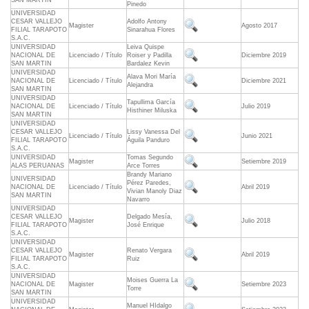
SAN MARTIN
Pinedo
UNIVERSIDAD
CESAR VALLEJO
Adolfo Antony
Magister
Agosto 2017
FILIAL TARAPOTO
Sinarahua Flores
S.A.C.
UNIVERSIDAD
Leiva Quispe
NACIONAL DE
Licenciado / Título
Roiser y Padilla
Diciembre 2019
SAN MARTIN
Bardalez Kevin
UNIVERSIDAD
Alava Mori María
NACIONAL DE
Licenciado / Título
Diciembre 2021
Alejandra
SAN MARTIN
UNIVERSIDAD
Tapullima García
NACIONAL DE
Licenciado / Título
Julio 2019
Histhiner Miluska
SAN MARTIN
UNIVERSIDAD
CESAR VALLEJO
Lissy Vanessa Del
Licenciado / Título
Junio 2021
FILIAL TARAPOTO
Águila Panduro
S.A.C.
UNIVERSIDAD
Tomas Segundo
Magister
Setiembre 2019
ALAS PERUANAS
Arce Torres
Brandy Mariano
UNIVERSIDAD
Pérez Paredes,
NACIONAL DE
Licenciado / Título
Abril 2019
Vivian Manoly Diaz
SAN MARTIN
Navarro
UNIVERSIDAD
CESAR VALLEJO
Delgado Mesía,
Magister
Julio 2018
FILIAL TARAPOTO
José Enrique
S.A.C.
UNIVERSIDAD
CESAR VALLEJO
Renato Vergara
Magister
Abril 2019
FILIAL TARAPOTO
Ruiz
S.A.C.
UNIVERSIDAD
Moises Guerra La
NACIONAL DE
Magister
Setiembre 2023
Torre
SAN MARTIN
UNIVERSIDAD
Manuel HIdalgo