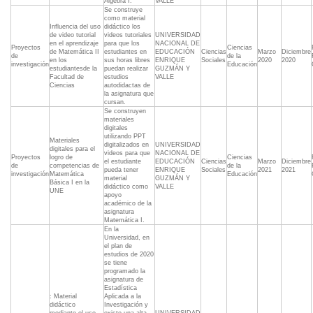
Algebra I.
VALLE
Se construye
como material
Influencia del uso
didáctico los
de video tutorial
videos tutoriales
UNIVERSIDAD
en el aprendizaje
para que los
NACIONAL DE
Proyectos
Ciencias
de Matemática II
estudiantes en
EDUCACIÓN
Ciencias
Marzo
Diciembre
de
de la
en los
sus horas libres
ENRIQUE
Sociales
2020
2020
investigación
Educación
estudiantesde la
puedan realizar
GUZMÁN Y
Facultad de
estudios
VALLE
Ciencias
autodidactas de
la asignatura que
cursan.
Se construyen
materiales
digitales
utilizando PPT
Materiales
digitalizados en
UNIVERSIDAD
digitales para el
videos para que
NACIONAL DE
Proyectos
logro de
Ciencias
el estudiante
EDUCACIÓN
Ciencias
Marzo
Diciembre
de
competencias de
de la
pueda tener
ENRIQUE
Sociales
2021
2021
investigación
Matemática
Educación
material
GUZMÁN Y
Básica I en la
didáctico como
VALLE
UNE
apoyo
académico de la
asignatura
Matemática I.
En la
Universidad, en
el plan de
estudios de 2020
se tiene
programado la
asignatura de
Estadística
: Material
Aplicada a la
didáctico
Investigación y