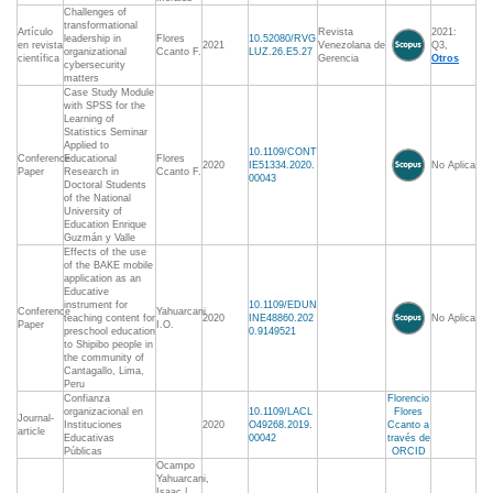
Challenges of
transformational
Artículo
Revista
2021:
leadership in
Flores
10.52080/RVG
en revista
2021
Venezolana de
Q3,
organizational
Ccanto F.
LUZ.26.E5.27
científica
Gerencia
Otros
cybersecurity
matters
Case Study Module
with SPSS for the
Learning of
Statistics Seminar
Applied to
10.1109/CONT
Conference
Educational
Flores
2020
IE51334.2020.
No Aplica
Paper
Research in
Ccanto F.
00043
Doctoral Students
of the National
University of
Education Enrique
Guzmán y Valle
Effects of the use
of the BAKE mobile
application as an
Educative
instrument for
10.1109/EDUN
Conference
Yahuarcani
teaching content for
2020
INE48860.202
No Aplica
Paper
I.O.
preschool education
0.9149521
to Shipibo people in
the community of
Cantagallo, Lima,
Peru
Confianza
Florencio
organizacional en
10.1109/LACL
Flores
Journal-
Instituciones
2020
O49268.2019.
Ccanto a
article
Educativas
00042
través de
Públicas
ORCID
Ocampo
Yahuarcani,
Isaac |