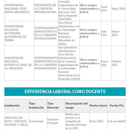
Comisión
UNIVERSIDAD
PRESIDENTE DE
Organizadora de
Otros cargos
Junio
NACIONAL JOSÉ
LA COMISIÓN
la Universidad
relacionados a
Mayo 2016
2015
MARÍA ARGUEDAS
ORGANIZADORA
Nacional José
(I+D+i)
María Arguedas
(UNAJMA)
Vice Rector
UNIVERSIDAD
Administrativo de
VICEPRESIDENTE
NACIONAL
la Universidad
Otros cargos
ADMINISTRATIVO
Julio
Marzo
AUTÓNOMA
Nacional
relacionados a
DE LA COMISIÓN
2013
2015
ALTOANDINA DE
Autónoma
(I+D+i)
ORGANIZADORA
TARMA
Altoandina de
Tarma.
Vice presidente
Administrativo
(Vice Rector
UNIVERSIDAD
VICEPRESIDENTE
Administrativo)
Otros cargos
NACIONAL
ADMINISTRATIVO
de la Comisión
Enero
Febrero
relacionados a
INTERCULTURAL DE
DE LA COMISIÓN
Organizadora de
2011
2012
(I+D+i)
LA AMAZONIA
ORGANIZADORA
la Universidad
Nacional
Intercultural de la
Amazonia (UNIA)
EXPERIENCIA LABORAL COMO DOCENTE
Tipo
Tipo
Descripción del
Institución
Fecha Inicio
Fecha Fin
Institución
Docente
cargo
Ratificado y
UNIV.NAC.DE
Asenso a la
Ordinario-
EDUC. ENRIQUE
Universidad
categoría de
Enero 2001
A la actualidad
Principal
GUZMAN Y VALLE
docente Principal
en la UNE.