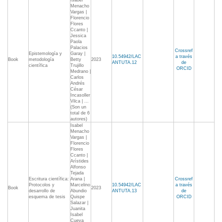
Isabel
Menacho
Vargas |
Florencio
Flores
Ccanto |
Jessica
Paola
Palacios
Crossref
Epistemología y
Garay |
10.54942/LAC
a través
Book
metodología
Betty
2023
ANTUTA.12
de
científica
Trujillo
ORCID
Medrano |
Carlos
Andrés
César
Incasoller
Vilca | ...
(Son un
total de 6
autores)
Isabel
Menacho
Vargas |
Florencio
Flores
Ccanto |
Arístides
Alfonso
Tejada
Escritura científica:
Arana |
Crossref
Protocolos y
Marcelino
10.54942/LAC
a través
Book
2023
desarrollo de
Abundio
ANTUTA.13
de
esquema de tesis
Quispe
ORCID
Salazar |
Juanita
Isabel
Cueva