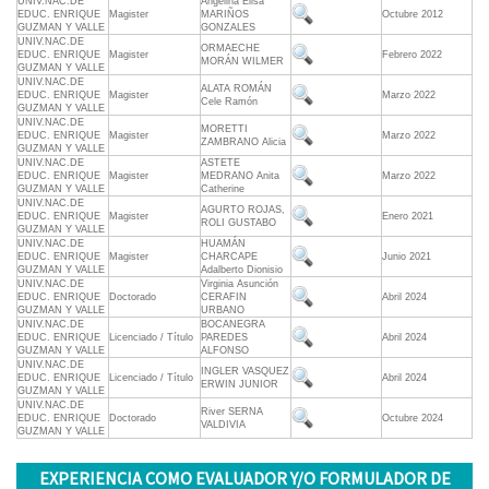
UNIV.NAC.DE
Angelina Elisa
EDUC. ENRIQUE
Magister
MARIÑOS
Octubre 2012
GUZMAN Y VALLE
GONZALES
UNIV.NAC.DE
ORMAECHE
EDUC. ENRIQUE
Magister
Febrero 2022
MORÁN WILMER
GUZMAN Y VALLE
UNIV.NAC.DE
ALATA ROMÁN
EDUC. ENRIQUE
Magister
Marzo 2022
Cele Ramón
GUZMAN Y VALLE
UNIV.NAC.DE
MORETTI
EDUC. ENRIQUE
Magister
Marzo 2022
ZAMBRANO Alicia
GUZMAN Y VALLE
UNIV.NAC.DE
ASTETE
EDUC. ENRIQUE
Magister
MEDRANO Anita
Marzo 2022
GUZMAN Y VALLE
Catherine
UNIV.NAC.DE
AGURTO ROJAS,
EDUC. ENRIQUE
Magister
Enero 2021
ROLI GUSTABO
GUZMAN Y VALLE
UNIV.NAC.DE
HUAMÁN
EDUC. ENRIQUE
Magister
CHARCAPE
Junio 2021
GUZMAN Y VALLE
Adalberto Dionisio
UNIV.NAC.DE
Virginia Asunción
EDUC. ENRIQUE
Doctorado
CERAFIN
Abril 2024
GUZMAN Y VALLE
URBANO
UNIV.NAC.DE
BOCANEGRA
EDUC. ENRIQUE
Licenciado / Título
PAREDES
Abril 2024
GUZMAN Y VALLE
ALFONSO
UNIV.NAC.DE
INGLER VASQUEZ
EDUC. ENRIQUE
Licenciado / Título
Abril 2024
ERWIN JUNIOR
GUZMAN Y VALLE
UNIV.NAC.DE
River SERNA
EDUC. ENRIQUE
Doctorado
Octubre 2024
VALDIVIA
GUZMAN Y VALLE
EXPERIENCIA COMO EVALUADOR Y/O FORMULADOR DE