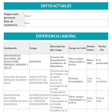
DATOS ACTUALES
Pagina web
http://
personal:
Pais de
Perú
residencia:
EXPERIENCIA LABORAL
Descripción
Fecha
Fecha
Institución
Cargo
Cargo en I+d+i
del cargo
Inicio
Fin
UNIVERSIDAD
Docente del
NACIONAL DE
Otros cargos
Departamento
Marzo
A la
EDUCACIÓN
DOCENTE
relacionados a
Académico de
1991
actualidad
ENRIQUE GUZMÁN Y
(I+D+i)
Matemática.
VALLE
Docente principal
de Pregrado y de
UNIV.NAC.DE EDUC.
DIRECTOR DEL
Posgrado
Docente
Junio
A la
ENRIQUE GUZMAN Y
INSTITUTO DE
Director del
Investigador
2021
actualidad
VALLE
INVESTIGACIÓN
instituto de
Investigación de
la UNE
Vicepresidente
UNIVERSIDAD
VICEPRESIDENTE
Académico de la
Otros cargos
NACIONAL
ACADÉMICO DE
Comisión
Mayo
Febrero
relacionados a
AUTONOMA DE ALTO
LA COMISIÓN
Organizadora de
2017
2020
(I+D+i)
AMAZONAS
ORGANIZADORA
la UNAAA -
Yurimaguas
Presidente de la