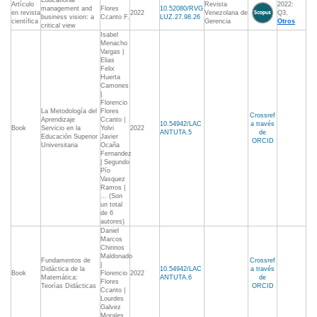
Educational
Artículo
Revista
2022:
management and
Flores
10.52080/RVG
en revista
2022
Venezolana de
Q3,
business vision: a
Ccanto F.
LUZ.27.98.26
científica
Gerencia
Otros
critical view
Isabel
Menacho
Vargas |
Elias
Felix
Huerta
Camones
|
Florencio
La Metodología del
Flores
Crossref
Aprendizaje
Ccanto |
10.54942/LAC
a través
Book
Servicio en la
Yolvi
2022
ANTUTA.5
de
Educación Superior
Javier
ORCID
Universitaria
Ocaña
Fernandez
| Segundo
Pío
Vasquez
Ramos |
... (Son
un total
de 6
autores)
Daniel
Marcos
Chirinos
Maldonado
Fundamentos de
Crossref
|
Didáctica de la
10.54942/LAC
a través
Book
Florencio
2022
Matemática:
ANTUTA.6
de
Flores
Teorías Didácticas
ORCID
Ccanto |
Lourdes
Galvez
Morales