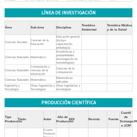
LÍNEA DE INVESTIGACIÓN
Temática
Temática Médica
Área
Sub área
Disciplina
Ambiental
y de la Salud
Educación general
Ciencias de la
(incluye
Ciencias Sociales
Educación
capacitación,
pedadogía)
Estadísticas y
probabilidades
Ciencias Naturales
Matemática
(investigación en
metodologías)
Computación y
Ciencias de la
Ciencias Naturales
ciencias de la
computación
información
Matemáticas
Ciencias Naturales
Matemática
aplicadas
Ingeniería y
Otras Ingenierías y
Otras ingenierías y
Tecnología
Tecnologías
tecnologías
PRODUCCIÓN CIENTÍFICA
Cuartil
Tipo
Año de
de
Título
Autor
DOI
Revista
Fuente
Producción
Producción
ScimagoJR
o JCR*
Ccanto,
Florencio