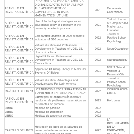
INFORMÁTICAS PARA MATEMÁTICA
DIGITAL DIDACTIC MATERIALS FOR
ARTÍCULO EN
THE ACHIEVEMENT OF
Oeconomia
2021
REVISTA CIENTÍFICA
COMPETENCES IN BASIC
Copernicana
MATHEMATICS I AT UNE
Turkish Journal
Use of technological strategies as an
ARTÍCULO EN
of Computer and
educational policy of continuity in the
2021
REVISTA CIENTÍFICA
Mathematics
university academic process.
Education
Journal of
ARTÍCULO EN
Comparative analysis of 2020 economic
2022
Positive School
REVISTA CIENTÍFICA
indicators of G20 countries
Psychology
Virtual Education and Professional
ARTÍCULO EN
Development in Teachers of UGEL 15,
2022
NeuroQuantology
REVISTA CIENTÍFICA
Huarochiri - Lima
Digital Skills and Professional
ARTÍCULO EN
Development in Teachers at UGEL 12,
2022
neuroquantology
REVISTA CIENTÍFICA
Canta - Lima
NVEO Natural
ARTÍCULO EN
Application Of Group Theory In Molecular
2021
Volatiles &
REVISTA CIENTÍFICA
Systems Of Biology
Essential Oils
Journal of
ARTÍCULO EN
Virtual Education: Advantages And
2022
Positive School
REVISTA CIENTÍFICA
Disadvantages For Latin America
Psychology
LOS NUEVOS RETOS "PARA ENSEÑAR
CORPORACION
CAPÍTULO DE LIBRO
2022
Y APRENDER EN LATINOAMERICANA"
CIMED
Estrategias de comprensión lectora y
ARTÍCULO EN
resolución de problemas matemáticos en
2023
Horizontes
REVISTA CIENTÍFICA
estudiantes de primaria
LIBRO
Medidas de posición
2022
LIBRO
Medidas de Dispersión
2022
LIBRO
Medidas de tendencia central
2022
LA
INVESTIGACIÓN
Motivación de logro en estudiantes de
EN LA
CAPÍTULO DE LIBRO
tercer grado de secundaria de una
2022
EDUCACIÓN,