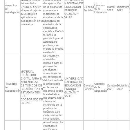
mediante el uso
existe una alta
UNIVERSIDAD
del emulador
desaprobación
NACIONAL DE
Proyectos
Ciencias
CASIO fx-570 en
de la asignatura
EDUCACIÓN
Ciencias
Marzo
Diciembre
de
de la
el aprendizaje de
y se elabora
ENRIQUE
Sociales
2022
2022
investigación
Educación
la Estadística
materiales de
GUZMÁN Y
aplicada a la
enseñanza de la
VALLE
investigación en la
asignatura del
universidad
emulador de la
calculadora
científica CASIO
fx-570 y la
permite lograr el
aprendizaje
positivo y se
mejora la brecha
existente.
Se construye
materiales
digitales para el
proceso de
enseñanza-
MATERIAL
aprendizaje de
DIDÁCTICO
los estudiantes
DIGITAL PARA EL
UNIVERSIDAD
del doctorado de
APRENDIZAJE
NACIONAL DE
Proyectos
la universidad.
Ciencias
DE TÓPICOS DE
EDUCACIÓN
Ciencias
Octubre
Diciembre
de
en la que se
de la
ESTADÍSTICA EN
ENRIQUE
Sociales
2021
2022
investigación
desarrolla desde
Educación
ESTUDIANTES
GUZMÁN Y
la estadística
DEL
VALLE
descriptiva hasta
DOCTORADO DE
inferencial
LA UNE
incidiendo en la
pruebas de
hipótesis para
cada diseño de
investigación.
Actualmente, los
educadores
planifican y