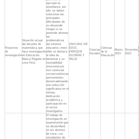
ejecutan la
enseñanza, por
ello, se deben
solucionar las
principales
dificultades de
su desarrollo
íntegro si se
pretende afrontar
las
Situación actual
problemáticas
del docente de
del sistema
UNIV.NAC.DE
Proyectos
matemática que
educativo, entre
EDUC.
Ciencias
Ciencias
Marzo
Diciembre
de
hace investigación
ellas se destaca
ENRIQUE
de la
Sociales
2023
2023
investigación
en Educación
la falta de
GUZMAN Y
Educación
Básica Regular en
bienestar y su
VALLE
Lima Perú.
inestabilidad
emocional por
sus carencias
socioeconómicas
permanentes;
desencadenando
una reducción
significativa en el
tiempo,
dedicación
académica y
participación en
el sector
investigativo
El trabajo de
investigación es
experimental que
se desarrollará
en los distritos
de Lima, con
estudiantes de