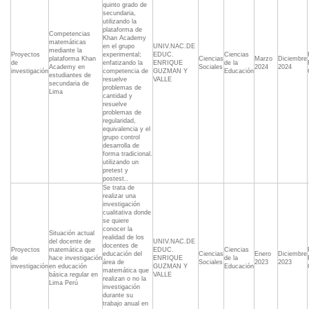
quinto grado de
secundaria,
utilizando la
plataforma de
Competencias
Khan Academy
matemáticas
en el grupo
UNIV.NAC.DE
mediante la
Proyectos
experimental;
EDUC.
Ciencias
plataforma Khan
Ciencias
Marzo
Diciembre
de
enfatizando la
ENRIQUE
de la
Academy en
Sociales
2024
2024
investigación
competencia de
GUZMAN Y
Educación
estudiantes de
resuelve
VALLE
secundaria de
problemas de
Lima
cantidad y
resuelve
problemas de
regularidad,
equivalencia y el
grupo control
desarrolla de
forma tradicional.
utilizando un
pretest y
postest..
Se trata de
realizar una
investigación
cualitativa donde
se quiere
conocer la
Situación actual
realidad de los
del docente de
UNIV.NAC.DE
docentes de
Proyectos
matemática que
EDUC.
Ciencias
educación del
Ciencias
Enero
Diciembre
de
hace investigación
ENRIQUE
de la
área de
Sociales
2023
2023
investigación
en educación
GUZMAN Y
Educación
matemática que
básica regular en
VALLE
realizan o no la
Lima Perú
investigación
durante su
trabajo anual en