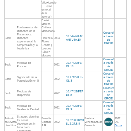
Villavicencio
| ... (Son
un total
de 6
autores)
Daniel
Marcos
Fundamentos de
Chirinos
Didáctica de la
Maldonado
Crossref
Matemática:
|
10.54942/LAC
a través
Book
Didáctica
Florencio
2023
ANTUTA.15
de
experimental, la
Flores
ORCID
comprensión y la
Ccanto |
heurística
Lourdes
Gálvez
Morales
Crossref
Medidas de
10.47422/FEP
a través
Book
2022
Posición
OL.10
de
ORCID
Crossref
Significado de la
10.47422/FEP
a través
Book
2022
Potenciación en ℝ
OL.3
de
ORCID
Crossref
Medidas de
10.47422/FEP
a través
Book
2022
Dispersión
OL.8
de
ORCID
Crossref
Medidas de
10.47422/FEP
a través
Book
2022
Tendencia Central
OL.9
de
ORCID
Strategic planning
Artículo
Buendia
Revista
2022:
for social
10.52080/RVG
en revista
Giribaldi
2022
Venezolana de
Q3,
development in
LUZ.27.8.8
científica
A.R.
Gerencia
Otros
Lima, Peru