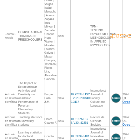
Flores |
Vargas,
Isabel
Menacho
| Acero-
Zapaza,
Ines
Miryan |
TPM-
Zamata-
TESTING
COMPUTATIONAL
Journal -
Choque,
PSYCHOMETRICS
THINKING IN
2025
S/C***
Article
Hugo
METHODOLOGY
PRESCHOOLERS
Walter |
IN APPLIED
Morales,
PSYCHOLOGY
Lourdes
Galvez |
Meza-
Chaupis,
Yeferzon |
Flores-
Lira,
Jhoseline
Gianella
The Impact of
Extracurricular
Activities and
International
Artículo
Creativity on
Burga-
10.22034/IJSC
Journal of
2024:
en revista
Academic
Falla
2024
L.2023.200840
Society,
Q1,
científica
Performance of
J.M.
0.3117
Culture and
Otros
Peruvian
Language
Elementary
Students
Artículo
Teaching statistics
Revista de
2024:
Flores
10.31876/RC
en revista
to university
2024
Ciencias
Q2,
Ccanto F.
S.V30I.42251
científica
students
Sociales
Otros
International
Learning statistics
Journal of
Artículo
2024:
for doctoral
Ccanto
10.53894/IJIR
Innovative
en revista
2024
Q3,