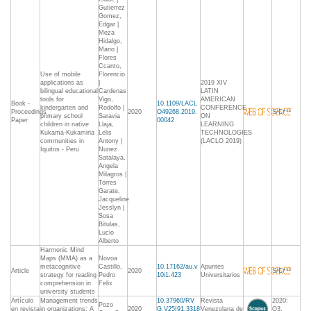
Gutierrez
Gomez,
Edgar |
Meza
Hidalgo,
Mario |
Flores
Ccanto,
Use of mobile
Florencio
applications as
|
2019 XIV
bilingual educational
Cardenas
LATIN
tools for
Vigo,
AMERICAN
Book -
10.1109/LACL
kindergarten and
Rodolfo |
CONFERENCE
Proceedings
2020
O49268.2019.
S/C***
primary school
Saravia
ON
Paper
00042
children in native
Llaja,
LEARNING
Kukama-Kukamiria
Lelis
TECHNOLOGIES
communities in
Antony |
(LACLO 2019)
Iquitos - Peru
Nunez
Satalaya,
Angela
Milagros |
Torres
Garate,
Jacqueline
Jesslyn |
Sosa
Bitulas,
Lucio
Alberto
Harmonic Mind
Maps (MMA) as a
Novoa
metacognitive
Castillo,
10.17162/au.v
Apuntes
Article
2020
S/C***
strategy for reading
Pedro
10i1.423
Universitarios
comprehension in
Felix
university students
Artículo
Management trends
10.37960/RV
Revista
2020:
Pozo
en revista
in organizations: A
2020
G.V25I91.3318
Venezolana de
Q3,