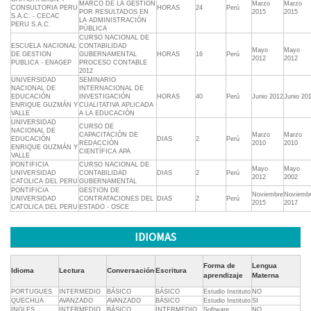
MARCO DE LA GESTIÓN
Marzo
Marzo
CONSULTORIA PERU
HORAS
24
Perú
POR RESULTADOS EN
2015
2015
S.A.C. - CECAC
LA ADMINISTRACIÓN
PERU S.A.C.
PÚBLICA
CURSO NACIONAL DE
ESCUELA NACIONAL
CONTABILIDAD
Mayo
Mayo
DE GESTION
GUBERNAMENTAL
HORAS
16
Perú
2012
2012
PUBLICA - ENAGEP
PROCESO CONTABLE
2012
UNIVERSIDAD
SEMINARIO
NACIONAL DE
INTERNACIONAL DE
EDUCACIÓN
INVESTIGACIÓN
HORAS
40
Perú
Junio 2012
Junio 20
ENRIQUE GUZMÁN Y
CUALITATIVA APLICADA
VALLE
A LA EDUCACIÓN
UNIVERSIDAD
CURSO DE
NACIONAL DE
CAPACITACIÓN DE
Marzo
Marzo
EDUCACIÓN
DIAS
2
Perú
REDACCIÓN
2010
2010
ENRIQUE GUZMÁN Y
CIENTÍFICA APA
VALLE
PONTIFICIA
CURSO NACIONAL DE
Mayo
Mayo
UNIVERSIDAD
CONTABILIDAD
DIAS
2
Perú
2012
2002
CATOLICA DEL PERU
GUBERNAMENTAL
PONTIFICIA
GESTION DE
Noviembre
Noviemb
UNIVERSIDAD
CONTRATACIONES DEL
DIAS
2
Perú
2015
2017
CATOLICA DEL PERU
ESTADO - OSCE
IDIOMAS
Forma de
Lengua
Idioma
Lectura
Conversación
Escritura
aprendizaje
Materna
PORTUGUES
INTERMEDIO
BÁSICO
BÁSICO
Estudio Instituto
NO
QUECHUA
AVANZADO
AVANZADO
BÁSICO
Estudio Instituto
SI
INGLES
INTERMEDIO
BÁSICO
INTERMEDIO
Software
NO