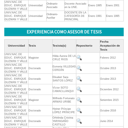
UNIV.NAC.DE
Ordinario-
Docente Asociado
EDUC. ENRIQUE
Universidad
Enero 1995
Enero 2001
Asociado
en la UNE.
GUZMAN Y VALLE
UNIV.NAC.DE
DOCENTE EN LA
Ordinario-
EDUC. ENRIQUE
Universidad
CATEGORÍA DE
Enero 1991
Enero 1995
Auxiliar
GUZMAN Y VALLE
PRINCIPAL
EXPERIENCIA COMO ASESOR DE TESIS
Fecha
Universidad
Tesis
Tesista(s)
Repositorio
Aceptación de
Tesis
UNIV.NAC.DE
Hilda Aurora DE LA
EDUC. ENRIQUE
Magister
Febrero 2012
CRUZ RIOS
GUZMAN Y VALLE
UNIV.NAC.DE
Esmeria VILLEGAS
EDUC. ENRIQUE
Doctorado
Octubre 2013
CERDÁN
GUZMAN Y VALLE
UNIV.NAC.DE
Elisabet Sara
EDUC. ENRIQUE
Doctorado
Octubre 2013
SANTOS LÓPEZ
GUZMAN Y VALLE
UNIV.NAC.DE
Víctor SOTO
EDUC. ENRIQUE
Doctorado
Diciembre 2012
CAMACLLANQUI
GUZMAN Y VALLE
UNIV.NAC.DE
Wilfredo Fortunato
EDUC. ENRIQUE
Magister
Setiembre 2015
ARMAS URIBE
GUZMAN Y VALLE
UNIV.NAC.DE
Heiner Príncipe
EDUC. ENRIQUE
Doctorado
Octubre 2016
LÓPEZ PRÍNCIPE
GUZMAN Y VALLE
UNIV.NAC.DE
Orfelinda Cristina
EDUC. ENRIQUE
Doctorado
YARINGAÑO
Junio 2014
GUZMAN Y VALLE
CASTILLO