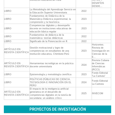
institución educativa de Piura
RETOS Y
DESAFÍOS
DESDE...
La Metodología del Aprendizaje Servicio en
LIBRO
2022
la Educación Superior Universitaria
Fundamentos de Didáctica de la
LIBRO
Matemática Didáctica experimental, la
2023
comprensión y la heurística
Competencias digitales y desempeño
LIBRO
docente en instituciones educativas de
2023
educación básica regular
Fundamentos de didáctica de la
LIBRO
2022
matemática: teorías didácticas
LIBRO
Significado de la Potenciación en ℝ
2022
Horizontes.
Gestión motivacional y logro de
Revista de
ARTÍCULO EN
competencias en estudiantes de una
2023
Investigación en
REVISTA CIENTÍFICA
institución educativa, Chimbote-Perú
Ciencias de la
E...
Revista Cubana
ARTÍCULO EN
Herramientas tecnológicas en la práctica
de Ciencias
2024
REVISTA CIENTÍFICA
docente universitaria
Informáticas
(RCCI)
Fondo Editorial
LIBRO
Epistemología y metodología científica
2023
"La Cantuta"
POLÍTICAS PÚBLICAS DE CIENCIA,
Fondo Editorial
LIBRO
TECNOLOGÍA E INNOVACIÓN EN EL
2024
La Cantuta
PERÚ
El impacto de la inteligencia artificial
ARTÍCULO EN
generativa en el desarrollo de
2025
INVECOM
REVISTA CIENTÍFICA
competencias digitales en la tutoría de
secundaria: un análisis crítico
PROYECTOS DE INVESTIGACIÓN