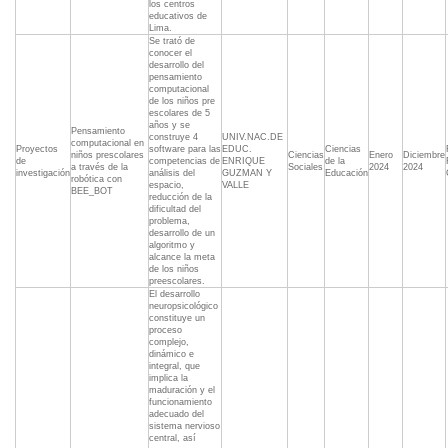
los centros
educativos de
Lima.
Se trató de
conocer el
desarrollo del
pensamiento
computacional
de los niños pre
escolares de 5
años y se
Pensamiento
construye 4
UNIV.NAC.DE
computacional en
Proyectos
software para las
EDUC.
Ciencias
niños prescolares
Ciencias
Enero
Diciembre
de
competencias de
ENRIQUE
de la
a través de la
Sociales
2024
2024
investigación
análisis del
GUZMAN Y
Educación
robótica con
espacio,
VALLE
BEE_BOT
reducción de la
dificultad del
problema,
desarrollo de un
algoritmo y
alcance la meta
de los niños
preescolares.
El desarrollo
neuropsicológico
constituye un
proceso
complejo,
dinámico e
integral, que
implica la
maduración y el
funcionamiento
adecuado del
sistema nervioso
central, así