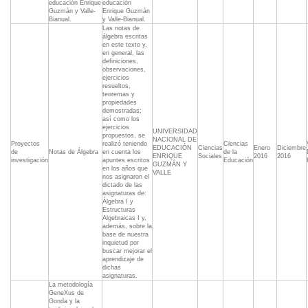
educación Enrique
educación
Guzmán y Valle-
Enrique Guzmán
Bianual.
y Valle-Bianual.
Las notas de
álgebra escritas
en este texto y,
en general, las
definiciones,
observaciones,
ejercicios
resueltos,
teoremas y
propiedades
demostradas;
así como los
ejercicios
UNIVERSIDAD
propuestos, se
NACIONAL DE
Proyectos
realizó teniendo
Ciencias
EDUCACIÓN
Ciencias
Enero
Diciembre
de
Notas de Álgebra
en cuenta los
de la
ENRIQUE
Sociales
2016
2016
investigación
apuntes escritos
Educación
GUZMÁN Y
en los años que
VALLE
nos asignaron el
dictado de las
asignaturas de:
Álgebra I y
Estructuras
Algebraicas I y,
además, sobre la
base de nuestra
inquietud por
buscar mejorar el
aprendizaje de
dichas
asignaturas.
La metodología
GeneXus de
Gonda y la