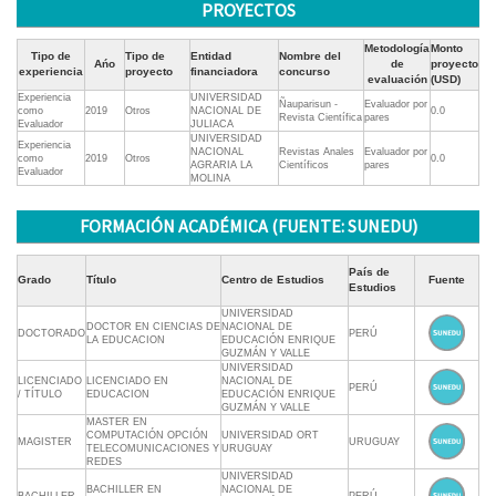
PROYECTOS
Metodología
Monto
Tipo de
Tipo de
Entidad
Nombre del
Ańo
de
proyecto
experiencia
proyecto
financiadora
concurso
evaluación
(USD)
Experiencia
UNIVERSIDAD
Ñauparisun -
Evaluador por
como
2019
Otros
NACIONAL DE
0.0
Revista Científica
pares
Evaluador
JULIACA
UNIVERSIDAD
Experiencia
NACIONAL
Revistas Anales
Evaluador por
como
2019
Otros
0.0
AGRARIA LA
Científicos
pares
Evaluador
MOLINA
FORMACIÓN ACADÉMICA (FUENTE: SUNEDU)
País de
Grado
Título
Centro de Estudios
Fuente
Estudios
UNIVERSIDAD
DOCTOR EN CIENCIAS DE
NACIONAL DE
DOCTORADO
PERÚ
LA EDUCACION
EDUCACIÓN ENRIQUE
GUZMÁN Y VALLE
UNIVERSIDAD
LICENCIADO
LICENCIADO EN
NACIONAL DE
PERÚ
/ TÍTULO
EDUCACION
EDUCACIÓN ENRIQUE
GUZMÁN Y VALLE
MASTER EN
COMPUTACIÓN OPCIÓN
UNIVERSIDAD ORT
MAGISTER
URUGUAY
TELECOMUNICACIONES Y
URUGUAY
REDES
UNIVERSIDAD
BACHILLER EN
NACIONAL DE