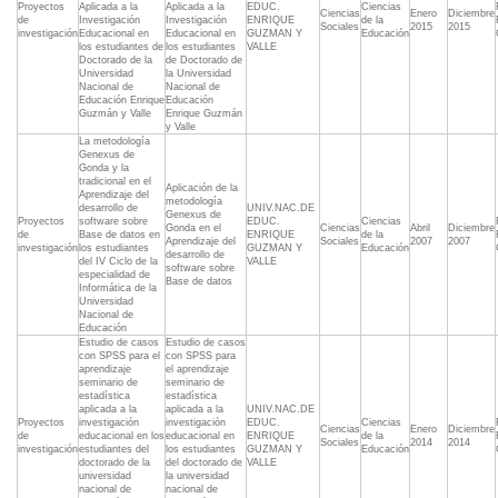
Proyectos
Aplicada a la
Aplicada a la
EDUC.
Ciencias
Ciencias
Enero
Diciembre
de
Investigación
Investigación
ENRIQUE
de la
Sociales
2015
2015
investigación
Educacional en
Educacional en
GUZMAN Y
Educación
los estudiantes de
los estudiantes
VALLE
Doctorado de la
de Doctorado de
Universidad
la Universidad
Nacional de
Nacional de
Educación Enrique
Educación
Guzmán y Valle
Enrique Guzmán
y Valle
La metodología
Genexus de
Gonda y la
tradicional en el
Aplicación de la
Aprendizaje del
metodología
desarrollo de
UNIV.NAC.DE
Genexus de
Proyectos
software sobre
EDUC.
Ciencias
Gonda en el
Ciencias
Abril
Diciembre
de
Base de datos en
ENRIQUE
de la
Aprendizaje del
Sociales
2007
2007
investigación
los estudiantes
GUZMAN Y
Educación
desarrollo de
del IV Ciclo de la
VALLE
software sobre
especialidad de
Base de datos
Informática de la
Universidad
Nacional de
Educación
Estudio de casos
Estudio de casos
con SPSS para el
con SPSS para
aprendizaje
el aprendizaje
seminario de
seminario de
estadística
estadística
aplicada a la
aplicada a la
UNIV.NAC.DE
Proyectos
investigación
investigación
EDUC.
Ciencias
Ciencias
Enero
Diciembre
de
educacional en los
educacional en
ENRIQUE
de la
Sociales
2014
2014
investigación
estudiantes del
los estudiantes
GUZMAN Y
Educación
doctorado de la
del doctorado de
VALLE
universidad
la universidad
nacional de
nacional de