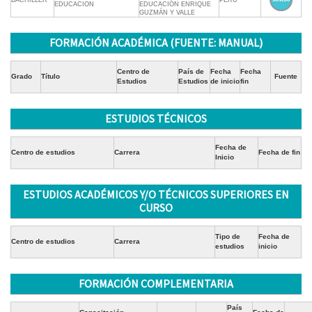
BACHILLER
PERÚ
EDUCACION
EDUCACIÓN ENRIQUE
GUZMÁN Y VALLE
FORMACIÓN ACADÉMICA (FUENTE: MANUAL)
Centro de
País de
Fecha
Fecha
Grado
Título
Fuente
Estudios
Estudios
de inicio
fin
ESTUDIOS TÉCNICOS
Fecha de
Centro de estudios
Carrera
Fecha de fin
Inicio
ESTUDIOS ACADÉMICOS Y/O TÉCNICOS SUPERIORES EN
CURSO
Tipo de
Fecha de
Centro de estudios
Carrera
estudios
inicio
FORMACIÓN COMPLEMENTARIA
País