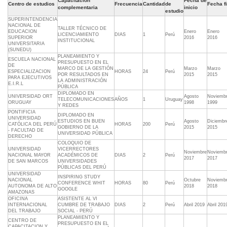
Capacitación
Fecha de
Centro de estudios
Frecuencia
Cantidad
de
Fecha f
complementaria
inicio
estudio
SUPERINTENDENCIA
NACIONAL DE
TALLER TÉCNICO DE
EDUCACION
Enero
Enero
LICENCIAMIENTO
DIAS
1
Perú
SUPERIOR
2016
2016
INSTITUCIONAL
UNIVERSITARIA
(SUNEDU)
PLANEAMIENTO Y
ESCUELA NACIONAL
PRESUPUESTO EN EL
DE
MARCO DE LA GESTIÓN
Marzo
Marzo
ESPECIALIZACION
HORAS
24
Perú
POR RESULTADOS EN
2015
2015
PARA EJECUTIVOS
LA ADMINISTRACIÓN
E.I.R.L
PÚBLICA
DIPLOMADO EN
UNIVERSIDAD ORT
Agosto
Noviemb
TELECOMUNICACIONES
AÑOS
1
Uruguay
ORUGUAY
1998
1999
Y REDES
PONTIFICIA
DIPLOMADO EN
UNIVERSIDAD
ESTUDIOS EN BUEN
Agosto
Diciembr
CATÓLICA DEL PERÚ
HORAS
200
Perú
GOBIERNO DE LA
2015
2015
- FACULTAD DE
UNIVERSIDAD PÚBLICA
DERECHO
COLOQUIO DE
UNIVERSIDAD
VICERRECTORES
Noviembre
Noviemb
NACIONAL MAYOR
ACADÉMICOS DE
DIAS
2
Perú
2017
2017
DE SAN MARCOS
UNIVERSIDADES
PÚBLICAS DEL PERÚ
UNIVERSIDAD
INSPIRING STUDY
NACIONAL
Octubre
Noviemb
CONFERENCE WHIT
HORAS
80
Perú
AUTONOMA DE ALTO
2018
2018
GOOGLE
AMAZONAS
OFICINA
ASISTENTE AL VI
INTERNACIONAL
CUMBRE DE TRABAJO
DIAS
2
Perú
Abril 2019
Abril 201
DEL TRABAJO
SOCIAL - PERÚ
PLANEAMIENTO Y
CENTRO DE
PRESUPUESTO EN EL
CAPACITACION Y