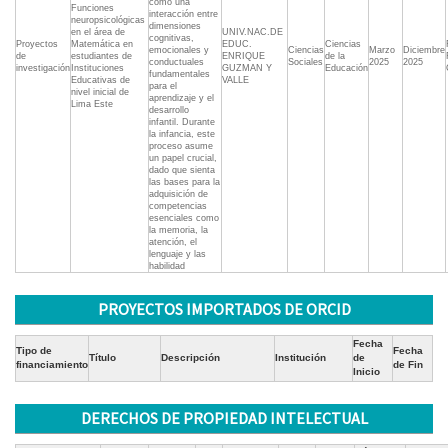
como una
Funciones
interacción entre
neuropsicológicas
dimensiones
en el área de
UNIV.NAC.DE
cognitivas,
Proyectos
Matemática en
EDUC.
Ciencias
emocionales y
Ciencias
Marzo
Diciembre
de
estudiantes de
ENRIQUE
de la
conductuales
Sociales
2025
2025
investigación
Instituciones
GUZMAN Y
Educación
fundamentales
Educativas de
VALLE
para el
nivel inicial de
aprendizaje y el
Lima Este
desarrollo
infantil. Durante
la infancia, este
proceso asume
un papel crucial,
dado que sienta
las bases para la
adquisición de
competencias
esenciales como
la memoria, la
atención, el
lenguaje y las
habilidad
PROYECTOS IMPORTADOS DE ORCID
Fecha
Tipo de
Fecha
Título
Descripción
Institución
de
financiamiento
de Fin
Inicio
DERECHOS DE PROPIEDAD INTELECTUAL