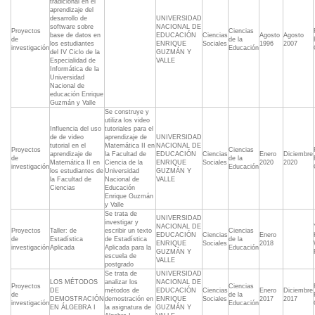
tradicional en el
aprendizaje del
desarrollo de
UNIVERSIDAD
software sobre
NACIONAL DE
Proyectos
Ciencias
base de datos en
EDUCACIÓN
Ciencias
Agosto
Agosto
de
de la
los estudiantes
ENRIQUE
Sociales
1996
2007
investigación
Educación
del IV Ciclo de la
GUZMÁN Y
Especialidad de
VALLE
Informática de la
Universidad
Nacional de
educación Enrique
Guzmán y Valle
Se construye y
utiliza los video
Influencia del uso
tutoriales para el
de de video
aprendizaje de
UNIVERSIDAD
tutorial en el
Matemática II en
NACIONAL DE
Proyectos
Ciencias
aprendizaje de
la Facultad de
EDUCACIÓN
Ciencias
Enero
Diciembre
de
de la
Matemática II en
Ciencia de la
ENRIQUE
Sociales
2020
2020
investigación
Educación
los estudiantes de
Universidad
GUZMÁN Y
la Facultad de
Nacional de
VALLE
Ciencias
Educación
Enrique Guzmán
y Valle
Se trata de
UNIVERSIDAD
investigar y
NACIONAL DE
Proyectos
Taller: de
escribir un texto
Ciencias
EDUCACIÓN
Ciencias
Enero
de
Estadística
de Estadística
de la
ENRIQUE
Sociales
2018
investigación
Aplicada
Aplicada para la
Educación
GUZMÁN Y
escuela de
VALLE
postgrado
Se trata de
UNIVERSIDAD
LOS MÉTODOS
analizar los
NACIONAL DE
Proyectos
Ciencias
DE
métodos de
EDUCACIÓN
Ciencias
Enero
Diciembre
de
de la
DEMOSTRACIÓN
demostración en
ENRIQUE
Sociales
2017
2017
investigación
Educación
EN ÁLGEBRA I
la asignatura de
GUZMÁN Y