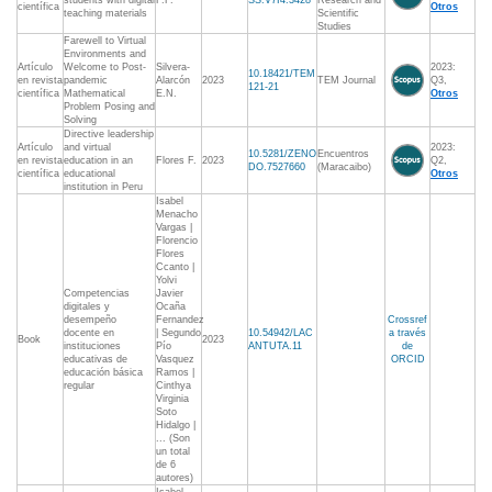
students with digital
F.F.
SS.V7I4.3428
Research and
científica
Otros
teaching materials
Scientific
Studies
Farewell to Virtual
Environments and
Artículo
Welcome to Post-
Silvera-
2023:
10.18421/TEM
en revista
pandemic
Alarcón
2023
TEM Journal
Q3,
121-21
científica
Mathematical
E.N.
Otros
Problem Posing and
Solving
Directive leadership
Artículo
and virtual
2023:
10.5281/ZENO
Encuentros
en revista
education in an
Flores F.
2023
Q2,
DO.7527660
(Maracaibo)
científica
educational
Otros
institution in Peru
Isabel
Menacho
Vargas |
Florencio
Flores
Ccanto |
Yolvi
Competencias
Javier
digitales y
Ocaña
desempeño
Fernandez
Crossref
docente en
| Segundo
10.54942/LAC
a través
Book
2023
instituciones
Pío
ANTUTA.11
de
educativas de
Vasquez
ORCID
educación básica
Ramos |
regular
Cinthya
Virginia
Soto
Hidalgo |
... (Son
un total
de 6
autores)