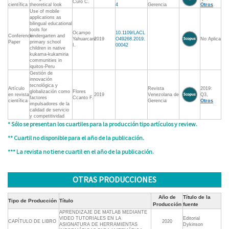
Curo C.
científica
theoretical look
4
Gerencia
Otros
Use of mobile
applications as
bilingual educational
tools for
Ocampo
10.1109/LACL
Conference
kindergarten and
Yahuarcani
2019
O49268.2019.
No Aplica
Paper
primary school
I.
00042
children in native
kukama-kukamiria
communities in
iquitos-Peru
Gestión de
innovación
tecnológica y
Artículo
Revista
2019:
globalización como
Flores
en revista
2019
Venezolana de
Q3,
factores
Ccanto F.
científica
Gerencia
Otros
impulsadores de la
calidad de servicio
y competitividad
* Sólo se presentan los cuartiles para la producción tipo artículos y review.
** Cuartil no disponible para el año de la publicación.
*** La revista no tiene cuartil en el año de la publicación.
OTRAS PRODUCCIONES
Año de
Título de la
Tipo de Producción
Título
Producción
fuente
APRENDIZAJE DE MATLAB MEDIANTE
VIDEO TUTORIALES EN LA
Editorial
CAPÍTULO DE LIBRO
2020
ASIGNATURA DE HERRAMIENTAS
Dykinson