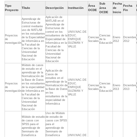
Sub
Fecha
Tipo
Área
Fecha
Título
Descripción
Institución
área
de
Proyecto
OCDE
Fin
OCDE
Inicio
Aplicación de
Aprendizaje de
MATLAB en el
Estructuras de
Aprendizaje de
control mediante
Estructuras de
uso de MATLAB
control en los
UNIV.NAC.DE
en los estudiantes
Proyectos
estudiantes de la
EDUC.
Ciencias
de la Especialidad
Ciencias
Enero
Diciembre
de
Especialidad de
ENRIQUE
de la
de Informática en
Sociales
2012
2012
investigación
Informática en la
GUZMAN Y
Educación
la Facultad de
Facultad de
VALLE
Ciencias de la
Ciencias de la
Universidad
Universidad
Nacional de
Nacional de
Educación
Educación
Módulo de casos
de estudio en el
Aplicación de
aprendizaje de la
Casos de
Normalización de
estudios en el
la Base de Datos
UNIV.NAC.DE
aprendizaje de la
Proyectos
en los estudiantes
EDUC.
Ciencias
Normalización de
Ciencias
Enero
Diciembre
de
de la especialidad
ENRIQUE
de la
la Base de Datos
Sociales
2013
2013
investigación
de Informática en
GUZMAN Y
Educación
en los
la Facultad de
VALLE
estudiantes de la
Ciencias de la
especialidad de
Universidad
Informática
Nacional de
Educación
Uso de Módulo
Módulo de estudio
de estudio de
de casos con
casos con SPSS
SPSS para el
para el
aprendizaje de
aprendizaje de
Seminario de
Seminario de
Estadística
Estadística
UNIV.NAC.DE