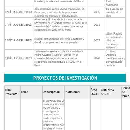
la radio y la televisión estatales del Perú.
Perú.
Avanzand...
Sostenibilidad de los diarios regionales en
Se trata de un
CAPÍTULO DE LIBRO
Perú en el contexto de la pandemia:
2025
capítulo de
Modelos de negocio y digitalización.
libro.
Alcances y límites de la lucha contra la
posverdad en el ámbito digital: el caso de la
CAPÍTULO DE LIBRO
2025
narrativa del fraude en mesa durante las
elecciones de 2021 en el Perú.
Libro: Radios
comunitarias.
Radios comunitarias en Perú: Situación y
CAPÍTULO DE LIBRO
2025
Libertad,
desafíos en perspectiva comparada.
memoria e
inclusión.
Tratamiento mediático de los candidatos
En libro:
Pedro Castillo y Keiko Fujimori en el
Debates
CAPÍTULO DE LIBRO
contexto del segundo debate de las
2026
presidenciales y
elecciones presidenciales de 2021 en el
comunicación
Perú
política...
PROYECTOS DE INVESTIGACIÓN
Fech
Tipo
Área
Sub área
Título
Descripción
Institución
de
Proyecto
OCDE
OCDE
Inicio
El proyecto buscó
analizar y discutir
los enfoques y
estrategias de
comunicación
política que tres
gobiernos
democráticos han
desplegado entre