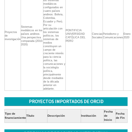
los sistemas
mediáticos
configurados en
cuatro países
andinos: Bolivia,
Colombia,
Ecuador y Perú.
Por su
Sistemas
articulación con
mediáticos en los
PONTIFICIA
Proyectos
los sistemas
países andinos.
UNIVERSIDAD
Ciencias
Periodismo y
Enero
de
políticos, los
Una perspectiva
CATÓLICA DEL
Sociales
Comunicaciones
2020
investigación
sistemas de
comparada (2010-
PERÚ
medios
2020)
constituyen un
campo de
creciente interés
para la ciencia
política, las
comunicaciones y
la sociología
política,
principalmente
desde mediados
de la década
anterior en
adelante.
PROYECTOS IMPORTADOS DE ORCID
Fecha
Tipo de
Fecha
Título
Descripción
Institución
de
financiamiento
de Fin
Inicio