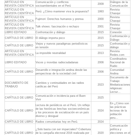
ARTÍCULO EN
Comunicación y conflictos
Diálogos de la
2009
REVISTA CIENTÍFICA
socioambientales en el Perú
Comunicación
ARTÍCULO EN
Revista
Perú: ¿Cómo mantener viva la propuesta?
1993
REVISTA CIENTÍFICA
Chasqui
ARTÍCULO EN
Revista
Fujimori: Derechos humanos y prensa
2000
REVISTA CIENTÍFICA
Chasqui
ARTÍCULO EN
Revista
Talk shows: fascinación o rechazo
2001
REVISTA CIENTÍFICA
Chasqui
LIBRO EDITADO
Confrontación y diálogo
2015
Conexión
Confrontación y
CAPÍTULO DE LIBRO
El diálogo importa poco
2015
Diálogo
Viejos y nuevos paradigmas periodísticos
Confrontación y
CAPÍTULO DE LIBRO
2015
en tensión
diálogo
ARTÍCULO EN
Revista
La imposible neutralidad
2013
REVISTA CIENTÍFICA
Redes.com
Coordinadora
LIBRO EDITADO
Voces y movidas radiociudadanas
2006
Nacional de
Radio
Desarrollo e integración andina desde las
Comunidad
CAPÍTULO DE LIBRO
2006
perspectivas de la sociedad civil
Andina
Documento de
Trabajo:
DOCUMENTO DE
Cambios y continuidades en las radios
2023
Mediatizaciones
TRABAJO
católicas del Perú
religiosas:
Lectur...
Comunicación e incidencia para el Buen
CAPÍTULO DE LIBRO
2025
Vivir
En ¿Cómo son
Lectura de periódicos en el Perú. Un reflejo
las prácticas
de las históricas brechas socioeconómicas
CAPÍTULO DE LIBRO
2024
lectoras de la
y los procesos de socialización en un país
población
diverso y desigual
peru...
CAPÍTULO DE LIBRO
Radios comunitarias hoy en Perú.
2024
Comunicación
¿Solo basta con ser imparciales? Cobertura
política y
CAPÍTULO DE LIBRO
de la campaña electoral 2016 realizada por
2020
elecciones en el