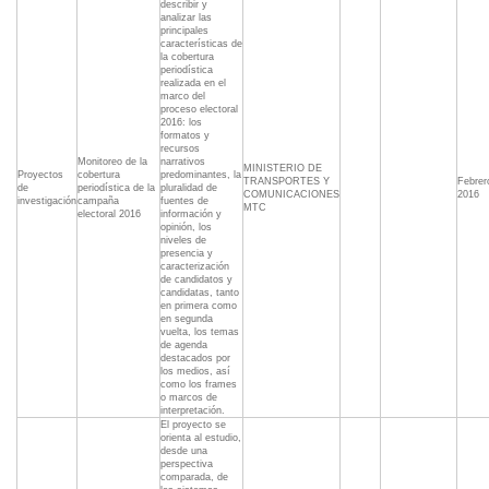
describir y
analizar las
principales
características de
la cobertura
periodística
realizada en el
marco del
proceso electoral
2016: los
formatos y
recursos
Monitoreo de la
narrativos
MINISTERIO DE
Proyectos
cobertura
predominantes, la
TRANSPORTES Y
Febrer
de
periodística de la
pluralidad de
COMUNICACIONES
2016
investigación
campaña
fuentes de
MTC
electoral 2016
información y
opinión, los
niveles de
presencia y
caracterización
de candidatos y
candidatas, tanto
en primera como
en segunda
vuelta, los temas
de agenda
destacados por
los medios, así
como los frames
o marcos de
interpretación.
El proyecto se
orienta al estudio,
desde una
perspectiva
comparada, de