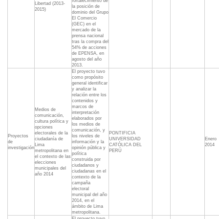
fortalecimiento de
Libertad (2013-
la posición de
2015)
dominio del Grupo
El Comercio
(GEC) en el
mercado de la
prensa nacional
tras la compra del
54% de acciones
de EPENSA, en
agosto del año
2013.
El proyecto tuvo
como propósito
general identificar
y analizar la
relación entre los
contenidos y
marcos de
Medios de
interpretación
comunicación,
elaborados por
cultura política y
los medios de
opciones
comunicación, y
electorales de la
PONTIFICIA
Proyectos
los niveles de
ciudadanía de
UNIVERSIDAD
Enero
de
información y la
Lima
CATÓLICA DEL
2014
investigación
opinión pública y
metropolitana en
PERÚ
política
el contexto de las
construida por
elecciones
ciudadanos y
municipales del
ciudadanas en el
año 2014
contexto de la
campaña
electoral
municipal del año
2014, en el
ámbito de Lima
metropolitana.
El proyecto tuvo