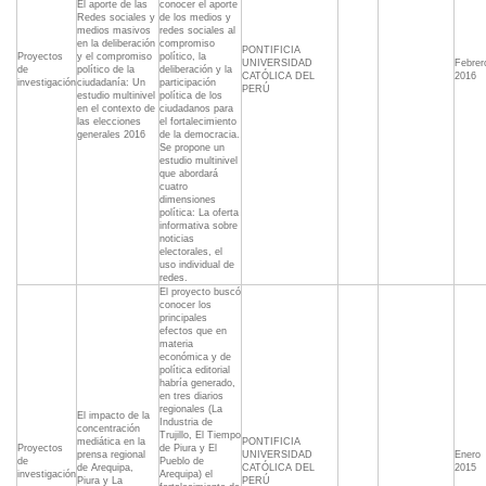
El aporte de las
conocer el aporte
Redes sociales y
de los medios y
medios masivos
redes sociales al
en la deliberación
compromiso
PONTIFICIA
Proyectos
y el compromiso
político, la
UNIVERSIDAD
Febrer
de
político de la
deliberación y la
CATÓLICA DEL
2016
investigación
ciudadanía: Un
participación
PERÚ
estudio multinivel
política de los
en el contexto de
ciudadanos para
las elecciones
el fortalecimiento
generales 2016
de la democracia.
Se propone un
estudio multinivel
que abordará
cuatro
dimensiones
política: La oferta
informativa sobre
noticias
electorales, el
uso individual de
redes.
El proyecto buscó
conocer los
principales
efectos que en
materia
económica y de
política editorial
habría generado,
en tres diarios
regionales (La
El impacto de la
Industria de
concentración
Trujillo, El Tiempo
mediática en la
PONTIFICIA
Proyectos
de Piura y El
prensa regional
UNIVERSIDAD
Enero
de
Pueblo de
de Arequipa,
CATÓLICA DEL
2015
investigación
Arequipa) el
Piura y La
PERÚ