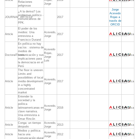
Article
Rojas,
2019
No Aplica
Relaciones
Jorge
peligrosas
Jorge
¿A la deriva? Los
Acevedo
problemas político -
JOURNAL_ARTICLE
2017
Rojas a
comunicativos de
través de
PPK.
ORCID
El poder de los
medios: Una
Acevedo,
Article
2017
No Aplica
entrevista a
Jorge
Francisco Durand
En política no hay
vacíos : sistema de
Acevedo
medios de
Rojas,
DoctoralThesis
comunicación y sus
2017
No Aplica
Jorge
implicaciones para
Luis
la democracia en el
Perú
The floor is uneven.
Limits and
possibilities of local
Acevedo,
Article
media development
2017
No Aplica
Jorge
in a highly
concentrated
market
Entender la
sociedad y la
política
Acevedo,
Article
latinoamericanas en
2016
No Aplica
Jorge
clave narrativa.
Una entrevista a
Omar Rincón
Conga: un tiempo
Acevedo,
Article
2013
No Aplica
después
Jorge
Medios y política:
Acevedo,
Article
hacia una
2012
No Aplica
Jorge
comunicación plural