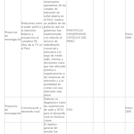
empresarios
operadores de los
canales de
televisión de
señal abierta en
el Perú. Implica
Relaciones entre
un análisis de las
el poder político y
políticas que los
la televisión.
gobiernos han
PONTIFICIA
Proyectos
Balance y
implementado
UNIVERSIDAD
Enero
de
prospectiva al
con relación al
CATÓLICA DEL
2009
investigación
cumplirse 50
servicio de
PERÚ
años de la TV en
radiodifusión
el Perú
comercial y
educativa a lo
largo de medio
siglo, normas y
decisiones clave
que han afectado
positiva o
negativamente a
las empresas de
televisión y a la
posibilidad de
contar con una
televisión más
plural.
Elaborar un
diagnóstico sobre
Proyectos
las experiencias
Comunicación y
Enero
de
de radio y NTIC
FAO
desarrollo rural
2005
investigación
para el desarrollo
rural en América
Latina.
El objetivo
general del
estudio fue