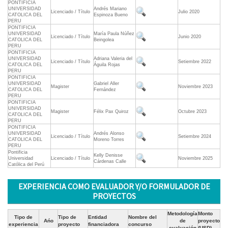
PONTIFICIA
UNIVERSIDAD
Andrés Mariano
Licenciado / Título
Julio 2020
CATOLICA DEL
Espinoza Bueno
PERU
PONTIFICIA
UNIVERSIDAD
María Paula Núñez
Licenciado / Título
Junio 2020
CATOLICA DEL
Beingolea
PERU
PONTIFICIA
UNIVERSIDAD
Adriana Valeria del
Licenciado / Título
Setiembre 2022
CATOLICA DEL
Águila Rojas
PERU
PONTIFICIA
UNIVERSIDAD
Gabriel Aller
Magister
Noviembre 2023
CATOLICA DEL
Fernández
PERU
PONTIFICIA
UNIVERSIDAD
Magister
Félix Pax Quiroz
Octubre 2023
CATOLICA DEL
PERU
PONTIFICIA
UNIVERSIDAD
Andrés Alonso
Licenciado / Título
Setiembre 2024
CATOLICA DEL
Moreno Torres
PERU
Pontificia
Kelly Denisse
Universidad
Licenciado / Título
Noviembre 2025
Cárdenas Calle
Católica del Perú
EXPERIENCIA COMO EVALUADOR Y/O FORMULADOR DE
PROYECTOS
Metodología
Monto
Tipo de
Tipo de
Entidad
Nombre del
Ańo
de
proyecto
experiencia
proyecto
financiadora
concurso
evaluación
(USD)