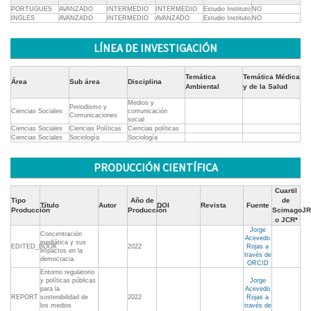
PORTUGUES
AVANZADO
INTERMEDIO
INTERMEDIO
Estudio Instituto
NO
INGLES
AVANZADO
INTERMEDIO
AVANZADO
Estudio Instituto
NO
LÍNEA DE INVESTIGACIÓN
Temática
Temática Médica
Área
Sub área
Disciplina
Ambiental
y de la Salud
Medios y
Periodismo y
Ciencias Sociales
comunicación
Comunicaciones
social
Ciencias Sociales
Ciencias Políticas
Ciencias políticas
Ciencias Sociales
Sociología
Sociología
PRODUCCIÓN CIENTÍFICA
Cuartil
Tipo
Año de
de
Título
Autor
DOI
Revista
Fuente
Producción
Producción
ScimagoJR
o JCR*
Jorge
Concentración
Acevedo
mediática y sus
EDITED_BOOK
2022
Rojas a
impactos en la
través de
democracia.
ORCID
Entorno regulatorio
y políticas públicas
Jorge
para la
Acevedo
REPORT
sostenibilidad de
2022
Rojas a
los medios
través de