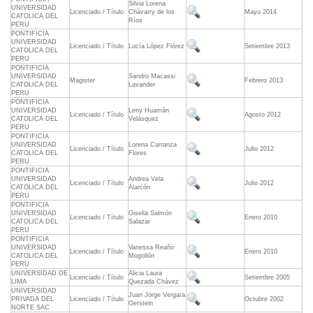
Silvia Lorena
UNIVERSIDAD
Licenciado / Título
Chávarry de los
Mayo 2014
CATOLICA DEL
Ríos
PERU
PONTIFICIA
UNIVERSIDAD
Licenciado / Título
Lucía López Flórez
Setiembre 2013
CATOLICA DEL
PERU
PONTIFICIA
UNIVERSIDAD
Sandro Macassi
Magister
Febrero 2013
CATOLICA DEL
Lavander
PERU
PONTIFICIA
UNIVERSIDAD
Leny Huamán
Licenciado / Título
Agosto 2012
CATOLICA DEL
Velásquez
PERU
PONTIFICIA
UNIVERSIDAD
Lorena Carranza
Licenciado / Título
Julio 2012
CATOLICA DEL
Flores
PERU
PONTIFICIA
UNIVERSIDAD
Andrea Vela
Licenciado / Título
Julio 2012
CATOLICA DEL
Alarcón
PERU
PONTIFICIA
UNIVERSIDAD
Gisella Salmón
Licenciado / Título
Enero 2010
CATOLICA DEL
Salazar
PERU
PONTIFICIA
UNIVERSIDAD
Vanessa Reaño
Licenciado / Título
Enero 2010
CATOLICA DEL
Mogollón
PERU
UNIVERSIDAD DE
Alicia Laura
Licenciado / Título
Setiembre 2005
LIMA
Quezada Chávez
UNIVERSIDAD
Juan Jorge Vergara
PRIVADA DEL
Licenciado / Título
Octubre 2002
Gerstein
NORTE SAC