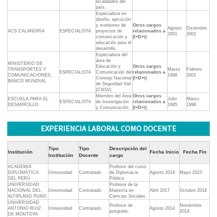
localidades del
país.
Especialista en
diseño, ejecución
y monitoreo de
Otros cargos
Agosto
Diciembre
ACS CALANDRIA
ESPECIALISTA
proyectos de
relacionados a
2001
2002
comunicación y
(I+D+i)
educación para el
desarrollo.
Especialista del
área de
MINISTERIO DE
Educación y
Otros cargos
TRANSPORTES Y
Marzo
Febrero
ESPECIALISTA
Comunicación del
relacionados a
COMUNICACIONES,
1998
2001
Consejo Nacional
(I+D+i)
BANCO MUNDIAL
de Seguridad Vial
(CNSV).
Miembro del Área
Otros cargos
ESCUELA PARA EL
Julio
Marzo
ESPECIALISTA
de Investigación
relacionados a
DESARROLLO
1995
1998
y Comunicación.
(I+D+i)
EXPERIENCIA LABORAL COMO DOCENTE
Tipo
Tipo
Descripción del
Institución
Fecha Inicio
Fecha Fin
Institución
Docente
cargo
ACADEMIA
Profesor del curso
DIPLOMÁTICA
Universidad
Contratado
de Diplomacia
Agosto 2018
Mayo 2023
DEL PERÚ
Pública
UNIVERSIDAD
Profesor de la
NACIONAL DEL
Universidad
Contratado
Maestría en
Abril 2017
Octubre 2018
ALTIPLANO PUNO
Ciencias Sociales.
UNIVERSIDAD
Profesor de
Noviembre
ANTONIO RUIZ
Universidad
Contratado
Agosto 2014
posgrado.
2014
DE MONTOYA