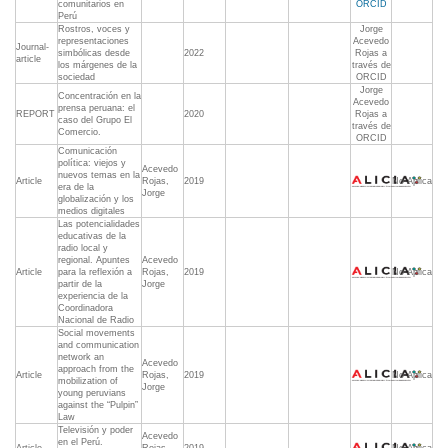
comunitarios en
ORCID
Perú
Rostros, voces y
Jorge
representaciones
Acevedo
Journal-
simbólicas desde
2022
Rojas a
article
los márgenes de la
través de
sociedad
ORCID
Jorge
Concentración en la
Acevedo
prensa peruana: el
REPORT
2020
Rojas a
caso del Grupo El
través de
Comercio.
ORCID
Comunicación
política: viejos y
Acevedo
nuevos temas en la
Article
Rojas,
2019
No Aplica
era de la
Jorge
globalización y los
medios digitales
Las potencialidades
educativas de la
radio local y
regional. Apuntes
Acevedo
Article
para la reflexión a
Rojas,
2019
No Aplica
partir de la
Jorge
experiencia de la
Coordinadora
Nacional de Radio
Social movements
and communication
network an
Acevedo
approach from the
Article
Rojas,
2019
No Aplica
mobilization of
Jorge
young peruvians
against the “Pulpin”
Law
Televisión y poder
Acevedo
en el Perú.