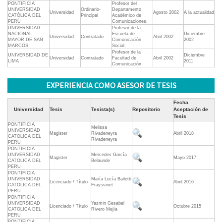
PONTIFICIA
Profesor del
UNIVERSIDAD
Ordinario-
Departamento
Universidad
Agosto 2002
A la actualidad
CATÓLICA DEL
Principal
Académico de
PERÚ
Comunicaciones.
UNIVERSIDAD
Profesor de la
NACIONAL
Escuela de
Diciembre
Universidad
Contratado
Abril 2002
MAYOR DE SAN
Comunicación
2002
MARCOS
Social.
Profesor de la
UNIVERSIDAD DE
Diciembre
Universidad
Contratado
Facultad de
Abril 2002
LIMA
2011
Comunicación
EXPERIENCIA COMO ASESOR DE TESIS
Fecha
Universidad
Tesis
Tesista(s)
Repositorio
Aceptación de
Tesis
PONTIFICIA
Melissa
UNIVERSIDAD
Magister
Rivadeneyra
Abril 2018
CATOLICA DEL
Rivadeneyra
PERU
PONTIFICIA
UNIVERSIDAD
Mercedes García
Magister
Mayo 2017
CATOLICA DEL
Belaunde
PERU
PONTIFICIA
UNIVERSIDAD
María Lucía Bailetti
Licenciado / Título
Abril 2016
CATOLICA DEL
Frayssinet
PERU
PONTIFICIA
UNIVERSIDAD
Yazmin Gesabel
Licenciado / Título
Octubre 2015
CATOLICA DEL
Rivero Mejía
PERU
PONTIFICIA