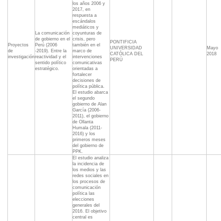
los años 2006 y
2017, en
respuesta a
escándalos
mediáticos y
La comunicación
coyunturas de
de gobierno en el
crisis, pero
PONTIFICIA
Proyectos
Perú (2006
también en el
UNIVERSIDAD
Mayo
de
-2019). Entre la
marco de
CATÓLICA DEL
2018
investigación
reactividad y el
intervenciones
PERÚ
sentido político
comunicativas
estratégico.
orientadas a
fortalecer
decisiones de
política pública.
El estudio abarca
el segundo
gobierno de Alan
García (2006-
2011), el gobierno
de Ollanta
Humala (2011-
2016) y los
primeros meses
del gobierno de
PPK.
El estudio analiza
la incidencia de
los medios y las
redes sociales en
los procesos de
comunicación
política las
elecciones
generales del
2016. El objetivo
central es