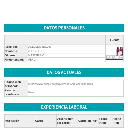
DATOS PERSONALES
Fuente
Apellidos :
ACEVEDO ROJAS
Nombres:
JORGE LUIS
Género:
MASCULINO
Nacionalidad:
PERÚ
DATOS ACTUALES
Pagina web
https://www.pucp.edu.pe/profesor/jorge-acevedo-rojas
personal:
Pais de
Perú
residencia:
EXPERIENCIA LABORAL
Descripción
Fecha
Fecha
Institución
Cargo
Cargo en I+d+i
del cargo
Inicio
Fin