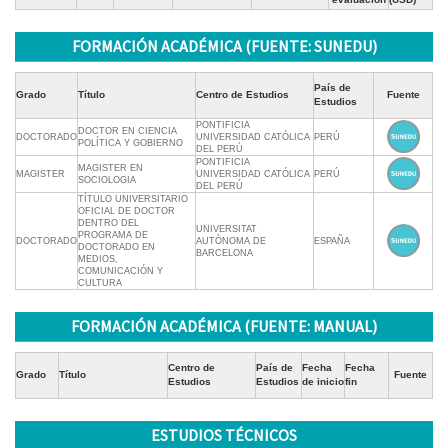
FORMACIÓN ACADÉMICA (FUENTE: SUNEDU)
País de
Grado
Título
Centro de Estudios
Fuente
Estudios
PONTIFICIA
DOCTOR EN CIENCIA
DOCTORADO
UNIVERSIDAD CATÓLICA
PERÚ
POLÍTICA Y GOBIERNO
DEL PERÚ
PONTIFICIA
MAGISTER EN
MAGISTER
UNIVERSIDAD CATÓLICA
PERÚ
SOCIOLOGIA
DEL PERÚ
TÍTULO UNIVERSITARIO
OFICIAL DE DOCTOR
DENTRO DEL
UNIVERSITAT
PROGRAMA DE
DOCTORADO
AUTÒNOMA DE
ESPAÑA
DOCTORADO EN
BARCELONA
MEDIOS,
COMUNICACIÓN Y
CULTURA
FORMACIÓN ACADÉMICA (FUENTE: MANUAL)
Centro de
País de
Fecha
Fecha
Grado
Título
Fuente
Estudios
Estudios
de inicio
fin
ESTUDIOS TÉCNICOS