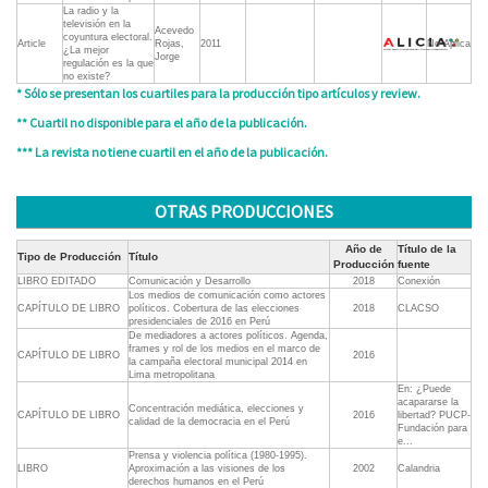
La radio y la
televisión en la
Acevedo
coyuntura electoral.
Article
Rojas,
2011
No Aplica
¿La mejor
Jorge
regulación es la que
no existe?
* Sólo se presentan los cuartiles para la producción tipo artículos y review.
** Cuartil no disponible para el año de la publicación.
*** La revista no tiene cuartil en el año de la publicación.
OTRAS PRODUCCIONES
Año de
Título de la
Tipo de Producción
Título
Producción
fuente
LIBRO EDITADO
Comunicación y Desarrollo
2018
Conexión
Los medios de comunicación como actores
CAPÍTULO DE LIBRO
políticos. Cobertura de las elecciones
2018
CLACSO
presidenciales de 2016 en Perú
De mediadores a actores políticos. Agenda,
frames y rol de los medios en el marco de
CAPÍTULO DE LIBRO
2016
la campaña electoral municipal 2014 en
Lima metropolitana
En: ¿Puede
acapararse la
Concentración mediática, elecciones y
CAPÍTULO DE LIBRO
2016
libertad? PUCP-
calidad de la democracia en el Perú
Fundación para
e...
Prensa y violencia política (1980-1995).
LIBRO
Aproximación a las visiones de los
2002
Calandria
derechos humanos en el Perú