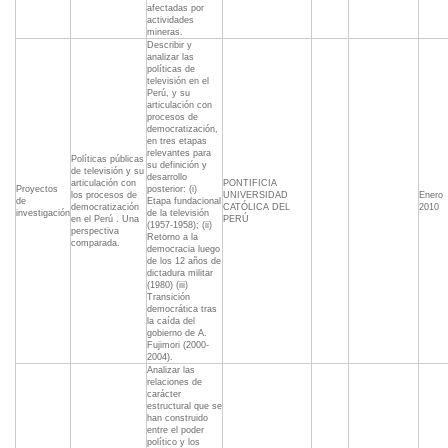
afectadas por
actividades
mineras.
Describir y
analizar las
políticas de
televisión en el
Perú, y su
articulación con
procesos de
democratización,
en tres etapas
relevantes para
Políticas públicas
su definición y
de televisión y su
desarrollo
articulación con
PONTIFICIA
Proyectos
posterior: (i)
los procesos de
UNIVERSIDAD
Enero
de
Etapa fundacional
democratización
CATÓLICA DEL
2010
investigación
de la televisión
en el Perú . Una
PERÚ
(1957-1958); (ii)
perspectiva
Retorno a la
comparada.
democracia luego
de los 12 años de
dictadura militar
(1980) (iii)
Transición
democrática tras
la caída del
gobierno de A.
Fujimori (2000-
2004).
Analizar las
relaciones de
carácter
estructural que se
han construido
entre el poder
político y los