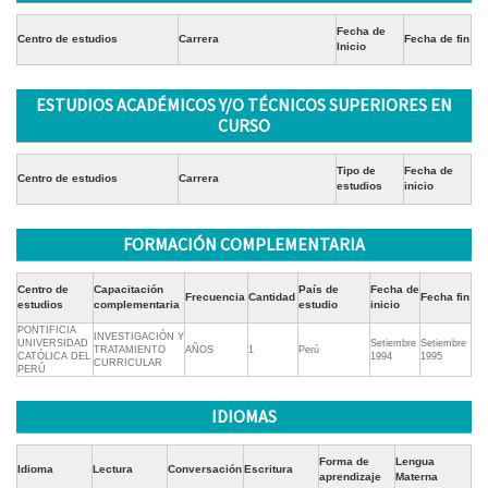
Fecha de
Centro de estudios
Carrera
Fecha de fin
Inicio
ESTUDIOS ACADÉMICOS Y/O TÉCNICOS SUPERIORES EN
CURSO
Tipo de
Fecha de
Centro de estudios
Carrera
estudios
inicio
FORMACIÓN COMPLEMENTARIA
Centro de
Capacitación
País de
Fecha de
Frecuencia
Cantidad
Fecha fin
estudios
complementaria
estudio
inicio
PONTIFICIA
INVESTIGACIÓN Y
UNIVERSIDAD
Setiembre
Setiembre
TRATAMIENTO
AÑOS
1
Perú
CATÓLICA DEL
1994
1995
CURRICULAR
PERÚ
IDIOMAS
Forma de
Lengua
Idioma
Lectura
Conversación
Escritura
aprendizaje
Materna