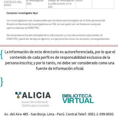
la Investigación
trabajo de investigación
PERÚ
CATÓLICA DEL
2011
y publicaciones en el
PERÚ
año.
Contactar investigador Aquí
Los investigadores son responsables por los datos que consignen en la ficha personal del
Directorio Nacional de Investigadores en CTeI, la cual podrá ser verificada en cualquier
oportunidad por el CONCYTEC.
De comprobarse fraude o falsedad de la información y/o los documentos adjuntados, el
CONCYTEC, podrá dar de baja el registro, sin perjuicio de iniciar las acciones, correspondientes.
{
La información de este directorio es autoreferenciada, por lo que el
contenido de cada perfil es de responsabilidad exclusiva de la
persona inscrita; y por lo tanto, no debe ser considerado como una
fuente de información oficial.
}
Av. del Aire 485 - San Borja. Lima - Perú. Central Telef.: 0051-1-399-0030.