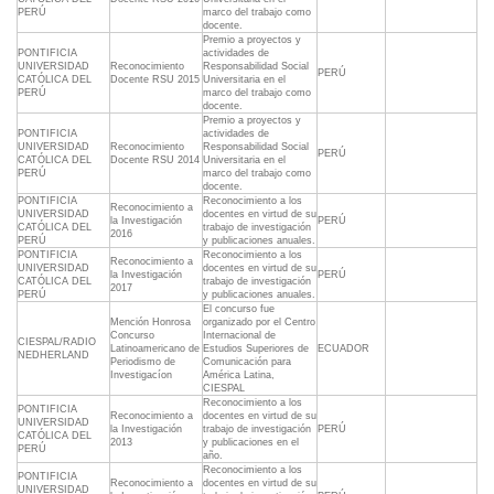
PERÚ
marco del trabajo como
docente.
Premio a proyectos y
PONTIFICIA
actividades de
UNIVERSIDAD
Reconocimiento
Responsabilidad Social
PERÚ
CATÓLICA DEL
Docente RSU 2015
Universitaria en el
PERÚ
marco del trabajo como
docente.
Premio a proyectos y
PONTIFICIA
actividades de
UNIVERSIDAD
Reconocimiento
Responsabilidad Social
PERÚ
CATÓLICA DEL
Docente RSU 2014
Universitaria en el
PERÚ
marco del trabajo como
docente.
PONTIFICIA
Reconocimiento a los
Reconocimiento a
UNIVERSIDAD
docentes en virtud de su
la Investigación
PERÚ
CATÓLICA DEL
trabajo de investigación
2016
PERÚ
y publicaciones anuales.
PONTIFICIA
Reconocimiento a los
Reconocimiento a
UNIVERSIDAD
docentes en virtud de su
la Investigación
PERÚ
CATÓLICA DEL
trabajo de investigación
2017
PERÚ
y publicaciones anuales.
El concurso fue
Mención Honrosa
organizado por el Centro
Concurso
Internacional de
CIESPAL/RADIO
Latinoamericano de
Estudios Superiores de
ECUADOR
NEDHERLAND
Periodismo de
Comunicación para
Investigacíon
América Latina,
CIESPAL
Reconocimiento a los
PONTIFICIA
Reconocimiento a
docentes en virtud de su
UNIVERSIDAD
la Investigación
trabajo de investigación
PERÚ
CATÓLICA DEL
2013
y publicaciones en el
PERÚ
año.
Reconocimiento a los
PONTIFICIA
Reconocimiento a
docentes en virtud de su
UNIVERSIDAD