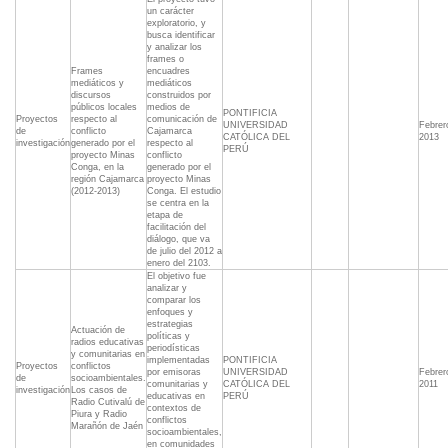
un carácter
exploratorio, y
busca identificar
y analizar los
frames o
Frames
encuadres
mediáticos y
mediáticos
discursos
construidos por
públicos locales
medios de
PONTIFICIA
Proyectos
respecto al
comunicación de
UNIVERSIDAD
Febrer
de
conflicto
Cajamarca
CATÓLICA DEL
2013
investigación
generado por el
respecto al
PERÚ
proyecto Minas
conflicto
Conga, en la
generado por el
región Cajamarca
proyecto Minas
(2012-2013)
Conga. El estudio
se centra en la
etapa de
facilitación del
diálogo, que va
de julio del 2012 a
enero del 2103.
El objetivo fue
analizar y
comparar los
enfoques y
estrategias
Actuación de
políticas y
radios educativas
periodísticas
y comunitarias en
implementadas
PONTIFICIA
Proyectos
conflictos
por emisoras
UNIVERSIDAD
Febrer
de
socioambientales.
comunitarias y
CATÓLICA DEL
2011
investigación
Los casos de
educativas en
PERÚ
Radio Cutivalú de
contextos de
Piura y Radio
conflictos
Marañón de Jaén
socioambientales,
en comunidades