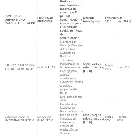
Profesor e
investigador en
las áreas de
comunicación
PONTIFICIA
política,
PROFESOR
Docente
Febrero
A la
UNIVERSIDAD
comunicación y
PRINCIPAL
Investigador
2010
actualidad
CATÓLICA DEL PERÚ
educación para
el desarrollo
social, políticas
de
comunicación.
Miembro del
Consejo Directivo
del Instituto
Nacional de
Radio y
Televisión.
Participación en
Otros cargos
INS.NAC.DE RADIO Y
Marzo
CONSEJERO
las sesiones de
relacionados a
Enero 2015
TEL.DEL PERU IRTP.
2012
Consejo para
(I+D+i)
aprobar,
monitorear y
evaluar los planes
anuales y
proyectos del
IRTP.
Dirección general
de la
Coordinadora
Nacional de
Radio, entidad sin
fines de lucro
Otros cargos
COORDINADORA
DIRECTOR
Marzo
Febrero
integrada por
relacionados a
NACIONAL DE RADIO
EJECUTIVO
2004
2010
emisoras y
(I+D+i)
centros de
producción de
diversas