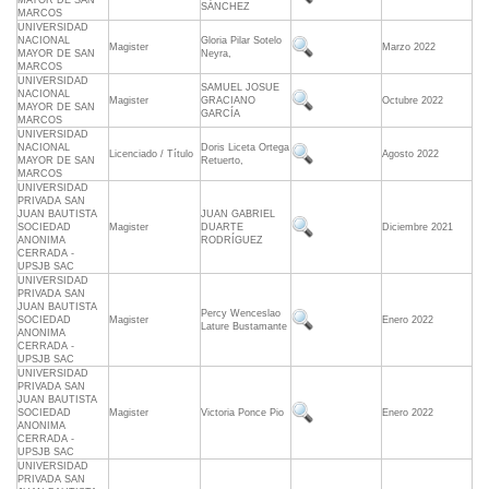
MAYOR DE SAN
SÁNCHEZ
MARCOS
UNIVERSIDAD
NACIONAL
Gloria Pilar Sotelo
Magister
Marzo 2022
MAYOR DE SAN
Neyra,
MARCOS
UNIVERSIDAD
SAMUEL JOSUE
NACIONAL
Magister
GRACIANO
Octubre 2022
MAYOR DE SAN
GARCÍA
MARCOS
UNIVERSIDAD
NACIONAL
Doris Liceta Ortega
Licenciado / Título
Agosto 2022
MAYOR DE SAN
Retuerto,
MARCOS
UNIVERSIDAD
PRIVADA SAN
JUAN BAUTISTA
JUAN GABRIEL
SOCIEDAD
Magister
DUARTE
Diciembre 2021
ANONIMA
RODRÍGUEZ
CERRADA -
UPSJB SAC
UNIVERSIDAD
PRIVADA SAN
JUAN BAUTISTA
Percy Wenceslao
SOCIEDAD
Magister
Enero 2022
Lature Bustamante
ANONIMA
CERRADA -
UPSJB SAC
UNIVERSIDAD
PRIVADA SAN
JUAN BAUTISTA
SOCIEDAD
Magister
Victoria Ponce Pio
Enero 2022
ANONIMA
CERRADA -
UPSJB SAC
UNIVERSIDAD
PRIVADA SAN