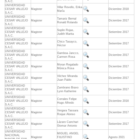
S.A.C.
UNIVERSIDAD
Villar Revello, Erika
CESAR VALLEJO
Magister
Diciembre 2018
María
S.A.C.
UNIVERSIDAD
Tamariz Bernal
CESAR VALLEJO
Magister
Diciembre 2017
Ronald Rolando
S.A.C.
UNIVERSIDAD
Soplin Rojas,
CESAR VALLEJO
Magister
Setiembre 2017
Judith Marita
S.A.C.
UNIVERSIDAD
Chico Tasayco,
CESAR VALLEJO
Magister
Setiembre 2017
Héctor
S.A.C.
UNIVERSIDAD
Gamboa Jancco,
CESAR VALLEJO
Magister
Diciembre 2017
Carmen Rosa
S.A.C.
UNIVERSIDAD
Moran Regalado
CESAR VALLEJO
Magister
Diciembre 2017
Mónica Rosa
S.A.C.
UNIVERSIDAD
Vilchez Miranda
CESAR VALLEJO
Magister
Diciembre 2017
Juan Pablo
S.A.C.
UNIVERSIDAD
Zambrano Bravo
CESAR VALLEJO
Magister
Diciembre 2017
Lynn Katherine
S.A.C.
UNIVERSIDAD
Corrales Felipe
CESAR VALLEJO
Magister
Diciembre 2016
Hugo Alfredo
S.A.C.
UNIVERSIDAD
Vergara Tassara
CESAR VALLEJO
Magister
Diciembre 2017
Roque Alonso
S.A.C.
UNIVERSIDAD
Lázaro Canchari
CESAR VALLEJO
Magister
Setiembre 2017
Giomar Antonio
S.A.C.
UNIVERSIDAD
MIGUEL ANGEL
NACIONAL
Magister
FAUSTINO
Agosto 2021