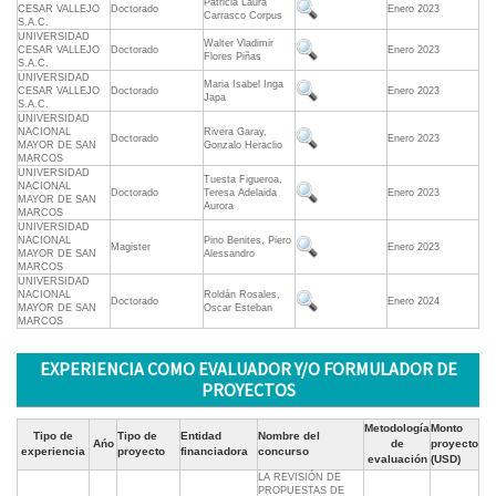
Patricia Laura
CESAR VALLEJO
Doctorado
Enero 2023
Carrasco Corpus
S.A.C.
UNIVERSIDAD
Walter Vladimir
CESAR VALLEJO
Doctorado
Enero 2023
Flores Piñas
S.A.C.
UNIVERSIDAD
Maria Isabel Inga
CESAR VALLEJO
Doctorado
Enero 2023
Japa
S.A.C.
UNIVERSIDAD
NACIONAL
Rivera Garay,
Doctorado
Enero 2023
MAYOR DE SAN
Gonzalo Heraclio
MARCOS
UNIVERSIDAD
Tuesta Figueroa,
NACIONAL
Doctorado
Teresa Adelaida
Enero 2023
MAYOR DE SAN
Aurora
MARCOS
UNIVERSIDAD
NACIONAL
Pino Benites, Piero
Magister
Enero 2023
MAYOR DE SAN
Alessandro
MARCOS
UNIVERSIDAD
NACIONAL
Roldán Rosales,
Doctorado
Enero 2024
MAYOR DE SAN
Oscar Esteban
MARCOS
EXPERIENCIA COMO EVALUADOR Y/O FORMULADOR DE
PROYECTOS
Metodología
Monto
Tipo de
Tipo de
Entidad
Nombre del
Ańo
de
proyecto
experiencia
proyecto
financiadora
concurso
evaluación
(USD)
LA REVISIÓN DE
PROPUESTAS DE