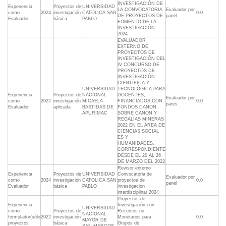
INVESTIGACIÓN DE
Experiencia
Proyectos de
UNIVERSIDAD
LA CONVOCATORIA
Evaluador por
como
2024
investigación
CATOLICA SAN
0.0
DE PROYECTOS DE
panel
Evaluador
básica
PABLO
FOMENTO DE LA
INVESTIGACIÓN
2024
EVALUADOR
EXTERNO DE
PROYECTOS DE
INVESTIGACIÓN DEL
IV CONCURSO DE
PROYECTOS DE
INVESTIGACIÓN
CIENTÍFICA Y
UNIVERSIDAD
TECNOLÓGICA PARA
Experiencia
Proyectos de
NACIONAL
DOCENTES,
Evaluador por
como
2022
investigación
MICAELA
FINANCIADOS CON
0.0
pares
Evaluador
aplicada
BASTIDAS DE
FONDOS CANON,
APURIMAC
SOBRE CANON Y
REGALÍAS MINERAS
2022 EN EL ÁREA DE
CIENCIAS SOCIAL
ES Y
HUMANIDADES.
CORRESPONDIENTE
DESDE EL 20 AL 26
DE MARZO DEL 2022
Revisor externo
Experiencia
Proyectos de
UNIVERSIDAD
Convocatoria de
Evaluador por
como
2024
investigación
CATOLICA SAN
proyectos de
0.0
panel
Evaluador
básica
PABLO
investigación
interdisciplinar 2024
Proyectos de
Experiencia
Investigación con
UNIVERSIDAD
como
Proyectos de
Recursos no
NACIONAL
formulador(sólo
2022
investigación
Monetarios para
0.0
MAYOR DE
proyectos
básica
Grupos de