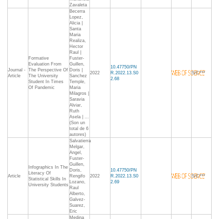
Zavaleta
Becerra
Lopez,
Alicia |
Santa
Maria
Realiza,
Hector
Raul |
Formative
Fuster-
Evaluation From
Guillen,
10.47750/PN
Journal -
The Perspective Of
Doris |
2022
R.2022.13.S0
S/C***
Article
The University
Sanchez
2.68
Student In Times
Temple,
Of Pandemic
Maria
Milagros |
Saravia
Alviar,
Ruth
Asela | ...
(Son un
total de 6
autores)
Salvatierra
Melgar,
Angel,
Fuster-
Guillen,
Infographics In The
Doris,
10.47750/PN
Literacy Of
Article
Rengifo
2022
R.2022.13.S0
S/C***
Statistical Skills In
Lozano,
2.69
University Students
Raul
Alberto,
Galvez-
Suarez,
Eric
Medina