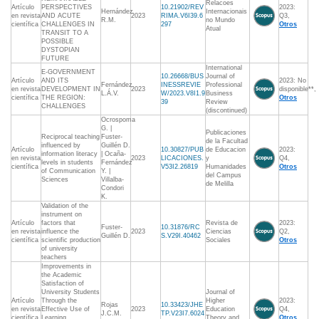
Relacoes
Artículo
PERSPECTIVES
10.21902/REV
2023:
Hernández
Internacionais
en revista
AND ACUTE
2023
RIMA.V6I39.6
Q3,
R.M.
no Mundo
científica
CHALLENGES IN
297
Otros
Atual
TRANSIT TO A
POSSIBLE
DYSTOPIAN
FUTURE
International
E-GOVERNMENT
10.26668/BUS
Journal of
Artículo
AND ITS
2023: No
Fernández
INESSREVIE
Professional
en revista
DEVELOPMENT IN
2023
disponible**,
L.Á.V.
W/2023.V8I1.9
Business
científica
THE REGION:
Otros
39
Review
CHALLENGES
(discontinued)
Ocrospoma
G. |
Publicaciones
Reciprocal teaching
Fuster-
de la Facultad
influenced by
Guillén D.
Artículo
10.30827/PUB
de Educacion
2023:
information literacy
| Ocaña-
en revista
2023
LICACIONES.
y
Q4,
levels in students
Fernández
científica
V53I2.26819
Humanidades
Otros
of Communication
Y. |
del Campus
Sciences
Villalba-
de Melilla
Condori
K.
Validation of the
instrument on
Artículo
factors that
Revista de
2023:
Fuster-
10.31876/RC
en revista
influence the
2023
Ciencias
Q2,
Guillén D.
S.V29I.40462
científica
scientific production
Sociales
Otros
of university
teachers
Improvements in
the Academic
Satisfaction of
University Students
Journal of
Artículo
Through the
Higher
2023:
Rojas
10.33423/JHE
en revista
Effective Use of
2023
Education
Q4,
J.C.M.
TP.V23I7.6024
científica
Learning
Theory and
Otros