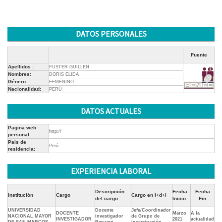
DATOS PERSONALES
Fuente
Apellidos :
FUSTER GUILLEN
Nombres:
DORIS ELIDA
Género:
FEMENINO
Nacionalidad:
PERÚ
DATOS ACTUALES
Pagina web
http://
personal:
Pais de
Perú
residencia:
EXPERIENCIA LABORAL
Descripción
Fecha
Fecha
Institución
Cargo
Cargo en I+d+i
del cargo
Inicio
Fin
UNIVERSIDAD
Docente
Jefe/Coordinador
DOCENTE
Marzo
A la
NACIONAL MAYOR
investigador
de Grupo de
INVESTIGADOR
2021
actualidad