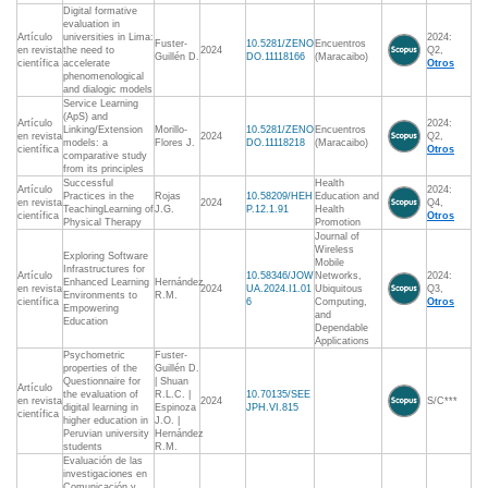
Digital formative
evaluation in
Artículo
universities in Lima:
2024:
Fuster-
10.5281/ZENO
Encuentros
en revista
the need to
2024
Q2,
Guillén D.
DO.11118166
(Maracaibo)
científica
accelerate
Otros
phenomenological
and dialogic models
Service Learning
(ApS) and
Artículo
2024:
Linking/Extension
Morillo-
10.5281/ZENO
Encuentros
en revista
2024
Q2,
models: a
Flores J.
DO.11118218
(Maracaibo)
científica
Otros
comparative study
from its principles
Successful
Health
Artículo
2024:
Practices in the
Rojas
10.58209/HEH
Education and
en revista
2024
Q4,
TeachingLearning of
J.G.
P.12.1.91
Health
científica
Otros
Physical Therapy
Promotion
Journal of
Wireless
Exploring Software
Mobile
Infrastructures for
Artículo
10.58346/JOW
Networks,
2024:
Enhanced Learning
Hernández
en revista
2024
UA.2024.I1.01
Ubiquitous
Q3,
Environments to
R.M.
científica
6
Computing,
Otros
Empowering
and
Education
Dependable
Applications
Psychometric
Fuster-
properties of the
Guillén D.
Questionnaire for
| Shuan
Artículo
the evaluation of
R.L.C. |
10.70135/SEE
en revista
2024
S/C***
digital learning in
Espinoza
JPH.VI.815
científica
higher education in
J.O. |
Peruvian university
Hernández
students
R.M.
Evaluación de las
investigaciones en
Comunicación y