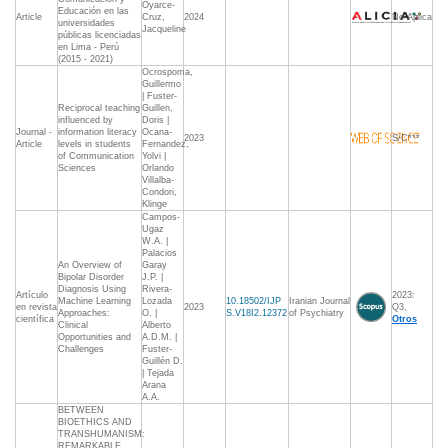
Oyarce-
Educación en las
Article
Cruz,
2024
No Aplica
universidades
Jacqueline
públicas licenciadas
en Lima - Perú
(2015 - 2021)
Ocrospoma,
Guillermo
| Fuster-
Reciprocal teaching
Guillen,
influenced by
Doris |
Journal -
information literacy
Ocana-
2023
S/C***
Article
levels in students
Fernandez,
of Communication
Yolvi |
Sciences
Orlando
Villalba-
Condori,
Klinge
Campos-
Ugaz
W.A. |
Palacios
An Overview of
Garay
Bipolar Disorder
J.P. |
Diagnosis Using
Rivera-
Artículo
2023:
Machine Learning
Lozada
10.18502/IJP
Iranian Journal
en revista
2023
Q3,
Approaches:
O. |
S.V18I2.12372
of Psychiatry
científica
Otros
Clinical
Alberto
Opportunities and
A.D.M. |
Challenges
Fuster-
Guillén D.
| Tejada
Arana
A.A.
BETWEEN
BIOETHICS AND
TRANSHUMANISM:
REMARKABLE