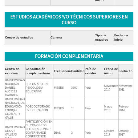
Inicio
ESTUDIOS ACADÉMICOS Y/O TÉCNICOS SUPERIORES EN
CURSO
Tipo de
Fecha de
Centro de estudios
Carrera
estudios
inicio
FORMACIÓN COMPLEMENTARIA
Centro de
Capacitación
País de
Fecha de
Frecuencia
Cantidad
Fecha fin
estudios
complementaria
estudio
inicio
UNIVERSIDAD
NACIONAL
DIPLOMADO EN
Noviembre
Noviembre
DANIEL
PSICOLOGÍA
MESES
3500
Perú
2010
2011
ALCIDES
EDUCATIVA
CARRION
UNIVERSIDAD
NACIONAL DE
EDUCACIÓN
POSDOCTORADO
Marzo
Febrero
MESES
11
Perú
ENRIQUE
EN EDUCACIÓN
2013
2014
GUZMÁN Y
VALLE
PARTICIPACIÓN EN
EL CONGRESO
UNIVERSIDAD
INTERNACIONAL "
CESAR
Octubre
Octubre
GOVERNANCE
DIAS
3
Perú
VALLEJO
2017
2017
CONFERENCE