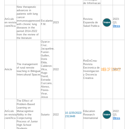
de Informacao
New therapeutic
advances in
patients with lung
cancer
Artículo
Revista
2023:
immunosuppressed
Escalante
en revista
2023
Espanola de
Q3,
with chronic lung
F.M.
científica
Salud Publica
Otros
diseases in the
period 2014-2022
from the review of
the literature
Oyarce-
Cruz,
Jacqueline,
Fuster-
Guillen,
Doris
ReiDoCrea-
Elida,
The management
Revista
Calderon-
of rural remote
Eectronica de
Article
Vilca,
2022
S/C***
teaching in Bilingual
Investigacion
Hugo
Intercultural Spaces
y Docencia
David,
Creativa
Estrada-
Cuzcano,
Alonso,
Flores-
Vivar,
Jesus
The Effect of
Problem-Based
Learning on
Artículo
Metacognitive
Education
2022:
10.1155/2022/
en revista
Ability in the
Sutarto
2022
Research
Q3,
2313448
científica
Conjecturing
International
Otros
Process of Junior
High School
Students