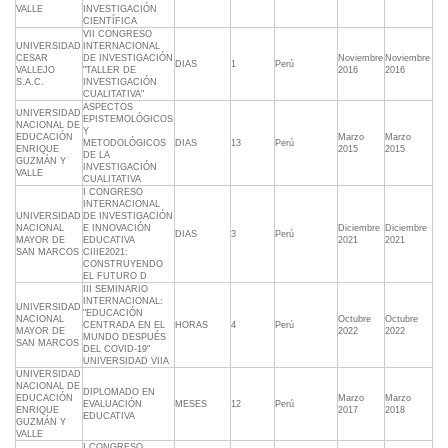
VALLE
INVESTIGACIÓN
CIENTÍFICA
VII CONGRESO
UNIVERSIDAD
INTERNACIONAL
CESAR
DE INVESTIGACIÓN
Noviembre
Noviembre
DIAS
1
Perú
VALLEJO
"TALLER DE
2016
2016
S.A.C.
INVESTIGACIÓN
CUALITATIVA"
ASPECTOS
UNIVERSIDAD
EPISTEMOLÓGICOS
NACIONAL DE
Y
EDUCACIÓN
Marzo
Marzo
METODOLÓGICOS
DIAS
13
Perú
ENRIQUE
2015
2015
DE LA
GUZMÁN Y
INVESTIGACIÓN
VALLE
CUALITATIVA
I CONGRESO
INTERNACIONAL
UNIVERSIDAD
DE INVESTIGACIÓN
NACIONAL
E INNOVACIÓN
Diciembre
Diciembre
DIAS
3
Perú
MAYOR DE
EDUCATIVA
2021
2021
SAN MARCOS
CIIIE2021:
CONSTRUYENDO
EL FUTURO D
III SEMINARIO
INTERNACIONAL:
UNIVERSIDAD
"EDUCACIÓN
NACIONAL
Octubre
Octubre
CENTRADA EN EL
HORAS
4
Perú
MAYOR DE
2022
2022
MUNDO DESPUÉS
SAN MARCOS
DEL COVID-19"
UNIVERSIDAD VIIA
UNIVERSIDAD
NACIONAL DE
DIPLOMADO EN
EDUCACIÓN
Marzo
Marzo
EVALUACIÓN
MESES
12
Perú
ENRIQUE
2017
2018
EDUCATIVA
GUZMÁN Y
VALLE
I CONGRESO