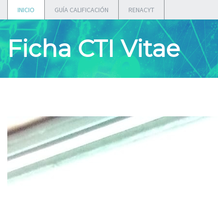
INICIO
GUÍA CALIFICACIÓN
RENACYT
Ficha CTI Vitae