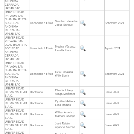
ANONIMA
CERRADA -
UPSJB SAC
UNIVERSIDAD
PRIVADA SAN
JUAN BAUTISTA
Sánchez Pasache,
SOCIEDAD
Licenciado / Título
Setiembre 2021
Jesus Enrique
ANONIMA
CERRADA -
UPSJB SAC
UNIVERSIDAD
PRIVADA SAN
JUAN BAUTISTA
Medina Vásquez,
SOCIEDAD
Licenciado / Título
Agosto 2021
Fiorella Kiara
ANONIMA
CERRADA -
UPSJB SAC
UNIVERSIDAD
PRIVADA SAN
JUAN BAUTISTA
Livia Encalada,
SOCIEDAD
Licenciado / Título
Setiembre 2021
Willy Samir
ANONIMA
CERRADA -
UPSJB SAC
UNIVERSIDAD
Claudia Liliany
CESAR VALLEJO
Doctorado
Enero 2023
Aliaga Meléndez
S.A.C.
UNIVERSIDAD
Cynthia Melissa
CESAR VALLEJO
Doctorado
Enero 2023
Elias Ramos
S.A.C.
UNIVERSIDAD
Willian Américo
CESAR VALLEJO
Doctorado
Enero 2023
Mamani Choque
S.A.C.
UNIVERSIDAD
José Rubén
CESAR VALLEJO
Doctorado
Enero 2023
Aparicio Alarcón
S.A.C.
UNIVERSIDAD