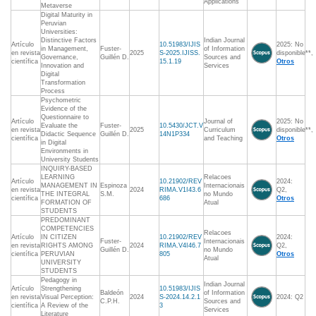
Applications
Metaverse
Digital Maturity in
Peruvian
Universities:
Distinctive Factors
Indian Journal
Artículo
10.51983/IJIS
2025: No
in Management,
Fuster-
of Information
en revista
2025
S-2025.IJISS.
disponible**,
Governance,
Guillén D.
Sources and
científica
15.1.19
Otros
Innovation and
Services
Digital
Transformation
Process
Psychometric
Evidence of the
Questionnaire to
Artículo
Journal of
2025: No
Evaluate the
Fuster-
10.5430/JCT.V
en revista
2025
Curriculum
disponible**,
Didactic Sequence
Guillén D.
14N1P334
científica
and Teaching
Otros
in Digital
Environments in
University Students
INQUIRY-BASED
LEARNING
Relacoes
Artículo
10.21902/REV
2024:
MANAGEMENT IN
Espinoza
Internacionais
en revista
2024
RIMA.V1I43.6
Q2,
THE INTEGRAL
S.M.
no Mundo
científica
686
Otros
FORMATION OF
Atual
STUDENTS
PREDOMINANT
COMPETENCIES
Relacoes
Artículo
IN CITIZEN
10.21902/REV
2024:
Fuster-
Internacionais
en revista
RIGHTS AMONG
2024
RIMA.V4I46.7
Q2,
Guillén D.
no Mundo
científica
PERUVIAN
805
Otros
Atual
UNIVERSITY
STUDENTS
Pedagogy in
Indian Journal
Artículo
Strengthening
10.51983/IJIS
Baldeón
of Information
en revista
Visual Perception:
2024
S-2024.14.2.1
2024: Q2
C.P.H.
Sources and
científica
A Review of the
3
Services
Literature