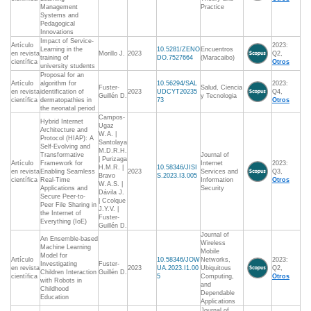
Management
Practice
Systems and
Pedagogical
Innovations
Impact of Service-
Artículo
2023:
Learning in the
10.5281/ZENO
Encuentros
en revista
Morillo J.
2023
Q2,
training of
DO.7527664
(Maracaibo)
científica
Otros
university students
Proposal for an
Artículo
algorithm for
10.56294/SAL
2023:
Fuster-
Salud, Ciencia
en revista
identification of
2023
UDCYT20235
Q4,
Guillén D.
y Tecnologia
científica
dermatopathies in
73
Otros
the neonatal period
Campos-
Hybrid Internet
Ugaz
Architecture and
W.A. |
Protocol (HIAP): A
Santolaya
Self-Evolving and
M.D.R.H.
Transformative
Journal of
| Purizaga
Artículo
Framework for
Internet
2023:
H.M.R. |
10.58346/JISI
en revista
Enabling Seamless
2023
Services and
Q3,
Bravo
S.2023.I3.005
científica
Real-Time
Information
Otros
W.A.S. |
Applications and
Security
Dávila J.
Secure Peer-to-
| Ccolque
Peer File Sharing in
J.Y.V. |
the Internet of
Fuster-
Everything (IoE)
Guillén D.
Journal of
An Ensemble-based
Wireless
Machine Learning
Mobile
Model for
Artículo
10.58346/JOW
Networks,
2023:
Investigating
Fuster-
en revista
2023
UA.2023.I1.00
Ubiquitous
Q2,
Children Interaction
Guillén D.
científica
5
Computing,
Otros
with Robots in
and
Childhood
Dependable
Education
Applications
Journal of