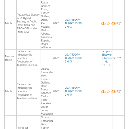
Rosas,
Carmen
Rosa,
Fuster-
Pedagolical Support
Guillen,
in, A Hybrid
Doris,
10.47750/PN
Setting, in Public
Article
Paz
2022
R.2022.13.S0
S/C***
Institutions and
Mayuri,
3.041
PRONOEI of the
Carlos
Initial Level
Alberto,
Asencios
Espejo,
Roger
Wilfredo
Factors that
Scopus -
Influence the
10.47750/PN
Elsevier
Journal-
Scientific
2022
R.2022.13.S0
a través
S/C***
article
Production of
3.045
de
Teachers in Peru
ORCID
Ocana
Fernandez,
Yolvi,
Fuster-
Guillen,
Factors that
Doris,
Influence the
10.47750/PN
Ponce
Article
Scientific
2022
R.2022.13.S0
S/C***
Sanchez,
Production of
3.045
Carlos
Teachers in Peru
Fidel,
Zavaleta
Oliver,
Jenny
Marianella
Ocana-
Fernandez,
Yolvi,
Profile Of
Fuster-