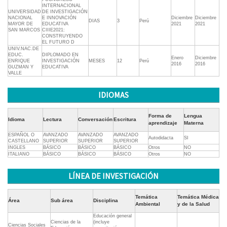
INTERNACIONAL
UNIVERSIDAD
DE INVESTIGACIÓN
NACIONAL
E INNOVACIÓN
Diciembre
Diciembre
DIAS
3
Perú
MAYOR DE
EDUCATIVA
2021
2021
SAN MARCOS
CIIIE2021:
CONSTRUYENDO
EL FUTURO D
UNIV.NAC.DE
EDUC.
DIPLOMADO EN
Enero
Diciembre
ENRIQUE
INVESTIGACIÓN
MESES
12
Perú
2016
2016
GUZMAN Y
EDUCATIVA
VALLE
IDIOMAS
Forma de
Lengua
Idioma
Lectura
Conversación
Escritura
aprendizaje
Materna
ESPAÑOL O
AVANZADO
AVANZADO
AVANZADO
Autodidacta
SI
CASTELLANO
SUPERIOR
SUPERIOR
SUPERIOR
INGLES
BÁSICO
BÁSICO
BÁSICO
Otros
NO
ITALIANO
BÁSICO
BÁSICO
BÁSICO
Otros
NO
LÍNEA DE INVESTIGACIÓN
Temática
Temática Médica
Área
Sub área
Disciplina
Ambiental
y de la Salud
Educación general
Ciencias de la
(incluye
Ciencias Sociales