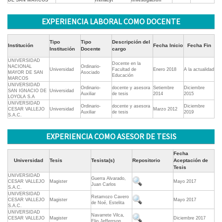
DE SAN MARCOS
Renacyt
investigación
EXPERIENCIA LABORAL COMO DOCENTE
Tipo
Tipo
Descripción del
Institución
Fecha Inicio
Fecha Fin
Institución
Docente
cargo
UNIVERSIDAD
Docente en la
NACIONAL
Ordinario-
Universidad
Facultad de
Enero 2018
A la actualidad
MAYOR DE SAN
Asociado
Educación
MARCOS
UNIVERSIDAD
Ordinario-
docente y asesora
Setiembre
Diciembre
SAN IGNACIO DE
Universidad
Auxiliar
de tesis
2014
2015
LOYOLA S.A
UNIVERSIDAD
Ordinario-
docente y asesora
Diciembre
CESAR VALLEJO
Universidad
Marzo 2012
Auxiliar
de tesis
2019
S.A.C.
EXPERIENCIA COMO ASESOR DE TESIS
Fecha
Universidad
Tesis
Tesista(s)
Repositorio
Aceptación de
Tesis
UNIVERSIDAD
Guerra Alvarado,
CESAR VALLEJO
Magister
Mayo 2017
Juan Carlos
S.A.C.
UNIVERSIDAD
Retamozo Cavero
CESAR VALLEJO
Magister
Mayo 2017
de Noé, Estelita
S.A.C.
UNIVERSIDAD
Navarrete Vilca,
CESAR VALLEJO
Magister
Diciembre 2017
Elio Jefferrson