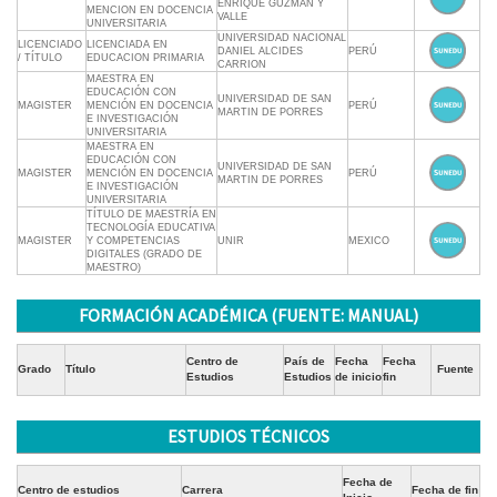
ENRIQUE GUZMÁN Y
MENCION EN DOCENCIA
VALLE
UNIVERSITARIA
UNIVERSIDAD NACIONAL
LICENCIADO
LICENCIADA EN
DANIEL ALCIDES
PERÚ
/ TÍTULO
EDUCACION PRIMARIA
CARRION
MAESTRA EN
EDUCACIÓN CON
UNIVERSIDAD DE SAN
MAGISTER
MENCIÓN EN DOCENCIA
PERÚ
MARTIN DE PORRES
E INVESTIGACIÓN
UNIVERSITARIA
MAESTRA EN
EDUCACIÓN CON
UNIVERSIDAD DE SAN
MAGISTER
MENCIÓN EN DOCENCIA
PERÚ
MARTIN DE PORRES
E INVESTIGACIÓN
UNIVERSITARIA
TÍTULO DE MAESTRÍA EN
TECNOLOGÍA EDUCATIVA
MAGISTER
Y COMPETENCIAS
UNIR
MEXICO
DIGITALES (GRADO DE
MAESTRO)
FORMACIÓN ACADÉMICA (FUENTE: MANUAL)
Centro de
País de
Fecha
Fecha
Grado
Título
Fuente
Estudios
Estudios
de inicio
fin
ESTUDIOS TÉCNICOS
Fecha de
Centro de estudios
Carrera
Fecha de fin