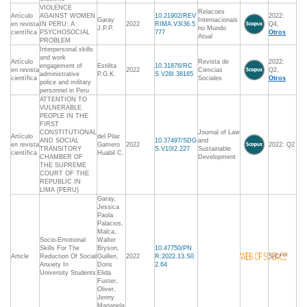
VIOLENCE
Relacoes
Artículo
AGAINST WOMEN
10.21902/REV
2022:
Garay
Internacionais
en revista
IN PERU: A
2022
RIMA.V3I36.5
Q4,
J.P.P.
no Mundo
científica
PSYCHOSOCIAL
777
Otros
Atual
PROBLEM
Interpersonal skills
and work
Artículo
Revista de
2022:
engagement of
Estilita
10.31876/RC
en revista
2022
Ciencias
Q2,
administrative
P.G.K.
S.V28I.38165
científica
Sociales
Otros
police and military
personnel in Peru
ATTENTION TO
VULNERABLE
PEOPLE IN THE
FIRST
CONSTITUTIONAL
Journal of Law
Artículo
del Pilar
AND SOCIAL
10.37497/SDG
and
en revista
Gamero
2022
2022: Q2
TRANSITORY
S.V10I2.227
Sustainable
científica
Huabil C.
CHAMBER OF
Development
THE SUPREME
COURT OF THE
REPUBLIC IN
LIMA (PERU)
Garay,
Jessica
Paola
Palacios,
Malca,
Socio-Emotional
Walter
Skills For The
Bryson,
10.47750/PN
Article
Reduction Of Social
Guillen,
2022
R.2022.13.S0
S/C***
Anxiety In
Doris
2.64
University Students
Elida
Fuster,
Oliver,
Jenny
Marianela