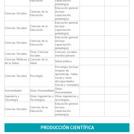
Educación
capacitación,
pedadogía)
Educación general
Ciencias de la
(incluye
Ciencias Sociales
Educación
capacitación,
pedadogía)
Educación general
Ciencias de la
(incluye
Ciencias Sociales
Educación
capacitación,
pedadogía)
Educación general
Ciencias de la
(incluye
Ciencias Sociales
Educación
capacitación,
pedadogía)
Otras Ciencias
Ciencias sociales,
Ciencias Sociales
Sociales
interdisciplinaria
Ciencias Médicas y
Ciencias de la
Salud pública
de la Salud
Salud
Psicología (incluye
terapias de
aprendizaje, habla,
Ciencias Sociales
Psicología
visual y otras
discapacidades
físicas y mentales)
Otras
Humanidades
Otras Humanidades
Humanidades
Ingeniería y
Otras Ingenierías y
Otras ingenierías y
Tecnología
Tecnologías
tecnologías
Educación general
Ciencias de la
(incluye
Ciencias Sociales
Educación
capacitación,
pedadogía)
PRODUCCIÓN CIENTÍFICA