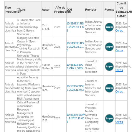
Cuartil
Tipo
Año de
de
Título
Autor
DOI
Revista
Fuente
Producción
Producción
ScimagoJR
o JCR*
A Bibliometric Look
Indian Journal
Artículo
at Informal
10.51983/IJIS
2026: No
Cruz
of Information
en revista
Entrepreneurship
2026
S-2026.16.1.6
disponible**,
S.Y.H.
Sources and
científica
from Different
2
Otros
Services
Scenarios
Mapping Scientific
Output in Sport
Indian Journal
Artículo
10.51983/IJIS
2026: No
Psychology
Hernández
of Information
en revista
2026
S-2026.16.2.1
disponible**,
Training Research
R.M.
Sources and
científica
5
Otros
in Peruvian
Services
University Theses
Media literacy skills
Journal of
Artículo
in the exercise of
2026: No
Fuster-
10.55493/500
Asian
en revista
digital citizenship of
2026
disponible**,
Guillen D.
3.V16I1.5865
Scientific
científica
university students
Otros
Research
in Peru
Adaptive Security
Model for E-
Journal of
Artículo
Learning Platforms
Internet
2026: No
Hernández
10.58346/JISI
en revista
Using Multi-Layered
2026
Services and
disponible**,
R.M.
S.2026.I1.043
científica
Anomaly Detection
Information
Otros
and Context-Aware
Security
Risk Assessment
Critical Review of
Journal of
Autonomous
Wireless
Resource
Mobile
Management
Artículo
10.58346/JOW
Networks
2026: No
Strategies for
Hernández
en revista
2026
UA.2026.I1.05
Ubiquitous
disponible**,
Technological
R.M.
científica
1
Computing
Otros
Reliability and
and
Learning Quality in
Dependable
the 6G Educational