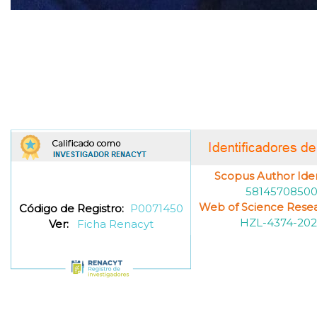
Scopus Author Ident
5814570850
Web of Science Resea
Código de Registro:
P0071450
HZL-4374-202
Ver:
Ficha Renacyt