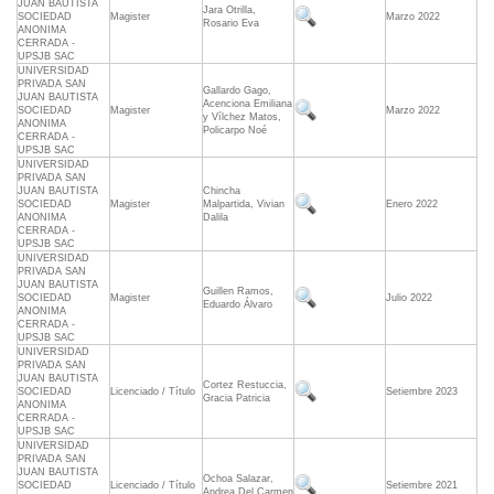
JUAN BAUTISTA
Jara Otrilla,
SOCIEDAD
Magister
Marzo 2022
Rosario Eva
ANONIMA
CERRADA -
UPSJB SAC
UNIVERSIDAD
PRIVADA SAN
Gallardo Gago,
JUAN BAUTISTA
Acenciona Emiliana
SOCIEDAD
Magister
Marzo 2022
y Vílchez Matos,
ANONIMA
Policarpo Noé
CERRADA -
UPSJB SAC
UNIVERSIDAD
PRIVADA SAN
JUAN BAUTISTA
Chincha
SOCIEDAD
Magister
Malpartida, Vivian
Enero 2022
ANONIMA
Dalila
CERRADA -
UPSJB SAC
UNIVERSIDAD
PRIVADA SAN
JUAN BAUTISTA
Guillen Ramos,
SOCIEDAD
Magister
Julio 2022
Eduardo Álvaro
ANONIMA
CERRADA -
UPSJB SAC
UNIVERSIDAD
PRIVADA SAN
JUAN BAUTISTA
Cortez Restuccia,
SOCIEDAD
Licenciado / Título
Setiembre 2023
Gracia Patricia
ANONIMA
CERRADA -
UPSJB SAC
UNIVERSIDAD
PRIVADA SAN
JUAN BAUTISTA
Ochoa Salazar,
SOCIEDAD
Licenciado / Título
Setiembre 2021
Andrea Del Carmen