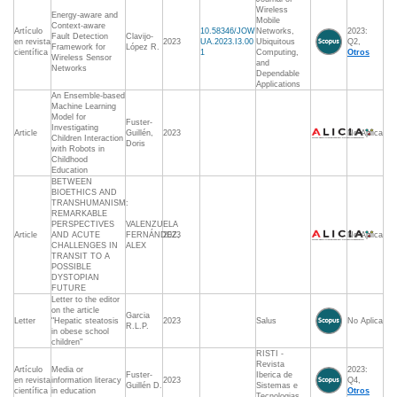
Wireless
Energy-aware and
Mobile
Context-aware
Artículo
10.58346/JOW
Networks,
2023:
Fault Detection
Clavijo-
en revista
2023
UA.2023.I3.00
Ubiquitous
Q2,
Framework for
López R.
científica
1
Computing,
Otros
Wireless Sensor
and
Networks
Dependable
Applications
An Ensemble-based
Machine Learning
Model for
Fuster-
Investigating
Article
Guillén,
2023
No Aplica
Children Interaction
Doris
with Robots in
Childhood
Education
BETWEEN
BIOETHICS AND
TRANSHUMANISM:
REMARKABLE
PERSPECTIVES
VALENZUELA
Article
AND ACUTE
FERNÁNDEZ,
2023
No Aplica
CHALLENGES IN
ALEX
TRANSIT TO A
POSSIBLE
DYSTOPIAN
FUTURE
Letter to the editor
on the article
Garcia
Letter
"Hepatic steatosis
2023
Salus
No Aplica
R.L.P.
in obese school
children"
RISTI -
Revista
Artículo
Media or
2023:
Fuster-
Iberica de
en revista
information literacy
2023
Q4,
Guillén D.
Sistemas e
científica
in education
Otros
Tecnologias