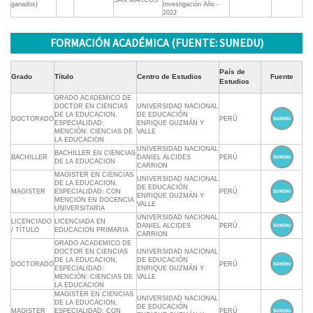
SAN MARCOS
ganados)
Investigación Año -
2022
FORMACIÓN ACADÉMICA (FUENTE: SUNEDU)
País de
Grado
Título
Centro de Estudios
Fuente
Estudios
GRADO ACADEMICO DE
DOCTOR EN CIENCIAS
UNIVERSIDAD NACIONAL
DE LA EDUCACION,
DE EDUCACIÓN
DOCTORADO
PERÚ
ESPECIALIDAD:
ENRIQUE GUZMÁN Y
MENCIÓN: CIENCIAS DE
VALLE
LA EDUCACION
UNIVERSIDAD NACIONAL
BACHILLER EN CIENCIAS
BACHILLER
DANIEL ALCIDES
PERÚ
DE LA EDUCACION
CARRION
MAGISTER EN CIENCIAS
UNIVERSIDAD NACIONAL
DE LA EDUCACION,
DE EDUCACIÓN
MAGISTER
ESPECIALIDAD: CON
PERÚ
ENRIQUE GUZMÁN Y
MENCION EN DOCENCIA
VALLE
UNIVERSITARIA
UNIVERSIDAD NACIONAL
LICENCIADO
LICENCIADA EN
DANIEL ALCIDES
PERÚ
/ TÍTULO
EDUCACION PRIMARIA
CARRION
GRADO ACADEMICO DE
DOCTOR EN CIENCIAS
UNIVERSIDAD NACIONAL
DE LA EDUCACION,
DE EDUCACIÓN
DOCTORADO
PERÚ
ESPECIALIDAD:
ENRIQUE GUZMÁN Y
MENCIÓN: CIENCIAS DE
VALLE
LA EDUCACION
MAGISTER EN CIENCIAS
UNIVERSIDAD NACIONAL
DE LA EDUCACION,
DE EDUCACIÓN
MAGISTER
ESPECIALIDAD: CON
PERÚ