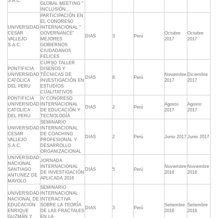
S.A.C.
GLOBAL MEETING "
INCLUSIÓN...
PARTICIPACIÓN EN
EL CONGRESO
UNIVERSIDAD
INTERNACIONAL "
CESAR
GOVERNANCE"
Octubre
Octubre
DIAS
3
Perú
VALLEJO
MEJORES
2017
2017
S.A.C.
GOBIERNOS
CIUDADANOS
FELICES
CURSO TALLER
PONTIFICIA
DISEÑOS Y
UNIVERSIDAD
TÉCNICAS DE
Noviembre
Diciembre
DIAS
6
Perú
CATOLICA
INVESTIGACIÓN EN
2017
2017
DEL PERU
ESTUDIOS
CUALITATIVOS
PONTIFICIA
IV CONGRESO
UNIVERSIDAD
INTERNACIONAL
Agosto
Agosto
DIAS
2
Perú
CATOLICA
DE EDUCACIÓN Y
2017
2017
DEL PERU
TECNOLOGÍA
SEMINARIO
UNIVERSIDAD
INTERNACIONAL
CESAR
DE COACHING
DIAS
2
Perú
Junio 2017
Junio 2017
VALLEJO
PROFESIONAL Y
S.A.C.
DESARROLLO
ORGANIZACIONAL
UNIVERSIDAD
JORNADA
NACIONAL
INTERNACIONAL
Noviembre
Noviembre
SANTIAGO
DIAS
5
Perú
DE INVESTIGACIÓN
2016
2016
ANTUNEZ DE
APLICADA 2016
MAYOLO
SEMINARIO
UNIVERSIDAD
INTERNACIONAL
NACIONAL DE
INTERACTIVA
EDUCACIÓN
SOBRE LA TEORÍA
Setiembre
Setiembre
DIAS
3
Perú
ENRIQUE
DE LAS FRACTALES
2016
2016
GUZMÁN Y
EN LA