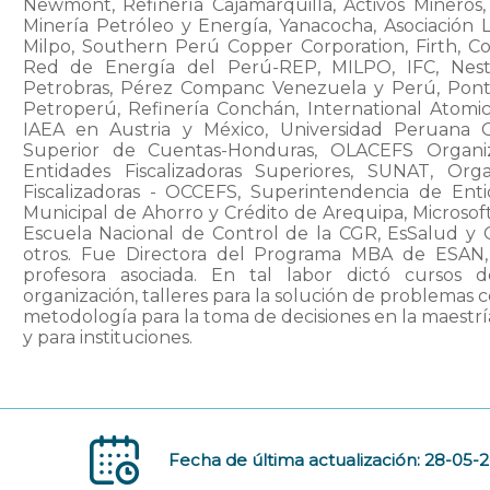
Newmont, Refinería Cajamarquilla, Activos Mineros,
Minería Petróleo y Energía, Yanacocha, Asociación
Milpo, Southern Perú Copper Corporation, Firth, Co
Red de Energía del Perú-REP, MILPO, IFC, Nestlé
Petrobras, Pérez Companc Venezuela y Perú, Pontif
Petroperú, Refinería Conchán, International Atomi
IAEA en Austria y México, Universidad Peruana C
Superior de Cuentas-Honduras, OLACEFS Organiz
Entidades Fiscalizadoras Superiores, SUNAT, Or
Fiscalizadoras - OCCEFS, Superintendencia de Ent
Municipal de Ahorro y Crédito de Arequipa, Microso
Escuela Nacional de Control de la CGR, EsSalud y C
otros. Fue Directora del Programa MBA de ESA
profesora asociada. En tal labor dictó cursos de
organización, talleres para la solución de problemas c
metodología para la toma de decisiones en la maestrí
y para instituciones.
Fecha de última actualización: 28-05-