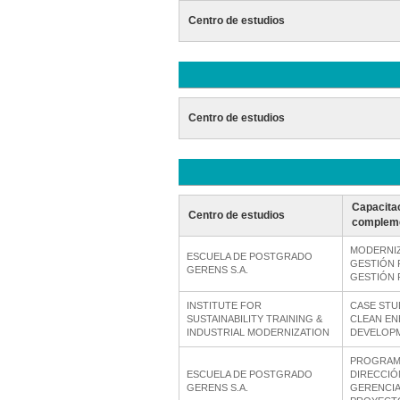
Centro de estudios
Centro de estudios
Capacita
Centro de estudios
compleme
MODERNIZ
ESCUELA DE POSTGRADO
GESTIÓN P
GERENS S.A.
GESTIÓN
INSTITUTE FOR
CASE STU
SUSTAINABILITY TRAINING &
CLEAN E
INDUSTRIAL MODERNIZATION
DEVELOP
PROGRAM
ESCUELA DE POSTGRADO
DIRECCIÓ
GERENS S.A.
GERENCIA