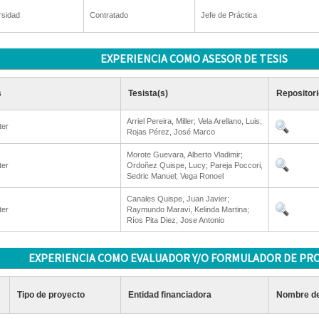
rsidad
Contratado
Jefe de Práctica
EXPERIENCIA COMO ASESOR DE TESIS
s
Tesista(s)
Repositori
Arriel Pereira, Miller; Vela Arellano, Luis;
ter
Rojas Pérez, José Marco
Morote Guevara, Alberto Vladimir;
ter
Ordoñez Quispe, Lucy; Pareja Poccori,
Sedric Manuel; Vega Ronoel
Canales Quispe, Juan Javier;
ter
Raymundo Maravi, Kelinda Martina;
Ríos Pita Diez, Jose Antonio
EXPERIENCIA COMO EVALUADOR Y/O FORMULADOR DE PR
Tipo de proyecto
Entidad financiadora
Nombre de