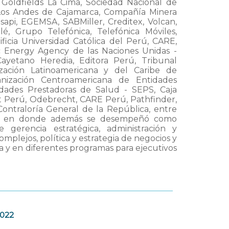
 Goldfields La Cima, Sociedad Nacional de
 Los Andes de Cajamarca, Compañía Minera
sapi, EGEMSA, SABMiller, Creditex, Volcan,
, Grupo Telefónica, Telefónica Móviles,
icia Universidad Católica del Perú, CARE,
c Energy Agency de las Naciones Unidas -
ayetano Heredia, Editora Perú, Tribunal
ación Latinoamericana y del Caribe de
ganización Centroamericana de Entidades
idades Prestadoras de Salud - SEPS, Caja
ft Perú, Odebrecht, CARE Perú, Pathfinder,
ontraloría General de la República, entre
N, en donde además se desempeñó como
 gerencia estratégica, administración y
omplejos, política y estrategia de negocios y
a y en diferentes programas para ejecutivos
2022