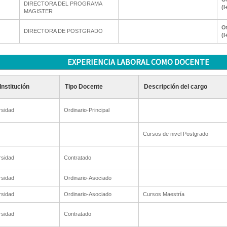
DIRECTORA DEL PROGRAMA
(I
MAGISTER
Ot
DIRECTORA DE POSTGRADO
(I
EXPERIENCIA LABORAL COMO DOCENTE
Institución
Tipo Docente
Descripción del cargo
rsidad
Ordinario-Principal
Cursos de nivel Postgrado
rsidad
Contratado
rsidad
Ordinario-Asociado
rsidad
Ordinario-Asociado
Cursos Maestría
rsidad
Contratado