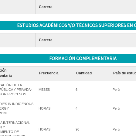
Carrera
ESTUDIOS ACADÉMICOS Y/O TÉCNICOS SUPERIORES EN 
Carrera
FORMACIÓN COMPLEMENTARIA
ción
Frecuencia
Cantidad
País de estu
ntaria
ACIÓN DE LA
ÚBLICA Y PRIVADA-
MESES
6
Perú
 POR PROCESOS
DIES IN INDIGENOUS
NERGY
HORAS
4
Perú
MENT
A INTERNACIONAL
N Y
HORAS
90
Perú
MIENTO DE