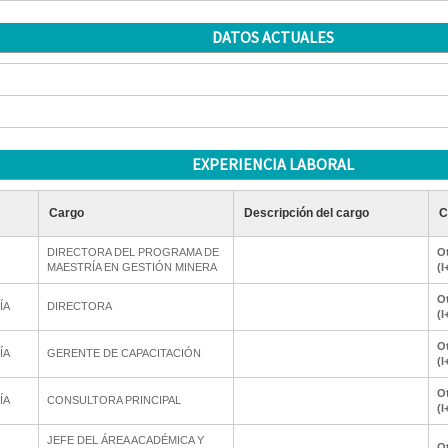
DATOS ACTUALES
EXPERIENCIA LABORAL
Cargo
Descripción del cargo
C
DIRECTORA DEL PROGRAMA DE
Ot
MAESTRÍA EN GESTIÓN MINERA
(I
Ot
ÍA
DIRECTORA
(I
Ot
ÍA
GERENTE DE CAPACITACIÓN
(I
Ot
ÍA
CONSULTORA PRINCIPAL
(I
JEFE DEL ÁREA ACADÉMICA Y
Ot