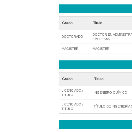
Grado
Título
DOCTOR EN ADMINISTRA
DOCTORADO
EMPRESAS
MAGISTER
MAGISTER
Grado
Título
LICENCIADO /
INGENIERO QUÍMICO
TÍTULO
LICENCIADO /
TÍTULO DE INGENIERÍA 
TÍTULO