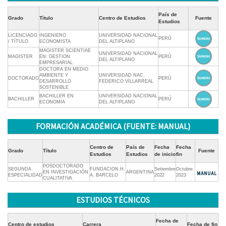
País de
Grado
Título
Centro de Estudios
Fuente
Estudios
LICENCIADO
INGENIERO
UNIVERSIDAD NACIONAL
PERÚ
/ TÍTULO
ECONOMISTA
DEL ALTIPLANO
MAGISTER SCIENTIAE
UNIVERSIDAD NACIONAL
MAGISTER
EN: GESTION
PERÚ
DEL ALTIPLANO
EMPRESARIAL
DOCTORA EN MEDIO
AMBIENTE Y
UNIVERSIDAD NAC.
DOCTORADO
PERÚ
DESARROLLO
FEDERICO VILLARREAL
SOSTENIBLE
BACHILLER EN
UNIVERSIDAD NACIONAL
BACHILLER
PERÚ
ECONOMIA
DEL ALTIPLANO
FORMACIÓN ACADÉMICA (FUENTE: MANUAL)
Centro de
País de
Fecha
Fecha
Grado
Título
Fuente
Estudios
Estudios
de inicio
fin
POSDOCTORADO
SEGUNDA
FUNDACION H.
Setiembre
Octubre
EN INVESTIGACIÓN
ARGENTINA
ESPECIALIDAD
A. BARCELO
2022
2023
CUALITATIVA
ESTUDIOS TÉCNICOS
Fecha de
Centro de estudios
Carrera
Fecha de fin