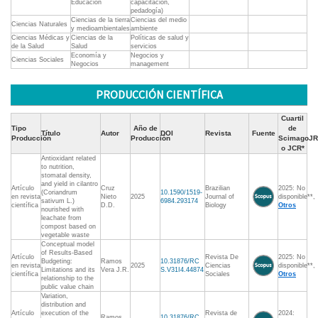
Educación
capacitación,
pedadogía)
Ciencias de la tierra
Ciencias del medio
Ciencias Naturales
y medioambientales
ambiente
Ciencias Médicas y
Ciencias de la
Políticas de salud y
de la Salud
Salud
servicios
Economía y
Negocios y
Ciencias Sociales
Negocios
management
PRODUCCIÓN CIENTÍFICA
Cuartil
Tipo
Año de
de
Título
Autor
DOI
Revista
Fuente
Producción
Producción
ScimagoJR
o JCR*
Antioxidant related
to nutrition,
stomatal density,
and yield in cilantro
Artículo
Cruz
Brazilian
2025: No
(Coriandrum
10.1590/1519-
en revista
Nieto
2025
Journal of
disponible**,
sativum L.)
6984.293174
científica
D.D.
Biology
Otros
nourished with
leachate from
compost based on
vegetable waste
Conceptual model
of Results-Based
Artículo
Revista De
2025: No
Budgeting:
Ramos
10.31876/RC
en revista
2025
Ciencias
disponible**,
Limitations and its
Vera J.R.
S.V31I4.44874
científica
Sociales
Otros
relationship to the
public value chain
Variation,
distribution and
Artículo
execution of the
Revista de
2024:
Ramos
10.31876/RC