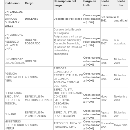
Descripción del
Cargo en
Fecha
Fecha
Institución
Cargo
cargo
I+d+i
Inicio
Fin
UNIV.NAC.DE
EDUC.
Otros cargos
Setiembre
A la
ENRIQUE
DOCENTE
Docente de Pre-grado
relacionados
2021
actualidad
GUZMAN Y
a (I+D+i)
VALLE
Docente de la Escuela
de Posgrado.
UNIVERSIDAD
Asignaturas a mi cargo:
NAC.
Otros cargos
DOCENTE
1) Gestion ambiental y
Enero
A la
FEDERICO
relacionados
POSGRADO
Desarrollo Sostenible;
2017
actualidad
VILLAREAL
a (I+D+i)
2) Gestion de Residuos
UNFV
Industrialesy
Municipales
Otros cargos
UNIVERSIDAD
Enero
Diciembre
DOCENTE
relacionados
LAS AMÉRICAS
2016
2016
a (I+D+i)
ASESORA
CONSULTORA -
AGENCIA
Otros cargos
REESTRUCTURAN DE
Marzo
Diciembre
ESPACIAL DEL
ASESORA
relacionados
LA CONIDA -
2014
2014
PERU
a (I+D+i)
AGENCIA ESPACIAL
DEL PERÙ
ESPECIALISTA
SECRETARIA
MULTIDISCIPLINARIO-
Otros cargos
EJECUTIVA
ESPECIALISTA
CONCEJO
Mayo
Noviembre
relacionados
DEL PODER
MULTIDISCIPLINARIO
EJECUTIVO-
2012
2013
a (I+D+i)
JUDICIAL
DESCARGA
PROCESAL
Otros cargos
ESPECIALISTA
ESPECIALISTA EN
Agosto
Diciembre
SUNARP
relacionados
PLANIFICACION
PLANIFICACIÓN
2006
2011
a (I+D+i)
MINISTERIO
Otros cargos
ASESO DEL AREA DE
Noviembre
DEL INTERIOR
ASESORA
relacionados
Mayo 2005
PERSONAL-CIVIL
2004
- PERÚ
a (I+D+i)