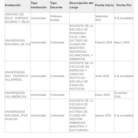
Tipo
Tipo
Descripción del
Institución
Fecha Inicio
Fecha Fin
Institución
Docente
cargo
UNIV.NAC.DE
Ordinario-
Setiembre
EDUC. ENRIQUE
Universidad
A la actualidad
Auxiliar
2021
GUZMAN Y VALLE
DOCENTE DE LA
ESCUELA DE
POSGRADO
FILIAL LIMA
UNIVERSIDAD
DICTADO DE
Universidad
Contratado
Febrero 2019
Marzo 2019
NACIONAL DE ICA
CLASES EN
MAESTRÍA
SEGURIDAD
OCUPACIONAL Y
AMBIENTAL
DOCENTE DE LA
FACULTAD DE
DERECHO Y
UNIVERSIDAD
CIENCIAS
NAC. FEDERICO
Universidad
Contratado
Junio 2018
A la actualidad
POLÍTICAS -
VILLARREAL
ESCUELA DE
CIENCIAS
POLÍTICAS
UNIVERSIDAD
Diciembre
Universidad
Contratado
Enero 2016
LAS AMÉRICAS
2016
DOCENTE DE LA
ESCUELA DE
POSGRADO
UNIVERSIDAD
DICTADO DE
NACIONAL JFSC
Universidad
Contratado
CLASES EN
Agosto 2012
A la actualidad
HUACHO
GESTIÓN
AMBIENTAL
MAESTRÍA Y
DOCTORADO