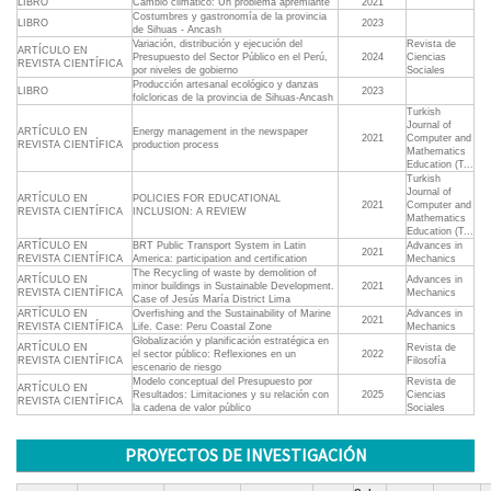
LIBRO
Cambio climático: Un problema apremiante
2021
Costumbres y gastronomía de la provincia
LIBRO
2023
de Sihuas - Ancash
Variación, distribución y ejecución del
Revista de
ARTÍCULO EN
Presupuesto del Sector Público en el Perú,
2024
Ciencias
REVISTA CIENTÍFICA
por niveles de gobierno
Sociales
Producción artesanal ecológico y danzas
LIBRO
2023
folcloricas de la provincia de Sihuas-Ancash
Turkish
Journal of
ARTÍCULO EN
Energy management in the newspaper
2021
Computer and
REVISTA CIENTÍFICA
production process
Mathematics
Education (T...
Turkish
Journal of
ARTÍCULO EN
POLICIES FOR EDUCATIONAL
2021
Computer and
REVISTA CIENTÍFICA
INCLUSION: A REVIEW
Mathematics
Education (T...
ARTÍCULO EN
BRT Public Transport System in Latin
Advances in
2021
REVISTA CIENTÍFICA
America: participation and certification
Mechanics
The Recycling of waste by demolition of
ARTÍCULO EN
Advances in
minor buildings in Sustainable Development.
2021
REVISTA CIENTÍFICA
Mechanics
Case of Jesús María District Lima
ARTÍCULO EN
Overfishing and the Sustainability of Marine
Advances in
2021
REVISTA CIENTÍFICA
Life. Case: Peru Coastal Zone
Mechanics
Globalización y planificación estratégica en
ARTÍCULO EN
Revista de
el sector público: Reflexiones en un
2022
REVISTA CIENTÍFICA
Filosofía
escenario de riesgo
Modelo conceptual del Presupuesto por
Revista de
ARTÍCULO EN
Resultados: Limitaciones y su relación con
2025
Ciencias
REVISTA CIENTÍFICA
la cadena de valor público
Sociales
PROYECTOS DE INVESTIGACIÓN