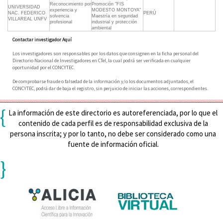
Reconocimiento por
Promoción "FIS
UNIVERSIDAD
experiencia y
MODESTO MONTOYA"
NAC. FEDERICO
PERÚ
solvencia
Maestría en seguridad
VILLAREAL UNFV
profesional
industrial y protección
ambiental
Contactar investigador Aquí
Los investigadores son responsables por los datos que consignen en la ficha personal del
Directorio Nacional de Investigadores en CTeI, la cual podrá ser verificada en cualquier
oportunidad por el CONCYTEC.
De comprobarse fraude o falsedad de la información y/o los documentos adjuntados, el
CONCYTEC, podrá dar de baja el registro, sin perjuicio de iniciar las acciones, correspondientes.
{
La información de este directorio es autoreferenciada, por lo que el
contenido de cada perfil es de responsabilidad exclusiva de la
persona inscrita; y por lo tanto, no debe ser considerado como una
fuente de información oficial.
}