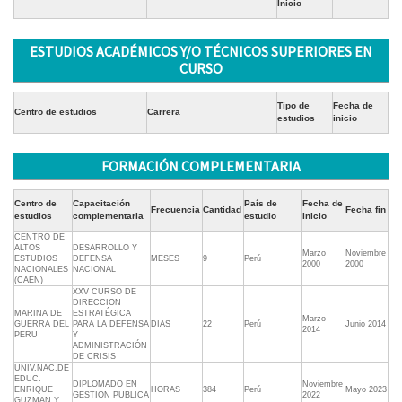
Inicio
ESTUDIOS ACADÉMICOS Y/O TÉCNICOS SUPERIORES EN
CURSO
Tipo de
Fecha de
Centro de estudios
Carrera
estudios
inicio
FORMACIÓN COMPLEMENTARIA
Centro de
Capacitación
País de
Fecha de
Frecuencia
Cantidad
Fecha fin
estudios
complementaria
estudio
inicio
CENTRO DE
ALTOS
DESARROLLO Y
Marzo
Noviembre
ESTUDIOS
DEFENSA
MESES
9
Perú
2000
2000
NACIONALES
NACIONAL
(CAEN)
XXV CURSO DE
DIRECCION
MARINA DE
ESTRATÉGICA
Marzo
GUERRA DEL
PARA LA DEFENSA
DIAS
22
Perú
Junio 2014
2014
PERU
Y
ADMINISTRACIÓN
DE CRISIS
UNIV.NAC.DE
EDUC.
DIPLOMADO EN
Noviembre
ENRIQUE
HORAS
384
Perú
Mayo 2023
GESTION PUBLICA
2022
GUZMAN Y