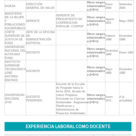
Otros cargos
DIRECCIÓN
Enero
Setiembre
DIGESA
relacionados
GENERAL DE SALUD
2004
2004
a (I+D+i)
MINISTERIO
GERENTE DE
DE LA MUJER
Otros cargos
PRESUPUESTO DE
Agosto
Y
GERENTE
relacionados
Mayo 2003
COOPERACION
2001
POBLACIONES
a (I+D+i)
POPULAR -COOPOP
VULNERABLES
CORTE
JEFE DE LA OFICINA
Otros cargos
SUPERIOR DE
DE
Febrero
Diciembre
relacionados
JUSTICIA DE
ADMINISTRACIÓN
1999
1999
a (I+D+i)
PUNO
DISTRITAL
UNIVERSIDAD
Otros cargos
NACIONAL DEL
Diciembre
DOCENTE
relacionados
Enero 1991
ALTIPLANO
1990
a (I+D+i)
PUNO
INSTITUTO
SUPERIOR
Otros cargos
TECNOLÓGICO
Mayo
Diciembre
DOCENTE
relacionados
JOSÉ
1990
1990
a (I+D+i)
ANTONIO
ENCINAS
Docente de la Escuela
de Posgrado hasta la
fecha 2023, dictado de
UNIVERSIDAD
clases Programa
Otros cargos
DOCENTE
Enero
A la
NACIONAL
Doctorado en Ciencias
relacionados
POSGRADO
2012
actualidad
JFSC
Ambientales: Asignatura
a (I+D+i)
Planificacion y
Administracion de
Proyectos Ambientales
EXPERIENCIA LABORAL COMO DOCENTE