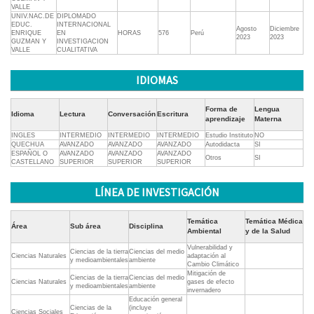
VALLE
UNIV.NAC.DE
DIPLOMADO
EDUC.
INTERNACIONAL
Agosto
Diciembre
ENRIQUE
EN
HORAS
576
Perú
2023
2023
GUZMAN Y
INVESTIGACION
VALLE
CUALITATIVA
IDIOMAS
Forma de
Lengua
Idioma
Lectura
Conversación
Escritura
aprendizaje
Materna
INGLES
INTERMEDIO
INTERMEDIO
INTERMEDIO
Estudio Instituto
NO
QUECHUA
AVANZADO
AVANZADO
AVANZADO
Autodidacta
SI
ESPAÑOL O
AVANZADO
AVANZADO
AVANZADO
Otros
SI
CASTELLANO
SUPERIOR
SUPERIOR
SUPERIOR
LÍNEA DE INVESTIGACIÓN
Temática
Temática Médica
Área
Sub área
Disciplina
Ambiental
y de la Salud
Vulnerabilidad y
Ciencias de la tierra
Ciencias del medio
Ciencias Naturales
adaptación al
y medioambientales
ambiente
Cambio Climático
Mitigación de
Ciencias de la tierra
Ciencias del medio
Ciencias Naturales
gases de efecto
y medioambientales
ambiente
invernadero
Educación general
Ciencias de la
(incluye
Ciencias Sociales