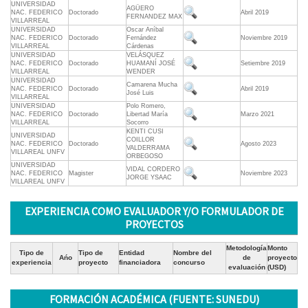
UNIVERSIDAD
AGÜERO
NAC. FEDERICO
Doctorado
Abril 2019
FERNANDEZ MAX
VILLARREAL
UNIVERSIDAD
Oscar Aníbal
NAC. FEDERICO
Doctorado
Fernández
Noviembre 2019
VILLARREAL
Cárdenas
UNIVERSIDAD
VELÁSQUEZ
NAC. FEDERICO
Doctorado
HUAMANÍ JOSÉ
Setiembre 2019
VILLARREAL
WENDER
UNIVERSIDAD
Camarena Mucha
NAC. FEDERICO
Doctorado
Abril 2019
José Luis
VILLARREAL
UNIVERSIDAD
Polo Romero,
NAC. FEDERICO
Doctorado
Libertad María
Marzo 2021
VILLARREAL
Socorro
KENTI CUSI
UNIVERSIDAD
COILLOR
NAC. FEDERICO
Doctorado
Agosto 2023
VALDERRAMA
VILLAREAL UNFV
ORBEGOSO
UNIVERSIDAD
VIDAL CORDERO
NAC. FEDERICO
Magister
Noviembre 2023
JORGE YSAAC
VILLAREAL UNFV
EXPERIENCIA COMO EVALUADOR Y/O FORMULADOR DE
PROYECTOS
Metodología
Monto
Tipo de
Tipo de
Entidad
Nombre del
Ańo
de
proyecto
experiencia
proyecto
financiadora
concurso
evaluación
(USD)
FORMACIÓN ACADÉMICA (FUENTE: SUNEDU)