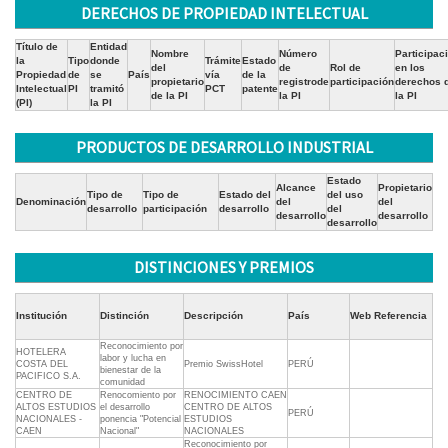
DERECHOS DE PROPIEDAD INTELECTUAL
Título de
Entidad
Nombre
Número
Participac
la
Tipo
donde
Trámite
Estado
del
de
Rol de
en los
Propiedad
de
se
País
vía
de la
propietario
registrode
participación
derechos 
Intelectual
PI
tramitó
PCT
patente
de la PI
la PI
la PI
(PI)
la PI
PRODUCTOS DE DESARROLLO INDUSTRIAL
Estado
Alcance
Propietario
Tipo de
Tipo de
Estado del
del uso
Denominación
del
del
desarrollo
participación
desarrollo
del
desarrollo
desarrollo
desarrollo
DISTINCIONES Y PREMIOS
Institución
Distinción
Descripción
País
Web Referencia
Reconocimiento por
HOTELERA
labor y lucha en
COSTA DEL
Premio SwissHotel
PERÚ
bienestar de la
PACIFICO S.A.
comunidad
CENTRO DE
Renocomiento por
RENOCIMIENTO CAEN
ALTOS ESTUDIOS
el desarrollo
CENTRO DE ALTOS
PERÚ
NACIONALES -
ponencia "Potencial
ESTUDIOS
CAEN
Nacional"
NACIONALES
Reconocimiento por