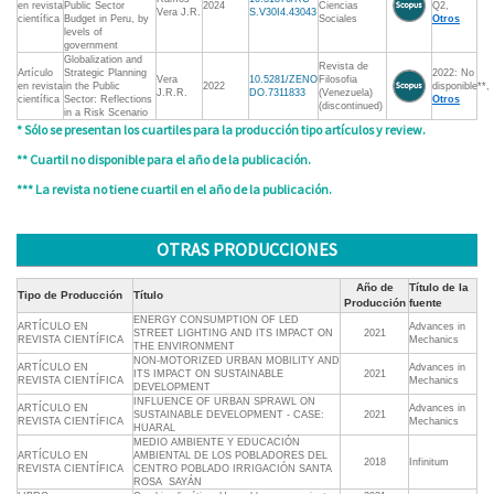
en revista
Public Sector
2024
Ciencias
Q2,
Vera J.R.
S.V30I4.43043
científica
Budget in Peru, by
Sociales
Otros
levels of
government
Globalization and
Revista de
Artículo
Strategic Planning
2022: No
Vera
10.5281/ZENO
Filosofia
en revista
in the Public
2022
disponible**,
J.R.R.
DO.7311833
(Venezuela)
científica
Sector: Reflections
Otros
(discontinued)
in a Risk Scenario
* Sólo se presentan los cuartiles para la producción tipo artículos y review.
** Cuartil no disponible para el año de la publicación.
*** La revista no tiene cuartil en el año de la publicación.
OTRAS PRODUCCIONES
Año de
Título de la
Tipo de Producción
Título
Producción
fuente
ENERGY CONSUMPTION OF LED
ARTÍCULO EN
Advances in
STREET LIGHTING AND ITS IMPACT ON
2021
REVISTA CIENTÍFICA
Mechanics
THE ENVIRONMENT
NON-MOTORIZED URBAN MOBILITY AND
ARTÍCULO EN
Advances in
ITS IMPACT ON SUSTAINABLE
2021
REVISTA CIENTÍFICA
Mechanics
DEVELOPMENT
INFLUENCE OF URBAN SPRAWL ON
ARTÍCULO EN
Advances in
SUSTAINABLE DEVELOPMENT - CASE:
2021
REVISTA CIENTÍFICA
Mechanics
HUARAL
MEDIO AMBIENTE Y EDUCACIÓN
ARTÍCULO EN
AMBIENTAL DE LOS POBLADORES DEL
2018
Infinitum
REVISTA CIENTÍFICA
CENTRO POBLADO IRRIGACIÓN SANTA
ROSA  SAYÁN