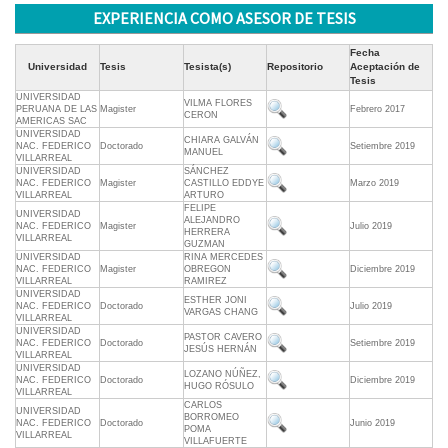
EXPERIENCIA COMO ASESOR DE TESIS
Fecha
Universidad
Tesis
Tesista(s)
Repositorio
Aceptación de
Tesis
UNIVERSIDAD
VILMA FLORES
PERUANA DE LAS
Magister
Febrero 2017
CERON
AMERICAS SAC
UNIVERSIDAD
CHIARA GALVÁN
NAC. FEDERICO
Doctorado
Setiembre 2019
MANUEL
VILLARREAL
UNIVERSIDAD
SÁNCHEZ
NAC. FEDERICO
Magister
CASTILLO EDDYE
Marzo 2019
VILLARREAL
ARTURO
FELIPE
UNIVERSIDAD
ALEJANDRO
NAC. FEDERICO
Magister
Julio 2019
HERRERA
VILLARREAL
GUZMAN
UNIVERSIDAD
RINA MERCEDES
NAC. FEDERICO
Magister
OBREGON
Diciembre 2019
VILLARREAL
RAMIREZ
UNIVERSIDAD
ESTHER JONI
NAC. FEDERICO
Doctorado
Julio 2019
VARGAS CHANG
VILLARREAL
UNIVERSIDAD
PASTOR CAVERO
NAC. FEDERICO
Doctorado
Setiembre 2019
JESÚS HERNÁN
VILLARREAL
UNIVERSIDAD
LOZANO NÚÑEZ,
NAC. FEDERICO
Doctorado
Diciembre 2019
HUGO RÓSULO
VILLARREAL
CARLOS
UNIVERSIDAD
BORROMEO
NAC. FEDERICO
Doctorado
Junio 2019
POMA
VILLARREAL
VILLAFUERTE