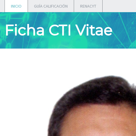
INICIO
GUÍA CALIFICACIÓN
RENACYT
Ficha CTI Vitae