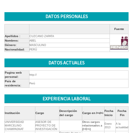
DATOS PERSONALES
Fuente
Apellidos :
CUZCANO ZAPATA
Nombres:
ABEL
Género:
MASCULINO
Nacionalidad:
PERÚ
DATOS ACTUALES
Pagina web
http://
personal:
Pais de
Perú
residencia:
EXPERIENCIA LABORAL
Descripción
Fecha
Fecha
Institución
Cargo
Cargo en I+d+i
del cargo
Inicio
Fin
UNIVERSIDAD
ASESOR DE
Otros cargos
Enero
A la
MARCELINO
PROYECTO DE
relacionados a
2013
actualidad
CHAMPAGNAT
INVESTIGACIÓN
(I+D+i)