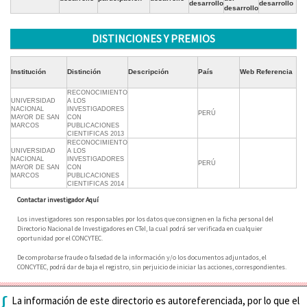
desarrollo
desarrollo
desarrollo
DISTINCIONES Y PREMIOS
Institución
Distinción
Descripción
País
Web Referencia
RECONOCIMIENTO
UNIVERSIDAD
A LOS
NACIONAL
INVESTIGADORES
PERÚ
MAYOR DE SAN
CON
MARCOS
PUBLICACIONES
CIENTIFICAS 2013
RECONOCIMIENTO
UNIVERSIDAD
A LOS
NACIONAL
INVESTIGADORES
PERÚ
MAYOR DE SAN
CON
MARCOS
PUBLICACIONES
CIENTIFICAS 2014
Contactar investigador Aquí
Los investigadores son responsables por los datos que consignen en la ficha personal del
Directorio Nacional de Investigadores en CTeI, la cual podrá ser verificada en cualquier
oportunidad por el CONCYTEC.
De comprobarse fraude o falsedad de la información y/o los documentos adjuntados, el
CONCYTEC, podrá dar de baja el registro, sin perjuicio de iniciar las acciones, correspondientes.
{
La información de este directorio es autoreferenciada, por lo que el