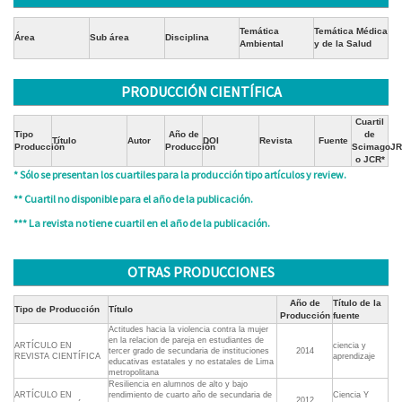
Temática
Temática Médica
Área
Sub área
Disciplina
Ambiental
y de la Salud
PRODUCCIÓN CIENTÍFICA
Cuartil
Tipo
Año de
de
Título
Autor
DOI
Revista
Fuente
Producción
Producción
ScimagoJR
o JCR*
* Sólo se presentan los cuartiles para la producción tipo artículos y review.
** Cuartil no disponible para el año de la publicación.
*** La revista no tiene cuartil en el año de la publicación.
OTRAS PRODUCCIONES
Año de
Título de la
Tipo de Producción
Título
Producción
fuente
Actitudes hacia la violencia contra la mujer
en la relacion de pareja en estudiantes de
ARTÍCULO EN
ciencia y
tercer grado de secundaria de instituciones
2014
REVISTA CIENTÍFICA
aprendizaje
educativas estatales y no estatales de Lima
metropolitana
Resiliencia en alumnos de alto y bajo
ARTÍCULO EN
rendimiento de cuarto año de secundaria de
Ciencia Y
2012