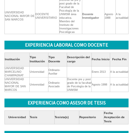
Docente de pre y
post grado de la
Facultad de
Psicología de la
UNIVERSIDAD
DOCENTE
UNMSM área
Docente
Agosto
A la
NACIONAL MAYOR DE
UNIVERSITARIO
educativa.
Investigador
1988
actualidad
SAN MARCOS
Miembro del
Instituto de
Investigaciones
Psicológicas
EXPERIENCIA LABORAL COMO DOCENTE
Tipo
Tipo
Descripción del
Institución
Fecha Inicio
Fecha Fin
Institución
Docente
cargo
UNIVERSIDAD
Ordinario-
MARCELINO
Universidad
Enero 2013
A la actualidad
Auxiliar
CHAMPAGNAT
UNIVERSIDAD
Docente pre y post
NACIONAL
Ordinario-
grado de la facultad
Universidad
Agosto 1998
A la actualidad
MAYOR DE SAN
Asociado
de Psicología de la
MARCOS
UNMSM
EXPERIENCIA COMO ASESOR DE TESIS
Fecha
Universidad
Tesis
Tesista(s)
Repositorio
Aceptación de
Tesis