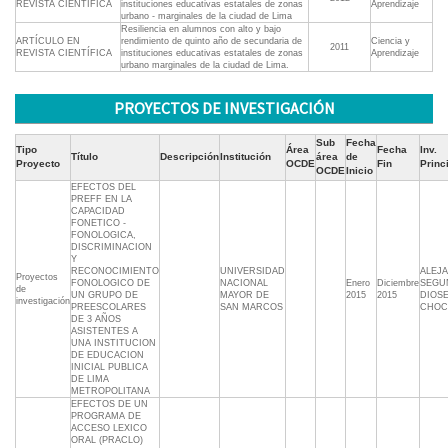
REVISTA CIENTÍFICA
instituciones educativas estatales de zonas
Aprendizaje
urbano - marginales de la ciudad de Lima
Resiliencia en alumnos con alto y bajo
ARTÍCULO EN
rendimiento de quinto año de secundaria de
Ciencia y
2011
REVISTA CIENTÍFICA
instituciones educativas estatales de zonas
Aprendizaje
urbano marginales de la ciudad de Lima.
PROYECTOS DE INVESTIGACIÓN
Sub
Fecha
Tipo
Área
Fecha
Inv.
Título
Descripción
Institución
área
de
Proyecto
OCDE
Fin
Princ
OCDE
Inicio
EFECTOS DEL
PREFF EN LA
CAPACIDAD
FONETICO -
FONOLOGICA,
DISCRIMINACION
Y
RECONOCIMIENTO
UNIVERSIDAD
ALEJ
Proyectos
FONOLOGICO DE
NACIONAL
Enero
Diciembre
SEGU
de
UN GRUPO DE
MAYOR DE
2015
2015
DIOS
investigación
PREESCOLARES
SAN MARCOS
CHOC
DE 3 AÑOS
ASISTENTES A
UNA INSTITUCION
DE EDUCACION
INICIAL PUBLICA
DE LIMA
METROPOLITANA
EFECTOS DE UN
PROGRAMA DE
ACCESO LEXICO
ORAL (PRACLO)