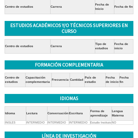
Fecha de
Centro de estudios
Carrera
Fecha de fin
Inicio
ESTUDIOS ACADÉMICOS Y/O TÉCNICOS SUPERIORES EN
CURSO
Tipo de
Fecha de
Centro de estudios
Carrera
estudios
inicio
FORMACIÓN COMPLEMENTARIA
Centro de
Capacitación
País de
Fecha
Fecha
Frecuencia
Cantidad
estudios
complementaria
estudio
de inicio
fin
IDIOMAS
Forma de
Lengua
Idioma
Lectura
Conversación
Escritura
aprendizaje
Materna
INGLES
INTERMEDIO
INTERMEDIO
INTERMEDIO
Estudio Instituto
NO
LÍNEA DE INVESTIGACIÓN