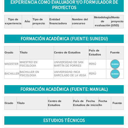
EXPERIENCIA COMO EVALUADOR Y/O FORMULADOR DE
PROYECTOS
Metodología
Monto
Tipo de
Tipo de
Entidad
Nombre del
Ańo
de
proyecto
experiencia
proyecto
financiadora
concurso
evaluación
(USD)
FORMACIÓN ACADÉMICA (FUENTE: SUNEDU)
País de
Grado
Título
Centro de Estudios
Fuente
Estudios
MAESTRO EN
UNIVERSIDAD DE SAN
MAGISTER
PERÚ
PSICOLOGIA
MARTÍN DE PORRES
BACHILLER EN
UNIVERSIDAD INCA
BACHILLER
PERÚ
PSICOLOGIA
GARCILASO DE LA VEGA
FORMACIÓN ACADÉMICA (FUENTE: MANUAL)
Centro de
País de
Fecha
Fecha
Grado
Título
Fuente
Estudios
Estudios
de inicio
fin
ESTUDIOS TÉCNICOS