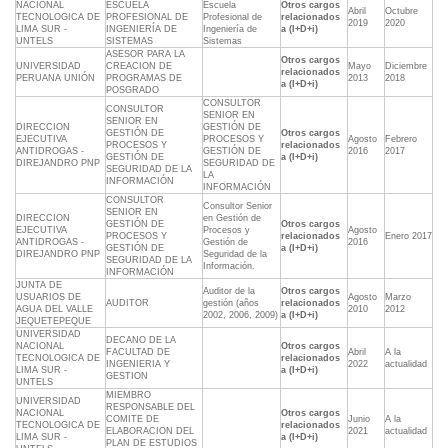
NACIONAL
ESCUELA
Escuela
Otros cargos
Abril
Octubre
TECNOLOGICA DE
PROFESIONAL DE
Profesional de
relacionados
2019
2020
LIMA SUR -
INGENIERÍA DE
Ingeniería de
a (I+D+i)
UNTELS
SISTEMAS
Sistemas
ASESOR PARA LA
Otros cargos
UNIVERSIDAD
CREACION DE
Mayo
Diciembre
relacionados
PERUANA UNIÓN
PROGRAMAS DE
2013
2018
a (I+D+i)
POSGRADO
CONSULTOR
CONSULTOR
SENIOR EN
SENIOR EN
DIRECCION
GESTIÓN DE
GESTIÓN DE
Otros cargos
EJECUTIVA
PROCESOS Y
Agosto
Febrero
PROCESOS Y
relacionados
ANTIDROGAS -
GESTIÓN DE
2016
2017
GESTIÓN DE
a (I+D+i)
DIREJANDRO PNP
SEGURIDAD DE
SEGURIDAD DE LA
LA
INFORMACIÓN
INFORMACIÓN
CONSULTOR
Consultor Senior
SENIOR EN
DIRECCION
en Gestión de
GESTIÓN DE
Otros cargos
EJECUTIVA
Procesos y
Agosto
PROCESOS Y
relacionados
Enero 2017
ANTIDROGAS -
Gestión de
2016
GESTIÓN DE
a (I+D+i)
DIREJANDRO PNP
Seguridad de la
SEGURIDAD DE LA
Información.
INFORMACIÓN
JUNTA DE
Auditor de la
Otros cargos
USUARIOS DE
Agosto
Marzo
AUDITOR
gestión (años
relacionados
AGUA DEL VALLE
2010
2012
2002, 2006, 2009)
a (I+D+i)
JEQUETEPEQUE
UNIVERSIDAD
DECANO DE LA
NACIONAL
Otros cargos
FACULTAD DE
Abril
A la
TECNOLOGICA DE
relacionados
INGENIERIA Y
2022
actualidad
LIMA SUR -
a (I+D+i)
GESTION
UNTELS
MIEMBRO
UNIVERSIDAD
RESPONSABLE DEL
NACIONAL
Otros cargos
COMITE DE
Junio
A la
TECNOLOGICA DE
relacionados
ELABORACION DEL
2021
actualidad
LIMA SUR -
a (I+D+i)
PLAN DE ESTUDIOS