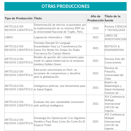
OTRAS PRODUCCIONES
Año de
Título de la
Tipo de Producción
Título
Producción
fuente
Determinación de efectos ocasionados por
ARTÍCULO EN
Revista CIENCIA
la implementación de un sistema ERP en
2015
REVISTA CIENTÍFICA
Y TECNOLOGÍA
la Universidad Nacional de Trujillo, Perú.
LIBRO DE
LIBRO
Legislación Informática - ISBN
2021
INVESTIGACION
Prototipo Basado En Lenguaje
ARTÍCULO EN
Ensamblador Para La Transferencia De
BIOTECH &
2021
REVISTA CIENTÍFICA
Datos Por Medio De Ondas De Radio
ENGINEERING
Frecuencia En Campo Abierto
Modelo de gestión del conocimiento para
ARTÍCULO EN
Revista Polo del
medir el capital intelectual en la empresa
2021
REVISTA CIENTÍFICA
Conocimiento
hotelera Golden Green
Revista de
Educación universitaria en Perú: un
ARTÍCULO EN
Filosofía,
escenario de compromisos y desafíos
2021
REVISTA CIENTÍFICA
Universidad del
ante la globalización.
Zulia.
Boletín de
ARTÍCULO EN
Inteligencia artificial, una herramienta para
Malariología y
2021
REVISTA CIENTÍFICA
la Salud Digital.
Salud Ambiental,
Instituto de ...
XIX Conferencia
Múltiple
ARTÍCULO EN
Evaluate the next nanobubble movement
2021
Internacional
REVISTA CIENTÍFICA
with artificial intelligence
LACCEI de
Ingenie...
XIX Conferencia
Estrategia De Optimización Con Algoritmo
Múltiple
ARTÍCULO EN
Genético Para Ruta Corta Sin Corte En El
2021
Internacional
REVISTA CIENTÍFICA
Espacio Finito
LACCEI de
Ingenie...