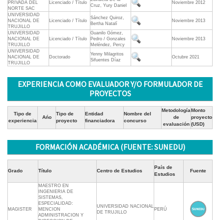
PRIVADA DEL
Licenciado / Título
Noviembre 2012
Cruz, Yury Daniel
NORTE SAC
UNIVERSIDAD
Sánchez Quiroz,
NACIONAL DE
Licenciado / Título
Noviembre 2013
Bertha Natalí
TRUJILLO
UNIVERSIDAD
Guanilo Gómez,
NACIONAL DE
Licenciado / Título
Pedro / Gonzales
Noviembre 2013
TRUJILLO
Meléndez, Percy
UNIVERSIDAD
Yenny Milagritos
NACIONAL DE
Doctorado
Octubre 2021
Sifuentes Díaz
TRUJILLO
EXPERIENCIA COMO EVALUADOR Y/O FORMULADOR DE
PROYECTOS
Metodología
Monto
Tipo de
Tipo de
Entidad
Nombre del
Ańo
de
proyecto
experiencia
proyecto
financiadora
concurso
evaluación
(USD)
FORMACIÓN ACADÉMICA (FUENTE: SUNEDU)
País de
Grado
Título
Centro de Estudios
Fuente
Estudios
MAESTRO EN
INGENIERIA DE
SISTEMAS,
ESPECIALIDAD:
UNIVERSIDAD NACIONAL
MAGISTER
MENCION
PERÚ
DE TRUJILLO
ADMINISTRACION Y