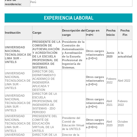
Perú
residencia:
EXPERIENCIA LABORAL
Descripción del
Cargo en
Fecha
Fecha
Institución
Cargo
cargo
I+d+i
Inicio
Fin
PRESIDENTE DE LA
Presidente de la
COMISIÓN DE
Comisión de
UNIVERSIDAD
AUTOEVALUACIÓN
Autoevaluación
NACIONAL
Otros cargos
Y ACREDITACIÓN
y Acreditación
Junio
A la
TECNOLOGICA DE
relacionados
DE LA ESCUELA
de la Escuela
2020
actualidad
LIMA SUR -
a (I+D+i)
PROFESIONAL DE
Profesional de
UNTELS
INGENIERÍA DE
Ingeniería de
SISTEMAS.
Sistemas.
DIRECTOR DEL
UNIVERSIDAD
DEPARTAMENTO
NACIONAL
Otros cargos
ACADEMICO DE
Febrero
TECNOLOGICA DE
relacionados
Abril 2022
INGENIERÍA
2022
LIMA SUR -
a (I+D+i)
APLICADA Y
UNTELS
GESTION
DIRECTOR DE LA
UNIVERSIDAD
ESCUELA
NACIONAL
Otros cargos
PROFESIONAL DE
Abril
Febrero
TECNOLOGICA DE
relacionados
INGENIERÍA DE
2021
2022
LIMA SUR -
a (I+D+i)
SISTEMAS - 2DO
UNTELS
PERIODO
UNIVERSIDAD
PRESIDENTE DEL
Presidente del
NACIONAL
COMITÉ DE
Otros cargos
Comité de
Abril
Octubre
TECNOLOGICA DE
EDUCACIÓN
relacionados
Educación Virtual
2020
2020
LIMA SUR -
VIRTUAL DE LA
a (I+D+i)
de la UNTELS
UNTELS
UNTELS
UNIVERSIDAD
DIRECTOR DE LA
Director de la