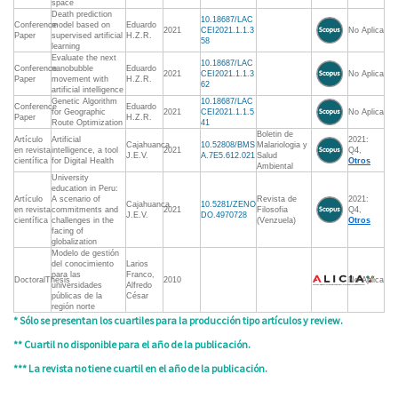
space
Death prediction
10.18687/LAC
Conference
model based on
Eduardo
2021
CEI2021.1.1.3
No Aplica
Paper
supervised artificial
H.Z.R.
58
learning
Evaluate the next
10.18687/LAC
Conference
nanobubble
Eduardo
2021
CEI2021.1.1.3
No Aplica
Paper
movement with
H.Z.R.
62
artificial intelligence
Genetic Algorithm
10.18687/LAC
Conference
Eduardo
for Geographic
2021
CEI2021.1.1.5
No Aplica
Paper
H.Z.R.
Route Optimization
41
Boletin de
Artículo
Artificial
2021:
Cajahuanca
10.52808/BMS
Malariologia y
en revista
intelligence, a tool
2021
Q4,
J.E.V.
A.7E5.612.021
Salud
científica
for Digital Health
Otros
Ambiental
University
education in Peru:
Artículo
A scenario of
Revista de
2021:
Cajahuanca
10.5281/ZENO
en revista
commitments and
2021
Filosofia
Q4,
J.E.V.
DO.4970728
científica
challenges in the
(Venzuela)
Otros
facing of
globalization
Modelo de gestión
del conocimiento
Larios
para las
Franco,
DoctoralThesis
2010
No Aplica
universidades
Alfredo
públicas de la
César
región norte
* Sólo se presentan los cuartiles para la producción tipo artículos y review.
** Cuartil no disponible para el año de la publicación.
*** La revista no tiene cuartil en el año de la publicación.