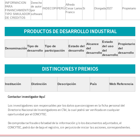
INFORMACION
Derecho
Alfredo
PARA
de autor
INDECOPI
PERÚ
Cesar Larios
Si
Otorgada
2027
Propietario
FINANCIAMIENTO
por
Franco
TIPO SIMULADOR
software
DE CREDITOS
PRODUCTOS DE DESARROLLO INDUSTRIAL
Estado
Alcance
Propietario
Tipo de
Tipo de
Estado del
del uso
Denominación
del
del
desarrollo
participación
desarrollo
del
desarrollo
desarrollo
desarrollo
DISTINCIONES Y PREMIOS
Institución
Distinción
Descripción
País
Web Referencia
Contactar investigador Aquí
Los investigadores son responsables por los datos que consignen en la ficha personal del
Directorio Nacional de Investigadores en CTeI, la cual podrá ser verificada en cualquier
oportunidad por el CONCYTEC.
De comprobarse fraude o falsedad de la información y/o los documentos adjuntados, el
CONCYTEC, podrá dar de baja el registro, sin perjuicio de iniciar las acciones, correspondientes.