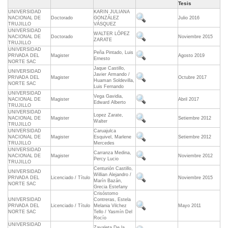
Tesis
UNIVERSIDAD
KARIN JULIANA
NACIONAL DE
Doctorado
GONZÁLEZ
Julio 2016
TRUJILLO
VÁSQUEZ
UNIVERSIDAD
WALTER LÓPEZ
NACIONAL DE
Doctorado
Noviembre 2015
ZARATE
TRUJILLO
UNIVERSIDAD
Peña Pintado, Luis
PRIVADA DEL
Magister
Agosto 2019
Ernesto
NORTE SAC
Jaque Castillo,
UNIVERSIDAD
Javier Armando /
PRIVADA DEL
Magister
Octubre 2017
Huaman Soldevilla,
NORTE SAC
Luis Fernando
UNIVERSIDAD
Vega Gavidia,
NACIONAL DE
Magister
Abril 2017
Edward Alberto
TRUJILLO
UNIVERSIDAD
Lopez Zarate,
NACIONAL DE
Magister
Setiembre 2012
Walter
TRUJILLO
UNIVERSIDAD
Caruajulca
NACIONAL DE
Magister
Esquivel, Marlene
Setiembre 2012
TRUJILLO
Mercedes
UNIVERSIDAD
Carranza Medina,
NACIONAL DE
Magister
Noviembre 2012
Percy Lucio
TRUJILLO
Centurión Castillo,
UNIVERSIDAD
Willian Alejandro /
PRIVADA DEL
Licenciado / Título
Noviembre 2015
Marín Bazán,
NORTE SAC
Grecia Estefany
Crisóstomo
UNIVERSIDAD
Contreras, Estela
PRIVADA DEL
Licenciado / Título
Melania Vilchez
Mayo 2011
NORTE SAC
Tello / Yasmín Del
Rocío
UNIVERSIDAD
Zavaleta De la