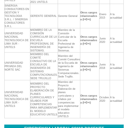
UNTELS
2021 UNTELS
SINERGIA
CONSULTORES EN
GESTION Y
Otros cargos
Enero
A la
TECNOLOGIA
GERENTE GENERAL
Gerente General
relacionados
2015
actualidad
S.R.L. / SINERGIA
a (I+D+i)
CONSULTORES
S.R.L.
MIEMBRO DE LA
Miembro de la
UNIVERSIDAD
COMISIÓN
Comisión
NACIONAL
CURRICULAR DE LA
Curricular de la
Otros cargos
Junio
A la
TECNOLOGICA DE
ESCUELA
Escuela
relacionados
2020
actualidad
LIMA SUR -
PROFESIONAL DE
Profesional de
a (I+D+i)
UNTELS
INGENIERÍA DE
Ingeniería de
SISTEMAS.
Sistemas.
MIEMBRO DEL
Miembro del
COMITÉ
Comité Consultivo
CONSULTIVO DE LA
UNIVERSIDAD
de la Escuela de
Otros cargos
ESCUELA DE
Junio
A la
PRIVADA DEL
Ingeniería de
relacionados
INGENIERÍA DE
2018
actualidad
NORTE SAC
Sistemas
a (I+D+i)
SISTEMAS
Computacionales.
COMPUTACIONALES.
Sede Trujillo.
SEDE TRUJILLO
Miembro del
MIEMBRO DEL
Proyecto
PROYECTO
Elaboración de
ELABORACIÓN DE
UNIVERSIDAD
planes
PLANES
NACIONAL
curriculares y
Otros cargos
CURRICULARES Y
Octubre
A la
TECNOLOGICA DE
sílabos por
relacionados
SÍLABOS POR
2020
actualidad
LIMA SUR -
competencias
a (I+D+i)
COMPETENCIAS
UNTELS
para implementar
PARA IMPLEMENTAR
el modelo
EL MODELO
educativo
EDUCATIVO UNTELS
UNTELS