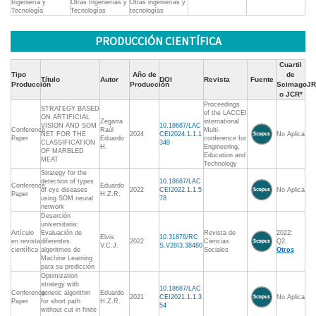
Ingeniería y
Otras Ingenierías y
Otras ingenierías y
Tecnología
Tecnologías
tecnologías
PRODUCCIÓN CIENTÍFICA
Cuartil
Tipo
Año de
de
Título
Autor
DOI
Revista
Fuente
Producción
Producción
ScimagoJR
o JCR*
Proceedings
STRATEGY BASED
of the LACCEI
ON ARTIFICIAL
Zegarra
international
VISION AND SOM
10.18687/LAC
Conference
Raúl
Multi-
NET FOR THE
2024
CEI2024.1.1.1
No Aplica
Paper
Eduardo
conference for
CLASSIFICATION
349
H.
Engineering,
OF MARBLED
Education and
MEAT
Technology
Strategy for the
detection of types
10.18687/LAC
Conference
Eduardo
of eye diseases
2022
CEI2022.1.1.5
No Aplica
Paper
H.Z.R.
using SOM neural
78
network
Deserción
universitaria:
Artículo
Evaluación de
Revista de
2022:
Elvis
10.31876/RC
en revista
diferentes
2022
Ciencias
Q2,
V.C.J.
S.V28I3.38480
científica
algoritmos de
Sociales
Otros
Machine Learning
para su predicción
Optimization
strategy with
10.18687/LAC
Conference
genetic algorithm
Eduardo
2021
CEI2021.1.1.3
No Aplica
Paper
for short path
H.Z.R.
54
without cut in finite