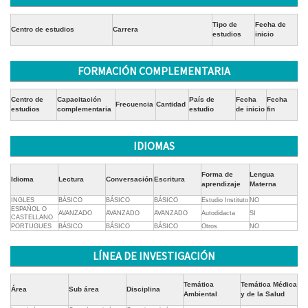
Tipo de
Fecha de
Centro de estudios
Carrera
estudios
inicio
FORMACIÓN COMPLEMENTARIA
Centro de
Capacitación
País de
Fecha
Fecha
Frecuencia
Cantidad
estudios
complementaria
estudio
de inicio
fin
IDIOMAS
Forma de
Lengua
Idioma
Lectura
Conversación
Escritura
aprendizaje
Materna
INGLES
BÁSICO
BÁSICO
BÁSICO
Estudio Instituto
NO
ESPAÑOL O
AVANZADO
AVANZADO
AVANZADO
Autodidacta
SI
CASTELLANO
PORTUGUES
BÁSICO
BÁSICO
BÁSICO
Otros
NO
LÍNEA DE INVESTIGACIÓN
Temática
Temática Médica
Área
Sub área
Disciplina
Ambiental
y de la Salud