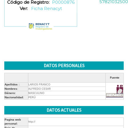
57821032500
Código de Registro:
P0000876
Ver:
Ficha Renacyt
DATOS PERSONALES
Fuente
Apellidos :
LARIOS FRANCO
Nombres:
ALFREDO CESAR
Género:
MASCULINO
Nacionalidad:
PERÚ
DATOS ACTUALES
Pagina web
http://
personal:
Pais de