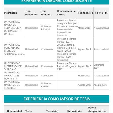
EXPERIENCIA LABORAL COMO DOCENTE
Tipo
Tipo
Descripción del
Institución
Fecha Inicio
Fecha Fin
Institución
Docente
cargo
Profesor ordinario,
UNIVERSIDAD
categoría Principal.
NACIONAL
Ordinario-
Escuela Académico
TECNOLOGICA
Universidad
Marzo 2019
A la actualidad
Principal
Profesional de
DE LIMA SUR -
Ingeniería de
UNTELS
Sistemas
Profesor a Tiempo
Parcial (2017 -
UNIVERSIDAD
2018) Docente a
PERUANA DE
Tiempo Completo
Universidad
Contratado
Agosto 2017
A la actualidad
CIENCIAS
(2018 - 2019)
APLICADAS S.A.C.
Profesor a Tiempo
Parcial (2020 -
actualidad).
UNIVERSIDAD
Profesor a Tiempo
Diciembre
CIENTIFICA DEL
Universidad
Contratado
Parcial - Programa
Agosto 2016
2018
SUR S.A.C.
CPE
UNIVERSIDAD
PRIVADA DEL
Universidad
Contratado
Marzo 2005
A la actualidad
NORTE SAC
UNIVERSIDAD
Ordinario-
NACIONAL DE
Universidad
Agosto 2003
Agosto 2016
Auxiliar
TRUJILLO
EXPERIENCIA COMO ASESOR DE TESIS
Fecha
Universidad
Tesis
Tesista(s)
Repositorio
Aceptación de