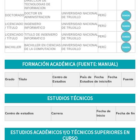
DIRECCION DE
TECNOLOGIAS DE
INFORMACION
DOCTOR EN
UNIVERSIDAD NACIONAL
DOCTORADO
PERÚ
ADMINISTRACION
DE TRUJILLO
LICENCIADO
INGENIERO
UNIVERSIDAD NACIONAL
PERÚ
/ TÍTULO
INFORMATICO
DE TRUJILLO
LICENCIADO
TITULO DE INGENIERO
UNIVERSIDAD NACIONAL
PERÚ
/ TÍTULO
INFORMATICO
DE TRUJILLO
BACHILLER EN CIENCIAS
UNIVERSIDAD NACIONAL
BACHILLER
PERÚ
DE LA COMPUTACION
DE TRUJILLO
FORMACIÓN ACADÉMICA (FUENTE: MANUAL)
Centro de
País de
Fecha
Fecha
Grado
Título
Fuente
Estudios
Estudios
de inicio
fin
ESTUDIOS TÉCNICOS
Fecha de
Centro de estudios
Carrera
Fecha de fin
Inicio
ESTUDIOS ACADÉMICOS Y/O TÉCNICOS SUPERIORES EN
CURSO